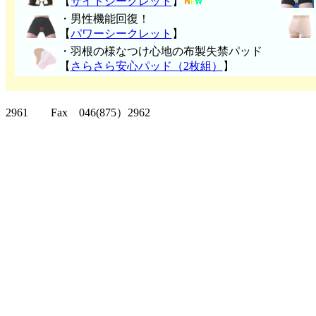
【
サイドシークレット
】
・男性機能回復！
【
パワーシークレット
】
・
羽根の様なつけ心地の布製失禁パッ
ド
【
さらさら安心パッド（2枚組）
】
クリッパーツー T
2961 Fax 046(875）2962