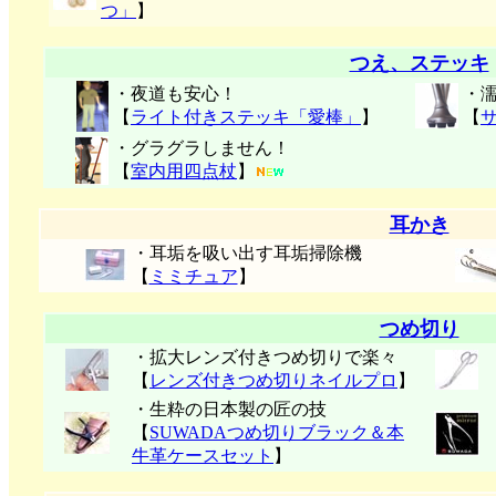
つ」
】
つえ、ステッキ
・夜道も安心！
・
【
ライト付きステッキ「愛棒」
】
【
・グラグラしません！
【
室内用四点杖
】
耳かき
・耳垢を吸い出す耳垢掃除機
【
ミミチュア
】
つめ切り
・拡大レンズ付きつめ切りで楽々
【
レンズ付きつめ切りネイルプロ
】
・生粋の日本製の匠の技
【
SUWADAつめ切りブラック＆本
牛革ケースセット
】