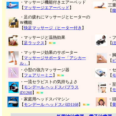
・マッサージ機能付きエアーベッド
三
【
マッサージエアーベッド
】
【
・足の疲れにマッサージとヒーターの
Ｗ機能
【
快足マッサージ（ヒーター付き
】
・マッサージと温熱効果
・
【
足ラックス
】
【
・マッサージ効果のサポーター
・
【
マッサージサポーター「アシカー
【
ル」
】
・小型の強力マッサージ器
・
【
フェアリーミニ
】
【
モ
・一流セラピストの気持ちよさ
・
【
モンデール ヘッドスパプラス
【
モ
iD1260
】
・家庭用ヘッドスパマシン
・
【
モンデール ヘッドスパiD1168
】
【