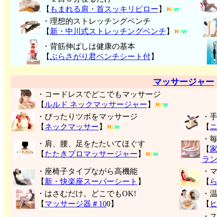
【
もまれる肩・首スッキリピロー
】
・理想的ストレッチングベンチ
【
新・中川式ストレッチングベンチ
】
・背筋伸ばしは健康の基本
【
ぶらさがり君ベンチシート付
】
マッサージャー
・コードレスでどこでもマッサージ
【
ルルド ネックマッサージャー
】
・ぴったりツボをマッサージ
・
【
ネックマッサー
】
【
・
・肩、腰、足をたたいてほぐす
【
【
たたきプロマッサージャー
】
ラ
・座椅子タイプながら高機能
・
【
新・快楽座スーパーシート
】
【
・はさむだけ。どこでもOK!
・
【
マッサージ器＃10
0】
【
・