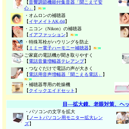
【
音響調節機能付集音器「聞こえて安
心」
】
・オムロンの補聴器
【
イヤメイトAK-04
】
・ニコン（Nikon）の補聴器
【
イアファッション
】
・特殊耳栓がハウリングを防止
【
ミミー電子
ハーモニー補聴器
】
ご家庭の電話機が聞き取りやすく
【
電話音量増幅器テレアンプ
】
・つなぐだけで電話の声が大きく
【
電話用音声増幅器「聞こえる電話」
】
・補聴器専用の乾燥機
【
クイックエイドセット
】
目―拡大鏡、老眼対策、ヘ
・パソコンの文字を拡大
【
ノートパソコン用モニター拡大レン
ズ
】