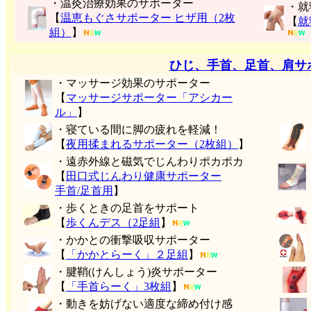
・温灸治療効果のサポーター
・就
【
温恵もぐさサポーター ヒザ用（2枚
【
就
組）
】
ひじ、手首、足首、肩サ
・マッサージ効果のサポーター
【
マッサージサポーター「アシカー
ル」
】
・寝ている間に脚の疲れを軽減！
【
夜用揉まれるサポーター（2枚組）
】
・遠赤外線と磁気でじんわりポカポカ
【
田口式じんわり健康サポーター
手首/足首用
】
・歩くときの足首をサポート
【
歩くんデス（2足組
】
・かかとの衝撃吸収サポーター
【
「かかとらーく」２足組
】
・腱鞘(けんしょう)炎サポーター
【
「手首らーく」3枚組
】
・動きを妨げない適度な締め付け感