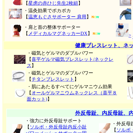
【
星虎の赤ひじ先生2枚組
】
・温灸効果でポカポカ
【
温恵もぐさサポーター 肩用
】
・肩と首の整体サポーター
【
メディカルマグネッカーDX
】
>
健康ブレスレット、ネ
・磁気とゲルマのダブルパワー
【
喜平ゲルマ磁気ブレスレット/ネックレ
ス
】
・磁気とゲルマのダブルパワー
【
チタンブレスレット
】
・肌にあたるすべてにゲルマニウム効果
【
オールゲルマニウムネックレス（喜平８
面カット)
】
外反母趾、内反母趾、
・強力に外反母趾サポート
・外反母
【
ソルボ・外反母趾内反小趾
【
ソルボ