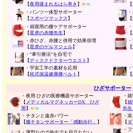
【
夜用揉まれるはら巻き
】
【
・パンツ一体型サポーター
・
【
スポーツマックス
】
【
・就寝用の腰ケアサポーター
・
【
星虎の赤腰先生
】
【
・赤ひざ、赤腰と併用で効果倍増
・
【
星虎のゲルマジェル
】
【
・“牽引療法”を自宅で
【
ディスクドクターウエスト
】
・宇宙工学の素材を応用
・
【
桂式保温健康腰ベルト
】
【
ひざサポーター
・夜用 ひざの医療機器サポーター
・就
【
メディカルマグネッカーDX ひざ
【
就
用
】
先生
・チタンと遠赤パワー
・添
【
膝チタンサポーター「感動歩行」
】
【
ダ
・フ
・薄型なので外出でも目立たない