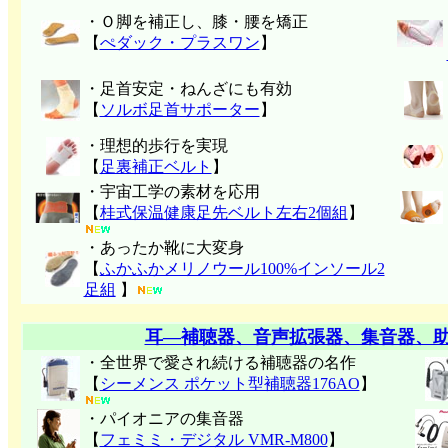
・Ｏ脚を補正し、膝・腰を矯正
【
ぺダック・プラスワン
】
・足首安定・ねんざにも有効
【
ソルボ足首サポーター
】
・理想的歩行を実現
【
足裏補正ベルト
】
・宇宙工学の素材を応用
【
桂式保温健康足先ベルト左右2個組
】
・あったか靴に大変身
【
ふかふかメリノウール100%インソール2
足組
】
耳―補聴器、音声拡張器、集音器、
・全世界で愛され続ける補聴器の名作
【
シーメンス ポケット型補聴器176AO
】
・パイオニアの集音器
【
フェミミ・デジタル VMR-M800
】