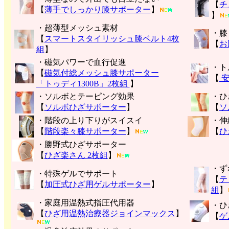
【
チ
【
薄手でしっかり膝サポーター
】
】
・超薄型メッシュ素材
・膝
【
スマートスタイリッシュ膝ベルト4枚
【
お
組
】
・磁気パワーで血行促進
・ト
【
磁気付総メッシュ膝サポーター
【
安
「トゥディ1300B」2枚組
】
・ソルボとテーピング効果
・ひ
【
ソルボひざサポーター
】
【
ソ
・階段の上り下りがスイスイ
・伸
【
階段楽々膝サポーター
】
【
ひ
・勝野式ひざサポーター
【
ひざ楽さん 2枚組
】
・ず
・特殊ゲルでサポート
【
テ
【
加圧式ひざ用ゲルサポーター
】
組
】
・家庭用温熱式指圧代用器
・ひ
【
ひざ用温熱治療器ジョインマックス
】
【
ゲ