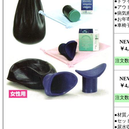
●ドラ
●アウ
●病気
●お年
●車椅
NE
￥4,
注文数
NE
￥4,
注文数
●材質
●セッ
●尿水