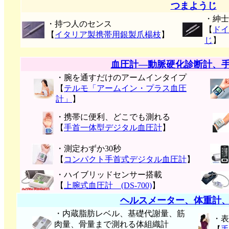
つまようじ
・紳士
・持つ人のセンス
【
ドイ
【
イタリア製携帯用銀製爪楊枝
】
じ
】
血圧計―動脈硬化診断計、
・腕を通すだけのアームインタイプ
【
テルモ「アームイン・プラス血圧
計」
】
・携帯に便利、どこでも測れる
【
手首一体型デジタル血圧計
】
・測定わずか30秒
【
コンパクト手首式デジタル血圧計
】
・ハイブリッドセンサー搭載
【
上腕式血圧計 (DS-700)
】
ヘルスメーター、体重計
・内蔵脂肪レベル、基礎代謝量、筋
・表
肉量、骨量まで測れる体組織計