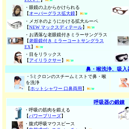
・眼鏡の上からかけられる
【
オーバーグラス拡大鏡
】
・メガネのようにかける拡大ルーペ
【
NEW マックスディテール
】
・お洒落な老眼鏡付きミラーサングラス
【
老眼鏡付き ミラーコートサングラス
EX
】
・目をリラックス
【
アイリラクサー
】
鼻・喉洗浄、吸入
・5ミクロンのスチームミストで鼻・喉
を洗浄
【
ホットシャワー 口鼻両用
】
呼吸器の鍛錬
・呼吸の筋肉を鍛える
【
パワーブリーズ
】
・腹式呼吸マウスピース