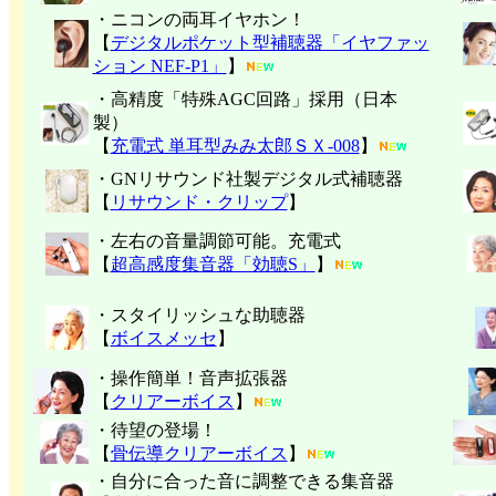
・ニコンの両耳イヤホン！
【
デジタルポケット型補聴器「イヤファッ
ション NEF-P1」
】
・高精度「特殊AGC回路」採用（日本
製）
【
充電式 単耳型みみ太郎ＳＸ-008
】
・GNリサウンド社製デジタル式補聴器
【
リサウンド・クリップ
】
・左右の音量調節可能。充電式
【
超高感度集音器「効聴S」
】
・スタイリッシュな助聴器
【
ボイスメッセ
】
・操作簡単！音声拡張器
【
クリアーボイス
】
・待望の登場！
【
骨伝導クリアーボイス
】
・自分に合った音に調整できる集音器