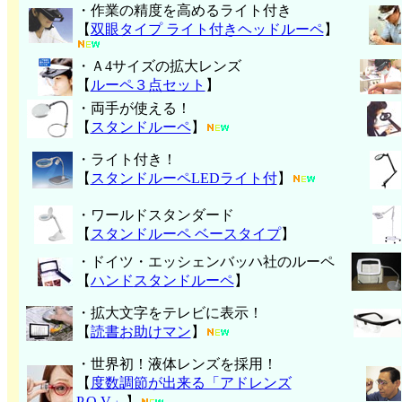
・作業の精度を高めるライト付き
【
双眼タイプ ライト付きヘッドルーペ
】
・Ａ4サイズの拡大レンズ
【
ルーペ３点セット
】
・両手が使える！
【
スタンドルーペ
】
・ライト付き！
【
スタンドルーペLEDライト付
】
・ワールドスタンダード
【
スタンドルーペ ベースタイプ
】
・ドイツ・エッシェンバッハ社のルーペ
【
ハンド
スタンドルーペ
】
・拡大文字をテレビに表示！
【
読書お助けマン
】
・世界初！液体レンズを採用！
【
度数調節が出来る「アドレンズ
P.O.V」
】