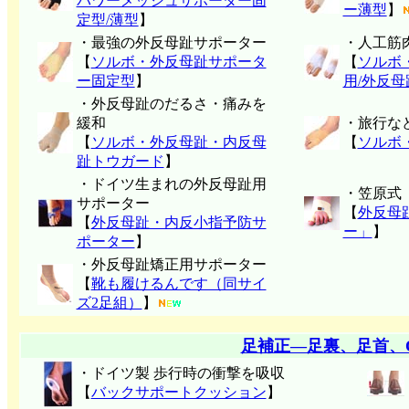
パワーメッシュサポーター固
ー薄型
】
定型/薄型
】
・最強の外反母趾サポーター
・人工筋
【
ソルボ・外反母趾サポータ
【
ソルボ
ー固定型
】
用/外反
・外反母趾のだるさ・痛みを
緩和
・旅行な
【
ソルボ・外反母趾・内反母
【
ソルボ
趾トウガード
】
・ドイツ生まれの外反母趾用
・笠原式
サポーター
【
外反母
【
外反母趾・内反小指予防サ
ー」
】
ポーター
】
・外反母趾矯正用サポーター
【
靴も履けるんです（同サイ
ズ2足組）
】
足補正―足裏、足首、
・ドイツ製 歩行時の衝撃を吸収
【
バックサポートクッション
】