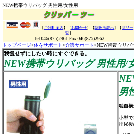
NEW携帯ウリバッグ 男性用/女性用
【
ご利用案内
】【
お問合せ
】【
訪販法表示
】
【
商品一
覧
】
Tel 046(875)2961 Fax 046(875)2962
トップページ
>
体をサポート
>
介護サポート
>NEW携帯ウリバ
我慢せずにしたい時にすぐできる。
NEW携帯ウリバッグ 男性用/
N
男
独自構
小型で
排尿後