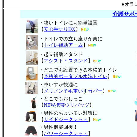
●
介護サポ
・狭いトイレにも簡単設置
【
安心手すりDX
】
・トイレでの立ち座りが楽に
【
トイレ補助アーム
】
・起立補助スタンド
【
アシスト・スタンド
】
・どこでも設置できる本格的トイレ
【
本格的ポータブル水洗トイレ
】
・車いすが快適に
【
メリノン羊毛車いすカバー
】
・どこでもおしっこ
【
NEW携帯ウリバッグ
】
・男性のちょいモレ対策に
【
サイドシークレット
】
・男性機能回復！
【
パワーシークレット
】