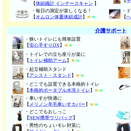
【
手
【
体組織計 インナースキャン
】
・毎日の測定が楽しくなる！
・ド
【
オムロン体重体組成計
】
【
ヘ
介護サポート
・狭いトイレにも簡単設置
【
安心手すりDX
】
・トイレでの立ち座りが楽に
【
トイレ補助アーム
】
・起立補助スタンド
【
アシスト・スタンド
】
・どこでも設置できる本格的トイレ
【
本格的ポータブル水洗トイレ
】
・車いすが快適に
【
メリノン羊毛車いすカバー
】
・どこでもおしっこ
【
NEW携帯ウリバッグ
】
・男性のちょいモレ対策に