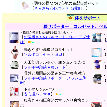
・
羽根の様なつけ心地の布製失禁パッ
ド
【
さらさら安心パッド（2枚組）
】
体をサポート
腰サポーター―コルセット、ベ
・医師が考案した腰痛予防コルセット
・
【
お医者さんのコルセット プレミアプ仕
【
様
】
・動きやすい高機能コルセット
・
【
ソルボコルセット薄型
】
【
・人工筋肉ソルボが、腰を支えて楽に
・
【
ソルボ中殿筋＋腰ガード
】
【
・骨盤と股関節の歪みを正す腰痛対策
・
【
ソルボ中殿筋サポーター メッシュ薄
【
型
】
・トルマリンのパワー
【
安心環ハラマキ
】
・腹巻き＋指圧突起のすっきり爽快コラ
・
ボ
ー