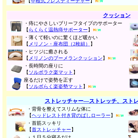
【
中根式ブレスティーチャー
】
クッション
・痔にやさしいブリーフタイプのサポーター
【
らくらく温熱痔サポーター
】
・薄くて軽いのに驚くほど暖かい
【
メリノン・座布団（2枚組）
】
・ヒツジに癒される
【
メリノンのブーメランクッション
】
・長時間の座りに
【
ソルボラク楽マット
】
座るだけで姿勢を正す
【
ソルボらく楽姿勢マット
】
ストレッチャー―ストレッチ、スト
・背骨を整えてスリムな体に
【
ヘッドレスト付き背のばしローラー
】
・首筋スッキリ
【
首ストレッチャー
】
・１日５分寝るだけ