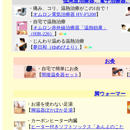
低周波治療器、電子治療器
・痛み、コリ、温熱治療がこの1台で！
【
オムロン電気治療器 HV-F5200
】
・自宅で温熱治療
【
オムロン赤外線治療器「温熱効果」
（HIR-226）
】
・じんわり温める温熱治療
【
夢日和（ゆめびより）
】
お灸
・自宅で簡単にお灸
・
【
間接温灸器セット
】
【
脚ウォーマー
・お湯を使わない足湯
【
脚温器ぽかぽか足湯
】
・カーボンヒーター内臓
【
ヒーター付きソフトソックス「あんよのこた