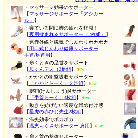
・マッサージ効果のサポーター
【
マッサージサポーター「アシカー
ル」
】
・寝ている間に脚の疲れを軽減！
【
夜用揉まれるサポーター（2枚組）
】
・遠赤外線と磁気でじんわりポカポカ
【
田口式じんわり健康サポーター
手首/足首用
】
・歩くときの足首をサポート
【
歩くんデス（2足組
】
・かかとの衝撃吸収サポーター
【
「かかとらーく」２足組
】
・腱鞘(けんしょう)炎サポーター
【
「手首らーく」3枚組
】
・動きを妨げない適度な締め付け感
【
星虎の赤ひじ先生2枚組
】
・温灸効果でポカポカ
【
温恵もぐさサポーター 肩用
】
・肩と首の整体サポーター