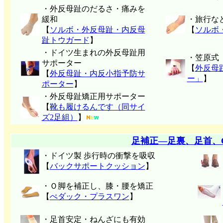
・外反母趾のだるさ・痛みを
緩和
・旅行な
【
ソルボ・外反母趾・内反母
【
ソルボ
趾トウガード
】
・ドイツ生まれの外反母趾用
・笠原式
サポーター
【
外反母
【
外反母趾・内反小指予防サ
ー」
】
ポーター
】
・外反母趾矯正用サポーター
【
靴も履けるんです（同サイ
ズ2足組）
】
足補正―足裏、足首、
・ドイツ製 歩行時の衝撃を吸収
【
バックサポートクッション
】
・Ｏ脚を補正し、膝・腰を矯正
【
ぺダック・プラスワン
】
・足首安定・ねんざにも有効