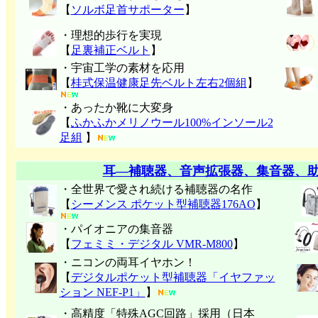
【
ソルボ足首サポーター
】
・理想的歩行を実現
【
足裏補正ベルト
】
・宇宙工学の素材を応用
【
桂式保温健康足先ベルト左右2個組
】
・あったか靴に大変身
【
ふかふかメリノウール100%インソール2
足組
】
耳―補聴器、音声拡張器、集音器、
・全世界で愛され続ける補聴器の名作
【
シーメンス ポケット型補聴器176AO
】
・パイオニアの集音器
【
フェミミ・デジタル VMR-M800
】
・ニコンの両耳イヤホン！
【
デジタルポケット型補聴器「イヤファッ
ション NEF-P1」
】
・高精度「特殊AGC回路」採用（日本