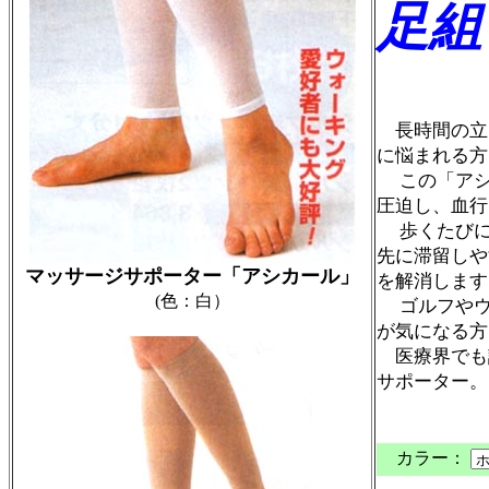
足組
商品番
長時間の立
に悩まれる方
この「アシ
圧迫し、血行
歩くたびに
先に滞留しや
マッサージサポーター「アシカール」
を解消します
(色：白）
ゴルフやウ
が気になる方
医療界でも
サポーター。
各色
カラー：