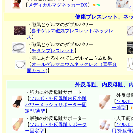
【
メディカルマグネッカーDX
】
>
健康ブレスレット、ネ
・磁気とゲルマのダブルパワー
【
喜平ゲルマ磁気ブレスレット/ネックレ
ス
】
・磁気とゲルマのダブルパワー
【
チタンブレスレット
】
・肌にあたるすべてにゲルマニウム効果
【
オールゲルマニウムネックレス（喜平８
面カット)
】
外反母趾、内反母趾、
・強力に外反母趾サポート
・外反母
【
ソルボ・外反母趾内反小趾
【
ソルボ
パワーメッシュサポーター固
ー薄型
】
定型/薄型
】
・最強の外反母趾サポーター
・人工筋
【
ソルボ・外反母趾サポータ
【
ソルボ
ー固定型
】
用/外反