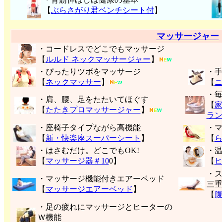
【
ぶらさがり君ベンチシート付
】
マッサージャー
・コードレスでどこでもマッサージ
【
ルルド ネックマッサージャー
】
・ぴったりツボをマッサージ
・
【
ネックマッサー
】
【
・
・肩、腰、足をたたいてほぐす
【
【
たたきプロマッサージャー
】
ラ
・座椅子タイプながら高機能
・
【
新・快楽座スーパーシート
】
【
・はさむだけ。どこでもOK!
・
【
マッサージ器＃10
0】
【
・
・マッサージ機能付きエアーベッド
三
【
マッサージエアーベッド
】
【
・足の疲れにマッサージとヒーターの
Ｗ機能