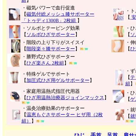
組
】
・磁気パワーで血行促進
・ト
【
磁気付総メッシュ膝サポーター
【
安
「トゥディ1300B」2枚組
】
・ソルボとテーピング効果
・ひ
【
ソルボひざサポーター
】
【
ソ
・階段の上り下りがスイスイ
・伸
【
階段楽々膝サポーター
】
【
ひ
・勝野式ひざサポーター
【
ひざ楽さん 2枚組
】
・ず
・特殊ゲルでサポート
【
テ
【
加圧式ひざ用ゲルサポーター
】
組
】
・家庭用温熱式指圧代用器
・ひ
【
ひざ用温熱治療器ジョインマックス
】
【
ゲ
・温灸治療効果のサポーター
・就
【
温恵もぐさサポーター ヒザ用（2枚
【
就
組）
】
ひじ、手首、足首、肩サ