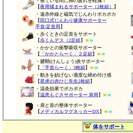
・寝ている間に脚の疲れを軽減！
【
夜用揉まれるサポーター（2枚組）
】
・遠赤外線と磁気でじんわりポカポカ
【
田口式じんわり健康サポーター
手首/足首用
】
・歩くときの足首をサポート
【
歩くんデス（2足組
】
・かかとの衝撃吸収サポーター
【
「かかとらーく」２足組
】
・腱鞘(けんしょう)炎サポーター
【
「手首らーく」3枚組
】
・動きを妨げない適度な締め付け感
【
星虎の赤ひじ先生2枚組
】
・温灸効果でポカポカ
【
温恵もぐさサポーター 肩用
】
・肩と首の整体サポーター
【
メディカルマグネッカーDX
】
体をサポート