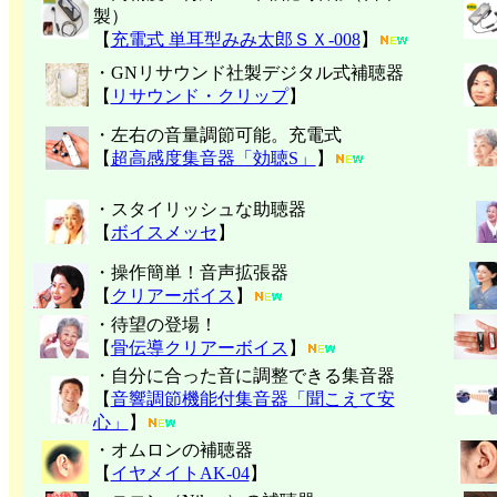
製）
【
充電式 単耳型みみ太郎ＳＸ-008
】
・GNリサウンド社製デジタル式補聴器
【
リサウンド・クリップ
】
・左右の音量調節可能。充電式
【
超高感度集音器「効聴S」
】
・スタイリッシュな助聴器
【
ボイスメッセ
】
・操作簡単！音声拡張器
【
クリアーボイス
】
・待望の登場！
【
骨伝導クリアーボイス
】
・自分に合った音に調整できる集音器
【
音響調節機能付集音器「聞こえて安
心」
】
・オムロンの補聴器
【
イヤメイトAK-04
】