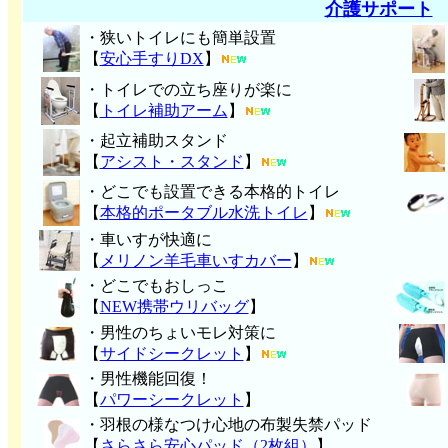
介護サポート
・狭いトイレにも簡単設置
【
安心手すりDX
】
・トイレでの立ち座りが楽に
【
トイレ補助アーム
】
・起立補助スタンド
【
アシスト・スタンド
】
・どこでも設置できる本格的トイレ
【
本格的ポータブル水洗トイレ
】
・車いすが快適に
【
メリノン羊毛車いすカバー
】
・どこでもおしっこ
【
NEW携帯ウリバッグ
】
・男性のちょいモレ対策に
【
サイドシークレット
】
・男性機能回復！
【
パワーシークレット
】
・
羽根の様なつけ心地の布製失禁パッ
ド
【
さらさら安心パッド（2枚組）
】