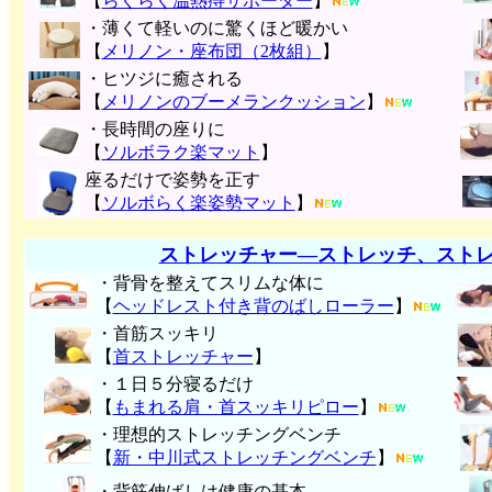
【
らくらく温熱痔サポーター
】
・薄くて軽いのに驚くほど暖かい
【
メリノン・座布団（2枚組）
】
・ヒツジに癒される
【
メリノンのブーメランクッション
】
・長時間の座りに
【
ソルボラク楽マット
】
座るだけで姿勢を正す
【
ソルボらく楽姿勢マット
】
ストレッチャー―ストレッチ、スト
・背骨を整えてスリムな体に
【
ヘッドレスト付き背のばしローラー
】
・首筋スッキリ
【
首ストレッチャー
】
・１日５分寝るだけ
【
もまれる肩・首スッキリピロー
】
・理想的ストレッチングベンチ
【
新・中川式ストレッチングベンチ
】
・背筋伸ばしは健康の基本