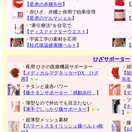
【
星虎の赤腰先生
】
【
・赤ひざ、赤腰と併用で効果倍増
・
【
星虎のゲルマジェル
】
【
・“牽引療法”を自宅で
【
ディスクドクターウエスト
】
・宇宙工学の素材を応用
・
【
桂式保温健康腰ベルト
】
【
ひざサポーター
・夜用 ひざの医療機器サポーター
・就
【
メディカルマグネッカーDX ひざ
【
就
用
】
先生
・チタンと遠赤パワー
・添
【
膝チタンサポーター「感動歩行」
】
【
ダ
・フ
・薄型なので外出でも目立たない
【
チ
【
薄手でしっかり膝サポーター
】
】
・超薄型メッシュ素材
・膝
【
スマートスタイリッシュ膝ベルト4枚
【
お