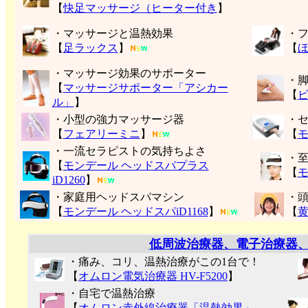
【
快足マッサージ（ヒーター付き
】
・マッサージと温熱効果
・
【
足ラックス
】
【
・マッサージ効果のサポーター
・
【
マッサージサポーター「アシカー
【
ル」
】
・小型の強力マッサージ器
・
【
フェアリーミニ
】
【
モ
・一流セラピストの気持ちよさ
・
【
モンデール ヘッドスパプラス
【
モ
iD1260
】
・家庭用ヘッドスパマシン
・
【
モンデール ヘッドスパiD1168
】
【
低周波治療器、電子治療器
・痛み、コリ、温熱治療がこの1台で！
【
オムロン電気治療器 HV-F5200
】
・自宅で温熱治療
【
オムロン赤外線治療器「温熱効果」