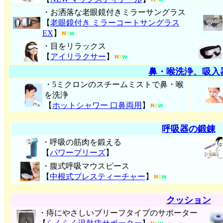
・お洒落な老眼鏡付きミラーサングラス
【
老眼鏡付き ミラーコートサングラス
EX
】
・目をリラックス
【
アイリラクサー
】
鼻・喉洗浄、吸入
・5ミクロンのスチームミストで鼻・喉
を洗浄
【
ホットシャワー 口鼻両用
】
呼吸器の鍛錬
・呼吸の筋肉を鍛える
【
パワーブリーズ
】
・腹式呼吸マウスピース
【
中根式ブレスティーチャー
】
クッション
・痔にやさしいブリーフタイプのサポーター