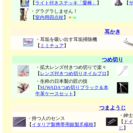
【
ライト付きステッキ「愛棒」
】
【
・グラグラしません！
【
室内用四点杖
】
耳かき
・耳垢を吸い出す耳垢掃除機
【
ミミチュア
】
つめ切り
・拡大レンズ付きつめ切りで楽々
【
レンズ付きつめ切りネイルプロ
】
・生粋の日本製の匠の技
【
SUWADAつめ切りブラック＆本
牛革ケースセット
】
つまようじ
・紳士
・持つ人のセンス
【
ドイ
【
イタリア製携帯用銀製爪楊枝
】
じ
】