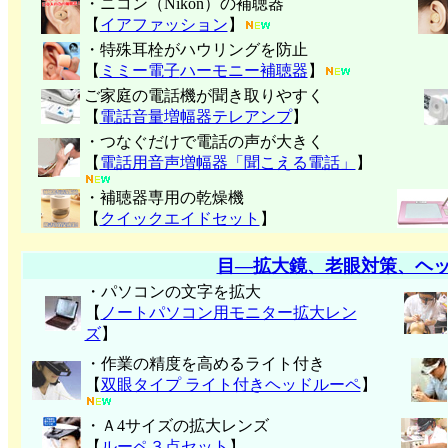
・ニコン（Nikon）の補聴器
【
イアファッション
】
・特殊耳栓がハウリングを防止
【
ミミー電子
ハーモニー補聴器
】
ご家庭の電話機が聞き取りやすく
【
電話音量増幅器テレアンプ
】
・つなぐだけで電話の声が大きく
【
電話用音声増幅器「聞こえる電話」
】
・補聴器専用の乾燥機
【
クイックエイドセット
】
目―拡大鏡、老眼対策、ヘ
・パソコンの文字を拡大
【
ノートパソコン用モニター拡大レン
ズ
】
・作業の精度を高めるライト付き
【
双眼タイプ ライト付きヘッドルーペ
】
・Ａ4サイズの拡大レンズ
【
ルーペ３点セット
】