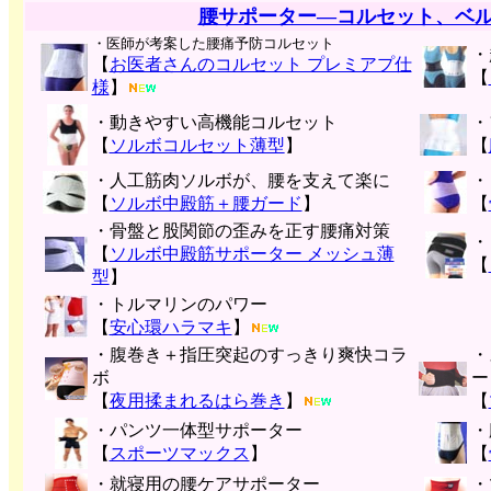
腰サポーター―コルセット、ベ
・医師が考案した腰痛予防コルセット
・
【
お医者さんのコルセット プレミアプ仕
【
様
】
・動きやすい高機能コルセット
・
【
ソルボコルセット薄型
】
【
・人工筋肉ソルボが、腰を支えて楽に
・
【
ソルボ中殿筋＋腰ガード
】
【
・骨盤と股関節の歪みを正す腰痛対策
・
【
ソルボ中殿筋サポーター メッシュ薄
【
型
】
・トルマリンのパワー
【
安心環ハラマキ
】
・腹巻き＋指圧突起のすっきり爽快コラ
・
ボ
ー
【
夜用揉まれるはら巻き
】
【
・パンツ一体型サポーター
・
【
スポーツマックス
】
【
・就寝用の腰ケアサポーター
・