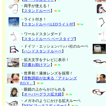
・両手が使える！
【
スタンドルーペ
】
・ライト付き！
【
スタンドルーペLEDライト付
】
・ワールドスタンダード
【
スタンドルーペ ベースタイプ
】
・ドイツ・エッシェンバッハ社のルーペ
【
ハンド
スタンドルーペ
】
・拡大文字をテレビに表示！
【
読書お助けマン
】
・世界初！液体レンズを採用！
【
度数調節が出来る「アドレンズ
P.O.V」
】
・眼鏡の上からかけられる
【
オーバーグラス拡大鏡
】
・メガネのようにかける拡大ルーペ
【
NEW マックスディテール
】