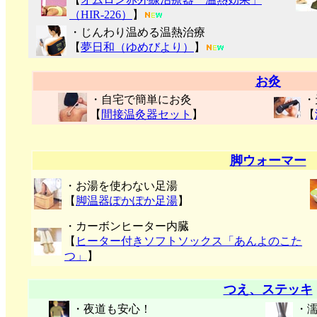
（HIR-226）
】
・じんわり温める温熱治療
【
夢日和（ゆめびより）
】
お灸
・自宅で簡単にお灸
・
【
間接温灸器セット
】
【
脚ウォーマー
・お湯を使わない足湯
【
脚温器ぽかぽか足湯
】
・カーボンヒーター内臓
【
ヒーター付きソフトソックス「あんよのこた
つ」
】
つえ、ステッキ
・夜道も安心！
・