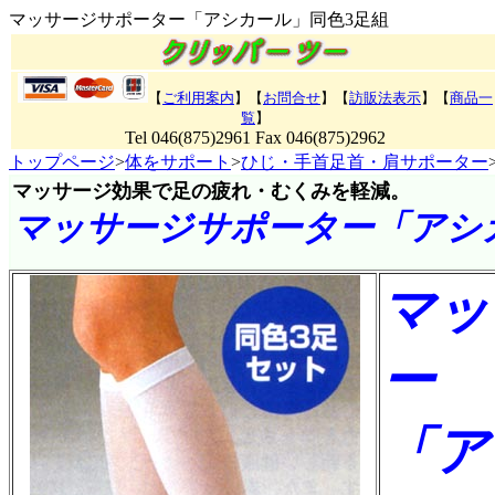
マッサージサポーター「アシカール」同色3足組
【
ご利用案内
】【
お問合せ
】【
訪販法表示
】【
商品一
覧
】
Tel 046(875)2961 Fax 046(875)2962
トップページ
>
体をサポート
>
ひじ・手首足首・肩サポーター
マッサージ効果で足の疲れ・むくみを軽減。
マッサージサポーター「アシ
マッ
ー
「ア