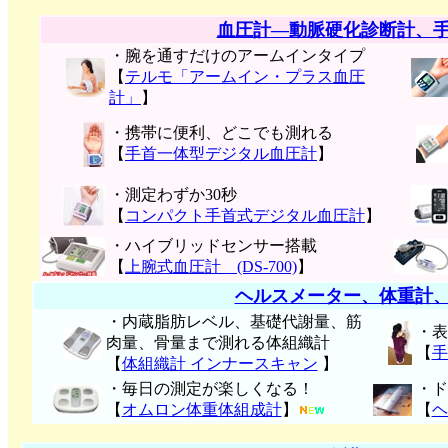
血圧計―動脈硬化診断計、
・腕を通すだけのアームインタイプ
【
テルモ「アームイン・プラス血圧
計」
】
・携帯に便利、どこでも測れる
【
手首一体型デジタル血圧計
】
・測定わずか30秒
【
コンパクト手首式デジタル血圧計
】
・ハイブリッドセンサー搭載
【
上腕式血圧計 (DS-700)
】
ヘルスメーター、体重計
・内蔵脂肪レベル、基礎代謝量、筋
・表
肉量、骨量まで測れる体組織計
【
手
【
体組織計 インナースキャン
】
・毎日の測定が楽しくなる！
・ド
【
オムロン体重体組成計
】
【
ヘ