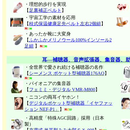
・理想的歩行を実現
【
足裏補正ベルト
】
・宇宙工学の素材を応用
【
桂式保温健康足先ベルト左右2個組
】
・あったか靴に大変身
【
ふかふかメリノウール100%インソール2
足組
】
耳―補聴器、音声拡張器、集音器、
・全世界で愛され続ける補聴器の名作
【
シーメンス ポケット型補聴器176AO
】
・パイオニアの集音器
【
フェミミ・デジタル VMR-M800
】
・ニコンの両耳イヤホン！
【
デジタルポケット型補聴器「イヤファッ
ション NEF-P1」
】
・高精度「特殊AGC回路」採用（日本
製）