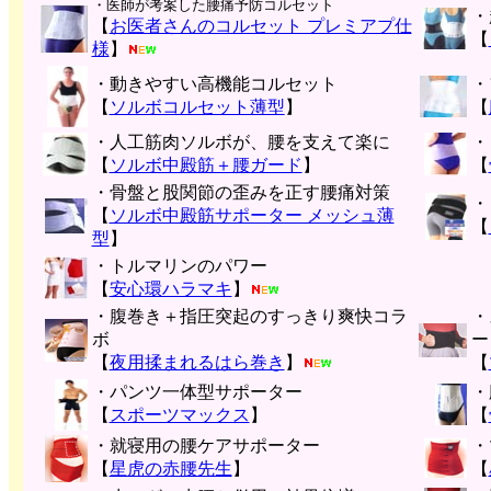
・医師が考案した腰痛予防コルセット
・
【
お医者さんのコルセット プレミアプ仕
【
様
】
・動きやすい高機能コルセット
・
【
ソルボコルセット薄型
】
【
・人工筋肉ソルボが、腰を支えて楽に
・
【
ソルボ中殿筋＋腰ガード
】
【
・骨盤と股関節の歪みを正す腰痛対策
・
【
ソルボ中殿筋サポーター メッシュ薄
【
型
】
・トルマリンのパワー
【
安心環ハラマキ
】
・腹巻き＋指圧突起のすっきり爽快コラ
・
ボ
ー
【
夜用揉まれるはら巻き
】
【
・パンツ一体型サポーター
・
【
スポーツマックス
】
【
・就寝用の腰ケアサポーター
・
【
星虎の赤腰先生
】
【