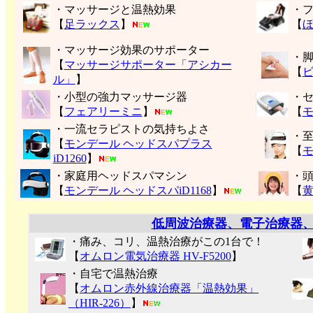
・マッサージと温熱効果
・
【
足ラックス
】
【
・マッサージ効果のサポーター
・
【
マッサージサポーター「アシカー
【
ル」
】
・小型の強力マッサージ器
・
【
フェアリーミニ
】
【
モ
・一流セラピストの気持ちよさ
・
【
モンデール ヘッドスパプラス
【
モ
iD1260
】
・家庭用ヘッドスパマシン
・
【
モンデール ヘッドスパiD1168
】
【
低周波治療器、電子治療器
・痛み、コリ、温熱治療がこの1台で！
【
オムロン電気治療器 HV-F5200
】
・自宅で温熱治療
【
オムロン赤外線治療器「温熱効果」
（HIR-226）
】