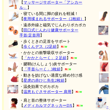
【
マッサージサポーター「アシカー
ル」
】
・寝ている間に脚の疲れを軽減！
【
夜用揉まれるサポーター（2枚組）
】
・遠赤外線と磁気でじんわりポカポカ
【
田口式じんわり健康サポーター
手首/足首用
】
・歩くときの足首をサポート
【
歩くんデス（2足組
】
・かかとの衝撃吸収サポーター
【
「かかとらーく」２足組
】
・腱鞘(けんしょう)炎サポーター
【
「手首らーく」3枚組
】
・動きを妨げない適度な締め付け感
【
星虎の赤ひじ先生2枚組
】
・温灸効果でポカポカ
【
温恵もぐさサポーター 肩用
】
・肩と首の整体サポーター
【
メディカルマグネッカーDX
】
>