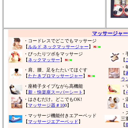
マッサージャー
・コードレスでどこでもマッサージ
【
ルルド ネックマッサージャー
】
・ぴったりツボをマッサージ
・
【
ネックマッサー
】
【
・
・肩、腰、足をたたいてほぐす
【
【
たたきプロマッサージャー
】
ラ
・座椅子タイプながら高機能
・
【
新・快楽座スーパーシート
】
【
・はさむだけ。どこでもOK!
・
【
マッサージ器＃10
0】
【
・
・マッサージ機能付きエアーベッド
三
【
マッサージエアーベッド
】
【