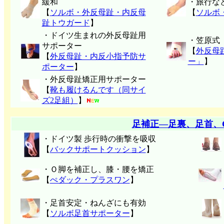
緩和
・旅行な
【
ソルボ・外反母趾・内反母
【
ソルボ
趾トウガード
】
・ドイツ生まれの外反母趾用
・笠原式
サポーター
【
外反母
【
外反母趾・内反小指予防サ
ー」
】
ポーター
】
・外反母趾矯正用サポーター
【
靴も履けるんです（同サイ
ズ2足組）
】
足補正―足裏、足首、
・ドイツ製 歩行時の衝撃を吸収
【
バックサポートクッション
】
・Ｏ脚を補正し、膝・腰を矯正
【
ぺダック・プラスワン
】
・足首安定・ねんざにも有効
【
ソルボ足首サポーター
】