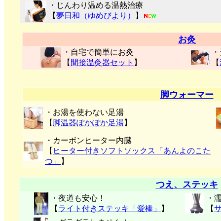
・じんわり温める温熱治療
【
夢日和（ゆめびより）
】
お灸
・自宅で簡単にお灸
・
【
間接温灸器セット
】
【
脚ウォーマー
・お湯を使わない足湯
【
脚温器ぽかぽか足湯
】
・カーボンヒーター内臓
【
ヒーター付きソフトソックス「あんよのこた
つ」
】
つえ、ステッキ
・夜道も安心！
・
【
ライト付きステッキ「愛棒」
】
【