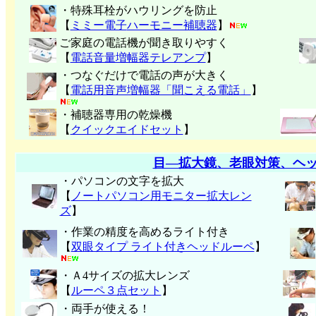
・特殊耳栓がハウリングを防止
【
ミミー電子
ハーモニー補聴器
】
ご家庭の電話機が聞き取りやすく
【
電話音量増幅器テレアンプ
】
・つなぐだけで電話の声が大きく
【
電話用音声増幅器「聞こえる電話」
】
・補聴器専用の乾燥機
【
クイックエイドセット
】
目―拡大鏡、老眼対策、ヘ
・パソコンの文字を拡大
【
ノートパソコン用モニター拡大レン
ズ
】
・作業の精度を高めるライト付き
【
双眼タイプ ライト付きヘッドルーペ
】
・Ａ4サイズの拡大レンズ
【
ルーペ３点セット
】
・両手が使える！