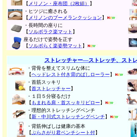
【
メリノン・座布団（2枚組）
】
・ヒツジに癒される
【
メリノンのブーメランクッション
】
・長時間の座りに
【
ソルボラク楽マット
】
座るだけで姿勢を正す
【
ソルボらく楽姿勢マット
】
ストレッチャー―ストレッチ、スト
・背骨を整えてスリムな体に
【
ヘッドレスト付き背のばしローラー
】
・首筋スッキリ
【
首ストレッチャー
】
・１日５分寝るだけ
【
もまれる肩・首スッキリピロー
】
・理想的ストレッチングベンチ
【
新・中川式ストレッチングベンチ
】
・背筋伸ばしは健康の基本
【
ぶらさがり君ベンチシート付
】