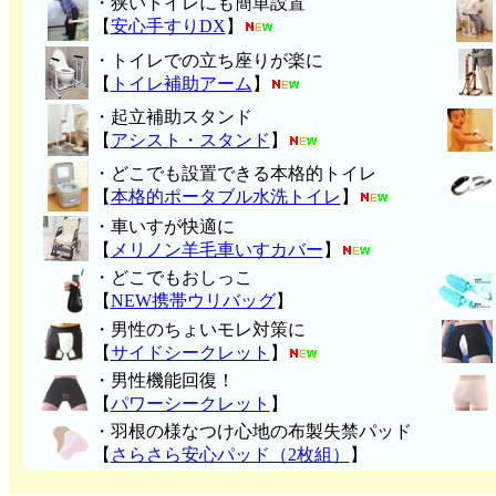
・狭いトイレにも簡単設置
【
安心手すりDX
】
・トイレでの立ち座りが楽に
【
トイレ補助アーム
】
・起立補助スタンド
【
アシスト・スタンド
】
・どこでも設置できる本格的トイレ
【
本格的ポータブル水洗トイレ
】
・車いすが快適に
【
メリノン羊毛車いすカバー
】
・どこでもおしっこ
【
NEW携帯ウリバッグ
】
・男性のちょいモレ対策に
【
サイドシークレット
】
・男性機能回復！
【
パワーシークレット
】
・
羽根の様なつけ心地の布製失禁パッ
ド
【
さらさら安心パッド（2枚組）
】