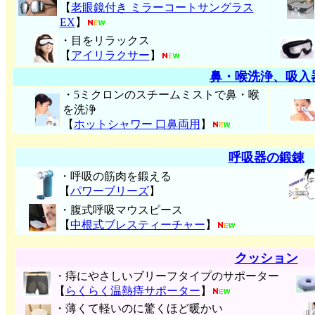
【
老眼鏡付き ミラーコートサングラス
EX
】
・目をリラックス
【
アイリラクサー
】
鼻・喉洗浄、吸入
・5ミクロンのスチームミストで鼻・喉
を洗浄
【
ホットシャワー 口鼻両用
】
呼吸器の鍛錬
・呼吸の筋肉を鍛える
【
パワーブリーズ
】
・腹式呼吸マウスピース
【
中根式ブレスティーチャー
】
クッション
・痔にやさしいブリーフタイプのサポーター
【
らくらく温熱痔サポーター
】
・薄くて軽いのに驚くほど暖かい