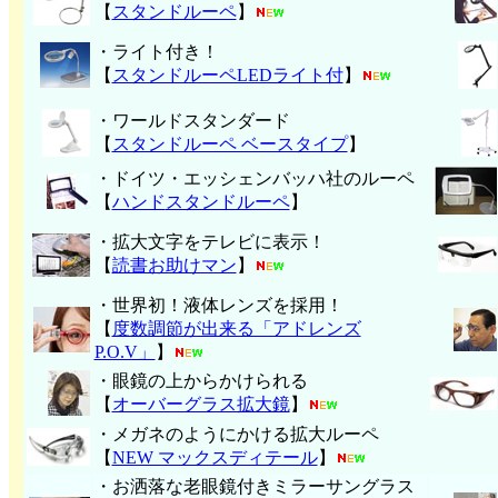
【
スタンドルーペ
】
・ライト付き！
【
スタンドルーペLEDライト付
】
・ワールドスタンダード
【
スタンドルーペ ベースタイプ
】
・ドイツ・エッシェンバッハ社のルーペ
【
ハンド
スタンドルーペ
】
・拡大文字をテレビに表示！
【
読書お助けマン
】
・世界初！液体レンズを採用！
【
度数調節が出来る「アドレンズ
P.O.V」
】
・眼鏡の上からかけられる
【
オーバーグラス拡大鏡
】
・メガネのようにかける拡大ルーペ
【
NEW マックスディテール
】
・お洒落な老眼鏡付きミラーサングラス