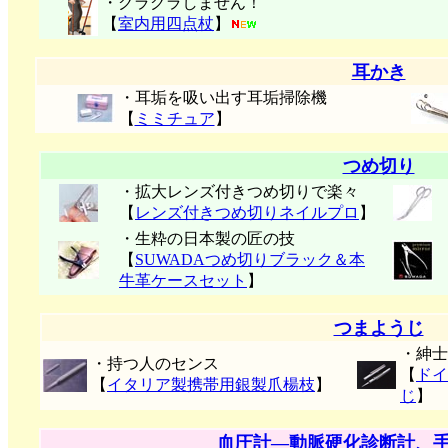
・グラグラしません！
【
室内用四点杖
】
耳かき
・耳垢を吸い出す耳垢掃除機
【
ミミチュア
】
つめ切り
・拡大レンズ付きつめ切りで楽々
【
レンズ付きつめ切りネイルプロ
】
・生粋の日本製の匠の技
【
SUWADAつめ切りブラック＆本
牛革ケースセット
】
つまようじ
・紳士
・持つ人のセンス
【
ドイ
【
イタリア製携帯用銀製爪楊枝
】
じ
】
血圧計―動脈硬化診断計、