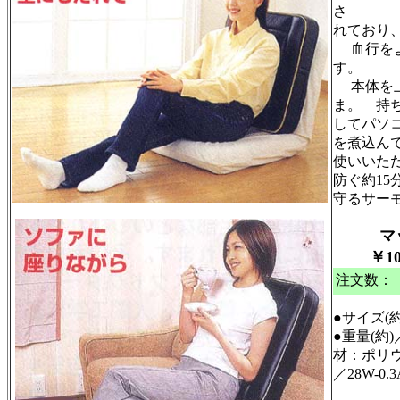
さ
れており
血行をよ
す。
本体を上
ま。 持
してパソ
を煮込ん
使いいた
防ぐ約1
守るサー
マ
￥10,
注文数：
●サイズ(約
●重量(約
材：ポリウ
／28W-0