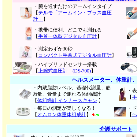
・腕を通すだけのアームインタイプ
【
テルモ「アームイン・プラス血圧
計」
】
・携帯に便利、どこでも測れる
【
手首一体型デジタル血圧計
】
・測定わずか30秒
【
コンパクト手首式デジタル血圧計
】
・ハイブリッドセンサー搭載
【
上腕式血圧計 (DS-700)
】
ヘルスメーター、体重計
・内蔵脂肪レベル、基礎代謝量、筋
・表
肉量、骨量まで測れる体組織計
【
手
【
体組織計 インナースキャン
】
・毎日の測定が楽しくなる！
・ド
【
オムロン体重体組成計
】
【
ヘ
介護サポート