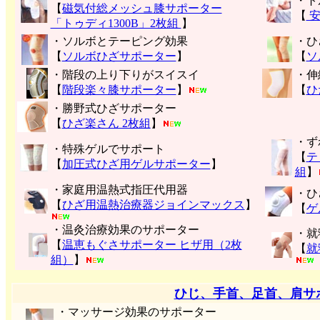
・ト
【
磁気付総メッシュ膝サポーター
【
安
「トゥディ1300B」2枚組
】
・ソルボとテーピング効果
・ひ
【
ソルボひざサポーター
】
【
ソ
・階段の上り下りがスイスイ
・伸
【
階段楽々膝サポーター
】
【
ひ
・勝野式ひざサポーター
【
ひざ楽さん 2枚組
】
・ず
・特殊ゲルでサポート
【
テ
【
加圧式ひざ用ゲルサポーター
】
組
】
・家庭用温熱式指圧代用器
・ひ
【
ひざ用温熱治療器ジョインマックス
】
【
ゲ
・温灸治療効果のサポーター
・就
【
温恵もぐさサポーター ヒザ用（2枚
【
就
組）
】
ひじ、手首、足首、肩サ
・マッサージ効果のサポーター