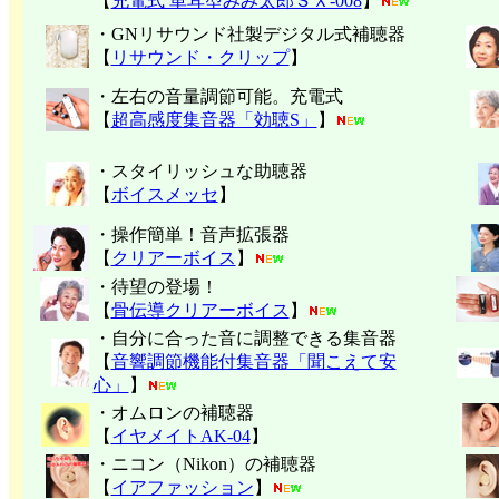
【
充電式 単耳型みみ太郎ＳＸ-008
】
・GNリサウンド社製デジタル式補聴器
【
リサウンド・クリップ
】
・左右の音量調節可能。充電式
【
超高感度集音器「効聴S」
】
・スタイリッシュな助聴器
【
ボイスメッセ
】
・操作簡単！音声拡張器
【
クリアーボイス
】
・待望の登場！
【
骨伝導クリアーボイス
】
・自分に合った音に調整できる集音器
【
音響調節機能付集音器「聞こえて安
心」
】
・オムロンの補聴器
【
イヤメイトAK-04
】
・ニコン（Nikon）の補聴器
【
イアファッション
】