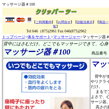
マッサージ器＃100
【
ご利用案内
】【
お問合せ
】【
訪販法表示
】【
商品一
覧
】
Tel 046（875)2961 Fax 046(875)2962
トップページ
>
体をサポート
>
マッサージャー
>マッサージ器＃
背中にはさむだけ。どこでもマッサージできて、心身
マッサージ器＃100
商品番号
マッ
背中がず
やリクラ
だけ。
まるでプ
よさで、
サージ器
高さの異