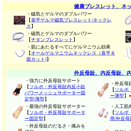
健康ブレスレット、ネ
・磁気とゲルマのダブルパワー
【
喜平ゲルマ磁気ブレスレット/ネックレ
ス
】
・磁気とゲルマのダブルパワー
【
チタンブレスレット
】
・肌にあたるすべてにゲルマニウム効果
【
オールゲルマニウムネックレス（喜平８
面カット)
】
外反母趾、内反母趾、
・強力に外反母趾サポート
・外反母
【
ソルボ・外反母趾内反小趾
【
ソルボ
パワーメッシュサポーター固
ー薄型
】
定型/薄型
】
・最強の外反母趾サポーター
・人工筋
【
ソルボ・外反母趾サポータ
【
ソルボ
ー固定型
】
用/外反
・外反母趾のだるさ・痛みを