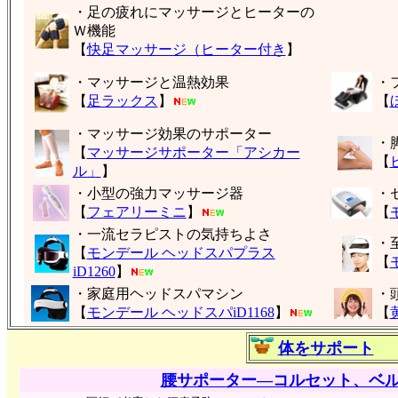
・足の疲れにマッサージとヒーターの
Ｗ機能
【
快足マッサージ（ヒーター付き
】
・マッサージと温熱効果
・
【
足ラックス
】
【
・マッサージ効果のサポーター
・
【
マッサージサポーター「アシカー
【
ル」
】
・小型の強力マッサージ器
・
【
フェアリーミニ
】
【
・一流セラピストの気持ちよさ
・
【
モンデール ヘッドスパプラス
【
iD1260
】
・家庭用ヘッドスパマシン
・
【
モンデール ヘッドスパiD1168
】
【
体をサポート
腰サポーター―コルセット、ベ