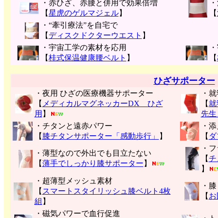
・赤ひざ、赤腰と併用で効果倍増
・
【
星虎のゲルマジェル
】
【
・“牽引療法”を自宅で
【
ディスクドクターウエスト
】
・宇宙工学の素材を応用
・
【
桂式保温健康腰ベルト
】
【
ひざサポーター
・夜用 ひざの医療機器サポーター
・就
【
メディカルマグネッカーDX ひざ
【
就
用
】
先生
・チタンと遠赤パワー
・添
【
膝チタンサポーター「感動歩行」
】
【
ダ
・フ
・薄型なので外出でも目立たない
【
チ
【
薄手でしっかり膝サポーター
】
】
・超薄型メッシュ素材
・膝
【
スマートスタイリッシュ膝ベルト4枚
【
お
組
】
・磁気パワーで血行促進