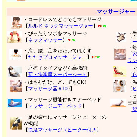
マッサージャー
・コードレスでどこでもマッサージ
【
ルルド ネックマッサージャー
】
・ぴったりツボをマッサージ
・
【
ネックマッサー
】
【
・
・肩、腰、足をたたいてほぐす
【
【
たたきプロマッサージャー
】
ラ
・座椅子タイプながら高機能
・
【
新・快楽座スーパーシート
】
【
・はさむだけ。どこでもOK!
・
【
マッサージ器＃10
0】
【
・
・マッサージ機能付きエアーベッド
三
【
マッサージエアーベッド
】
【
・足の疲れにマッサージとヒーターの
Ｗ機能
【
快足マッサージ（ヒーター付き
】