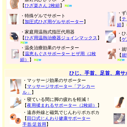
【
ひざ楽さん 2枚組
】
・ず
・特殊ゲルでサポート
【
テ
【
加圧式ひざ用ゲルサポーター
】
組
】
・家庭用温熱式指圧代用器
・ひ
【
ひざ用温熱治療器ジョインマックス
】
【
ゲ
・温灸治療効果のサポーター
・就
【
温恵もぐさサポーター ヒザ用（2枚
【
就
組）
】
ひじ、手首、足首、肩サ
・マッサージ効果のサポーター
【
マッサージサポーター「アシカー
ル」
】
・寝ている間に脚の疲れを軽減！
【
夜用揉まれるサポーター（2枚組）
】
・遠赤外線と磁気でじんわりポカポカ
【
田口式じんわり健康サポーター
手首/足首用
】