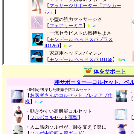
【
マッサージサポーター「アシカー
ル」
】
・小型の強力マッサージ器
【
フェアリーミニ
】
・一流セラピストの気持ちよさ
【
モンデール ヘッドスパプラス
iD1260
】
・家庭用ヘッドスパマシン
【
モンデール ヘッドスパiD1168
】
体をサポート
腰サポーター―コルセット、ベ
・医師が考案した腰痛予防コルセット
・
【
お医者さんのコルセット プレミアプ仕
【
様
】
・動きやすい高機能コルセット
・
【
ソルボコルセット薄型
】
【
・人工筋肉ソルボが、腰を支えて楽に
・
【
ソルボ中殿筋＋腰ガード
】
【