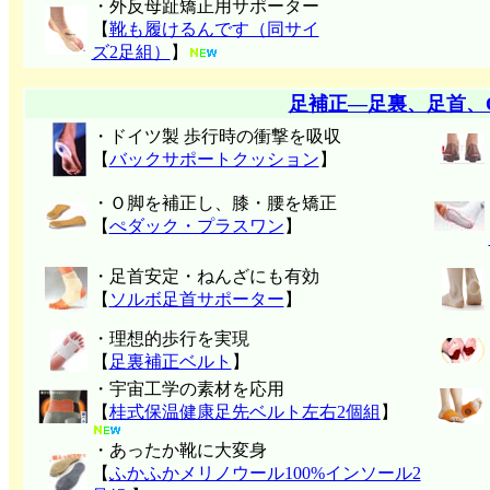
・外反母趾矯正用サポーター
【
靴も履けるんです（同サイ
ズ2足組）
】
足補正―足裏、足首、
・ドイツ製 歩行時の衝撃を吸収
【
バックサポートクッション
】
・Ｏ脚を補正し、膝・腰を矯正
【
ぺダック・プラスワン
】
・足首安定・ねんざにも有効
【
ソルボ足首サポーター
】
・理想的歩行を実現
【
足裏補正ベルト
】
・宇宙工学の素材を応用
【
桂式保温健康足先ベルト左右2個組
】
・あったか靴に大変身
【
ふかふかメリノウール100%インソール2