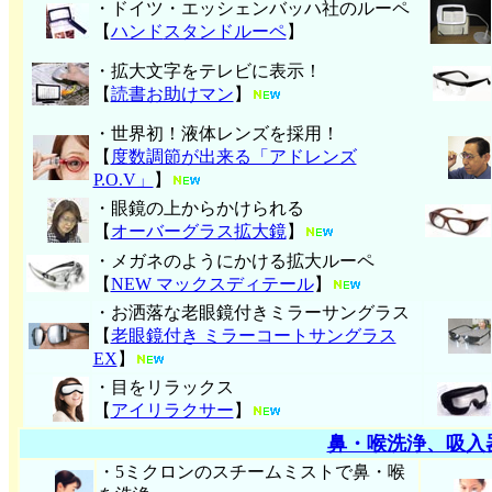
・ドイツ・エッシェンバッハ社のルーペ
【
ハンド
スタンドルーペ
】
・拡大文字をテレビに表示！
【
読書お助けマン
】
・世界初！液体レンズを採用！
【
度数調節が出来る「アドレンズ
P.O.V」
】
・眼鏡の上からかけられる
【
オーバーグラス拡大鏡
】
・メガネのようにかける拡大ルーペ
【
NEW マックスディテール
】
・お洒落な老眼鏡付きミラーサングラス
【
老眼鏡付き ミラーコートサングラス
EX
】
・目をリラックス
【
アイリラクサー
】
鼻・喉洗浄、吸入
・5ミクロンのスチームミストで鼻・喉