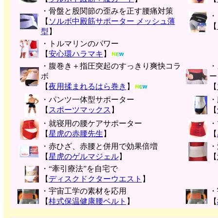
・骨盤と股関節の歪みを正す腰痛対策
・
【
ソルボ中殿筋サポーター メッシュ薄
【
型
】
・トルマリンのパワー
【
安心環ハラマキ
】
・腹巻き＋指圧突起のすっきり爽快コラ
・
ボ
ー
【
夜用揉まれるはら巻き
】
【
・パンツ一体型サポーター
・
【
スポーツマックス
】
【
・就寝用の腰ケアサポーター
・
【
星虎の赤腰先生
】
【
・赤ひざ、赤腰と併用で効果倍増
・
【
星虎のゲルマジェル
】
【
・“牽引療法”を自宅で
【
ディスクドクターウエスト
】
・宇宙工学の素材を応用
・
【
桂式保温健康腰ベルト
】
【