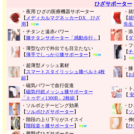
ひざサポーター
・夜用 ひざの医療機器サポーター
・就
【
メディカルマグネッカーDX ひざ
【
就
用
】
先生
・チタンと遠赤パワー
・添
【
膝チタンサポーター「感動歩行」
】
【
ダ
・フ
・薄型なので外出でも目立たない
【
チ
【
薄手でしっかり膝サポーター
】
】
・超薄型メッシュ素材
・膝
【
スマートスタイリッシュ膝ベルト4枚
【
お
組
】
・磁気パワーで血行促進
・ト
【
磁気付総メッシュ膝サポーター
【
安
「トゥディ1300B」2枚組
】
・ソルボとテーピング効果
・ひ
【
ソルボひざサポーター
】
【
ソ
・階段の上り下りがスイスイ
・伸
【
階段楽々膝サポーター
】
【
ひ
・勝野式ひざサポーター