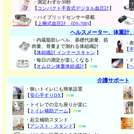
・測定わずか30秒
【
コンパクト手首式デジタル血圧計
】
・ハイブリッドセンサー搭載
【
上腕式血圧計 (DS-700)
】
ヘルスメーター、体重計
・内蔵脂肪レベル、基礎代謝量、筋
・表
肉量、骨量まで測れる体組織計
【
手
【
体組織計 インナースキャン
】
・毎日の測定が楽しくなる！
・ド
【
オムロン体重体組成計
】
【
ヘ
介護サポート
・狭いトイレにも簡単設置
【
安心手すりDX
】
・トイレでの立ち座りが楽に
【
トイレ補助アーム
】
・起立補助スタンド
【
アシスト・スタンド
】