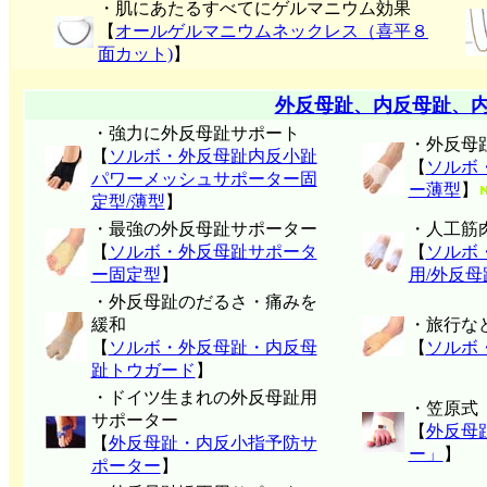
・肌にあたるすべてにゲルマニウム効果
【
オールゲルマニウムネックレス（喜平８
面カット)
】
外反母趾、内反母趾、
・強力に外反母趾サポート
・外反母
【
ソルボ・外反母趾内反小趾
【
ソルボ
パワーメッシュサポーター固
ー薄型
】
定型/薄型
】
・最強の外反母趾サポーター
・人工筋
【
ソルボ・外反母趾サポータ
【
ソルボ
ー固定型
】
用/外反
・外反母趾のだるさ・痛みを
緩和
・旅行な
【
ソルボ・外反母趾・内反母
【
ソルボ
趾トウガード
】
・ドイツ生まれの外反母趾用
・笠原式
サポーター
【
外反母
【
外反母趾・内反小指予防サ
ー」
】
ポーター
】