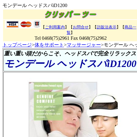
モンデール ヘッドスパiD1200
【
ご利用案内
】【
お問合せ
】【
訪販法表示
】【
商品一
覧
】
Tel 0468(75)2961 Fax 0468(75)2962
トップページ
>
体をサポート
>
マッサージャー
>モンデール ヘッ
重い重い頭だからこそ、ヘッドスパで完全リラックス
モンデール ヘッドスパiD1200