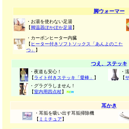
脚ウォーマー
・お湯を使わない足湯
【
脚温器ぽかぽか足湯
】
・カーボンヒーター内臓
【
ヒーター付きソフトソックス「あんよのこた
つ」
】
つえ、ステッキ
・夜道も安心！
・
【
ライト付きステッキ「愛棒」
】
【
・グラグラしません！
【
室内用四点杖
】
耳かき
・耳垢を吸い出す耳垢掃除機
【
ミミチュア
】