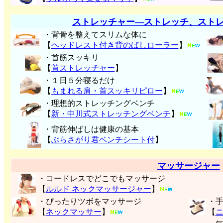
ストレッチャー―ストレッチ、スト
・背骨を整えてスリムな体に
【
ヘッドレスト付き背のばしローラー
】
・首筋スッキリ
【
首ストレッチャー
】
・１日５分寝るだけ
【
もまれる肩・首スッキリピロー
】
・理想的ストレッチングベンチ
【
新・中川式ストレッチングベンチ
】
・背筋伸ばしは健康の基本
【
ぶらさがり君ベンチシート付
】
マッサージャー
・コードレスでどこでもマッサージ
【
ルルド ネックマッサージャー
】
・ぴったりツボをマッサージ
・
【
ネックマッサー
】
【