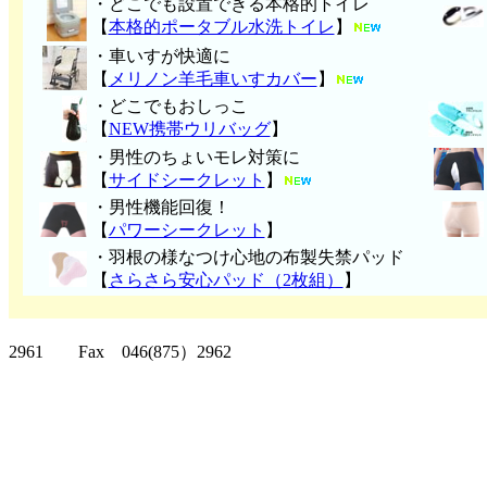
・どこでも設置できる本格的トイレ
【
本格的ポータブル水洗トイレ
】
・車いすが快適に
【
メリノン羊毛車いすカバー
】
・どこでもおしっこ
【
NEW携帯ウリバッグ
】
・男性のちょいモレ対策に
【
サイドシークレット
】
・男性機能回復！
【
パワーシークレット
】
・
羽根の様なつけ心地の布製失禁パッ
ド
【
さらさら安心パッド（2枚組）
】
クリッパーツー T
2961 Fax 046(875）2962