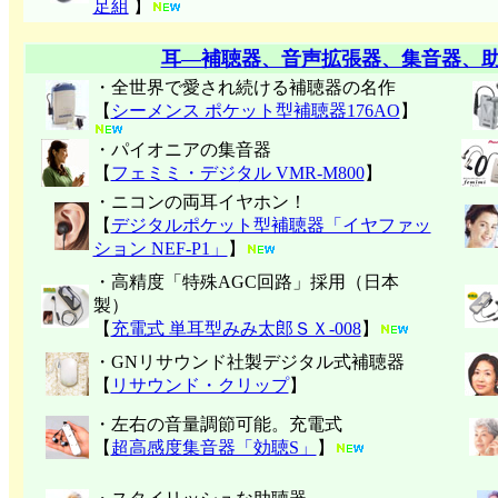
足組
】
耳―補聴器、音声拡張器、集音器、
・全世界で愛され続ける補聴器の名作
【
シーメンス ポケット型補聴器176AO
】
・パイオニアの集音器
【
フェミミ・デジタル VMR-M800
】
・ニコンの両耳イヤホン！
【
デジタルポケット型補聴器「イヤファッ
ション NEF-P1」
】
・高精度「特殊AGC回路」採用（日本
製）
【
充電式 単耳型みみ太郎ＳＸ-008
】
・GNリサウンド社製デジタル式補聴器
【
リサウンド・クリップ
】
・左右の音量調節可能。充電式
【
超高感度集音器「効聴S」
】