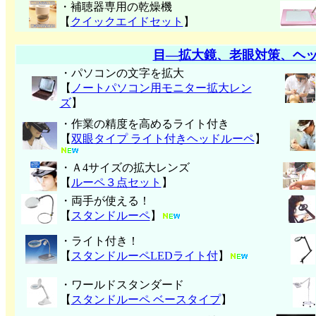
・補聴器専用の乾燥機
【
クイックエイドセット
】
目―拡大鏡、老眼対策、ヘ
・パソコンの文字を拡大
【
ノートパソコン用モニター拡大レン
ズ
】
・作業の精度を高めるライト付き
【
双眼タイプ ライト付きヘッドルーペ
】
・Ａ4サイズの拡大レンズ
【
ルーペ３点セット
】
・両手が使える！
【
スタンドルーペ
】
・ライト付き！
【
スタンドルーペLEDライト付
】
・ワールドスタンダード
【
スタンドルーペ ベースタイプ
】