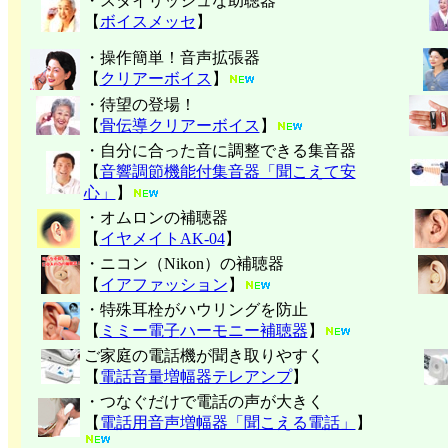
・スタイリッシュな助聴器
【
ボイスメッセ
】
・操作簡単！音声拡張器
【
クリアーボイス
】
・待望の登場！
【
骨伝導クリアーボイス
】
・自分に合った音に調整できる集音器
【
音響調節機能付集音器「聞こえて安
心」
】
・オムロンの補聴器
【
イヤメイトAK-04
】
・ニコン（Nikon）の補聴器
【
イアファッション
】
・特殊耳栓がハウリングを防止
【
ミミー電子
ハーモニー補聴器
】
ご家庭の電話機が聞き取りやすく
【
電話音量増幅器テレアンプ
】
・つなぐだけで電話の声が大きく
【
電話用音声増幅器「聞こえる電話」
】