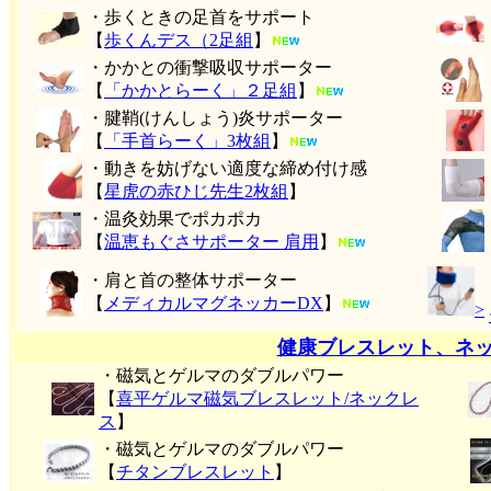
・歩くときの足首をサポート
【
歩くんデス（2足組
】
・かかとの衝撃吸収サポーター
【
「かかとらーく」２足組
】
・腱鞘(けんしょう)炎サポーター
【
「手首らーく」3枚組
】
・動きを妨げない適度な締め付け感
【
星虎の赤ひじ先生2枚組
】
・温灸効果でポカポカ
【
温恵もぐさサポーター 肩用
】
・肩と首の整体サポーター
【
メディカルマグネッカーDX
】
>
健康ブレスレット、ネ
・磁気とゲルマのダブルパワー
【
喜平ゲルマ磁気ブレスレット/ネックレ
ス
】
・磁気とゲルマのダブルパワー
【
チタンブレスレット
】