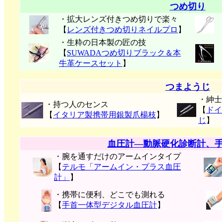
つめ切り
・拡大レンズ付きつめ切りで楽々
【
レンズ付きつめ切りネイルプロ
】
・生粋の日本製の匠の技
【
SUWADAつめ切りブラック＆本
牛革ケースセット
】
つまようじ
・紳士
・持つ人のセンス
【
ドイ
【
イタリア製携帯用銀製爪楊枝
】
じ
】
血圧計―動脈硬化診断計、
・腕を通すだけのアームインタイプ
【
テルモ「アームイン・プラス血圧
計」
】
・携帯に便利、どこでも測れる
【
手首一体型デジタル血圧計
】