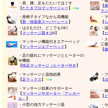
・
・肩、腰、足をたたいてほぐす
【
【
たたきプロマッサージャー
】
ラ
・座椅子タイプながら高機能
・
【
新・快楽座スーパーシート
】
【
・はさむだけ。どこでもOK!
・
【
マッサージ器＃10
0】
【
・
・マッサージ機能付きエアーベッド
三
【
マッサージエアーベッド
】
【
・足の疲れにマッサージとヒーターの
Ｗ機能
【
快足マッサージ（ヒーター付き
】
・マッサージと温熱効果
・
【
足ラックス
】
【
・マッサージ効果のサポーター
・
【
マッサージサポーター「アシカー
【
ル」
】
・小型の強力マッサージ器
・