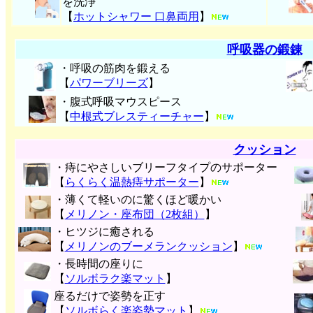
を洗浄
【
ホットシャワー 口鼻両用
】
呼吸器の鍛錬
・呼吸の筋肉を鍛える
【
パワーブリーズ
】
・腹式呼吸マウスピース
【
中根式ブレスティーチャー
】
クッション
・痔にやさしいブリーフタイプのサポーター
【
らくらく温熱痔サポーター
】
・薄くて軽いのに驚くほど暖かい
【
メリノン・座布団（2枚組）
】
・ヒツジに癒される
【
メリノンのブーメランクッション
】
・長時間の座りに
【
ソルボラク楽マット
】
座るだけで姿勢を正す
【
ソルボらく楽姿勢マット
】