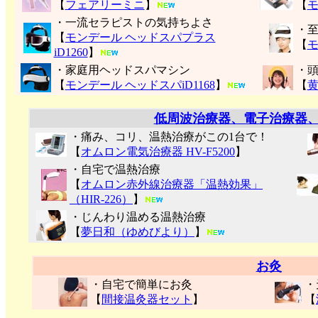
【
フェアリーミニ
】
【
モ
・一流セラピストの気持ちよさ
・
【
モンデール ヘッドスパプラス
【
モ
iD1260
】
・家庭用ヘッドスパマシン
・
【
モンデール ヘッドスパiD1168
】
【
低周波治療器、電子治療器
・痛み、コリ、温熱治療がこの1台で！
【
オムロン電気治療器 HV-F5200
】
・自宅で温熱治療
【
オムロン赤外線治療器「温熱効果」
（HIR-226）
】
・じんわり温める温熱治療
【
夢日和（ゆめびより）
】
お灸
・自宅で簡単にお灸
・
【
間接温灸器セット
】
【