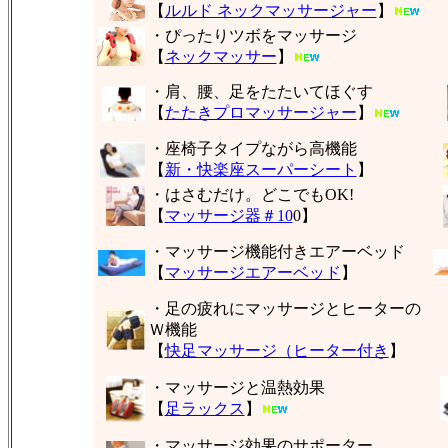
【
ルルド ネックマッサージャー
】
・ぴったりツボをマッサージ
【
ネックマッサー
】
・肩、腰、足をたたいてほぐす
【
たたきプロマッサージャー
】
・座椅子タイプながら高機能
【
新・快楽座スーパーシート
】
・はさむだけ。どこでもOK!
【
マッサージ器＃10
0】
・マッサージ機能付きエアーベッド
【
マッサージエアーベッド
】
・足の疲れにマッサージとヒーターの
Ｗ機能
【
快足マッサージ（ヒーター付き
】
・マッサージと温熱効果
【
足ラックス
】
・マッサージ効果のサポーター