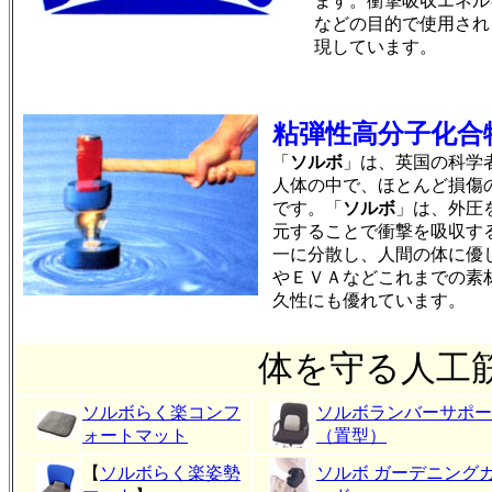
ます。衝撃吸収エネル
などの目的で使用され
現しています。
粘弾性高分子化合
「
ソルボ
」は、英国の科学
人体の中で、ほとんど損傷
です。「
ソルボ
」は、外圧
元することで衝撃を吸収す
一に分散し、人間の体に優
やＥＶＡなどこれまでの素
久性にも優れています。
体を守る人工
ソルボらく楽コンフ
ソルボランバーサポー
ォートマット
（置型）
【
ソルボらく楽姿勢
ソルボ ガーデニング