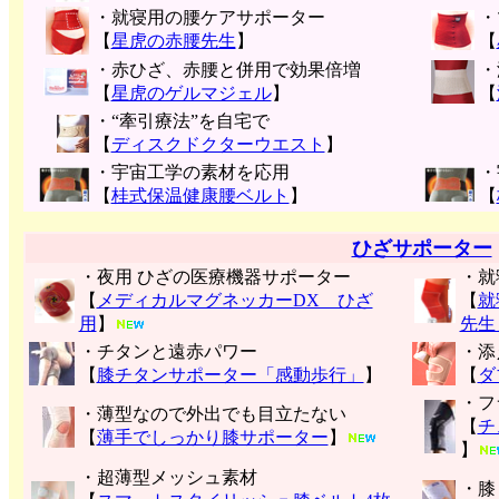
・就寝用の腰ケアサポーター
・
【
星虎の赤腰先生
】
【
・赤ひざ、赤腰と併用で効果倍増
・
【
星虎のゲルマジェル
】
【
・“牽引療法”を自宅で
【
ディスクドクターウエスト
】
・宇宙工学の素材を応用
・
【
桂式保温健康腰ベルト
】
【
ひざサポーター
・夜用 ひざの医療機器サポーター
・就
【
メディカルマグネッカーDX ひざ
【
就
用
】
先生
・チタンと遠赤パワー
・添
【
膝チタンサポーター「感動歩行」
】
【
ダ
・フ
・薄型なので外出でも目立たない
【
チ
【
薄手でしっかり膝サポーター
】
】
・超薄型メッシュ素材
・膝