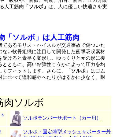
ギー吸収や、防振、制震、消音、防音、圧力分散
る人工筋肉「
ソルボ」
は、人に優しい快適さを実
物「ソルボ」は人工筋肉
者であるモリス・ハイスルが交通事故で傷ついた
のない軟骨組織に注目して開発した衝撃吸収素材
を受けると素早く変形し、ゆっくりと元の形に復
るとともに、高い粘弾性こうかによって圧力を均
しくフィットします。さらに、「
ソルボ
」はゴム
材に比べて違和感やへたりがはるかに少なく、耐
筋肉ソルボ
ト
ソルボランバーサポート（カー用）
ガ
ソルボ・固定薄型メッシュサポーター外