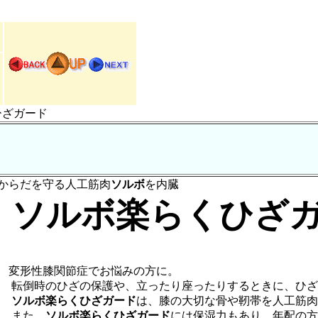
ひざガード
からだを守る人工筋肉
ソルボ
を内臓
ソルボ楽らくひざ
変形性膝関節症でお悩みの方に。
転倒時のひざの保護や、立ったり座ったりするときに、ひざ
ソルボ楽らくひざガード
は、膝の大切な骨や靭帯を人工筋肉
また、
ソルボ楽らくひざガード
には保湿力もあり、年配の方