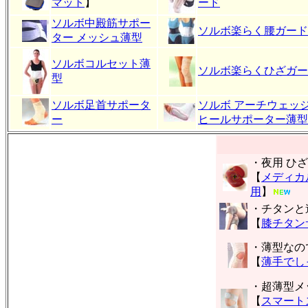
マット
】
ード
ソルボ中殿筋サポー
ソルボ楽らく腰ガード
ター メッシュ薄型
ソルボコルセット薄
ソルボ楽らくひざガー
型
ソルボ足首サポータ
ソルボ アーチウェッ
ー
ヒールサポーター薄型
・夜用 ひ
【
メディカ
用
】
・チタンと
【
膝チタン
・薄型なの
【
薄手でし
・超薄型メ
【
スマート