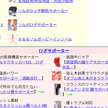
反母趾用/外反母趾・内反小趾用
ソルボＤｏ中殿筋サポーター
ド
ソルボひざサポーター
ジ
Ｈ＆Ｂソルボヘビーインソール
ひざサポーター
ざの医療機器サポーター
・就寝中にケア
ルマグネッカーDX ひざ
【
就寝用の膝ケアサポー
先生」
】
遠赤パワー
・添え木効果でラウラク
サポーター「感動歩行」
】
【
ダブル添え木付きラク
・フランスのリーディン
で外出でも目立たない
【
チュアンヌ社 膝サポー
っかり膝サポーター
】
】
ッシュ素材
・膝トラブル対応
スタイリッシュ膝ベルト4枚
【
お医者さんのひざベル