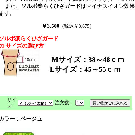
また、
ソルボ楽らくひざガード
はマイナスイオン効果
ます
。
￥3,500
（税込￥3,675）
ソルボ楽らくひざガード
の サイズの選び方
Mサイズ：38～48ｃｍ
Lサイズ：45～55ｃｍ
サイ
注文数：
ズ：
カラー：ベージュ