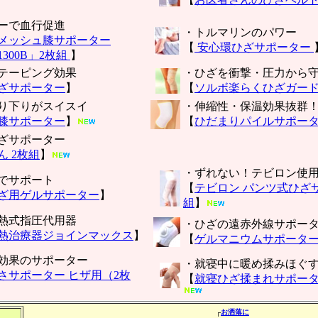
ーで血行促進
・トルマリンのパワー
メッシュ膝サポーター
【
安心環ひざサポーター
300B」2枚組
】
テーピング効果
・ひざを衝撃・圧力から
ざサポーター
】
【
ソルボ楽らくひざガー
り下りがスイスイ
・伸縮性・保温効果抜群
膝サポーター
】
【
ひだまりパイルサポー
ざサポーター
ん 2枚組
】
・ずれない！テビロン使
でサポート
【
テビロン パンツ式ひざ
ざ用ゲルサポーター
】
組
】
熱式指圧代用器
・ひざの遠赤外線サポー
熱治療器ジョインマックス
】
【
ゲルマニウムサポータ
効果のサポーター
・就寝中に暖め揉みほぐ
さサポーター ヒザ用（2枚
【
就寝ひざ揉まれサポータ
┌
お洒落に