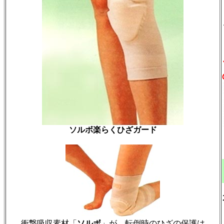
ソルボ楽らくひざガード
衝撃吸収素材「
ソルボ
」が、転倒時のひざの保護は