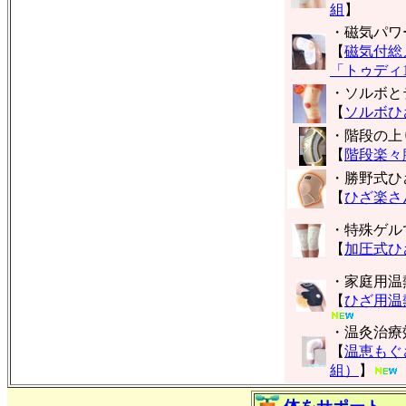
組
】
・磁気パワ
【
磁気付総
「トゥディ1
・ソルボと
【
ソルボひ
・階段の上
【
階段楽々
・勝野式ひ
【
ひざ楽さ
・特殊ゲル
【
加圧式ひ
・家庭用温
【
ひざ用温
・温灸治療
【
温恵もぐ
組）
】