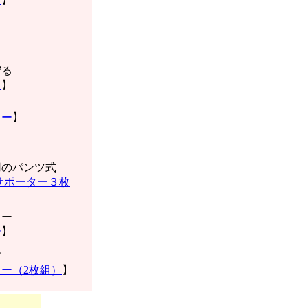
】
守る
ド
】
！
ター
】
用のパンツ式
サポーター３枚
ター
ー
】
す
ー（2枚組）
】