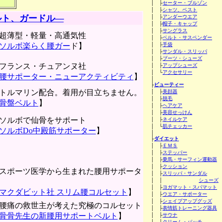
│ ├
セーター・ブルゾン
│ ├
シャツ、ベスト
ルト、ガードル―
│ ├
アンダーウエア
│ ├
帽子・キャップ
│ ├
サングラス
超薄型・軽量・高通気性
│ ├
ベルト・サスペンダー
ソルボ楽らく腰ガー
ド】
│ ├
手袋
│ ├
サンダル・スリッパ
│ ├
ブーツ・シューズ
フランス・チュアンヌ社
│ ├
アップシューズ
│ └
アクセサリー
腰サポーター・ニューアクティビティ
】
│
├
ビューティー
トルマリン配合。着用が目立ちません。
│ ├
美顔器
│ ├
脱毛
骨盤ベルト
】
│ ├
ヘアケア
│ ├
美容せっけん
ソルボで仙骨をサポート
│ ├
ネイルケア
│ └
肌チェッカー
ソルボDo中殿筋サポーター
】
│
├
ダイエット
│ ├
ＥＭＳ
│ ├
ステッパー
│ ├
乗馬・サーフィン運動器
│ ├
クッション
スポーツ医学から生まれた腰用サポータ
│ ├
スリッパ・サンダル
│ │
シューズ
│ ├
ヨガマット・スパマット
マクダビット社 スリム腰コルセット
】
│ ├
ウエア・サポーター
│ ├
シェイプアップグッズ
腰痛の救世主が考えた究極のコルセット
│ ├
表情筋トレーニング器具
骨骨先生の新腰用サポートベルト
】
│ ├
サウナ
│ ├
クリーム・パッチ