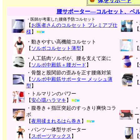
体をサポート
腰サポーター―コルセット、ベ
・医師が考案した腰痛予防コルセット
・
【
お医者さんのコルセット プレミアプ仕
【
様
】
・動きやすい高機能コルセット
・
【
ソルボコルセット薄型
】
【
・人工筋肉ソルボが、腰を支えて楽に
・
【
ソルボ中殿筋＋腰ガード
】
【
・骨盤と股関節の歪みを正す腰痛対策
・
【
ソルボ中殿筋サポーター メッシュ薄
【
型
】
・トルマリンのパワー
【
安心環ハラマキ
】
・腹巻き＋指圧突起のすっきり爽快コラ
・
ボ
ー
【
夜用揉まれるはら巻き
】
【
・パンツ一体型サポーター
・
【
スポーツマックス
】
【