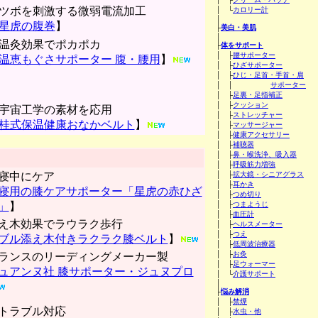
ツボを刺激する微弱電流加工
│ └
カロリー計
│
星虎の腹巻
】
├
美白・美肌
│
温灸効果でポカポカ
├
体をサポート
│ ├
腰サポーター
温恵もぐさサポーター 腹・腰用
】
│ ├
ひざサポーター
│ ├
ひじ・足首・手首・肩
│ │
サポーター
│ ├
足裏・足指補正
│ ├
クッション
宇宙工学の素材を応用
│ ├
ストレッチャー
桂式保温健康おなかベルト
】
│ ├
マッサージャー
│ ├
健康アクセサリー
│ ├
補聴器
│ ├
鼻・喉洗浄、吸入器
│ ├
呼吸筋力増強
寝中にケア
│ ├
拡大鏡・シニアグラス
│ ├
耳かき
寝用の膝ケアサポーター「星虎の赤ひざ
│ ├
つめ切り
」
】
│ ├
つまようじ
│ ├
血圧計
え木効果でラウラク歩行
│ ├
ヘルスメーター
│ ├
つえ
ブル添え木付きラクラク膝ベルト
】
│ ├
低周波治療器
│ ├
お灸
ランスのリーディングメーカー製
│ ├
足ウォーマー
ュアンヌ社 膝サポーター・ジュヌプロ
│ └
介護サポート
│
├
悩み解消
│ ├
禁煙
トラブル対応
│ ├
水虫・他