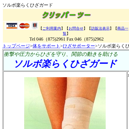
ソルボ楽らくひざガード
【
ご利用案内
】【
お問合せ
】【
訪販法表示
】
【
商品一
覧
】
Tel 046（875)2961 Fax 046（875)2962
トップページ
>
体をサポート
>
ひざサポーター
>ソルボ楽らく
衝撃や圧力からひざを守り、関節の動きを助ける
ソルボ楽らくひざガード