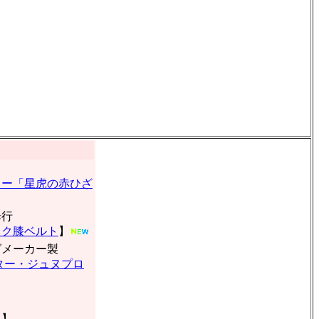
ター「星虎の赤ひざ
歩行
ラク膝ベルト
】
グメーカー製
ター・ジュヌプロ
ト
】