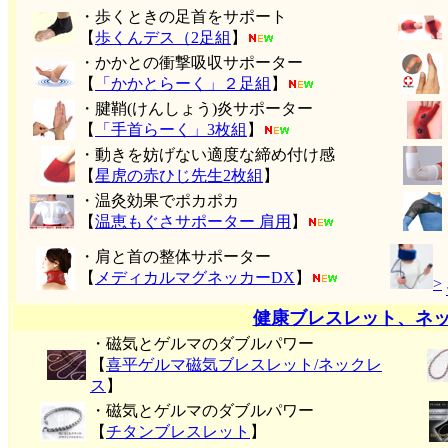
・歩くときの足首をサポート
【
歩くんデス（2足組
】
・かかとの衝撃吸収サポーター
【
「かかとらーく」２足組
】
・腱鞘(けんしょう)炎サポーター
【
「手首らーく」3枚組
】
・動きを妨げない適度な締め付け感
【
星虎の赤ひじ先生2枚組
】
・温灸効果でポカポカ
【
温恵もぐさサポーター 肩用
】
・肩と首の整体サポーター
【
メディカルマグネッカーDX
】
>
健康ブレスレット、ネ
・磁気とゲルマのダブルパワー
【
喜平ゲルマ磁気ブレスレット/ネックレ
ス
】
・磁気とゲルマのダブルパワー
【
チタンブレスレット
】