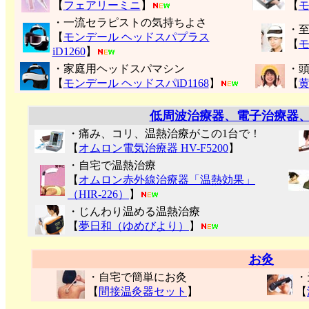
【
フェアリーミニ
】
【
モ
・一流セラピストの気持ちよさ
・
【
モンデール ヘッドスパプラス
【
モ
iD1260
】
・家庭用ヘッドスパマシン
・
【
モンデール ヘッドスパiD1168
】
【
低周波治療器、電子治療器
・痛み、コリ、温熱治療がこの1台で！
【
オムロン電気治療器 HV-F5200
】
・自宅で温熱治療
【
オムロン赤外線治療器「温熱効果」
（HIR-226）
】
・じんわり温める温熱治療
【
夢日和（ゆめびより）
】
お灸
・自宅で簡単にお灸
・
【
間接温灸器セット
】
【