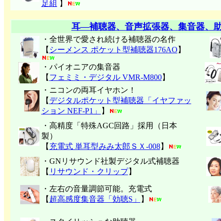
足組
】
耳―補聴器、音声拡張器、集音器、
・全世界で愛され続ける補聴器の名作
【
シーメンス ポケット型補聴器176AO
】
・パイオニアの集音器
【
フェミミ・デジタル VMR-M800
】
・ニコンの両耳イヤホン！
【
デジタルポケット型補聴器「イヤファッ
ション NEF-P1」
】
・高精度「特殊AGC回路」採用（日本
製）
【
充電式 単耳型みみ太郎ＳＸ-008
】
・GNリサウンド社製デジタル式補聴器
【
リサウンド・クリップ
】
・左右の音量調節可能。充電式
【
超高感度集音器「効聴S」
】