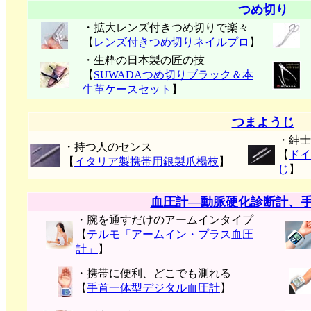
つめ切り
・拡大レンズ付きつめ切りで楽々
【
レンズ付きつめ切りネイルプロ
】
・生粋の日本製の匠の技
【
SUWADAつめ切りブラック＆本
牛革ケースセット
】
つまようじ
・紳士
・持つ人のセンス
【
ドイ
【
イタリア製携帯用銀製爪楊枝
】
じ
】
血圧計―動脈硬化診断計、
・腕を通すだけのアームインタイプ
【
テルモ「アームイン・プラス血圧
計」
】
・携帯に便利、どこでも測れる
【
手首一体型デジタル血圧計
】