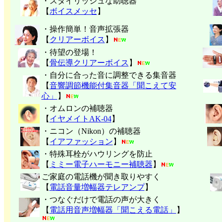
・スタイリッシュな助聴器
【
ボイスメッセ
】
・操作簡単！音声拡張器
【
クリアーボイス
】
・待望の登場！
【
骨伝導クリアーボイス
】
・自分に合った音に調整できる集音器
【
音響調節機能付集音器「聞こえて安
心」
】
・オムロンの補聴器
【
イヤメイトAK-04
】
・ニコン（Nikon）の補聴器
【
イアファッション
】
・特殊耳栓がハウリングを防止
【
ミミー電子
ハーモニー補聴器
】
ご家庭の電話機が聞き取りやすく
【
電話音量増幅器テレアンプ
】
・つなぐだけで電話の声が大きく
【
電話用音声増幅器「聞こえる電話」
】