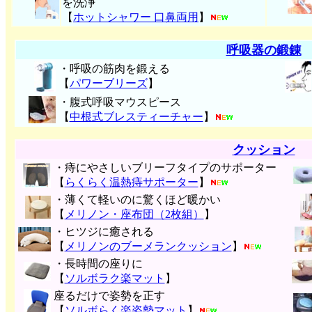
を洗浄
【
ホットシャワー 口鼻両用
】
呼吸器の鍛錬
・呼吸の筋肉を鍛える
【
パワーブリーズ
】
・腹式呼吸マウスピース
【
中根式ブレスティーチャー
】
クッション
・痔にやさしいブリーフタイプのサポーター
【
らくらく温熱痔サポーター
】
・薄くて軽いのに驚くほど暖かい
【
メリノン・座布団（2枚組）
】
・ヒツジに癒される
【
メリノンのブーメランクッション
】
・長時間の座りに
【
ソルボラク楽マット
】
座るだけで姿勢を正す
【
ソルボらく楽姿勢マット
】