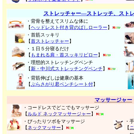
ストレッチャー―ストレッチ、スト
・背骨を整えてスリムな体に
【
ヘッドレスト付き背のばしローラー
】
・首筋スッキリ
【
首ストレッチャー
】
・１日５分寝るだけ
【
もまれる肩・首スッキリピロー
】
・理想的ストレッチングベンチ
【
新・中川式ストレッチングベンチ
】
・背筋伸ばしは健康の基本
【
ぶらさがり君ベンチシート付
】
マッサージャー
・コードレスでどこでもマッサージ
【
ルルド ネックマッサージャー
】
・ぴったりツボをマッサージ
・
【
ネックマッサー
】
【