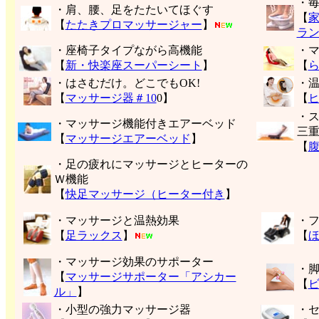
・
・肩、腰、足をたたいてほぐす
【
【
たたきプロマッサージャー
】
ラ
・座椅子タイプながら高機能
・
【
新・快楽座スーパーシート
】
【
・はさむだけ。どこでもOK!
・
【
マッサージ器＃10
0】
【
・
・マッサージ機能付きエアーベッド
三
【
マッサージエアーベッド
】
【
・足の疲れにマッサージとヒーターの
Ｗ機能
【
快足マッサージ（ヒーター付き
】
・マッサージと温熱効果
・
【
足ラックス
】
【
・マッサージ効果のサポーター
・
【
マッサージサポーター「アシカー
【
ル」
】
・小型の強力マッサージ器
・