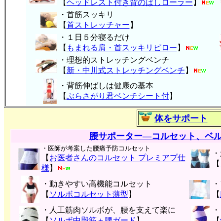
【
ヘッドレスト付き背のばしローラー
】
・首筋スッキリ
【
首ストレッチャー
】
・１日５分寝るだけ
【
もまれる肩・首スッキリピロー
】
・理想的ストレッチングベンチ
【
新・中川式ストレッチングベンチ
】
・背筋伸ばしは健康の基本
【
ぶらさがり君ベンチシート付
】
体をサポート
腰サポーター―コルセット、ベ
・医師が考案した腰痛予防コルセット
・
【
お医者さんのコルセット プレミアプ仕
【
様
】
・動きやすい高機能コルセット
・
【
ソルボコルセット薄型
】
【
・人工筋肉ソルボが、腰を支えて楽に
・
【
ソルボ中殿筋＋腰ガード
】
【