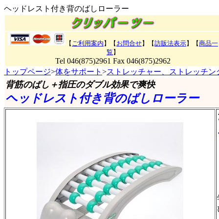
ヘッドレスト付き背のばしローラー
【
ご利用案内
】【
お問合せ
】【
訪販法表示
】
【
商品一
覧
】
Tel 046(875)2961 Fax 046(875)2962
トップページ
>
体をサポート
>
ストレッチャー、ストレッチン
背筋のばし＋指圧のダブル効果で爽快
ヘッドレスト付き背のばしローラー