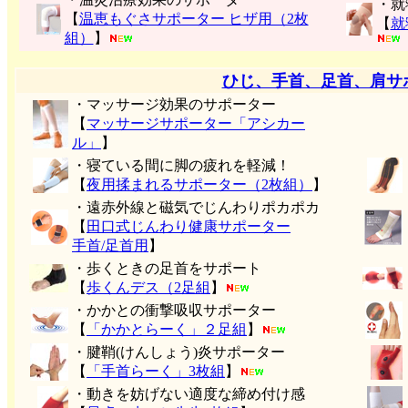
・就
【
温恵もぐさサポーター ヒザ用（2枚
【
就
組）
】
ひじ、手首、足首、肩サ
・マッサージ効果のサポーター
【
マッサージサポーター「アシカー
ル」
】
・寝ている間に脚の疲れを軽減！
【
夜用揉まれるサポーター（2枚組）
】
・遠赤外線と磁気でじんわりポカポカ
【
田口式じんわり健康サポーター
手首/足首用
】
・歩くときの足首をサポート
【
歩くんデス（2足組
】
・かかとの衝撃吸収サポーター
【
「かかとらーく」２足組
】
・腱鞘(けんしょう)炎サポーター
【
「手首らーく」3枚組
】
・動きを妨げない適度な締め付け感