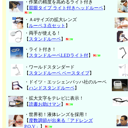
・作業の精度を高めるライト付き
【
双眼タイプ ライト付きヘッドルーペ
】
・Ａ4サイズの拡大レンズ
【
ルーペ３点セット
】
・両手が使える！
【
スタンドルーペ
】
・ライト付き！
【
スタンドルーペLEDライト付
】
・ワールドスタンダード
【
スタンドルーペ ベースタイプ
】
・ドイツ・エッシェンバッハ社のルーペ
【
ハンド
スタンドルーペ
】
・拡大文字をテレビに表示！
【
読書お助けマン
】
・世界初！液体レンズを採用！
【
度数調節が出来る「アドレンズ
P.O.V」
】