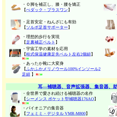
・Ｏ脚を補正し、膝・腰を矯正
【
ぺダック・プラスワン
】
・足首安定・ねんざにも有効
【
ソルボ足首サポーター
】
・理想的歩行を実現
【
足裏補正ベルト
】
・宇宙工学の素材を応用
【
桂式保温健康足先ベルト左右2個組
】
・あったか靴に大変身
【
ふかふかメリノウール100%インソール2
足組
】
耳―補聴器、音声拡張器、集音器、
・全世界で愛され続ける補聴器の名作
【
シーメンス ポケット型補聴器176AO
】
・パイオニアの集音器
【
フェミミ・デジタル VMR-M800
】