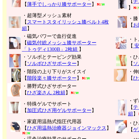
【
チ
【
薄手でしっかり膝サポーター
】
】
・超薄型メッシュ素材
・膝
【
スマートスタイリッシュ膝ベルト4枚
【
お
組
】
・磁気パワーで血行促進
・ト
【
磁気付総メッシュ膝サポーター
【
安
「トゥディ1300B」2枚組
】
・ソルボとテーピング効果
・ひ
【
ソルボひざサポーター
】
【
ソ
・階段の上り下りがスイスイ
・伸
【
階段楽々膝サポーター
】
【
ひ
・勝野式ひざサポーター
【
ひざ楽さん 2枚組
】
・ず
・特殊ゲルでサポート
【
テ
【
加圧式ひざ用ゲルサポーター
】
組
】
・家庭用温熱式指圧代用器
・ひ
【
ひざ用温熱治療器ジョインマックス
】
【
ゲ
・温灸治療効果のサポーター