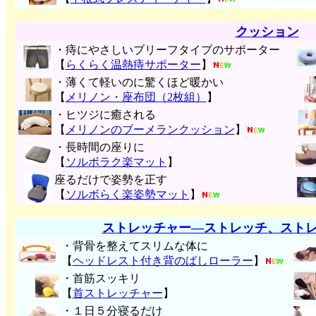
クッション
・痔にやさしいブリーフタイプのサポーター
【
らくらく温熱痔サポーター
】
・薄くて軽いのに驚くほど暖かい
【
メリノン・座布団（2枚組）
】
・ヒツジに癒される
【
メリノンのブーメランクッション
】
・長時間の座りに
【
ソルボラク楽マット
】
座るだけで姿勢を正す
【
ソルボらく楽姿勢マット
】
ストレッチャー―ストレッチ、スト
・背骨を整えてスリムな体に
【
ヘッドレスト付き背のばしローラー
】
・首筋スッキリ
【
首ストレッチャー
】
・１日５分寝るだけ