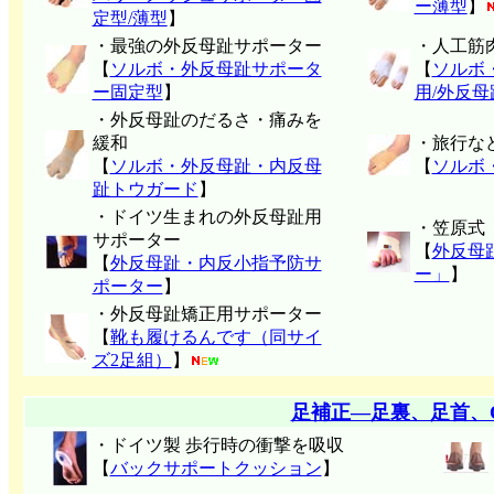
ー薄型
】
定型/薄型
】
・最強の外反母趾サポーター
・人工筋
【
ソルボ・外反母趾サポータ
【
ソルボ
ー固定型
】
用/外反
・外反母趾のだるさ・痛みを
緩和
・旅行な
【
ソルボ・外反母趾・内反母
【
ソルボ
趾トウガード
】
・ドイツ生まれの外反母趾用
・笠原式
サポーター
【
外反母
【
外反母趾・内反小指予防サ
ー」
】
ポーター
】
・外反母趾矯正用サポーター
【
靴も履けるんです（同サイ
ズ2足組）
】
足補正―足裏、足首、
・ドイツ製 歩行時の衝撃を吸収
【
バックサポートクッション
】