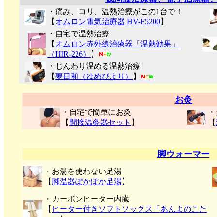
・痛み、コリ、温熱治療がこの1台で！
【
オムロン電気治療器 HV-F5200
】
・自宅で温熱治療
【
オムロン赤外線治療器「温熱効果」
（HIR-226）
】
・じんわり温める温熱治療
【
夢日和（ゆめびより）
】
お灸
・自宅で簡単にお灸
・
【
間接温灸器セット
】
【
脚ウォーマー
・お湯を使わない足湯
【
脚温器ぽかぽか足湯
】
・カーボンヒーター内臓
【
ヒーター付きソフトソックス「あんよのこた