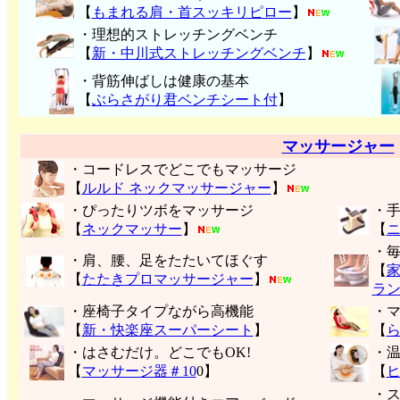
【
もまれる肩・首スッキリピロー
】
・理想的ストレッチングベンチ
【
新・中川式ストレッチングベンチ
】
・背筋伸ばしは健康の基本
【
ぶらさがり君ベンチシート付
】
マッサージャー
・コードレスでどこでもマッサージ
【
ルルド ネックマッサージャー
】
・ぴったりツボをマッサージ
・
【
ネックマッサー
】
【
・
・肩、腰、足をたたいてほぐす
【
【
たたきプロマッサージャー
】
ラ
・座椅子タイプながら高機能
・
【
新・快楽座スーパーシート
】
【
・はさむだけ。どこでもOK!
・
【
マッサージ器＃10
0】
【
・