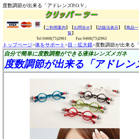
度数調節が出来る「アドレンズP.O.V」
【
ご利用案内
】【
お問合せ
】【
訪販法表示
】【
商品一
覧
】
Tel 0468(75)2961 Fax 0468(75)2962
トップページ
>
体をサポート
>
目・拡大鏡
>度数調節が出来る「
自分で簡単に度数調整ができる液体レンズメガネ
度数調節が出来る「アドレンズP