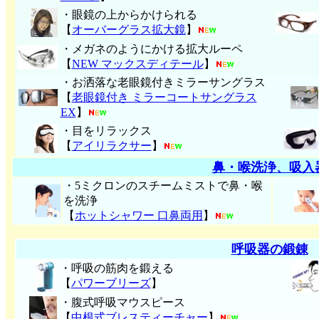
・眼鏡の上からかけられる
【
オーバーグラス拡大鏡
】
・メガネのようにかける拡大ルーペ
【
NEW マックスディテール
】
・お洒落な老眼鏡付きミラーサングラス
【
老眼鏡付き ミラーコートサングラス
EX
】
・目をリラックス
【
アイリラクサー
】
鼻・喉洗浄、吸入
・5ミクロンのスチームミストで鼻・喉
を洗浄
【
ホットシャワー 口鼻両用
】
呼吸器の鍛錬
・呼吸の筋肉を鍛える
【
パワーブリーズ
】
・腹式呼吸マウスピース
【
中根式ブレスティーチャー
】