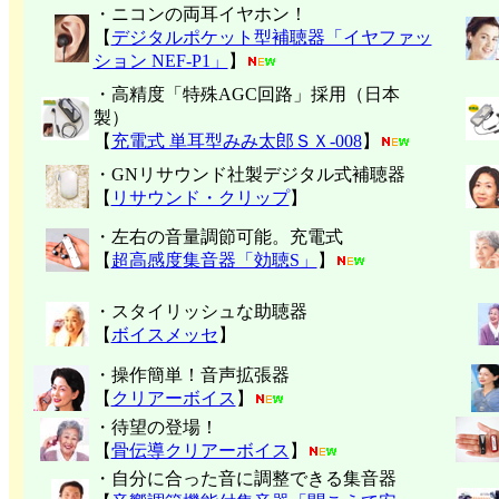
・ニコンの両耳イヤホン！
【
デジタルポケット型補聴器「イヤファッ
ション NEF-P1」
】
・高精度「特殊AGC回路」採用（日本
製）
【
充電式 単耳型みみ太郎ＳＸ-008
】
・GNリサウンド社製デジタル式補聴器
【
リサウンド・クリップ
】
・左右の音量調節可能。充電式
【
超高感度集音器「効聴S」
】
・スタイリッシュな助聴器
【
ボイスメッセ
】
・操作簡単！音声拡張器
【
クリアーボイス
】
・待望の登場！
【
骨伝導クリアーボイス
】
・自分に合った音に調整できる集音器