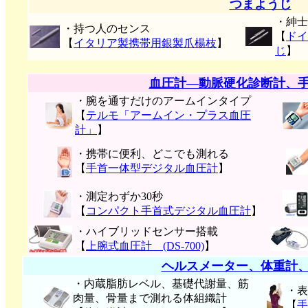
つまようじ
・紳士
・持つ人のセンス
【
ドイ
【
イタリア製携帯用銀製爪楊枝
】
じ
】
血圧計―動脈硬化診断計、
・腕を通すだけのアームインタイプ
【
テルモ「アームイン・プラス血圧
計」
】
・携帯に便利、どこでも測れる
【
手首一体型デジタル血圧計
】
・測定わずか30秒
【
コンパクト手首式デジタル血圧計
】
・ハイブリッドセンサー搭載
【
上腕式血圧計 (DS-700)
】
ヘルスメーター、体重計
・内蔵脂肪レベル、基礎代謝量、筋
・表
肉量、骨量まで測れる体組織計
【
手