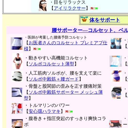
・目をリラックス
【
アイリラクサー
】
体をサポート
腰サポーター―コルセット、ベ
・医師が考案した腰痛予防コルセット
・
【
お医者さんのコルセット プレミアプ仕
【
様
】
・動きやすい高機能コルセット
・
【
ソルボコルセット薄型
】
【
・人工筋肉ソルボが、腰を支えて楽に
・
【
ソルボ中殿筋＋腰ガード
】
【
・骨盤と股関節の歪みを正す腰痛対策
・
【
ソルボ中殿筋サポーター メッシュ薄
【
型
】
・トルマリンのパワー
【
安心環ハラマキ
】
・腹巻き＋指圧突起のすっきり爽快コラ
・
ボ
ー