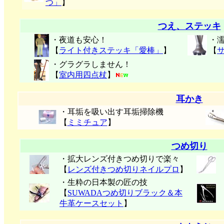
つ」
】
つえ、ステッキ
・夜道も安心！
・
【
ライト付きステッキ「愛棒」
】
【
・グラグラしません！
【
室内用四点杖
】
耳かき
・耳垢を吸い出す耳垢掃除機
【
ミミチュア
】
つめ切り
・拡大レンズ付きつめ切りで楽々
【
レンズ付きつめ切りネイルプロ
】
・生粋の日本製の匠の技
【
SUWADAつめ切りブラック＆本
牛革ケースセット
】