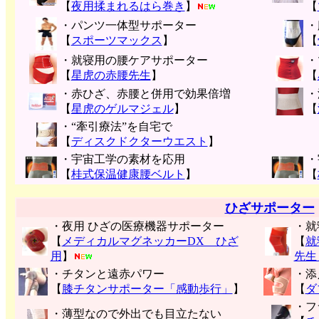
【
夜用揉まれるはら巻き
】
【
・パンツ一体型サポーター
・
【
スポーツマックス
】
【
・就寝用の腰ケアサポーター
・
【
星虎の赤腰先生
】
【
・赤ひざ、赤腰と併用で効果倍増
・
【
星虎のゲルマジェル
】
【
・“牽引療法”を自宅で
【
ディスクドクターウエスト
】
・宇宙工学の素材を応用
・
【
桂式保温健康腰ベルト
】
【
ひざサポーター
・夜用 ひざの医療機器サポーター
・就
【
メディカルマグネッカーDX ひざ
【
就
用
】
先生
・チタンと遠赤パワー
・添
【
膝チタンサポーター「感動歩行」
】
【
ダ
・フ
・薄型なので外出でも目立たない