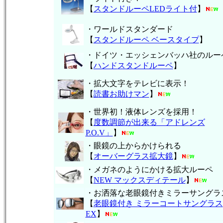
【
スタンドルーペLEDライト付
】
・ワールドスタンダード
【
スタンドルーペ ベースタイプ
】
・ドイツ・エッシェンバッハ社のルー
【
ハンド
スタンドルーペ
】
・拡大文字をテレビに表示！
【
読書お助けマン
】
・世界初！液体レンズを採用！
【
度数調節が出来る「アドレンズ
P.O.V」
】
・眼鏡の上からかけられる
【
オーバーグラス拡大鏡
】
・メガネのようにかける拡大ルーペ
【
NEW マックスディテール
】
・お洒落な老眼鏡付きミラーサングラ
【
老眼鏡付き ミラーコートサングラス
EX
】