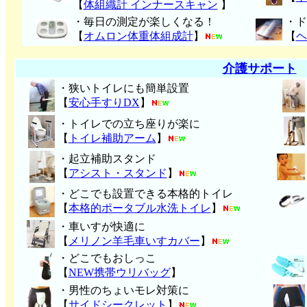
【
体組織計 インナースキャン
】
・毎日の測定が楽しくなる！
・ド
【
オムロン体重体組成計
】
【
ヘ
介護サポート
・狭いトイレにも簡単設置
【
安心手すりDX
】
・トイレでの立ち座りが楽に
【
トイレ補助アーム
】
・起立補助スタンド
【
アシスト・スタンド
】
・どこでも設置できる本格的トイレ
【
本格的ポータブル水洗トイレ
】
・車いすが快適に
【
メリノン羊毛車いすカバー
】
・どこでもおしっこ
【
NEW携帯ウリバッグ
】
・男性のちょいモレ対策に
【
サイドシークレット
】