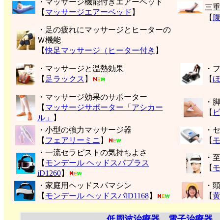
・マッサージ機能付きエアーベッド
三
【
マッサージエアーベッド
】
【
・足の疲れにマッサージとヒーターの
Ｗ機能
【
快足マッサージ（ヒーター付き
】
・マッサージと温熱効果
・
【
足ラックス
】
【
・マッサージ効果のサポーター
・
【
マッサージサポーター「アシカー
【
ル」
】
・小型の強力マッサージ器
・
【
フェアリーミニ
】
【
モ
・一流セラピストの気持ちよさ
・
【
モンデール ヘッドスパプラス
【
モ
iD1260
】
・家庭用ヘッドスパマシン
・
【
モンデール ヘッドスパiD1168
】
【
低周波治療器、電子治療器