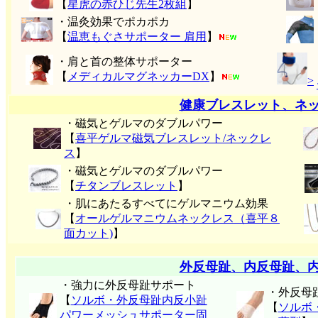
【
星虎の赤ひじ先生2枚組
】
・温灸効果でポカポカ
【
温恵もぐさサポーター 肩用
】
・肩と首の整体サポーター
【
メディカルマグネッカーDX
】
>
健康ブレスレット、ネ
・磁気とゲルマのダブルパワー
【
喜平ゲルマ磁気ブレスレット/ネックレ
ス
】
・磁気とゲルマのダブルパワー
【
チタンブレスレット
】
・肌にあたるすべてにゲルマニウム効果
【
オールゲルマニウムネックレス（喜平８
面カット)
】
外反母趾、内反母趾、
・強力に外反母趾サポート
・外反母
【
ソルボ・外反母趾内反小趾
【
ソルボ
パワーメッシュサポーター固