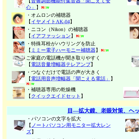
【
音響調節機能付集音器「聞こえて安
心」
】
・オムロンの補聴器
【
イヤメイトAK-04
】
・ニコン（Nikon）の補聴器
【
イアファッション
】
・特殊耳栓がハウリングを防止
【
ミミー電子
ハーモニー補聴器
】
ご家庭の電話機が聞き取りやすく
【
電話音量増幅器テレアンプ
】
・つなぐだけで電話の声が大きく
【
電話用音声増幅器「聞こえる電話」
】
・補聴器専用の乾燥機
【
クイックエイドセット
】
目―拡大鏡、老眼対策、ヘ
・パソコンの文字を拡大
【
ノートパソコン用モニター拡大レン
ズ
】