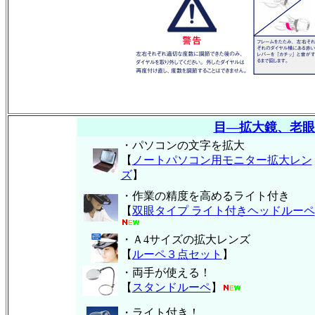
目―拡大鏡、老眼
・パソコンの文字を拡大
【
ノートパソコン用モニター拡大レン
ズ
】
・作業の精度を高めるライト付き
【
双眼タイプ ライト付きヘッドルーペ
・Ａ4サイズの拡大レンズ
【
ルーペ３点セット
】
・両手が使える！
【
スタンドルーペ
】
・ライト付き！