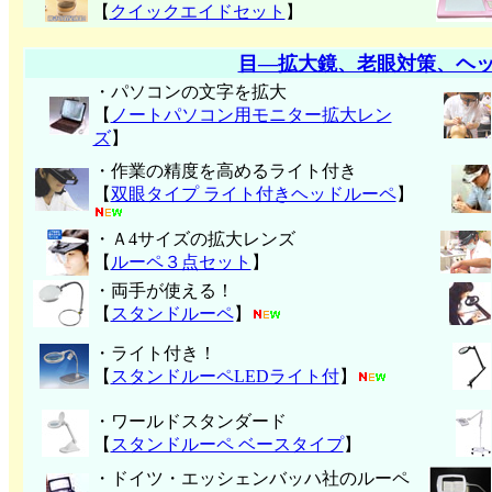
【
クイックエイドセット
】
目―拡大鏡、老眼対策、ヘ
・パソコンの文字を拡大
【
ノートパソコン用モニター拡大レン
ズ
】
・作業の精度を高めるライト付き
【
双眼タイプ ライト付きヘッドルーペ
】
・Ａ4サイズの拡大レンズ
【
ルーペ３点セット
】
・両手が使える！
【
スタンドルーペ
】
・ライト付き！
【
スタンドルーペLEDライト付
】
・ワールドスタンダード
【
スタンドルーペ ベースタイプ
】
・ドイツ・エッシェンバッハ社のルーペ