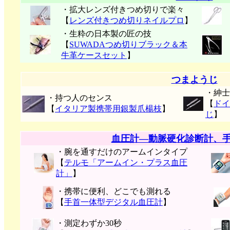
・拡大レンズ付きつめ切りで楽々
【
レンズ付きつめ切りネイルプロ
】
・生粋の日本製の匠の技
【
SUWADAつめ切りブラック＆本
牛革ケースセット
】
つまようじ
・紳士
・持つ人のセンス
【
ドイ
【
イタリア製携帯用銀製爪楊枝
】
じ
】
血圧計―動脈硬化診断計、
・腕を通すだけのアームインタイプ
【
テルモ「アームイン・プラス血圧
計」
】
・携帯に便利、どこでも測れる
【
手首一体型デジタル血圧計
】
・測定わずか30秒