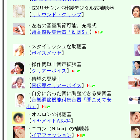
・GNリサウンド社製デジタル式補聴器
【
リサウンド・クリップ
】
・左右の音量調節可能。充電式
【
超高感度集音器「効聴S」
】
・スタイリッシュな助聴器
【
ボイスメッセ
】
・操作簡単！音声拡張器
【
クリアーボイス
】
・待望の登場！
【
骨伝導クリアーボイス
】
・自分に合った音に調整できる集音器
【
音響調節機能付集音器「聞こえて安
心」
】
・オムロンの補聴器
【
イヤメイトAK-04
】
・ニコン（Nikon）の補聴器
【
イアファッション
】