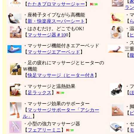
【
【
たたきプロマッサージャー
】
ラ
・座椅子タイプながら高機能
・
【
新・快楽座スーパーシート
】
【
・はさむだけ。どこでもOK!
・
【
マッサージ器＃10
0】
【
・
・マッサージ機能付きエアーベッド
三
【
マッサージエアーベッド
】
【
・足の疲れにマッサージとヒーターの
Ｗ機能
【
快足マッサージ（ヒーター付き
】
・マッサージと温熱効果
・
【
足ラックス
】
【
・マッサージ効果のサポーター
・
【
マッサージサポーター「アシカー
【
ル」
】
・小型の強力マッサージ器
・
【
フェアリーミニ
】
【
モ