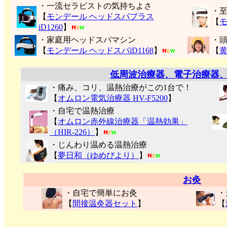
・一流セラピストの気持ちよさ
・
【
モンデール ヘッドスパプラス
【
モ
iD1260
】
・家庭用ヘッドスパマシン
・
【
モンデール ヘッドスパiD1168
】
【
低周波治療器、電子治療器
・痛み、コリ、温熱治療がこの1台で！
【
オムロン電気治療器 HV-F5200
】
・自宅で温熱治療
【
オムロン赤外線治療器「温熱効果」
（HIR-226）
】
・じんわり温める温熱治療
【
夢日和（ゆめびより）
】
お灸
・自宅で簡単にお灸
・
【
間接温灸器セット
】
【