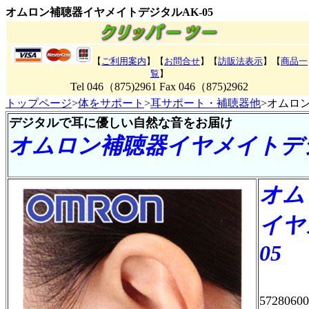
オムロン補聴器イヤメイトデジタルAK-05
【
ご利用案内
】【
お問合せ
】【
訪販法表示
】【
商品一
覧
】
Tel 046（875)2961 Fax 046（875)2962
トップページ
>
体をサポート
>
耳サポート・補聴器他
>オムロ
デジタルで耳に優しい自然な音をお届け
オムロン補聴器イヤメイトデジ
オム
イヤ
05
57280600