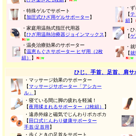
・ず
・特殊ゲルでサポート
【
テ
【
加圧式ひざ用ゲルサポーター
】
組
】
・家庭用温熱式指圧代用器
・ひ
【
ひざ用温熱治療器ジョインマックス
】
【
ゲ
・温灸治療効果のサポーター
・就
【
温恵もぐさサポーター ヒザ用（2枚
【
就
組）
】
ひじ、手首、足首、肩サ
・マッサージ効果のサポーター
【
マッサージサポーター「アシカー
ル」
】
・寝ている間に脚の疲れを軽減！
【
夜用揉まれるサポーター（2枚組）
】
・遠赤外線と磁気でじんわりポカポカ
【
田口式じんわり健康サポーター
手首/足首用
】
・歩くときの足首をサポート