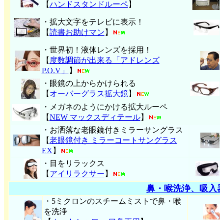
【
ハンド
スタンドルーペ
】
・拡大文字をテレビに表示！
【
読書お助けマン
】
・世界初！液体レンズを採用！
【
度数調節が出来る「アドレンズ
P.O.V」
】
・眼鏡の上からかけられる
【
オーバーグラス拡大鏡
】
・メガネのようにかける拡大ルーペ
【
NEW マックスディテール
】
・お洒落な老眼鏡付きミラーサングラス
【
老眼鏡付き ミラーコートサングラス
EX
】
・目をリラックス
【
アイリラクサー
】
鼻・喉洗浄、吸入
・5ミクロンのスチームミストで鼻・喉
を洗浄