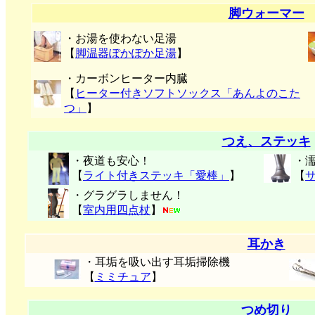
脚ウォーマー
・お湯を使わない足湯
【
脚温器ぽかぽか足湯
】
・カーボンヒーター内臓
【
ヒーター付きソフトソックス「あんよのこた
つ」
】
つえ、ステッキ
・夜道も安心！
・
【
ライト付きステッキ「愛棒」
】
【
・グラグラしません！
【
室内用四点杖
】
耳かき
・耳垢を吸い出す耳垢掃除機
【
ミミチュア
】
つめ切り