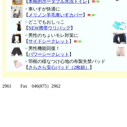
【
本格的ポータブル水洗トイレ
】
・車いすが快適に
【
メリノン羊毛車いすカバー
】
・どこでもおしっこ
【
NEW携帯ウリバッグ
】
・男性のちょいモレ対策に
【
サイドシークレット
】
・男性機能回復！
【
パワーシークレット
】
・
羽根の様なつけ心地の布製失禁パッ
ド
【
さらさら安心パッド（2枚組）
】
クリッパーツー T
2961 Fax 046(875）2962