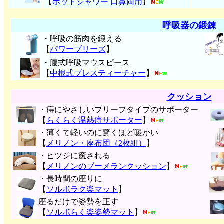
【
ホットシャワー 口鼻両用
】
呼吸器の鍛錬
・呼吸の筋肉を鍛える
【
パワーブリーズ
】
・腹式呼吸マウスピース
【
中根式ブレスティーチャー
】
クッション
・痔にやさしいブリーフタイプのサポーター
【
らくらく温熱痔サポーター
】
・薄くて軽いのに驚くほど暖かい
【
メリノン・座布団（2枚組）
】
・ヒツジに癒される
【
メリノンのブーメランクッション
】
・長時間の座りに
【
ソルボラク楽マット
】
座るだけで姿勢を正す
【
ソルボらく楽姿勢マット
】