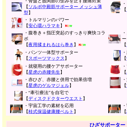
・骨盤と股関節の歪みを正す腰痛対策
・
【
ソルボ中殿筋サポーター メッシュ薄
【
型
】
・トルマリンのパワー
【
安心環ハラマキ
】
・腹巻き＋指圧突起のすっきり爽快コラ
・
ボ
ー
【
夜用揉まれるはら巻き
】
【
・パンツ一体型サポーター
・
【
スポーツマックス
】
【
・就寝用の腰ケアサポーター
・
【
星虎の赤腰先生
】
【
・赤ひざ、赤腰と併用で効果倍増
・
【
星虎のゲルマジェル
】
【
・“牽引療法”を自宅で
【
ディスクドクターウエスト
】
・宇宙工学の素材を応用
・
【
桂式保温健康腰ベルト
】
【
ひざサポーター