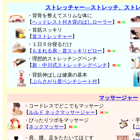
ストレッチャー―ストレッチ、スト
・背骨を整えてスリムな体に
【
ヘッドレスト付き背のばしローラー
】
・首筋スッキリ
【
首ストレッチャー
】
・１日５分寝るだけ
【
もまれる肩・首スッキリピロー
】
・理想的ストレッチングベンチ
【
新・中川式ストレッチングベンチ
】
・背筋伸ばしは健康の基本
【
ぶらさがり君ベンチシート付
】
マッサージャー
・コードレスでどこでもマッサージ
【
ルルド ネックマッサージャー
】
・ぴったりツボをマッサージ
・
【
ネックマッサー
】
【
・
・肩、腰、足をたたいてほぐす