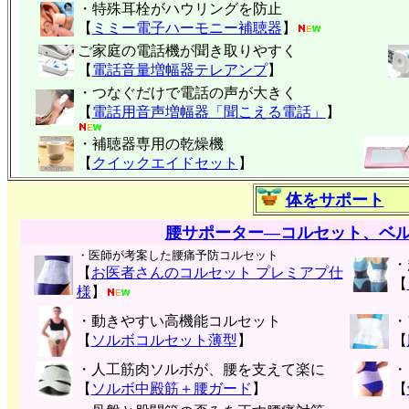
・特殊耳栓がハウリングを防止
【
ミミー電子
ハーモニー補聴器
】
ご家庭の電話機が聞き取りやすく
【
電話音量増幅器テレアンプ
】
・つなぐだけで電話の声が大きく
【
電話用音声増幅器「聞こえる電話」
】
・補聴器専用の乾燥機
【
クイックエイドセット
】
体をサポート
腰サポーター―コルセット、ベ
・医師が考案した腰痛予防コルセット
・
【
お医者さんのコルセット プレミアプ仕
【
様
】
・動きやすい高機能コルセット
・
【
ソルボコルセット薄型
】
【
・人工筋肉ソルボが、腰を支えて楽に
・
【
ソルボ中殿筋＋腰ガード
】
【