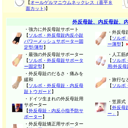
【
オールゲルマニウムネックレス（喜平８
面カット)
】
外反母趾、内反母趾、
・強力に外反母趾サポート
・外反母
【
ソルボ・外反母趾内反小趾
【
ソルボ
パワーメッシュサポーター固
ー薄型
】
定型/薄型
】
・最強の外反母趾サポーター
・人工筋
【
ソルボ・外反母趾サポータ
【
ソルボ
ー固定型
】
用/外反
・外反母趾のだるさ・痛みを
緩和
・旅行な
【
ソルボ・外反母趾・内反母
【
ソルボ
趾トウガード
】
・ドイツ生まれの外反母趾用
・笠原式
サポーター
【
外反母
【
外反母趾・内反小指予防サ
ー」
】
ポーター
】
・外反母趾矯正用サポーター