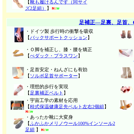
【
靴も履けるんです（同サイ
ズ2足組）
】
足補正―足裏、足首、
・ドイツ製 歩行時の衝撃を吸収
【
バックサポートクッション
】
・Ｏ脚を補正し、膝・腰を矯正
【
ぺダック・プラスワン
】
・足首安定・ねんざにも有効
【
ソルボ足首サポーター
】
・理想的歩行を実現
【
足裏補正ベルト
】
・宇宙工学の素材を応用
【
桂式保温健康足先ベルト左右2個組
】
・あったか靴に大変身
【
ふかふかメリノウール100%インソール2
足組
】