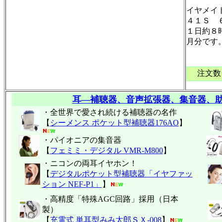
イヤメイ
４１Ｓ 
１日約８
月分です
注文数
耳―補聴器、音声拡張器、集音器、
・全世界で愛され続ける補聴器の名作
【
シーメンス ポケット型補聴器176AO
】
・パイオニアの集音器
【
フェミミ・デジタル VMR-M800
】
・ニコンの両耳イヤホン！
【
デジタルポケット型補聴器「イヤファッ
ション NEF-P1」
】
・高精度「特殊AGC回路」採用（日本
製）
【
充電式 単耳型みみ太郎ＳＸ-008
】