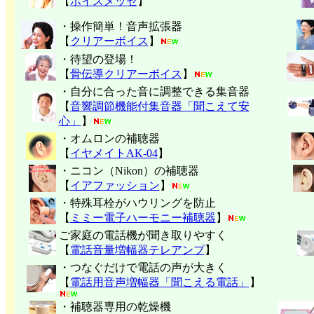
【
ボイスメッセ
】
・操作簡単！音声拡張器
【
クリアーボイス
】
・待望の登場！
【
骨伝導クリアーボイス
】
・自分に合った音に調整できる集音器
【
音響調節機能付集音器「聞こえて安
心」
】
・オムロンの補聴器
【
イヤメイトAK-04
】
・ニコン（Nikon）の補聴器
【
イアファッション
】
・特殊耳栓がハウリングを防止
【
ミミー電子
ハーモニー補聴器
】
ご家庭の電話機が聞き取りやすく
【
電話音量増幅器テレアンプ
】
・つなぐだけで電話の声が大きく
【
電話用音声増幅器「聞こえる電話」
】
・補聴器専用の乾燥機