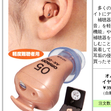
多くの
イトにデ
補聴器
音」を軽
機能」や
補聴器を
しむこと
装着して
耳垢の侵
買ったそ
オ
イヤメイ
￥3
9
（自動計
注文数