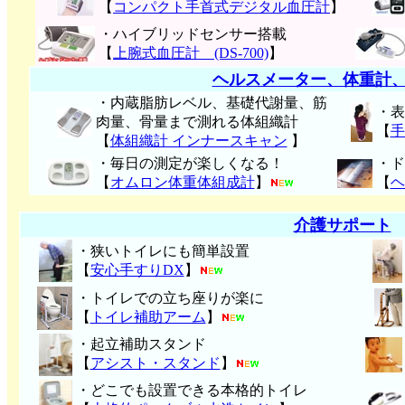
【
コンパクト手首式デジタル血圧計
】
・ハイブリッドセンサー搭載
【
上腕式血圧計 (DS-700)
】
ヘルスメーター、体重計
・内蔵脂肪レベル、基礎代謝量、筋
・表
肉量、骨量まで測れる体組織計
【
手
【
体組織計 インナースキャン
】
・毎日の測定が楽しくなる！
・ド
【
オムロン体重体組成計
】
【
ヘ
介護サポート
・狭いトイレにも簡単設置
【
安心手すりDX
】
・トイレでの立ち座りが楽に
【
トイレ補助アーム
】
・起立補助スタンド
【
アシスト・スタンド
】
・どこでも設置できる本格的トイレ