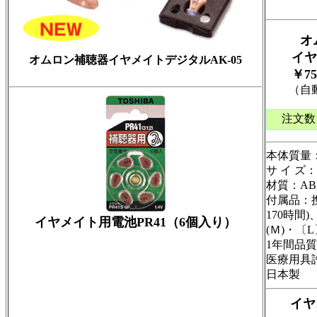
オ
イヤメイ
オムロン補聴器イヤメイトデジタルAK-05
￥75,
（自動計
注文数
本体質量：
サ イ ズ：
材質：AB
付属品：携
170時間
イヤメイト用電池PR41（6個入り）
(Ｍ)・〔
1年間品
医療用具許認
日本製
イヤメ