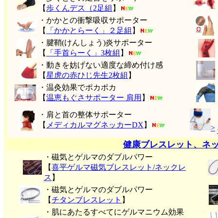
【
歩くんデス（2足組
】
・かかとの衝撃吸収サポーター
【
「かかとらーく」２足組
】
・腱鞘(けんしょう)炎サポーター
【
「手首らーく」3枚組
】
・動きを妨げない適度な締め付け感
【
星虎の赤ひじ先生2枚組
】
・温灸効果でポカポカ
【
温恵もぐさサポーター 肩用
】
・肩と首の整体サポーター
【
メディカルマグネッカーDX
】
>
健康ブレスレット、ネ
・磁気とゲルマのダブルパワー
【
喜平ゲルマ磁気ブレスレット/ネックレ
ス
】
・磁気とゲルマのダブルパワー
【
チタンブレスレット
】
・肌にあたるすべてにゲルマニウム効果