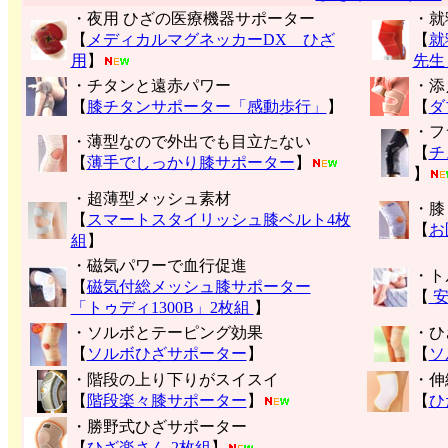
・夜用 ひざの医療機器サポーター
・就
【
メディカルマグネッカーDX ひざ
【
就
用
】
先生
・チタンと遠赤パワー
・添
【
膝チタンサポーター「感動歩行」
】
【
ダ
・フ
・薄型なので外出でも目立たない
【
チ
【
薄手でしっかり膝サポーター
】
】
・超薄型メッシュ素材
・膝
【
スマートスタイリッシュ膝ベルト4枚
【
お
組
】
・磁気パワーで血行促進
・ト
【
磁気付総メッシュ膝サポーター
【
安
「トゥディ1300B」2枚組
】
・ソルボとテーピング効果
・ひ
【
ソルボひざサポーター
】
【
ソ
・階段の上り下りがスイスイ
・伸
【
階段楽々膝サポーター
】
【
ひ
・勝野式ひざサポーター
【
ひざ楽さん 2枚組
】