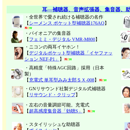
耳―補聴器、音声拡張器、集音器、
・全世界で愛され続ける補聴器の名作
【
シーメンス ポケット型補聴器176AO
】
・パイオニアの集音器
【
フェミミ・デジタル VMR-M800
】
・ニコンの両耳イヤホン！
【
デジタルポケット型補聴器「イヤファッ
ション NEF-P1」
】
・高精度「特殊AGC回路」採用（日本
製）
【
充電式 単耳型みみ太郎ＳＸ-008
】
・GNリサウンド社製デジタル式補聴器
【
リサウンド・クリップ
】
・左右の音量調節可能。充電式
【
超高感度集音器「効聴S」
】
・スタイリッシュな助聴器