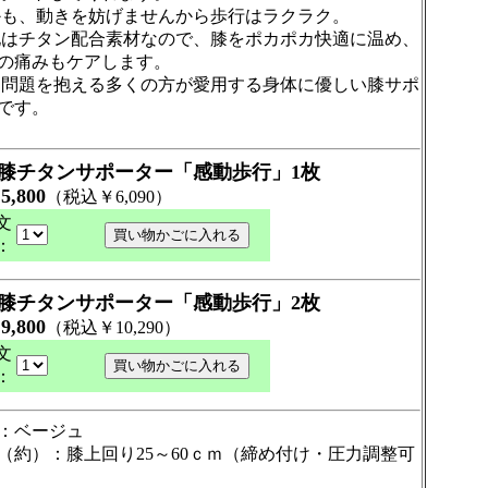
、動きを妨げませんから歩行はラクラク。
チタン配合素材なので、膝をポカポカ快適に温め、
の痛みもケアします。
題を抱える多くの方が愛用する身体に優しい膝サポ
です。
膝チタンサポーター「感動歩行」1枚
5,800
￥
（税込￥6,090）
文
：
膝チタンサポーター「感動歩行」2枚
9,800
￥
（税込￥10,290）
文
：
：ベージュ
（約）：膝上回り25～60ｃｍ（締め付け・圧力調整可