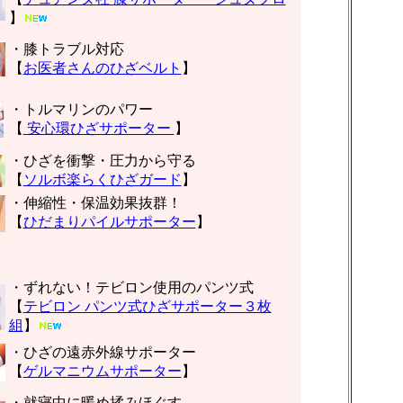
】
・膝トラブル対応
【
お医者さんのひざベルト
】
・トルマリンのパワー
【
安心環ひざサポーター
】
・ひざを衝撃・圧力から守る
【
ソルボ楽らくひざガード
】
・伸縮性・保温効果抜群！
【
ひだまりパイルサポーター
】
・ずれない！テビロン使用のパンツ式
【
テビロン パンツ式ひざサポーター３枚
組
】
・ひざの遠赤外線サポーター
【
ゲルマニウムサポーター
】
・就寝中に暖め揉みほぐす