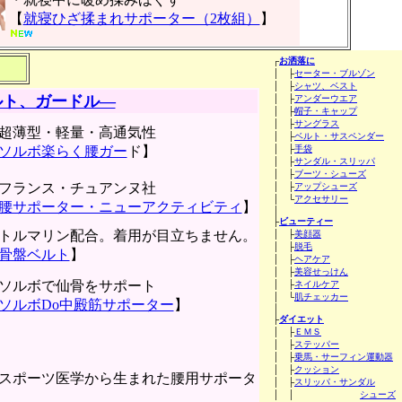
【
就寝ひざ揉まれサポーター（2枚組）
】
┌
お洒落に
│ ├
セーター・ブルゾン
│ ├
シャツ、ベスト
ルト、ガードル―
│ ├
アンダーウエア
│ ├
帽子・キャップ
│ ├
サングラス
超薄型・軽量・高通気性
│ ├
ベルト・サスペンダー
ソルボ楽らく腰ガー
ド】
│ ├
手袋
│ ├
サンダル・スリッパ
│ ├
ブーツ・シューズ
フランス・チュアンヌ社
│ ├
アップシューズ
│ └
アクセサリー
腰サポーター・ニューアクティビティ
】
│
├
ビューティー
トルマリン配合。着用が目立ちません。
│ ├
美顔器
│ ├
脱毛
骨盤ベルト
】
│ ├
ヘアケア
│ ├
美容せっけん
ソルボで仙骨をサポート
│ ├
ネイルケア
│ └
肌チェッカー
ソルボDo中殿筋サポーター
】
│
├
ダイエット
│ ├
ＥＭＳ
│ ├
ステッパー
│ ├
乗馬・サーフィン運動器
│ ├
クッション
スポーツ医学から生まれた腰用サポータ
│ ├
スリッパ・サンダル
│ │
シューズ