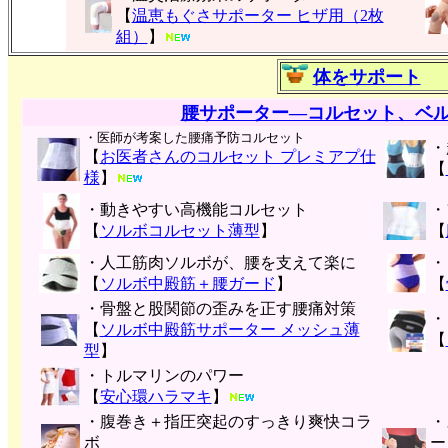
【
温恵もぐさサポーター ヒザ用（2枚
組）
】
体をサポート
腰サポーター―コルセット、ベ
・医師が考案した腰痛予防コルセット
・
【
お医者さんのコルセット プレミアプ仕
【
様
】
・動きやすい高機能コルセット
・
【
ソルボコルセット薄型
】
【
・人工筋肉ソルボが、腰を支えて楽に
・
【
ソルボ中殿筋＋腰ガード
】
【
・骨盤と股関節の歪みを正す腰痛対策
・
【
ソルボ中殿筋サポーター メッシュ薄
【
型
】
・トルマリンのパワー
【
安心環ハラマキ
】
・腹巻き＋指圧突起のすっきり爽快コラ
・
ボ
ー