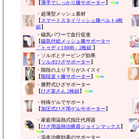
【
薄手でしっかり膝サポーター
】
・超薄型メッシュ素材
【
スマートスタイリッシュ膝ベルト4枚
組
】
・磁気パワーで血行促進
【
磁気付総メッシュ膝サポーター
「トゥディ1300B」2枚組
】
・ソルボとテーピング効果
【
ソルボひざサポーター
】
・階段の上り下りがスイスイ
【
階段楽々膝サポーター
】
・勝野式ひざサポーター
【
ひざ楽さん 2枚組
】
・特殊ゲルでサポート
【
加圧式ひざ用ゲルサポーター
】
・家庭用温熱式指圧代用器
【
ひざ用温熱治療器ジョインマックス
】
・温灸治療効果のサポーター