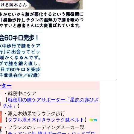
ーター
・就寝中にケア
【
就寝用の膝ケアサポーター「星虎の赤ひざ
先生」
】
・添え木効果でラウラク歩行
【
ダブル添え木付きラクラク膝ベルト
】
・フランスのリーディングメーカー製
【
チュアンヌ社 膝サポーター・ジュヌプロ