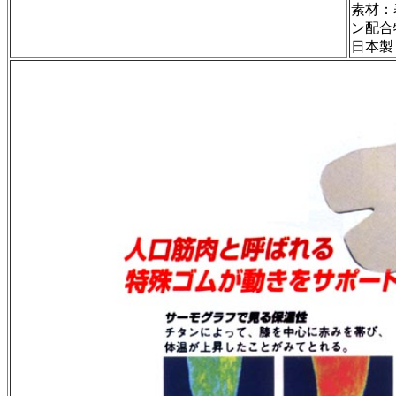
素材：
ン配合
日本製