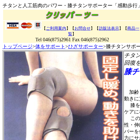
チタンと人工筋肉のパワー・膝チタンサポーター「感動歩行
【
ご利用案内
】【
お問合せ
】【
訪販法表示
】
【
商品一
覧
】
Tel 046(875)2961 Fax 046(875)2962
トップページ
>
体をサポート
>
ひざサポーター
>膝チタンサポ
チタ
回復
膝チ
加齢と
動きに
膝を支
ケアに
この膝
性・伸
バーを
力にサ