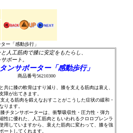
」
ーター「感動歩行」
ンと人工筋肉で膝に安定をもたらし、
をサポート。
タンサポーター「感動歩行」
商品番号56210300
共に膝の軟骨はすり減り、膝を支える筋肉は衰え、
支障が出てきます。
える筋肉を鍛えなおすことがこうした症状の緩和・
なります。
チタンサポーターは、衝撃吸収性・圧力性・弾力
縮性に優れた、人工筋肉ともいわれるクロロプレンラ
使用していますから、衰えた筋肉に変わって、膝を強
ポートしてくれます。