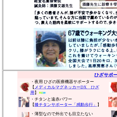
ひざサポ
・夜用 ひざの医療機器サポーター
【
メディカルマグネッカーDX ひざ
用
】
・チタンと遠赤パワー
【
膝チタンサポーター「感動歩行」
】
・薄型なので外出でも目立たない