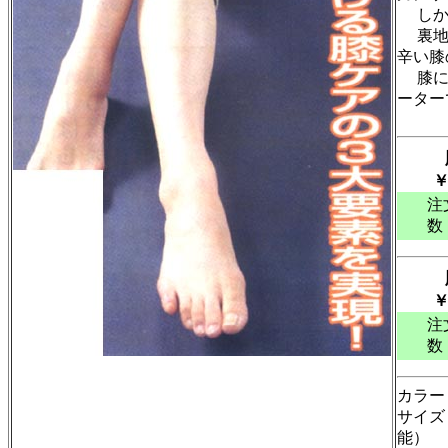
しかも
裏地は
辛い膝
膝に問
ーター
注
数
注
数
カラー
サイズ
能）