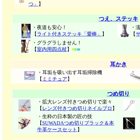
つ」
】
つえ、ステッキ
・夜道も安心！
・
【
ライト付きステッキ「愛棒」
】
【
・グラグラしません！
【
室内用四点杖
】
耳かき
・耳垢を吸い出す耳垢掃除機
【
ミミチュア
】
つめ切り
・拡大レンズ付きつめ切りで楽々
【
レンズ付きつめ切りネイルプロ
】
・生粋の日本製の匠の技
【
SUWADAつめ切りブラック＆本
牛革ケースセット
】