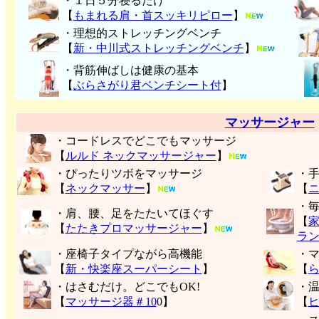
・１日５分寝るだけ
【
もまれる肩・首スッキリピロー
】
・理想的ストレッチングベンチ
【
新・中川式ストレッチングベンチ
】
・背筋伸ばしは健康の基本
【
ぶらさがり君ベンチシート付
】
マッサージャー
・コードレスでどこでもマッサージ
【
ルルド ネックマッサージャー
】
・ぴったりツボをマッサージ
・
【
ネックマッサー
】
【
・
・肩、腰、足をたたいてほぐす
【
【
たたきプロマッサージャー
】
ラ
・座椅子タイプながら高機能
・
【
新・快楽座スーパーシート
】
【
・はさむだけ。どこでもOK!
・
【
マッサージ器＃10
0】
【