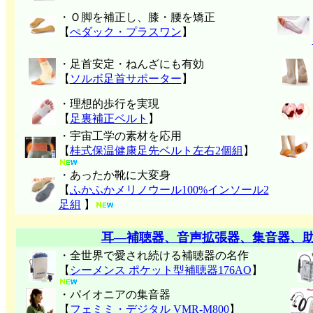
・Ｏ脚を補正し、膝・腰を矯正
【
ぺダック・プラスワン
】
・足首安定・ねんざにも有効
【
ソルボ足首サポーター
】
・理想的歩行を実現
【
足裏補正ベルト
】
・宇宙工学の素材を応用
【
桂式保温健康足先ベルト左右2個組
】
・あったか靴に大変身
【
ふかふかメリノウール100%インソール2
足組
】
耳―補聴器、音声拡張器、集音器、
・全世界で愛され続ける補聴器の名作
【
シーメンス ポケット型補聴器176AO
】
・パイオニアの集音器
【
フェミミ・デジタル VMR-M800
】