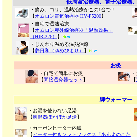
低周波治療器、電子治療器
・痛み、コリ、温熱治療がこの1台で！
【
オムロン電気治療器 HV-F5200
】
・自宅で温熱治療
【
オムロン赤外線治療器「温熱効果」
（HIR-226）
】
・じんわり温める温熱治療
【
夢日和（ゆめびより）
】
お灸
・自宅で簡単にお灸
・
【
間接温灸器セット
】
【
脚ウォーマー
・お湯を使わない足湯
【
脚温器ぽかぽか足湯
】
・カーボンヒーター内臓
【
ヒーター付きソフトソックス「あんよのこた