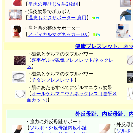
【
星虎の赤ひじ先生2枚組
】
・温灸効果でポカポカ
【
温恵もぐさサポーター 肩用
】
・肩と首の整体サポーター
【
メディカルマグネッカーDX
】
>
健康ブレスレット、ネ
・磁気とゲルマのダブルパワー
【
喜平ゲルマ磁気ブレスレット/ネックレ
ス
】
・磁気とゲルマのダブルパワー
【
チタンブレスレット
】
・肌にあたるすべてにゲルマニウム効果
【
オールゲルマニウムネックレス（喜平８
面カット)
】
外反母趾、内反母趾、
・強力に外反母趾サポート
・外反母
【
ソルボ・外反母趾内反小趾
【
ソルボ