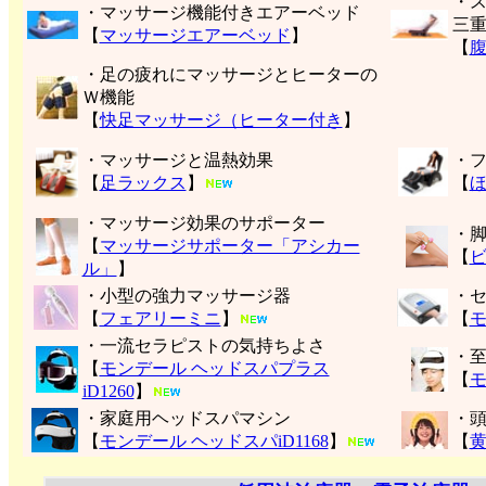
・
・マッサージ機能付きエアーベッド
三
【
マッサージエアーベッド
】
【
・足の疲れにマッサージとヒーターの
Ｗ機能
【
快足マッサージ（ヒーター付き
】
・マッサージと温熱効果
・
【
足ラックス
】
【
・マッサージ効果のサポーター
・
【
マッサージサポーター「アシカー
【
ル」
】
・小型の強力マッサージ器
・
【
フェアリーミニ
】
【
モ
・一流セラピストの気持ちよさ
・
【
モンデール ヘッドスパプラス
【
モ
iD1260
】
・家庭用ヘッドスパマシン
・
【
モンデール ヘッドスパiD1168
】
【