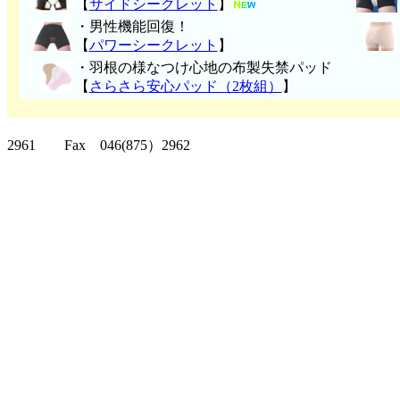
【
サイドシークレット
】
・男性機能回復！
【
パワーシークレット
】
・
羽根の様なつけ心地の布製失禁パッ
ド
【
さらさら安心パッド（2枚組）
】
クリッパーツー T
2961 Fax 046(875）2962