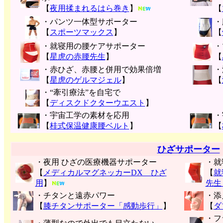
【
夜用揉まれるはら巻き
】
【
・パンツ一体型サポーター
・
【
スポーツマックス
】
【
・就寝用の腰ケアサポーター
・
【
星虎の赤腰先生
】
【
・赤ひざ、赤腰と併用で効果倍増
・
【
星虎のゲルマジェル
】
【
・“牽引療法”を自宅で
【
ディスクドクターウエスト
】
・宇宙工学の素材を応用
・
【
桂式保温健康腰ベルト
】
【
ひざサポーター
・夜用 ひざの医療機器サポーター
・就
【
メディカルマグネッカーDX ひざ
【
就
用
】
先生
・チタンと遠赤パワー
・添
【
膝チタンサポーター「感動歩行」
】
【
ダ
・フ