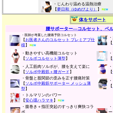
・じんわり温める温熱治療
【
夢日和（ゆめびより）
】
体をサポート
腰サポーター―コルセット、ベ
・医師が考案した腰痛予防コルセット
・
【
お医者さんのコルセット プレミアプ仕
【
様
】
・動きやすい高機能コルセット
・
【
ソルボコルセット薄型
】
【
・人工筋肉ソルボが、腰を支えて楽に
・
【
ソルボ中殿筋＋腰ガード
】
【
・骨盤と股関節の歪みを正す腰痛対策
・
【
ソルボ中殿筋サポーター メッシュ薄
【
型
】
・トルマリンのパワー
【
安心環ハラマキ
】
・腹巻き＋指圧突起のすっきり爽快コラ
・
ボ
ー