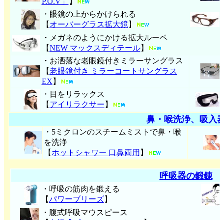
P.O.V」
】
・眼鏡の上からかけられる
【
オーバーグラス拡大鏡
】
・メガネのようにかける拡大ルーペ
【
NEW マックスディテール
】
・お洒落な老眼鏡付きミラーサングラス
【
老眼鏡付き ミラーコートサングラス
EX
】
・目をリラックス
【
アイリラクサー
】
鼻・喉洗浄、吸入
・5ミクロンのスチームミストで鼻・喉
を洗浄
【
ホットシャワー 口鼻両用
】
呼吸器の鍛錬
・呼吸の筋肉を鍛える
【
パワーブリーズ
】
・腹式呼吸マウスピース