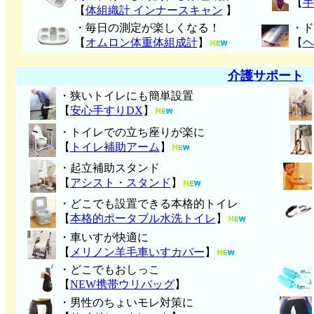
【
手
【
体組織計 インナースキャン
】
・毎日の測定が楽しくなる！
・ド
【
オムロン体重体組成計
】
【
ヘ
介護サポート
・狭いトイレにも簡単設置
【
安心手すりDX
】
・トイレでの立ち座りが楽に
【
トイレ補助アーム
】
・起立補助スタンド
【
アシスト・スタンド
】
・どこでも設置できる本格的トイレ
【
本格的ポータブル水洗トイレ
】
・車いすが快適に
【
メリノン羊毛車いすカバー
】
・どこでもおしっこ
【
NEW携帯ウリバッグ
】
・男性のちょいモレ対策に