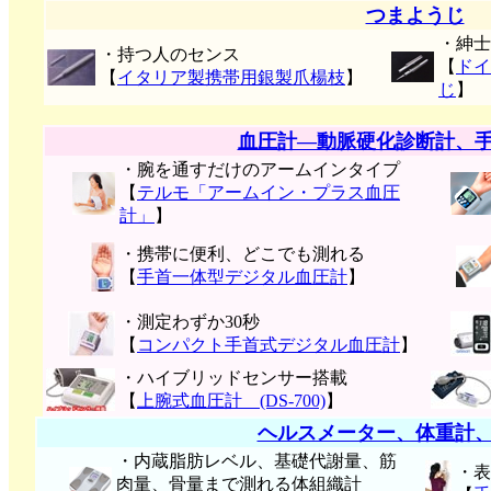
つまようじ
・紳士
・持つ人のセンス
【
ドイ
【
イタリア製携帯用銀製爪楊枝
】
じ
】
血圧計―動脈硬化診断計、
・腕を通すだけのアームインタイプ
【
テルモ「アームイン・プラス血圧
計」
】
・携帯に便利、どこでも測れる
【
手首一体型デジタル血圧計
】
・測定わずか30秒
【
コンパクト手首式デジタル血圧計
】
・ハイブリッドセンサー搭載
【
上腕式血圧計 (DS-700)
】
ヘルスメーター、体重計
・内蔵脂肪レベル、基礎代謝量、筋
・表
肉量、骨量まで測れる体組織計