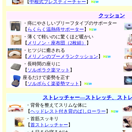
【
中根式ブレスティーチャー
】
クッション
・痔にやさしいブリーフタイプのサポーター
【
らくらく温熱痔サポーター
】
・薄くて軽いのに驚くほど暖かい
【
メリノン・座布団（2枚組）
】
・ヒツジに癒される
【
メリノンのブーメランクッション
】
・長時間の座りに
【
ソルボラク楽マット
】
座るだけで姿勢を正す
【
ソルボらく楽姿勢マット
】
ストレッチャー―ストレッチ、スト
・背骨を整えてスリムな体に
【
ヘッドレスト付き背のばしローラー
】
・首筋スッキリ
【
首ストレッチャー
】