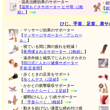
・温灸治療効果のサポーター
・就
【
温恵もぐさサポーター ヒザ用（2枚
【
就
組）
】
ひじ、手首、足首、肩サ
・マッサージ効果のサポーター
【
マッサージサポーター「アシカー
ル」
】
・寝ている間に脚の疲れを軽減！
【
夜用揉まれるサポーター（2枚組）
】
・遠赤外線と磁気でじんわりポカポカ
【
田口式じんわり健康サポーター
手首/足首用
】
・歩くときの足首をサポート
【
歩くんデス（2足組
】
・かかとの衝撃吸収サポーター
【
「かかとらーく」２足組
】
・腱鞘(けんしょう)炎サポーター
【
「手首らーく」3枚組
】
・動きを妨げない適度な締め付け感