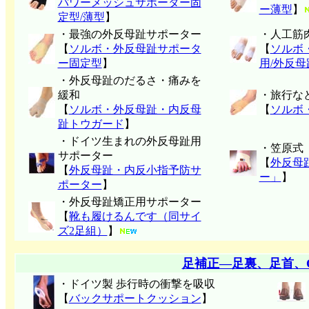
パワーメッシュサポーター固
ー薄型
】
定型/薄型
】
・最強の外反母趾サポーター
・人工筋
【
ソルボ・外反母趾サポータ
【
ソルボ
ー固定型
】
用/外反
・外反母趾のだるさ・痛みを
緩和
・旅行な
【
ソルボ・外反母趾・内反母
【
ソルボ
趾トウガード
】
・ドイツ生まれの外反母趾用
・笠原式
サポーター
【
外反母
【
外反母趾・内反小指予防サ
ー」
】
ポーター
】
・外反母趾矯正用サポーター
【
靴も履けるんです（同サイ
ズ2足組）
】
足補正―足裏、足首、
・ドイツ製 歩行時の衝撃を吸収
【
バックサポートクッション
】