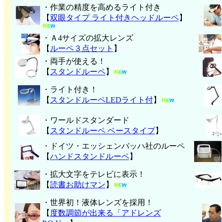
・作業の精度を高めるライト付き
【
双眼タイプ ライト付きヘッドルーペ
】
・Ａ4サイズの拡大レンズ
【
ルーペ３点セット
】
・両手が使える！
【
スタンドルーペ
】
・ライト付き！
【
スタンドルーペLEDライト付
】
・ワールドスタンダード
【
スタンドルーペ ベースタイプ
】
・ドイツ・エッシェンバッハ社のルーペ
【
ハンド
スタンドルーペ
】
・拡大文字をテレビに表示！
【
読書お助けマン
】
・世界初！液体レンズを採用！
【
度数調節が出来る「アドレンズ