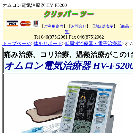
オムロン電気治療器 HV-F5200
【
ご利用案内
】【
お問合せ
】【
訪販法表示
】
【
商品一
覧
】
Tel 046(875)2961 Fax 046(875)2962
トップページ
>
体をサポート
>
低周波治療器・電子治療器
>オム
痛み治療、コリ治療、温熱治療がこの1
オムロン電気治療器 HV-F520