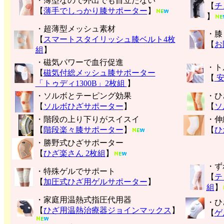
・薄型なので外出でも目立たない
【
チ
【
薄手でしっかり膝サポーター
】
】
・超薄型メッシュ素材
・膝
【
スマートスタイリッシュ膝ベルト4枚
【
お
組
】
・磁気パワーで血行促進
・ト
【
磁気付総メッシュ膝サポーター
【
安
「トゥディ1300B」2枚組
】
・ソルボとテーピング効果
・ひ
【
ソルボひざサポーター
】
【
ソ
・階段の上り下りがスイスイ
・伸
【
階段楽々膝サポーター
】
【
ひ
・勝野式ひざサポーター
【
ひざ楽さん 2枚組
】
・ず
・特殊ゲルでサポート
【
テ
【
加圧式ひざ用ゲルサポーター
】
組
】
・家庭用温熱式指圧代用器
・ひ
【
ひざ用温熱治療器ジョインマックス
】
【
ゲ