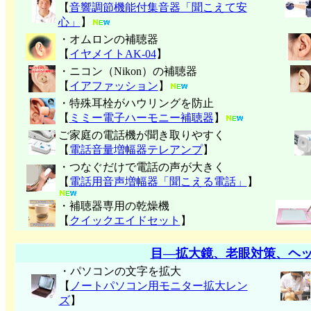
【
音響調節機能付集音器「聞こえて安
心」
】
・オムロンの補聴器
【
イヤメイトAK-04
】
・ニコン（Nikon）の補聴器
【
イアファッション
】
・特殊耳栓がハウリングを防止
【
ミミー電子
ハーモニー補聴器
】
ご家庭の電話機が聞き取りやすく
【
電話音量増幅器テレアンプ
】
・つなぐだけで電話の声が大きく
【
電話用音声増幅器「聞こえる電話」
】
・補聴器専用の乾燥機
【
クイックエイドセット
】
目―拡大鏡、老眼対策、ヘ
・パソコンの文字を拡大
【
ノートパソコン用モニター拡大レン
ズ
】