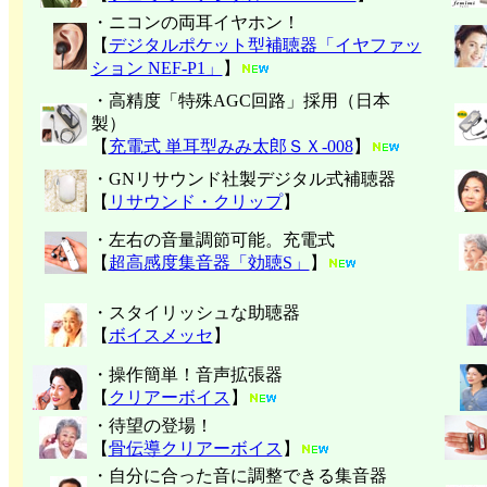
・ニコンの両耳イヤホン！
【
デジタルポケット型補聴器「イヤファッ
ション NEF-P1」
】
・高精度「特殊AGC回路」採用（日本
製）
【
充電式 単耳型みみ太郎ＳＸ-008
】
・GNリサウンド社製デジタル式補聴器
【
リサウンド・クリップ
】
・左右の音量調節可能。充電式
【
超高感度集音器「効聴S」
】
・スタイリッシュな助聴器
【
ボイスメッセ
】
・操作簡単！音声拡張器
【
クリアーボイス
】
・待望の登場！
【
骨伝導クリアーボイス
】
・自分に合った音に調整できる集音器