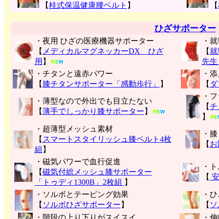
【
桂式保温健康腰ベルト
】
【
ひざサポーター
・夜用 ひざの医療機器サポーター
・就
【
メディカルマグネッカーDX ひざ
【
就
用
】
先生
・チタンと遠赤パワー
・添
【
膝チタンサポーター「感動歩行」
】
【
ダ
・フ
・薄型なので外出でも目立たない
【
チ
【
薄手でしっかり膝サポーター
】
】
・超薄型メッシュ素材
・膝
【
スマートスタイリッシュ膝ベルト4枚
【
お
組
】
・磁気パワーで血行促進
・ト
【
磁気付総メッシュ膝サポーター
【
安
「トゥディ1300B」2枚組
】
・ソルボとテーピング効果
・ひ
【
ソルボひざサポーター
】
【
ソ
・階段の上り下りがスイスイ
・伸