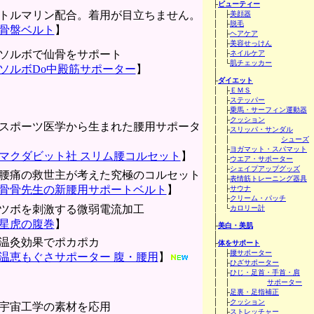
├
ビューティー
トルマリン配合。着用が目立ちません。
│ ├
美顔器
│ ├
脱毛
骨盤ベルト
】
│ ├
ヘアケア
│ ├
美容せっけん
ソルボで仙骨をサポート
│ ├
ネイルケア
│ └
肌チェッカー
ソルボDo中殿筋サポーター
】
│
├
ダイエット
│ ├
ＥＭＳ
│ ├
ステッパー
│ ├
乗馬・サーフィン運動器
│ ├
クッション
スポーツ医学から生まれた腰用サポータ
│ ├
スリッパ・サンダル
│ │
シューズ
│ ├
ヨガマット・スパマット
マクダビット社 スリム腰コルセット
】
│ ├
ウエア・サポーター
│ ├
シェイプアップグッズ
腰痛の救世主が考えた究極のコルセット
│ ├
表情筋トレーニング器具
骨骨先生の新腰用サポートベルト
】
│ ├
サウナ
│ ├
クリーム・パッチ
ツボを刺激する微弱電流加工
│ └
カロリー計
│
星虎の腹巻
】
├
美白・美肌
│
温灸効果でポカポカ
├
体をサポート
│ ├
腰サポーター
温恵もぐさサポーター 腹・腰用
】
│ ├
ひざサポーター
│ ├
ひじ・足首・手首・肩
│ │
サポーター
│ ├
足裏・足指補正
│ ├
クッション
宇宙工学の素材を応用
│ ├
ストレッチャー