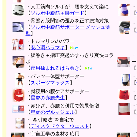
・人工筋肉ソルボが、腰を支えて楽に
・
【
ソルボ中殿筋＋腰ガード
】
【
・骨盤と股関節の歪みを正す腰痛対策
・
【
ソルボ中殿筋サポーター メッシュ薄
【
型
】
・トルマリンのパワー
【
安心環ハラマキ
】
・腹巻き＋指圧突起のすっきり爽快コラ
・
ボ
ー
【
夜用揉まれるはら巻き
】
【
・パンツ一体型サポーター
・
【
スポーツマックス
】
【
・就寝用の腰ケアサポーター
・
【
星虎の赤腰先生
】
【
・赤ひざ、赤腰と併用で効果倍増
・
【
星虎のゲルマジェル
】
【
・“牽引療法”を自宅で
【
ディスクドクターウエスト
】
・宇宙工学の素材を応用
・