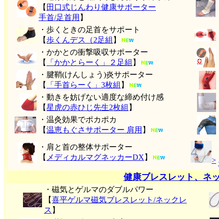
【
田口式じんわり健康サポーター
手首/足首用
】
・歩くときの足首をサポート
【
歩くんデス（2足組
】
・かかとの衝撃吸収サポーター
【
「かかとらーく」２足組
】
・腱鞘(けんしょう)炎サポーター
【
「手首らーく」3枚組
】
・動きを妨げない適度な締め付け感
【
星虎の赤ひじ先生2枚組
】
・温灸効果でポカポカ
【
温恵もぐさサポーター 肩用
】
・肩と首の整体サポーター
【
メディカルマグネッカーDX
】
>
健康ブレスレット、ネ
・磁気とゲルマのダブルパワー
【
喜平ゲルマ磁気ブレスレット/ネックレ
ス
】