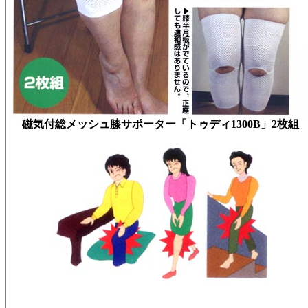
磁気付総メッシュ膝サポーター「トゥディ1300B」2枚組