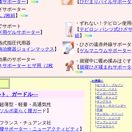
膝サポーター
】
【
ひだまりパイルサポータ
ざサポーター
 2枚組
】
・ずれない！テビロン使用
でサポート
【
テビロン パンツ式ひざ
ざ用ゲルサポーター
】
組
】
熱式指圧代用器
・ひざの遠赤外線サポータ
熱治療器ジョインマックス
】
【
ゲルマニウムサポーター
効果のサポーター
・就寝中に暖め揉みほぐす
さサポーター ヒザ用（2枚
【
就寝ひざ揉まれサポータ
┌
お洒落に
│ ├
セーター・ブルゾン
│ ├
シャツ、ベスト
ルト、ガードル―
│ ├
アンダーウエア
│ ├
帽子・キャップ
│ ├
サングラス
超薄型・軽量・高通気性
│ ├
ベルト・サスペンダー
ソルボ楽らく腰ガー
ド】
│ ├
手袋
│ ├
サンダル・スリッパ
│ ├
ブーツ・シューズ
フランス・チュアンヌ社
│ ├
アップシューズ
│ └
アクセサリー
腰サポーター・ニューアクティビティ
】
│