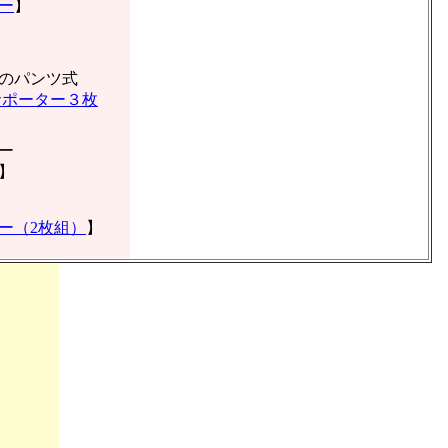
ー
】
のパンツ式
サポーター３枚
ー
】
ー（2枚組）
】