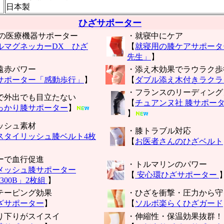
日本製
ひざサポーター
ざの医療機器サポーター
・就寝中にケア
ルマグネッカーDX ひざ
【
就寝用の膝ケアサポータ
先生」
】
遠赤パワー
・添え木効果でラウラク歩
サポーター「感動歩行」
】
【
ダブル添え木付きラクラ
・フランスのリーディング
で外出でも目立たない
【
チュアンヌ社 膝サポー
っかり膝サポーター
】
】
ッシュ素材
・膝トラブル対応
スタイリッシュ膝ベルト4枚
【
お医者さんのひざベルト
ーで血行促進
・トルマリンのパワー
メッシュ膝サポーター
【
安心環ひざサポーター
300B」2枚組
】
テーピング効果
・ひざを衝撃・圧力から守
ざサポーター
】
【
ソルボ楽らくひざガード
り下りがスイスイ
・伸縮性・保温効果抜群！