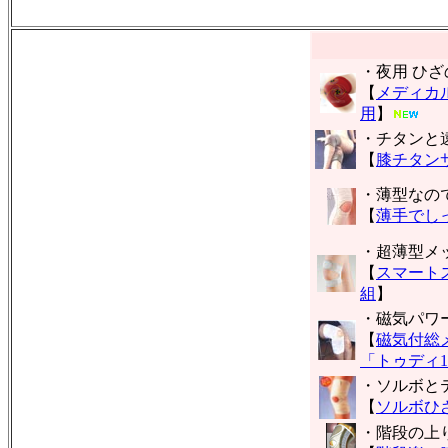
・夜用 ひ
【
メディカ
用
】
・チタンと
【
膝チタン
・薄型なの
【
薄手でし
・超薄型メ
【
スマート
組
】
・磁気パワ
【
磁気付総
「トゥディ1
・ソルボと
【
ソルボひ
・階段の上