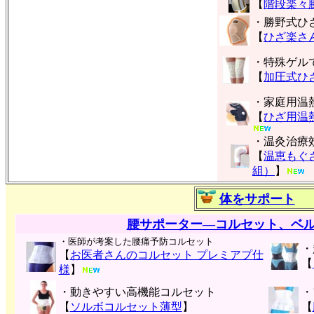
【
階段楽々
・勝野式ひ
【
ひざ楽さん
・特殊ゲル
【
加圧式ひ
・家庭用温
【
ひざ用温
・温灸治療
【
温恵もぐ
組）
】
体をサポート
腰サポーター―コルセット、ベ
・医師が考案した腰痛予防コルセット
・
【
お医者さんのコルセット プレミアプ仕
【
様
】
・動きやすい高機能コルセット
・
【
ソルボコルセット薄型
】
【