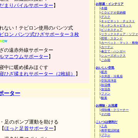
│
├
お部屋・インテリア
だまりパイルサポーター
】
│ ├
本棚
│ ├
ＣＤビデオ収納棚
│ ├
デスク
│ ├
キャビネット・チェスト
│ ├
キッチンキャビネット
れない！テビロン使用のパンツ式
│ ├
ビジネスチェア
ビロン パンツ式ひざサポーター３枚
│ ├
リラックスチェア・ソファ
│ ├
照明・スタンド
│ ├
カーペット・マット・敷物
│ ├
カーテン
ざの遠赤外線サポーター
│ ├
傘立て・ハンガー
ルマニウムサポーター
】
│ ├
シューズボックス
│ └
ごみ箱
│
寝中に暖め揉みほぐす
├
おいしい空気
│ ├
暖房
寝ひざ揉まれサポーター（2枚組）
】
│ ├
冷房器・冷風扇
│ ├
空気清浄器
│ ├
除湿機
│ ├
加湿器
ポーター
│ ├
ファン
│ └
酸素
│
├
お掃除・お洗濯
│ ├
掃除機・クリーナー
│ └
その他
│
・足のポンプ運動を助ける
├
こいつは便利だ
│ ├
工具
【
ほっと足首サポーター
】
│ ├
携帯電話関連
│ ├
ブラシ