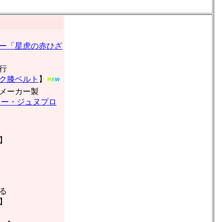
ー「星虎の赤ひざ
行
ク膝ベルト
】
メーカー製
ター・ジュヌプロ
】
】
る
】