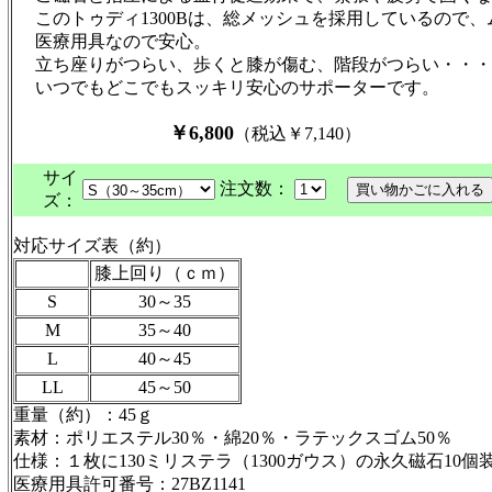
このトゥディ1300Bは、総メッシュを採用しているので
医療用具なので安心。
立ち座りがつらい、歩くと膝が傷む、階段がつらい・・・
いつでもどこでもスッキリ安心のサポーターです。
￥6,800
（税込￥7,140）
サイ
注文数：
ズ：
対応サイズ表（約）
膝上回り（ｃｍ）
S
30～35
M
35～40
L
40～45
LL
45～50
重量（約）：45ｇ
素材：ポリエステル30％・綿20％・ラテックスゴム50％
仕様：１枚に130ミリステラ（1300ガウス）の永久磁石10個
医療用具許可番号：27BZ1141