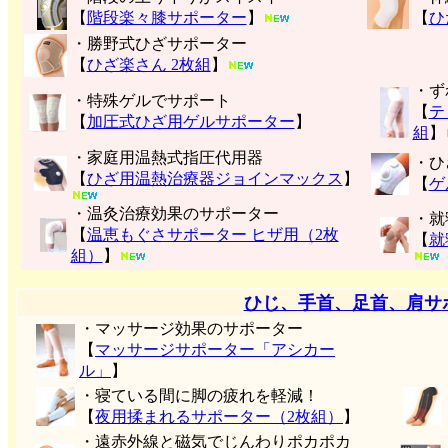
【
階段楽々膝サポーター
】
【
ひ
・勝野式ひざサポーター
【
ひざ楽さん 2枚組
】
・ず
・特殊ゲルでサポート
【
テ
【
加圧式ひざ用ゲルサポーター
】
組
】
・家庭用温熱式指圧代用器
・ひ
【
ひざ用温熱治療器ジョインマックス
】
【
ゲ
・温灸治療効果のサポーター
・就
【
温恵もぐさサポーター ヒザ用（2枚
【
就
組）
】
ひじ、手首、足首、肩サ
・マッサージ効果のサポーター
【
マッサージサポーター「アシカー
ル」
】
・寝ている間に脚の疲れを軽減！
【
夜用揉まれるサポーター（2枚組）
】
・遠赤外線と磁気でじんわりポカポカ