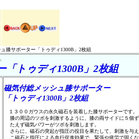
ュ膝サポーター「トゥディ1300B」2枚組
。
「トゥディ1300B」2枚組
磁気付総メッシュ膝サポーター
「トゥディ1300B」2枚組
１３００ガウスの永久磁石を装着した膝サポーターです。
膝の周辺のツボを刺激するように、膝の両サイドに５個ず
たえず磁気パワーがツボを刺激します。
さらに、磁石の突起が指圧の役目を果たして、刺激を与え
こ磁石と指圧による血行促進効果で、緊張や疲労で固くな