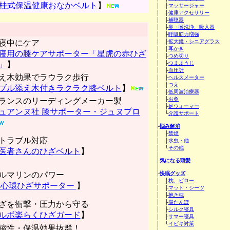
桂式保温健康おなかベルト
】
│ ├
マッサージャー
│ ├
健康アクセサリー
│ ├
補聴器
│ ├
鼻・喉洗浄、吸入器
│ ├
呼吸筋力増強
寝中にケア
│ ├
拡大鏡・シニアグラス
│ ├
耳かき
寝用の膝ケアサポーター「星虎の赤ひざ
│ ├
つめ切り
」
】
│ ├
つまようじ
│ ├
血圧計
え木効果でラウラク歩行
│ ├
ヘルスメーター
│ ├
つえ
ブル添え木付きラクラク膝ベルト
】
│ ├
低周波治療器
│ ├
お灸
ランスのリーディングメーカー製
│ ├
足ウォーマー
ュアンヌ社 膝サポーター・ジュヌプロ
│ └
介護サポート
│
├
悩み解消
│ ├
禁煙
トラブル対応
│ ├
水虫・他
│ └
その他
医者さんのひざベルト
】
│
├
気になる頭髪
│
ルマリンのパワー
├
快眠グッズ
│ ├
枕、ピロー
心環ひざサポーター
】
│ ├
マット・シーツ
│ ├
抱き枕
│ ├
湯たんぽ
ざを衝撃・圧力から守る
│ ├
シルク寝具
ルボ楽らくひざガード
】
│ ├
サマー寝具
│ └
イビキ対策
縮性・保温効果抜群！