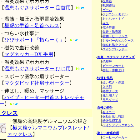
・温灸効果でポカポカ
│ ├
拡声器
│ ├
靴関連品
【
温恵もぐさサポーター 足首用
】
│ ├
ゲーム
│ ├
ラジコン・モデル
・温熱・加圧と微弱電流効果
│ ├
おもちゃ・トイ
│ ├
ＡＶ
【
星虎の手首・足首ヘルス
】
│ ├
電子辞書
│ ├
集音・防音器
・つらい水仕事に
│ ├
置物・ヒーリング
【
ひびサポート「指らーく」
】
│ ├
シルバーのピルケース
│ ├
物忘れ防止グッズ
・磁気で血行改善
│ └
ズボンプレッサー
【
マグネッカーDX 手用
】
│
├
お庭・エクステリアグッズ
・温灸効果でポカポカ
│ ├
焼却炉
│ ├
ガーデンカート
【
温恵もぐさサポーター ひじ用
】
│ └
害獣・害虫よけ
│
・スポーツ医学の肩サポーター
├
快適お風呂
【
マクダビッド社肩サポーター
】
│ ├
追い炊き・保温
│ ├
入浴剤
・伸ばし、暖め、マッサージ
│ ├
浴槽グッズ
│ ├
風呂用ＡＶ
【
バイブ・ヒーター付首ストレッチャ
│ └
風呂グッズ
ー
】
│
├
自慢の時計
ックレス
│ ├
セイコー
│ ├
振動目覚し時計
・無垢の高純度ゲルマニウムの煌き
│ ├
時計修理工具
│ └
ワインディングマシン
【
極大粒ゲルマニウムブレスレット/
│
├
楽しい食卓台所
ネックレス
】
│ ├
コーヒーメーカー