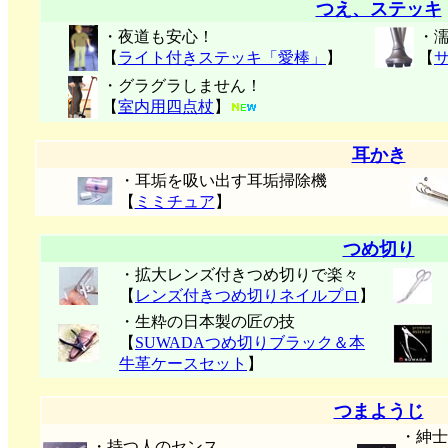
つえ、ステッキ
・夜道も安心！
・
【
ライト付きステッキ「愛棒」
】
【
・グラグラしません！
【
室内用四点杖
】
耳かき
・耳垢を吸い出す耳垢掃除機
【
ミミチュア
】
つめ切り
・拡大レンズ付きつめ切りで楽々
【
レンズ付きつめ切りネイルプロ
】
・生粋の日本製の匠の技
【
SUWADAつめ切りブラック＆本
牛革ケースセット
】
つまようじ
・紳士
・持つ人のセンス