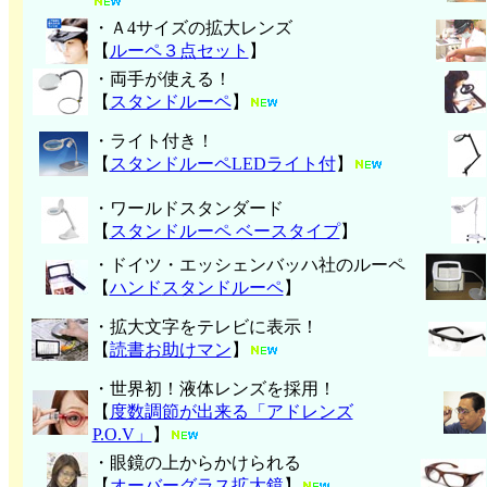
・Ａ4サイズの拡大レンズ
【
ルーペ３点セット
】
・両手が使える！
【
スタンドルーペ
】
・ライト付き！
【
スタンドルーペLEDライト付
】
・ワールドスタンダード
【
スタンドルーペ ベースタイプ
】
・ドイツ・エッシェンバッハ社のルーペ
【
ハンド
スタンドルーペ
】
・拡大文字をテレビに表示！
【
読書お助けマン
】
・世界初！液体レンズを採用！
【
度数調節が出来る「アドレンズ
P.O.V」
】
・眼鏡の上からかけられる
【
オーバーグラス拡大鏡
】