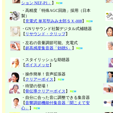
ション NEF-P1」
】
・高精度「特殊AGC回路」採用（日本
製）
【
充電式 単耳型みみ太郎ＳＸ-008
】
・GNリサウンド社製デジタル式補聴器
【
リサウンド・クリップ
】
・左右の音量調節可能。充電式
【
超高感度集音器「効聴S」
】
・スタイリッシュな助聴器
【
ボイスメッセ
】
・操作簡単！音声拡張器
【
クリアーボイス
】
・待望の登場！
【
骨伝導クリアーボイス
】
・自分に合った音に調整できる集音器
【
音響調節機能付集音器「聞こえて安
心」
】