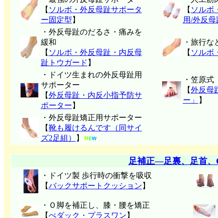
【
ソルボ・外反母趾サポータ
【
ソルボ
ー固定型
】
用/外反
・外反母趾のだるさ・痛みを
緩和
・旅行な
【
ソルボ・外反母趾・内反母
【
ソルボ
趾トウガード
】
・ドイツ生まれの外反母趾用
・笠原式
サポーター
【
外反母
【
外反母趾・内反小指予防サ
ー」
】
ポーター
】
・外反母趾矯正用サポーター
【
靴も履けるんです（同サイ
ズ2足組）
】
足補正―足裏、足首、
・ドイツ製 歩行時の衝撃を吸収
【
バックサポートクッション
】
・Ｏ脚を補正し、膝・腰を矯正
【
ぺダック・プラスワン
】