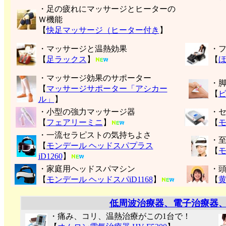
・足の疲れにマッサージとヒーターの
Ｗ機能
【
快足マッサージ（ヒーター付き
】
・マッサージと温熱効果
・
【
足ラックス
】
【
・マッサージ効果のサポーター
・
【
マッサージサポーター「アシカー
【
ル」
】
・小型の強力マッサージ器
・
【
フェアリーミニ
】
【
モ
・一流セラピストの気持ちよさ
・
【
モンデール ヘッドスパプラス
【
モ
iD1260
】
・家庭用ヘッドスパマシン
・
【
モンデール ヘッドスパiD1168
】
【
低周波治療器、電子治療器
・痛み、コリ、温熱治療がこの1台で！