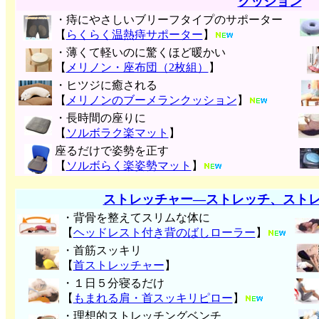
クッション
・痔にやさしいブリーフタイプのサポーター
【
らくらく温熱痔サポーター
】
・薄くて軽いのに驚くほど暖かい
【
メリノン・座布団（2枚組）
】
・ヒツジに癒される
【
メリノンのブーメランクッション
】
・長時間の座りに
【
ソルボラク楽マット
】
座るだけで姿勢を正す
【
ソルボらく楽姿勢マット
】
ストレッチャー―ストレッチ、スト
・背骨を整えてスリムな体に
【
ヘッドレスト付き背のばしローラー
】
・首筋スッキリ
【
首ストレッチャー
】
・１日５分寝るだけ
【
もまれる肩・首スッキリピロー
】
・理想的ストレッチングベンチ