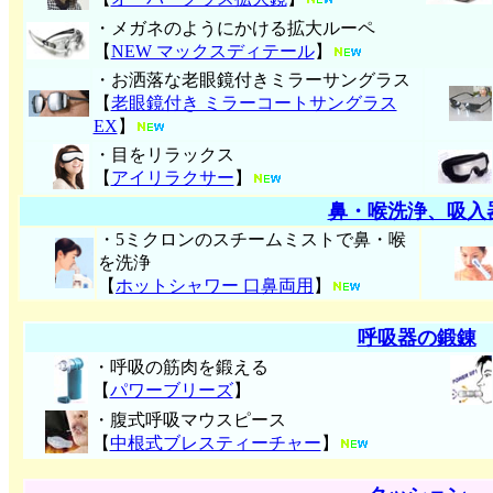
・メガネのようにかける拡大ルーペ
【
NEW マックスディテール
】
・お洒落な老眼鏡付きミラーサングラス
【
老眼鏡付き ミラーコートサングラス
EX
】
・目をリラックス
【
アイリラクサー
】
鼻・喉洗浄、吸入
・5ミクロンのスチームミストで鼻・喉
を洗浄
【
ホットシャワー 口鼻両用
】
呼吸器の鍛錬
・呼吸の筋肉を鍛える
【
パワーブリーズ
】
・腹式呼吸マウスピース
【
中根式ブレスティーチャー
】