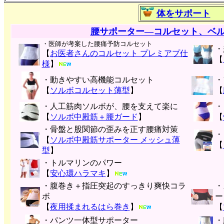
体をサポート
腰サポーター―コルセット、ベ
・医師が考案した腰痛予防コルセット
・
【
お医者さんのコルセット プレミアプ仕
【
様
】
・動きやすい高機能コルセット
・
【
ソルボコルセット薄型
】
【
・人工筋肉ソルボが、腰を支えて楽に
・
【
ソルボ中殿筋＋腰ガード
】
【
・骨盤と股関節の歪みを正す腰痛対策
・
【
ソルボ中殿筋サポーター メッシュ薄
【
型
】
・トルマリンのパワー
【
安心環ハラマキ
】
・腹巻き＋指圧突起のすっきり爽快コラ
・
ボ
ー
【
夜用揉まれるはら巻き
】
【
・パンツ一体型サポーター
・