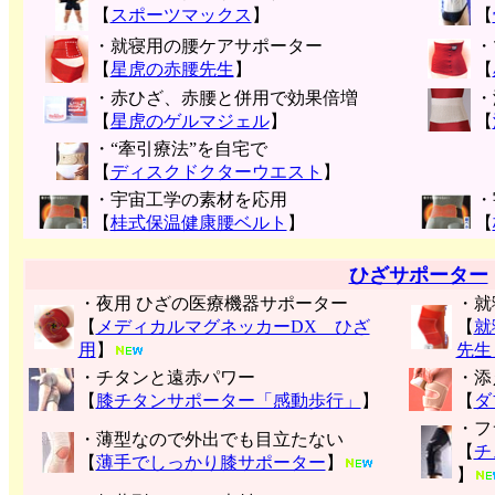
【
スポーツマックス
】
【
・就寝用の腰ケアサポーター
・
【
星虎の赤腰先生
】
【
・赤ひざ、赤腰と併用で効果倍増
・
【
星虎のゲルマジェル
】
【
・“牽引療法”を自宅で
【
ディスクドクターウエスト
】
・宇宙工学の素材を応用
・
【
桂式保温健康腰ベルト
】
【
ひざサポーター
・夜用 ひざの医療機器サポーター
・就
【
メディカルマグネッカーDX ひざ
【
就
用
】
先生
・チタンと遠赤パワー
・添
【
膝チタンサポーター「感動歩行」
】
【
ダ
・フ
・薄型なので外出でも目立たない
【
チ
【
薄手でしっかり膝サポーター
】
】