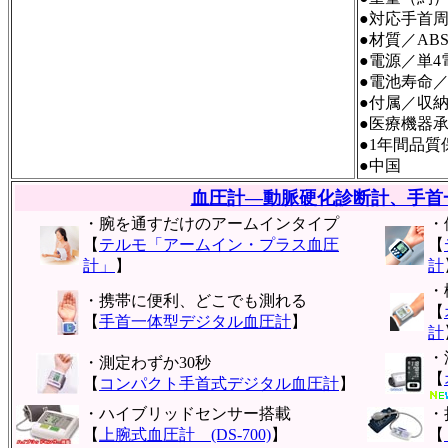
●対応手首周／1
●材質／AB
●電源／単4
●電池寿命／
●付属／収
●医療機器承認番
●1年間品質
●中国
血圧計―動脈硬化診断計、手首
・腕を通すだけのアームインタイプ
・
【
テルモ「アームイン・プラス血圧
【
計」
】
計
・
・携帯に便利、どこでも測れる
【
【
手首一体型デジタル血圧計
】
計
・
・測定わずか30秒
【
【
コンパクト手首式デジタル血圧計
】
・ハイブリッドセンサー搭載
・
【
上腕式血圧計 (DS-700)
】
【