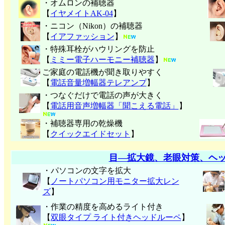
・オムロンの補聴器
【
イヤメイトAK-04
】
・ニコン（Nikon）の補聴器
【
イアファッション
】
・特殊耳栓がハウリングを防止
【
ミミー電子
ハーモニー補聴器
】
ご家庭の電話機が聞き取りやすく
【
電話音量増幅器テレアンプ
】
・つなぐだけで電話の声が大きく
【
電話用音声増幅器「聞こえる電話」
】
・補聴器専用の乾燥機
【
クイックエイドセット
】
目―拡大鏡、老眼対策、ヘ
・パソコンの文字を拡大
【
ノートパソコン用モニター拡大レン
ズ
】
・作業の精度を高めるライト付き
【
双眼タイプ ライト付きヘッドルーペ
】