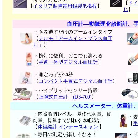
【
ドイ
【
イタリア製携帯用銀製爪楊枝
】
じ
】
血圧計―動脈硬化診断計、
・腕を通すだけのアームインタイプ
【
テルモ「アームイン・プラス血圧
計」
】
・携帯に便利、どこでも測れる
【
手首一体型デジタル血圧計
】
・測定わずか30秒
【
コンパクト手首式デジタル血圧計
】
・ハイブリッドセンサー搭載
【
上腕式血圧計 (DS-700)
】
ヘルスメーター、体重計
・内蔵脂肪レベル、基礎代謝量、筋
・表
肉量、骨量まで測れる体組織計
【
手
【
体組織計 インナースキャン
】
・毎日の測定が楽しくなる！
・ド