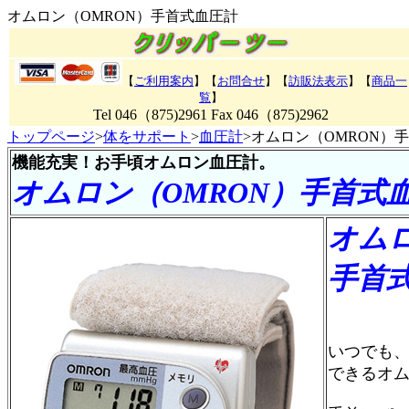
オムロン（OMRON）手首式血圧計
【
ご利用案内
】【
お問合せ
】【
訪販法表示
】【
商品一
覧
】
Tel 046（875)2961 Fax 046（875)2962
トップページ
>
体をサポート
>
血圧計
>オムロン（OMRON）
機能充実！お手頃オムロン血圧計。
オムロン（OMRON）手首式
オムロ
手首
いつでも
できるオ