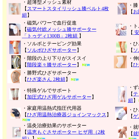
・超薄型メッシュ素材
・膝
【
スマートスタイリッシュ膝ベルト4枚
【
お
組
】
・磁気パワーで血行促進
・ト
【
磁気付総メッシュ膝サポーター
【
安
「トゥディ1300B」2枚組
】
・ソルボとテーピング効果
・ひ
【
ソルボひざサポーター
】
【
ソ
・階段の上り下りがスイスイ
・伸
【
階段楽々膝サポーター
】
【
ひ
・勝野式ひざサポーター
【
ひざ楽さん 2枚組
】
・ず
・特殊ゲルでサポート
【
テ
【
加圧式ひざ用ゲルサポーター
】
組
】
・家庭用温熱式指圧代用器
・ひ
【
ひざ用温熱治療器ジョインマックス
】
【
ゲ
・温灸治療効果のサポーター
・就
【
温恵もぐさサポーター ヒザ用（2枚
【
就
組）
】