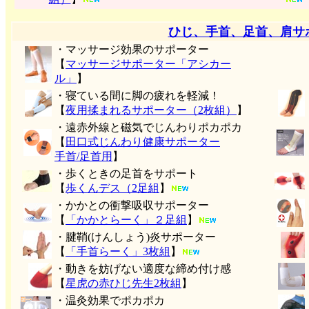
ひじ、手首、足首、肩サ
・マッサージ効果のサポーター
【
マッサージサポーター「アシカー
ル」
】
・寝ている間に脚の疲れを軽減！
【
夜用揉まれるサポーター（2枚組）
】
・遠赤外線と磁気でじんわりポカポカ
【
田口式じんわり健康サポーター
手首/足首用
】
・歩くときの足首をサポート
【
歩くんデス（2足組
】
・かかとの衝撃吸収サポーター
【
「かかとらーく」２足組
】
・腱鞘(けんしょう)炎サポーター
【
「手首らーく」3枚組
】
・動きを妨げない適度な締め付け感
【
星虎の赤ひじ先生2枚組
】
・温灸効果でポカポカ