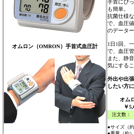
手首にぴ
も簡単。
抗菌仕様
で、血圧値
のデータ
1日1回、
オムロン（OMRON）手首式血圧計
で、血圧
また、静
気にする
外出や出
したい方
オム
￥5,6
注文数：
●サイズ（約）
●重量（約）