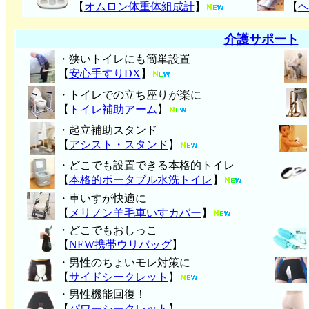
【
オムロン体重体組成計
】
【
ヘ
介護サポート
・狭いトイレにも簡単設置
【
安心手すりDX
】
・トイレでの立ち座りが楽に
【
トイレ補助アーム
】
・起立補助スタンド
【
アシスト・スタンド
】
・どこでも設置できる本格的トイレ
【
本格的ポータブル水洗トイレ
】
・車いすが快適に
【
メリノン羊毛車いすカバー
】
・どこでもおしっこ
【
NEW携帯ウリバッグ
】
・男性のちょいモレ対策に
【
サイドシークレット
】
・男性機能回復！
【
パワーシークレット
】