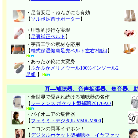
・足首安定・ねんざにも有効
【
ソルボ足首サポーター
】
・理想的歩行を実現
【
足裏補正ベルト
】
・宇宙工学の素材を応用
【
桂式保温健康足先ベルト左右2個組
】
・あったか靴に大変身
【
ふかふかメリノウール100%インソール2
足組
】
耳―補聴器、音声拡張器、集音器、
・全世界で愛され続ける補聴器の名作
【
シーメンス ポケット型補聴器176AO
】
・パイオニアの集音器
【
フェミミ・デジタル VMR-M800
】
・ニコンの両耳イヤホン！
【
デジタルポケット型補聴器「イヤファッ