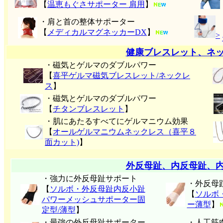
【
温恵もぐさサポーター 肩用
】
・肩と首の整体サポーター
【
メディカルマグネッカーDX
】
>
健康ブレスレット、ネ
・磁気とゲルマのダブルパワー
【
喜平ゲルマ磁気ブレスレット/ネックレ
ス
】
・磁気とゲルマのダブルパワー
【
チタンブレスレット
】
・肌にあたるすべてにゲルマニウム効果
【
オールゲルマニウムネックレス（喜平８
面カット)
】
外反母趾、内反母趾、
・強力に外反母趾サポート
・外反母
【
ソルボ・外反母趾内反小趾
【
ソルボ
パワーメッシュサポーター固
ー薄型
】
定型/薄型
】
・最強の外反母趾サポーター
・人工筋