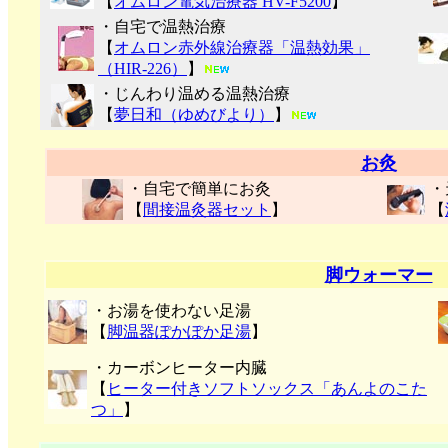
【
オムロン電気治療器 HV-F5200
】
・自宅で温熱治療
【
オムロン赤外線治療器「温熱効果」
（HIR-226）
】
・じんわり温める温熱治療
【
夢日和（ゆめびより）
】
お灸
・自宅で簡単にお灸
・
【
間接温灸器セット
】
【
脚ウォーマー
・お湯を使わない足湯
【
脚温器ぽかぽか足湯
】
・カーボンヒーター内臓
【
ヒーター付きソフトソックス「あんよのこた
つ」
】