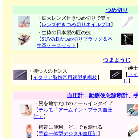
つめ切り
・拡大レンズ付きつめ切りで楽々
【
レンズ付きつめ切りネイルプロ
】
・生粋の日本製の匠の技
【
SUWADAつめ切りブラック＆本
牛革ケースセット
】
つまようじ
・紳士
・持つ人のセンス
【
ドイ
【
イタリア製携帯用銀製爪楊枝
】
じ
】
血圧計―動脈硬化診断計、
・腕を通すだけのアームインタイプ
【
テルモ「アームイン・プラス血圧
計」
】
・携帯に便利、どこでも測れる
【
手首一体型デジタル血圧計
】