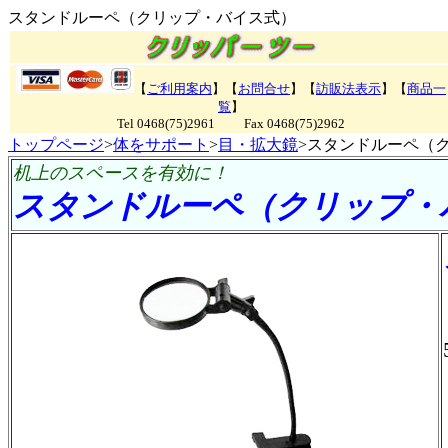
スタンドルーペ（クリップ・バイス式）
【
ご利用案内
】【
お問合せ
】【
訪販法表示
】【
商品一
覧
】
Tel 0468(75)2961 Fax 0468(75)2962
トップページ
>
体をサポート
>
目・拡大鏡
>スタンドルーペ（
机上のスペースを有効に！
スタンドルーペ（クリップ・