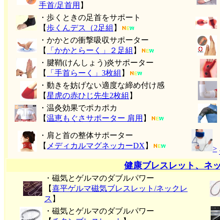
手首/足首用
】
・歩くときの足首をサポート
【
歩くんデス（2足組
】
・かかとの衝撃吸収サポーター
【
「かかとらーく」２足組
】
・腱鞘(けんしょう)炎サポーター
【
「手首らーく」3枚組
】
・動きを妨げない適度な締め付け感
【
星虎の赤ひじ先生2枚組
】
・温灸効果でポカポカ
【
温恵もぐさサポーター 肩用
】
・肩と首の整体サポーター
【
メディカルマグネッカーDX
】
>
健康ブレスレット、ネ
・磁気とゲルマのダブルパワー
【
喜平ゲルマ磁気ブレスレット/ネックレ
ス
】
・磁気とゲルマのダブルパワー