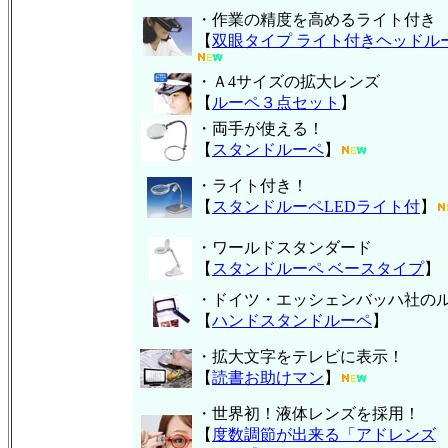
・作業の精度を高めるライト付き
【
双眼タイプ ライト付きヘッドル
・Ａ4サイズの拡大レンズ
【
ルーペ３点セット
】
・両手が使える！
【
スタンドルーペ
】
・ライト付き！
【
スタンドルーペLEDライト付
】
・ワールドスタンダード
【
スタンドルーペ ベースタイプ
】
・ドイツ・エッシェンバッハ社の
【
ハンド
スタンドルーペ
】
・拡大文字をテレビに表示！
【
読書お助けマン
】
・世界初！液体レンズを採用！
【
度数調節が出来る「アドレンズ