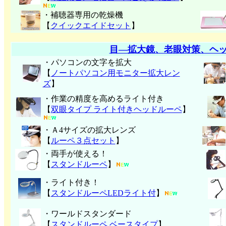
・補聴器専用の乾燥機
【
クイックエイドセット
】
目―拡大鏡、老眼対策、ヘ
・パソコンの文字を拡大
【
ノートパソコン用モニター拡大レン
ズ
】
・作業の精度を高めるライト付き
【
双眼タイプ ライト付きヘッドルーペ
】
・Ａ4サイズの拡大レンズ
【
ルーペ３点セット
】
・両手が使える！
【
スタンドルーペ
】
・ライト付き！
【
スタンドルーペLEDライト付
】
・ワールドスタンダード
【
スタンドルーペ ベースタイプ
】