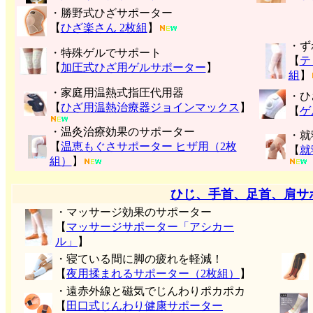
・勝野式ひざサポーター
【
ひざ楽さん 2枚組
】
・ず
・特殊ゲルでサポート
【
テ
【
加圧式ひざ用ゲルサポーター
】
組
】
・家庭用温熱式指圧代用器
・ひ
【
ひざ用温熱治療器ジョインマックス
】
【
ゲ
・温灸治療効果のサポーター
・就
【
温恵もぐさサポーター ヒザ用（2枚
【
就
組）
】
ひじ、手首、足首、肩サ
・マッサージ効果のサポーター
【
マッサージサポーター「アシカー
ル」
】
・寝ている間に脚の疲れを軽減！
【
夜用揉まれるサポーター（2枚組）
】
・遠赤外線と磁気でじんわりポカポカ
【
田口式じんわり健康サポーター