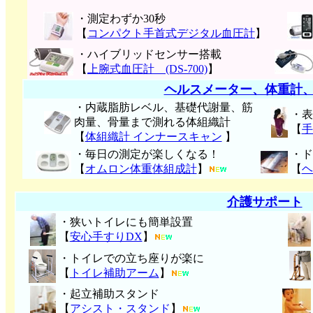
・測定わずか30秒
【
コンパクト手首式デジタル血圧計
】
・ハイブリッドセンサー搭載
【
上腕式血圧計 (DS-700)
】
ヘルスメーター、体重計
・内蔵脂肪レベル、基礎代謝量、筋
・表
肉量、骨量まで測れる体組織計
【
手
【
体組織計 インナースキャン
】
・毎日の測定が楽しくなる！
・ド
【
オムロン体重体組成計
】
【
ヘ
介護サポート
・狭いトイレにも簡単設置
【
安心手すりDX
】
・トイレでの立ち座りが楽に
【
トイレ補助アーム
】
・起立補助スタンド
【
アシスト・スタンド
】