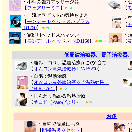
・小型の強力マッサージ器
・
【
フェアリーミニ
】
【
モ
・一流セラピストの気持ちよさ
・
【
モンデール ヘッドスパプラス
【
モ
iD1260
】
・家庭用ヘッドスパマシン
・
【
モンデール ヘッドスパiD1168
】
【
低周波治療器、電子治療器
・痛み、コリ、温熱治療がこの1台で！
【
オムロン電気治療器 HV-F5200
】
・自宅で温熱治療
【
オムロン赤外線治療器「温熱効果」
（HIR-226）
】
・じんわり温める温熱治療
【
夢日和（ゆめびより）
】
お灸
・自宅で簡単にお灸
・
【
間接温灸器セット
】
【