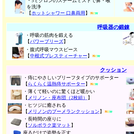
・5ミクロンのスチームミストで鼻・喉
を洗浄
【
ホットシャワー 口鼻両用
】
呼吸器の鍛錬
・呼吸の筋肉を鍛える
【
パワーブリーズ
】
・腹式呼吸マウスピース
【
中根式ブレスティーチャー
】
クッション
・痔にやさしいブリーフタイプのサポーター
【
らくらく温熱痔サポーター
】
・薄くて軽いのに驚くほど暖かい
【
メリノン・座布団（2枚組）
】
・ヒツジに癒される
【
メリノンのブーメランクッション
】
・長時間の座りに
【
ソルボラク楽マット
】
座るだけで姿勢を正す