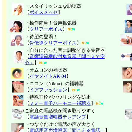
・スタイリッシュな助聴器
【
ボイスメッセ
】
・操作簡単！音声拡張器
【
クリアーボイス
】
・待望の登場！
【
骨伝導クリアーボイス
】
・自分に合った音に調整できる集音器
【
音響調節機能付集音器「聞こえて安
心」
】
・オムロンの補聴器
【
イヤメイトAK-04
】
・ニコン（Nikon）の補聴器
【
イアファッション
】
・特殊耳栓がハウリングを防止
【
ミミー電子
ハーモニー補聴器
】
ご家庭の電話機が聞き取りやすく
【
電話音量増幅器テレアンプ
】
・つなぐだけで電話の声が大きく
【
電話用音声増幅器「聞こえる電話」
】