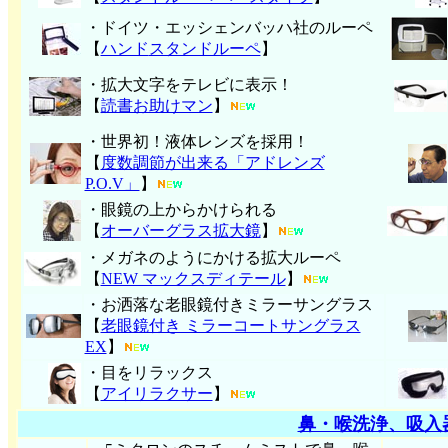
・ドイツ・エッシェンバッハ社のルーペ
【
ハンド
スタンドルーペ
】
・拡大文字をテレビに表示！
【
読書お助けマン
】
・世界初！液体レンズを採用！
【
度数調節が出来る「アドレンズ
P.O.V」
】
・眼鏡の上からかけられる
【
オーバーグラス拡大鏡
】
・メガネのようにかける拡大ルーペ
【
NEW マックスディテール
】
・お洒落な老眼鏡付きミラーサングラス
【
老眼鏡付き ミラーコートサングラス
EX
】
・目をリラックス
【
アイリラクサー
】
鼻・喉洗浄、吸入