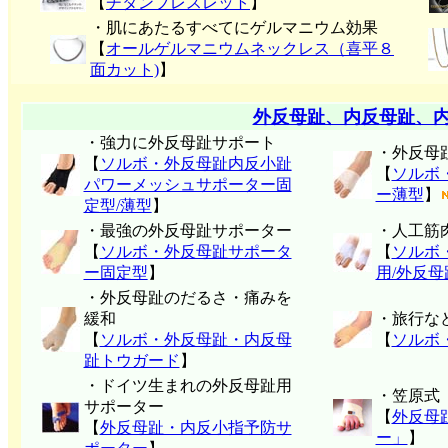
【
チタンブレスレット
】
・肌にあたるすべてにゲルマニウム効果
【
オールゲルマニウムネックレス（喜平８
面カット)
】
外反母趾、内反母趾、
・強力に外反母趾サポート
・外反母
【
ソルボ・外反母趾内反小趾
【
ソルボ
パワーメッシュサポーター固
ー薄型
】
定型/薄型
】
・最強の外反母趾サポーター
・人工筋
【
ソルボ・外反母趾サポータ
【
ソルボ
ー固定型
】
用/外反
・外反母趾のだるさ・痛みを
緩和
・旅行な
【
ソルボ・外反母趾・内反母
【
ソルボ
趾トウガード
】
・ドイツ生まれの外反母趾用
・笠原式
サポーター
【
外反母
【
外反母趾・内反小指予防サ
ー」
】