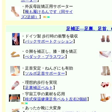
ポーター
】
・外反母趾矯正用サポーター
【
靴も履けるんです（同サイ
ズ2足組）
】
足補正―足裏、足首、
・ドイツ製 歩行時の衝撃を吸収
【
バックサポートクッション
】
・Ｏ脚を補正し、膝・腰を矯正
【
ぺダック・プラスワン
】
・足首安定・ねんざにも有効
【
ソルボ足首サポーター
】
・理想的歩行を実現
【
足裏補正ベルト
】
・宇宙工学の素材を応用
【
桂式保温健康足先ベルト左右2個組
】
・あったか靴に大変身