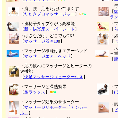
・
・肩、腰、足をたたいてほぐす
【
【
たたきプロマッサージャー
】
ラ
・座椅子タイプながら高機能
・
【
新・快楽座スーパーシート
】
【
・はさむだけ。どこでもOK!
・
【
マッサージ器＃10
0】
【
・
・マッサージ機能付きエアーベッド
三
【
マッサージエアーベッド
】
【
・足の疲れにマッサージとヒーターの
Ｗ機能
【
快足マッサージ（ヒーター付き
】
・マッサージと温熱効果
・
【
足ラックス
】
【
・マッサージ効果のサポーター
・
【
マッサージサポーター「アシカー
【
ル」
】