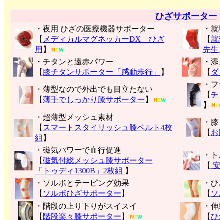
ひざサポーター
・夜用 ひざの医療機器サポーター
・就
【
メディカルマグネッカーDX ひざ
【
就
用
】
先生
・チタンと遠赤パワー
・添
【
膝チタンサポーター「感動歩行」
】
【
ダ
・フ
・薄型なので外出でも目立たない
【
チ
【
薄手でしっかり膝サポーター
】
】
・超薄型メッシュ素材
・膝
【
スマートスタイリッシュ膝ベルト4枚
【
お
組
】
・磁気パワーで血行促進
・ト
【
磁気付総メッシュ膝サポーター
【
安
「トゥディ1300B」2枚組
】
・ソルボとテーピング効果
・ひ
【
ソルボひざサポーター
】
【
ソ
・階段の上り下りがスイスイ
・伸
【
階段楽々膝サポーター
】
【
ひ