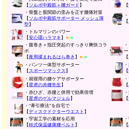
【
ソルボ中殿筋＋腰ガード
】
【
・骨盤と股関節の歪みを正す腰痛対策
・
【
ソルボ中殿筋サポーター メッシュ薄
【
型
】
・トルマリンのパワー
【
安心環ハラマキ
】
・腹巻き＋指圧突起のすっきり爽快コラ
・
ボ
ー
【
夜用揉まれるはら巻き
】
【
・パンツ一体型サポーター
・
【
スポーツマックス
】
【
・就寝用の腰ケアサポーター
・
【
星虎の赤腰先生
】
【
・赤ひざ、赤腰と併用で効果倍増
・
【
星虎のゲルマジェル
】
【
・“牽引療法”を自宅で
【
ディスクドクターウエスト
】
・宇宙工学の素材を応用
・
【
桂式保温健康腰ベルト
】
【