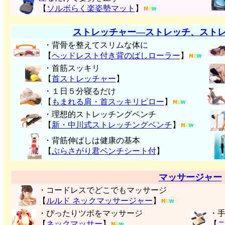
【
ソルボらく楽姿勢マット
】
ストレッチャー―ストレッチ、スト
・背骨を整えてスリムな体に
【
ヘッドレスト付き背のばしローラー
】
・首筋スッキリ
【
首ストレッチャー
】
・１日５分寝るだけ
【
もまれる肩・首スッキリピロー
】
・理想的ストレッチングベンチ
【
新・中川式ストレッチングベンチ
】
・背筋伸ばしは健康の基本
【
ぶらさがり君ベンチシート付
】
マッサージャー
・コードレスでどこでもマッサージ
【
ルルド ネックマッサージャー
】
・ぴったりツボをマッサージ
・
【
ネックマッサー
】
【