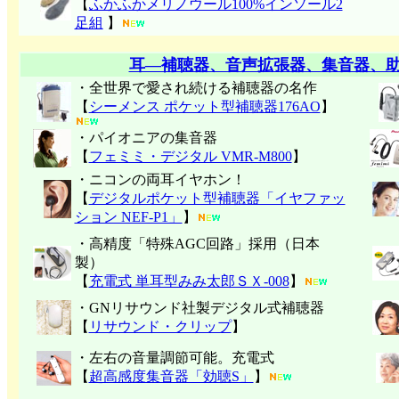
【
ふかふかメリノウール100%インソール2
足組
】
耳―補聴器、音声拡張器、集音器、
・全世界で愛され続ける補聴器の名作
【
シーメンス ポケット型補聴器176AO
】
・パイオニアの集音器
【
フェミミ・デジタル VMR-M800
】
・ニコンの両耳イヤホン！
【
デジタルポケット型補聴器「イヤファッ
ション NEF-P1」
】
・高精度「特殊AGC回路」採用（日本
製）
【
充電式 単耳型みみ太郎ＳＸ-008
】
・GNリサウンド社製デジタル式補聴器
【
リサウンド・クリップ
】
・左右の音量調節可能。充電式
【
超高感度集音器「効聴S」
】