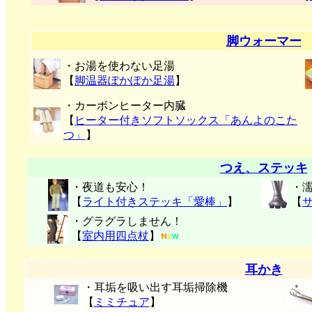
脚ウォーマー
・お湯を使わない足湯
【
脚温器ぽかぽか足湯
】
・カーボンヒーター内臓
【
ヒーター付きソフトソックス「あんよのこた
つ」
】
つえ、ステッキ
・夜道も安心！
・
【
ライト付きステッキ「愛棒」
】
【
・グラグラしません！
【
室内用四点杖
】
耳かき
・耳垢を吸い出す耳垢掃除機
【
ミミチュア
】