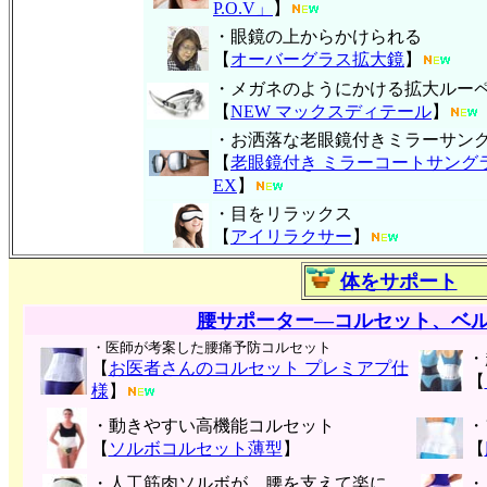
P.O.V」
】
・眼鏡の上からかけられる
【
オーバーグラス拡大鏡
】
・メガネのようにかける拡大ルー
【
NEW マックスディテール
】
・お洒落な老眼鏡付きミラーサン
【
老眼鏡付き ミラーコートサング
EX
】
・目をリラックス
【
アイリラクサー
】
体をサポート
腰サポーター―コルセット、ベ
・医師が考案した腰痛予防コルセット
・
【
お医者さんのコルセット プレミアプ仕
【
様
】
・動きやすい高機能コルセット
・
【
ソルボコルセット薄型
】
【
・人工筋肉ソルボが、腰を支えて楽に
・