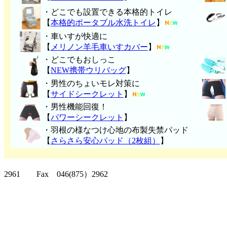
・どこでも設置できる本格的トイレ
【
本格的ポータブル水洗トイレ
】
・車いすが快適に
【
メリノン羊毛車いすカバー
】
・どこでもおしっこ
【
NEW携帯ウリバッグ
】
・男性のちょいモレ対策に
【
サイドシークレット
】
・男性機能回復！
【
パワーシークレット
】
・
羽根の様なつけ心地の布製失禁パッ
ド
【
さらさら安心パッド（2枚組）
】
クリッパーツー T
2961 Fax 046(875）2962