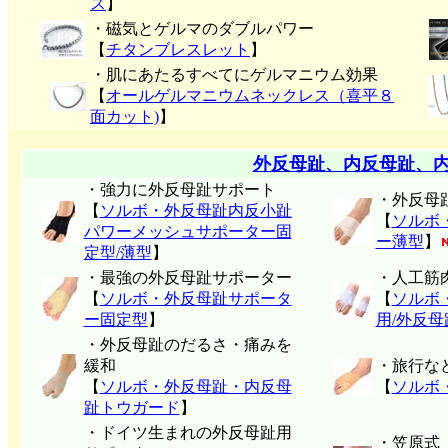
ス
】
・磁気とゲルマのダブルパワー
【
チタンブレスレット
】
・肌にあたるすべてにゲルマニウム効果
【
オールゲルマニウムネックレス（喜平８
面カット)
】
外反母趾、内反母趾、
・強力に外反母趾サポート
・外反母
【
ソルボ・外反母趾内反小趾
【
ソルボ
パワーメッシュサポーター固
ー薄型
】
定型/薄型
】
・最強の外反母趾サポーター
・人工筋
【
ソルボ・外反母趾サポータ
【
ソルボ
ー固定型
】
用/外反
・外反母趾のだるさ・痛みを
緩和
・旅行な
【
ソルボ・外反母趾・内反母
【
ソルボ
趾トウガード
】
・ドイツ生まれの外反母趾用
・笠原式