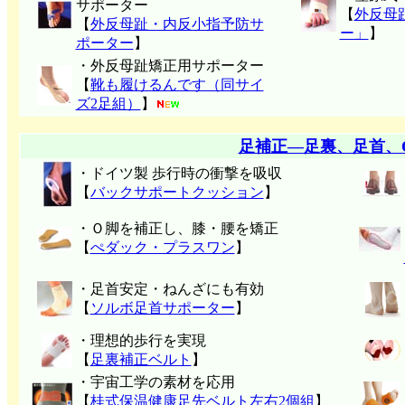
サポーター
【
外反母
【
外反母趾・内反小指予防サ
ー」
】
ポーター
】
・外反母趾矯正用サポーター
【
靴も履けるんです（同サイ
ズ2足組）
】
足補正―足裏、足首、
・ドイツ製 歩行時の衝撃を吸収
【
バックサポートクッション
】
・Ｏ脚を補正し、膝・腰を矯正
【
ぺダック・プラスワン
】
・足首安定・ねんざにも有効
【
ソルボ足首サポーター
】
・理想的歩行を実現
【
足裏補正ベルト
】
・宇宙工学の素材を応用
【
桂式保温健康足先ベルト左右2個組
】