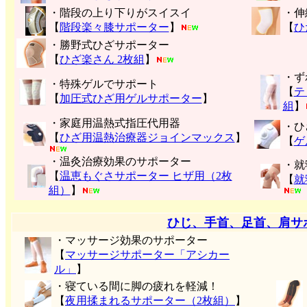
・階段の上り下りがスイスイ
・伸
【
階段楽々膝サポーター
】
【
ひ
・勝野式ひざサポーター
【
ひざ楽さん 2枚組
】
・ず
・特殊ゲルでサポート
【
テ
【
加圧式ひざ用ゲルサポーター
】
組
】
・家庭用温熱式指圧代用器
・ひ
【
ひざ用温熱治療器ジョインマックス
】
【
ゲ
・温灸治療効果のサポーター
・就
【
温恵もぐさサポーター ヒザ用（2枚
【
就
組）
】
ひじ、手首、足首、肩サ
・マッサージ効果のサポーター
【
マッサージサポーター「アシカー
ル」
】
・寝ている間に脚の疲れを軽減！
【
夜用揉まれるサポーター（2枚組）
】