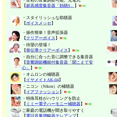
・左右の音量調節可能。充電式
【
超高感度集音器「効聴S」
】
・スタイリッシュな助聴器
【
ボイスメッセ
】
・操作簡単！音声拡張器
【
クリアーボイス
】
・待望の登場！
【
骨伝導クリアーボイス
】
・自分に合った音に調整できる集音器
【
音響調節機能付集音器「聞こえて安
心」
】
・オムロンの補聴器
【
イヤメイトAK-04
】
・ニコン（Nikon）の補聴器
【
イアファッション
】
・特殊耳栓がハウリングを防止
【
ミミー電子
ハーモニー補聴器
】
ご家庭の電話機が聞き取りやすく
【
電話音量増幅器テレアンプ
】