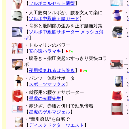
【
ソルボコルセット薄型
】
【
・人工筋肉ソルボが、腰を支えて楽に
・
【
ソルボ中殿筋＋腰ガード
】
【
・骨盤と股関節の歪みを正す腰痛対策
・
【
ソルボ中殿筋サポーター メッシュ薄
【
型
】
・トルマリンのパワー
【
安心環ハラマキ
】
・腹巻き＋指圧突起のすっきり爽快コラ
・
ボ
ー
【
夜用揉まれるはら巻き
】
【
・パンツ一体型サポーター
・
【
スポーツマックス
】
【
・就寝用の腰ケアサポーター
・
【
星虎の赤腰先生
】
【
・赤ひざ、赤腰と併用で効果倍増
・
【
星虎のゲルマジェル
】
【
・“牽引療法”を自宅で
【
ディスクドクターウエスト
】