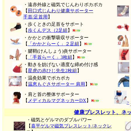
・遠赤外線と磁気でじんわりポカポカ
【
田口式じんわり健康サポーター
手首/足首用
】
・歩くときの足首をサポート
【
歩くんデス（2足組
】
・かかとの衝撃吸収サポーター
【
「かかとらーく」２足組
】
・腱鞘(けんしょう)炎サポーター
【
「手首らーく」3枚組
】
・動きを妨げない適度な締め付け感
【
星虎の赤ひじ先生2枚組
】
・温灸効果でポカポカ
【
温恵もぐさサポーター 肩用
】
・肩と首の整体サポーター
【
メディカルマグネッカーDX
】
>
健康ブレスレット、ネ
・磁気とゲルマのダブルパワー
【
喜平ゲルマ磁気ブレスレット/ネックレ