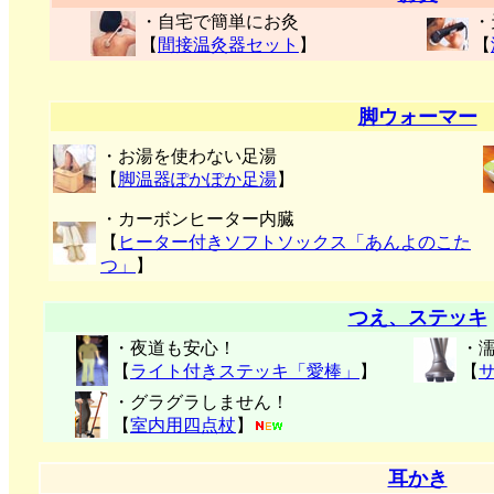
・自宅で簡単にお灸
・
【
間接温灸器セット
】
【
脚ウォーマー
・お湯を使わない足湯
【
脚温器ぽかぽか足湯
】
・カーボンヒーター内臓
【
ヒーター付きソフトソックス「あんよのこた
つ」
】
つえ、ステッキ
・夜道も安心！
・
【
ライト付きステッキ「愛棒」
】
【
・グラグラしません！
【
室内用四点杖
】
耳かき