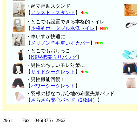
・起立補助スタンド
【
アシスト・スタンド
】
・どこでも設置できる本格的トイレ
【
本格的ポータブル水洗トイレ
】
・車いすが快適に
【
メリノン羊毛車いすカバー
】
・どこでもおしっこ
【
NEW携帯ウリバッグ
】
・男性のちょいモレ対策に
【
サイドシークレット
】
・男性機能回復！
【
パワーシークレット
】
・
羽根の様なつけ心地の布製失禁パッ
ド
【
さらさら安心パッド（2枚組）
】
クリッパーツー T
2961 Fax 046(875）2962