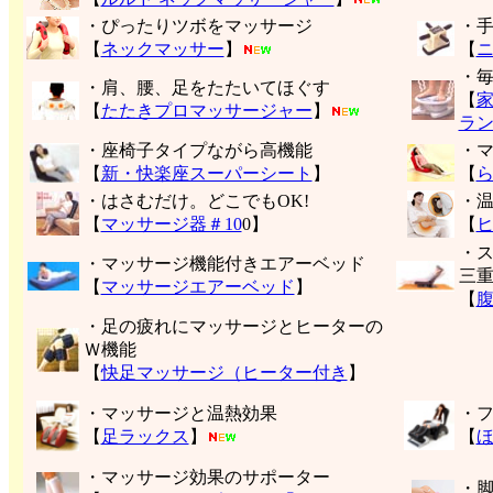
・ぴったりツボをマッサージ
・
【
ネックマッサー
】
【
・
・肩、腰、足をたたいてほぐす
【
【
たたきプロマッサージャー
】
ラ
・座椅子タイプながら高機能
・
【
新・快楽座スーパーシート
】
【
・はさむだけ。どこでもOK!
・
【
マッサージ器＃10
0】
【
・
・マッサージ機能付きエアーベッド
三
【
マッサージエアーベッド
】
【
・足の疲れにマッサージとヒーターの
Ｗ機能
【
快足マッサージ（ヒーター付き
】
・マッサージと温熱効果
・
【
足ラックス
】
【
・マッサージ効果のサポーター
・