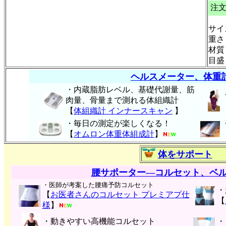
注
サイ
重さ
材質
目盛
ヘルスメーター、体重
・内蔵脂肪レベル、基礎代謝量、筋
肉量、骨量まで測れる体組織計
【
体組織計 インナースキャン
】
・毎日の測定が楽しくなる！
【
オムロン体重体組成計
】
体をサポート
腰サポーター―コルセット、ベ
・医師が考案した腰痛予防コルセット
・
【
お医者さんのコルセット プレミアプ仕
【
様
】
・動きやすい高機能コルセット
・