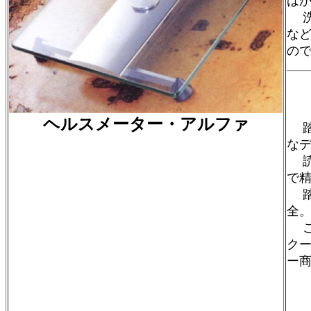
は
洗
な
の
ヘルスメーター・アルファ
踏
な
読
で
踏
全
この
ク
ー
￥