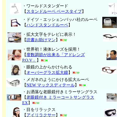
・ワールドスタンダード
【
スタンドルーペ ベースタイプ
】
・ドイツ・エッシェンバッハ社のルーペ
【
ハンド
スタンドルーペ
】
・拡大文字をテレビに表示！
【
読書お助けマン
】
・世界初！液体レンズを採用！
【
度数調節が出来る「アドレンズ
P.O.V」
】
・眼鏡の上からかけられる
【
オーバーグラス拡大鏡
】
・メガネのようにかける拡大ルーペ
【
NEW マックスディテール
】
・お洒落な老眼鏡付きミラーサングラス
【
老眼鏡付き ミラーコートサングラス
EX
】
・目をリラックス
【
アイリラクサー
】