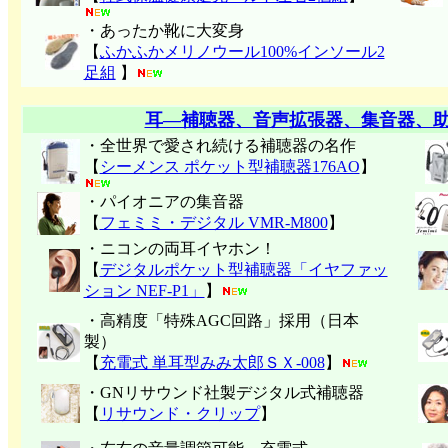
・あったか靴に大変身
【
ふかふかメリノウール100%インソール2
足組
】
耳―補聴器、音声拡張器、集音器、
・全世界で愛され続ける補聴器の名作
【
シーメンス ポケット型補聴器176AO
】
・パイオニアの集音器
【
フェミミ・デジタル VMR-M800
】
・ニコンの両耳イヤホン！
【
デジタルポケット型補聴器「イヤファッ
ション NEF-P1」
】
・高精度「特殊AGC回路」採用（日本
製）
【
充電式 単耳型みみ太郎ＳＸ-008
】
・GNリサウンド社製デジタル式補聴器
【
リサウンド・クリップ
】