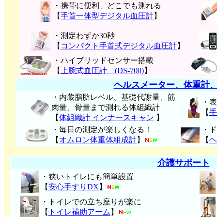
・携帯に便利、どこでも測れる
【
手首一体型デジタル血圧計
】
・測定わずか30秒
【
コンパクト手首式デジタル血圧計
】
・ハイブリッドセンサー搭載
【
上腕式血圧計 (DS-700)
】
ヘルスメーター、体重計
・内蔵脂肪レベル、基礎代謝量、筋
・表
肉量、骨量まで測れる体組織計
【
手
【
体組織計 インナースキャン
】
・毎日の測定が楽しくなる！
・ド
【
オムロン体重体組成計
】
【
ヘ
介護サポート
・狭いトイレにも簡単設置
【
安心手すりDX
】
・トイレでの立ち座りが楽に
【
トイレ補助アーム
】