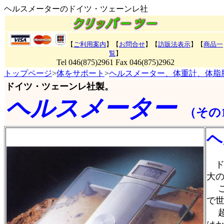
ヘルスメーターのドイツ・ツェーンレ社
【
ご利用案内
】【
お問合せ
】【
訪販法表示
】
【
商品一
覧
】
Tel 046(875)2961 Fax 046(875)2962
トップページ
>
体をサポート
>
ヘルスメーター、体重計、体脂
ドイツ・ツェーンレ社製。
ヘルスメーター
（その
ヘ
ドイ
大
こ
で
超