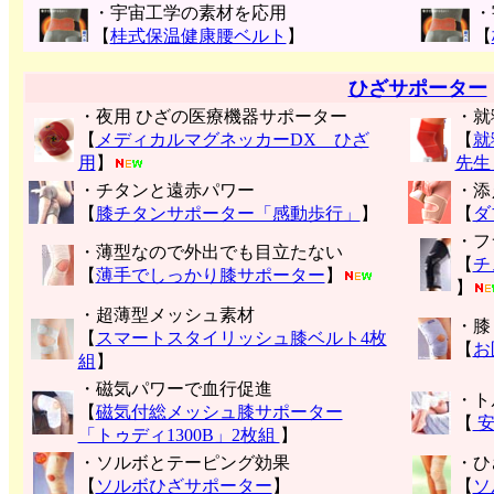
・宇宙工学の素材を応用
・
【
桂式保温健康腰ベルト
】
【
ひざサポーター
・夜用 ひざの医療機器サポーター
・就
【
メディカルマグネッカーDX ひざ
【
就
用
】
先生
・チタンと遠赤パワー
・添
【
膝チタンサポーター「感動歩行」
】
【
ダ
・フ
・薄型なので外出でも目立たない
【
チ
【
薄手でしっかり膝サポーター
】
】
・超薄型メッシュ素材
・膝
【
スマートスタイリッシュ膝ベルト4枚
【
お
組
】
・磁気パワーで血行促進
・ト
【
磁気付総メッシュ膝サポーター
【
安
「トゥディ1300B」2枚組
】
・ソルボとテーピング効果
・ひ
【
ソルボひざサポーター
】
【
ソ