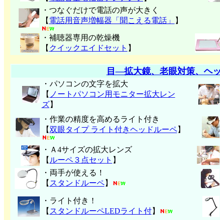
・つなぐだけで電話の声が大きく
【
電話用音声増幅器「聞こえる電話」
】
・補聴器専用の乾燥機
【
クイックエイドセット
】
目―拡大鏡、老眼対策、ヘ
・パソコンの文字を拡大
【
ノートパソコン用モニター拡大レン
ズ
】
・作業の精度を高めるライト付き
【
双眼タイプ ライト付きヘッドルーペ
】
・Ａ4サイズの拡大レンズ
【
ルーペ３点セット
】
・両手が使える！
【
スタンドルーペ
】
・ライト付き！
【
スタンドルーペLEDライト付
】