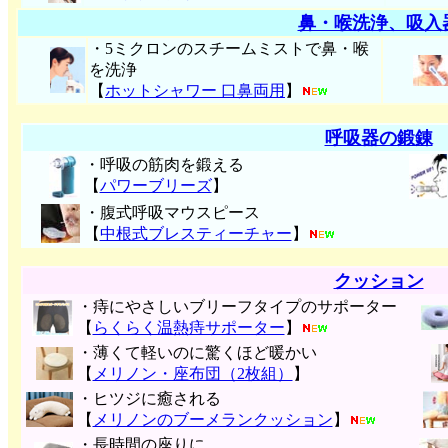
鼻・喉洗浄、吸入
・5ミクロンのスチームミストで鼻・喉
を洗浄
【
ホットシャワー 口鼻両用
】
呼吸器の鍛錬
・呼吸の筋肉を鍛える
【
パワーブリーズ
】
・腹式呼吸マウスピース
【
中根式ブレスティーチャー
】
クッション
・痔にやさしいブリーフタイプのサポーター
【
らくらく温熱痔サポーター
】
・薄くて軽いのに驚くほど暖かい
【
メリノン・座布団（2枚組）
】
・ヒツジに癒される
【
メリノンのブーメランクッション
】
・長時間の座りに