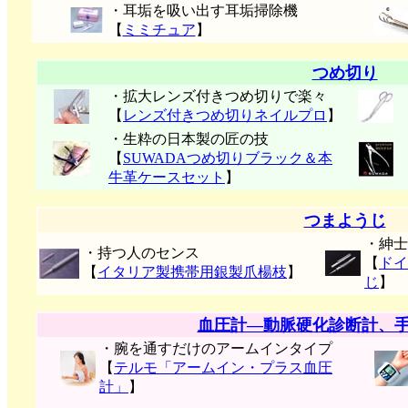
・耳垢を吸い出す耳垢掃除機
【
ミミチュア
】
つめ切り
・拡大レンズ付きつめ切りで楽々
【
レンズ付きつめ切りネイルプロ
】
・生粋の日本製の匠の技
【
SUWADAつめ切りブラック＆本
牛革ケースセット
】
つまようじ
・紳士
・持つ人のセンス
【
ドイ
【
イタリア製携帯用銀製爪楊枝
】
じ
】
血圧計―動脈硬化診断計、
・腕を通すだけのアームインタイプ
【
テルモ「アームイン・プラス血圧
計」
】