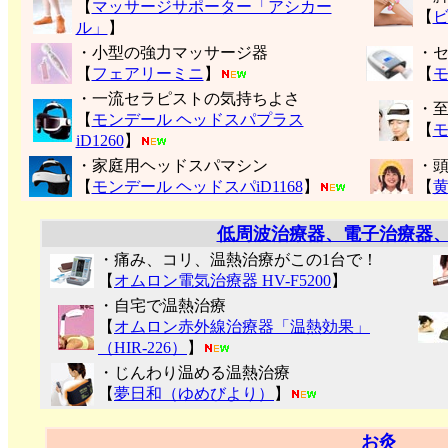
【
マッサージサポーター「アシカー
【
ル」
】
・小型の強力マッサージ器
・
【
フェアリーミニ
】
【
モ
・一流セラピストの気持ちよさ
・
【
モンデール ヘッドスパプラス
【
モ
iD1260
】
・家庭用ヘッドスパマシン
・
【
モンデール ヘッドスパiD1168
】
【
低周波治療器、電子治療器
・痛み、コリ、温熱治療がこの1台で！
【
オムロン電気治療器 HV-F5200
】
・自宅で温熱治療
【
オムロン赤外線治療器「温熱効果」
（HIR-226）
】
・じんわり温める温熱治療
【
夢日和（ゆめびより）
】
お灸