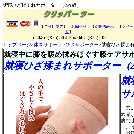
就寝ひざ揉まれサポーター（2枚組）
【
ご利用案内
】【
お問合せ
】【
訪販法表示
】【
商品一
覧
】
Tel 046（875)2961 Fax 046（875)2962
トップページ
>
体をサポート
>
ひざサポーター
>就寝ひざ揉ま
就寝中に膝を暖め揉みほぐす膝ケアサ
就寝ひざ揉まれサポーター（
就
サ
若い
軟骨
痛む
こう
就寝