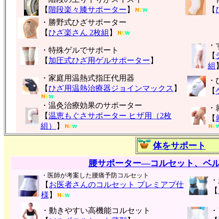
【
階段楽々膝サポーター
】
【
・勝野式ひざサポーター
【
ひざ楽さん 2枚組
】
・
・特殊ゲルでサポート
【
【
加圧式ひざ用ゲルサポーター
】
組
・家庭用温熱式指圧代用器
・
【
ひざ用温熱治療器ジョインマックス
】
【
・温灸治療効果のサポーター
・
【
温恵もぐさサポーター ヒザ用（2枚
【
組）
】
体をサポート
腰サポーター―コルセット、ベ
・医師が考案した腰痛予防コルセット
・
【
お医者さんのコルセット プレミアプ仕
【
様
】
・動きやすい高機能コルセット
・