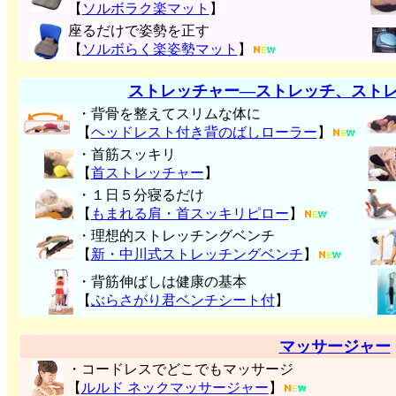
【
ソルボラク楽マット
】
座るだけで姿勢を正す
【
ソルボらく楽姿勢マット
】
ストレッチャー―ストレッチ、スト
・背骨を整えてスリムな体に
【
ヘッドレスト付き背のばしローラー
】
・首筋スッキリ
【
首ストレッチャー
】
・１日５分寝るだけ
【
もまれる肩・首スッキリピロー
】
・理想的ストレッチングベンチ
【
新・中川式ストレッチングベンチ
】
・背筋伸ばしは健康の基本
【
ぶらさがり君ベンチシート付
】
マッサージャー
・コードレスでどこでもマッサージ
【
ルルド ネックマッサージャー
】