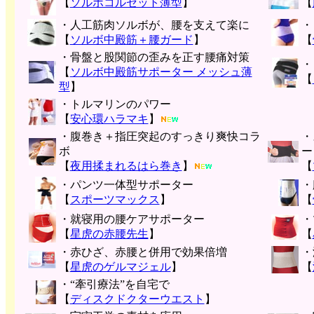
【
ソルボコルセット薄型
】
【
・人工筋肉ソルボが、腰を支えて楽に
・
【
ソルボ中殿筋＋腰ガード
】
【
・骨盤と股関節の歪みを正す腰痛対策
・
【
ソルボ中殿筋サポーター メッシュ薄
【
型
】
・トルマリンのパワー
【
安心環ハラマキ
】
・腹巻き＋指圧突起のすっきり爽快コラ
・
ボ
ー
【
夜用揉まれるはら巻き
】
【
・パンツ一体型サポーター
・
【
スポーツマックス
】
【
・就寝用の腰ケアサポーター
・
【
星虎の赤腰先生
】
【
・赤ひざ、赤腰と併用で効果倍増
・
【
星虎のゲルマジェル
】
【
・“牽引療法”を自宅で
【
ディスクドクターウエスト
】