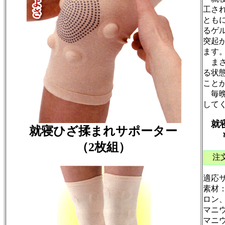
工さ
とも
るゲ
突起
ます
まさ
る状
こと
毎晩
して
就
就寝ひざ揉まれサポーター
￥6
（2枚組）
注
適応サ
素材
ロン
マニ
マニ