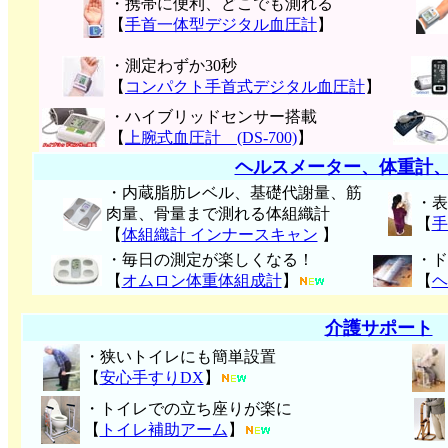
・携帯に便利、どこでも測れる
【
手首一体型デジタル血圧計
】
・測定わずか30秒
【
コンパクト手首式デジタル血圧計
】
・ハイブリッドセンサー搭載
【
上腕式血圧計 (DS-700)
】
ヘルスメーター、体重計
・内蔵脂肪レベル、基礎代謝量、筋
・表
肉量、骨量まで測れる体組織計
【
手
【
体組織計 インナースキャン
】
・毎日の測定が楽しくなる！
・ド
【
オムロン体重体組成計
】
【
ヘ
介護サポート
・狭いトイレにも簡単設置
【
安心手すりDX
】
・トイレでの立ち座りが楽に
【
トイレ補助アーム
】