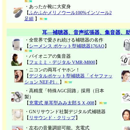
・あったか靴に大変身
【
ふかふかメリノウール100%インソール2
足組
】
耳―補聴器、音声拡張器、集音器、
・全世界で愛され続ける補聴器の名作
【
シーメンス ポケット型補聴器176AO
】
・パイオニアの集音器
【
フェミミ・デジタル VMR-M800
】
・ニコンの両耳イヤホン！
【
デジタルポケット型補聴器「イヤファッ
ション NEF-P1」
】
・高精度「特殊AGC回路」採用（日本
製）
【
充電式 単耳型みみ太郎ＳＸ-008
】
・GNリサウンド社製デジタル式補聴器
【
リサウンド・クリップ
】
・左右の音量調節可能。充電式