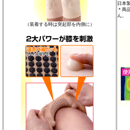
日本
＊商
ん。
（装着する時は突起部を内側に）