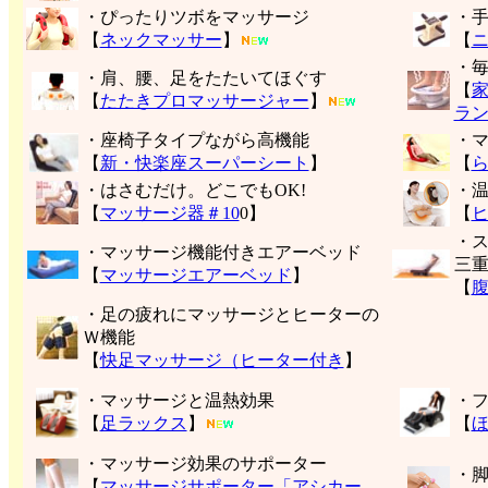
・ぴったりツボをマッサージ
・
【
ネックマッサー
】
【
・
・肩、腰、足をたたいてほぐす
【
【
たたきプロマッサージャー
】
ラ
・座椅子タイプながら高機能
・
【
新・快楽座スーパーシート
】
【
・はさむだけ。どこでもOK!
・
【
マッサージ器＃10
0】
【
・
・マッサージ機能付きエアーベッド
三
【
マッサージエアーベッド
】
【
・足の疲れにマッサージとヒーターの
Ｗ機能
【
快足マッサージ（ヒーター付き
】
・マッサージと温熱効果
・
【
足ラックス
】
【
・マッサージ効果のサポーター
・
【
マッサージサポーター「アシカー