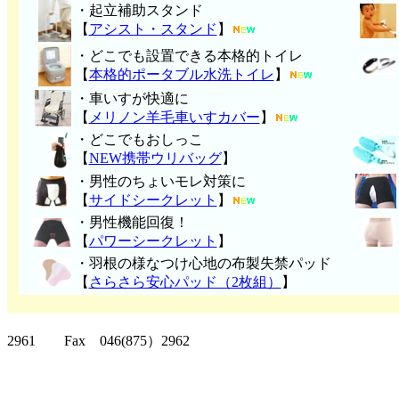
・起立補助スタンド
【
アシスト・スタンド
】
・どこでも設置できる本格的トイレ
【
本格的ポータブル水洗トイレ
】
・車いすが快適に
【
メリノン羊毛車いすカバー
】
・どこでもおしっこ
【
NEW携帯ウリバッグ
】
・男性のちょいモレ対策に
【
サイドシークレット
】
・男性機能回復！
【
パワーシークレット
】
・
羽根の様なつけ心地の布製失禁パッ
ド
【
さらさら安心パッド（2枚組）
】
クリッパーツー T
2961 Fax 046(875）2962