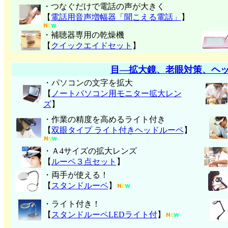
・つなぐだけで電話の声が大きく
【
電話用音声増幅器「聞こえる電話」
】
・補聴器専用の乾燥機
【
クイックエイドセット
】
目―拡大鏡、老眼対策、ヘ
・パソコンの文字を拡大
【
ノートパソコン用モニター拡大レン
ズ
】
・作業の精度を高めるライト付き
【
双眼タイプ ライト付きヘッドルーペ
】
・Ａ4サイズの拡大レンズ
【
ルーペ３点セット
】
・両手が使える！
【
スタンドルーペ
】
・ライト付き！
【
スタンドルーペLEDライト付
】