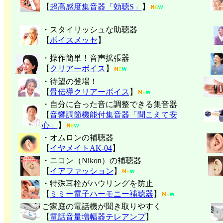
【
超高感度集音器「効聴S」
】
・スタイリッシュな助聴器
【
ボイスメッセ
】
・操作簡単！音声拡張器
【
クリアーボイス
】
・待望の登場！
【
骨伝導クリアーボイス
】
・自分に合った音に調整できる集音器
【
音響調節機能付集音器「聞こえて安
心」
】
・オムロンの補聴器
【
イヤメイトAK-04
】
・ニコン（Nikon）の補聴器
【
イアファッション
】
・特殊耳栓がハウリングを防止
【
ミミー電子
ハーモニー補聴器
】
ご家庭の電話機が聞き取りやすく
【
電話音量増幅器テレアンプ
】