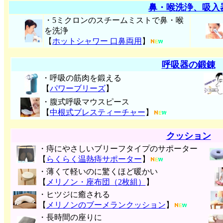
鼻・喉洗浄、吸入
・5ミクロンのスチームミストで鼻・喉
を洗浄
【
ホットシャワー 口鼻両用
】
呼吸器の鍛錬
・呼吸の筋肉を鍛える
【
パワーブリーズ
】
・腹式呼吸マウスピース
【
中根式ブレスティーチャー
】
クッション
・痔にやさしいブリーフタイプのサポーター
【
らくらく温熱痔サポーター
】
・薄くて軽いのに驚くほど暖かい
【
メリノン・座布団（2枚組）
】
・ヒツジに癒される
【
メリノンのブーメランクッション
】
・長時間の座りに