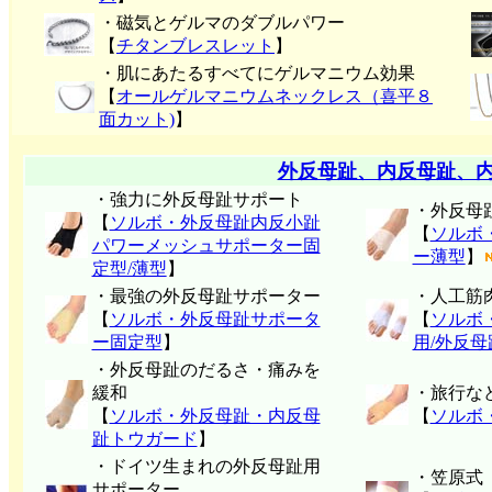
・磁気とゲルマのダブルパワー
【
チタンブレスレット
】
・肌にあたるすべてにゲルマニウム効果
【
オールゲルマニウムネックレス（喜平８
面カット)
】
外反母趾、内反母趾、
・強力に外反母趾サポート
・外反母
【
ソルボ・外反母趾内反小趾
【
ソルボ
パワーメッシュサポーター固
ー薄型
】
定型/薄型
】
・最強の外反母趾サポーター
・人工筋
【
ソルボ・外反母趾サポータ
【
ソルボ
ー固定型
】
用/外反
・外反母趾のだるさ・痛みを
緩和
・旅行な
【
ソルボ・外反母趾・内反母
【
ソルボ
趾トウガード
】
・ドイツ生まれの外反母趾用
・笠原式
サポーター