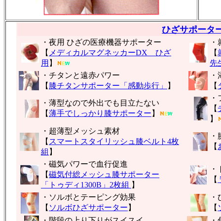
ひざサポータ
・夜用 ひざの医療機器サポーター
・
【
メディカルマグネッカーDX ひざ
【
用
】
先
・チタンと遠赤パワー
・
【
膝チタンサポーター「感動歩行」
】
【
・
・薄型なので外出でも目立たない
【
【
薄手でしっかり膝サポーター
】
】
・超薄型メッシュ素材
・
【
スマートスタイリッシュ膝ベルト4枚
【
組
】
・磁気パワーで血行促進
・
【
磁気付総メッシュ膝サポーター
【
「トゥディ1300B」2枚組
】
・ソルボとテーピング効果
・
【
ソルボひざサポーター
】
【
・階段の上り下りがスイスイ
・