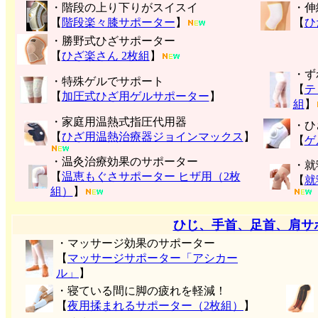
・階段の上り下りがスイスイ
・伸
【
階段楽々膝サポーター
】
【
ひ
・勝野式ひざサポーター
【
ひざ楽さん 2枚組
】
・ず
・特殊ゲルでサポート
【
テ
【
加圧式ひざ用ゲルサポーター
】
組
】
・家庭用温熱式指圧代用器
・ひ
【
ひざ用温熱治療器ジョインマックス
】
【
ゲ
・温灸治療効果のサポーター
・就
【
温恵もぐさサポーター ヒザ用（2枚
【
就
組）
】
ひじ、手首、足首、肩サ
・マッサージ効果のサポーター
【
マッサージサポーター「アシカー
ル」
】
・寝ている間に脚の疲れを軽減！
【
夜用揉まれるサポーター（2枚組）
】