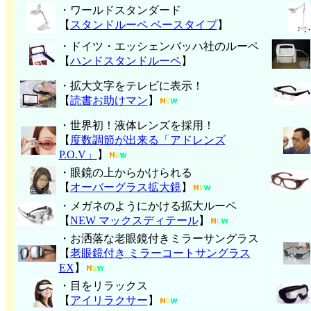
・ワールドスタンダード
【
スタンドルーペ ベースタイプ
】
・ドイツ・エッシェンバッハ社のルーペ
【
ハンド
スタンドルーペ
】
・拡大文字をテレビに表示！
【
読書お助けマン
】
・世界初！液体レンズを採用！
【
度数調節が出来る「アドレンズ
P.O.V」
】
・眼鏡の上からかけられる
【
オーバーグラス拡大鏡
】
・メガネのようにかける拡大ルーペ
【
NEW マックスディテール
】
・お洒落な老眼鏡付きミラーサングラス
【
老眼鏡付き ミラーコートサングラス
EX
】
・目をリラックス
【
アイリラクサー
】