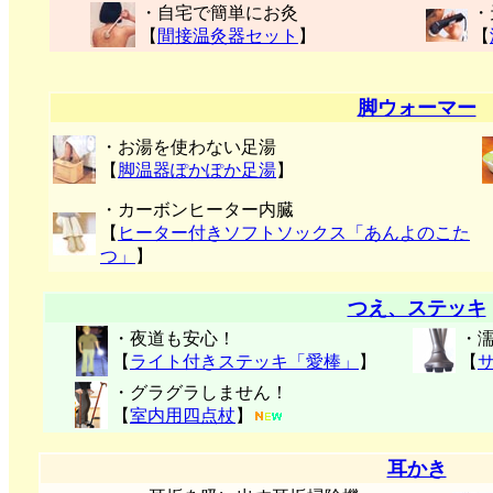
・自宅で簡単にお灸
・
【
間接温灸器セット
】
【
脚ウォーマー
・お湯を使わない足湯
【
脚温器ぽかぽか足湯
】
・カーボンヒーター内臓
【
ヒーター付きソフトソックス「あんよのこた
つ」
】
つえ、ステッキ
・夜道も安心！
・
【
ライト付きステッキ「愛棒」
】
【
・グラグラしません！
【
室内用四点杖
】
耳かき