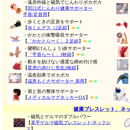
・遠赤外線と磁気でじんわりポカポカ
【
田口式じんわり健康サポーター
手首/足首用
】
・歩くときの足首をサポート
【
歩くんデス（2足組
】
・かかとの衝撃吸収サポーター
【
「かかとらーく」２足組
】
・腱鞘(けんしょう)炎サポーター
【
「手首らーく」3枚組
】
・動きを妨げない適度な締め付け感
【
星虎の赤ひじ先生2枚組
】
・温灸効果でポカポカ
【
温恵もぐさサポーター 肩用
】
・肩と首の整体サポーター
【
メディカルマグネッカーDX
】
>
健康ブレスレット、ネ
・磁気とゲルマのダブルパワー
【
喜平ゲルマ磁気ブレスレット/ネックレ
ス
】