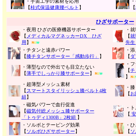
・宇宙工学の素材を応用
・
【
桂式保温健康腰ベルト
】
【
ひざサポーター
・夜用 ひざの医療機器サポーター
・就
【
メディカルマグネッカーDX ひざ
【
就
用
】
先生
・チタンと遠赤パワー
・添
【
膝チタンサポーター「感動歩行」
】
【
ダ
・フ
・薄型なので外出でも目立たない
【
チ
【
薄手でしっかり膝サポーター
】
】
・超薄型メッシュ素材
・膝
【
スマートスタイリッシュ膝ベルト4枚
【
お
組
】
・磁気パワーで血行促進
・ト
【
磁気付総メッシュ膝サポーター
【
安
「トゥディ1300B」2枚組
】
・ソルボとテーピング効果
・ひ
【
ソルボひざサポーター
】
【
ソ