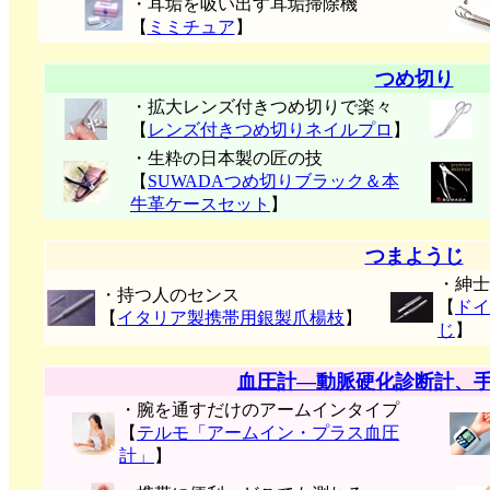
・耳垢を吸い出す耳垢掃除機
【
ミミチュア
】
つめ切り
・拡大レンズ付きつめ切りで楽々
【
レンズ付きつめ切りネイルプロ
】
・生粋の日本製の匠の技
【
SUWADAつめ切りブラック＆本
牛革ケースセット
】
つまようじ
・紳士
・持つ人のセンス
【
ドイ
【
イタリア製携帯用銀製爪楊枝
】
じ
】
血圧計―動脈硬化診断計、
・腕を通すだけのアームインタイプ
【
テルモ「アームイン・プラス血圧
計」
】