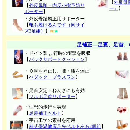
【
外反母
【
外反母趾・内反小指予防サ
ー」
】
ポーター
】
・外反母趾矯正用サポーター
【
靴も履けるんです（同サイ
ズ2足組）
】
足補正―足裏、足首、
・ドイツ製 歩行時の衝撃を吸収
【
バックサポートクッション
】
・Ｏ脚を補正し、膝・腰を矯正
【
ぺダック・プラスワン
】
・足首安定・ねんざにも有効
【
ソルボ足首サポーター
】
・理想的歩行を実現
【
足裏補正ベルト
】
・宇宙工学の素材を応用
【
桂式保温健康足先ベルト左右2個組
】