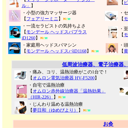
【
ル」
】
・小型の強力マッサージ器
・
【
フェアリーミニ
】
【
モ
・一流セラピストの気持ちよさ
・
【
モンデール ヘッドスパプラス
【
モ
iD1260
】
・家庭用ヘッドスパマシン
・
【
モンデール ヘッドスパiD1168
】
【
低周波治療器、電子治療器
・痛み、コリ、温熱治療がこの1台で！
【
オムロン電気治療器 HV-F5200
】
・自宅で温熱治療
【
オムロン赤外線治療器「温熱効果」
（HIR-226）
】
・じんわり温める温熱治療
【
夢日和（ゆめびより）
】
お灸