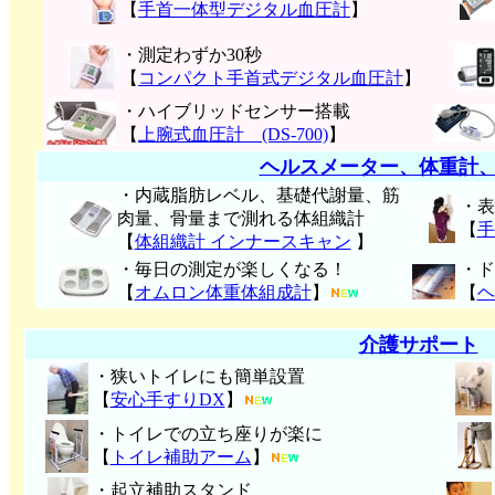
【
手首一体型デジタル血圧計
】
・測定わずか30秒
【
コンパクト手首式デジタル血圧計
】
・ハイブリッドセンサー搭載
【
上腕式血圧計 (DS-700)
】
ヘルスメーター、体重計
・内蔵脂肪レベル、基礎代謝量、筋
・表
肉量、骨量まで測れる体組織計
【
手
【
体組織計 インナースキャン
】
・毎日の測定が楽しくなる！
・ド
【
オムロン体重体組成計
】
【
ヘ
介護サポート
・狭いトイレにも簡単設置
【
安心手すりDX
】
・トイレでの立ち座りが楽に
【
トイレ補助アーム
】
・起立補助スタンド