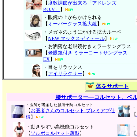
【
度数調節が出来る「アドレンズ
P.O.V」
】
・眼鏡の上からかけられる
【
オーバーグラス拡大鏡
】
・メガネのようにかける拡大ルーペ
【
NEW マックスディテール
】
・お洒落な老眼鏡付きミラーサングラス
【
老眼鏡付き ミラーコートサングラス
EX
】
・目をリラックス
【
アイリラクサー
】
体をサポート
腰サポーター―コルセット、ベ
・医師が考案した腰痛予防コルセット
・
【
お医者さんのコルセット プレミアプ仕
【
様
】
・動きやすい高機能コルセット
・
【
ソルボコルセット薄型
】
【