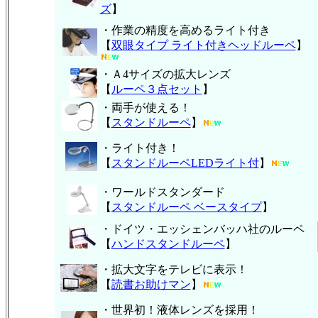
ズ
】
・作業の精度を高めるライト付き
【
双眼タイプ ライト付きヘッドルーペ
】
・Ａ4サイズの拡大レンズ
【
ルーペ３点セット
】
・両手が使える！
【
スタンドルーペ
】
・ライト付き！
【
スタンドルーペLEDライト付
】
・ワールドスタンダード
【
スタンドルーペ ベースタイプ
】
・ドイツ・エッシェンバッハ社のルーペ
【
ハンド
スタンドルーペ
】
・拡大文字をテレビに表示！
【
読書お助けマン
】
・世界初！液体レンズを採用！