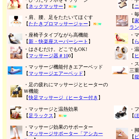
【
ネックマッサー
】
【
・
・肩、腰、足をたたいてほぐす
【
【
たたきプロマッサージャー
】
ラ
・座椅子タイプながら高機能
・
【
新・快楽座スーパーシート
】
【
・はさむだけ。どこでもOK!
・
【
マッサージ器＃10
0】
【
・
・マッサージ機能付きエアーベッド
三
【
マッサージエアーベッド
】
【
・足の疲れにマッサージとヒーターの
Ｗ機能
【
快足マッサージ（ヒーター付き
】
・マッサージと温熱効果
・
【
足ラックス
】
【
・マッサージ効果のサポーター
・
【
マッサージサポーター「アシカー
【