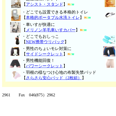
【
アシスト・スタンド
】
・どこでも設置できる本格的トイレ
【
本格的ポータブル水洗トイレ
】
・車いすが快適に
【
メリノン羊毛車いすカバー
】
・どこでもおしっこ
【
NEW携帯ウリバッグ
】
・男性のちょいモレ対策に
【
サイドシークレット
】
・男性機能回復！
【
パワーシークレット
】
・
羽根の様なつけ心地の布製失禁パッ
ド
【
さらさら安心パッド（2枚組）
】
クリッパーツー T
2961 Fax 046(875）2962