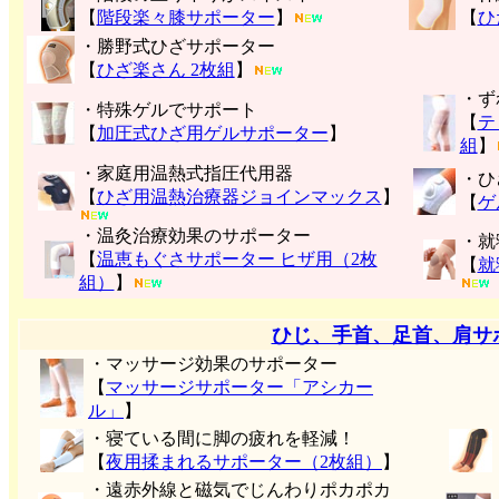
【
階段楽々膝サポーター
】
【
ひ
・勝野式ひざサポーター
【
ひざ楽さん 2枚組
】
・ず
・特殊ゲルでサポート
【
テ
【
加圧式ひざ用ゲルサポーター
】
組
】
・家庭用温熱式指圧代用器
・ひ
【
ひざ用温熱治療器ジョインマックス
】
【
ゲ
・温灸治療効果のサポーター
・就
【
温恵もぐさサポーター ヒザ用（2枚
【
就
組）
】
ひじ、手首、足首、肩サ
・マッサージ効果のサポーター
【
マッサージサポーター「アシカー
ル」
】
・寝ている間に脚の疲れを軽減！
【
夜用揉まれるサポーター（2枚組）
】
・遠赤外線と磁気でじんわりポカポカ