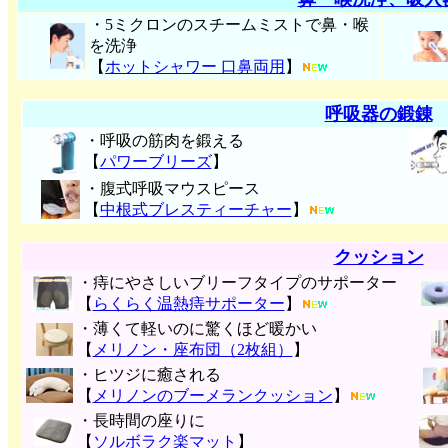
・5ミクロンのスチームミストで鼻・喉
を洗浄
【
ホットシャワー 口鼻両用
】
呼吸器の鍛錬
・呼吸の筋肉を鍛える
【
パワーブリーズ
】
・腹式呼吸マウスピース
【
中根式ブレスティーチャー
】
クッション
・痔にやさしいブリーフタイプのサポーター
【
らくらく温熱痔サポーター
】
・薄くて軽いのに驚くほど暖かい
【
メリノン・座布団（2枚組）
】
・ヒツジに癒される
【
メリノンのブーメランクッション
】
・長時間の座りに
【
ソルボラク楽マット
】