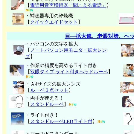
【
電話用音声増幅器「聞こえる電話」
】
・補聴器専用の乾燥機
【
クイックエイドセット
】
目―拡大鏡、老眼対策、ヘ
・パソコンの文字を拡大
【
ノートパソコン用モニター拡大レン
ズ
】
・作業の精度を高めるライト付き
【
双眼タイプ ライト付きヘッドルーペ
】
・Ａ4サイズの拡大レンズ
【
ルーペ３点セット
】
・両手が使える！
【
スタンドルーペ
】
・ライト付き！
【
スタンドルーペLEDライト付
】
・ワールドスタンダード