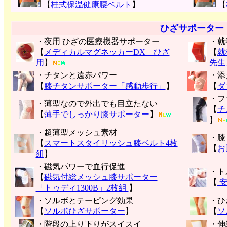
【
桂式保温健康腰ベルト
】
【
ひざサポーター
・夜用 ひざの医療機器サポーター
・就
【
メディカルマグネッカーDX ひざ
【
就
用
】
先生
・チタンと遠赤パワー
・添
【
膝チタンサポーター「感動歩行」
】
【
ダ
・フ
・薄型なので外出でも目立たない
【
チ
【
薄手でしっかり膝サポーター
】
】
・超薄型メッシュ素材
・膝
【
スマートスタイリッシュ膝ベルト4枚
【
お
組
】
・磁気パワーで血行促進
・ト
【
磁気付総メッシュ膝サポーター
【
安
「トゥディ1300B」2枚組
】
・ソルボとテーピング効果
・ひ
【
ソルボひざサポーター
】
【
ソ
・階段の上り下りがスイスイ
・伸