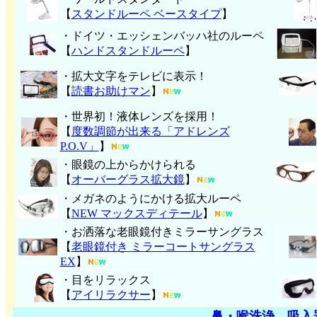
【
スタンドルーペ ベースタイプ
】
・ドイツ・エッシェンバッハ社のルーペ
【
ハンド
スタンドルーペ
】
・拡大文字をテレビに表示！
【
読書お助けマン
】
・世界初！液体レンズを採用！
【
度数調節が出来る「アドレンズ
P.O.V」
】
・眼鏡の上からかけられる
【
オーバーグラス拡大鏡
】
・メガネのようにかける拡大ルーペ
【
NEW マックスディテール
】
・お洒落な老眼鏡付きミラーサングラス
【
老眼鏡付き ミラーコートサングラス
EX
】
・目をリラックス
【
アイリラクサー
】
鼻・喉洗浄、吸入