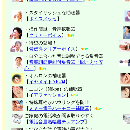
・スタイリッシュな助聴器
【
ボイスメッセ
】
・操作簡単！音声拡張器
【
クリアーボイス
】
・待望の登場！
【
骨伝導クリアーボイス
】
・自分に合った音に調整できる集音器
【
音響調節機能付集音器「聞こえて安
心」
】
・オムロンの補聴器
【
イヤメイトAK-04
】
・ニコン（Nikon）の補聴器
【
イアファッション
】
・特殊耳栓がハウリングを防止
【
ミミー電子
ハーモニー補聴器
】
ご家庭の電話機が聞き取りやすく
【
電話音量増幅器テレアンプ
】
・つなぐだけで電話の声が大きく