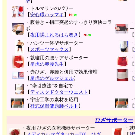
型
】
・トルマリンのパワー
【
安心環ハラマキ
】
・腹巻き＋指圧突起のすっきり爽快コラ
・
ボ
ー
【
夜用揉まれるはら巻き
】
【
・パンツ一体型サポーター
・
【
スポーツマックス
】
【
・就寝用の腰ケアサポーター
・
【
星虎の赤腰先生
】
【
・赤ひざ、赤腰と併用で効果倍増
・
【
星虎のゲルマジェル
】
【
・“牽引療法”を自宅で
【
ディスクドクターウエスト
】
・宇宙工学の素材を応用
・
【
桂式保温健康腰ベルト
】
【
ひざサポーター
・夜用 ひざの医療機器サポーター
・就
【
メディカルマグネッカーDX ひざ
【
就