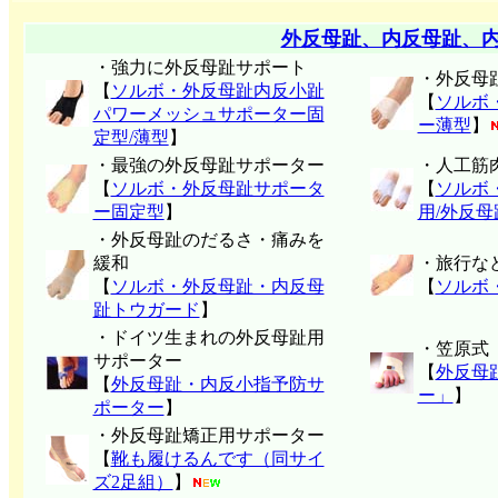
外反母趾、内反母趾、
・強力に外反母趾サポート
・外反母
【
ソルボ・外反母趾内反小趾
【
ソルボ
パワーメッシュサポーター固
ー薄型
】
定型/薄型
】
・最強の外反母趾サポーター
・人工筋
【
ソルボ・外反母趾サポータ
【
ソルボ
ー固定型
】
用/外反
・外反母趾のだるさ・痛みを
緩和
・旅行な
【
ソルボ・外反母趾・内反母
【
ソルボ
趾トウガード
】
・ドイツ生まれの外反母趾用
・笠原式
サポーター
【
外反母
【
外反母趾・内反小指予防サ
ー」
】
ポーター
】
・外反母趾矯正用サポーター
【
靴も履けるんです（同サイ
ズ2足組）
】