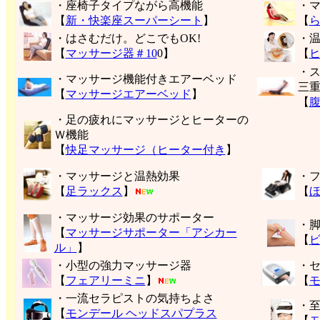
・座椅子タイプながら高機能
・
【
新・快楽座スーパーシート
】
【
・はさむだけ。どこでもOK!
・
【
マッサージ器＃10
0】
【
・
・マッサージ機能付きエアーベッド
三
【
マッサージエアーベッド
】
【
・足の疲れにマッサージとヒーターの
Ｗ機能
【
快足マッサージ（ヒーター付き
】
・マッサージと温熱効果
・
【
足ラックス
】
【
・マッサージ効果のサポーター
・
【
マッサージサポーター「アシカー
【
ル」
】
・小型の強力マッサージ器
・
【
フェアリーミニ
】
【
モ
・一流セラピストの気持ちよさ
・
【
モンデール ヘッドスパプラス