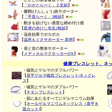
【
「かかとらーく」２足組
】
・腱鞘(けんしょう)炎サポーター
【
「手首らーく」3枚組
】
・動きを妨げない適度な締め付け感
【
星虎の赤ひじ先生2枚組
】
・温灸効果でポカポカ
【
温恵もぐさサポーター 肩用
】
・肩と首の整体サポーター
【
メディカルマグネッカーDX
】
>
健康ブレスレット、ネ
・磁気とゲルマのダブルパワー
【
喜平ゲルマ磁気ブレスレット/ネックレ
ス
】
・磁気とゲルマのダブルパワー
【
チタンブレスレット
】
・肌にあたるすべてにゲルマニウム効果
【
オールゲルマニウムネックレス（喜平８
面カット)
】