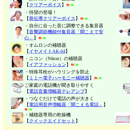
【
クリアーボイス
】
・待望の登場！
【
骨伝導クリアーボイス
】
・自分に合った音に調整できる集音器
【
音響調節機能付集音器「聞こえて安
心」
】
・オムロンの補聴器
【
イヤメイトAK-04
】
・ニコン（Nikon）の補聴器
【
イアファッション
】
・特殊耳栓がハウリングを防止
【
ミミー電子
ハーモニー補聴器
】
ご家庭の電話機が聞き取りやすく
【
電話音量増幅器テレアンプ
】
・つなぐだけで電話の声が大きく
【
電話用音声増幅器「聞こえる電話」
】
・補聴器専用の乾燥機
【
クイックエイドセット
】