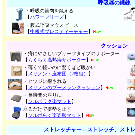
呼吸器の鍛錬
・呼吸の筋肉を鍛える
【
パワーブリーズ
】
・腹式呼吸マウスピース
【
中根式ブレスティーチャー
】
クッション
・痔にやさしいブリーフタイプのサポーター
【
らくらく温熱痔サポーター
】
・薄くて軽いのに驚くほど暖かい
【
メリノン・座布団（2枚組）
】
・ヒツジに癒される
【
メリノンのブーメランクッション
】
・長時間の座りに
【
ソルボラク楽マット
】
座るだけで姿勢を正す
【
ソルボらく楽姿勢マット
】
ストレッチャー―ストレッチ、スト