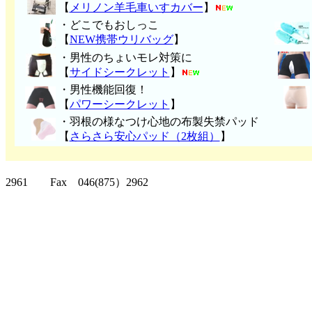
【
メリノン羊毛車いすカバー
】
・どこでもおしっこ
【
NEW携帯ウリバッグ
】
・男性のちょいモレ対策に
【
サイドシークレット
】
・男性機能回復！
【
パワーシークレット
】
・
羽根の様なつけ心地の布製失禁パッ
ド
【
さらさら安心パッド（2枚組）
】
クリッパーツー T
2961 Fax 046(875）2962