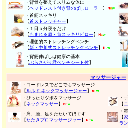
・背骨を整えてスリムな体に
【
ヘッドレスト付き背のばしローラー
】
・首筋スッキリ
【
首ストレッチャー
】
・１日５分寝るだけ
【
もまれる肩・首スッキリピロー
】
・理想的ストレッチングベンチ
【
新・中川式ストレッチングベンチ
】
・背筋伸ばしは健康の基本
【
ぶらさがり君ベンチシート付
】
マッサージャー
・コードレスでどこでもマッサージ
【
ルルド ネックマッサージャー
】
・ぴったりツボをマッサージ
・
【
ネックマッサー
】
【
・
・肩、腰、足をたたいてほぐす
【
【
たたきプロマッサージャー
】
ラ