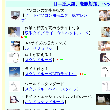
目―拡大鏡、老眼対策、ヘ
・パソコンの文字を拡大
【
ノートパソコン用モニター拡大レン
ズ
】
・作業の精度を高めるライト付き
【
双眼タイプ ライト付きヘッドルーペ
】
・Ａ4サイズの拡大レンズ
【
ルーペ３点セット
】
・両手が使える！
【
スタンドルーペ
】
・ライト付き！
【
スタンドルーペLEDライト付
】
・ワールドスタンダード
【
スタンドルーペ ベースタイプ
】
・ドイツ・エッシェンバッハ社のルーペ
【
ハンド
スタンドルーペ
】