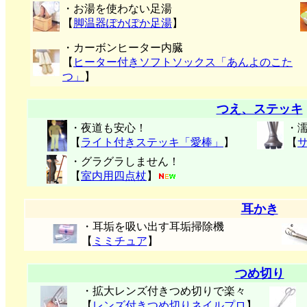
・お湯を使わない足湯
【
脚温器ぽかぽか足湯
】
・カーボンヒーター内臓
【
ヒーター付きソフトソックス「あんよのこた
つ」
】
つえ、ステッキ
・夜道も安心！
・
【
ライト付きステッキ「愛棒」
】
【
・グラグラしません！
【
室内用四点杖
】
耳かき
・耳垢を吸い出す耳垢掃除機
【
ミミチュア
】
つめ切り
・拡大レンズ付きつめ切りで楽々
【
レンズ付きつめ切りネイルプロ
】