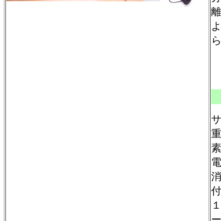
サ
重
電
消
ー