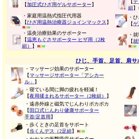
【
テ
【
加圧式ひざ用ゲルサポーター
】
組
】
・家庭用温熱式指圧代用器
・ひ
【
ひざ用温熱治療器ジョインマックス
】
【
ゲ
・温灸治療効果のサポーター
・就
【
温恵もぐさサポーター ヒザ用（2枚
【
就
組）
】
ひじ、手首、足首、肩サ
・マッサージ効果のサポーター
【
マッサージサポーター「アシカー
ル」
】
・寝ている間に脚の疲れを軽減！
【
夜用揉まれるサポーター（2枚組）
】
・遠赤外線と磁気でじんわりポカポカ
【
田口式じんわり健康サポーター
手首/足首用
】
・歩くときの足首をサポート
【
歩くんデス（2足組
】
・かかとの衝撃吸収サポーター