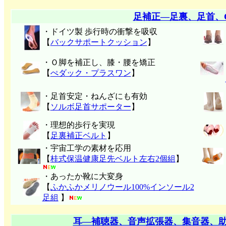
足補正―足裏、足首、
・ドイツ製 歩行時の衝撃を吸収
【
バックサポートクッション
】
・Ｏ脚を補正し、膝・腰を矯正
【
ぺダック・プラスワン
】
・足首安定・ねんざにも有効
【
ソルボ足首サポーター
】
・理想的歩行を実現
【
足裏補正ベルト
】
・宇宙工学の素材を応用
【
桂式保温健康足先ベルト左右2個組
】
・あったか靴に大変身
【
ふかふかメリノウール100%インソール2
足組
】
耳―補聴器、音声拡張器、集音器、