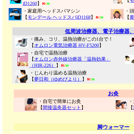
【
モ
iD1260
】
・家庭用ヘッドスパマシン
・
【
モンデール ヘッドスパiD1168
】
【
低周波治療器、電子治療器
・痛み、コリ、温熱治療がこの1台で！
【
オムロン電気治療器 HV-F5200
】
・自宅で温熱治療
【
オムロン赤外線治療器「温熱効果」
（HIR-226）
】
・じんわり温める温熱治療
【
夢日和（ゆめびより）
】
お灸
・自宅で簡単にお灸
・
【
間接温灸器セット
】
【
脚ウォーマー