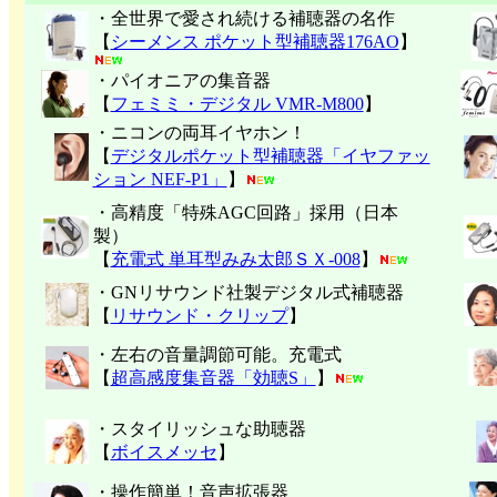
・全世界で愛され続ける補聴器の名作
【
シーメンス ポケット型補聴器176AO
】
・パイオニアの集音器
【
フェミミ・デジタル VMR-M800
】
・ニコンの両耳イヤホン！
【
デジタルポケット型補聴器「イヤファッ
ション NEF-P1」
】
・高精度「特殊AGC回路」採用（日本
製）
【
充電式 単耳型みみ太郎ＳＸ-008
】
・GNリサウンド社製デジタル式補聴器
【
リサウンド・クリップ
】
・左右の音量調節可能。充電式
【
超高感度集音器「効聴S」
】
・スタイリッシュな助聴器
【
ボイスメッセ
】
・操作簡単！音声拡張器