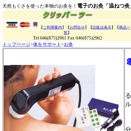
電子のお灸「温ねつ灸
天然もぐさを使った本物のお灸を！
【
ご利用案内
】【
お問合せ
】【
訪販法表示
】
【
商品一
覧
】
Tel 046(875)2961 Fax 046(875)2962
トップページ
>
体をサポート
>
お灸