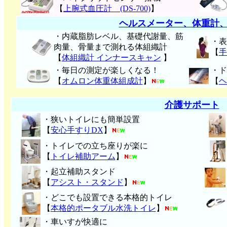
【
上腕式血圧計 (DS-700)
】
ヘルスメーター、体重計
・内蔵脂肪レベル、基礎代謝量、筋
・表
肉量、骨量まで測れる体組織計
【
手
【
体組織計 インナースキャン
】
・毎日の測定が楽しくなる！
・ド
【
オムロン体重体組成計
】
【
ヘ
介護サポート
・狭いトイレにも簡単設置
【
安心手すりDX
】
・トイレでの立ち座りが楽に
【
トイレ補助アーム
】
・起立補助スタンド
【
アシスト・スタンド
】
・どこでも設置できる本格的トイレ
【
本格的ポータブル水洗トイレ
】
・車いすが快適に