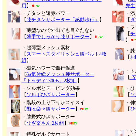
用
】
先生
・チタンと遠赤パワー
・添
【
膝チタンサポーター「感動歩行」
】
【
ダ
・フ
・薄型なので外出でも目立たない
【
チ
【
薄手でしっかり膝サポーター
】
】
・超薄型メッシュ素材
・膝
【
スマートスタイリッシュ膝ベルト4枚
【
お
組
】
・磁気パワーで血行促進
・ト
【
磁気付総メッシュ膝サポーター
【
安
「トゥディ1300B」2枚組
】
・ソルボとテーピング効果
・ひ
【
ソルボひざサポーター
】
【
ソ
・階段の上り下りがスイスイ
・伸
【
階段楽々膝サポーター
】
【
ひ
・勝野式ひざサポーター
【
ひざ楽さん 2枚組
】
・ず
・特殊ゲルでサポート