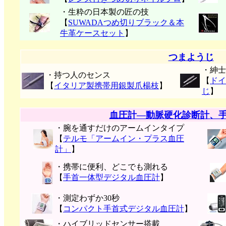
・生粋の日本製の匠の技
【
SUWADAつめ切りブラック＆本
牛革ケースセット
】
つまようじ
・紳士
・持つ人のセンス
【
ドイ
【
イタリア製携帯用銀製爪楊枝
】
じ
】
血圧計―動脈硬化診断計、
・腕を通すだけのアームインタイプ
【
テルモ「アームイン・プラス血圧
計」
】
・携帯に便利、どこでも測れる
【
手首一体型デジタル血圧計
】
・測定わずか30秒
【
コンパクト手首式デジタル血圧計
】
・ハイブリッドセンサー搭載