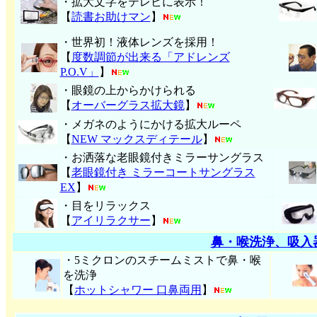
・拡大文字をテレビに表示！
【
読書お助けマン
】
・世界初！液体レンズを採用！
【
度数調節が出来る「アドレンズ
P.O.V」
】
・眼鏡の上からかけられる
【
オーバーグラス拡大鏡
】
・メガネのようにかける拡大ルーペ
【
NEW マックスディテール
】
・お洒落な老眼鏡付きミラーサングラス
【
老眼鏡付き ミラーコートサングラス
EX
】
・目をリラックス
【
アイリラクサー
】
鼻・喉洗浄、吸入
・5ミクロンのスチームミストで鼻・喉
を洗浄
【
ホットシャワー 口鼻両用
】