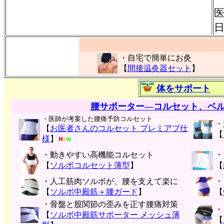
医
・自宅で簡単にお灸
【
間接温灸器セット
】
体をサポート
腰サポーター―コルセット、ベ
・医師が考案した腰痛予防コルセット
・
【
お医者さんのコルセット プレミアプ仕
【
様
】
・動きやすい高機能コルセット
・
【
ソルボコルセット薄型
】
【
・人工筋肉ソルボが、腰を支えて楽に
・
【
ソルボ中殿筋＋腰ガード
】
【
・骨盤と股関節の歪みを正す腰痛対策
・
【
ソルボ中殿筋サポーター メッシュ薄
【