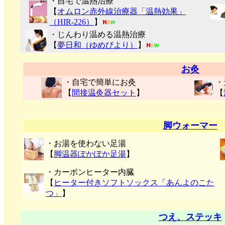
・自宅で温熱治療
【
オムロン赤外線治療器「温熱効果」
（HIR-226）
】
・じんわり温める温熱治療
【
夢日和（ゆめびより）
】
お灸
・自宅で簡単にお灸
・
【
間接温灸器セット
】
【
脚ウォーマー
・お湯を使わない足湯
【
脚温器ぽかぽか足湯
】
・カーボンヒーター内臓
【
ヒーター付きソフトソックス「あんよのこた
つ」
】
つえ、ステッキ