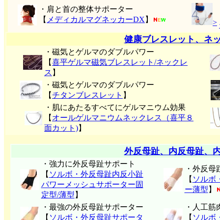
・肩と首の整体サポーター
【
メディカルマグネッカーDX
】
>
健康ブレスレット、ネ
・磁気とゲルマのダブルパワー
【
喜平ゲルマ磁気ブレスレット/ネックレ
ス
】
・磁気とゲルマのダブルパワー
【
チタンブレスレット
】
・肌にあたるすべてにゲルマニウム効果
【
オールゲルマニウムネックレス（喜平８
面カット)
】
外反母趾、内反母趾、
・強力に外反母趾サポート
・外反母
【
ソルボ・外反母趾内反小趾
【
ソルボ
パワーメッシュサポーター固
ー薄型
】
定型/薄型
】
・最強の外反母趾サポーター
・人工筋
【
ソルボ・外反母趾サポータ
【
ソルボ