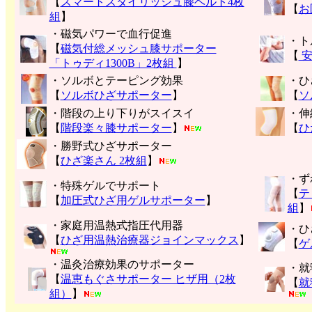
【
スマートスタイリッシュ膝ベルト4枚
【
お
組
】
・磁気パワーで血行促進
・ト
【
磁気付総メッシュ膝サポーター
【
安
「トゥディ1300B」2枚組
】
・ソルボとテーピング効果
・ひ
【
ソルボひざサポーター
】
【
ソ
・階段の上り下りがスイスイ
・伸
【
階段楽々膝サポーター
】
【
ひ
・勝野式ひざサポーター
【
ひざ楽さん 2枚組
】
・ず
・特殊ゲルでサポート
【
テ
【
加圧式ひざ用ゲルサポーター
】
組
】
・家庭用温熱式指圧代用器
・ひ
【
ひざ用温熱治療器ジョインマックス
】
【
ゲ
・温灸治療効果のサポーター
・就
【
温恵もぐさサポーター ヒザ用（2枚
【
就
組）
】