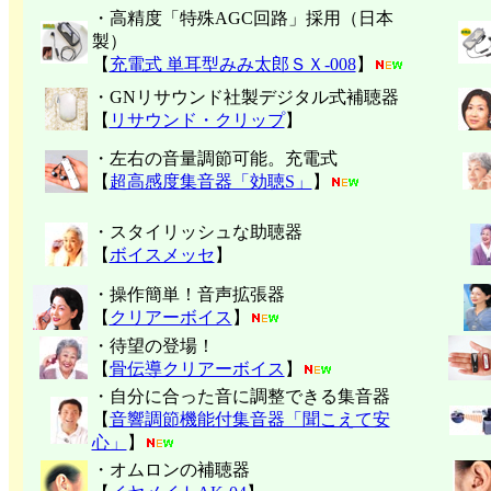
・高精度「特殊AGC回路」採用（日本
製）
【
充電式 単耳型みみ太郎ＳＸ-008
】
・GNリサウンド社製デジタル式補聴器
【
リサウンド・クリップ
】
・左右の音量調節可能。充電式
【
超高感度集音器「効聴S」
】
・スタイリッシュな助聴器
【
ボイスメッセ
】
・操作簡単！音声拡張器
【
クリアーボイス
】
・待望の登場！
【
骨伝導クリアーボイス
】
・自分に合った音に調整できる集音器
【
音響調節機能付集音器「聞こえて安
心」
】
・オムロンの補聴器