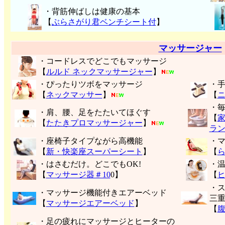
・背筋伸ばしは健康の基本
【
ぶらさがり君ベンチシート付
】
マッサージャー
・コードレスでどこでもマッサージ
【
ルルド ネックマッサージャー
】
・ぴったりツボをマッサージ
・
【
ネックマッサー
】
【
・
・肩、腰、足をたたいてほぐす
【
【
たたきプロマッサージャー
】
ラ
・座椅子タイプながら高機能
・
【
新・快楽座スーパーシート
】
【
・はさむだけ。どこでもOK!
・
【
マッサージ器＃10
0】
【
・
・マッサージ機能付きエアーベッド
三
【
マッサージエアーベッド
】
【
・足の疲れにマッサージとヒーターの