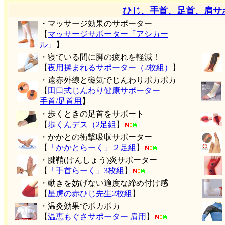
ひじ、手首、足首、肩サ
・マッサージ効果のサポーター
【
マッサージサポーター「アシカー
ル」
】
・寝ている間に脚の疲れを軽減！
【
夜用揉まれるサポーター（2枚組）
】
・遠赤外線と磁気でじんわりポカポカ
【
田口式じんわり健康サポーター
手首/足首用
】
・歩くときの足首をサポート
【
歩くんデス（2足組
】
・かかとの衝撃吸収サポーター
【
「かかとらーく」２足組
】
・腱鞘(けんしょう)炎サポーター
【
「手首らーく」3枚組
】
・動きを妨げない適度な締め付け感
【
星虎の赤ひじ先生2枚組
】
・温灸効果でポカポカ
【
温恵もぐさサポーター 肩用
】