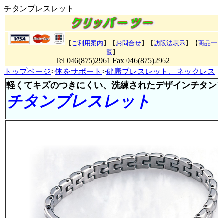
チタンブレスレット
【
ご利用案内
】【
お問合せ
】【
訪販法表示
】
【
商品一
覧
】
Tel 046(875)2961 Fax 046(875)2962
トップページ
>
体をサポート
>
健康ブレスレット、ネックレス
軽くてキズのつきにくい、洗練されたデザインチタン
チタンブレスレット