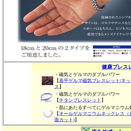
健康ブレス
・磁気とゲルマのダブルパワー
【
喜平ゲルマ磁気ブレスレット/ネッ
ス
】
・磁気とゲルマのダブルパワー
【
チタンブレスレット
】
・肌にあたるすべてにゲルマニウム
【
オールゲルマニウムネックレス（
面カット)
】