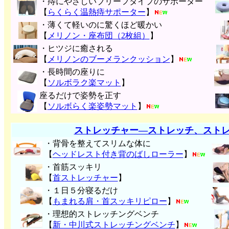
・痔にやさしいブリーフタイプのサポーター
【
らくらく温熱痔サポーター
】
・薄くて軽いのに驚くほど暖かい
【
メリノン・座布団（2枚組）
】
・ヒツジに癒される
【
メリノンのブーメランクッション
】
・長時間の座りに
【
ソルボラク楽マット
】
座るだけで姿勢を正す
【
ソルボらく楽姿勢マット
】
ストレッチャー―ストレッチ、スト
・背骨を整えてスリムな体に
【
ヘッドレスト付き背のばしローラー
】
・首筋スッキリ
【
首ストレッチャー
】
・１日５分寝るだけ
【
もまれる肩・首スッキリピロー
】
・理想的ストレッチングベンチ
【
新・中川式ストレッチングベンチ
】