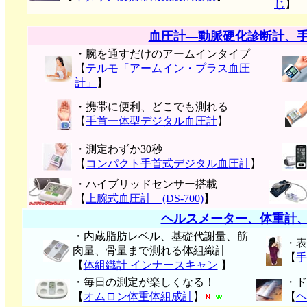
じ
】
血圧計―動脈硬化診断計、
・腕を通すだけのアームインタイプ
【
テルモ「アームイン・プラス血圧
計」
】
・携帯に便利、どこでも測れる
【
手首一体型デジタル血圧計
】
・測定わずか30秒
【
コンパクト手首式デジタル血圧計
】
・ハイブリッドセンサー搭載
【
上腕式血圧計 (DS-700)
】
ヘルスメーター、体重計
・内蔵脂肪レベル、基礎代謝量、筋
・表
肉量、骨量まで測れる体組織計
【
手
【
体組織計 インナースキャン
】
・毎日の測定が楽しくなる！
・ド
【
オムロン体重体組成計
】
【
ヘ