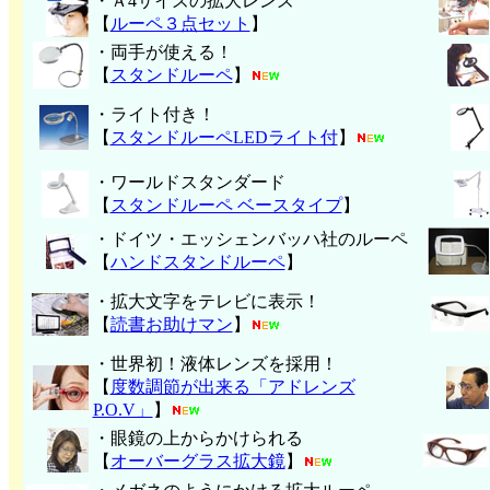
・Ａ4サイズの拡大レンズ
【
ルーペ３点セット
】
・両手が使える！
【
スタンドルーペ
】
・ライト付き！
【
スタンドルーペLEDライト付
】
・ワールドスタンダード
【
スタンドルーペ ベースタイプ
】
・ドイツ・エッシェンバッハ社のルーペ
【
ハンド
スタンドルーペ
】
・拡大文字をテレビに表示！
【
読書お助けマン
】
・世界初！液体レンズを採用！
【
度数調節が出来る「アドレンズ
P.O.V」
】
・眼鏡の上からかけられる
【
オーバーグラス拡大鏡
】