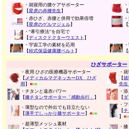
・就寝用の腰ケアサポーター
・
【
星虎の赤腰先生
】
【
・赤ひざ、赤腰と併用で効果倍増
・
【
星虎のゲルマジェル
】
【
・“牽引療法”を自宅で
【
ディスクドクターウエスト
】
・宇宙工学の素材を応用
・
【
桂式保温健康腰ベルト
】
【
ひざサポーター
・夜用 ひざの医療機器サポーター
・就
【
メディカルマグネッカーDX ひざ
【
就
用
】
先生
・チタンと遠赤パワー
・添
【
膝チタンサポーター「感動歩行」
】
【
ダ
・フ
・薄型なので外出でも目立たない
【
チ
【
薄手でしっかり膝サポーター
】
】
・超薄型メッシュ素材
・膝