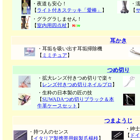
・夜道も安心！
・
【
ライト付きステッキ「愛棒」
】
【
・グラグラしません！
【
室内用四点杖
】
耳かき
・耳垢を吸い出す耳垢掃除機
【
ミミチュア
】
つめ切り
・拡大レンズ付きつめ切りで楽々
【
レンズ付きつめ切りネイルプロ
】
・生粋の日本製の匠の技
【
SUWADAつめ切りブラック＆本
牛革ケースセット
】
つまようじ
・紳士
・持つ人のセンス
【
ドイ
【
イタリア製携帯用銀製爪楊枝
】