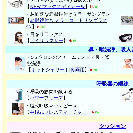
・メガネのようにかける拡大ルーペ
【
NEW マックスディテール
】
・お洒落な老眼鏡付きミラーサングラス
【
老眼鏡付き ミラーコートサングラス
EX
】
・目をリラックス
【
アイリラクサー
】
鼻・喉洗浄、吸入
・5ミクロンのスチームミストで鼻・喉
を洗浄
【
ホットシャワー 口鼻両用
】
呼吸器の鍛錬
・呼吸の筋肉を鍛える
【
パワーブリーズ
】
・腹式呼吸マウスピース
【
中根式ブレスティーチャー
】
クッション