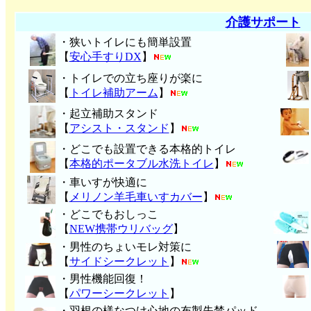
介護サポート
・狭いトイレにも簡単設置
【
安心手すりDX
】
・トイレでの立ち座りが楽に
【
トイレ補助アーム
】
・起立補助スタンド
【
アシスト・スタンド
】
・どこでも設置できる本格的トイレ
【
本格的ポータブル水洗トイレ
】
・車いすが快適に
【
メリノン羊毛車いすカバー
】
・どこでもおしっこ
【
NEW携帯ウリバッグ
】
・男性のちょいモレ対策に
【
サイドシークレット
】
・男性機能回復！
【
パワーシークレット
】
・
羽根の様なつけ心地の布製失禁パッ
ド