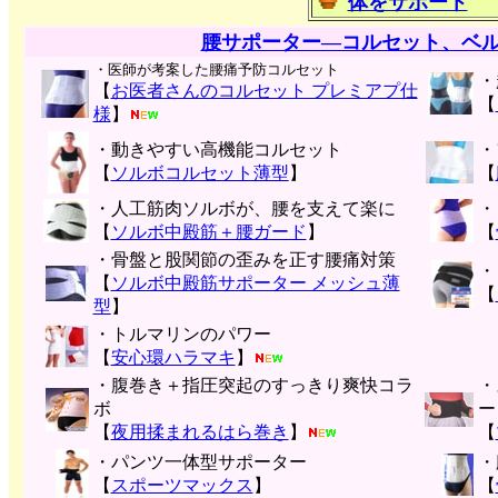
体をサポート
腰サポーター―コルセット、ベ
・医師が考案した腰痛予防コルセット
・
【
お医者さんのコルセット プレミアプ仕
【
様
】
・動きやすい高機能コルセット
・
【
ソルボコルセット薄型
】
【
・人工筋肉ソルボが、腰を支えて楽に
・
【
ソルボ中殿筋＋腰ガード
】
【
・骨盤と股関節の歪みを正す腰痛対策
・
【
ソルボ中殿筋サポーター メッシュ薄
【
型
】
・トルマリンのパワー
【
安心環ハラマキ
】
・腹巻き＋指圧突起のすっきり爽快コラ
・
ボ
ー
【
夜用揉まれるはら巻き
】
【
・パンツ一体型サポーター
・
【
スポーツマックス
】
【