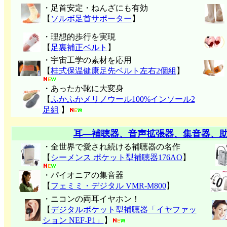
・足首安定・ねんざにも有効
【
ソルボ足首サポーター
】
・理想的歩行を実現
【
足裏補正ベルト
】
・宇宙工学の素材を応用
【
桂式保温健康足先ベルト左右2個組
】
・あったか靴に大変身
【
ふかふかメリノウール100%インソール2
足組
】
耳―補聴器、音声拡張器、集音器、
・全世界で愛され続ける補聴器の名作
【
シーメンス ポケット型補聴器176AO
】
・パイオニアの集音器
【
フェミミ・デジタル VMR-M800
】
・ニコンの両耳イヤホン！
【
デジタルポケット型補聴器「イヤファッ
ション NEF-P1」
】