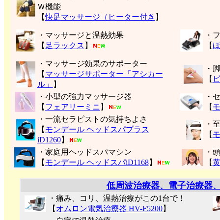
Ｗ機能
【
快足マッサージ（ヒーター付き
】
・マッサージと温熱効果
・
【
足ラックス
】
【
・マッサージ効果のサポーター
・
【
マッサージサポーター「アシカー
【
ル」
】
・小型の強力マッサージ器
・
【
フェアリーミニ
】
【
モ
・一流セラピストの気持ちよさ
・
【
モンデール ヘッドスパプラス
【
モ
iD1260
】
・家庭用ヘッドスパマシン
・
【
モンデール ヘッドスパiD1168
】
【
低周波治療器、電子治療器
・痛み、コリ、温熱治療がこの1台で！
【
オムロン電気治療器 HV-F5200
】