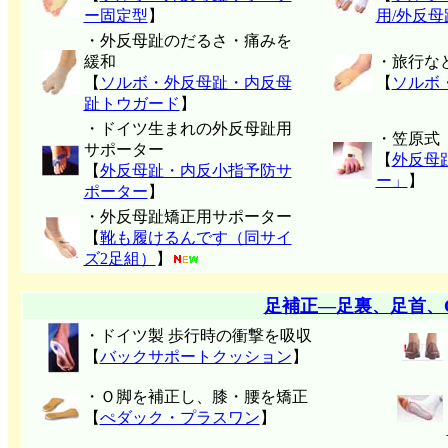
ー固定型
】
用/外反
・外反母趾のだるさ・痛みを
緩和
・旅行な
【
ソルボ・外反母趾・内反母
【
ソルボ
趾トウガード
】
・ドイツ生まれの外反母趾用
・笠原式
サポーター
【
外反母
【
外反母趾・内反小指予防サ
ー」
】
ポーター
】
・外反母趾矯正用サポーター
【
靴も履けるんです（同サイ
ズ2足組）
】
足補正―足裏、足首、
・ドイツ製 歩行時の衝撃を吸収
【
バックサポートクッション
】
・Ｏ脚を補正し、膝・腰を矯正
【
ぺダック・プラスワン
】