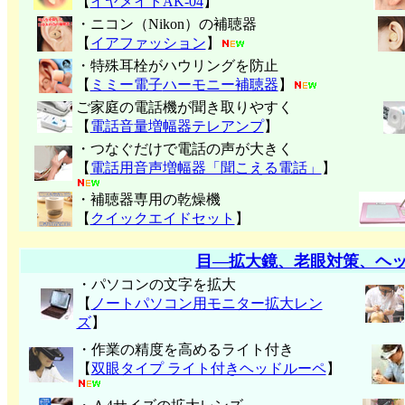
【
イヤメイトAK-04
】
・ニコン（Nikon）の補聴器
【
イアファッション
】
・特殊耳栓がハウリングを防止
【
ミミー電子
ハーモニー補聴器
】
ご家庭の電話機が聞き取りやすく
【
電話音量増幅器テレアンプ
】
・つなぐだけで電話の声が大きく
【
電話用音声増幅器「聞こえる電話」
】
・補聴器専用の乾燥機
【
クイックエイドセット
】
目―拡大鏡、老眼対策、ヘ
・パソコンの文字を拡大
【
ノートパソコン用モニター拡大レン
ズ
】
・作業の精度を高めるライト付き
【
双眼タイプ ライト付きヘッドルーペ
】