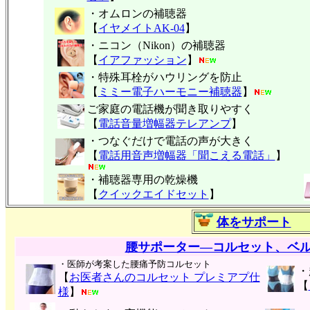
・オムロンの補聴器
【
イヤメイトAK-04
】
・ニコン（Nikon）の補聴器
【
イアファッション
】
・特殊耳栓がハウリングを防止
【
ミミー電子
ハーモニー補聴器
】
ご家庭の電話機が聞き取りやすく
【
電話音量増幅器テレアンプ
】
・つなぐだけで電話の声が大きく
【
電話用音声増幅器「聞こえる電話」
】
・補聴器専用の乾燥機
【
クイックエイドセット
】
体をサポート
腰サポーター―コルセット、ベ
・医師が考案した腰痛予防コルセット
・
【
お医者さんのコルセット プレミアプ仕
【
様
】