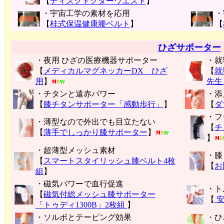
【
ディスクドクターウエスト
】
・宇宙工学の素材を応用
・
【
桂式保温健康腰ベルト
】
【
ひざサポーター
・夜用 ひざの医療機器サポーター
・就
【
メディカルマグネッカーDX ひざ
【
就
用
】
先生
・チタンと遠赤パワー
・添
【
膝チタンサポーター「感動歩行」
】
【
ダ
・フ
・薄型なので外出でも目立たない
【
チ
【
薄手でしっかり膝サポーター
】
】
・超薄型メッシュ素材
・膝
【
スマートスタイリッシュ膝ベルト4枚
【
お
組
】
・磁気パワーで血行促進
・ト
【
磁気付総メッシュ膝サポーター
【
安
「トゥディ1300B」2枚組
】
・ソルボとテーピング効果
・ひ