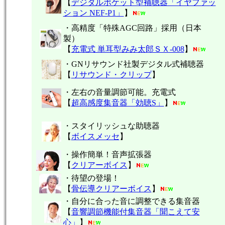
【
デジタルポケット型補聴器「イヤファッ
ション NEF-P1」
】
・高精度「特殊AGC回路」採用（日本
製）
【
充電式 単耳型みみ太郎ＳＸ-008
】
・GNリサウンド社製デジタル式補聴器
【
リサウンド・クリップ
】
・左右の音量調節可能。充電式
【
超高感度集音器「効聴S」
】
・スタイリッシュな助聴器
【
ボイスメッセ
】
・操作簡単！音声拡張器
【
クリアーボイス
】
・待望の登場！
【
骨伝導クリアーボイス
】
・自分に合った音に調整できる集音器
【
音響調節機能付集音器「聞こえて安
心」
】