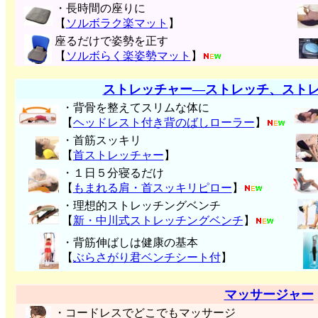
・長時間の座りに
【
ソルボラク楽マット
】
座るだけで姿勢を正す
【
ソルボらく楽姿勢マット
】
ストレッチャー―ストレッチ、スト
・背骨を整えてスリムな体に
【
ヘッドレスト付き背のばしローラー
】
・首筋スッキリ
【
首ストレッチャー
】
・１日５分寝るだけ
【
もまれる肩・首スッキリピロー
】
・理想的ストレッチングベンチ
【
新・中川式ストレッチングベンチ
】
・背筋伸ばしは健康の基本
【
ぶらさがり君ベンチシート付
】
マッサージャー
・コードレスでどこでもマッサージ