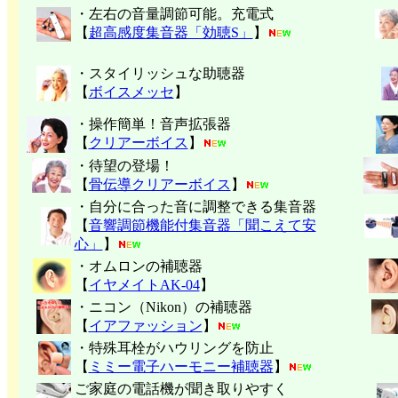
・左右の音量調節可能。充電式
【
超高感度集音器「効聴S」
】
・スタイリッシュな助聴器
【
ボイスメッセ
】
・操作簡単！音声拡張器
【
クリアーボイス
】
・待望の登場！
【
骨伝導クリアーボイス
】
・自分に合った音に調整できる集音器
【
音響調節機能付集音器「聞こえて安
心」
】
・オムロンの補聴器
【
イヤメイトAK-04
】
・ニコン（Nikon）の補聴器
【
イアファッション
】
・特殊耳栓がハウリングを防止
【
ミミー電子
ハーモニー補聴器
】
ご家庭の電話機が聞き取りやすく