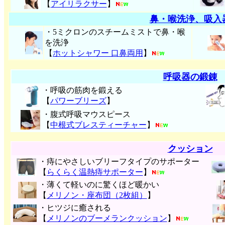
【
アイリラクサー
】
鼻・喉洗浄、吸入
・5ミクロンのスチームミストで鼻・喉
を洗浄
【
ホットシャワー 口鼻両用
】
呼吸器の鍛錬
・呼吸の筋肉を鍛える
【
パワーブリーズ
】
・腹式呼吸マウスピース
【
中根式ブレスティーチャー
】
クッション
・痔にやさしいブリーフタイプのサポーター
【
らくらく温熱痔サポーター
】
・薄くて軽いのに驚くほど暖かい
【
メリノン・座布団（2枚組）
】
・ヒツジに癒される
【
メリノンのブーメランクッション
】