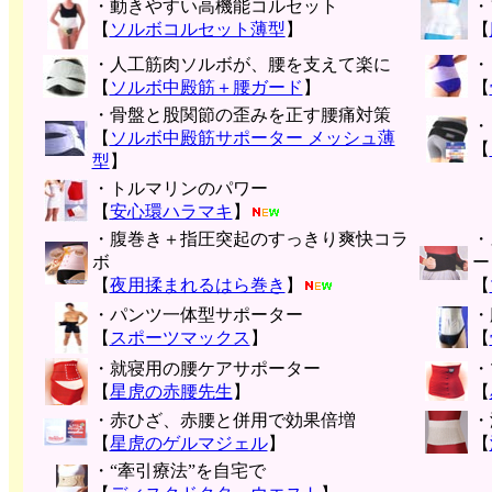
・動きやすい高機能コルセット
・
【
ソルボコルセット薄型
】
【
・人工筋肉ソルボが、腰を支えて楽に
・
【
ソルボ中殿筋＋腰ガード
】
【
・骨盤と股関節の歪みを正す腰痛対策
・
【
ソルボ中殿筋サポーター メッシュ薄
【
型
】
・トルマリンのパワー
【
安心環ハラマキ
】
・腹巻き＋指圧突起のすっきり爽快コラ
・
ボ
ー
【
夜用揉まれるはら巻き
】
【
・パンツ一体型サポーター
・
【
スポーツマックス
】
【
・就寝用の腰ケアサポーター
・
【
星虎の赤腰先生
】
【
・赤ひざ、赤腰と併用で効果倍増
・
【
星虎のゲルマジェル
】
【
・“牽引療法”を自宅で