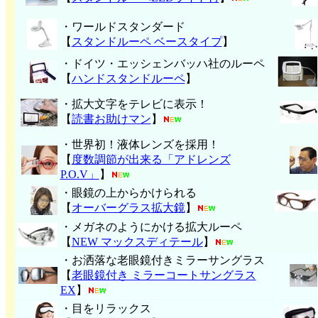
・ワールドスタンダード
【
スタンドルーペ ベースタイプ
】
・ドイツ・エッシェンバッハ社のルーペ
【
ハンド
スタンドルーペ
】
・拡大文字をテレビに表示！
【
読書お助けマン
】
・世界初！液体レンズを採用！
【
度数調節が出来る「アドレンズ
P.O.V」
】
・眼鏡の上からかけられる
【
オーバーグラス拡大鏡
】
・メガネのようにかける拡大ルーペ
【
NEW マックスディテール
】
・お洒落な老眼鏡付きミラーサングラス
【
老眼鏡付き ミラーコートサングラス
EX
】
・目をリラックス