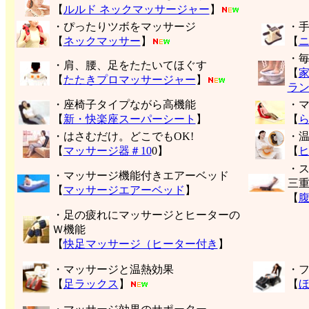
【
ルルド ネックマッサージャー
】
・ぴったりツボをマッサージ
・
【
ネックマッサー
】
【
・
・肩、腰、足をたたいてほぐす
【
【
たたきプロマッサージャー
】
ラ
・座椅子タイプながら高機能
・
【
新・快楽座スーパーシート
】
【
・はさむだけ。どこでもOK!
・
【
マッサージ器＃10
0】
【
・
・マッサージ機能付きエアーベッド
三
【
マッサージエアーベッド
】
【
・足の疲れにマッサージとヒーターの
Ｗ機能
【
快足マッサージ（ヒーター付き
】
・マッサージと温熱効果
・
【
足ラックス
】
【