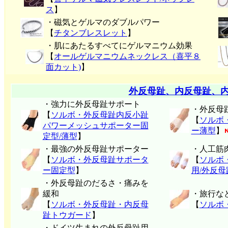
ス
】
・磁気とゲルマのダブルパワー
【
チタンブレスレット
】
・肌にあたるすべてにゲルマニウム効果
【
オールゲルマニウムネックレス（喜平８
面カット)
】
外反母趾、内反母趾、
・強力に外反母趾サポート
・外反母
【
ソルボ・外反母趾内反小趾
【
ソルボ
パワーメッシュサポーター固
ー薄型
】
定型/薄型
】
・最強の外反母趾サポーター
・人工筋
【
ソルボ・外反母趾サポータ
【
ソルボ
ー固定型
】
用/外反
・外反母趾のだるさ・痛みを
緩和
・旅行な
【
ソルボ・外反母趾・内反母
【
ソルボ
趾トウガード
】
・ドイツ生まれの外反母趾用