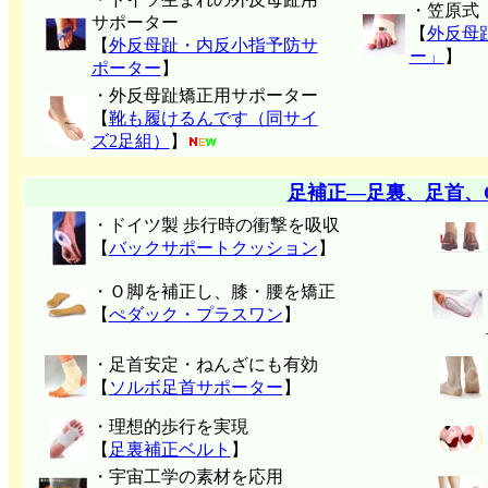
・笠原式
サポーター
【
外反母
【
外反母趾・内反小指予防サ
ー」
】
ポーター
】
・外反母趾矯正用サポーター
【
靴も履けるんです（同サイ
ズ2足組）
】
足補正―足裏、足首、
・ドイツ製 歩行時の衝撃を吸収
【
バックサポートクッション
】
・Ｏ脚を補正し、膝・腰を矯正
【
ぺダック・プラスワン
】
・足首安定・ねんざにも有効
【
ソルボ足首サポーター
】
・理想的歩行を実現
【
足裏補正ベルト
】
・宇宙工学の素材を応用