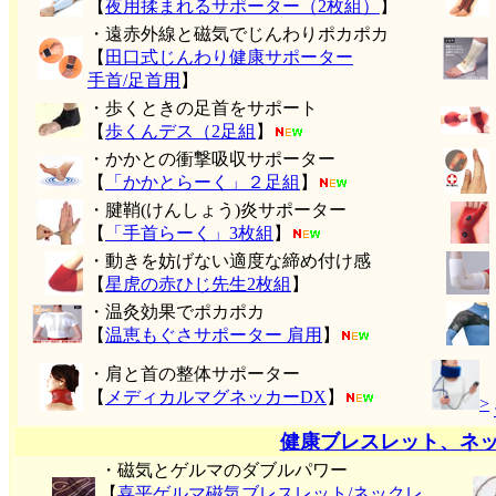
【
夜用揉まれるサポーター（2枚組）
】
・遠赤外線と磁気でじんわりポカポカ
【
田口式じんわり健康サポーター
手首/足首用
】
・歩くときの足首をサポート
【
歩くんデス（2足組
】
・かかとの衝撃吸収サポーター
【
「かかとらーく」２足組
】
・腱鞘(けんしょう)炎サポーター
【
「手首らーく」3枚組
】
・動きを妨げない適度な締め付け感
【
星虎の赤ひじ先生2枚組
】
・温灸効果でポカポカ
【
温恵もぐさサポーター 肩用
】
・肩と首の整体サポーター
【
メディカルマグネッカーDX
】
>
健康ブレスレット、ネ
・磁気とゲルマのダブルパワー
【
喜平ゲルマ磁気ブレスレット/ネックレ