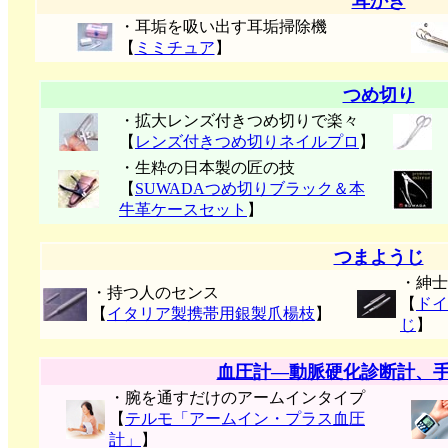
耳かき
・耳垢を吸い出す耳垢掃除機
【
ミミチュア
】
つめ切り
・拡大レンズ付きつめ切りで楽々
【
レンズ付きつめ切りネイルプロ
】
・生粋の日本製の匠の技
【
SUWADAつめ切りブラック＆本
牛革ケースセット
】
つまようじ
・紳士
・持つ人のセンス
【
ドイ
【
イタリア製携帯用銀製爪楊枝
】
じ
】
血圧計―動脈硬化診断計、
・腕を通すだけのアームインタイプ
【
テルモ「アームイン・プラス血圧
計」
】