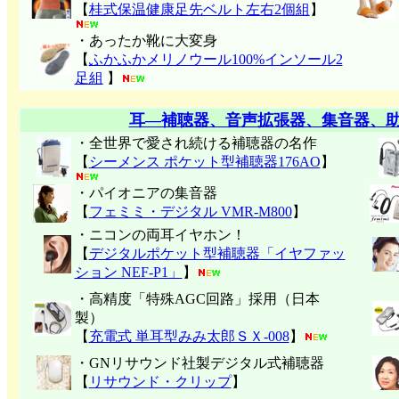
【
桂式保温健康足先ベルト左右2個組
】
・あったか靴に大変身
【
ふかふかメリノウール100%インソール2
足組
】
耳―補聴器、音声拡張器、集音器、
・全世界で愛され続ける補聴器の名作
【
シーメンス ポケット型補聴器176AO
】
・パイオニアの集音器
【
フェミミ・デジタル VMR-M800
】
・ニコンの両耳イヤホン！
【
デジタルポケット型補聴器「イヤファッ
ション NEF-P1」
】
・高精度「特殊AGC回路」採用（日本
製）
【
充電式 単耳型みみ太郎ＳＸ-008
】
・GNリサウンド社製デジタル式補聴器
【
リサウンド・クリップ
】