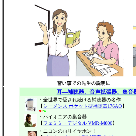
耳―補聴器、音声拡張器、集音
・全世界で愛され続ける補聴器の名作
【
シーメンス ポケット型補聴器176AO
】
・パイオニアの集音器
【
フェミミ・デジタル VMR-M800
】
・ニコンの両耳イヤホン！