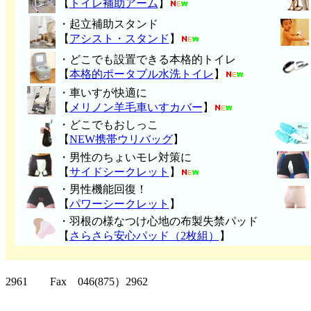
【
トイレ補助アーム
】
・起立補助スタンド
【
アシスト・スタンド
】
・どこでも設置できる本格的トイレ
【
本格的ポータブル水洗トイレ
】
・車いすが快適に
【
メリノン羊毛車いすカバー
】
・どこでもおしっこ
【
NEW携帯ウリバッグ
】
・男性のちょいモレ対策に
【
サイドシークレット
】
・男性機能回復！
【
パワーシークレット
】
・
羽根の様なつけ心地の布製失禁パッ
ド
【
さらさら安心パッド（2枚組）
】
クリッパーツー T
2961 Fax 046(875）2962