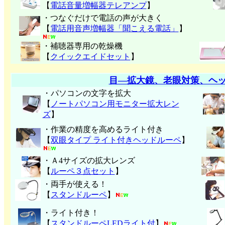
【
電話音量増幅器テレアンプ
】
・つなぐだけで電話の声が大きく
【
電話用音声増幅器「聞こえる電話」
】
・補聴器専用の乾燥機
【
クイックエイドセット
】
目―拡大鏡、老眼対策、ヘ
・パソコンの文字を拡大
【
ノートパソコン用モニター拡大レン
ズ
】
・作業の精度を高めるライト付き
【
双眼タイプ ライト付きヘッドルーペ
】
・Ａ4サイズの拡大レンズ
【
ルーペ３点セット
】
・両手が使える！
【
スタンドルーペ
】
・ライト付き！
【
スタンドルーペLEDライト付
】