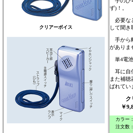
手のひら
ず)！。
必要なと
クリアーボイス
して聞き
手から離
がありま
単4電池
耳に自信
また補聴
ばれてい
ク
￥9
,
カラー
注文数