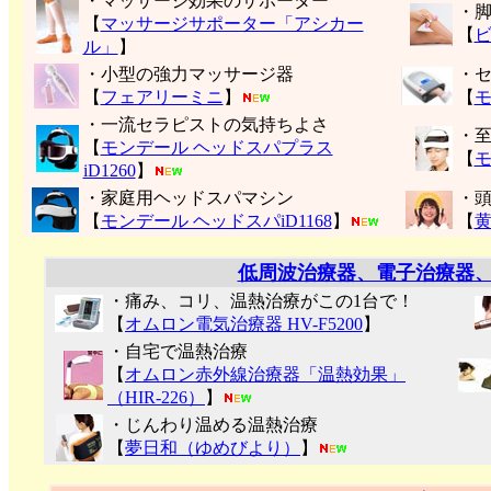
・マッサージ効果のサポーター
・
【
マッサージサポーター「アシカー
【
ル」
】
・小型の強力マッサージ器
・
【
フェアリーミニ
】
【
モ
・一流セラピストの気持ちよさ
・
【
モンデール ヘッドスパプラス
【
モ
iD1260
】
・家庭用ヘッドスパマシン
・
【
モンデール ヘッドスパiD1168
】
【
低周波治療器、電子治療器
・痛み、コリ、温熱治療がこの1台で！
【
オムロン電気治療器 HV-F5200
】
・自宅で温熱治療
【
オムロン赤外線治療器「温熱効果」
（HIR-226）
】
・じんわり温める温熱治療
【
夢日和（ゆめびより）
】