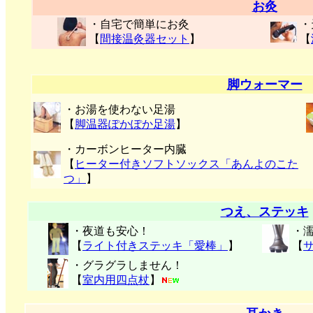
お灸
・自宅で簡単にお灸
・
【
間接温灸器セット
】
【
脚ウォーマー
・お湯を使わない足湯
【
脚温器ぽかぽか足湯
】
・カーボンヒーター内臓
【
ヒーター付きソフトソックス「あんよのこた
つ」
】
つえ、ステッキ
・夜道も安心！
・
【
ライト付きステッキ「愛棒」
】
【
・グラグラしません！
【
室内用四点杖
】