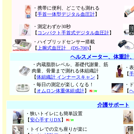
・携帯に便利、どこでも測れる
【
手首一体型デジタル血圧計
】
・測定わずか30秒
【
コンパクト手首式デジタル血圧計
】
・ハイブリッドセンサー搭載
【
上腕式血圧計 (DS-700)
】
ヘルスメーター、体重計
・内蔵脂肪レベル、基礎代謝量、筋
・表
肉量、骨量まで測れる体組織計
【
手
【
体組織計 インナースキャン
】
・毎日の測定が楽しくなる！
・ド
【
オムロン体重体組成計
】
【
ヘ
介護サポート
・狭いトイレにも簡単設置
【
安心手すりDX
】
・トイレでの立ち座りが楽に