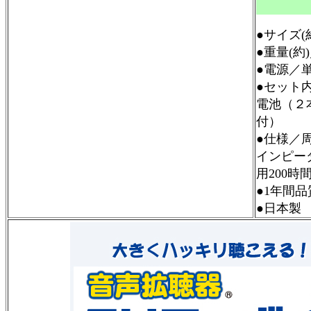
●サイズ(約
●重量(約
●電源／
●セット
電池（２
付）
●仕様／周
インピー
用200
●1年間
●日本製