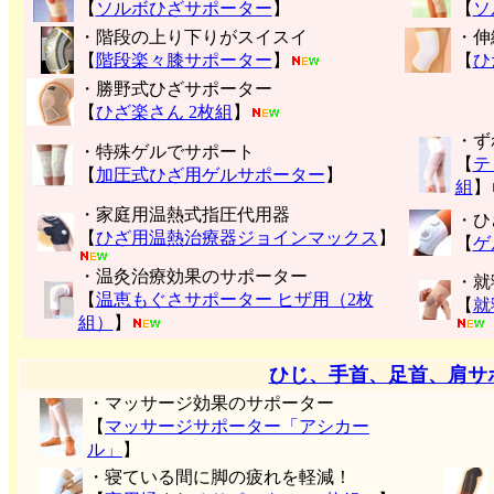
【
ソルボひざサポーター
】
【
ソ
・階段の上り下りがスイスイ
・伸
【
階段楽々膝サポーター
】
【
ひ
・勝野式ひざサポーター
【
ひざ楽さん 2枚組
】
・ず
・特殊ゲルでサポート
【
テ
【
加圧式ひざ用ゲルサポーター
】
組
】
・家庭用温熱式指圧代用器
・ひ
【
ひざ用温熱治療器ジョインマックス
】
【
ゲ
・温灸治療効果のサポーター
・就
【
温恵もぐさサポーター ヒザ用（2枚
【
就
組）
】
ひじ、手首、足首、肩サ
・マッサージ効果のサポーター
【
マッサージサポーター「アシカー
ル」
】
・寝ている間に脚の疲れを軽減！