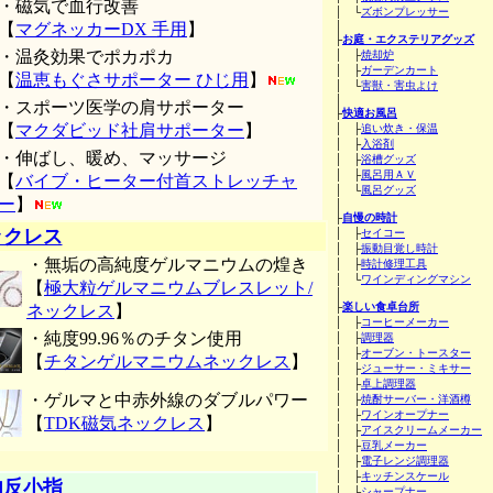
・磁気で血行改善
│ └
ズボンプレッサー
【
マグネッカーDX 手用
】
│
├
お庭・エクステリアグッズ
・温灸効果でポカポカ
│ ├
焼却炉
│ ├
ガーデンカート
【
温恵もぐさサポーター ひじ用
】
│ └
害獣・害虫よけ
│
・スポーツ医学の肩サポーター
├
快適お風呂
【
マクダビッド社肩サポーター
】
│ ├
追い炊き・保温
│ ├
入浴剤
・伸ばし、暖め、マッサージ
│ ├
浴槽グッズ
│ ├
風呂用ＡＶ
【
バイブ・ヒーター付首ストレッチャ
│ └
風呂グッズ
ー
】
│
├
自慢の時計
ックレス
│ ├
セイコー
│ ├
振動目覚し時計
・無垢の高純度ゲルマニウムの煌き
│ ├
時計修理工具
│ └
ワインディングマシン
【
極大粒ゲルマニウムブレスレット/
│
├
楽しい食卓台所
ネックレス
】
│ ├
コーヒーメーカー
・純度99.96％のチタン使用
│ ├
調理器
│ ├
オーブン・トースター
【
チタンゲルマニウムネックレス
】
│ ├
ジューサー・ミキサー
│ ├
卓上調理器
・ゲルマと中赤外線のダブルパワー
│ ├
焼酎サーバー・洋酒樽
│ ├
ワインオープナー
【
TDK磁気ネックレス
】
│ ├
アイスクリームメーカー
│ ├
豆乳メーカー
│ ├
電子レンジ調理器
│ ├
キッチンスケール
内反小指
│ ├
シャープナー