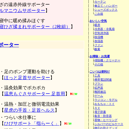
│ ├
カーテン
ざの遠赤外線サポーター
│ ├
傘立て・ハンガー
ルマニウムサポーター
】
│ ├
シューズボックス
│ └
ごみ箱
│
寝中に暖め揉みほぐす
├
おいしい空気
│ ├
暖房
寝ひざ揉まれサポーター（2枚組）
】
│ ├
冷房器・冷風扇
│ ├
空気清浄器
│ ├
除湿機
│ ├
加湿器
ポーター
│ ├
ファン
│ └
酸素
│
├
お掃除・お洗濯
│ ├
掃除機・クリーナー
│ └
その他
│
・足のポンプ運動を助ける
├
こいつは便利だ
│ ├
工具
【
ほっと足首サポーター
】
│ ├
携帯電話関連
│ ├
ブラシ
・温灸効果でポカポカ
│ ├
拡声器
│ ├
靴関連品
【
温恵もぐさサポーター 足首用
】
│ ├
ゲーム
│ ├
ラジコン・モデル
・温熱・加圧と微弱電流効果
│ ├
おもちゃ・トイ
│ ├
ＡＶ
【
星虎の手首・足首ヘルス
】
│ ├
電子辞書
│ ├
集音・防音器
・つらい水仕事に
│ ├
置物・ヒーリング
【
ひびサポート「指らーく」
】
│ ├
シルバーのピルケース
│ ├
物忘れ防止グッズ