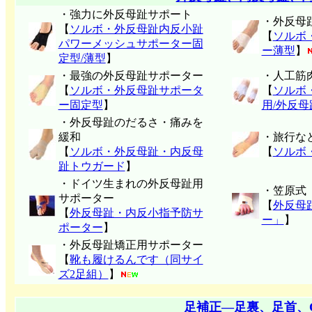
・強力に外反母趾サポート
・外反母
【
ソルボ・外反母趾内反小趾
【
ソルボ
パワーメッシュサポーター固
ー薄型
】
定型/薄型
】
・最強の外反母趾サポーター
・人工筋
【
ソルボ・外反母趾サポータ
【
ソルボ
ー固定型
】
用/外反
・外反母趾のだるさ・痛みを
緩和
・旅行な
【
ソルボ・外反母趾・内反母
【
ソルボ
趾トウガード
】
・ドイツ生まれの外反母趾用
・笠原式
サポーター
【
外反母
【
外反母趾・内反小指予防サ
ー」
】
ポーター
】
・外反母趾矯正用サポーター
【
靴も履けるんです（同サイ
ズ2足組）
】
足補正―足裏、足首、