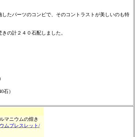
施したパーツのコンビで、そのコントラストが美しいのも特
驚きの計２４０石配しました。
）
40石）
ルマニウムの煌き
ウムブレスレット/