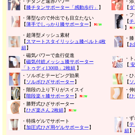
・チタンと遠赤パワー
・添
【
膝チタンサポーター「感動歩行」
】
【
ダ
・フ
・薄型なので外出でも目立たない
【
チ
【
薄手でしっかり膝サポーター
】
】
・超薄型メッシュ素材
・膝
【
スマートスタイリッシュ膝ベルト4枚
【
お
組
】
・磁気パワーで血行促進
・ト
【
磁気付総メッシュ膝サポーター
【
安
「トゥディ1300B」2枚組
】
・ソルボとテーピング効果
・ひ
【
ソルボひざサポーター
】
【
ソ
・階段の上り下りがスイスイ
・伸
【
階段楽々膝サポーター
】
【
ひ
・勝野式ひざサポーター
【
ひざ楽さん 2枚組
】
・ず
・特殊ゲルでサポート
【
テ
【
加圧式ひざ用ゲルサポーター
】
組
】