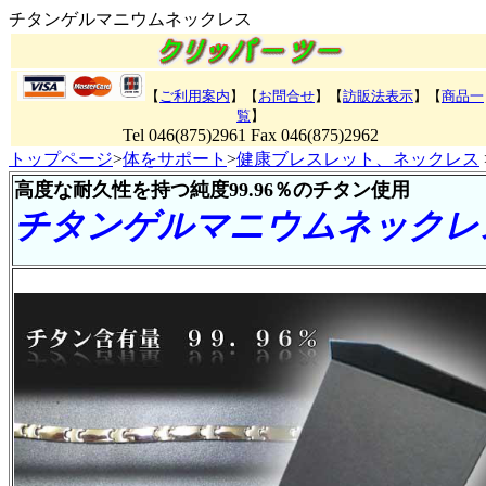
チタンゲルマニウムネックレス
【
ご利用案内
】【
お問合せ
】【
訪販法表示
】
【
商品一
覧
】
Tel 046(875)2961 Fax 046(875)2962
トップページ
>
体をサポート
>
健康ブレスレット、ネックレス
高度な耐久性を持つ純度99.96％のチタン使用
チタンゲルマニウムネックレ