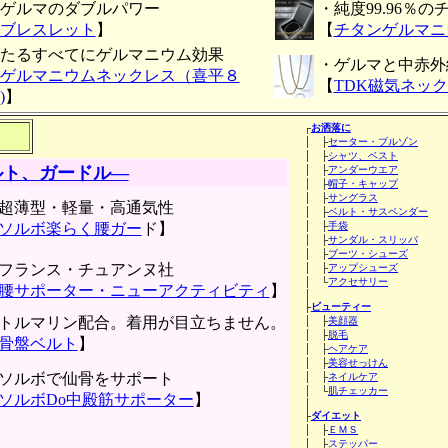
ゲルマのダブルパワー
・純度99.96％
ブレスレット
】
【
チタンゲルマニ
たるすべてにゲルマニウム効果
・ゲルマと中赤外
ゲルマニウムネックレス（喜平８
【
TDK磁気ネッ
)
】
┌
お洒落に
│ ├
セーター・ブルゾン
│ ├
シャツ、ベスト
ルト、ガードル―
│ ├
アンダーウエア
│ ├
帽子・キャップ
│ ├
サングラス
超薄型・軽量・高通気性
│ ├
ベルト・サスペンダー
ソルボ楽らく腰ガー
ド】
│ ├
手袋
│ ├
サンダル・スリッパ
│ ├
ブーツ・シューズ
フランス・チュアンヌ社
│ ├
アップシューズ
│ └
アクセサリー
腰サポーター・ニューアクティビティ
】
│
├
ビューティー
トルマリン配合。着用が目立ちません。
│ ├
美顔器
│ ├
脱毛
骨盤ベルト
】
│ ├
ヘアケア
│ ├
美容せっけん
ソルボで仙骨をサポート
│ ├
ネイルケア
│ └
肌チェッカー
ソルボDo中殿筋サポーター
】
│
├
ダイエット
│ ├
ＥＭＳ
│ ├
ステッパー