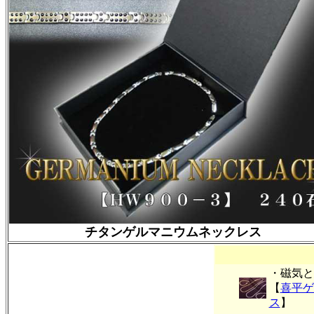
チタンゲルマニウムネックレス
・磁気と
【
喜平ゲ
ス
】