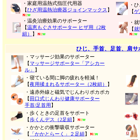
・家庭用温熱式指圧代用器
・ひ
【
ひざ用温熱治療器ジョインマックス
】
【
ゲ
・温灸治療効果のサポーター
・就
【
温恵もぐさサポーター ヒザ用（2枚
【
就
組）
】
ひじ、手首、足首、肩サ
・マッサージ効果のサポーター
【
マッサージサポーター「アシカー
ル」
】
・寝ている間に脚の疲れを軽減！
【
夜用揉まれるサポーター（2枚組）
】
・遠赤外線と磁気でじんわりポカポカ
【
田口式じんわり健康サポーター
手首/足首用
】
・歩くときの足首をサポート
【
歩くんデス（2足組
】
・かかとの衝撃吸収サポーター
【
「かかとらーく」２足組
】