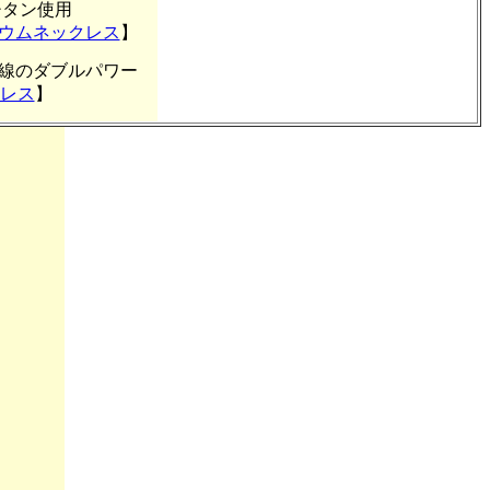
のチタン使用
ウムネックレス
】
線のダブルパワー
クレス
】