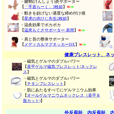
・腱鞘(けんしょう)炎サポーター
【
「手首らーく」3枚組
】
・動きを妨げない適度な締め付け感
【
星虎の赤ひじ先生2枚組
】
・温灸効果でポカポカ
【
温恵もぐさサポーター 肩用
】
・肩と首の整体サポーター
【
メディカルマグネッカーDX
】
>
健康ブレスレット、ネ
・磁気とゲルマのダブルパワー
【
喜平ゲルマ磁気ブレスレット/ネックレ
ス
】
・磁気とゲルマのダブルパワー
【
チタンブレスレット
】
・肌にあたるすべてにゲルマニウム効果
【
オールゲルマニウムネックレス（喜平８
面カット)
】
外反母趾、内反母趾、