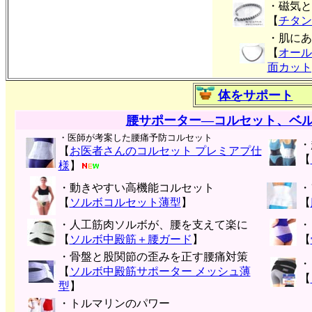
・磁気と
【
チタン
・肌にあ
【
オール
面カット
体をサポート
腰サポーター―コルセット、ベ
・医師が考案した腰痛予防コルセット
・
【
お医者さんのコルセット プレミアプ仕
【
様
】
・動きやすい高機能コルセット
・
【
ソルボコルセット薄型
】
【
・人工筋肉ソルボが、腰を支えて楽に
・
【
ソルボ中殿筋＋腰ガード
】
【
・骨盤と股関節の歪みを正す腰痛対策
・
【
ソルボ中殿筋サポーター メッシュ薄
【
型
】
・トルマリンのパワー