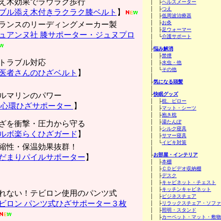
え木効果でラウラク歩行
│ ├
ヘルスメーター
│ ├
つえ
ブル添え木付きラクラク膝ベルト
】
│ ├
低周波治療器
│ ├
お灸
ランスのリーディングメーカー製
│ ├
足ウォーマー
ュアンヌ社 膝サポーター・ジュヌプロ
│ └
介護サポート
│
├
悩み解消
│ ├
禁煙
トラブル対応
│ ├
水虫・他
│ └
その他
医者さんのひざベルト
】
│
├
気になる頭髪
│
ルマリンのパワー
├
快眠グッズ
│ ├
枕、ピロー
心環ひざサポーター
】
│ ├
マット・シーツ
│ ├
抱き枕
│ ├
湯たんぽ
ざを衝撃・圧力から守る
│ ├
シルク寝具
ルボ楽らくひざガード
】
│ ├
サマー寝具
│ └
イビキ対策
縮性・保温効果抜群！
│
├
お部屋・インテリア
だまりパイルサポーター
】
│ ├
本棚
│ ├
ＣＤビデオ収納棚
│ ├
デスク
│ ├
キャビネット・チェスト
│ ├
キッチンキャビネット
れない！テビロン使用のパンツ式
│ ├
ビジネスチェア
ビロン パンツ式ひざサポーター３枚
│ ├
リラックスチェア・ソファ
│ ├
照明・スタンド
│ ├
カーペット・マット・敷物