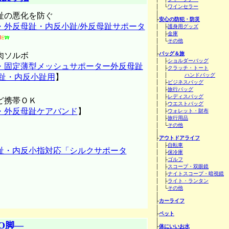
│ └
ワインセラー
│
趾の悪化を防ぐ
├
安心の防犯・防災
・外反母趾・内反小趾/外反母趾サポータ
│ ├
護身用グッズ
│ ├
金庫
│ └
その他
│
├
バッグ＆旅
肉ソルボ
│ ├
ショルダーバッグ
・固定薄型メッシュサポーター外反母趾
│ ├
クラッチ・トート
│ │
ハンドバッグ
母趾・内反小趾用
】
│ ├
ビジネスバッグ
│ ├
旅行バッグ
│ ├
レディスバッグ
ど携帯ＯＫ
│ ├
ウエストバッグ
・外反母趾ケアバンド
】
│ ├
ウォレット・財布
│ ├
旅行用品
│ └
その他
│
├
アウトドアライフ
│ ├
自転車
趾・内反小指対応「シルクサポータ
│ ├
保冷庫
│ ├
ゴルフ
│ ├
スコープ・双眼鏡
│ ├
ナイトスコープ・暗視鏡
│ ├
ライト・ランタン
│ └
その他
│
├
カーライフ
│
├
ペット
│
O脚―
├
体にいいお水