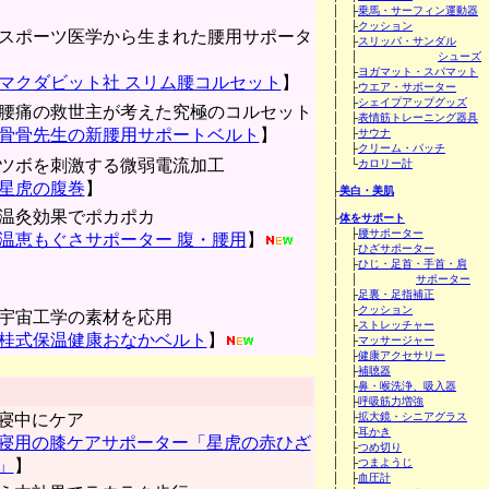
│ ├
乗馬・サーフィン運動器
│ ├
クッション
スポーツ医学から生まれた腰用サポータ
│ ├
スリッパ・サンダル
│ │
シューズ
│ ├
ヨガマット・スパマット
マクダビット社 スリム腰コルセット
】
│ ├
ウエア・サポーター
│ ├
シェイプアップグッズ
腰痛の救世主が考えた究極のコルセット
│ ├
表情筋トレーニング器具
骨骨先生の新腰用サポートベルト
】
│ ├
サウナ
│ ├
クリーム・パッチ
ツボを刺激する微弱電流加工
│ └
カロリー計
│
星虎の腹巻
】
├
美白・美肌
│
温灸効果でポカポカ
├
体をサポート
│ ├
腰サポーター
温恵もぐさサポーター 腹・腰用
】
│ ├
ひざサポーター
│ ├
ひじ・足首・手首・肩
│ │
サポーター
│ ├
足裏・足指補正
│ ├
クッション
宇宙工学の素材を応用
│ ├
ストレッチャー
桂式保温健康おなかベルト
】
│ ├
マッサージャー
│ ├
健康アクセサリー
│ ├
補聴器
│ ├
鼻・喉洗浄、吸入器
│ ├
呼吸筋力増強
寝中にケア
│ ├
拡大鏡・シニアグラス
│ ├
耳かき
寝用の膝ケアサポーター「星虎の赤ひざ
│ ├
つめ切り
」
】
│ ├
つまようじ
│ ├
血圧計