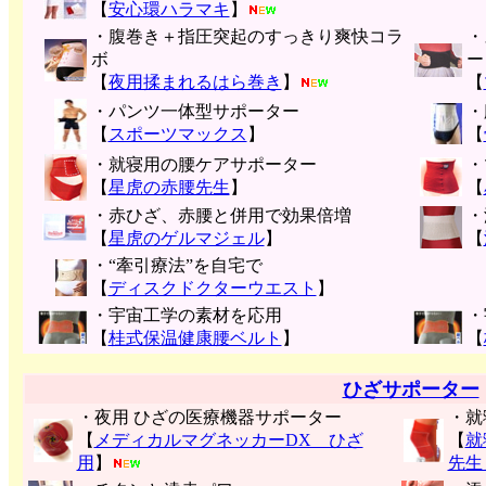
【
安心環ハラマキ
】
・腹巻き＋指圧突起のすっきり爽快コラ
・
ボ
ー
【
夜用揉まれるはら巻き
】
【
・パンツ一体型サポーター
・
【
スポーツマックス
】
【
・就寝用の腰ケアサポーター
・
【
星虎の赤腰先生
】
【
・赤ひざ、赤腰と併用で効果倍増
・
【
星虎のゲルマジェル
】
【
・“牽引療法”を自宅で
【
ディスクドクターウエスト
】
・宇宙工学の素材を応用
・
【
桂式保温健康腰ベルト
】
【
ひざサポーター
・夜用 ひざの医療機器サポーター
・就
【
メディカルマグネッカーDX ひざ
【
就
用
】
先生