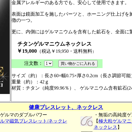
金属アレルギーのある方でも、安心して使用できます。
表面は鏡面加工を施したパーツと、ホーニング仕上げを
徴の一つ。
更に、内側にはゲルマニウムを含有した鉱石を、全面に
チタンゲルマニウムネックレス
￥19,000
（税込￥19,950・送料無料
）
注文数：
サイズ（約）：長さ60×幅0.75×厚さ0.2cm（長さ調節可能
重量（約）：42ｇ
材質：チタン（純度99.96％）、 ゲルマニウム含有鉱石(2
健康ブレスレット、ネックレス
ゲルマのダブルパワー
・無垢の高純度ゲ
ルマ磁気ブレスレット/ネックレ
【
極大粒ゲルマニ
ネックレス
】