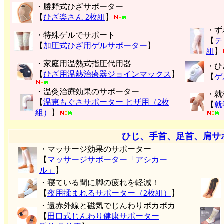
・勝野式ひざサポーター
【
ひざ楽さん 2枚組
】
・ず
・特殊ゲルでサポート
【
テ
【
加圧式ひざ用ゲルサポーター
】
組
】
・家庭用温熱式指圧代用器
・ひ
【
ひざ用温熱治療器ジョインマックス
】
【
ゲ
・温灸治療効果のサポーター
・就
【
温恵もぐさサポーター ヒザ用（2枚
【
就
組）
】
ひじ、手首、足首、肩サ
・マッサージ効果のサポーター
【
マッサージサポーター「アシカー
ル」
】
・寝ている間に脚の疲れを軽減！
【
夜用揉まれるサポーター（2枚組）
】
・遠赤外線と磁気でじんわりポカポカ
【
田口式じんわり健康サポーター