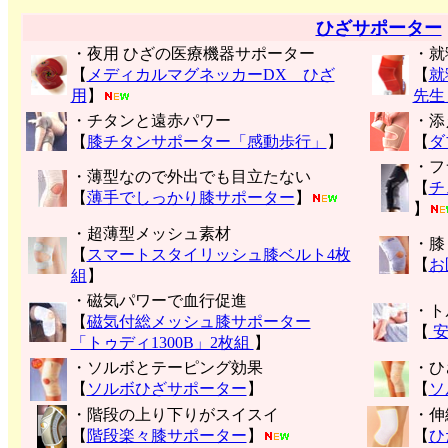
ひざサポーター
・夜用 ひざの医療機器サポーター
・就
【
メディカルマグネッカーDX ひざ
【
就
用
】
先生
・チタンと遠赤パワー
・添
【
膝チタンサポーター「感動歩行」
】
【
ダ
・フ
・薄型なので外出でも目立たない
【
チ
【
薄手でしっかり膝サポーター
】
】
・超薄型メッシュ素材
・膝
【
スマートスタイリッシュ膝ベルト4枚
【
お
組
】
・磁気パワーで血行促進
・ト
【
磁気付総メッシュ膝サポーター
【
安
「トゥディ1300B」2枚組
】
・ソルボとテーピング効果
・ひ
【
ソルボひざサポーター
】
【
ソ
・階段の上り下りがスイスイ
・伸
【
階段楽々膝サポーター
】
【
ひ