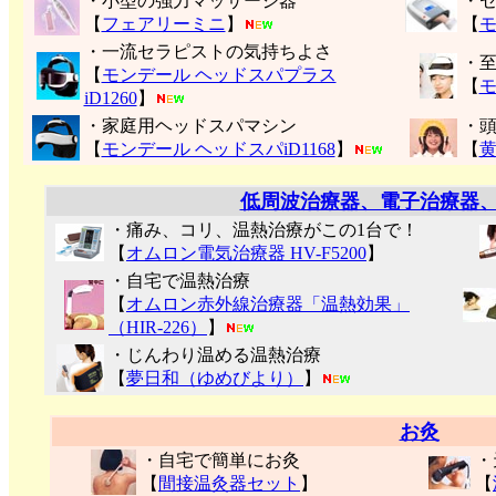
・小型の強力マッサージ器
・
【
フェアリーミニ
】
【
モ
・一流セラピストの気持ちよさ
・
【
モンデール ヘッドスパプラス
【
モ
iD1260
】
・家庭用ヘッドスパマシン
・
【
モンデール ヘッドスパiD1168
】
【
低周波治療器、電子治療器
・痛み、コリ、温熱治療がこの1台で！
【
オムロン電気治療器 HV-F5200
】
・自宅で温熱治療
【
オムロン赤外線治療器「温熱効果」
（HIR-226）
】
・じんわり温める温熱治療
【
夢日和（ゆめびより）
】
お灸
・自宅で簡単にお灸
・
【
間接温灸器セット
】
【