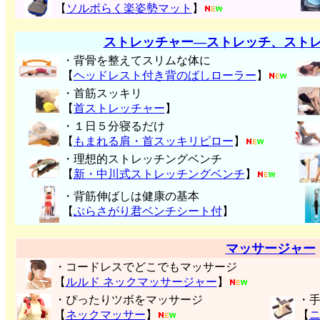
【
ソルボらく楽姿勢マット
】
ストレッチャー―ストレッチ、スト
・背骨を整えてスリムな体に
【
ヘッドレスト付き背のばしローラー
】
・首筋スッキリ
【
首ストレッチャー
】
・１日５分寝るだけ
【
もまれる肩・首スッキリピロー
】
・理想的ストレッチングベンチ
【
新・中川式ストレッチングベンチ
】
・背筋伸ばしは健康の基本
【
ぶらさがり君ベンチシート付
】
マッサージャー
・コードレスでどこでもマッサージ
【
ルルド ネックマッサージャー
】
・ぴったりツボをマッサージ
・
【
ネックマッサー
】
【