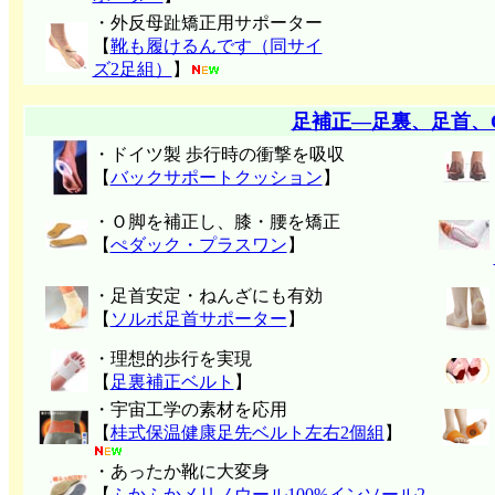
・外反母趾矯正用サポーター
【
靴も履けるんです（同サイ
ズ2足組）
】
足補正―足裏、足首、
・ドイツ製 歩行時の衝撃を吸収
【
バックサポートクッション
】
・Ｏ脚を補正し、膝・腰を矯正
【
ぺダック・プラスワン
】
・足首安定・ねんざにも有効
【
ソルボ足首サポーター
】
・理想的歩行を実現
【
足裏補正ベルト
】
・宇宙工学の素材を応用
【
桂式保温健康足先ベルト左右2個組
】
・あったか靴に大変身
【
ふかふかメリノウール100%インソール2