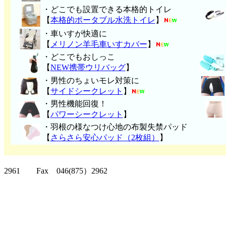
・どこでも設置できる本格的トイレ
【
本格的ポータブル水洗トイレ
】
・車いすが快適に
【
メリノン羊毛車いすカバー
】
・どこでもおしっこ
【
NEW携帯ウリバッグ
】
・男性のちょいモレ対策に
【
サイドシークレット
】
・男性機能回復！
【
パワーシークレット
】
・
羽根の様なつけ心地の布製失禁パッ
ド
【
さらさら安心パッド（2枚組）
】
クリッパーツー T
2961 Fax 046(875）2962