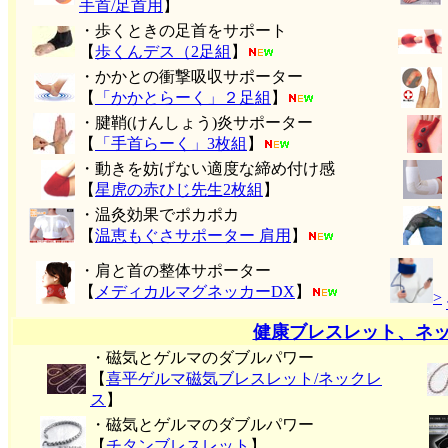
手首/足首用
】
・歩くときの足首をサポート
【
歩くんデス（2足組
】
・かかとの衝撃吸収サポーター
【
「かかとらーく」２足組
】
・腱鞘(けんしょう)炎サポーター
【
「手首らーく」3枚組
】
・動きを妨げない適度な締め付け感
【
星虎の赤ひじ先生2枚組
】
・温灸効果でポカポカ
【
温恵もぐさサポーター 肩用
】
・肩と首の整体サポーター
【
メディカルマグネッカーDX
】
>
健康ブレスレット、ネ
・磁気とゲルマのダブルパワー
【
喜平ゲルマ磁気ブレスレット/ネックレ
ス
】
・磁気とゲルマのダブルパワー
【
チタンブレスレット
】