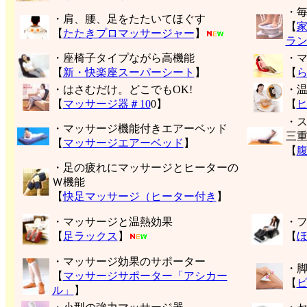
・
・肩、腰、足をたたいてほぐす
【
【
たたきプロマッサージャー
】
ラ
・座椅子タイプながら高機能
・
【
新・快楽座スーパーシート
】
【
・はさむだけ。どこでもOK!
・
【
マッサージ器＃10
0】
【
・
・マッサージ機能付きエアーベッド
三
【
マッサージエアーベッド
】
【
・足の疲れにマッサージとヒーターの
Ｗ機能
【
快足マッサージ（ヒーター付き
】
・マッサージと温熱効果
・
【
足ラックス
】
【
・マッサージ効果のサポーター
・
【
マッサージサポーター「アシカー
【
ル」
】