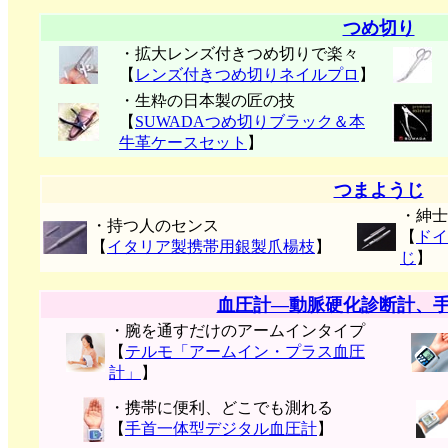
つめ切り
・拡大レンズ付きつめ切りで楽々
【
レンズ付きつめ切りネイルプロ
】
・生粋の日本製の匠の技
【
SUWADAつめ切りブラック＆本
牛革ケースセット
】
つまようじ
・紳士
・持つ人のセンス
【
ドイ
【
イタリア製携帯用銀製爪楊枝
】
じ
】
血圧計―動脈硬化診断計、
・腕を通すだけのアームインタイプ
【
テルモ「アームイン・プラス血圧
計」
】
・携帯に便利、どこでも測れる
【
手首一体型デジタル血圧計
】