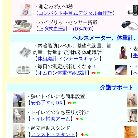
・測定わずか30秒
【
コンパクト手首式デジタル血圧計
】
・ハイブリッドセンサー搭載
【
上腕式血圧計 (DS-700)
】
ヘルスメーター、体重計
・内蔵脂肪レベル、基礎代謝量、筋
・表
肉量、骨量まで測れる体組織計
【
手
【
体組織計 インナースキャン
】
・毎日の測定が楽しくなる！
・ド
【
オムロン体重体組成計
】
【
ヘ
介護サポート
・狭いトイレにも簡単設置
【
安心手すりDX
】
・トイレでの立ち座りが楽に
【
トイレ補助アーム
】
・起立補助スタンド
【
アシスト・スタンド
】