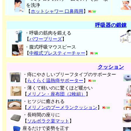
を洗浄
【
ホットシャワー 口鼻両用
】
呼吸器の鍛錬
・呼吸の筋肉を鍛える
【
パワーブリーズ
】
・腹式呼吸マウスピース
【
中根式ブレスティーチャー
】
クッション
・痔にやさしいブリーフタイプのサポーター
【
らくらく温熱痔サポーター
】
・薄くて軽いのに驚くほど暖かい
【
メリノン・座布団（2枚組）
】
・ヒツジに癒される
【
メリノンのブーメランクッション
】
・長時間の座りに
【
ソルボラク楽マット
】
座るだけで姿勢を正す