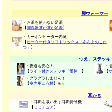
脚ウォーマー
・お湯を使わない足湯
【
脚温器ぽかぽか足湯
】
・カーボンヒーター内臓
【
ヒーター付きソフトソックス「あんよのこた
つ」
】
つえ、ステッキ
・夜道も安心！
・
【
ライト付きステッキ「愛棒」
】
【
・グラグラしません！
【
室内用四点杖
】
耳かき
・耳垢を吸い出す耳垢掃除機
【
ミミチュア
】