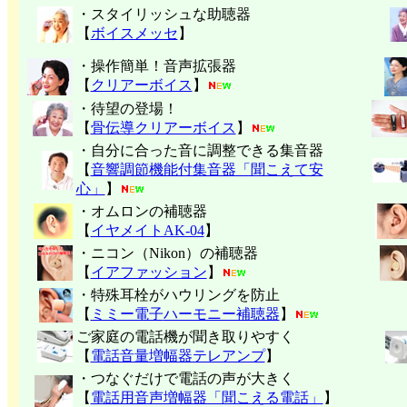
・スタイリッシュな助聴器
【
ボイスメッセ
】
・操作簡単！音声拡張器
【
クリアーボイス
】
・待望の登場！
【
骨伝導クリアーボイス
】
・自分に合った音に調整できる集音器
【
音響調節機能付集音器「聞こえて安
心」
】
・オムロンの補聴器
【
イヤメイトAK-04
】
・ニコン（Nikon）の補聴器
【
イアファッション
】
・特殊耳栓がハウリングを防止
【
ミミー電子
ハーモニー補聴器
】
ご家庭の電話機が聞き取りやすく
【
電話音量増幅器テレアンプ
】
・つなぐだけで電話の声が大きく
【
電話用音声増幅器「聞こえる電話」
】