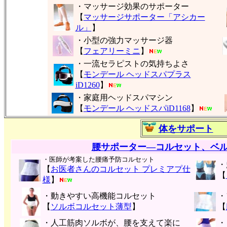
・マッサージ効果のサポーター
【
マッサージサポーター「アシカー
ル」
】
・小型の強力マッサージ器
【
フェアリーミニ
】
・一流セラピストの気持ちよさ
【
モンデール ヘッドスパプラス
iD1260
】
・家庭用ヘッドスパマシン
【
モンデール ヘッドスパiD1168
】
体をサポート
腰サポーター―コルセット、ベ
・医師が考案した腰痛予防コルセット
・
【
お医者さんのコルセット プレミアプ仕
【
様
】
・動きやすい高機能コルセット
・
【
ソルボコルセット薄型
】
【
・人工筋肉ソルボが、腰を支えて楽に
・