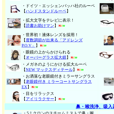
・ドイツ・エッシェンバッハ社のルーペ
【
ハンド
スタンドルーペ
】
・拡大文字をテレビに表示！
【
読書お助けマン
】
・世界初！液体レンズを採用！
【
度数調節が出来る「アドレンズ
P.O.V」
】
・眼鏡の上からかけられる
【
オーバーグラス拡大鏡
】
・メガネのようにかける拡大ルーペ
【
NEW マックスディテール
】
・お洒落な老眼鏡付きミラーサングラス
【
老眼鏡付き ミラーコートサングラス
EX
】
・目をリラックス
【
アイリラクサー
】
鼻・喉洗浄、吸入
・5ミクロンのスチームミストで鼻・喉