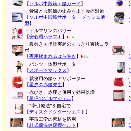
【
ソルボ中殿筋＋腰ガード
】
【
・骨盤と股関節の歪みを正す腰痛対策
・
【
ソルボ中殿筋サポーター メッシュ薄
【
型
】
・トルマリンのパワー
【
安心環ハラマキ
】
・腹巻き＋指圧突起のすっきり爽快コラ
・
ボ
ー
【
夜用揉まれるはら巻き
】
【
・パンツ一体型サポーター
・
【
スポーツマックス
】
【
・就寝用の腰ケアサポーター
・
【
星虎の赤腰先生
】
【
・赤ひざ、赤腰と併用で効果倍増
・
【
星虎のゲルマジェル
】
【
・“牽引療法”を自宅で
【
ディスクドクターウエスト
】
・宇宙工学の素材を応用
・
【
桂式保温健康腰ベルト
】
【