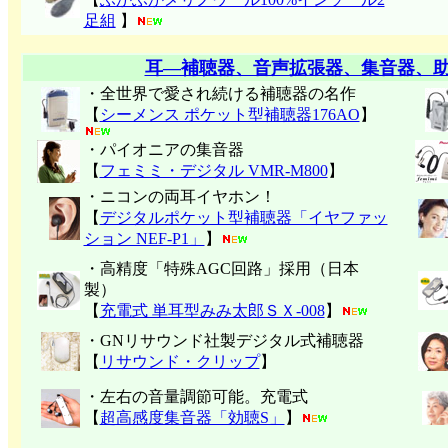
足組
】
耳―補聴器、音声拡張器、集音器、
・全世界で愛され続ける補聴器の名作
【
シーメンス ポケット型補聴器176AO
】
・パイオニアの集音器
【
フェミミ・デジタル VMR-M800
】
・ニコンの両耳イヤホン！
【
デジタルポケット型補聴器「イヤファッ
ション NEF-P1」
】
・高精度「特殊AGC回路」採用（日本
製）
【
充電式 単耳型みみ太郎ＳＸ-008
】
・GNリサウンド社製デジタル式補聴器
【
リサウンド・クリップ
】
・左右の音量調節可能。充電式
【
超高感度集音器「効聴S」
】