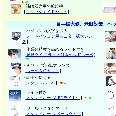
・補聴器専用の乾燥機
【
クイックエイドセット
】
目―拡大鏡、老眼対策、ヘ
・パソコンの文字を拡大
【
ノートパソコン用モニター拡大レン
ズ
】
・作業の精度を高めるライト付き
【
双眼タイプ ライト付きヘッドルーペ
】
・Ａ4サイズの拡大レンズ
【
ルーペ３点セット
】
・両手が使える！
【
スタンドルーペ
】
・ライト付き！
【
スタンドルーペLEDライト付
】
・ワールドスタンダード
【
スタンドルーペ ベースタイプ
】