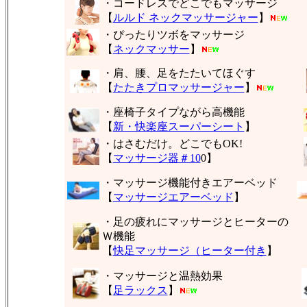
・コードレスでどこでもマッサージ
【
ルルド ネックマッサージャー
】
・ぴったりツボをマッサージ
【
ネックマッサー
】
・肩、腰、足をたたいてほぐす
【
たたきプロマッサージャー
】
・座椅子タイプながら高機能
【
新・快楽座スーパーシート
】
・はさむだけ。どこでもOK!
【
マッサージ器＃10
0】
・マッサージ機能付きエアーベッド
【
マッサージエアーベッド
】
・足の疲れにマッサージとヒーターの
Ｗ機能
【
快足マッサージ（ヒーター付き
】
・マッサージと温熱効果
【
足ラックス
】