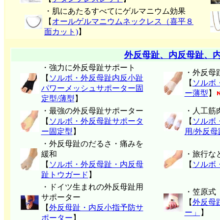
・肌にあたるすべてにゲルマニウム効果
【
オールゲルマニウムネックレス（喜平８
面カット)
】
外反母趾、内反母趾、
・強力に外反母趾サポート
・外反母
【
ソルボ・外反母趾内反小趾
【
ソルボ
パワーメッシュサポーター固
ー薄型
】
定型/薄型
】
・最強の外反母趾サポーター
・人工筋
【
ソルボ・外反母趾サポータ
【
ソルボ
ー固定型
】
用/外反
・外反母趾のだるさ・痛みを
緩和
・旅行な
【
ソルボ・外反母趾・内反母
【
ソルボ
趾トウガード
】
・ドイツ生まれの外反母趾用
・笠原式
サポーター
【
外反母
【
外反母趾・内反小指予防サ
ー」
】
ポーター
】