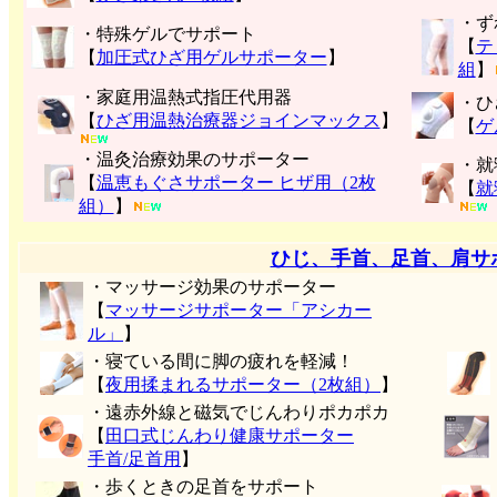
・ず
・特殊ゲルでサポート
【
テ
【
加圧式ひざ用ゲルサポーター
】
組
】
・家庭用温熱式指圧代用器
・ひ
【
ひざ用温熱治療器ジョインマックス
】
【
ゲ
・温灸治療効果のサポーター
・就
【
温恵もぐさサポーター ヒザ用（2枚
【
就
組）
】
ひじ、手首、足首、肩サ
・マッサージ効果のサポーター
【
マッサージサポーター「アシカー
ル」
】
・寝ている間に脚の疲れを軽減！
【
夜用揉まれるサポーター（2枚組）
】
・遠赤外線と磁気でじんわりポカポカ
【
田口式じんわり健康サポーター
手首/足首用
】
・歩くときの足首をサポート