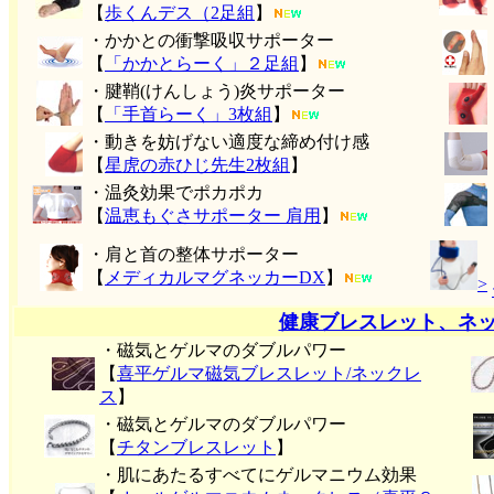
【
歩くんデス（2足組
】
・かかとの衝撃吸収サポーター
【
「かかとらーく」２足組
】
・腱鞘(けんしょう)炎サポーター
【
「手首らーく」3枚組
】
・動きを妨げない適度な締め付け感
【
星虎の赤ひじ先生2枚組
】
・温灸効果でポカポカ
【
温恵もぐさサポーター 肩用
】
・肩と首の整体サポーター
【
メディカルマグネッカーDX
】
>
健康ブレスレット、ネ
・磁気とゲルマのダブルパワー
【
喜平ゲルマ磁気ブレスレット/ネックレ
ス
】
・磁気とゲルマのダブルパワー
【
チタンブレスレット
】
・肌にあたるすべてにゲルマニウム効果