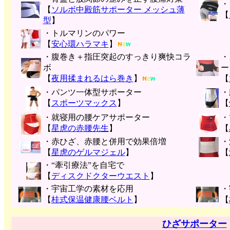
・
【
ソルボ中殿筋サポーター メッシュ薄
【
型
】
・トルマリンのパワー
【
安心環ハラマキ
】
・腹巻き＋指圧突起のすっきり爽快コラ
・
ボ
ー
【
夜用揉まれるはら巻き
】
【
・パンツ一体型サポーター
・
【
スポーツマックス
】
【
・就寝用の腰ケアサポーター
・
【
星虎の赤腰先生
】
【
・赤ひざ、赤腰と併用で効果倍増
・
【
星虎のゲルマジェル
】
【
・“牽引療法”を自宅で
【
ディスクドクターウエスト
】
・宇宙工学の素材を応用
・
【
桂式保温健康腰ベルト
】
【
ひざサポーター