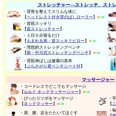
ストレッチャー―ストレッチ、スト
・背骨を整えてスリムな体に
【
ヘッドレスト付き背のばしローラー
】
・首筋スッキリ
【
首ストレッチャー
】
・１日５分寝るだけ
【
もまれる肩・首スッキリピロー
】
・理想的ストレッチングベンチ
【
新・中川式ストレッチングベンチ
】
・背筋伸ばしは健康の基本
【
ぶらさがり君ベンチシート付
】
マッサージャー
・コードレスでどこでもマッサージ
【
ルルド ネックマッサージャー
】
・ぴったりツボをマッサージ
・
【
ネックマッサー
】
【
・
・肩、腰、足をたたいてほぐす
【