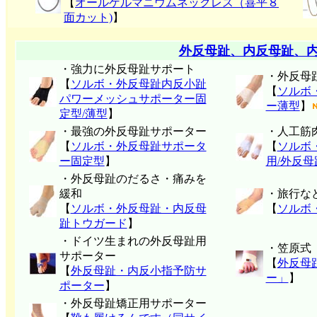
【
オールゲルマニウムネックレス（喜平８
面カット)
】
外反母趾、内反母趾、
・強力に外反母趾サポート
・外反母
【
ソルボ・外反母趾内反小趾
【
ソルボ
パワーメッシュサポーター固
ー薄型
】
定型/薄型
】
・最強の外反母趾サポーター
・人工筋
【
ソルボ・外反母趾サポータ
【
ソルボ
ー固定型
】
用/外反
・外反母趾のだるさ・痛みを
緩和
・旅行な
【
ソルボ・外反母趾・内反母
【
ソルボ
趾トウガード
】
・ドイツ生まれの外反母趾用
・笠原式
サポーター
【
外反母
【
外反母趾・内反小指予防サ
ー」
】
ポーター
】
・外反母趾矯正用サポーター