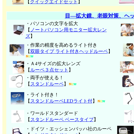
【
クイックエイドセット
】
目―拡大鏡、老眼対策、ヘ
・パソコンの文字を拡大
【
ノートパソコン用モニター拡大レン
ズ
】
・作業の精度を高めるライト付き
【
双眼タイプ ライト付きヘッドルーペ
】
・Ａ4サイズの拡大レンズ
【
ルーペ３点セット
】
・両手が使える！
【
スタンドルーペ
】
・ライト付き！
【
スタンドルーペLEDライト付
】
・ワールドスタンダード
【
スタンドルーペ ベースタイプ
】
・ドイツ・エッシェンバッハ社のルーペ