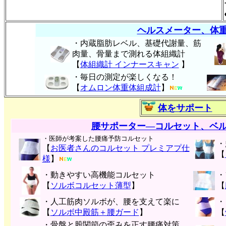
ヘルスメーター、体
・内蔵脂肪レベル、基礎代謝量、筋
肉量、骨量まで測れる体組織計
【
体組織計 インナースキャン
】
・毎日の測定が楽しくなる！
【
オムロン体重体組成計
】
体をサポート
腰サポーター―コルセット、ベ
・医師が考案した腰痛予防コルセット
・
【
お医者さんのコルセット プレミアプ仕
【
様
】
・動きやすい高機能コルセット
・
【
ソルボコルセット薄型
】
【
・人工筋肉ソルボが、腰を支えて楽に
・
【
ソルボ中殿筋＋腰ガード
】
【
・骨盤と股関節の歪みを正す腰痛対策