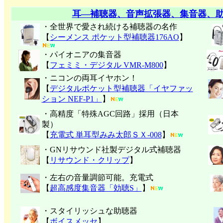
耳―補聴器、音声拡張器、集音器、
・全世界で愛され続ける補聴器の名作
【
シーメンス ポケット型補聴器176AO
】
・パイオニアの集音器
【
フェミミ・デジタル VMR-M800
】
・ニコンの両耳イヤホン！
【
デジタルポケット型補聴器「イヤファッ
ション NEF-P1」
】
・高精度「特殊AGC回路」採用（日本
製）
【
充電式 単耳型みみ太郎ＳＸ-008
】
・GNリサウンド社製デジタル式補聴器
【
リサウンド・クリップ
】
・左右の音量調節可能。充電式
【
超高感度集音器「効聴S」
】
・スタイリッシュな助聴器
【
ボイスメッセ
】