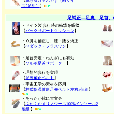
【
靴も履けるんです（同サイ
ズ2足組）
】
足補正―足裏、足首、
・ドイツ製 歩行時の衝撃を吸収
【
バックサポートクッション
】
・Ｏ脚を補正し、膝・腰を矯正
【
ぺダック・プラスワン
】
・足首安定・ねんざにも有効
【
ソルボ足首サポーター
】
・理想的歩行を実現
【
足裏補正ベルト
】
・宇宙工学の素材を応用
【
桂式保温健康足先ベルト左右2個組
】
・あったか靴に大変身
【
ふかふかメリノウール100%インソール2
足組
】