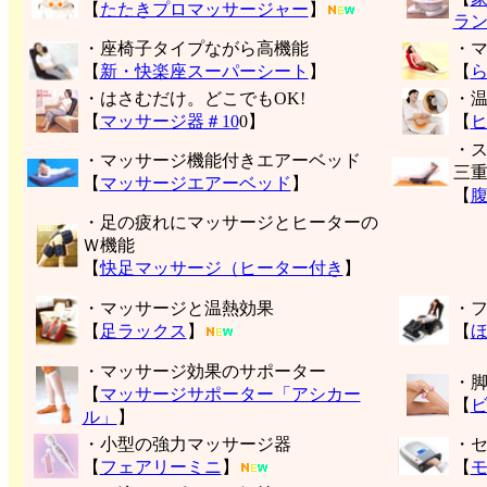
【
たたきプロマッサージャー
】
ラ
・座椅子タイプながら高機能
・
【
新・快楽座スーパーシート
】
【
・はさむだけ。どこでもOK!
・
【
マッサージ器＃10
0】
【
・
・マッサージ機能付きエアーベッド
三
【
マッサージエアーベッド
】
【
・足の疲れにマッサージとヒーターの
Ｗ機能
【
快足マッサージ（ヒーター付き
】
・マッサージと温熱効果
・
【
足ラックス
】
【
・マッサージ効果のサポーター
・
【
マッサージサポーター「アシカー
【
ル」
】
・小型の強力マッサージ器
・
【
フェアリーミニ
】
【
モ