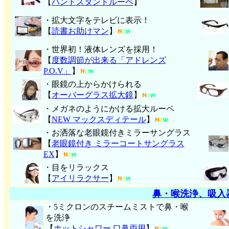
【
ハンド
スタンドルーペ
】
・拡大文字をテレビに表示！
【
読書お助けマン
】
・世界初！液体レンズを採用！
【
度数調節が出来る「アドレンズ
P.O.V」
】
・眼鏡の上からかけられる
【
オーバーグラス拡大鏡
】
・メガネのようにかける拡大ルーペ
【
NEW マックスディテール
】
・お洒落な老眼鏡付きミラーサングラス
【
老眼鏡付き ミラーコートサングラス
EX
】
・目をリラックス
【
アイリラクサー
】
鼻・喉洗浄、吸入
・5ミクロンのスチームミストで鼻・喉
を洗浄
【
ホットシャワー 口鼻両用
】