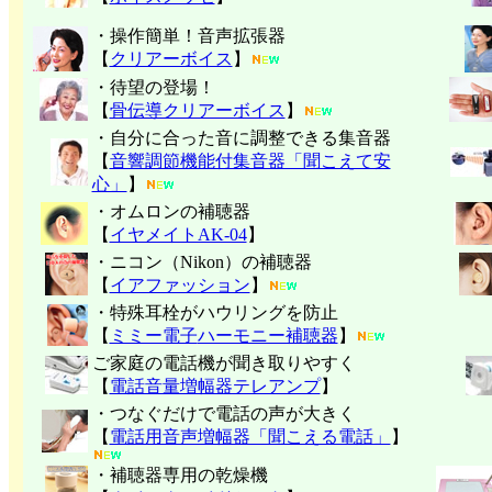
・操作簡単！音声拡張器
【
クリアーボイス
】
・待望の登場！
【
骨伝導クリアーボイス
】
・自分に合った音に調整できる集音器
【
音響調節機能付集音器「聞こえて安
心」
】
・オムロンの補聴器
【
イヤメイトAK-04
】
・ニコン（Nikon）の補聴器
【
イアファッション
】
・特殊耳栓がハウリングを防止
【
ミミー電子
ハーモニー補聴器
】
ご家庭の電話機が聞き取りやすく
【
電話音量増幅器テレアンプ
】
・つなぐだけで電話の声が大きく
【
電話用音声増幅器「聞こえる電話」
】
・補聴器専用の乾燥機