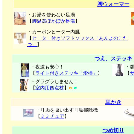
脚ウォーマー
・お湯を使わない足湯
【
脚温器ぽかぽか足湯
】
・カーボンヒーター内臓
【
ヒーター付きソフトソックス「あんよのこた
つ」
】
つえ、ステッキ
・夜道も安心！
・
【
ライト付きステッキ「愛棒」
】
【
・グラグラしません！
【
室内用四点杖
】
耳かき
・耳垢を吸い出す耳垢掃除機
【
ミミチュア
】
つめ切り