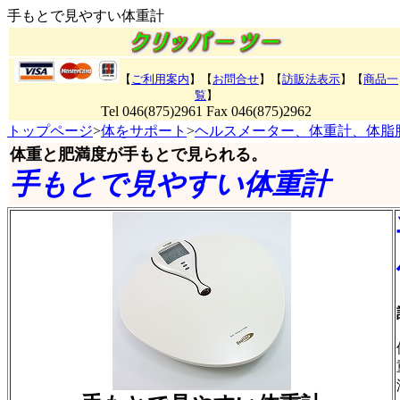
手もとで見やすい体重計
【
ご利用案内
】【
お問合せ
】【
訪販法表示
】
【
商品一
覧
】
Tel 046(875)2961 Fax 046(875)2962
トップページ
>
体をサポート
>
ヘルスメーター、体重計、体脂
体重と肥満度が手もとで見られる。
手もとで見やすい体重計
商