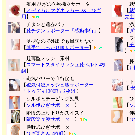
・夜用 ひざの医療機器サポーター
・就
【
メディカルマグネッカーDX ひざ
【
就
用
】
先生
・チタンと遠赤パワー
・添
【
膝チタンサポーター「感動歩行」
】
【
ダ
・フ
・薄型なので外出でも目立たない
【
チ
【
薄手でしっかり膝サポーター
】
】
・超薄型メッシュ素材
・膝
【
スマートスタイリッシュ膝ベルト4枚
【
お
組
】
・磁気パワーで血行促進
・ト
【
磁気付総メッシュ膝サポーター
【
安
「トゥディ1300B」2枚組
】
・ソルボとテーピング効果
・ひ
【
ソルボひざサポーター
】
【
ソ
・階段の上り下りがスイスイ
・伸
【
階段楽々膝サポーター
】
【
ひ
・勝野式ひざサポーター
【
ひざ楽さん 2枚組
】