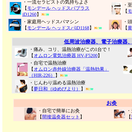
・一流セラピストの気持ちよさ
・
【
モンデール ヘッドスパプラス
【
モ
iD1260
】
・家庭用ヘッドスパマシン
・
【
モンデール ヘッドスパiD1168
】
【
低周波治療器、電子治療器
・痛み、コリ、温熱治療がこの1台で！
【
オムロン電気治療器 HV-F5200
】
・自宅で温熱治療
【
オムロン赤外線治療器「温熱効果」
（HIR-226）
】
・じんわり温める温熱治療
【
夢日和（ゆめびより）
】
お灸
・自宅で簡単にお灸
・
【
間接温灸器セット
】
【