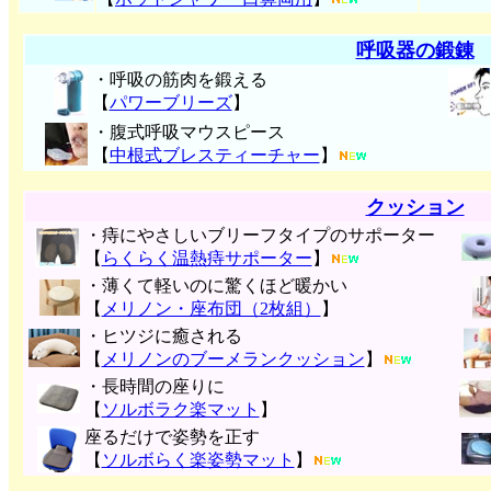
呼吸器の鍛錬
・呼吸の筋肉を鍛える
【
パワーブリーズ
】
・腹式呼吸マウスピース
【
中根式ブレスティーチャー
】
クッション
・痔にやさしいブリーフタイプのサポーター
【
らくらく温熱痔サポーター
】
・薄くて軽いのに驚くほど暖かい
【
メリノン・座布団（2枚組）
】
・ヒツジに癒される
【
メリノンのブーメランクッション
】
・長時間の座りに
【
ソルボラク楽マット
】
座るだけで姿勢を正す
【
ソルボらく楽姿勢マット
】