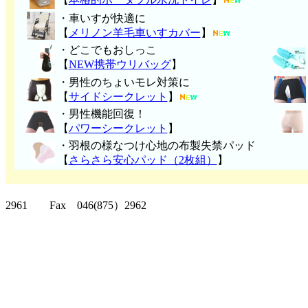
・車いすが快適に
【
メリノン羊毛車いすカバー
】
・どこでもおしっこ
【
NEW携帯ウリバッグ
】
・男性のちょいモレ対策に
【
サイドシークレット
】
・男性機能回復！
【
パワーシークレット
】
・
羽根の様なつけ心地の布製失禁パッ
ド
【
さらさら安心パッド（2枚組）
】
クリッパーツー T
2961 Fax 046(875）2962