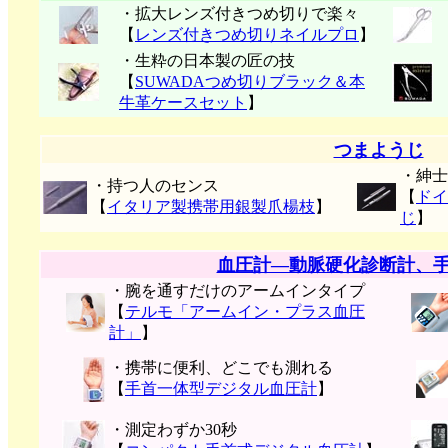
・拡大レンズ付きつめ切りで楽々
【
レンズ付きつめ切りネイルプロ
】
・生粋の日本製の匠の技
【
SUWADAつめ切りブラック＆本
牛革ケースセット
】
つまようじ
・紳士
・持つ人のセンス
【
ドイ
【
イタリア製携帯用銀製爪楊枝
】
じ
】
血圧計―動脈硬化診断計、
・腕を通すだけのアームインタイプ
【
テルモ「アームイン・プラス血圧
計」
】
・携帯に便利、どこでも測れる
【
手首一体型デジタル血圧計
】
・測定わずか30秒