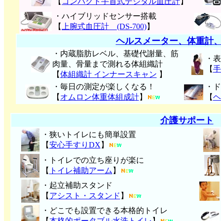
【
コンパクト手首式デジタル血圧計
】
・ハイブリッドセンサー搭載
【
上腕式血圧計 (DS-700)
】
ヘルスメーター、体重計
・内蔵脂肪レベル、基礎代謝量、筋
・表
肉量、骨量まで測れる体組織計
【
手
【
体組織計 インナースキャン
】
・毎日の測定が楽しくなる！
・ド
【
オムロン体重体組成計
】
【
ヘ
介護サポート
・狭いトイレにも簡単設置
【
安心手すりDX
】
・トイレでの立ち座りが楽に
【
トイレ補助アーム
】
・起立補助スタンド
【
アシスト・スタンド
】
・どこでも設置できる本格的トイレ
【
本格的ポータブル水洗トイレ
】