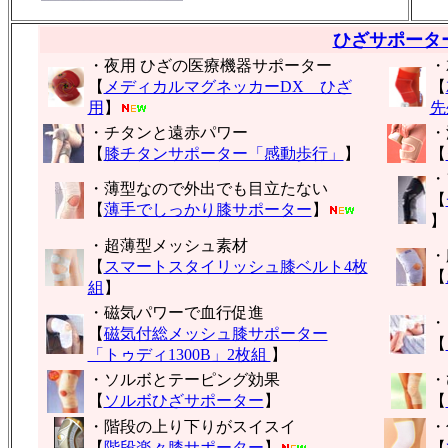
ひざサポータ
・夜用 ひざの医療機器サポーター
・
【
メディカルマグネッカーDX ひざ
【
用
】
先
・チタンと遠赤パワー
・
【
膝チタンサポーター「感動歩行」
】
【
・
・薄型なので外出でも目立たない
【
【
薄手でしっかり膝サポーター
】
】
・超薄型メッシュ素材
・
【
スマートスタイリッシュ膝ベルト4枚
【
組
】
・磁気パワーで血行促進
・
【
磁気付総メッシュ膝サポーター
【
「トゥディ1300B」2枚組
】
・ソルボとテーピング効果
・
【
ソルボひざサポーター
】
【
・階段の上り下りがスイスイ
・
【
階段楽々膝サポーター
】
【