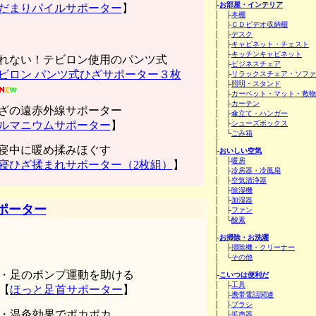
├
お部屋・インテリア
だまりパイルサポーター
】
│ ├
本棚
│ ├
ＣＤビデオ収納棚
│ ├
デスク
│ ├
キャビネット・チェスト
│ ├
キッチンキャビネット
れない！テビロン使用のパンツ式
│ ├
ビジネスチェア
ビロン パンツ式ひざサポーター３枚
│ ├
リラックスチェア・ソファ
│ ├
照明・スタンド
│ ├
カーペット・マット・敷物
│ ├
カーテン
ざの遠赤外線サポーター
│ ├
傘立て・ハンガー
ルマニウムサポーター
】
│ ├
シューズボックス
│ └
ごみ箱
│
寝中に暖め揉みほぐす
├
おいしい空気
│ ├
暖房
寝ひざ揉まれサポーター（2枚組）
】
│ ├
冷房器・冷風扇
│ ├
空気清浄器
│ ├
除湿機
│ ├
加湿器
ポーター
│ ├
ファン
│ └
酸素
│
├
お掃除・お洗濯
│ ├
掃除機・クリーナー
│ └
その他
│
・足のポンプ運動を助ける
├
こいつは便利だ
│ ├
工具
【
ほっと足首サポーター
】
│ ├
携帯電話関連
│ ├
ブラシ
・温灸効果でポカポカ
│ ├
拡声器