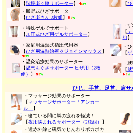
【
階段楽々膝サポーター
】
【
ひ
・勝野式ひざサポーター
【
ひざ楽さん 2枚組
】
・ず
・特殊ゲルでサポート
【
テ
【
加圧式ひざ用ゲルサポーター
】
組
】
・家庭用温熱式指圧代用器
・ひ
【
ひざ用温熱治療器ジョインマックス
】
【
ゲ
・温灸治療効果のサポーター
・就
【
温恵もぐさサポーター ヒザ用（2枚
【
就
組）
】
ひじ、手首、足首、肩サ
・マッサージ効果のサポーター
【
マッサージサポーター「アシカー
ル」
】
・寝ている間に脚の疲れを軽減！
【
夜用揉まれるサポーター（2枚組）
】
・遠赤外線と磁気でじんわりポカポカ