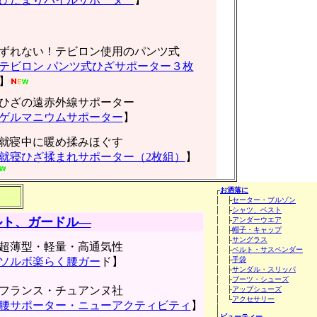
ずれない！テビロン使用のパンツ式
テビロン パンツ式ひざサポーター３枚
】
ひざの遠赤外線サポーター
ゲルマニウムサポーター
】
就寝中に暖め揉みほぐす
就寝ひざ揉まれサポーター（2枚組）
】
┌
お洒落に
│ ├
セーター・ブルゾン
│ ├
シャツ、ベスト
ルト、ガードル―
│ ├
アンダーウエア
│ ├
帽子・キャップ
│ ├
サングラス
超薄型・軽量・高通気性
│ ├
ベルト・サスペンダー
ソルボ楽らく腰ガー
ド】
│ ├
手袋
│ ├
サンダル・スリッパ
│ ├
ブーツ・シューズ
フランス・チュアンヌ社
│ ├
アップシューズ
│ └
アクセサリー
腰サポーター・ニューアクティビティ
】
│
├
ビューティー