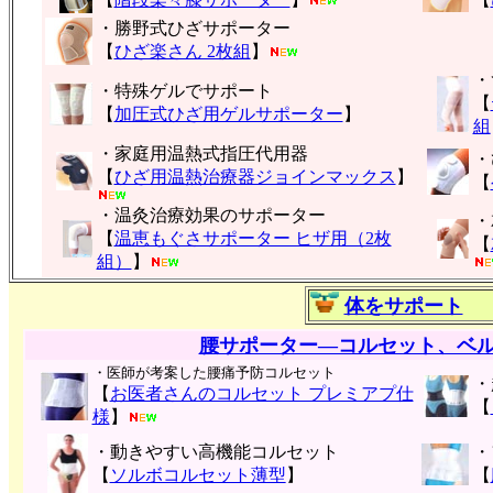
・勝野式ひざサポーター
【
ひざ楽さん 2枚組
】
・
・特殊ゲルでサポート
【
【
加圧式ひざ用ゲルサポーター
】
組
・家庭用温熱式指圧代用器
・
【
ひざ用温熱治療器ジョインマックス
】
【
・温灸治療効果のサポーター
・
【
温恵もぐさサポーター ヒザ用（2枚
【
組）
】
体をサポート
腰サポーター―コルセット、ベ
・医師が考案した腰痛予防コルセット
・
【
お医者さんのコルセット プレミアプ仕
【
様
】
・動きやすい高機能コルセット
・
【
ソルボコルセット薄型
】
【