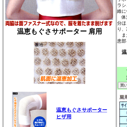
ラシ
維に
体温
分ほ
り、
温恵もぐさサポーター 肩用
また
患部
温
￥8
温恵もぐさサポーター
ヒザ用