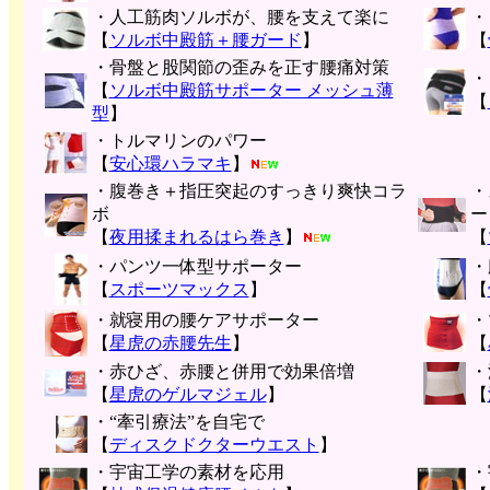
・人工筋肉ソルボが、腰を支えて楽に
・
【
ソルボ中殿筋＋腰ガード
】
【
・骨盤と股関節の歪みを正す腰痛対策
・
【
ソルボ中殿筋サポーター メッシュ薄
【
型
】
・トルマリンのパワー
【
安心環ハラマキ
】
・腹巻き＋指圧突起のすっきり爽快コラ
・
ボ
ー
【
夜用揉まれるはら巻き
】
【
・パンツ一体型サポーター
・
【
スポーツマックス
】
【
・就寝用の腰ケアサポーター
・
【
星虎の赤腰先生
】
【
・赤ひざ、赤腰と併用で効果倍増
・
【
星虎のゲルマジェル
】
【
・“牽引療法”を自宅で
【
ディスクドクターウエスト
】
・宇宙工学の素材を応用
・