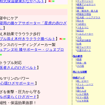
桂式保温健康おなかベルト
】
│ ├
マッサージャー
│ ├
健康アクセサリー
│ ├
補聴器
│ ├
鼻・喉洗浄、吸入器
│ ├
呼吸筋力増強
寝中にケア
│ ├
拡大鏡・シニアグラス
│ ├
耳かき
寝用の膝ケアサポーター「星虎の赤ひざ
│ ├
つめ切り
」
】
│ ├
つまようじ
│ ├
血圧計
え木効果でラウラク歩行
│ ├
ヘルスメーター
│ ├
つえ
ブル添え木付きラクラク膝ベルト
】
│ ├
低周波治療器
│ ├
お灸
ランスのリーディングメーカー製
│ ├
足ウォーマー
ュアンヌ社 膝サポーター・ジュヌプロ
│ └
介護サポート
│
├
悩み解消
│ ├
禁煙
トラブル対応
│ ├
水虫・他
│ └
その他
医者さんのひざベルト
】
│
├
気になる頭髪
│
ルマリンのパワー
├
快眠グッズ
│ ├
枕、ピロー
心環ひざサポーター
】
│ ├
マット・シーツ
│ ├
抱き枕
│ ├
湯たんぽ
ざを衝撃・圧力から守る
│ ├
シルク寝具
ルボ楽らくひざガード
】
│ ├
サマー寝具
│ └
イビキ対策
縮性・保温効果抜群！
│