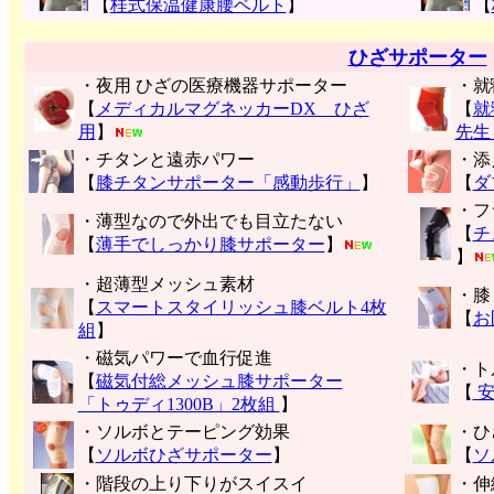
【
桂式保温健康腰ベルト
】
【
ひざサポーター
・夜用 ひざの医療機器サポーター
・就
【
メディカルマグネッカーDX ひざ
【
就
用
】
先生
・チタンと遠赤パワー
・添
【
膝チタンサポーター「感動歩行」
】
【
ダ
・フ
・薄型なので外出でも目立たない
【
チ
【
薄手でしっかり膝サポーター
】
】
・超薄型メッシュ素材
・膝
【
スマートスタイリッシュ膝ベルト4枚
【
お
組
】
・磁気パワーで血行促進
・ト
【
磁気付総メッシュ膝サポーター
【
安
「トゥディ1300B」2枚組
】
・ソルボとテーピング効果
・ひ
【
ソルボひざサポーター
】
【
ソ
・階段の上り下りがスイスイ
・伸