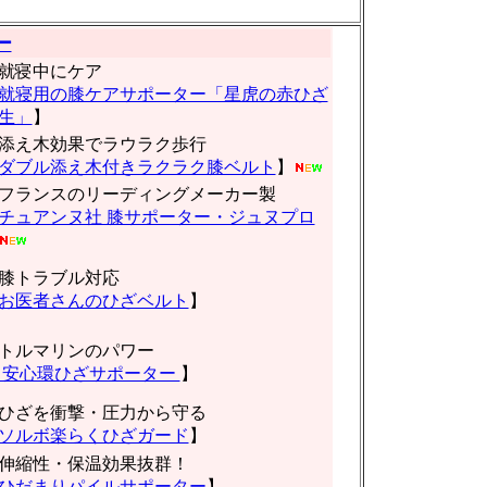
ー
就寝中にケア
就寝用の膝ケアサポーター「星虎の赤ひざ
生」
】
添え木効果でラウラク歩行
ダブル添え木付きラクラク膝ベルト
】
フランスのリーディングメーカー製
チュアンヌ社 膝サポーター・ジュヌプロ
膝トラブル対応
お医者さんのひざベルト
】
トルマリンのパワー
安心環ひざサポーター
】
ひざを衝撃・圧力から守る
ソルボ楽らくひざガード
】
伸縮性・保温効果抜群！
ひだまりパイルサポーター
】