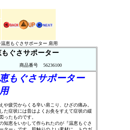
>温恵もぐさサポーター 肩用
恵もぐさサポーター
商品番号
56236100
恵もぐさサポーター
用
や疲労からくる辛い肩こり、ひざの痛み。
した症状には昔はよくお灸をすえて症状の緩
図ったものです。
知恵をいかして作られたのが『温恵もぐさ
ーター』です。肌触りのよい素材に、トウガ