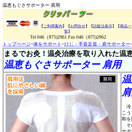
温恵もぐさサポーター 肩用
【
ご利用案内
】【
お問合せ
】【
訪販法表示
】【
商品一
覧
】
Tel 046（875)2961 Fax 046（875)2962
トップページ
>
体をサポート
>
ひじ・手首足首・肩サポーター
まるでお灸！温灸治療を取り入れた温
温恵もぐさサポーター 肩用
温
肩
冷え
こう
和を
その
サポ