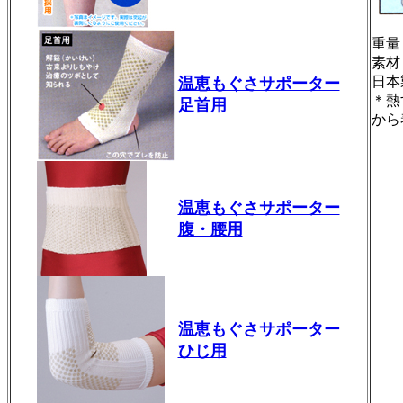
重量
素材
日本
温恵もぐさサポーター
＊熱
足首用
から
温恵もぐさサポーター
腹・腰用
温恵もぐさサポーター
ひじ用