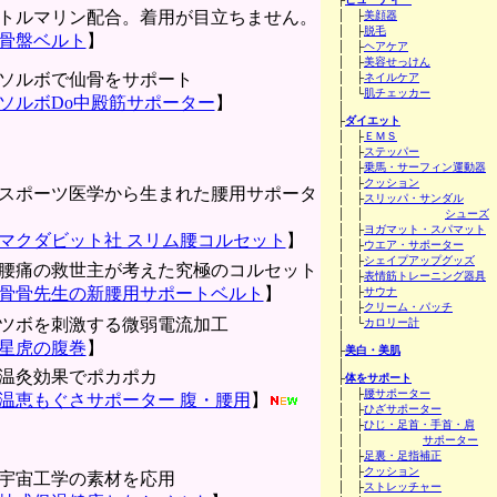
トルマリン配合。着用が目立ちません。
│ ├
美顔器
│ ├
脱毛
骨盤ベルト
】
│ ├
ヘアケア
│ ├
美容せっけん
ソルボで仙骨をサポート
│ ├
ネイルケア
│ └
肌チェッカー
ソルボDo中殿筋サポーター
】
│
├
ダイエット
│ ├
ＥＭＳ
│ ├
ステッパー
│ ├
乗馬・サーフィン運動器
│ ├
クッション
スポーツ医学から生まれた腰用サポータ
│ ├
スリッパ・サンダル
│ │
シューズ
│ ├
ヨガマット・スパマット
マクダビット社 スリム腰コルセット
】
│ ├
ウエア・サポーター
│ ├
シェイプアップグッズ
腰痛の救世主が考えた究極のコルセット
│ ├
表情筋トレーニング器具
骨骨先生の新腰用サポートベルト
】
│ ├
サウナ
│ ├
クリーム・パッチ
ツボを刺激する微弱電流加工
│ └
カロリー計
│
星虎の腹巻
】
├
美白・美肌
│
温灸効果でポカポカ
├
体をサポート
│ ├
腰サポーター
温恵もぐさサポーター 腹・腰用
】
│ ├
ひざサポーター
│ ├
ひじ・足首・手首・肩
│ │
サポーター
│ ├
足裏・足指補正
│ ├
クッション
宇宙工学の素材を応用
│ ├
ストレッチャー