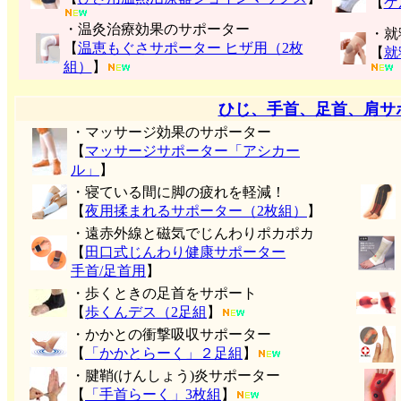
【
ゲ
・温灸治療効果のサポーター
・就
【
温恵もぐさサポーター ヒザ用（2枚
【
就
組）
】
ひじ、手首、足首、肩サ
・マッサージ効果のサポーター
【
マッサージサポーター「アシカー
ル」
】
・寝ている間に脚の疲れを軽減！
【
夜用揉まれるサポーター（2枚組）
】
・遠赤外線と磁気でじんわりポカポカ
【
田口式じんわり健康サポーター
手首/足首用
】
・歩くときの足首をサポート
【
歩くんデス（2足組
】
・かかとの衝撃吸収サポーター
【
「かかとらーく」２足組
】
・腱鞘(けんしょう)炎サポーター
【
「手首らーく」3枚組
】