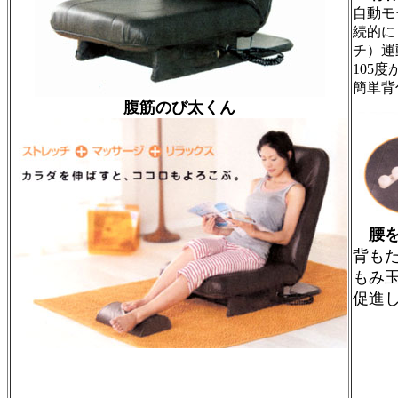
自動モ
続的に
チ）運
105
簡単背
腹筋のび太くん
腰
背も
もみ
促進