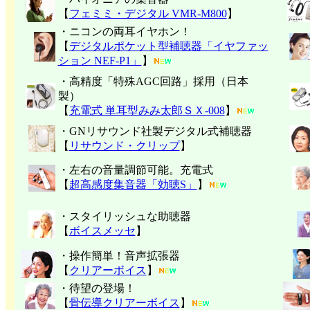
【
フェミミ・デジタル VMR-M800
】
・ニコンの両耳イヤホン！
【
デジタルポケット型補聴器「イヤファッ
ション NEF-P1」
】
・高精度「特殊AGC回路」採用（日本
製）
【
充電式 単耳型みみ太郎ＳＸ-008
】
・GNリサウンド社製デジタル式補聴器
【
リサウンド・クリップ
】
・左右の音量調節可能。充電式
【
超高感度集音器「効聴S」
】
・スタイリッシュな助聴器
【
ボイスメッセ
】
・操作簡単！音声拡張器
【
クリアーボイス
】
・待望の登場！
【
骨伝導クリアーボイス
】