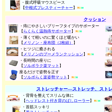
・腹式呼吸マウスピース
【
中根式ブレスティーチャー
】
クッション
・痔にやさしいブリーフタイプのサポーター
【
らくらく温熱痔サポーター
】
・薄くて軽いのに驚くほど暖かい
【
メリノン・座布団（2枚組）
】
・ヒツジに癒される
【
メリノンのブーメランクッション
】
・長時間の座りに
【
ソルボラク楽マット
】
座るだけで姿勢を正す
【
ソルボらく楽姿勢マット
】
ストレッチャー―ストレッチ、スト
・背骨を整えてスリムな体に
【
ヘッドレスト付き背のばしローラー
】
・首筋スッキリ