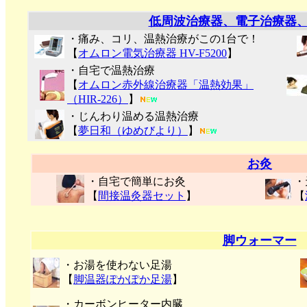
低周波治療器、電子治療器
・痛み、コリ、温熱治療がこの1台で！
【
オムロン電気治療器 HV-F5200
】
・自宅で温熱治療
【
オムロン赤外線治療器「温熱効果」
（HIR-226）
】
・じんわり温める温熱治療
【
夢日和（ゆめびより）
】
お灸
・自宅で簡単にお灸
・
【
間接温灸器セット
】
【
脚ウォーマー
・お湯を使わない足湯
【
脚温器ぽかぽか足湯
】
・カーボンヒーター内臓