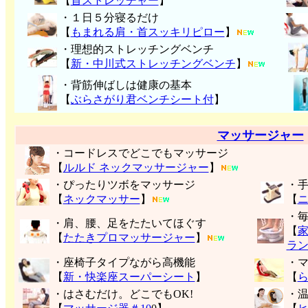
【
首ストレッチャー
】
・１日５分寝るだけ
【
もまれる肩・首スッキリピロー
】
・理想的ストレッチングベンチ
【
新・中川式ストレッチングベンチ
】
・背筋伸ばしは健康の基本
【
ぶらさがり君ベンチシート付
】
マッサージャー
・コードレスでどこでもマッサージ
【
ルルド ネックマッサージャー
】
・ぴったりツボをマッサージ
・
【
ネックマッサー
】
【
・
・肩、腰、足をたたいてほぐす
【
【
たたきプロマッサージャー
】
ラ
・座椅子タイプながら高機能
・
【
新・快楽座スーパーシート
】
【
・はさむだけ。どこでもOK!
・