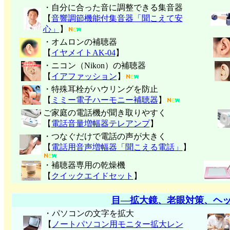
・自分に合った音に調整できる集音器
【
音響調節機能付集音器「聞こえて安
心」
】
・オムロンの補聴器
【
イヤメイトAK-04
】
・ニコン（Nikon）の補聴器
【
イアファッション
】
・特殊耳栓がハウリングを防止
【
ミミー電子
ハーモニー補聴器
】
ご家庭の電話機が聞き取りやすく
【
電話音量増幅器テレアンプ
】
・つなぐだけで電話の声が大きく
【
電話用音声増幅器「聞こえる電話」
】
・補聴器専用の乾燥機
【
クイックエイドセット
】
目―拡大鏡、老眼対策、ヘ
・パソコンの文字を拡大
【
ノートパソコン用モニター拡大レン