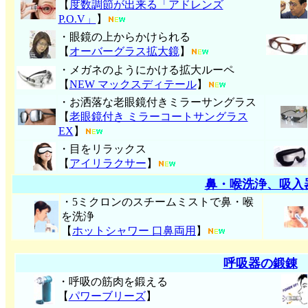
【
度数調節が出来る「アドレンズ
P.O.V」
】
・眼鏡の上からかけられる
【
オーバーグラス拡大鏡
】
・メガネのようにかける拡大ルーペ
【
NEW マックスディテール
】
・お洒落な老眼鏡付きミラーサングラス
【
老眼鏡付き ミラーコートサングラス
EX
】
・目をリラックス
【
アイリラクサー
】
鼻・喉洗浄、吸入
・5ミクロンのスチームミストで鼻・喉
を洗浄
【
ホットシャワー 口鼻両用
】
呼吸器の鍛錬
・呼吸の筋肉を鍛える
【
パワーブリーズ
】