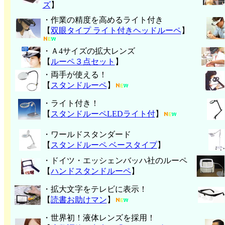
ズ
】
・作業の精度を高めるライト付き
【
双眼タイプ ライト付きヘッドルーペ
】
・Ａ4サイズの拡大レンズ
【
ルーペ３点セット
】
・両手が使える！
【
スタンドルーペ
】
・ライト付き！
【
スタンドルーペLEDライト付
】
・ワールドスタンダード
【
スタンドルーペ ベースタイプ
】
・ドイツ・エッシェンバッハ社のルーペ
【
ハンド
スタンドルーペ
】
・拡大文字をテレビに表示！
【
読書お助けマン
】
・世界初！液体レンズを採用！