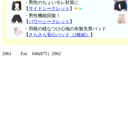
・男性のちょいモレ対策に
【
サイドシークレット
】
・男性機能回復！
【
パワーシークレット
】
・
羽根の様なつけ心地の布製失禁パッ
ド
【
さらさら安心パッド（2枚組）
】
クリッパーツー T
2961 Fax 046(875）2962