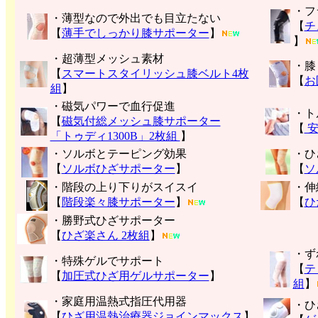
・フ
・薄型なので外出でも目立たない
【
チ
【
薄手でしっかり膝サポーター
】
】
・超薄型メッシュ素材
・膝
【
スマートスタイリッシュ膝ベルト4枚
【
お
組
】
・磁気パワーで血行促進
・ト
【
磁気付総メッシュ膝サポーター
【
安
「トゥディ1300B」2枚組
】
・ソルボとテーピング効果
・ひ
【
ソルボひざサポーター
】
【
ソ
・階段の上り下りがスイスイ
・伸
【
階段楽々膝サポーター
】
【
ひ
・勝野式ひざサポーター
【
ひざ楽さん 2枚組
】
・ず
・特殊ゲルでサポート
【
テ
【
加圧式ひざ用ゲルサポーター
】
組
】
・家庭用温熱式指圧代用器
・ひ
【
ひざ用温熱治療器ジョインマックス
】