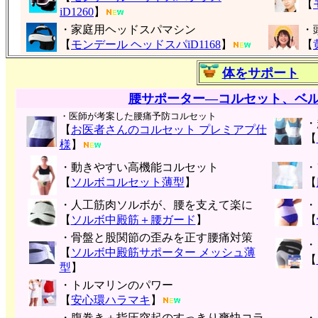
【
iD1260
】
・家庭用ヘッドスパマシン
・
【
モンデール ヘッドスパiD1168
】
【
体をサポート
腰サポーター―コルセット、ベ
・医師が考案した腰痛予防コルセット
・
【
お医者さんのコルセット プレミアプ仕
【
様
】
・動きやすい高機能コルセット
・
【
ソルボコルセット薄型
】
【
・人工筋肉ソルボが、腰を支えて楽に
・
【
ソルボ中殿筋＋腰ガード
】
【
・骨盤と股関節の歪みを正す腰痛対策
・
【
ソルボ中殿筋サポーター メッシュ薄
【
型
】
・トルマリンのパワー
【
安心環ハラマキ
】
・腹巻き＋指圧突起のすっきり爽快コラ
・