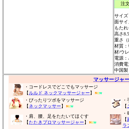
注
サイズ
面サイ
もたれ
高さ8.
重さ（
材質：
材/ウ
電源：A
消費電
中国製
マッサージャ
・コードレスでどこでもマッサージ
【
ルルド ネックマッサージャー
】
・ぴったりツボをマッサージ
・
【
ネックマッサー
】
【
・
・肩、腰、足をたたいてほぐす
【
【
たたきプロマッサージャー
】
ラ