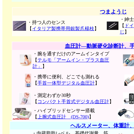
つまようじ
・紳士
・持つ人のセンス
【
ドイ
【
イタリア製携帯用銀製爪楊枝
】
じ
】
血圧計―動脈硬化診断計、
・腕を通すだけのアームインタイプ
【
テルモ「アームイン・プラス血圧
計」
】
・携帯に便利、どこでも測れる
【
手首一体型デジタル血圧計
】
・測定わずか30秒
【
コンパクト手首式デジタル血圧計
】
・ハイブリッドセンサー搭載
【
上腕式血圧計 (DS-700)
】
ヘルスメーター、体重計
・内蔵脂肪レベル、基礎代謝量、筋