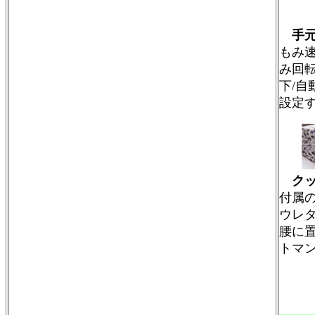
手
もみ
み回転
下/
設定
ク
付属
ウレ
腰に
トマ