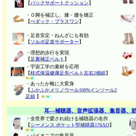
【
バックサポートクッション
】
・Ｏ脚を補正し、膝・腰を矯正
【
ぺダック・プラスワン
】
・足首安定・ねんざにも有効
【
ソルボ足首サポーター
】
・理想的歩行を実現
【
足裏補正ベルト
】
・宇宙工学の素材を応用
【
桂式保温健康足先ベルト左右2個組
】
・あったか靴に大変身
【
ふかふかメリノウール100%インソール2
足組
】
耳―補聴器、音声拡張器、集音器、
・全世界で愛され続ける補聴器の名作
【
シーメンス ポケット型補聴器176AO
】
・パイオニアの集音器