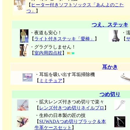
【
ヒーター付きソフトソックス「あんよのこた
つ」
】
つえ、ステッキ
・夜道も安心！
・
【
ライト付きステッキ「愛棒」
】
【
・グラグラしません！
【
室内用四点杖
】
耳かき
・耳垢を吸い出す耳垢掃除機
【
ミミチュア
】
つめ切り
・拡大レンズ付きつめ切りで楽々
【
レンズ付きつめ切りネイルプロ
】
・生粋の日本製の匠の技
【
SUWADAつめ切りブラック＆本
牛革ケースセット
】