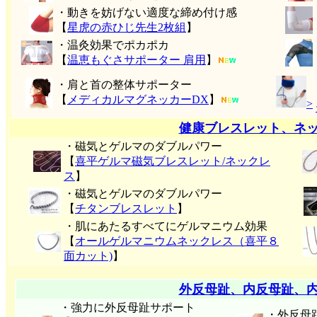
・動きを妨げない適度な締め付け感
【
星虎の赤ひじ先生2枚組
】
・温灸効果でポカポカ
【
温恵もぐさサポーター 肩用
】
・肩と首の整体サポーター
【
メディカルマグネッカーDX
】
>
健康ブレスレット、ネ
・磁気とゲルマのダブルパワー
【
喜平ゲルマ磁気ブレスレット/ネックレ
ス
】
・磁気とゲルマのダブルパワー
【
チタンブレスレット
】
・肌にあたるすべてにゲルマニウム効果
【
オールゲルマニウムネックレス（喜平８
面カット)
】
外反母趾、内反母趾、
・強力に外反母趾サポート
・外反母