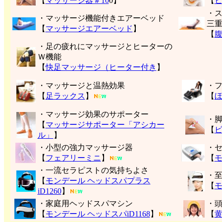
【
マッサージ器＃10
0】
【
・
・マッサージ機能付きエアーベッド
三
【
マッサージエアーベッド
】
【
・足の疲れにマッサージとヒーターの
Ｗ機能
【
快足マッサージ（ヒーター付き
】
・マッサージと温熱効果
・
【
足ラックス
】
【
・マッサージ効果のサポーター
・
【
マッサージサポーター「アシカー
【
ル」
】
・小型の強力マッサージ器
・
【
フェアリーミニ
】
【
モ
・一流セラピストの気持ちよさ
・
【
モンデール ヘッドスパプラス
【
モ
iD1260
】
・家庭用ヘッドスパマシン
・
【
モンデール ヘッドスパiD1168
】
【