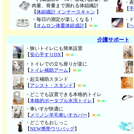
・表
肉量、骨量まで測れる体組織計
【
手
【
体組織計 インナースキャン
】
・毎日の測定が楽しくなる！
・ド
【
オムロン体重体組成計
】
【
ヘ
介護サポート
・狭いトイレにも簡単設置
【
安心手すりDX
】
・トイレでの立ち座りが楽に
【
トイレ補助アーム
】
・起立補助スタンド
【
アシスト・スタンド
】
・どこでも設置できる本格的トイレ
【
本格的ポータブル水洗トイレ
】
・車いすが快適に
【
メリノン羊毛車いすカバー
】
・どこでもおしっこ
【
NEW携帯ウリバッグ
】