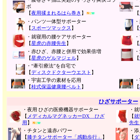
ボ
ー
【
夜用揉まれるはら巻き
】
【
・パンツ一体型サポーター
・
【
スポーツマックス
】
【
・就寝用の腰ケアサポーター
・
【
星虎の赤腰先生
】
【
・赤ひざ、赤腰と併用で効果倍増
・
【
星虎のゲルマジェル
】
【
・“牽引療法”を自宅で
【
ディスクドクターウエスト
】
・宇宙工学の素材を応用
・
【
桂式保温健康腰ベルト
】
【
ひざサポーター
・夜用 ひざの医療機器サポーター
・就
【
メディカルマグネッカーDX ひざ
【
就
用
】
先生
・チタンと遠赤パワー
・添
【
膝チタンサポーター「感動歩行」
】
【
ダ