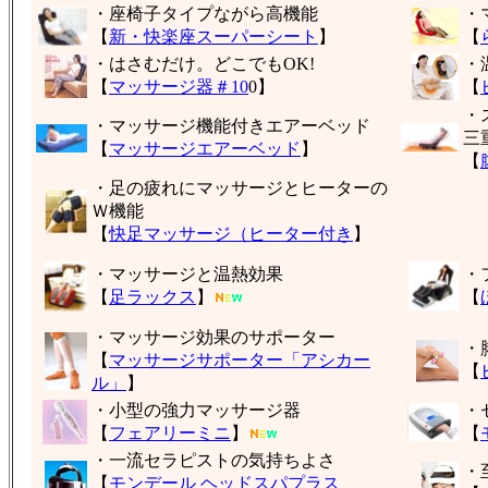
・座椅子タイプながら高機能
・
【
新・快楽座スーパーシート
】
【
・はさむだけ。どこでもOK!
・
【
マッサージ器＃10
0】
【
・
・マッサージ機能付きエアーベッド
三
【
マッサージエアーベッド
】
【
・足の疲れにマッサージとヒーターの
Ｗ機能
【
快足マッサージ（ヒーター付き
】
・マッサージと温熱効果
・
【
足ラックス
】
【
・マッサージ効果のサポーター
・
【
マッサージサポーター「アシカー
【
ル」
】
・小型の強力マッサージ器
・
【
フェアリーミニ
】
【
・一流セラピストの気持ちよさ
・
【
モンデール ヘッドスパプラス