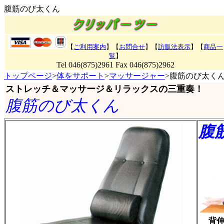
腹筋のび太くん
【
ご利用案内
】【
お問合せ
】【
訪販法表示
】
【
商品一
覧
】
Tel 046(875)2961 Fax 046(875)2962
トップページ
>
体をサポート
>
マッサージャー
>腹筋のび太く
ストレッチ＆マッサージ＆リラックスの三重奏！
腹筋のび太くん
腹
背伸