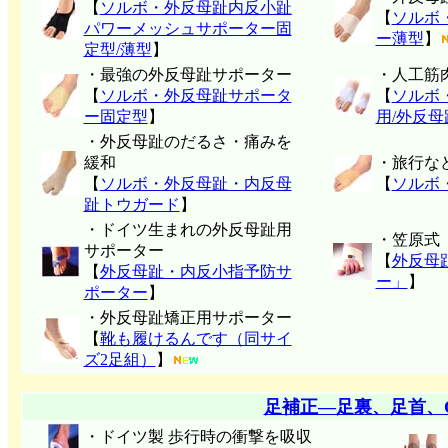
【
ソルボ・外反母趾内反小趾
【
ソルボ
パワーメッシュサポーター固
ー薄型
】
定型/薄型
】
・最強の外反母趾サポーター
・人工筋
【
ソルボ・外反母趾サポータ
【
ソルボ
ー固定型
】
用/外反
・外反母趾のだるさ・痛みを
緩和
・旅行な
【
ソルボ・外反母趾・内反母
【
ソルボ
趾トウガード
】
・ドイツ生まれの外反母趾用
・笠原式
サポーター
【
外反母
【
外反母趾・内反小指予防サ
ー」
】
ポーター
】
・外反母趾矯正用サポーター
【
靴も履けるんです（同サイ
ズ2足組）
】
足補正―足裏、足首、
・ドイツ製 歩行時の衝撃を吸収