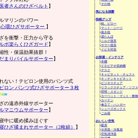
│ └
その他
医者さんのひざベルト
】
│
├
気になる頭髪
│
ルマリンのパワー
├
快眠グッズ
│ ├
枕、ピロー
心環ひざサポーター
】
│ ├
マット・シーツ
│ ├
抱き枕
│ ├
湯たんぽ
ざを衝撃・圧力から守る
│ ├
シルク寝具
ルボ楽らくひざガード
】
│ ├
サマー寝具
│ └
イビキ対策
縮性・保温効果抜群！
│
├
お部屋・インテリア
だまりパイルサポーター
】
│ ├
本棚
│ ├
ＣＤビデオ収納棚
│ ├
デスク
│ ├
キャビネット・チェスト
│ ├
キッチンキャビネット
れない！テビロン使用のパンツ式
│ ├
ビジネスチェア
ビロン パンツ式ひざサポーター３枚
│ ├
リラックスチェア・ソファ
│ ├
照明・スタンド
│ ├
カーペット・マット・敷物
│ ├
カーテン
ざの遠赤外線サポーター
│ ├
傘立て・ハンガー
ルマニウムサポーター
】
│ ├
シューズボックス
│ └
ごみ箱
│
寝中に暖め揉みほぐす
├
おいしい空気
│ ├
暖房
寝ひざ揉まれサポーター（2枚組）
】
│ ├
冷房器・冷風扇
│ ├
空気清浄器