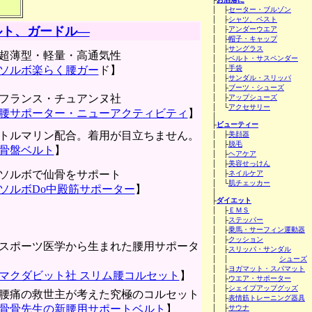
│ ├
セーター・ブルゾン
│ ├
シャツ、ベスト
ルト、ガードル―
│ ├
アンダーウエア
│ ├
帽子・キャップ
│ ├
サングラス
超薄型・軽量・高通気性
│ ├
ベルト・サスペンダー
ソルボ楽らく腰ガー
ド】
│ ├
手袋
│ ├
サンダル・スリッパ
│ ├
ブーツ・シューズ
フランス・チュアンヌ社
│ ├
アップシューズ
│ └
アクセサリー
腰サポーター・ニューアクティビティ
】
│
├
ビューティー
トルマリン配合。着用が目立ちません。
│ ├
美顔器
│ ├
脱毛
骨盤ベルト
】
│ ├
ヘアケア
│ ├
美容せっけん
ソルボで仙骨をサポート
│ ├
ネイルケア
│ └
肌チェッカー
ソルボDo中殿筋サポーター
】
│
├
ダイエット
│ ├
ＥＭＳ
│ ├
ステッパー
│ ├
乗馬・サーフィン運動器
│ ├
クッション
スポーツ医学から生まれた腰用サポータ
│ ├
スリッパ・サンダル
│ │
シューズ
│ ├
ヨガマット・スパマット
マクダビット社 スリム腰コルセット
】
│ ├
ウエア・サポーター
│ ├
シェイプアップグッズ
腰痛の救世主が考えた究極のコルセット
│ ├
表情筋トレーニング器具
骨骨先生の新腰用サポートベルト
】
│ ├
サウナ