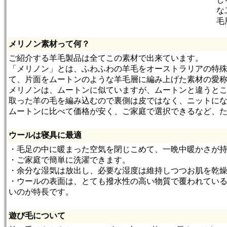
な
毛
メリノン素材って何？
ご紹介する羊毛製品は全てこの素材で出来ています。
「メリノン」とは、ふわふわの羊毛をオーストラリアの特
て、片面をムートンのような羊毛層に編み上げた素材の愛
メリノンは、ムートンに似ていますが、ムートンと違うと
取った羊の毛を編み込むので裏側は皮ではなく、ニットに
ムートンに比べて価格が安く、ご家庭で選択できるなど、
ウールは寝具に最適
・毛足の中に暖まった空気を閉じこめて、一晩中暖かさが
・ご家庭で簡単に洗濯できます。
・余分な湿気は放出し、必要な湿度は維持しつつお肌を乾
・ウールの表面は、とても撥水性の高い物質で覆われてい
いのが特長です。
遊び毛について