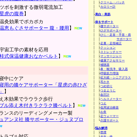
│ ├
クリーム・パッチ
ツボを刺激する微弱電流加工
│ └
カロリー計
│
星虎の腹巻
】
├
美白・美肌
│
温灸効果でポカポカ
├
体をサポート
│ ├
腰サポーター
温恵もぐさサポーター 腹・腰用
】
│ ├
ひざサポーター
│ ├
ひじ・足首・手首・肩
│ │
サポーター
│ ├
足裏・足指補正
│ ├
クッション
宇宙工学の素材を応用
│ ├
ストレッチャー
桂式保温健康おなかベルト
】
│ ├
マッサージャー
│ ├
健康アクセサリー
│ ├
補聴器
│ ├
鼻・喉洗浄、吸入器
│ ├
呼吸筋力増強
寝中にケア
│ ├
拡大鏡・シニアグラス
│ ├
耳かき
寝用の膝ケアサポーター「星虎の赤ひざ
│ ├
つめ切り
」
】
│ ├
つまようじ
│ ├
血圧計
え木効果でラウラク歩行
│ ├
ヘルスメーター
│ ├
つえ
ブル添え木付きラクラク膝ベルト
】
│ ├
低周波治療器
│ ├
お灸
ランスのリーディングメーカー製
│ ├
足ウォーマー
ュアンヌ社 膝サポーター・ジュヌプロ
│ └
介護サポート
│
├
悩み解消
│ ├
禁煙
トラブル対応
│ ├
水虫・他