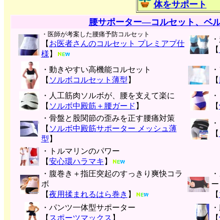
体をサポート
腰サポーター―コルセット、ベ
・医師が考案した腰痛予防コルセット
・
【
お医者さんのコルセット プレミアプ仕
【
様
】
・動きやすい高機能コルセット
・
【
ソルボコルセット薄型
】
【
・人工筋肉ソルボが、腰を支えて楽に
・
【
ソルボ中殿筋＋腰ガード
】
【
・骨盤と股関節の歪みを正す腰痛対策
・
【
ソルボ中殿筋サポーター メッシュ薄
【
型
】
・トルマリンのパワー
【
安心環ハラマキ
】
・腹巻き＋指圧突起のすっきり爽快コラ
・
ボ
ー
【
夜用揉まれるはら巻き
】
【
・パンツ一体型サポーター
・
【
スポーツマックス
】
【