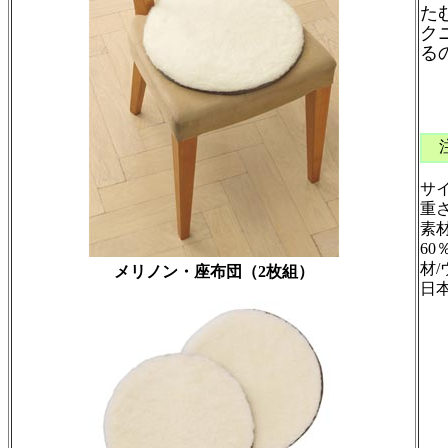
た
ク
る
メ
￥
サイ
重さ
素
60
材/
メリノン・座布団（2枚組）
日