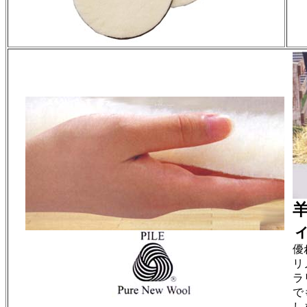
優
リ
ラ
で
し