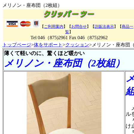
メリノン・座布団（2枚組）
【
ご利用案内
】【
お問合せ
】【
訪販法表示
】【
商品一
覧
】
Tel 046（875)2961 Fax 046（875)2962
トップページ
>
体をサポート
>
クッション
>メリノン・座布団（
薄くて軽いのに、驚くほど暖かい
メリノン・座布団（2枚組）
メ
ル
や
け
中