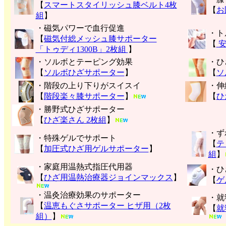
【
スマートスタイリッシュ膝ベルト4枚
【
お
組
】
・磁気パワーで血行促進
・ト
【
磁気付総メッシュ膝サポーター
【
安
「トゥディ1300B」2枚組
】
・ソルボとテーピング効果
・ひ
【
ソルボひざサポーター
】
【
ソ
・階段の上り下りがスイスイ
・伸
【
階段楽々膝サポーター
】
【
ひ
・勝野式ひざサポーター
【
ひざ楽さん 2枚組
】
・ず
・特殊ゲルでサポート
【
テ
【
加圧式ひざ用ゲルサポーター
】
組
】
・家庭用温熱式指圧代用器
・ひ
【
ひざ用温熱治療器ジョインマックス
】
【
ゲ
・温灸治療効果のサポーター
・就
【
温恵もぐさサポーター ヒザ用（2枚
【
就
組）
】