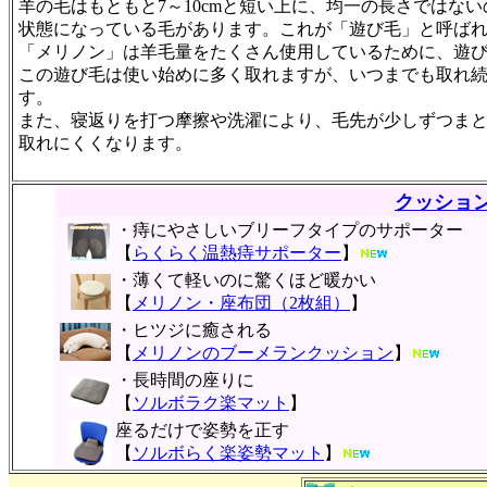
羊の毛はもともと7～10cmと短い上に、均一の長さではな
状態になっている毛があります。これが「遊び毛」と呼ば
「メリノン」は羊毛量をたくさん使用しているために、遊
この遊び毛は使い始めに多く取れますが、いつまでも取れ
す。
また、寝返りを打つ摩擦や洗濯により、毛先が少しずつま
取れにくくなります。
クッショ
・痔にやさしいブリーフタイプのサポーター
【
らくらく温熱痔サポーター
】
・薄くて軽いのに驚くほど暖かい
【
メリノン・座布団（2枚組）
】
・ヒツジに癒される
【
メリノンのブーメランクッション
】
・長時間の座りに
【
ソルボラク楽マット
】
座るだけで姿勢を正す
【
ソルボらく楽姿勢マット
】