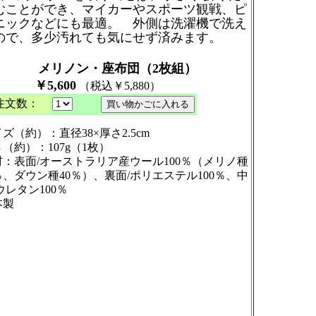
むことができ、マイカーやスポーツ観戦、ピ
ニックなどにも最適。 外側は洗濯機で洗え
ので、多少汚れても気にせず済みます。
リノン・座布団（2枚組）
5,600
（税込￥5,880）
注文数：
ズ（約）：直径38×厚さ2.5cm
（約）：107g（1枚）
材：表面/オーストラリア産ウール100％（メリノ種
％、ダウン種40％）、裏面/ポリエステル100％、中
ウレタン100％
本製