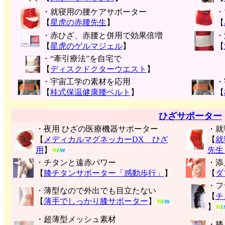
・就寝用の腰ケアサポーター
・
【
星虎の赤腰先生
】
【
・赤ひざ、赤腰と併用で効果倍増
・
【
星虎のゲルマジェル
】
【
・“牽引療法”を自宅で
【
ディスクドクターウエスト
】
・宇宙工学の素材を応用
・
【
桂式保温健康腰ベルト
】
【
ひざサポーター
・夜用 ひざの医療機器サポーター
・就
【
メディカルマグネッカーDX ひざ
【
就
用
】
先生
・チタンと遠赤パワー
・添
【
膝チタンサポーター「感動歩行」
】
【
ダ
・フ
・薄型なので外出でも目立たない
【
チ
【
薄手でしっかり膝サポーター
】
】
・超薄型メッシュ素材
・膝