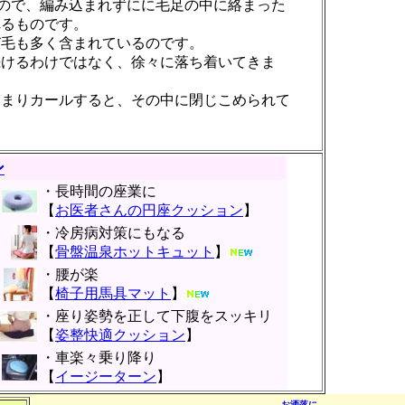
いので、編み込まれずにに毛足の中に絡まった
れるものです。
び毛も多く含まれているのです。
続けるわけではなく、徐々に落ち着いてきま
とまりカールすると、その中に閉じこめられて
ン
・長時間の座業に
【
お医者さんの円座クッション
】
・冷房病対策にもなる
【
骨盤温泉ホットキュット
】
・腰が楽
【
椅子用馬具マット
】
・座り姿勢を正して下腹をスッキリ
【
姿整快適クッション
】
・車楽々乗り降り
【
イージーターン
】
┌
お洒落に