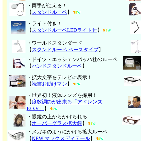
・両手が使える！
【
スタンドルーペ
】
・ライト付き！
【
スタンドルーペLEDライト付
】
・ワールドスタンダード
【
スタンドルーペ ベースタイプ
】
・ドイツ・エッシェンバッハ社のルーペ
【
ハンド
スタンドルーペ
】
・拡大文字をテレビに表示！
【
読書お助けマン
】
・世界初！液体レンズを採用！
【
度数調節が出来る「アドレンズ
P.O.V」
】
・眼鏡の上からかけられる
【
オーバーグラス拡大鏡
】
・メガネのようにかける拡大ルーペ
【
NEW マックスディテール
】