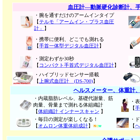
血圧計―動脈硬化診断計、
・腕を通すだけのアームインタイプ
【
テルモ「アームイン・プラス血圧
計」
】
・携帯に便利、どこでも測れる
【
手首一体型デジタル血圧計
】
・測定わずか30秒
【
コンパクト手首式デジタル血圧計
】
・ハイブリッドセンサー搭載
【
上腕式血圧計 (DS-700)
】
ヘルスメーター、体重計
・内蔵脂肪レベル、基礎代謝量、筋
・表
肉量、骨量まで測れる体組織計
【
手
【
体組織計 インナースキャン
】
・毎日の測定が楽しくなる！
・ド
【
オムロン体重体組成計
】
【
ヘ