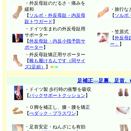
・外反母趾のだるさ・痛みを
緩和
・旅行な
【
ソルボ・外反母趾・内反母
【
ソルボ
趾トウガード
】
・ドイツ生まれの外反母趾用
・笠原式
サポーター
【
外反母
【
外反母趾・内反小指予防サ
ー」
】
ポーター
】
・外反母趾矯正用サポーター
【
靴も履けるんです（同サイ
ズ2足組）
】
足補正―足裏、足首、
・ドイツ製 歩行時の衝撃を吸収
【
バックサポートクッション
】
・Ｏ脚を補正し、膝・腰を矯正
【
ぺダック・プラスワン
】
・足首安定・ねんざにも有効