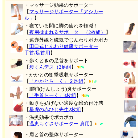
・マッサージ効果のサポーター
【
マッサージサポーター「アシカー
ル」
】
・寝ている間に脚の疲れを軽減！
【
夜用揉まれるサポーター（2枚組）
】
・遠赤外線と磁気でじんわりポカポカ
【
田口式じんわり健康サポーター
手首/足首用
】
・歩くときの足首をサポート
【
歩くんデス（2足組
】
・かかとの衝撃吸収サポーター
【
「かかとらーく」２足組
】
・腱鞘(けんしょう)炎サポーター
【
「手首らーく」3枚組
】
・動きを妨げない適度な締め付け感
【
星虎の赤ひじ先生2枚組
】
・温灸効果でポカポカ
【
温恵もぐさサポーター 肩用
】
・肩と首の整体サポーター