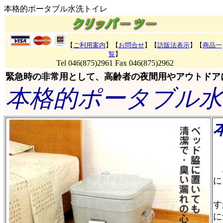
本格的ポータブル水洗トイレ
【
ご利用案内
】【
お問合せ
】【
訪販法表示
】
【
商品一
覧
】
Tel 046(875)2961 Fax 046(875)2962
緊急時の非常用として、高齢者の夜間用やアウトドア
本格的ポータブル水
お
に
そ
す
に