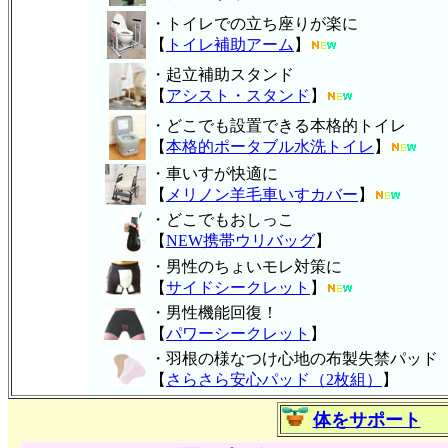
・トイレでの立ち座りが楽に
【
トイレ補助アーム
】
・起立補助スタンド
【
アシスト・スタンド
】
・どこでも設置できる本格的トイレ
【
本格的ポータブル水洗トイレ
】
・車いすが快適に
【
メリノン羊毛車いすカバー
】
・どこでもおしっこ
【
NEW携帯ウリバッグ
】
・男性のちょいモレ対策に
【
サイドシークレット
】
・男性機能回復！
【
パワーシークレット
】
・
羽根の様なつけ心地の布製失禁パッ
ド
【
さらさら安心パッド（2枚組）
】
体をサポート