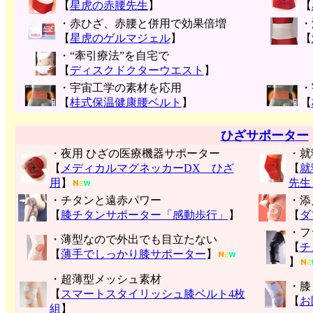
【
星虎の赤腰先生
】
【
・赤ひざ、赤腰と併用で効果倍増
・
【
星虎のゲルマジェル
】
【
・“牽引療法”を自宅で
【
ディスクドクターウエスト
】
・宇宙工学の素材を応用
・
【
桂式保温健康腰ベルト
】
【
ひざサポーター
・夜用 ひざの医療機器サポーター
・就
【
メディカルマグネッカーDX ひざ
【
就
用
】
先生
・チタンと遠赤パワー
・添
【
膝チタンサポーター「感動歩行」
】
【
ダ
・フ
・薄型なので外出でも目立たない
【
チ
【
薄手でしっかり膝サポーター
】
】
・超薄型メッシュ素材
・膝
【
スマートスタイリッシュ膝ベルト4枚
【
お
組
】