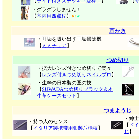
【
ライト付きステッキ「愛棒」
】
【
・グラグラしません！
【
室内用四点杖
】
耳かき
・耳垢を吸い出す耳垢掃除機
【
ミミチュア
】
つめ切り
・拡大レンズ付きつめ切りで楽々
【
レンズ付きつめ切りネイルプロ
】
・生粋の日本製の匠の技
【
SUWADAつめ切りブラック＆本
牛革ケースセット
】
つまようじ
・紳士
・持つ人のセンス
【
ドイ
【
イタリア製携帯用銀製爪楊枝
】
じ
】