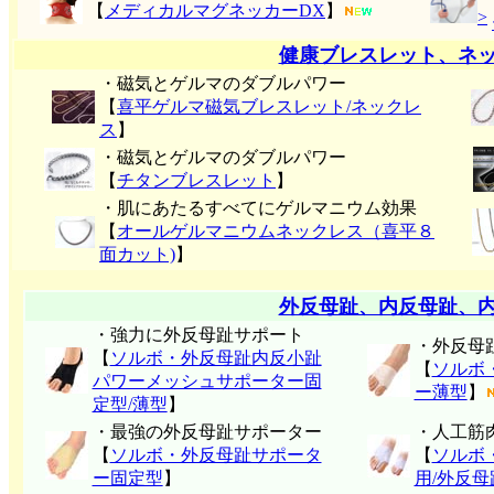
【
メディカルマグネッカーDX
】
>
健康ブレスレット、ネ
・磁気とゲルマのダブルパワー
【
喜平ゲルマ磁気ブレスレット/ネックレ
ス
】
・磁気とゲルマのダブルパワー
【
チタンブレスレット
】
・肌にあたるすべてにゲルマニウム効果
【
オールゲルマニウムネックレス（喜平８
面カット)
】
外反母趾、内反母趾、
・強力に外反母趾サポート
・外反母
【
ソルボ・外反母趾内反小趾
【
ソルボ
パワーメッシュサポーター固
ー薄型
】
定型/薄型
】
・最強の外反母趾サポーター
・人工筋
【
ソルボ・外反母趾サポータ
【
ソルボ
ー固定型
】
用/外反