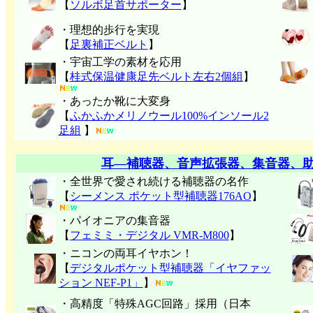
【
ソルボ足首サポーター
】
・理想的歩行を実現
【
足裏補正ベルト
】
・宇宙工学の素材を応用
【
桂式保温健康足先ベルト左右2個組
】
・あったか靴に大変身
【
ふかふかメリノウール100%インソール2
足組
】
耳―補聴器、音声拡張器、集音器、
・全世界で愛され続ける補聴器の名作
【
シーメンス ポケット型補聴器176AO
】
・パイオニアの集音器
【
フェミミ・デジタル VMR-M800
】
・ニコンの両耳イヤホン！
【
デジタルポケット型補聴器「イヤファッ
ション NEF-P1」
】
・高精度「特殊AGC回路」採用（日本