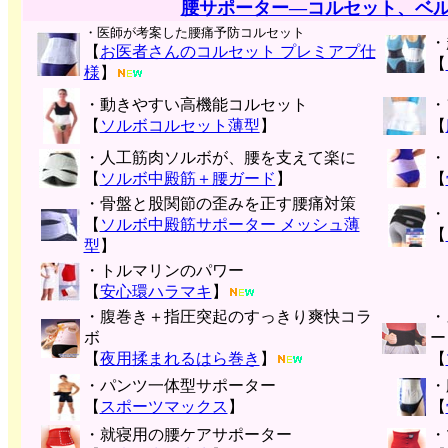
腰サポーター―コルセット、ベ
・医師が考案した腰痛予防コルセット
・
【
お医者さんのコルセット プレミアプ仕
【
様
】
・動きやすい高機能コルセット
・
【
ソルボコルセット薄型
】
【
・人工筋肉ソルボが、腰を支えて楽に
・
【
ソルボ中殿筋＋腰ガード
】
【
・骨盤と股関節の歪みを正す腰痛対策
・
【
ソルボ中殿筋サポーター メッシュ薄
【
型
】
・トルマリンのパワー
【
安心環ハラマキ
】
・腹巻き＋指圧突起のすっきり爽快コラ
・
ボ
ー
【
夜用揉まれるはら巻き
】
【
・パンツ一体型サポーター
・
【
スポーツマックス
】
【
・就寝用の腰ケアサポーター
・