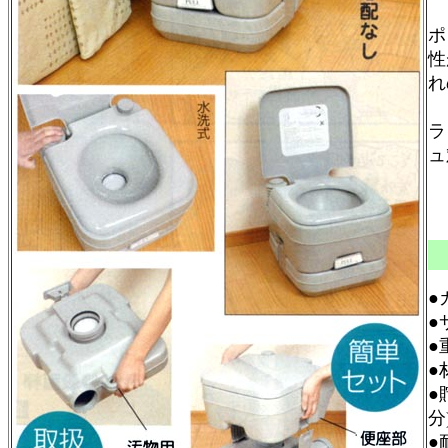
こ
ポ
性
れ
高
ラ
ュ
●
●
●
●
●
分
●