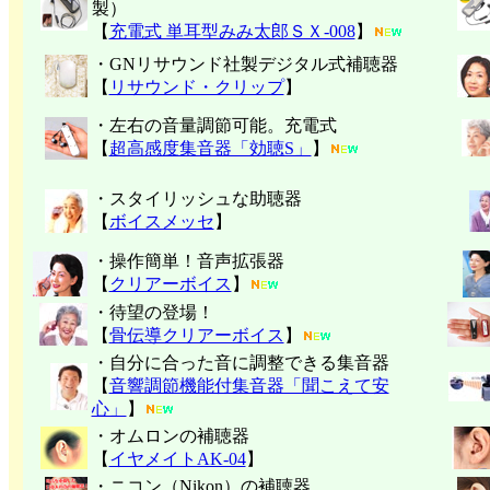
製）
【
充電式 単耳型みみ太郎ＳＸ-008
】
・GNリサウンド社製デジタル式補聴器
【
リサウンド・クリップ
】
・左右の音量調節可能。充電式
【
超高感度集音器「効聴S」
】
・スタイリッシュな助聴器
【
ボイスメッセ
】
・操作簡単！音声拡張器
【
クリアーボイス
】
・待望の登場！
【
骨伝導クリアーボイス
】
・自分に合った音に調整できる集音器
【
音響調節機能付集音器「聞こえて安
心」
】
・オムロンの補聴器
【
イヤメイトAK-04
】
・ニコン（Nikon）の補聴器