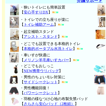
介護サポート
・狭いトイレにも簡単設置
【
安心手すりDX
】
・トイレでの立ち座りが楽に
【
トイレ補助アーム
】
・起立補助スタンド
【
アシスト・スタンド
】
・どこでも設置できる本格的トイレ
【
本格的ポータブル水洗トイレ
】
・車いすが快適に
【
メリノン羊毛車いすカバー
】
・どこでもおしっこ
【
NEW携帯ウリバッグ
】
・男性のちょいモレ対策に
【
サイドシークレット
】
・男性機能回復！
【
パワーシークレット
】
・
羽根の様なつけ心地の布製失禁パッ
ド
【
さらさら安心パッド（2枚組）
】