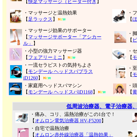
【
快足マッサージ（ヒーター付き
】
・マッサージと温熱効果
・
【
足ラックス
】
【
・マッサージ効果のサポーター
・
【
マッサージサポーター「アシカー
【
ル」
】
・小型の強力マッサージ器
・
【
フェアリーミニ
】
【
モ
・一流セラピストの気持ちよさ
・
【
モンデール ヘッドスパプラス
【
モ
iD1260
】
・家庭用ヘッドスパマシン
・
【
モンデール ヘッドスパiD1168
】
【
低周波治療器、電子治療器
・痛み、コリ、温熱治療がこの1台で！
【
オムロン電気治療器 HV-F5200
】
・自宅で温熱治療
【
オムロン赤外線治療器「温熱効果」