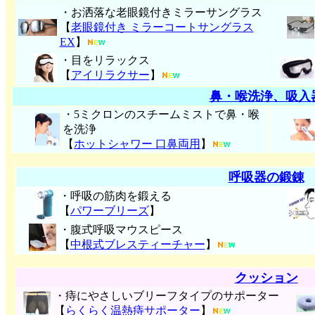
・お洒落な老眼鏡付きミラーサングラス
【
老眼鏡付き ミラーコートサングラス
EX
】
・目をリラックス
【
アイリラクサー
】
鼻・喉洗浄、吸入
・5ミクロンのスチームミストで鼻・喉
を洗浄
【
ホットシャワー 口鼻両用
】
呼吸器の鍛錬
・呼吸の筋肉を鍛える
【
パワーブリーズ
】
・腹式呼吸マウスピース
【
中根式ブレスティーチャー
】
クッション
・痔にやさしいブリーフタイプのサポーター
【
らくらく温熱痔サポーター
】