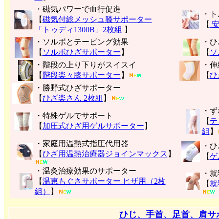
・磁気パワーで血行促進
・ト
【
磁気付総メッシュ膝サポーター
【
安
「トゥディ1300B」2枚組
】
・ソルボとテーピング効果
・ひ
【
ソルボひざサポーター
】
【
ソ
・階段の上り下りがスイスイ
・伸
【
階段楽々膝サポーター
】
【
ひ
・勝野式ひざサポーター
【
ひざ楽さん 2枚組
】
・ず
・特殊ゲルでサポート
【
テ
【
加圧式ひざ用ゲルサポーター
】
組
】
・家庭用温熱式指圧代用器
・ひ
【
ひざ用温熱治療器ジョインマックス
】
【
ゲ
・温灸治療効果のサポーター
・就
【
温恵もぐさサポーター ヒザ用（2枚
【
就
組）
】
ひじ、手首、足首、肩サ