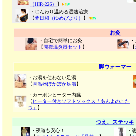
（HIR-226）
】
・じんわり温める温熱治療
【
夢日和（ゆめびより）
】
お灸
・自宅で簡単にお灸
・
【
間接温灸器セット
】
【
脚ウォーマー
・お湯を使わない足湯
【
脚温器ぽかぽか足湯
】
・カーボンヒーター内臓
【
ヒーター付きソフトソックス「あんよのこた
つ」
】
つえ、ステッキ
・夜道も安心！
・