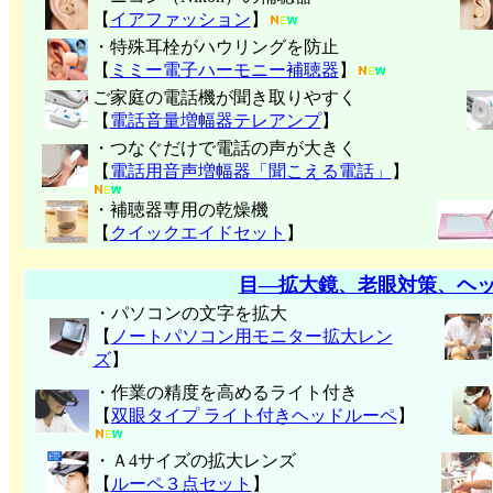
【
イアファッション
】
・特殊耳栓がハウリングを防止
【
ミミー電子
ハーモニー補聴器
】
ご家庭の電話機が聞き取りやすく
【
電話音量増幅器テレアンプ
】
・つなぐだけで電話の声が大きく
【
電話用音声増幅器「聞こえる電話」
】
・補聴器専用の乾燥機
【
クイックエイドセット
】
目―拡大鏡、老眼対策、ヘ
・パソコンの文字を拡大
【
ノートパソコン用モニター拡大レン
ズ
】
・作業の精度を高めるライト付き
【
双眼タイプ ライト付きヘッドルーペ
】
・Ａ4サイズの拡大レンズ
【
ルーペ３点セット
】