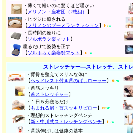
・薄くて軽いのに驚くほど暖かい
【
メリノン・座布団（2枚組）
】
・ヒツジに癒される
【
メリノンのブーメランクッション
】
・長時間の座りに
【
ソルボラク楽マット
】
座るだけで姿勢を正す
【
ソルボらく楽姿勢マット
】
ストレッチャー―ストレッチ、スト
・背骨を整えてスリムな体に
【
ヘッドレスト付き背のばしローラー
】
・首筋スッキリ
【
首ストレッチャー
】
・１日５分寝るだけ
【
もまれる肩・首スッキリピロー
】
・理想的ストレッチングベンチ
【
新・中川式ストレッチングベンチ
】
・背筋伸ばしは健康の基本