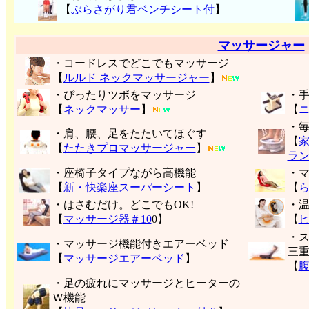
【
ぶらさがり君ベンチシート付
】
マッサージャー
・コードレスでどこでもマッサージ
【
ルルド ネックマッサージャー
】
・ぴったりツボをマッサージ
・
【
ネックマッサー
】
【
・
・肩、腰、足をたたいてほぐす
【
【
たたきプロマッサージャー
】
ラ
・座椅子タイプながら高機能
・
【
新・快楽座スーパーシート
】
【
・はさむだけ。どこでもOK!
・
【
マッサージ器＃10
0】
【
・
・マッサージ機能付きエアーベッド
三
【
マッサージエアーベッド
】
【
・足の疲れにマッサージとヒーターの
Ｗ機能