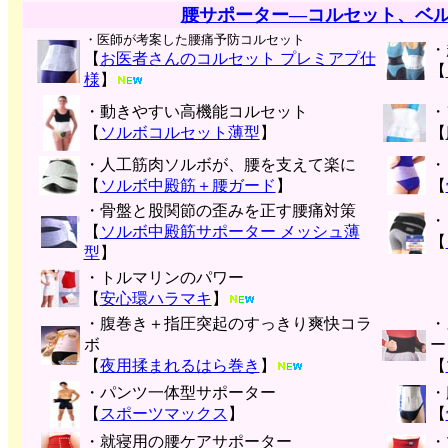
腰サポーター―コルセット、ベ
・医師が考案した腰痛予防コルセット
・
【
お医者さんのコルセット プレミアプ仕
【
様
】
・動きやすい高機能コルセット
・
【
ソルボコルセット薄型
】
【
・人工筋肉ソルボが、腰を支えて楽に
・
【
ソルボ中殿筋＋腰ガード
】
【
・骨盤と股関節の歪みを正す腰痛対策
・
【
ソルボ中殿筋サポーター メッシュ薄
【
型
】
・トルマリンのパワー
【
安心環ハラマキ
】
・腹巻き＋指圧突起のすっきり爽快コラ
・
ボ
ー
【
夜用揉まれるはら巻き
】
【
・パンツ一体型サポーター
・
【
スポーツマックス
】
【
・就寝用の腰ケアサポーター
・