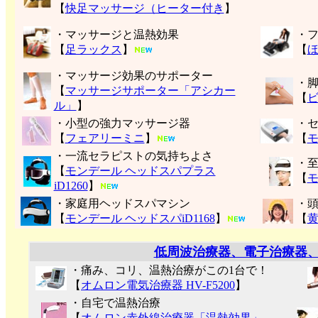
【
快足マッサージ（ヒーター付き
】
・マッサージと温熱効果
・
【
足ラックス
】
【
・マッサージ効果のサポーター
・
【
マッサージサポーター「アシカー
【
ル」
】
・小型の強力マッサージ器
・
【
フェアリーミニ
】
【
モ
・一流セラピストの気持ちよさ
・
【
モンデール ヘッドスパプラス
【
モ
iD1260
】
・家庭用ヘッドスパマシン
・
【
モンデール ヘッドスパiD1168
】
【
低周波治療器、電子治療器
・痛み、コリ、温熱治療がこの1台で！
【
オムロン電気治療器 HV-F5200
】
・自宅で温熱治療
【
オムロン赤外線治療器「温熱効果」