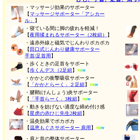
・マッサージ効果のサポーター
【
マッサージサポーター「アシカー
ル」
】
・寝ている間に脚の疲れを軽減！
【
夜用揉まれるサポーター（2枚組）
】
・遠赤外線と磁気でじんわりポカポカ
【
田口式じんわり健康サポーター
手首/足首用
】
・歩くときの足首をサポート
【
歩くんデス（2足組
】
・かかとの衝撃吸収サポーター
【
「かかとらーく」２足組
】
・腱鞘(けんしょう)炎サポーター
【
「手首らーく」3枚組
】
・動きを妨げない適度な締め付け感
【
星虎の赤ひじ先生2枚組
】
・温灸効果でポカポカ
【
温恵もぐさサポーター 肩用
】
・肩と首の整体サポーター