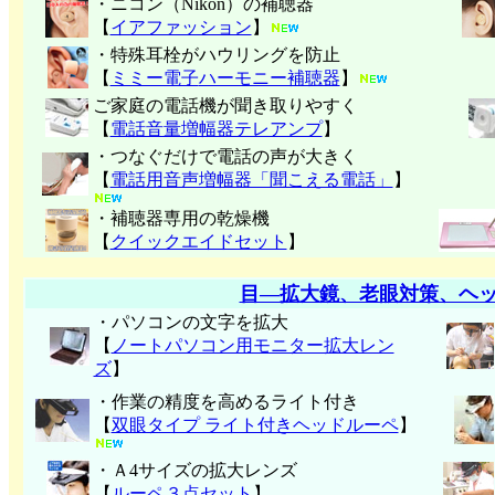
・ニコン（Nikon）の補聴器
【
イアファッション
】
・特殊耳栓がハウリングを防止
【
ミミー電子
ハーモニー補聴器
】
ご家庭の電話機が聞き取りやすく
【
電話音量増幅器テレアンプ
】
・つなぐだけで電話の声が大きく
【
電話用音声増幅器「聞こえる電話」
】
・補聴器専用の乾燥機
【
クイックエイドセット
】
目―拡大鏡、老眼対策、ヘ
・パソコンの文字を拡大
【
ノートパソコン用モニター拡大レン
ズ
】
・作業の精度を高めるライト付き
【
双眼タイプ ライト付きヘッドルーペ
】
・Ａ4サイズの拡大レンズ
【
ルーペ３点セット
】