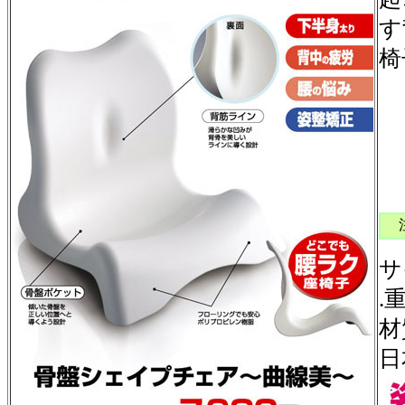
す
椅
￥
サ
.
材
日