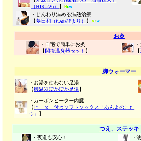
（HIR-226）
】
・じんわり温める温熱治療
【
夢日和（ゆめびより）
】
お灸
・自宅で簡単にお灸
・
【
間接温灸器セット
】
【
脚ウォーマー
・お湯を使わない足湯
【
脚温器ぽかぽか足湯
】
・カーボンヒーター内臓
【
ヒーター付きソフトソックス「あんよのこた
つ」
】
つえ、ステッキ
・夜道も安心！
・