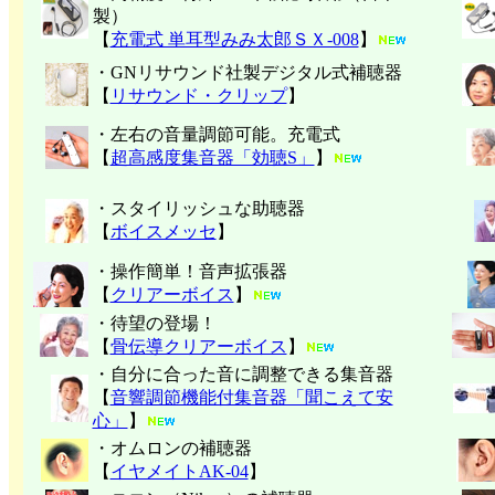
製）
【
充電式 単耳型みみ太郎ＳＸ-008
】
・GNリサウンド社製デジタル式補聴器
【
リサウンド・クリップ
】
・左右の音量調節可能。充電式
【
超高感度集音器「効聴S」
】
・スタイリッシュな助聴器
【
ボイスメッセ
】
・操作簡単！音声拡張器
【
クリアーボイス
】
・待望の登場！
【
骨伝導クリアーボイス
】
・自分に合った音に調整できる集音器
【
音響調節機能付集音器「聞こえて安
心」
】
・オムロンの補聴器
【
イヤメイトAK-04
】