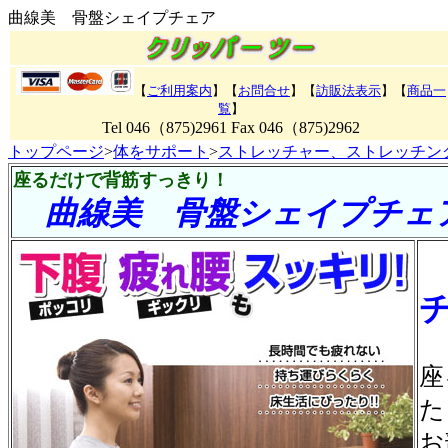
曲線美 骨盤シェイプチェア
【
ご利用案内
】【
お問合せ
】【
訪販法表示
】【
商品一
覧
】
Tel 046（875)2961 Fax 046（875)2962
トップページ
>
体をサポート
>
ストレッチャー、ストレッチン
座るだけで背筋すっきり！
曲線美 骨盤シェイプチェ
座
た
お