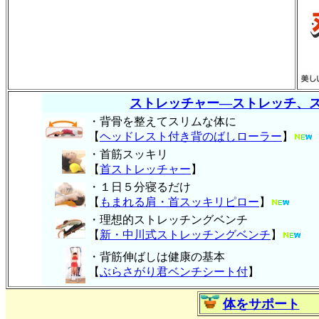
ストレッチャー―ストレッチ、
・背骨を整えてスリムな体に
【
ヘッドレスト付き背のばしローラー
】
・首筋スッキリ
【
首ストレッチャー
】
・１日５分寝るだけ
【
もまれる肩・首スッキリピロー
】
・理想的ストレッチングベンチ
【
新・中川式ストレッチングベンチ
】
・背筋伸ばしは健康の基本
【
ぶらさがり君ベンチシート付
】
体をサポート