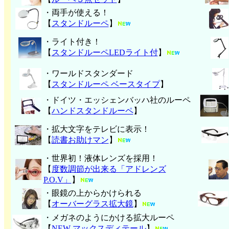
・両手が使える！
【
スタンドルーペ
】
・ライト付き！
【
スタンドルーペLEDライト付
】
・ワールドスタンダード
【
スタンドルーペ ベースタイプ
】
・ドイツ・エッシェンバッハ社のルーペ
【
ハンド
スタンドルーペ
】
・拡大文字をテレビに表示！
【
読書お助けマン
】
・世界初！液体レンズを採用！
【
度数調節が出来る「アドレンズ
P.O.V」
】
・眼鏡の上からかけられる
【
オーバーグラス拡大鏡
】
・メガネのようにかける拡大ルーペ
【
NEW マックスディテール
】