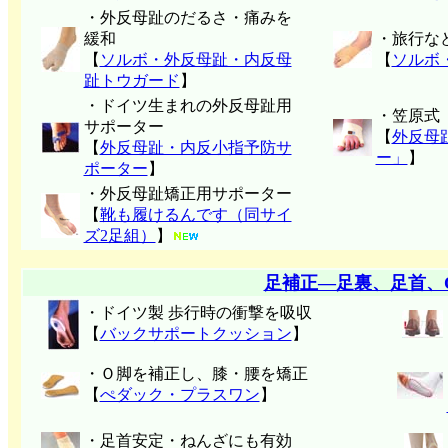
・外反母趾のだるさ・痛みを
緩和
・旅行な
【
ソルボ・外反母趾・内反母
【
ソルボ
趾トウガード
】
・ドイツ生まれの外反母趾用
・笠原式
サポーター
【
外反母
【
外反母趾・内反小指予防サ
ー」
】
ポーター
】
・外反母趾矯正用サポーター
【
靴も履けるんです（同サイ
ズ2足組）
】
足補正―足裏、足首、
・ドイツ製 歩行時の衝撃を吸収
【
バックサポートクッション
】
・Ｏ脚を補正し、膝・腰を矯正
【
ぺダック・プラスワン
】
・足首安定・ねんざにも有効