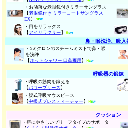
・お洒落な老眼鏡付きミラーサングラス
【
老眼鏡付き ミラーコートサングラス
EX
】
・目をリラックス
【
アイリラクサー
】
鼻・喉洗浄、吸入
・5ミクロンのスチームミストで鼻・喉
を洗浄
【
ホットシャワー 口鼻両用
】
呼吸器の鍛錬
・呼吸の筋肉を鍛える
【
パワーブリーズ
】
・腹式呼吸マウスピース
【
中根式ブレスティーチャー
】
クッション
・痔にやさしいブリーフタイプのサポーター