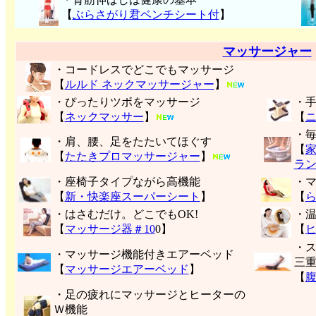
【
ぶらさがり君ベンチシート付
】
マッサージャー
・コードレスでどこでもマッサージ
【
ルルド ネックマッサージャー
】
・ぴったりツボをマッサージ
・
【
ネックマッサー
】
【
・
・肩、腰、足をたたいてほぐす
【
【
たたきプロマッサージャー
】
ラ
・座椅子タイプながら高機能
・
【
新・快楽座スーパーシート
】
【
・はさむだけ。どこでもOK!
・
【
マッサージ器＃10
0】
【
・
・マッサージ機能付きエアーベッド
三
【
マッサージエアーベッド
】
【
・足の疲れにマッサージとヒーターの
Ｗ機能