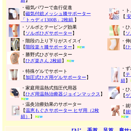
組
】
・磁気パワーで血行促進
・ト
【
磁気付総メッシュ膝サポーター
【
安
「トゥディ1300B」2枚組
】
・ソルボとテーピング効果
・ひ
【
ソルボひざサポーター
】
【
ソ
・階段の上り下りがスイスイ
・伸
【
階段楽々膝サポーター
】
【
ひ
・勝野式ひざサポーター
【
ひざ楽さん 2枚組
】
・ず
・特殊ゲルでサポート
【
テ
【
加圧式ひざ用ゲルサポーター
】
組
】
・家庭用温熱式指圧代用器
・ひ
【
ひざ用温熱治療器ジョインマックス
】
【
ゲ
・温灸治療効果のサポーター
・就
【
温恵もぐさサポーター ヒザ用（2枚
【
就
組）
】
ひじ、手首、足首、肩サ