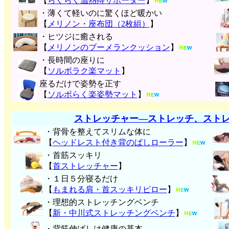
【
らくらく温熱痔サポーター
】
・薄くて軽いのに驚くほど暖かい
【
メリノン・座布団（2枚組）
】
・ヒツジに癒される
【
メリノンのブーメランクッション
】
・長時間の座りに
【
ソルボラク楽マット
】
座るだけで姿勢を正す
【
ソルボらく楽姿勢マット
】
ストレッチャー―ストレッチ、スト
・背骨を整えてスリムな体に
【
ヘッドレスト付き背のばしローラー
】
・首筋スッキリ
【
首ストレッチャー
】
・１日５分寝るだけ
【
もまれる肩・首スッキリピロー
】
・理想的ストレッチングベンチ
【
新・中川式ストレッチングベンチ
】
・背筋伸ばしは健康の基本