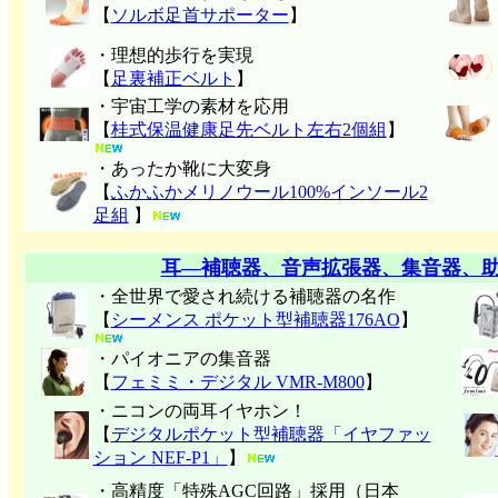
【
ソルボ足首サポーター
】
・理想的歩行を実現
【
足裏補正ベルト
】
・宇宙工学の素材を応用
【
桂式保温健康足先ベルト左右2個組
】
・あったか靴に大変身
【
ふかふかメリノウール100%インソール2
足組
】
耳―補聴器、音声拡張器、集音器、
・全世界で愛され続ける補聴器の名作
【
シーメンス ポケット型補聴器176AO
】
・パイオニアの集音器
【
フェミミ・デジタル VMR-M800
】
・ニコンの両耳イヤホン！
【
デジタルポケット型補聴器「イヤファッ
ション NEF-P1」
】
・高精度「特殊AGC回路」採用（日本