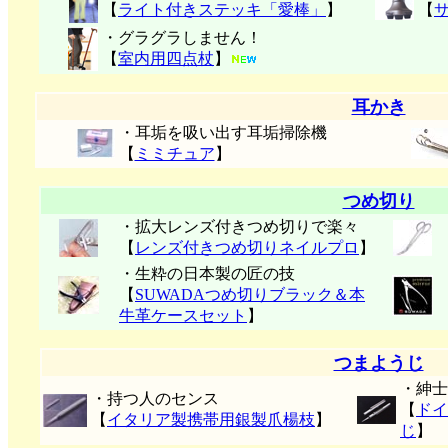
【
ライト付きステッキ「愛棒」
】
【
・グラグラしません！
【
室内用四点杖
】
耳かき
・耳垢を吸い出す耳垢掃除機
【
ミミチュア
】
つめ切り
・拡大レンズ付きつめ切りで楽々
【
レンズ付きつめ切りネイルプロ
】
・生粋の日本製の匠の技
【
SUWADAつめ切りブラック＆本
牛革ケースセット
】
つまようじ
・紳士
・持つ人のセンス
【
ドイ
【
イタリア製携帯用銀製爪楊枝
】
じ
】