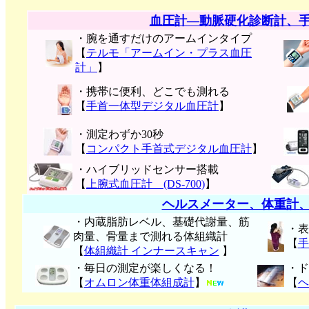
血圧計―動脈硬化診断計、
・腕を通すだけのアームインタイプ
【
テルモ「アームイン・プラス血圧
計」
】
・携帯に便利、どこでも測れる
【
手首一体型デジタル血圧計
】
・測定わずか30秒
【
コンパクト手首式デジタル血圧計
】
・ハイブリッドセンサー搭載
【
上腕式血圧計 (DS-700)
】
ヘルスメーター、体重計
・内蔵脂肪レベル、基礎代謝量、筋
・表
肉量、骨量まで測れる体組織計
【
手
【
体組織計 インナースキャン
】
・毎日の測定が楽しくなる！
・ド
【
オムロン体重体組成計
】
【
ヘ