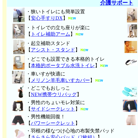
介護サポート
・狭いトイレにも簡単設置
【
安心手すりDX
】
・トイレでの立ち座りが楽に
【
トイレ補助アーム
】
・起立補助スタンド
【
アシスト・スタンド
】
・どこでも設置できる本格的トイレ
【
本格的ポータブル水洗トイレ
】
・車いすが快適に
【
メリノン羊毛車いすカバー
】
・どこでもおしっこ
【
NEW携帯ウリバッグ
】
・男性のちょいモレ対策に
【
サイドシークレット
】
・男性機能回復！
【
パワーシークレット
】
・
羽根の様なつけ心地の布製失禁パッ
ド
【
さらさら安心パッド（2枚組）
】