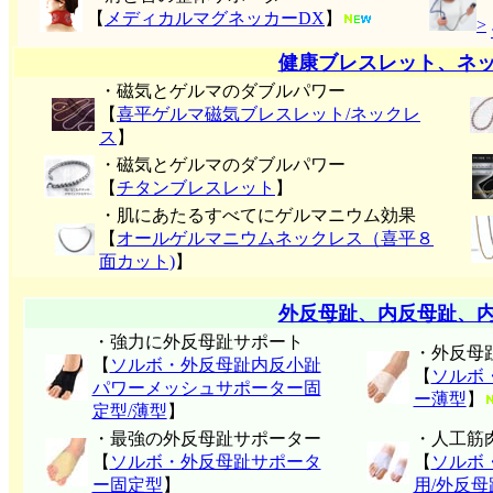
【
メディカルマグネッカーDX
】
>
健康ブレスレット、ネ
・磁気とゲルマのダブルパワー
【
喜平ゲルマ磁気ブレスレット/ネックレ
ス
】
・磁気とゲルマのダブルパワー
【
チタンブレスレット
】
・肌にあたるすべてにゲルマニウム効果
【
オールゲルマニウムネックレス（喜平８
面カット)
】
外反母趾、内反母趾、
・強力に外反母趾サポート
・外反母
【
ソルボ・外反母趾内反小趾
【
ソルボ
パワーメッシュサポーター固
ー薄型
】
定型/薄型
】
・最強の外反母趾サポーター
・人工筋
【
ソルボ・外反母趾サポータ
【
ソルボ
ー固定型
】
用/外反