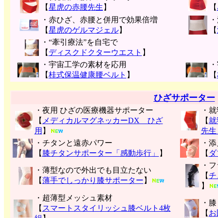
【
星虎の赤腰先生
】
【
・赤ひざ、赤腰と併用で効果倍増
・
【
星虎のゲルマジェル
】
【
・“牽引療法”を自宅で
【
ディスクドクターウエスト
】
・宇宙工学の素材を応用
・
【
桂式保温健康腰ベルト
】
【
ひざサポーター
・夜用 ひざの医療機器サポーター
・就
【
メディカルマグネッカーDX ひざ
【
就
用
】
先生
・チタンと遠赤パワー
・添
【
膝チタンサポーター「感動歩行」
】
【
ダ
・フ
・薄型なので外出でも目立たない
【
チ
【
薄手でしっかり膝サポーター
】
】
・超薄型メッシュ素材
・膝
【
スマートスタイリッシュ膝ベルト4枚
【
お