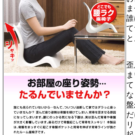
ま
誰
て
と
歪
ま
て
な
盤
だ
リ
起