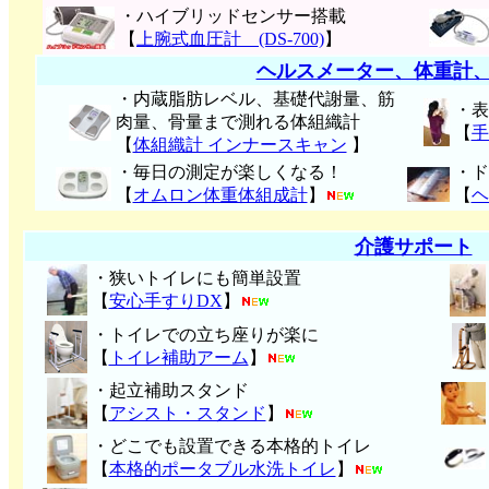
・ハイブリッドセンサー搭載
【
上腕式血圧計 (DS-700)
】
ヘルスメーター、体重計
・内蔵脂肪レベル、基礎代謝量、筋
・表
肉量、骨量まで測れる体組織計
【
手
【
体組織計 インナースキャン
】
・毎日の測定が楽しくなる！
・ド
【
オムロン体重体組成計
】
【
ヘ
介護サポート
・狭いトイレにも簡単設置
【
安心手すりDX
】
・トイレでの立ち座りが楽に
【
トイレ補助アーム
】
・起立補助スタンド
【
アシスト・スタンド
】
・どこでも設置できる本格的トイレ
【
本格的ポータブル水洗トイレ
】