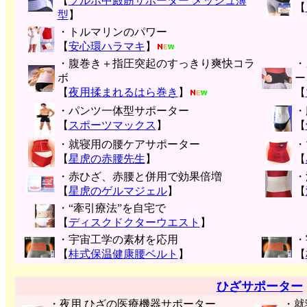
【
ソルボ中殿筋サポーター メッシュ薄
【
型
】
・トルマリンのパワー
【
安心環ハラマキ
】
・腹巻き＋指圧突起のすっきり爽快コラ
・
ボ
ー
【
夜用揉まれるはら巻き
】
【
・パンツ一体型サポーター
・
【
スポーツマックス
】
【
・就寝用の腰ケアサポーター
・
【
星虎の赤腰先生
】
【
・赤ひざ、赤腰と併用で効果倍増
・
【
星虎のゲルマジェル
】
【
・“牽引療法”を自宅で
【
ディスクドクターウエスト
】
・宇宙工学の素材を応用
・
【
桂式保温健康腰ベルト
】
【
ひざサポーター
・夜用 ひざの医療機器サポーター
・就