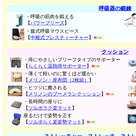
呼吸器の鍛錬
・呼吸の筋肉を鍛える
【
パワーブリーズ
】
・腹式呼吸マウスピース
【
中根式ブレスティーチャー
】
クッション
・痔にやさしいブリーフタイプのサポーター
【
らくらく温熱痔サポーター
】
・薄くて軽いのに驚くほど暖かい
【
メリノン・座布団（2枚組）
】
・ヒツジに癒される
【
メリノンのブーメランクッション
】
・長時間の座りに
【
ソルボラク楽マット
】
座るだけで姿勢を正す
【
ソルボらく楽姿勢マット
】