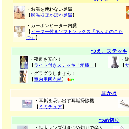
・お湯を使わない足湯
【
脚温器ぽかぽか足湯
】
・カーボンヒーター内臓
【
ヒーター付きソフトソックス「あんよのこた
つ」
】
つえ、ステッキ
・夜道も安心！
・
【
ライト付きステッキ「愛棒」
】
【
・グラグラしません！
【
室内用四点杖
】
耳かき
・耳垢を吸い出す耳垢掃除機
【
ミミチュア
】
つめ切り
・拡大レンズ付きつめ切りで楽々