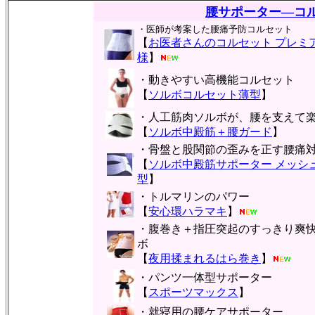
腰サポーター―コ
・医師が考案した腰痛予防コルセット
【
お医者さんのコルセット プレミ
様
】
・動きやすい高機能コルセット
【
ソルボコルセット薄型
】
・人工筋肉ソルボが、腰を支えて
【
ソルボ中殿筋＋腰ガード
】
・骨盤と股関節の歪みを正す腰痛
【
ソルボ中殿筋サポーター メッシ
型
】
・トルマリンのパワー
【
安心環ハラマキ
】
・腹巻き＋指圧突起のすっきり爽
ボ
【
夜用揉まれるはら巻き
】
・パンツ一体型サポーター
【
スポーツマックス
】
・就寝用の腰ケアサポーター