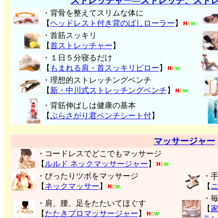
ストレッチャー―ストレッチ、スト
・背骨を整えてスリムな体に
【
ヘッドレスト付き背のばしローラー
】
・首筋スッキリ
【
首ストレッチャー
】
・１日５分寝るだけ
【
もまれる肩・首スッキリピロー
】
・理想的ストレッチングベンチ
【
新・中川式ストレッチングベンチ
】
・背筋伸ばしは健康の基本
【
ぶらさがり君ベンチシート付
】
マッサージャー
・コードレスでどこでもマッサージ
【
ルルド ネックマッサージャー
】
・ぴったりツボをマッサージ
・
【
ネックマッサー
】
【
・
・肩、腰、足をたたいてほぐす
【
【
たたきプロマッサージャー
】