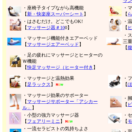
ラ
・座椅子タイプながら高機能
・
【
新・快楽座スーパーシート
】
【
・はさむだけ。どこでもOK!
・
【
マッサージ器＃10
0】
【
・
・マッサージ機能付きエアーベッド
三
【
マッサージエアーベッド
】
【
・足の疲れにマッサージとヒーターの
Ｗ機能
【
快足マッサージ（ヒーター付き
】
・マッサージと温熱効果
・
【
足ラックス
】
【
・マッサージ効果のサポーター
・
【
マッサージサポーター「アシカー
【
ル」
】
・小型の強力マッサージ器
・
【
フェアリーミニ
】
【
モ
・一流セラピストの気持ちよさ
・