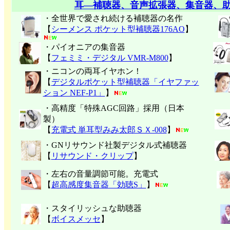
耳―補聴器、音声拡張器、集音器、
・全世界で愛され続ける補聴器の名作
【
シーメンス ポケット型補聴器176AO
】
・パイオニアの集音器
【
フェミミ・デジタル VMR-M800
】
・ニコンの両耳イヤホン！
【
デジタルポケット型補聴器「イヤファッ
ション NEF-P1」
】
・高精度「特殊AGC回路」採用（日本
製）
【
充電式 単耳型みみ太郎ＳＸ-008
】
・GNリサウンド社製デジタル式補聴器
【
リサウンド・クリップ
】
・左右の音量調節可能。充電式
【
超高感度集音器「効聴S」
】
・スタイリッシュな助聴器
【
ボイスメッセ
】