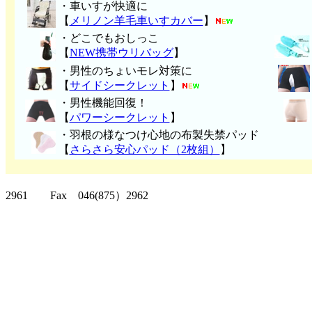
・車いすが快適に
【
メリノン羊毛車いすカバー
】
・どこでもおしっこ
【
NEW携帯ウリバッグ
】
・男性のちょいモレ対策に
【
サイドシークレット
】
・男性機能回復！
【
パワーシークレット
】
・
羽根の様なつけ心地の布製失禁パッ
ド
【
さらさら安心パッド（2枚組）
】
クリッパーツー T
2961 Fax 046(875）2962