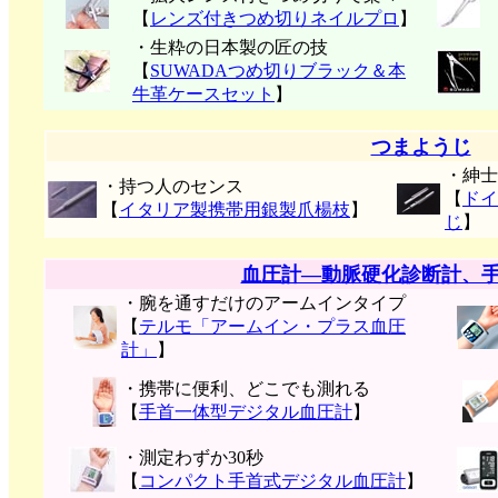
【
レンズ付きつめ切りネイルプロ
】
・生粋の日本製の匠の技
【
SUWADAつめ切りブラック＆本
牛革ケースセット
】
つまようじ
・紳士
・持つ人のセンス
【
ドイ
【
イタリア製携帯用銀製爪楊枝
】
じ
】
血圧計―動脈硬化診断計、
・腕を通すだけのアームインタイプ
【
テルモ「アームイン・プラス血圧
計」
】
・携帯に便利、どこでも測れる
【
手首一体型デジタル血圧計
】
・測定わずか30秒
【
コンパクト手首式デジタル血圧計
】