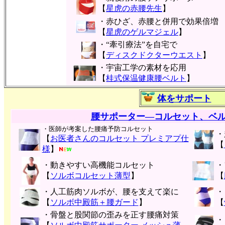
【
星虎の赤腰先生
】
・赤ひざ、赤腰と併用で効果倍増
【
星虎のゲルマジェル
】
・“牽引療法”を自宅で
【
ディスクドクターウエスト
】
・宇宙工学の素材を応用
【
桂式保温健康腰ベルト
】
体をサポート
腰サポーター―コルセット、ベ
・医師が考案した腰痛予防コルセット
・
【
お医者さんのコルセット プレミアプ仕
【
様
】
・動きやすい高機能コルセット
・
【
ソルボコルセット薄型
】
【
・人工筋肉ソルボが、腰を支えて楽に
・
【
ソルボ中殿筋＋腰ガード
】
【
・骨盤と股関節の歪みを正す腰痛対策
・