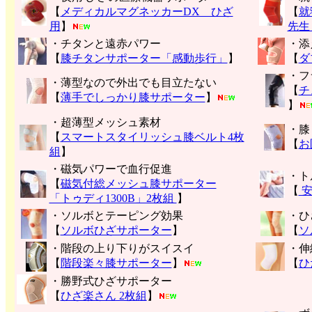
【
メディカルマグネッカーDX ひざ
【
就
用
】
先生
・チタンと遠赤パワー
・添
【
膝チタンサポーター「感動歩行」
】
【
ダ
・フ
・薄型なので外出でも目立たない
【
チ
【
薄手でしっかり膝サポーター
】
】
・超薄型メッシュ素材
・膝
【
スマートスタイリッシュ膝ベルト4枚
【
お
組
】
・磁気パワーで血行促進
・ト
【
磁気付総メッシュ膝サポーター
【
安
「トゥディ1300B」2枚組
】
・ソルボとテーピング効果
・ひ
【
ソルボひざサポーター
】
【
ソ
・階段の上り下りがスイスイ
・伸
【
階段楽々膝サポーター
】
【
ひ
・勝野式ひざサポーター
【
ひざ楽さん 2枚組
】