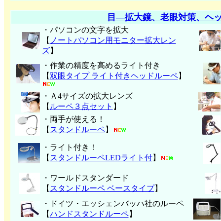
目―拡大鏡、老眼対策、ヘ
・パソコンの文字を拡大
【
ノートパソコン用モニター拡大レン
ズ
】
・作業の精度を高めるライト付き
【
双眼タイプ ライト付きヘッドルーペ
】
・Ａ4サイズの拡大レンズ
【
ルーペ３点セット
】
・両手が使える！
【
スタンドルーペ
】
・ライト付き！
【
スタンドルーペLEDライト付
】
・ワールドスタンダード
【
スタンドルーペ ベースタイプ
】
・ドイツ・エッシェンバッハ社のルーペ
【
ハンド
スタンドルーペ
】