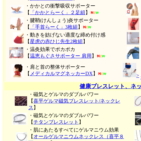
・かかとの衝撃吸収サポーター
【
「かかとらーく」２足組
】
・腱鞘(けんしょう)炎サポーター
【
「手首らーく」3枚組
】
・動きを妨げない適度な締め付け感
【
星虎の赤ひじ先生2枚組
】
・温灸効果でポカポカ
【
温恵もぐさサポーター 肩用
】
・肩と首の整体サポーター
【
メディカルマグネッカーDX
】
>
健康ブレスレット、ネ
・磁気とゲルマのダブルパワー
【
喜平ゲルマ磁気ブレスレット/ネックレ
ス
】
・磁気とゲルマのダブルパワー
【
チタンブレスレット
】
・肌にあたるすべてにゲルマニウム効果
【
オールゲルマニウムネックレス（喜平８