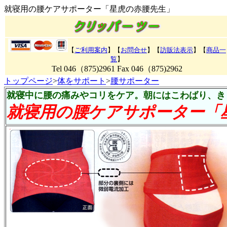
就寝用の腰ケアサポーター「星虎の赤腰先生」
【
ご利用案内
】【
お問合せ
】【
訪販法表示
】
【
商品一
覧
】
Tel 046（875)2961 Fax 046（875)2962
トップページ
>
体をサポート
>
腰サポーター
就寝中に腰の痛みやコリをケア。朝にはこわばり、き
就寝用の腰ケアサポーター「