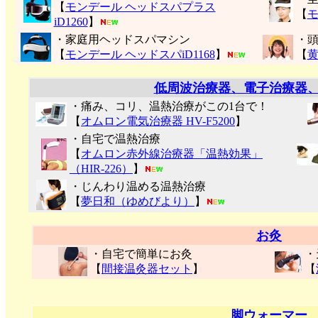
【
モンデール ヘッドスパプラス
【
モ
iD1260
】
・家庭用ヘッドスパマシン
・
【
モンデール ヘッドスパiD1168
】
【
低周波治療器、電子治療器
・痛み、コリ、温熱治療がこの1台で！
【
オムロン電気治療器 HV-F5200
】
・自宅で温熱治療
【
オムロン赤外線治療器「温熱効果」
（HIR-226）
】
・じんわり温める温熱治療
【
夢日和（ゆめびより）
】
お灸
・自宅で簡単にお灸
・
【
間接温灸器セット
】
【
脚ウォーマー