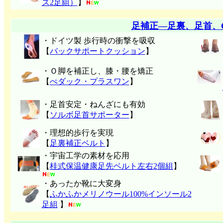
ズ2足組）
】
足補正―足裏、足首、
・ドイツ製 歩行時の衝撃を吸収
【
バックサポートクッション
】
・Ｏ脚を補正し、膝・腰を矯正
【
ぺダック・プラスワン
】
・足首安定・ねんざにも有効
【
ソルボ足首サポーター
】
・理想的歩行を実現
【
足裏補正ベルト
】
・宇宙工学の素材を応用
【
桂式保温健康足先ベルト左右2個組
】
・あったか靴に大変身
【
ふかふかメリノウール100%インソール2
足組
】