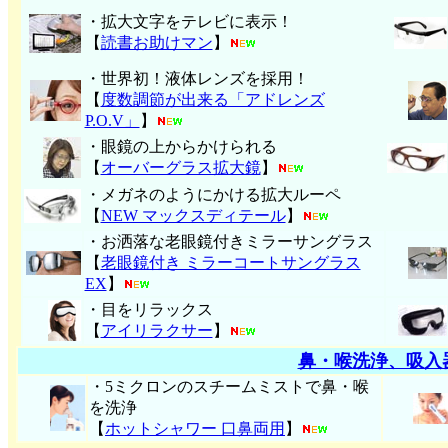
・拡大文字をテレビに表示！
【
読書お助けマン
】
・世界初！液体レンズを採用！
【
度数調節が出来る「アドレンズ
P.O.V」
】
・眼鏡の上からかけられる
【
オーバーグラス拡大鏡
】
・メガネのようにかける拡大ルーペ
【
NEW マックスディテール
】
・お洒落な老眼鏡付きミラーサングラス
【
老眼鏡付き ミラーコートサングラス
EX
】
・目をリラックス
【
アイリラクサー
】
鼻・喉洗浄、吸入
・5ミクロンのスチームミストで鼻・喉
を洗浄
【
ホットシャワー 口鼻両用
】