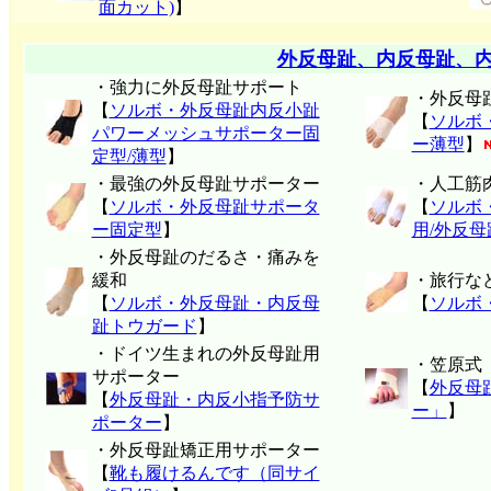
面カット)
】
外反母趾、内反母趾、
・強力に外反母趾サポート
・外反母
【
ソルボ・外反母趾内反小趾
【
ソルボ
パワーメッシュサポーター固
ー薄型
】
定型/薄型
】
・最強の外反母趾サポーター
・人工筋
【
ソルボ・外反母趾サポータ
【
ソルボ
ー固定型
】
用/外反
・外反母趾のだるさ・痛みを
緩和
・旅行な
【
ソルボ・外反母趾・内反母
【
ソルボ
趾トウガード
】
・ドイツ生まれの外反母趾用
・笠原式
サポーター
【
外反母
【
外反母趾・内反小指予防サ
ー」
】
ポーター
】
・外反母趾矯正用サポーター
【
靴も履けるんです（同サイ