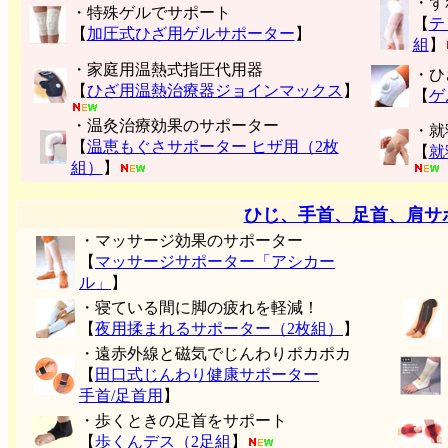
・ず
・特殊ゲルでサポート
【
テ
【
加圧式ひざ用ゲルサポーター
】
組
】
・家庭用温熱式指圧代用器
・ひ
【
ひざ用温熱治療器ジョインマックス
】
【
ゲ
・温灸治療効果のサポーター
・就
【
温恵もぐさサポーター ヒザ用（2枚
【
就
組）
】
ひじ、手首、足首、肩サ
・マッサージ効果のサポーター
【
マッサージサポーター「アシカー
ル」
】
・寝ている間に脚の疲れを軽減！
【
夜用揉まれるサポーター（2枚組）
】
・遠赤外線と磁気でじんわりポカポカ
【
田口式じんわり健康サポーター
手首/足首用
】
・歩くときの足首をサポート
【
歩くんデス（2足組
】