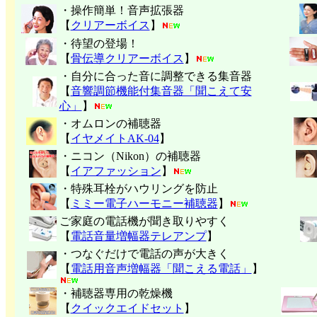
・操作簡単！音声拡張器
【
クリアーボイス
】
・待望の登場！
【
骨伝導クリアーボイス
】
・自分に合った音に調整できる集音器
【
音響調節機能付集音器「聞こえて安
心」
】
・オムロンの補聴器
【
イヤメイトAK-04
】
・ニコン（Nikon）の補聴器
【
イアファッション
】
・特殊耳栓がハウリングを防止
【
ミミー電子
ハーモニー補聴器
】
ご家庭の電話機が聞き取りやすく
【
電話音量増幅器テレアンプ
】
・つなぐだけで電話の声が大きく
【
電話用音声増幅器「聞こえる電話」
】
・補聴器専用の乾燥機
【
クイックエイドセット
】