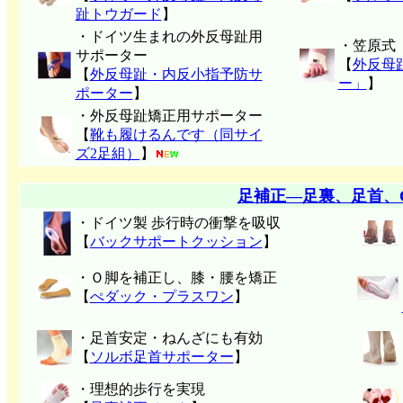
趾トウガード
】
・ドイツ生まれの外反母趾用
・笠原式
サポーター
【
外反母
【
外反母趾・内反小指予防サ
ー」
】
ポーター
】
・外反母趾矯正用サポーター
【
靴も履けるんです（同サイ
ズ2足組）
】
足補正―足裏、足首、
・ドイツ製 歩行時の衝撃を吸収
【
バックサポートクッション
】
・Ｏ脚を補正し、膝・腰を矯正
【
ぺダック・プラスワン
】
・足首安定・ねんざにも有効
【
ソルボ足首サポーター
】
・理想的歩行を実現