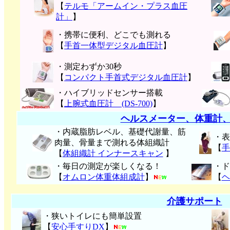
【
テルモ「アームイン・プラス血圧
計」
】
・携帯に便利、どこでも測れる
【
手首一体型デジタル血圧計
】
・測定わずか30秒
【
コンパクト手首式デジタル血圧計
】
・ハイブリッドセンサー搭載
【
上腕式血圧計 (DS-700)
】
ヘルスメーター、体重計
・内蔵脂肪レベル、基礎代謝量、筋
・表
肉量、骨量まで測れる体組織計
【
手
【
体組織計 インナースキャン
】
・毎日の測定が楽しくなる！
・ド
【
オムロン体重体組成計
】
【
ヘ
介護サポート
・狭いトイレにも簡単設置
【
安心手すりDX
】