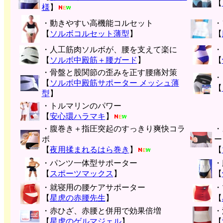
【
様
】
・動きやすい高機能コルセット
・
【
ソルボコルセット薄型
】
【
・人工筋肉ソルボが、腰を支えて楽に
・
【
ソルボ中殿筋＋腰ガード
】
【
・骨盤と股関節の歪みを正す腰痛対策
・
【
ソルボ中殿筋サポーター メッシュ薄
【
型
】
・トルマリンのパワー
【
安心環ハラマキ
】
・腹巻き＋指圧突起のすっきり爽快コラ
・
ボ
ー
【
夜用揉まれるはら巻き
】
【
・パンツ一体型サポーター
・
【
スポーツマックス
】
【
・就寝用の腰ケアサポーター
・
【
星虎の赤腰先生
】
【
・赤ひざ、赤腰と併用で効果倍増
・
【
星虎のゲルマジェル
】
【