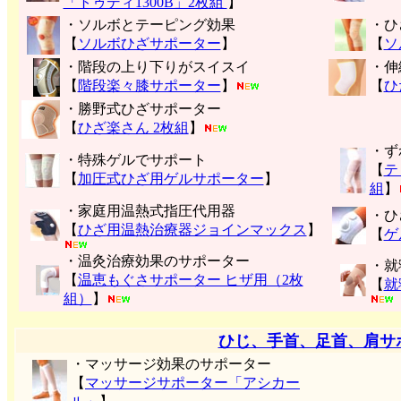
「トゥディ1300B」2枚組
】
・ソルボとテーピング効果
・ひ
【
ソルボひざサポーター
】
【
ソ
・階段の上り下りがスイスイ
・伸
【
階段楽々膝サポーター
】
【
ひ
・勝野式ひざサポーター
【
ひざ楽さん 2枚組
】
・ず
・特殊ゲルでサポート
【
テ
【
加圧式ひざ用ゲルサポーター
】
組
】
・家庭用温熱式指圧代用器
・ひ
【
ひざ用温熱治療器ジョインマックス
】
【
ゲ
・温灸治療効果のサポーター
・就
【
温恵もぐさサポーター ヒザ用（2枚
【
就
組）
】
ひじ、手首、足首、肩サ
・マッサージ効果のサポーター
【
マッサージサポーター「アシカー