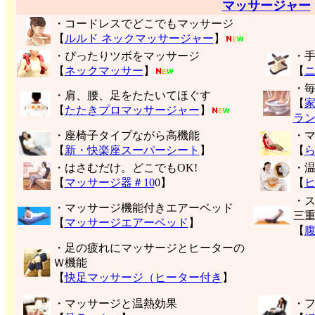
マッサージャー
・コードレスでどこでもマッサージ
【
ルルド ネックマッサージャー
】
・ぴったりツボをマッサージ
・
【
ネックマッサー
】
【
・
・肩、腰、足をたたいてほぐす
【
【
たたきプロマッサージャー
】
ラ
・座椅子タイプながら高機能
・
【
新・快楽座スーパーシート
】
【
・はさむだけ。どこでもOK!
・
【
マッサージ器＃10
0】
【
・
・マッサージ機能付きエアーベッド
三
【
マッサージエアーベッド
】
【
・足の疲れにマッサージとヒーターの
Ｗ機能
【
快足マッサージ（ヒーター付き
】
・マッサージと温熱効果
・