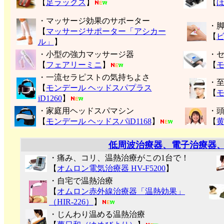
【
足ラックス
】
【
・マッサージ効果のサポーター
・
【
マッサージサポーター「アシカー
【
ル」
】
・小型の強力マッサージ器
・
【
フェアリーミニ
】
【
モ
・一流セラピストの気持ちよさ
・
【
モンデール ヘッドスパプラス
【
モ
iD1260
】
・家庭用ヘッドスパマシン
・
【
モンデール ヘッドスパiD1168
】
【
低周波治療器、電子治療器
・痛み、コリ、温熱治療がこの1台で！
【
オムロン電気治療器 HV-F5200
】
・自宅で温熱治療
【
オムロン赤外線治療器「温熱効果」
（HIR-226）
】
・じんわり温める温熱治療