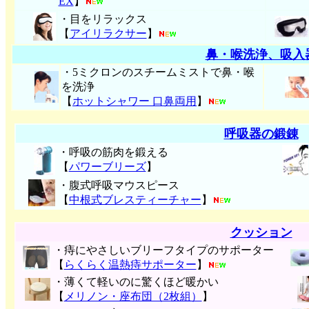
EX
】
・目をリラックス
【
アイリラクサー
】
鼻・喉洗浄、吸入
・5ミクロンのスチームミストで鼻・喉
を洗浄
【
ホットシャワー 口鼻両用
】
呼吸器の鍛錬
・呼吸の筋肉を鍛える
【
パワーブリーズ
】
・腹式呼吸マウスピース
【
中根式ブレスティーチャー
】
クッション
・痔にやさしいブリーフタイプのサポーター
【
らくらく温熱痔サポーター
】
・薄くて軽いのに驚くほど暖かい
【
メリノン・座布団（2枚組）
】