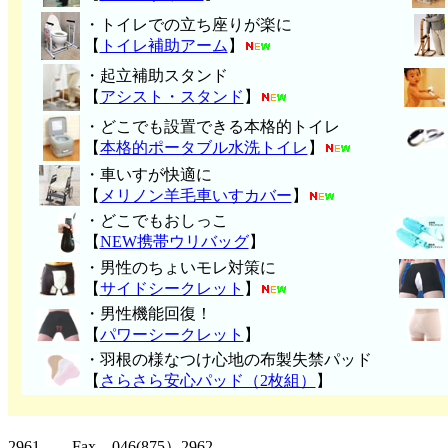
・トイレでの立ち座りが楽に
【
トイレ補助アーム
】
・起立補助スタンド
【
アシスト・スタンド
】
・どこでも設置できる本格的トイレ
【
本格的ポータブル水洗トイレ
】
・車いすが快適に
【
メリノン羊毛車いすカバー
】
・どこでもおしっこ
【
NEW携帯ウリバッグ
】
・男性のちょいモレ対策に
【
サイドシークレット
】
・男性機能回復！
【
パワーシークレット
】
・
羽根の様なつけ心地の布製失禁パッ
ド
【
さらさら安心パッド（2枚組）
】
クリッパーツー T
2961 Fax 046(875）2962