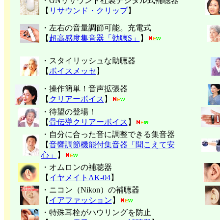
・GNリサウンド社製デジタル式補聴器
【
リサウンド・クリップ
】
・左右の音量調節可能。充電式
【
超高感度集音器「効聴S」
】
・スタイリッシュな助聴器
【
ボイスメッセ
】
・操作簡単！音声拡張器
【
クリアーボイス
】
・待望の登場！
【
骨伝導クリアーボイス
】
・自分に合った音に調整できる集音器
【
音響調節機能付集音器「聞こえて安
心」
】
・オムロンの補聴器
【
イヤメイトAK-04
】
・ニコン（Nikon）の補聴器
【
イアファッション
】
・特殊耳栓がハウリングを防止