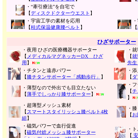
・“牽引療法”を自宅で
【
ディスクドクターウエスト
】
・宇宙工学の素材を応用
・
【
桂式保温健康腰ベルト
】
【
ひざサポーター
・夜用 ひざの医療機器サポーター
・就
【
メディカルマグネッカーDX ひざ
【
就
用
】
先生
・チタンと遠赤パワー
・添
【
膝チタンサポーター「感動歩行」
】
【
ダ
・フ
・薄型なので外出でも目立たない
【
チ
【
薄手でしっかり膝サポーター
】
】
・超薄型メッシュ素材
・膝
【
スマートスタイリッシュ膝ベルト4枚
【
お
組
】
・磁気パワーで血行促進
・ト
【
磁気付総メッシュ膝サポーター
【
安