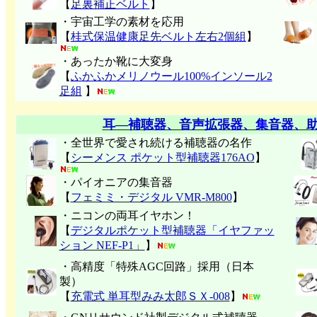
【
足裏補正ベルト
】
・宇宙工学の素材を応用
【
桂式保温健康足先ベルト左右2個組
】
・あったか靴に大変身
【
ふかふかメリノウール100%インソール2
足組
】
耳―補聴器、音声拡張器、集音器、
・全世界で愛され続ける補聴器の名作
【
シーメンス ポケット型補聴器176AO
】
・パイオニアの集音器
【
フェミミ・デジタル VMR-M800
】
・ニコンの両耳イヤホン！
【
デジタルポケット型補聴器「イヤファッ
ション NEF-P1」
】
・高精度「特殊AGC回路」採用（日本
製）
【
充電式 単耳型みみ太郎ＳＸ-008
】