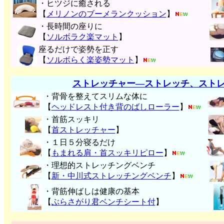
・ヒツジに癒される
【
メリノンのブーメランクッション
】
・長時間の座りに
【
ソルボラク楽マット
】
座るだけで姿勢を正す
【
ソルボらく楽姿勢マット
】
ストレッチャー―ストレッチ、スト
・背骨を整えてスリムな体に
【
ヘッドレスト付き背のばしローラー
】
・首筋スッキリ
【
首ストレッチャー
】
・１日５分寝るだけ
【
もまれる肩・首スッキリピロー
】
・理想的ストレッチングベンチ
【
新・中川式ストレッチングベンチ
】
・背筋伸ばしは健康の基本
【
ぶらさがり君ベンチシート付
】