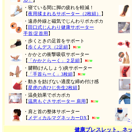
ル」
】
・寝ている間に脚の疲れを軽減！
【
夜用揉まれるサポーター（2枚組）
】
・遠赤外線と磁気でじんわりポカポカ
【
田口式じんわり健康サポーター
手首/足首用
】
・歩くときの足首をサポート
【
歩くんデス（2足組
】
・かかとの衝撃吸収サポーター
【
「かかとらーく」２足組
】
・腱鞘(けんしょう)炎サポーター
【
「手首らーく」3枚組
】
・動きを妨げない適度な締め付け感
【
星虎の赤ひじ先生2枚組
】
・温灸効果でポカポカ
【
温恵もぐさサポーター 肩用
】
・肩と首の整体サポーター
【
メディカルマグネッカーDX
】
>
健康ブレスレット、ネ