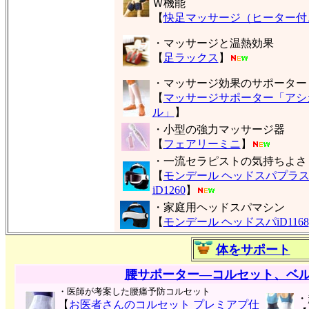
Ｗ機能
【
快足マッサージ（ヒーター付
・マッサージと温熱効果
【
足ラックス
】
・マッサージ効果のサポーター
【
マッサージサポーター「アシ
ル」
】
・小型の強力マッサージ器
【
フェアリーミニ
】
・一流セラピストの気持ちよさ
【
モンデール ヘッドスパプラ
iD1260
】
・家庭用ヘッドスパマシン
【
モンデール ヘッドスパiD1168
体をサポート
腰サポーター―コルセット、ベ
・医師が考案した腰痛予防コルセット
・
【
お医者さんのコルセット プレミアプ仕