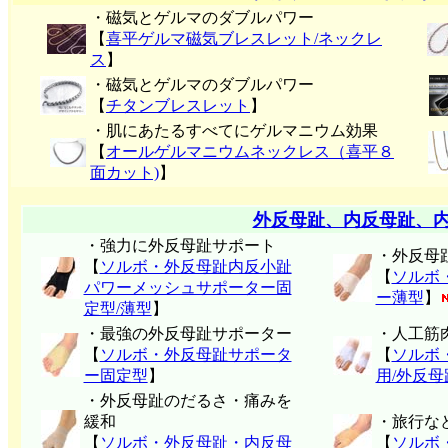
・磁気とゲルマのダブルパワー
【
喜平ゲルマ磁気ブレスレット/ネックレ
ス
】
・磁気とゲルマのダブルパワー
【
チタンブレスレット
】
・肌にあたるすべてにゲルマニウム効果
【
オールゲルマニウムネックレス（喜平８
面カット)
】
外反母趾、内反母趾、
・強力に外反母趾サポート
・外反母
【
ソルボ・外反母趾内反小趾
【
ソルボ
パワーメッシュサポーター固
ー薄型
】
定型/薄型
】
・最強の外反母趾サポーター
・人工筋
【
ソルボ・外反母趾サポータ
【
ソルボ
ー固定型
】
用/外反
・外反母趾のだるさ・痛みを
緩和
・旅行な
【
ソルボ・外反母趾・内反母
【
ソルボ