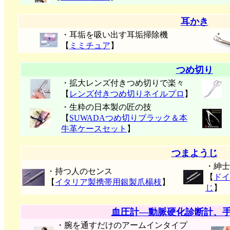
耳かき
・耳垢を吸い出す耳垢掃除機
【
ミミチュア
】
つめ切り
・拡大レンズ付きつめ切りで楽々
【
レンズ付きつめ切りネイルプロ
】
・生粋の日本製の匠の技
【
SUWADAつめ切りブラック＆本
牛革ケースセット
】
つまようじ
・紳士
・持つ人のセンス
【
ドイ
【
イタリア製携帯用銀製爪楊枝
】
じ
】
血圧計―動脈硬化診断計、
・腕を通すだけのアームインタイプ