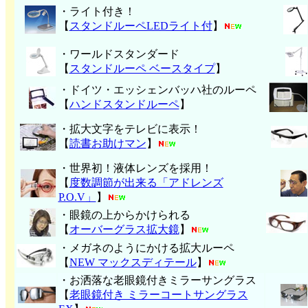
・ライト付き！
【
スタンドルーペLEDライト付
】
・ワールドスタンダード
【
スタンドルーペ ベースタイプ
】
・ドイツ・エッシェンバッハ社のルーペ
【
ハンド
スタンドルーペ
】
・拡大文字をテレビに表示！
【
読書お助けマン
】
・世界初！液体レンズを採用！
【
度数調節が出来る「アドレンズ
P.O.V」
】
・眼鏡の上からかけられる
【
オーバーグラス拡大鏡
】
・メガネのようにかける拡大ルーペ
【
NEW マックスディテール
】
・お洒落な老眼鏡付きミラーサングラス
【
老眼鏡付き ミラーコートサングラス