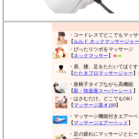
・コードレスでどこでもマッサ
【
ルルド ネックマッサージャ
・ぴったりツボをマッサージ
【
ネックマッサー
】
・肩、腰、足をたたいてほぐす
【
たたきプロマッサージャー
】
・座椅子タイプながら高機能
【
新・快楽座スーパーシート
】
・はさむだけ。どこでもOK!
【
マッサージ器＃10
0】
・マッサージ機能付きエアーベ
【
マッサージエアーベッド
】
・足の疲れにマッサージとヒー