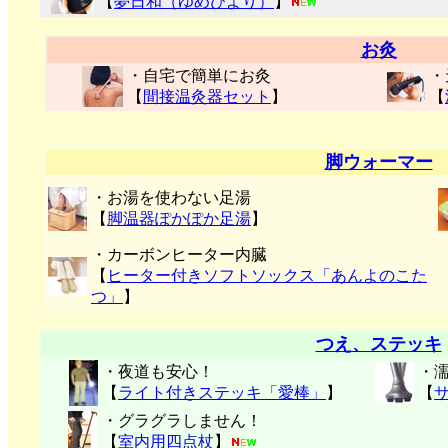
【
夢日和（ゆめびより）
】
お灸
・自宅で簡単にお灸
・
【
間接温灸器セット
】
【
脚ウォーマー
・お湯を使わない足湯
【
脚温器ぽかぽか足湯
】
・カーボンヒーター内臓
【
ヒーター付きソフトソックス「あんよのこた
つ」
】
つえ、ステッキ
・夜道も安心！
・
【
ライト付きステッキ「愛棒」
】
【
・グラグラしません！
【
室内用四点杖
】