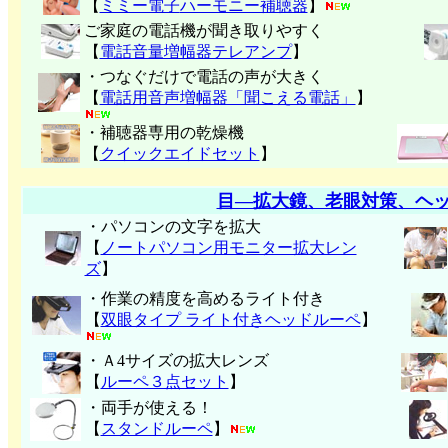
【
ミミー電子
ハーモニー補聴器
】
ご家庭の電話機が聞き取りやすく
【
電話音量増幅器テレアンプ
】
・つなぐだけで電話の声が大きく
【
電話用音声増幅器「聞こえる電話」
】
・補聴器専用の乾燥機
【
クイックエイドセット
】
目―拡大鏡、老眼対策、ヘ
・パソコンの文字を拡大
【
ノートパソコン用モニター拡大レン
ズ
】
・作業の精度を高めるライト付き
【
双眼タイプ ライト付きヘッドルーペ
】
・Ａ4サイズの拡大レンズ
【
ルーペ３点セット
】
・両手が使える！
【
スタンドルーペ
】