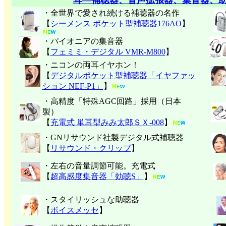
耳―補聴器、音声拡張器、集音器、
・全世界で愛され続ける補聴器の名作
【
シーメンス ポケット型補聴器176AO
】
・パイオニアの集音器
【
フェミミ・デジタル VMR-M800
】
・ニコンの両耳イヤホン！
【
デジタルポケット型補聴器「イヤファッ
ション NEF-P1」
】
・高精度「特殊AGC回路」採用（日本
製）
【
充電式 単耳型みみ太郎ＳＸ-008
】
・GNリサウンド社製デジタル式補聴器
【
リサウンド・クリップ
】
・左右の音量調節可能。充電式
【
超高感度集音器「効聴S」
】
・スタイリッシュな助聴器
【
ボイスメッセ
】