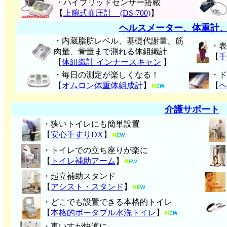
・ハイブリッドセンサー搭載
【
上腕式血圧計 (DS-700)
】
ヘルスメーター、体重計
・内蔵脂肪レベル、基礎代謝量、筋
・表
肉量、骨量まで測れる体組織計
【
手
【
体組織計 インナースキャン
】
・毎日の測定が楽しくなる！
・ド
【
オムロン体重体組成計
】
【
ヘ
介護サポート
・狭いトイレにも簡単設置
【
安心手すりDX
】
・トイレでの立ち座りが楽に
【
トイレ補助アーム
】
・起立補助スタンド
【
アシスト・スタンド
】
・どこでも設置できる本格的トイレ
【
本格的ポータブル水洗トイレ
】
・車いすが快適に