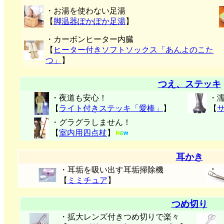
・お湯を使わない足湯
【
脚温器ぽかぽか足湯
】
・カーボンヒーター内臓
【
ヒーター付きソフトソックス「あんよのこた
つ」
】
つえ、ステッキ
・夜道も安心！
・
【
ライト付きステッキ「愛棒」
】
【
・グラグラしません！
【
室内用四点杖
】
耳かき
・耳垢を吸い出す耳垢掃除機
【
ミミチュア
】
つめ切り
・拡大レンズ付きつめ切りで楽々