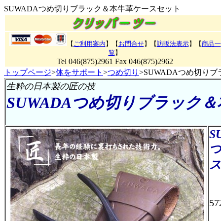
SUWADAつめ切りブラック＆本牛革ケースセット
【
ご利用案内
】【
お問合せ
】【
訪販法表示
】
【
商品一
覧
】
Tel 046(875)2961 Fax 046(875)2962
トップページ
>
体をサポート
>
つめ切り
>SUWADAつめ切り
生粋の日本製の匠の技
SUWADAつめ切りブラック
S
57