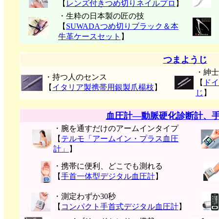
【
レンズ付きつめ切りネイルプロ
】
・生粋の日本製の匠の技
【
SUWADAつめ切りブラック＆本
牛革ケースセット
】
つまようじ
・紳士
・持つ人のセンス
【
ドイ
【
イタリア製携帯用銀製爪楊枝
】
じ
】
血圧計―動脈硬化診断計、
・腕を通すだけのアームインタイプ
【
テルモ「アームイン・プラス血圧
計」
】
・携帯に便利、どこでも測れる
【
手首一体型デジタル血圧計
】
・測定わずか30秒
【
コンパクト手首式デジタル血圧計
】