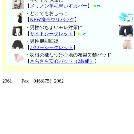
【
メリノン羊毛車いすカバー
】
・どこでもおしっこ
【
NEW携帯ウリバッグ
】
・男性のちょいモレ対策に
【
サイドシークレット
】
・男性機能回復！
【
パワーシークレット
】
・
羽根の様なつけ心地の布製失禁パッ
ド
【
さらさら安心パッド（2枚組）
】
クリッパーツー T
2961 Fax 046(875）2962