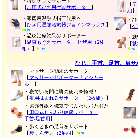
・特殊ゲルでサポート
【
テ
【
加圧式ひざ用ゲルサポーター
】
組
】
・家庭用温熱式指圧代用器
・ひ
【
ひざ用温熱治療器ジョインマックス
】
【
ゲ
・温灸治療効果のサポーター
・就
【
温恵もぐさサポーター ヒザ用（2枚
【
就
組）
】
ひじ、手首、足首、肩サ
・マッサージ効果のサポーター
【
マッサージサポーター「アシカー
ル」
】
・寝ている間に脚の疲れを軽減！
【
夜用揉まれるサポーター（2枚組）
】
・遠赤外線と磁気でじんわりポカポカ
【
田口式じんわり健康サポーター
手首/足首用
】
・歩くときの足首をサポート
【
歩くんデス（2足組
】