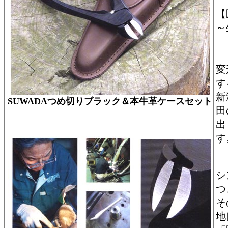
【
～
変
す
新
SUWADAつめ切りブラック＆本牛革ケースセット
田
出
す
シ
つ
そ
地