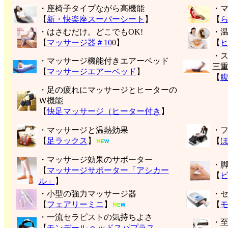
・座椅子タイプながら高機能
・
【
新・快楽座スーパーシート
】
【
・はさむだけ。どこでもOK!
・
【
マッサージ器＃10
0】
【
・
・マッサージ機能付きエアーベッド
三
【
マッサージエアーベッド
】
【
・足の疲れにマッサージとヒーターの
Ｗ機能
【
快足マッサージ（ヒーター付き
】
・マッサージと温熱効果
・
【
足ラックス
】
【
・マッサージ効果のサポーター
・
【
マッサージサポーター「アシカー
【
ル」
】
・小型の強力マッサージ器
・
【
フェアリーミニ
】
【
モ
・一流セラピストの気持ちよさ
・
【
モンデール ヘッドスパプラス