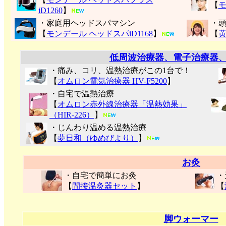
【
モ
iD1260
】
・家庭用ヘッドスパマシン
・
【
モンデール ヘッドスパiD1168
】
【
低周波治療器、電子治療器
・痛み、コリ、温熱治療がこの1台で！
【
オムロン電気治療器 HV-F5200
】
・自宅で温熱治療
【
オムロン赤外線治療器「温熱効果」
（HIR-226）
】
・じんわり温める温熱治療
【
夢日和（ゆめびより）
】
お灸
・自宅で簡単にお灸
・
【
間接温灸器セット
】
【
脚ウォーマー