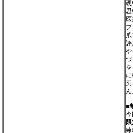
硬
思
医
プ
爪
評
や
づ
を
に
刃
ん
■
今
限
練