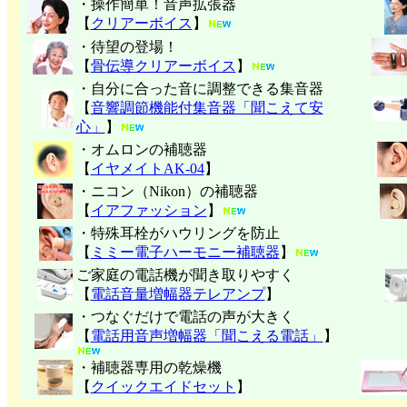
・操作簡単！音声拡張器
【
クリアーボイス
】
・待望の登場！
【
骨伝導クリアーボイス
】
・自分に合った音に調整できる集音器
【
音響調節機能付集音器「聞こえて安
心」
】
・オムロンの補聴器
【
イヤメイトAK-04
】
・ニコン（Nikon）の補聴器
【
イアファッション
】
・特殊耳栓がハウリングを防止
【
ミミー電子
ハーモニー補聴器
】
ご家庭の電話機が聞き取りやすく
【
電話音量増幅器テレアンプ
】
・つなぐだけで電話の声が大きく
【
電話用音声増幅器「聞こえる電話」
】
・補聴器専用の乾燥機
【
クイックエイドセット
】