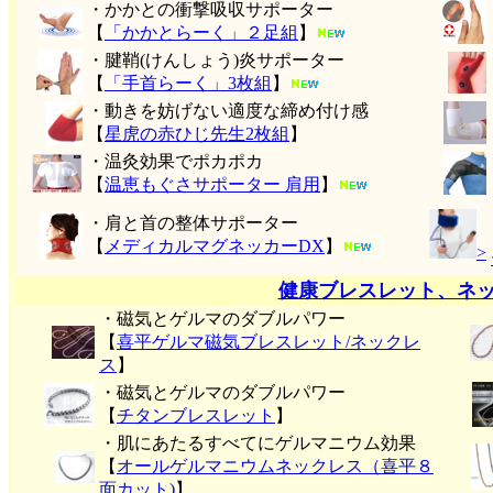
・かかとの衝撃吸収サポーター
【
「かかとらーく」２足組
】
・腱鞘(けんしょう)炎サポーター
【
「手首らーく」3枚組
】
・動きを妨げない適度な締め付け感
【
星虎の赤ひじ先生2枚組
】
・温灸効果でポカポカ
【
温恵もぐさサポーター 肩用
】
・肩と首の整体サポーター
【
メディカルマグネッカーDX
】
>
健康ブレスレット、ネ
・磁気とゲルマのダブルパワー
【
喜平ゲルマ磁気ブレスレット/ネックレ
ス
】
・磁気とゲルマのダブルパワー
【
チタンブレスレット
】
・肌にあたるすべてにゲルマニウム効果
【
オールゲルマニウムネックレス（喜平８
面カット)
】