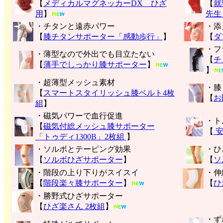
【
メディカルマグネッカーDX ひざ
【
就
用
】
先生
・チタンと遠赤パワー
・添
【
膝チタンサポーター「感動歩行」
】
【
ダ
・フ
・薄型なので外出でも目立たない
【
チ
【
薄手でしっかり膝サポーター
】
】
・超薄型メッシュ素材
・膝
【
スマートスタイリッシュ膝ベルト4枚
【
お
組
】
・磁気パワーで血行促進
・ト
【
磁気付総メッシュ膝サポーター
【
安
「トゥディ1300B」2枚組
】
・ソルボとテーピング効果
・ひ
【
ソルボひざサポーター
】
【
ソ
・階段の上り下りがスイスイ
・伸
【
階段楽々膝サポーター
】
【
ひ
・勝野式ひざサポーター
【
ひざ楽さん 2枚組
】
・ず