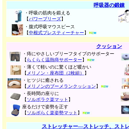
呼吸器の鍛錬
・呼吸の筋肉を鍛える
【
パワーブリーズ
】
・腹式呼吸マウスピース
【
中根式ブレスティーチャー
】
クッション
・痔にやさしいブリーフタイプのサポーター
【
らくらく温熱痔サポーター
】
・薄くて軽いのに驚くほど暖かい
【
メリノン・座布団（2枚組）
】
・ヒツジに癒される
【
メリノンのブーメランクッション
】
・長時間の座りに
【
ソルボラク楽マット
】
座るだけで姿勢を正す
【
ソルボらく楽姿勢マット
】
ストレッチャー―ストレッチ、スト