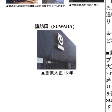
「
る
過
り
諏訪田（SUWADA）
今
ど
■
プ
大
7
磨
り
を
S
ド