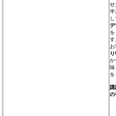
せ
半
し
デ
を
す
お
り
か
味
を
諏
の