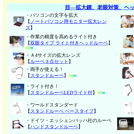
目―拡大鏡、老眼対策、ヘ
・パソコンの文字を拡大
【
ノートパソコン用モニター拡大レン
ズ
】
・作業の精度を高めるライト付き
【
双眼タイプ ライト付きヘッドルーペ
】
・Ａ4サイズの拡大レンズ
【
ルーペ３点セット
】
・両手が使える！
【
スタンドルーペ
】
・ライト付き！
【
スタンドルーペLEDライト付
】
・ワールドスタンダード
【
スタンドルーペ ベースタイプ
】
・ドイツ・エッシェンバッハ社のルーペ
【
ハンド
スタンドルーペ
】