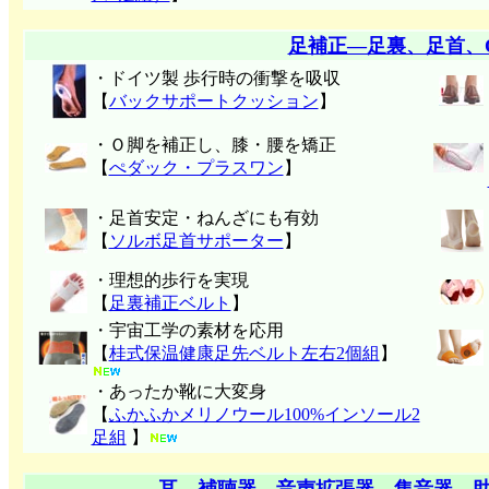
足補正―足裏、足首、
・ドイツ製 歩行時の衝撃を吸収
【
バックサポートクッション
】
・Ｏ脚を補正し、膝・腰を矯正
【
ぺダック・プラスワン
】
・足首安定・ねんざにも有効
【
ソルボ足首サポーター
】
・理想的歩行を実現
【
足裏補正ベルト
】
・宇宙工学の素材を応用
【
桂式保温健康足先ベルト左右2個組
】
・あったか靴に大変身
【
ふかふかメリノウール100%インソール2
足組
】