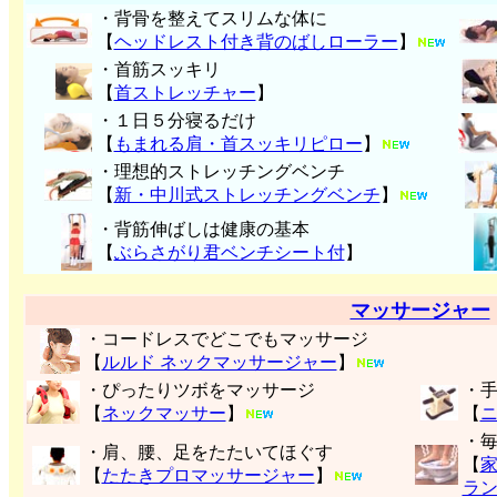
・背骨を整えてスリムな体に
【
ヘッドレスト付き背のばしローラー
】
・首筋スッキリ
【
首ストレッチャー
】
・１日５分寝るだけ
【
もまれる肩・首スッキリピロー
】
・理想的ストレッチングベンチ
【
新・中川式ストレッチングベンチ
】
・背筋伸ばしは健康の基本
【
ぶらさがり君ベンチシート付
】
マッサージャー
・コードレスでどこでもマッサージ
【
ルルド ネックマッサージャー
】
・ぴったりツボをマッサージ
・
【
ネックマッサー
】
【
・
・肩、腰、足をたたいてほぐす
【
【
たたきプロマッサージャー
】
ラ