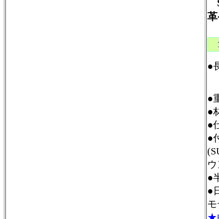
革
￥
●
●
●
●
●
(
ウ
●
●
モ
★