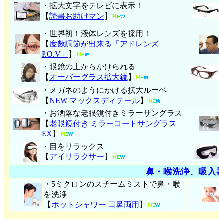
・拡大文字をテレビに表示！
【
読書お助けマン
】
・世界初！液体レンズを採用！
【
度数調節が出来る「アドレンズ
P.O.V」
】
・眼鏡の上からかけられる
【
オーバーグラス拡大鏡
】
・メガネのようにかける拡大ルーペ
【
NEW マックスディテール
】
・お洒落な老眼鏡付きミラーサングラス
【
老眼鏡付き ミラーコートサングラス
EX
】
・目をリラックス
【
アイリラクサー
】
鼻・喉洗浄、吸入
・5ミクロンのスチームミストで鼻・喉
を洗浄
【
ホットシャワー 口鼻両用
】