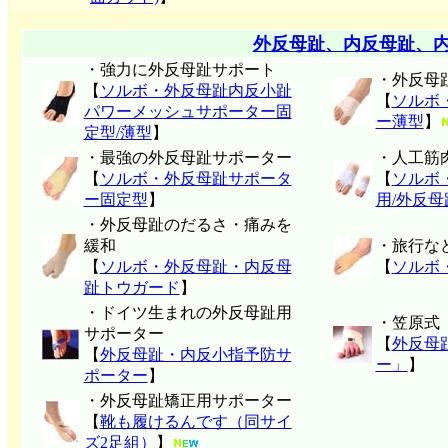
外反母趾、内反母趾、
・強力に外反母趾サポート
・外反母
【
ソルボ・外反母趾内反小趾
【
ソルボ
パワーメッシュサポーター固
ー薄型
】
定型/薄型
】
・最強の外反母趾サポーター
・人工筋
【
ソルボ・外反母趾サポータ
【
ソルボ
ー固定型
】
用/外反
・外反母趾のだるさ・痛みを
緩和
・旅行な
【
ソルボ・外反母趾・内反母
【
ソルボ
趾トウガード
】
・ドイツ生まれの外反母趾用
・笠原式
サポーター
【
外反母
【
外反母趾・内反小指予防サ
ー」
】
ポーター
】
・外反母趾矯正用サポーター
【
靴も履けるんです（同サイ
ズ2足組）
】