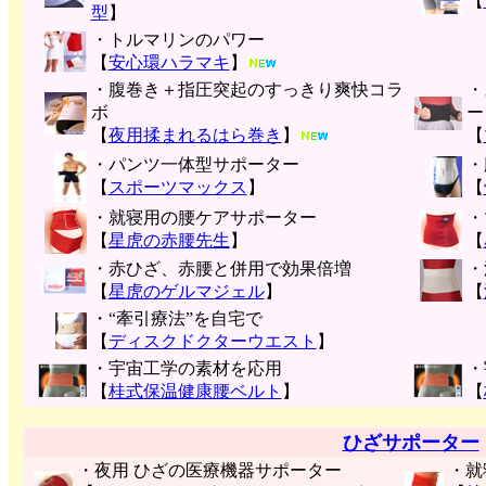
【
型
】
・トルマリンのパワー
【
安心環ハラマキ
】
・腹巻き＋指圧突起のすっきり爽快コラ
・
ボ
ー
【
夜用揉まれるはら巻き
】
【
・パンツ一体型サポーター
・
【
スポーツマックス
】
【
・就寝用の腰ケアサポーター
・
【
星虎の赤腰先生
】
【
・赤ひざ、赤腰と併用で効果倍増
・
【
星虎のゲルマジェル
】
【
・“牽引療法”を自宅で
【
ディスクドクターウエスト
】
・宇宙工学の素材を応用
・
【
桂式保温健康腰ベルト
】
【
ひざサポーター
・夜用 ひざの医療機器サポーター
・就