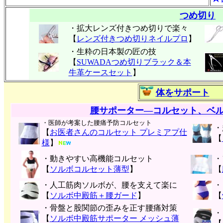
つめ切り
・拡大レンズ付きつめ切りで楽々
【
レンズ付きつめ切りネイルプロ
】
・生粋の日本製の匠の技
【
SUWADAつめ切りブラック＆本
牛革ケースセット
】
体をサポート
腰サポーター―コルセット、ベ
・医師が考案した腰痛予防コルセット
・
【
お医者さんのコルセット プレミアプ仕
【
様
】
・動きやすい高機能コルセット
・
【
ソルボコルセット薄型
】
【
・人工筋肉ソルボが、腰を支えて楽に
・
【
ソルボ中殿筋＋腰ガード
】
【
・骨盤と股関節の歪みを正す腰痛対策
・
【
ソルボ中殿筋サポーター メッシュ薄