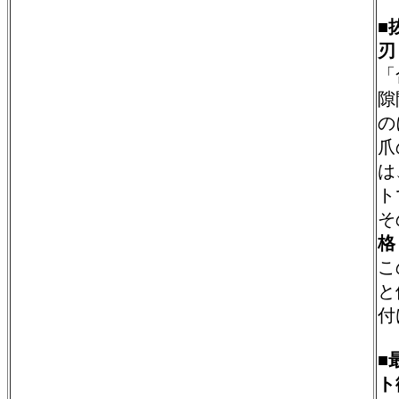
■
刃
「
隙
の
爪
は
ト
そ
格
こ
と
付
■
ト