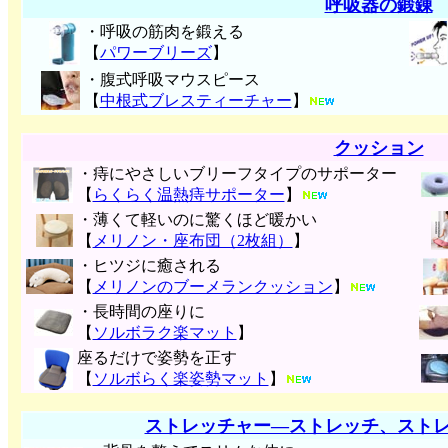
呼吸器の鍛錬
・呼吸の筋肉を鍛える
【
パワーブリーズ
】
・腹式呼吸マウスピース
【
中根式ブレスティーチャー
】
クッション
・痔にやさしいブリーフタイプのサポーター
【
らくらく温熱痔サポーター
】
・薄くて軽いのに驚くほど暖かい
【
メリノン・座布団（2枚組）
】
・ヒツジに癒される
【
メリノンのブーメランクッション
】
・長時間の座りに
【
ソルボラク楽マット
】
座るだけで姿勢を正す
【
ソルボらく楽姿勢マット
】
ストレッチャー―ストレッチ、スト