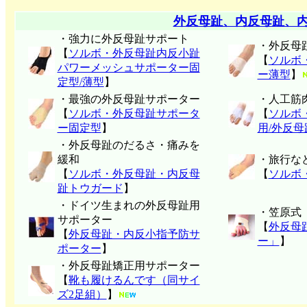
外反母趾、内反母趾、
・強力に外反母趾サポート
・外反母
【
ソルボ・外反母趾内反小趾
【
ソルボ
パワーメッシュサポーター固
ー薄型
】
定型/薄型
】
・最強の外反母趾サポーター
・人工筋
【
ソルボ・外反母趾サポータ
【
ソルボ
ー固定型
】
用/外反
・外反母趾のだるさ・痛みを
緩和
・旅行な
【
ソルボ・外反母趾・内反母
【
ソルボ
趾トウガード
】
・ドイツ生まれの外反母趾用
・笠原式
サポーター
【
外反母
【
外反母趾・内反小指予防サ
ー」
】
ポーター
】
・外反母趾矯正用サポーター
【
靴も履けるんです（同サイ
ズ2足組）
】