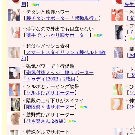
用
】
先生
・チタンと遠赤パワー
・添
【
膝チタンサポーター「感動歩行」
】
【
ダ
・フ
・薄型なので外出でも目立たない
【
チ
【
薄手でしっかり膝サポーター
】
】
・超薄型メッシュ素材
・膝
【
スマートスタイリッシュ膝ベルト4枚
【
お
組
】
・磁気パワーで血行促進
・ト
【
磁気付総メッシュ膝サポーター
【
安
「トゥディ1300B」2枚組
】
・ソルボとテーピング効果
・ひ
【
ソルボひざサポーター
】
【
ソ
・階段の上り下りがスイスイ
・伸
【
階段楽々膝サポーター
】
【
ひ
・勝野式ひざサポーター
【
ひざ楽さん 2枚組
】
・ず
・特殊ゲルでサポート