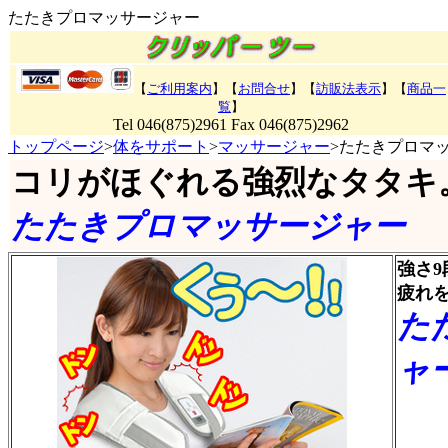
たたきプロマッサージャー
【
ご利用案内
】【
お問合せ
】【
訪販法表示
】
【
商品一
覧
】
Tel 046(875)2961 Fax 046(875)2962
トップページ
>
体をサポート
>
マッサージャー
>たたきプロマ
コリがほぐれる強烈なタタキ
たたきプロマッサージャー
強さ
疲れ
た
ャ
商