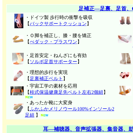
足補正―足裏、足首、
・ドイツ製 歩行時の衝撃を吸収
【
バックサポートクッション
】
・Ｏ脚を補正し、膝・腰を矯正
【
ぺダック・プラスワン
】
・足首安定・ねんざにも有効
【
ソルボ足首サポーター
】
・理想的歩行を実現
【
足裏補正ベルト
】
・宇宙工学の素材を応用
【
桂式保温健康足先ベルト左右2個組
】
・あったか靴に大変身
【
ふかふかメリノウール100%インソール2
足組
】
耳―補聴器、音声拡張器、集音器、