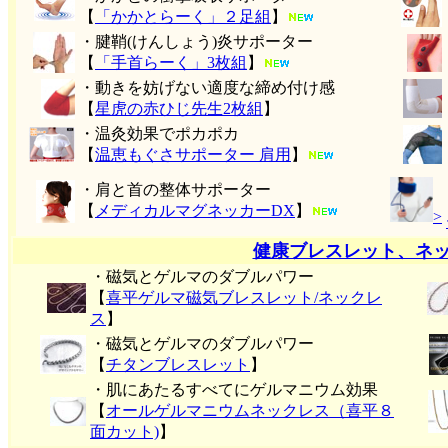
【
「かかとらーく」２足組
】
・腱鞘(けんしょう)炎サポーター
【
「手首らーく」3枚組
】
・動きを妨げない適度な締め付け感
【
星虎の赤ひじ先生2枚組
】
・温灸効果でポカポカ
【
温恵もぐさサポーター 肩用
】
・肩と首の整体サポーター
【
メディカルマグネッカーDX
】
>
健康ブレスレット、ネ
・磁気とゲルマのダブルパワー
【
喜平ゲルマ磁気ブレスレット/ネックレ
ス
】
・磁気とゲルマのダブルパワー
【
チタンブレスレット
】
・肌にあたるすべてにゲルマニウム効果
【
オールゲルマニウムネックレス（喜平８
面カット)
】