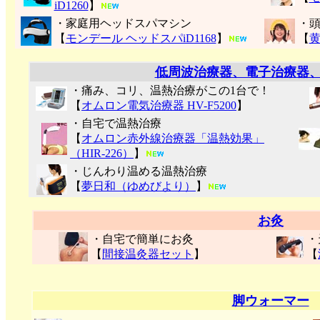
iD1260
】
・家庭用ヘッドスパマシン
・
【
モンデール ヘッドスパiD1168
】
【
低周波治療器、電子治療器
・痛み、コリ、温熱治療がこの1台で！
【
オムロン電気治療器 HV-F5200
】
・自宅で温熱治療
【
オムロン赤外線治療器「温熱効果」
（HIR-226）
】
・じんわり温める温熱治療
【
夢日和（ゆめびより）
】
お灸
・自宅で簡単にお灸
・
【
間接温灸器セット
】
【
脚ウォーマー