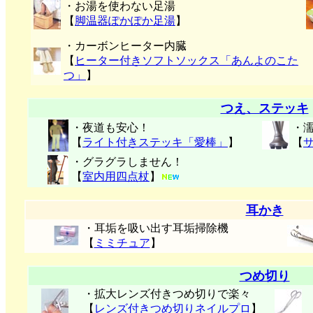
・お湯を使わない足湯
【
脚温器ぽかぽか足湯
】
・カーボンヒーター内臓
【
ヒーター付きソフトソックス「あんよのこた
つ」
】
つえ、ステッキ
・夜道も安心！
・
【
ライト付きステッキ「愛棒」
】
【
・グラグラしません！
【
室内用四点杖
】
耳かき
・耳垢を吸い出す耳垢掃除機
【
ミミチュア
】
つめ切り
・拡大レンズ付きつめ切りで楽々
【
レンズ付きつめ切りネイルプロ
】