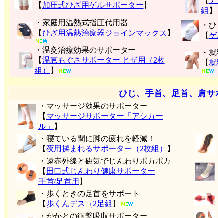
【
テ
【
加圧式ひざ用ゲルサポーター
】
組
】
・家庭用温熱式指圧代用器
・ひ
【
ひざ用温熱治療器ジョインマックス
】
【
ゲ
・温灸治療効果のサポーター
・就
【
温恵もぐさサポーター ヒザ用（2枚
【
就
組）
】
ひじ、手首、足首、肩サ
・マッサージ効果のサポーター
【
マッサージサポーター「アシカー
ル」
】
・寝ている間に脚の疲れを軽減！
【
夜用揉まれるサポーター（2枚組）
】
・遠赤外線と磁気でじんわりポカポカ
【
田口式じんわり健康サポーター
手首/足首用
】
・歩くときの足首をサポート
【
歩くんデス（2足組
】
・かかとの衝撃吸収サポーター