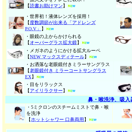
【
読書お助けマン
】
・世界初！液体レンズを採用！
【
度数調節が出来る「アドレンズ
P.O.V」
】
・眼鏡の上からかけられる
【
オーバーグラス拡大鏡
】
・メガネのようにかける拡大ルーペ
【
NEW マックスディテール
】
・お洒落な老眼鏡付きミラーサングラス
【
老眼鏡付き ミラーコートサングラス
EX
】
・目をリラックス
【
アイリラクサー
】
鼻・喉洗浄、吸入
・5ミクロンのスチームミストで鼻・喉
を洗浄
【
ホットシャワー 口鼻両用
】