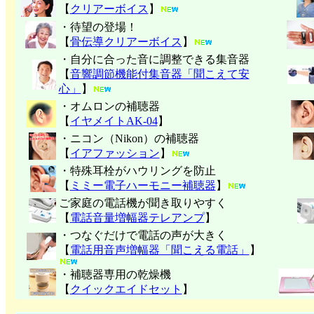
【
クリアーボイス
】
・待望の登場！
【
骨伝導クリアーボイス
】
・自分に合った音に調整できる集音器
【
音響調節機能付集音器「聞こえて安
心」
】
・オムロンの補聴器
【
イヤメイトAK-04
】
・ニコン（Nikon）の補聴器
【
イアファッション
】
・特殊耳栓がハウリングを防止
【
ミミー電子
ハーモニー補聴器
】
ご家庭の電話機が聞き取りやすく
【
電話音量増幅器テレアンプ
】
・つなぐだけで電話の声が大きく
【
電話用音声増幅器「聞こえる電話」
】
・補聴器専用の乾燥機
【
クイックエイドセット
】