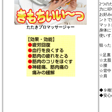
2つの
力に叩
お好み
ントで
マット
たたきプロマッサージャー
身体に
使いす
狙った
☆足裏
☆太股
☆腰
☆背中
☆肩
◆９種
◆安心