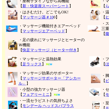
・座椅子タイプながら高機能
・
【
新・快楽座スーパーシート
】
【
・はさむだけ。どこでもOK!
・
【
マッサージ器＃10
0】
【
・
・マッサージ機能付きエアーベッド
三
【
マッサージエアーベッド
】
【
・足の疲れにマッサージとヒーターの
Ｗ機能
【
快足マッサージ（ヒーター付き
】
・マッサージと温熱効果
・
【
足ラックス
】
【
・マッサージ効果のサポーター
・
【
マッサージサポーター「アシカー
【
ル」
】
・小型の強力マッサージ器
・
【
フェアリーミニ
】
【
モ
・一流セラピストの気持ちよさ
・
【
モンデール ヘッドスパプラス
【
モ