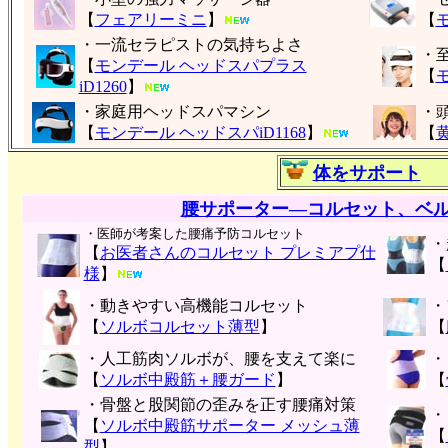
【
フェアリーミニ
】
【
・一流セラピストの気持ちよさ
・
【
モンデール ヘッドスパプラス
【
モ
iD1260
】
・家庭用ヘッドスパマシン
・
【
モンデール ヘッドスパiD1168
】
【
体をサポート
腰サポーター―コルセット、ベ
・医師が考案した腰痛予防コルセット
・
【
お医者さんのコルセット プレミアプ仕
【
様
】
・動きやすい高機能コルセット
・
【
ソルボコルセット薄型
】
【
・人工筋肉ソルボが、腰を支えて楽に
・
【
ソルボ中殿筋＋腰ガード
】
【
・骨盤と股関節の歪みを正す腰痛対策
・
【
ソルボ中殿筋サポーター メッシュ薄
【
型
】