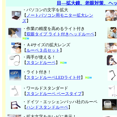
目―拡大鏡、老眼対策、ヘ
・パソコンの文字を拡大
【
ノートパソコン用モニター拡大レン
ズ
】
・作業の精度を高めるライト付き
【
双眼タイプ ライト付きヘッドルーペ
】
・Ａ4サイズの拡大レンズ
【
ルーペ３点セット
】
・両手が使える！
【
スタンドルーペ
】
・ライト付き！
【
スタンドルーペLEDライト付
】
・ワールドスタンダード
【
スタンドルーペ ベースタイプ
】
・ドイツ・エッシェンバッハ社のルーペ
【
ハンド
スタンドルーペ
】
・拡大文字をテレビに表示！