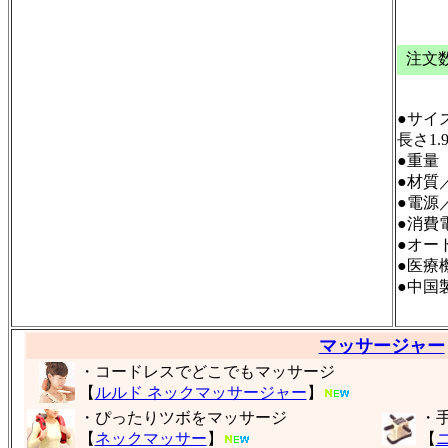
￥9
注文
●サイ
長さ1.
●重量（
●材質
●電源／
●消費電
●オー
●医療機
●中国
マッサージャー
・コードレスでどこでもマッサージ
【
ルルド ネックマッサージャー
】
・ぴったりツボをマッサージ
・
【
ネックマッサー
】
【