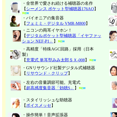
・全世界で愛され続ける補聴器の名作
【
シーメンス ポケット型補聴器176AO
】
・パイオニアの集音器
【
フェミミ・デジタル VMR-M800
】
・ニコンの両耳イヤホン！
【
デジタルポケット型補聴器「イヤファッ
ション NEF-P1」
】
・高精度「特殊AGC回路」採用（日本
製）
【
充電式 単耳型みみ太郎ＳＸ-008
】
・GNリサウンド社製デジタル式補聴器
【
リサウンド・クリップ
】
・左右の音量調節可能。充電式
【
超高感度集音器「効聴S」
】
・スタイリッシュな助聴器
【
ボイスメッセ
】
・操作簡単！音声拡張器