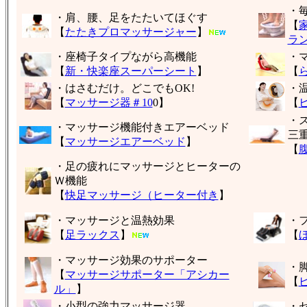
・
・肩、腰、足をたたいてほぐす
【
【
たたきプロマッサージャー
】
ラ
・座椅子タイプながら高機能
・
【
新・快楽座スーパーシート
】
【
・はさむだけ。どこでもOK!
・
【
マッサージ器＃10
0】
【
・
・マッサージ機能付きエアーベッド
三
【
マッサージエアーベッド
】
【
・足の疲れにマッサージとヒーターの
Ｗ機能
【
快足マッサージ（ヒーター付き
】
・マッサージと温熱効果
・
【
足ラックス
】
【
・マッサージ効果のサポーター
・
【
マッサージサポーター「アシカー
【
ル」
】
・小型の強力マッサージ器
・