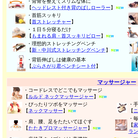
・背骨を整えてスリムな体に
【
ヘッドレスト付き背のばしローラー
】
・首筋スッキリ
【
首ストレッチャー
】
・１日５分寝るだけ
【
もまれる肩・首スッキリピロー
】
・理想的ストレッチングベンチ
【
新・中川式ストレッチングベンチ
】
・背筋伸ばしは健康の基本
【
ぶらさがり君ベンチシート付
】
マッサージャー
・コードレスでどこでもマッサージ
【
ルルド ネックマッサージャー
】
・ぴったりツボをマッサージ
・
【
ネックマッサー
】
【
・
・肩、腰、足をたたいてほぐす
【
【
たたきプロマッサージャー
】
ラ