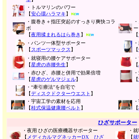
・トルマリンのパワー
【
安心環ハラマキ
】
・腹巻き＋指圧突起のすっきり爽快コラ
・
ボ
ー
【
夜用揉まれるはら巻き
】
【
・パンツ一体型サポーター
・
【
スポーツマックス
】
【
・就寝用の腰ケアサポーター
・
【
星虎の赤腰先生
】
【
・赤ひざ、赤腰と併用で効果倍増
・
【
星虎のゲルマジェル
】
【
・“牽引療法”を自宅で
【
ディスクドクターウエスト
】
・宇宙工学の素材を応用
・
【
桂式保温健康腰ベルト
】
【
ひざサポーター
・夜用 ひざの医療機器サポーター
・就
【
メディカルマグネッカーDX ひざ
【
就