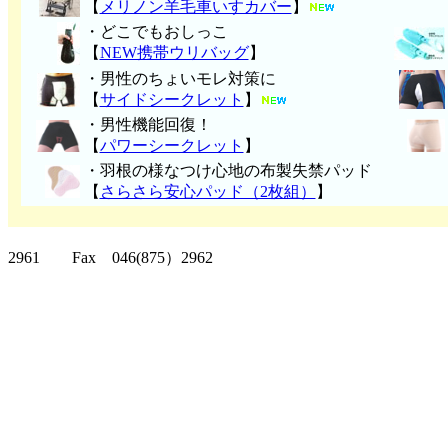
【
メリノン羊毛車いすカバー
】
・どこでもおしっこ
【
NEW携帯ウリバッグ
】
・男性のちょいモレ対策に
【
サイドシークレット
】
・男性機能回復！
【
パワーシークレット
】
・
羽根の様なつけ心地の布製失禁パッ
ド
【
さらさら安心パッド（2枚組）
】
クリッパーツー T
2961 Fax 046(875）2962