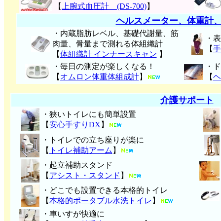
【
上腕式血圧計 (DS-700)
】
ヘルスメーター、体重計
・内蔵脂肪レベル、基礎代謝量、筋
・表
肉量、骨量まで測れる体組織計
【
手
【
体組織計 インナースキャン
】
・毎日の測定が楽しくなる！
・ド
【
オムロン体重体組成計
】
【
ヘ
介護サポート
・狭いトイレにも簡単設置
【
安心手すりDX
】
・トイレでの立ち座りが楽に
【
トイレ補助アーム
】
・起立補助スタンド
【
アシスト・スタンド
】
・どこでも設置できる本格的トイレ
【
本格的ポータブル水洗トイレ
】
・車いすが快適に