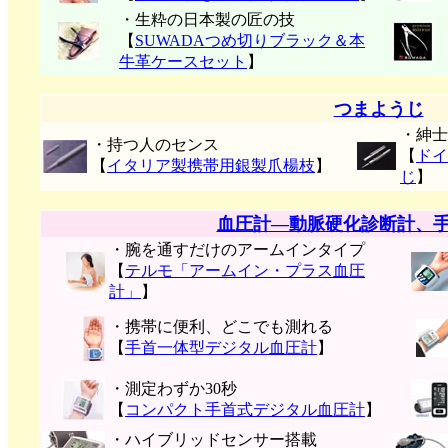
・生粋の日本製の匠の技
【
SUWADAつめ切りブラック＆本
牛革ケースセット
】
つまようじ
・紳士
・持つ人のセンス
【
ドイ
【
イタリア製携帯用銀製爪楊枝
】
じ
】
血圧計―動脈硬化診断計、
・腕を通すだけのアームインタイプ
【
テルモ「アームイン・プラス血圧
計」
】
・携帯に便利、どこでも測れる
【
手首一体型デジタル血圧計
】
・測定わずか30秒
【
コンパクト手首式デジタル血圧計
】
・ハイブリッドセンサー搭載