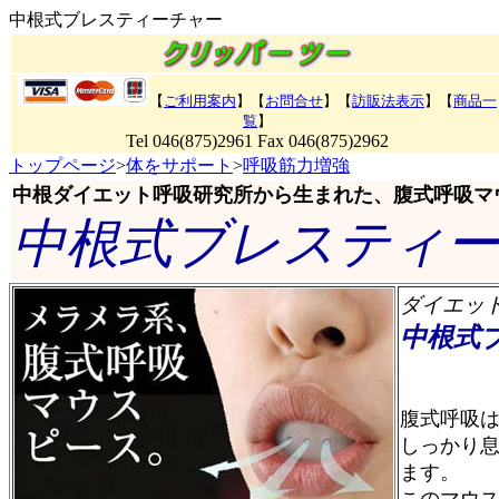
中根式ブレスティーチャー
【
ご利用案内
】【
お問合せ
】【
訪販法表示
】
【
商品一
覧
】
Tel 046(875)2961 Fax 046(875)2962
トップページ
>
体をサポート
>
呼吸筋力増強
中根ダイエット呼吸研究所から生まれた、腹式呼吸マ
中根式ブレスティ
ダイエッ
中根式
商
腹式呼吸
しっかり
ます。