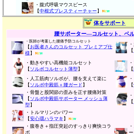
・腹式呼吸マウスピース
【
中根式ブレスティーチャー
】
体をサポート
腰サポーター―コルセット、ベ
・医師が考案した腰痛予防コルセット
・
【
お医者さんのコルセット プレミアプ仕
【
様
】
・動きやすい高機能コルセット
・
【
ソルボコルセット薄型
】
【
・人工筋肉ソルボが、腰を支えて楽に
・
【
ソルボ中殿筋＋腰ガード
】
【
・骨盤と股関節の歪みを正す腰痛対策
・
【
ソルボ中殿筋サポーター メッシュ薄
【
型
】
・トルマリンのパワー
【
安心環ハラマキ
】
・腹巻き＋指圧突起のすっきり爽快コラ
・
ボ
ー