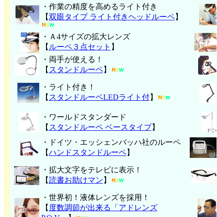
・作業の精度を高めるライト付き
【
双眼タイプ ライト付きヘッドルーペ
】
・Ａ4サイズの拡大レンズ
【
ルーペ３点セット
】
・両手が使える！
【
スタンドルーペ
】
・ライト付き！
【
スタンドルーペLEDライト付
】
・ワールドスタンダード
【
スタンドルーペ ベースタイプ
】
・ドイツ・エッシェンバッハ社のルーペ
【
ハンド
スタンドルーペ
】
・拡大文字をテレビに表示！
【
読書お助けマン
】
・世界初！液体レンズを採用！
【
度数調節が出来る「アドレンズ