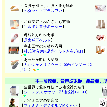
・Ｏ脚を補正し、膝・腰を矯正
【
ぺダック・プラスワン
】
・足首安定・ねんざにも有効
【
ソルボ足首サポーター
】
・理想的歩行を実現
【
足裏補正ベルト
】
・宇宙工学の素材を応用
【
桂式保温健康足先ベルト左右2個組
】
・あったか靴に大変身
【
ふかふかメリノウール100%インソール2
足組
】
耳―補聴器、音声拡張器、集音器、
・全世界で愛され続ける補聴器の名作
【
シーメンス ポケット型補聴器176AO
】
・パイオニアの集音器
【
フェミミ・デジタル VMR-M800
】