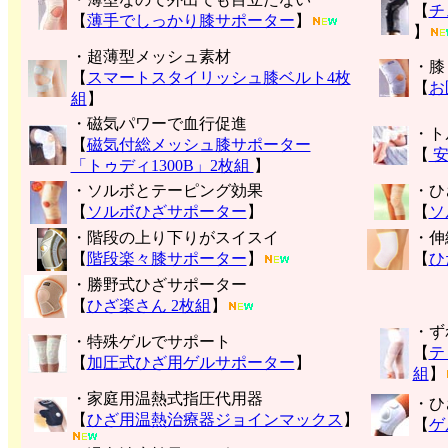
【
チ
【
薄手でしっかり膝サポーター
】
】
・超薄型メッシュ素材
・膝
【
スマートスタイリッシュ膝ベルト4枚
【
お
組
】
・磁気パワーで血行促進
・ト
【
磁気付総メッシュ膝サポーター
【
安
「トゥディ1300B」2枚組
】
・ソルボとテーピング効果
・ひ
【
ソルボひざサポーター
】
【
ソ
・階段の上り下りがスイスイ
・伸
【
階段楽々膝サポーター
】
【
ひ
・勝野式ひざサポーター
【
ひざ楽さん 2枚組
】
・ず
・特殊ゲルでサポート
【
テ
【
加圧式ひざ用ゲルサポーター
】
組
】
・家庭用温熱式指圧代用器
・ひ
【
ひざ用温熱治療器ジョインマックス
】
【
ゲ