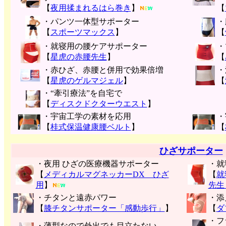
【
夜用揉まれるはら巻き
】
【
・パンツ一体型サポーター
・
【
スポーツマックス
】
【
・就寝用の腰ケアサポーター
・
【
星虎の赤腰先生
】
【
・赤ひざ、赤腰と併用で効果倍増
・
【
星虎のゲルマジェル
】
【
・“牽引療法”を自宅で
【
ディスクドクターウエスト
】
・宇宙工学の素材を応用
・
【
桂式保温健康腰ベルト
】
【
ひざサポーター
・夜用 ひざの医療機器サポーター
・就
【
メディカルマグネッカーDX ひざ
【
就
用
】
先生
・チタンと遠赤パワー
・添
【
膝チタンサポーター「感動歩行」
】
【
ダ
・フ
・薄型なので外出でも目立たない