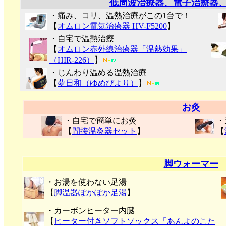
低周波治療器、電子治療器
・痛み、コリ、温熱治療がこの1台で！
【
オムロン電気治療器 HV-F5200
】
・自宅で温熱治療
【
オムロン赤外線治療器「温熱効果」
（HIR-226）
】
・じんわり温める温熱治療
【
夢日和（ゆめびより）
】
お灸
・自宅で簡単にお灸
・
【
間接温灸器セット
】
【
脚ウォーマー
・お湯を使わない足湯
【
脚温器ぽかぽか足湯
】
・カーボンヒーター内臓
【
ヒーター付きソフトソックス「あんよのこた