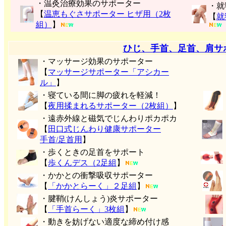
・温灸治療効果のサポーター
・就
【
温恵もぐさサポーター ヒザ用（2枚
【
就
組）
】
ひじ、手首、足首、肩サ
・マッサージ効果のサポーター
【
マッサージサポーター「アシカー
ル」
】
・寝ている間に脚の疲れを軽減！
【
夜用揉まれるサポーター（2枚組）
】
・遠赤外線と磁気でじんわりポカポカ
【
田口式じんわり健康サポーター
手首/足首用
】
・歩くときの足首をサポート
【
歩くんデス（2足組
】
・かかとの衝撃吸収サポーター
【
「かかとらーく」２足組
】
・腱鞘(けんしょう)炎サポーター
【
「手首らーく」3枚組
】
・動きを妨げない適度な締め付け感