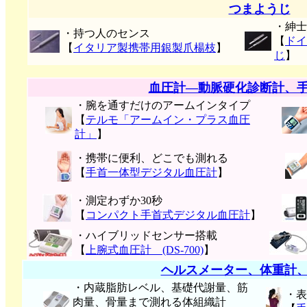
つまようじ
・紳士
・持つ人のセンス
【
ドイ
【
イタリア製携帯用銀製爪楊枝
】
じ
】
血圧計―動脈硬化診断計、
・腕を通すだけのアームインタイプ
【
テルモ「アームイン・プラス血圧
計」
】
・携帯に便利、どこでも測れる
【
手首一体型デジタル血圧計
】
・測定わずか30秒
【
コンパクト手首式デジタル血圧計
】
・ハイブリッドセンサー搭載
【
上腕式血圧計 (DS-700)
】
ヘルスメーター、体重計
・内蔵脂肪レベル、基礎代謝量、筋
・表
肉量、骨量まで測れる体組織計