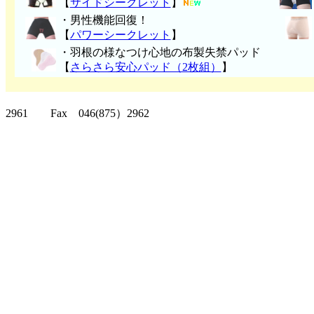
【
サイドシークレット
】
・男性機能回復！
【
パワーシークレット
】
・
羽根の様なつけ心地の布製失禁パッ
ド
【
さらさら安心パッド（2枚組）
】
クリッパーツー T
2961 Fax 046(875）2962