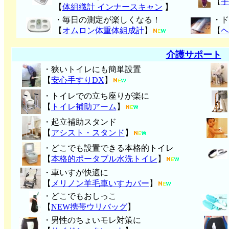
【
手
【
体組織計 インナースキャン
】
・毎日の測定が楽しくなる！
・ド
【
オムロン体重体組成計
】
【
ヘ
介護サポート
・狭いトイレにも簡単設置
【
安心手すりDX
】
・トイレでの立ち座りが楽に
【
トイレ補助アーム
】
・起立補助スタンド
【
アシスト・スタンド
】
・どこでも設置できる本格的トイレ
【
本格的ポータブル水洗トイレ
】
・車いすが快適に
【
メリノン羊毛車いすカバー
】
・どこでもおしっこ
【
NEW携帯ウリバッグ
】
・男性のちょいモレ対策に