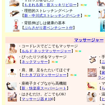
【
もまれる肩・首スッキリピロー
】
・理想的ストレッチングベンチ
【
新・中川式ストレッチングベンチ
】
・背筋伸ばしは健康の基本
【
ぶらさがり君ベンチシート付
】
マッサージャー
・コードレスでどこでもマッサージ
【
ルルド ネックマッサージャー
】
・ぴったりツボをマッサージ
・
【
ネックマッサー
】
【
・
・肩、腰、足をたたいてほぐす
【
【
たたきプロマッサージャー
】
ラ
・座椅子タイプながら高機能
・
【
新・快楽座スーパーシート
】
【
・はさむだけ。どこでもOK!
・
【
マッサージ器＃10
0】
【