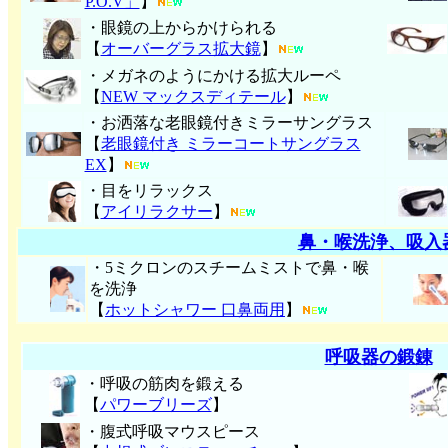
P.O.V」
】
・眼鏡の上からかけられる
【
オーバーグラス拡大鏡
】
・メガネのようにかける拡大ルーペ
【
NEW マックスディテール
】
・お洒落な老眼鏡付きミラーサングラス
【
老眼鏡付き ミラーコートサングラス
EX
】
・目をリラックス
【
アイリラクサー
】
鼻・喉洗浄、吸入
・5ミクロンのスチームミストで鼻・喉
を洗浄
【
ホットシャワー 口鼻両用
】
呼吸器の鍛錬
・呼吸の筋肉を鍛える
【
パワーブリーズ
】
・腹式呼吸マウスピース