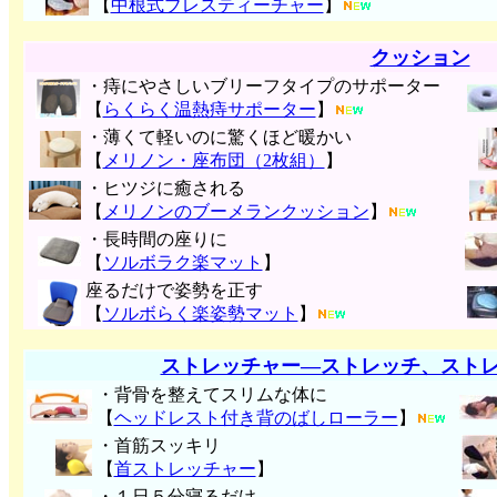
【
中根式ブレスティーチャー
】
クッション
・痔にやさしいブリーフタイプのサポーター
【
らくらく温熱痔サポーター
】
・薄くて軽いのに驚くほど暖かい
【
メリノン・座布団（2枚組）
】
・ヒツジに癒される
【
メリノンのブーメランクッション
】
・長時間の座りに
【
ソルボラク楽マット
】
座るだけで姿勢を正す
【
ソルボらく楽姿勢マット
】
ストレッチャー―ストレッチ、スト
・背骨を整えてスリムな体に
【
ヘッドレスト付き背のばしローラー
】
・首筋スッキリ
【
首ストレッチャー
】
・１日５分寝るだけ