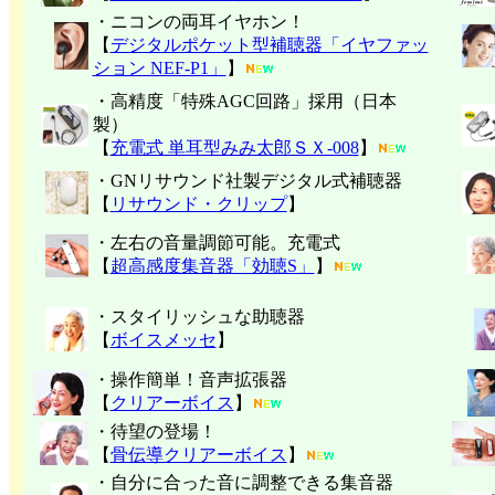
・ニコンの両耳イヤホン！
【
デジタルポケット型補聴器「イヤファッ
ション NEF-P1」
】
・高精度「特殊AGC回路」採用（日本
製）
【
充電式 単耳型みみ太郎ＳＸ-008
】
・GNリサウンド社製デジタル式補聴器
【
リサウンド・クリップ
】
・左右の音量調節可能。充電式
【
超高感度集音器「効聴S」
】
・スタイリッシュな助聴器
【
ボイスメッセ
】
・操作簡単！音声拡張器
【
クリアーボイス
】
・待望の登場！
【
骨伝導クリアーボイス
】
・自分に合った音に調整できる集音器