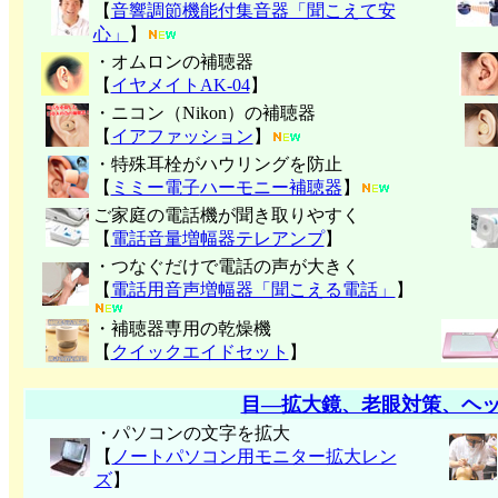
【
音響調節機能付集音器「聞こえて安
心」
】
・オムロンの補聴器
【
イヤメイトAK-04
】
・ニコン（Nikon）の補聴器
【
イアファッション
】
・特殊耳栓がハウリングを防止
【
ミミー電子
ハーモニー補聴器
】
ご家庭の電話機が聞き取りやすく
【
電話音量増幅器テレアンプ
】
・つなぐだけで電話の声が大きく
【
電話用音声増幅器「聞こえる電話」
】
・補聴器専用の乾燥機
【
クイックエイドセット
】
目―拡大鏡、老眼対策、ヘ
・パソコンの文字を拡大
【
ノートパソコン用モニター拡大レン
ズ
】