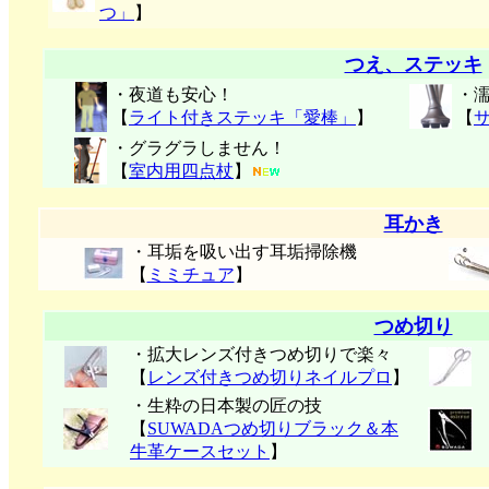
つ」
】
つえ、ステッキ
・夜道も安心！
・
【
ライト付きステッキ「愛棒」
】
【
・グラグラしません！
【
室内用四点杖
】
耳かき
・耳垢を吸い出す耳垢掃除機
【
ミミチュア
】
つめ切り
・拡大レンズ付きつめ切りで楽々
【
レンズ付きつめ切りネイルプロ
】
・生粋の日本製の匠の技
【
SUWADAつめ切りブラック＆本
牛革ケースセット
】