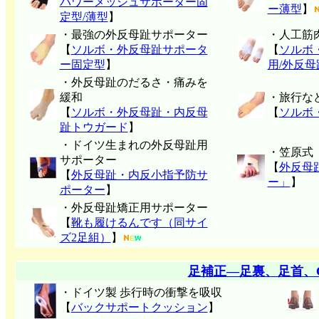
パワーメッシュサポーター固
ー薄型
】
定型/薄型
】
・最強の外反母趾サポーター
・人工筋
【
ソルボ・外反母趾サポータ
【
ソルボ
ー固定型
】
用/外反
・外反母趾のだるさ・痛みを
緩和
・旅行な
【
ソルボ・外反母趾・内反母
【
ソルボ
趾トウガード
】
・ドイツ生まれの外反母趾用
・笠原式
サポーター
【
外反母
【
外反母趾・内反小指予防サ
ー」
】
ポーター
】
・外反母趾矯正用サポーター
【
靴も履けるんです（同サイ
ズ2足組）
】
足補正―足裏、足首、
・ドイツ製 歩行時の衝撃を吸収
【
バックサポートクッション
】