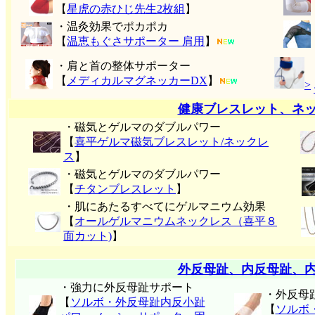
【
星虎の赤ひじ先生2枚組
】
・温灸効果でポカポカ
【
温恵もぐさサポーター 肩用
】
・肩と首の整体サポーター
【
メディカルマグネッカーDX
】
>
健康ブレスレット、ネ
・磁気とゲルマのダブルパワー
【
喜平ゲルマ磁気ブレスレット/ネックレ
ス
】
・磁気とゲルマのダブルパワー
【
チタンブレスレット
】
・肌にあたるすべてにゲルマニウム効果
【
オールゲルマニウムネックレス（喜平８
面カット)
】
外反母趾、内反母趾、
・強力に外反母趾サポート
・外反母
【
ソルボ・外反母趾内反小趾
【
ソルボ