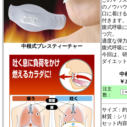
このマウス
のノウハ
口に着け
付きます
腹式呼吸に
つ穴。
適度な弾
中根式ブレスティーチャー
腹式呼吸
今回は、研
ダイエッ
中
￥2,8
注文
数：
サイズ：約18
材質：シ
セット内