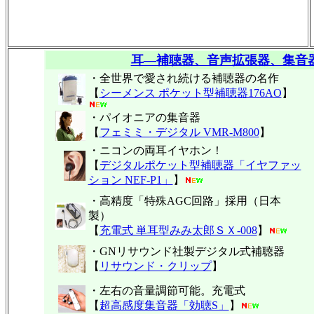
耳―補聴器、音声拡張器、集音
・全世界で愛され続ける補聴器の名作
【
シーメンス ポケット型補聴器176AO
】
・パイオニアの集音器
【
フェミミ・デジタル VMR-M800
】
・ニコンの両耳イヤホン！
【
デジタルポケット型補聴器「イヤファッ
ション NEF-P1」
】
・高精度「特殊AGC回路」採用（日本
製）
【
充電式 単耳型みみ太郎ＳＸ-008
】
・GNリサウンド社製デジタル式補聴器
【
リサウンド・クリップ
】
・左右の音量調節可能。充電式
【
超高感度集音器「効聴S」
】