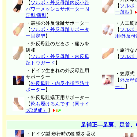
【
ソルボ・外反母趾内反小趾
【
ソルボ
パワーメッシュサポーター固
ー薄型
】
定型/薄型
】
・最強の外反母趾サポーター
・人工筋
【
ソルボ・外反母趾サポータ
【
ソルボ
ー固定型
】
用/外反
・外反母趾のだるさ・痛みを
緩和
・旅行な
【
ソルボ・外反母趾・内反母
【
ソルボ
趾トウガード
】
・ドイツ生まれの外反母趾用
・笠原式
サポーター
【
外反母
【
外反母趾・内反小指予防サ
ー」
】
ポーター
】
・外反母趾矯正用サポーター
【
靴も履けるんです（同サイ
ズ2足組）
】
足補正―足裏、足首、
・ドイツ製 歩行時の衝撃を吸収