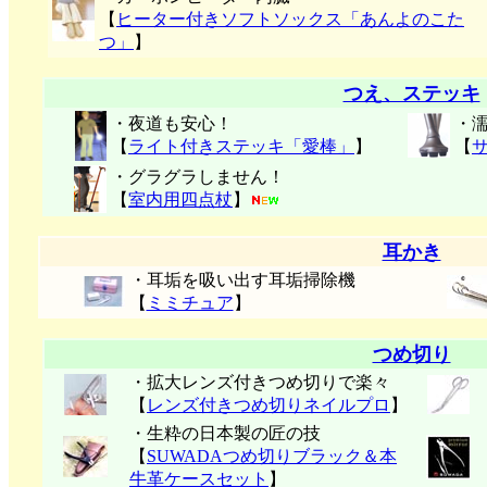
【
ヒーター付きソフトソックス「あんよのこた
つ」
】
つえ、ステッキ
・夜道も安心！
・
【
ライト付きステッキ「愛棒」
】
【
・グラグラしません！
【
室内用四点杖
】
耳かき
・耳垢を吸い出す耳垢掃除機
【
ミミチュア
】
つめ切り
・拡大レンズ付きつめ切りで楽々
【
レンズ付きつめ切りネイルプロ
】
・生粋の日本製の匠の技
【
SUWADAつめ切りブラック＆本
牛革ケースセット
】