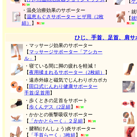
【
ゲ
・温灸治療効果のサポーター
・就
【
温恵もぐさサポーター ヒザ用（2枚
【
就
組）
】
ひじ、手首、足首、肩サ
・マッサージ効果のサポーター
【
マッサージサポーター「アシカー
ル」
】
・寝ている間に脚の疲れを軽減！
【
夜用揉まれるサポーター（2枚組）
】
・遠赤外線と磁気でじんわりポカポカ
【
田口式じんわり健康サポーター
手首/足首用
】
・歩くときの足首をサポート
【
歩くんデス（2足組
】
・かかとの衝撃吸収サポーター
【
「かかとらーく」２足組
】
・腱鞘(けんしょう)炎サポーター
【
「手首らーく」3枚組
】