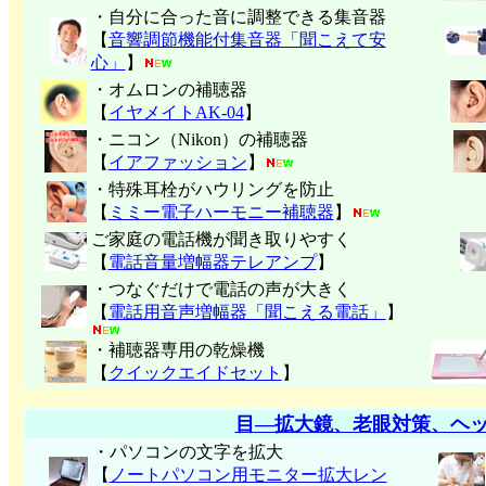
・自分に合った音に調整できる集音器
【
音響調節機能付集音器「聞こえて安
心」
】
・オムロンの補聴器
【
イヤメイトAK-04
】
・ニコン（Nikon）の補聴器
【
イアファッション
】
・特殊耳栓がハウリングを防止
【
ミミー電子
ハーモニー補聴器
】
ご家庭の電話機が聞き取りやすく
【
電話音量増幅器テレアンプ
】
・つなぐだけで電話の声が大きく
【
電話用音声増幅器「聞こえる電話」
】
・補聴器専用の乾燥機
【
クイックエイドセット
】
目―拡大鏡、老眼対策、ヘ
・パソコンの文字を拡大
【
ノートパソコン用モニター拡大レン