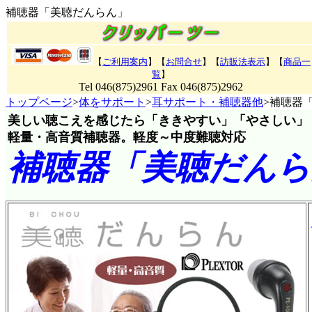
補聴器「美聴だんらん」
【
ご利用案内
】【
お問合せ
】【
訪販法表示
】【
商品一
覧
】
Tel 046(875)2961 Fax 046(875)2962
トップページ
>
体をサポート
>
耳サポート・補聴器他
>補聴器
美しい聴こえを感じたら「ききやすい」「やさしい」
軽量・高音質補聴器。軽度～中度難聴対応
補聴器「美聴だんら