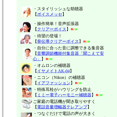
・スタイリッシュな助聴器
【
ボイスメッセ
】
・操作簡単！音声拡張器
【
クリアーボイス
】
・待望の登場！
【
骨伝導クリアーボイス
】
・自分に合った音に調整できる集音器
【
音響調節機能付集音器「聞こえて安
心」
】
・オムロンの補聴器
【
イヤメイトAK-04
】
・ニコン（Nikon）の補聴器
【
イアファッション
】
・特殊耳栓がハウリングを防止
【
ミミー電子
ハーモニー補聴器
】
ご家庭の電話機が聞き取りやすく
【
電話音量増幅器テレアンプ
】
・つなぐだけで電話の声が大きく