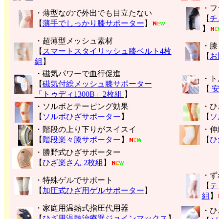
・フ
・薄型なので外出でも目立たない
【
チ
【
薄手でしっかり膝サポーター
】
】
・超薄型メッシュ素材
・膝
【
スマートスタイリッシュ膝ベルト4枚
【
お
組
】
・磁気パワーで血行促進
・ト
【
磁気付総メッシュ膝サポーター
【
安
「トゥディ1300B」2枚組
】
・ソルボとテーピング効果
・ひ
【
ソルボひざサポーター
】
【
ソ
・階段の上り下りがスイスイ
・伸
【
階段楽々膝サポーター
】
【
ひ
・勝野式ひざサポーター
【
ひざ楽さん 2枚組
】
・ず
・特殊ゲルでサポート
【
テ
【
加圧式ひざ用ゲルサポーター
】
組
】
・家庭用温熱式指圧代用器
・ひ
【
ひざ用温熱治療器ジョインマックス
】