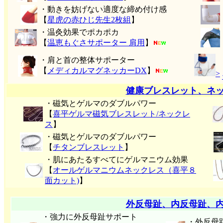
・動きを妨げない適度な締め付け感
【
星虎の赤ひじ先生2枚組
】
・温灸効果でポカポカ
【
温恵もぐさサポーター 肩用
】
・肩と首の整体サポーター
【
メディカルマグネッカーDX
】
>
健康ブレスレット、ネ
・磁気とゲルマのダブルパワー
【
喜平ゲルマ磁気ブレスレット/ネックレ
ス
】
・磁気とゲルマのダブルパワー
【
チタンブレスレット
】
・肌にあたるすべてにゲルマニウム効果
【
オールゲルマニウムネックレス（喜平８
面カット)
】
外反母趾、内反母趾、
・強力に外反母趾サポート
・外反母