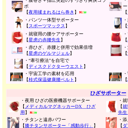
・腹巻き＋指圧突起のすっきり爽快コラ
・
ボ
ー
【
夜用揉まれるはら巻き
】
【
・パンツ一体型サポーター
・
【
スポーツマックス
】
【
・就寝用の腰ケアサポーター
・
【
星虎の赤腰先生
】
【
・赤ひざ、赤腰と併用で効果倍増
・
【
星虎のゲルマジェル
】
【
・“牽引療法”を自宅で
【
ディスクドクターウエスト
】
・宇宙工学の素材を応用
・
【
桂式保温健康腰ベルト
】
【
ひざサポーター
・夜用 ひざの医療機器サポーター
・就
【
メディカルマグネッカーDX ひざ
【
就
用
】
先生
・チタンと遠赤パワー
・添
【
膝チタンサポーター「感動歩行」
】
【
ダ