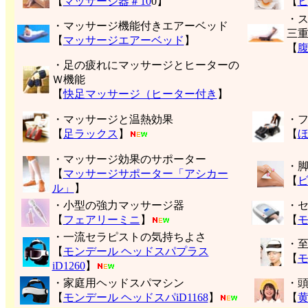
【
マッサージ器＃10
0】
【
・
・マッサージ機能付きエアーベッド
三
【
マッサージエアーベッド
】
【
・足の疲れにマッサージとヒーターの
Ｗ機能
【
快足マッサージ（ヒーター付き
】
・マッサージと温熱効果
・
【
足ラックス
】
【
・マッサージ効果のサポーター
・
【
マッサージサポーター「アシカー
【
ル」
】
・小型の強力マッサージ器
・
【
フェアリーミニ
】
【
モ
・一流セラピストの気持ちよさ
・
【
モンデール ヘッドスパプラス
【
モ
iD1260
】
・家庭用ヘッドスパマシン
・
【
モンデール ヘッドスパiD1168
】
【