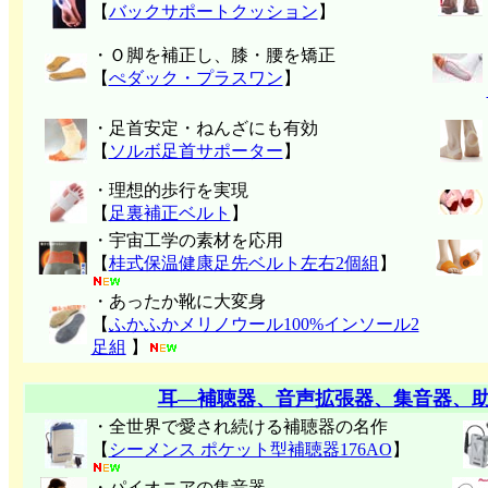
【
バックサポートクッション
】
・Ｏ脚を補正し、膝・腰を矯正
【
ぺダック・プラスワン
】
・足首安定・ねんざにも有効
【
ソルボ足首サポーター
】
・理想的歩行を実現
【
足裏補正ベルト
】
・宇宙工学の素材を応用
【
桂式保温健康足先ベルト左右2個組
】
・あったか靴に大変身
【
ふかふかメリノウール100%インソール2
足組
】
耳―補聴器、音声拡張器、集音器、
・全世界で愛され続ける補聴器の名作
【
シーメンス ポケット型補聴器176AO
】
・パイオニアの集音器