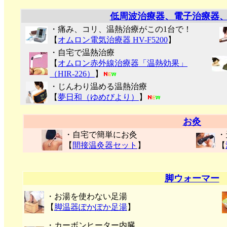
低周波治療器、電子治療器
・痛み、コリ、温熱治療がこの1台で！
【
オムロン電気治療器 HV-F5200
】
・自宅で温熱治療
【
オムロン赤外線治療器「温熱効果」
（HIR-226）
】
・じんわり温める温熱治療
【
夢日和（ゆめびより）
】
お灸
・自宅で簡単にお灸
・
【
間接温灸器セット
】
【
脚ウォーマー
・お湯を使わない足湯
【
脚温器ぽかぽか足湯
】
・カーボンヒーター内臓