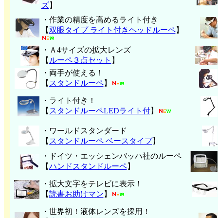
ズ
】
・作業の精度を高めるライト付き
【
双眼タイプ ライト付きヘッドルーペ
】
・Ａ4サイズの拡大レンズ
【
ルーペ３点セット
】
・両手が使える！
【
スタンドルーペ
】
・ライト付き！
【
スタンドルーペLEDライト付
】
・ワールドスタンダード
【
スタンドルーペ ベースタイプ
】
・ドイツ・エッシェンバッハ社のルーペ
【
ハンド
スタンドルーペ
】
・拡大文字をテレビに表示！
【
読書お助けマン
】
・世界初！液体レンズを採用！