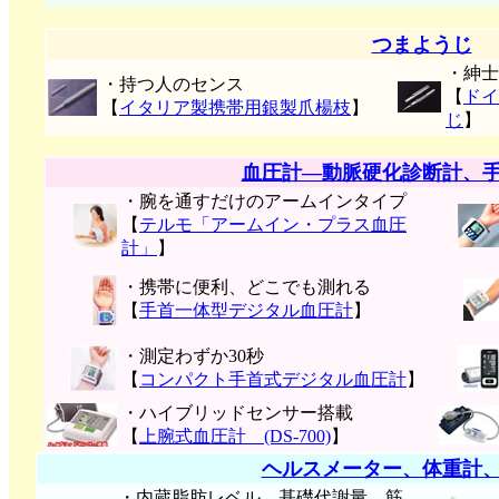
つまようじ
・紳士
・持つ人のセンス
【
ドイ
【
イタリア製携帯用銀製爪楊枝
】
じ
】
血圧計―動脈硬化診断計、
・腕を通すだけのアームインタイプ
【
テルモ「アームイン・プラス血圧
計」
】
・携帯に便利、どこでも測れる
【
手首一体型デジタル血圧計
】
・測定わずか30秒
【
コンパクト手首式デジタル血圧計
】
・ハイブリッドセンサー搭載
【
上腕式血圧計 (DS-700)
】
ヘルスメーター、体重計
・内蔵脂肪レベル、基礎代謝量、筋