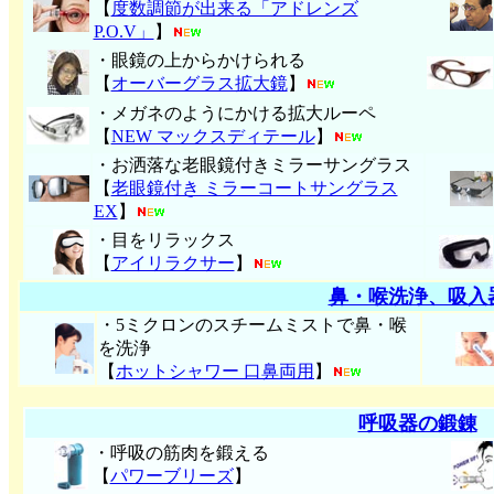
【
度数調節が出来る「アドレンズ
P.O.V」
】
・眼鏡の上からかけられる
【
オーバーグラス拡大鏡
】
・メガネのようにかける拡大ルーペ
【
NEW マックスディテール
】
・お洒落な老眼鏡付きミラーサングラス
【
老眼鏡付き ミラーコートサングラス
EX
】
・目をリラックス
【
アイリラクサー
】
鼻・喉洗浄、吸入
・5ミクロンのスチームミストで鼻・喉
を洗浄
【
ホットシャワー 口鼻両用
】
呼吸器の鍛錬
・呼吸の筋肉を鍛える
【
パワーブリーズ
】