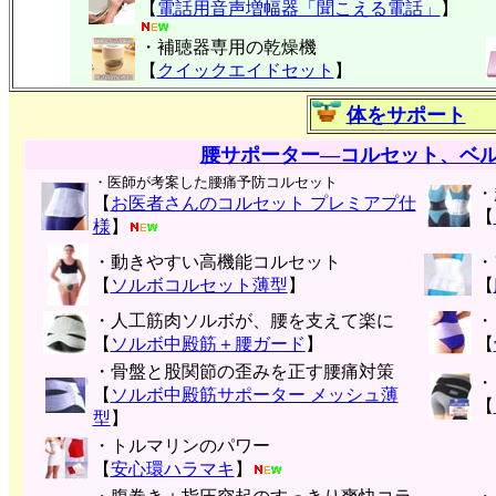
【
電話用音声増幅器「聞こえる電話」
】
・補聴器専用の乾燥機
【
クイックエイドセット
】
体をサポート
腰サポーター―コルセット、ベ
・医師が考案した腰痛予防コルセット
・
【
お医者さんのコルセット プレミアプ仕
【
様
】
・動きやすい高機能コルセット
・
【
ソルボコルセット薄型
】
【
・人工筋肉ソルボが、腰を支えて楽に
・
【
ソルボ中殿筋＋腰ガード
】
【
・骨盤と股関節の歪みを正す腰痛対策
・
【
ソルボ中殿筋サポーター メッシュ薄
【
型
】
・トルマリンのパワー
【
安心環ハラマキ
】