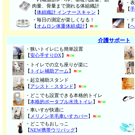
・表
肉量、骨量まで測れる体組織計
【
手
【
体組織計 インナースキャン
】
・毎日の測定が楽しくなる！
・ド
【
オムロン体重体組成計
】
【
ヘ
介護サポート
・狭いトイレにも簡単設置
【
安心手すりDX
】
・トイレでの立ち座りが楽に
【
トイレ補助アーム
】
・起立補助スタンド
【
アシスト・スタンド
】
・どこでも設置できる本格的トイレ
【
本格的ポータブル水洗トイレ
】
・車いすが快適に
【
メリノン羊毛車いすカバー
】
・どこでもおしっこ
【
NEW携帯ウリバッグ
】