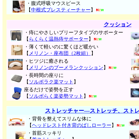
・腹式呼吸マウスピース
【
中根式ブレスティーチャー
】
クッション
・痔にやさしいブリーフタイプのサポーター
【
らくらく温熱痔サポーター
】
・薄くて軽いのに驚くほど暖かい
【
メリノン・座布団（2枚組）
】
・ヒツジに癒される
【
メリノンのブーメランクッション
】
・長時間の座りに
【
ソルボラク楽マット
】
座るだけで姿勢を正す
【
ソルボらく楽姿勢マット
】
ストレッチャー―ストレッチ、スト
・背骨を整えてスリムな体に
【
ヘッドレスト付き背のばしローラー
】
・首筋スッキリ