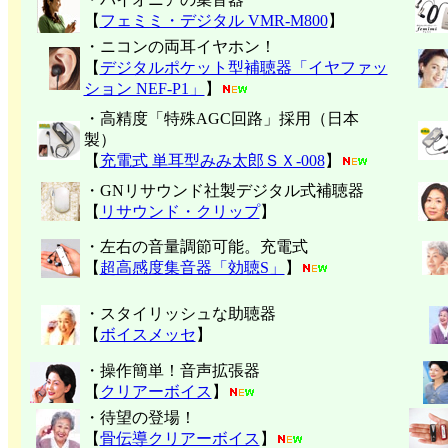
【
フェミミ・デジタル VMR-M800
】
・ニコンの両耳イヤホン！
【
デジタルポケット型補聴器「イヤファッ
ション NEF-P1」
】
・高精度「特殊AGC回路」採用（日本
製）
【
充電式 単耳型みみ太郎ＳＸ-008
】
・GNリサウンド社製デジタル式補聴器
【
リサウンド・クリップ
】
・左右の音量調節可能。充電式
【
超高感度集音器「効聴S」
】
・スタイリッシュな助聴器
【
ボイスメッセ
】
・操作簡単！音声拡張器
【
クリアーボイス
】
・待望の登場！
【
骨伝導クリアーボイス
】