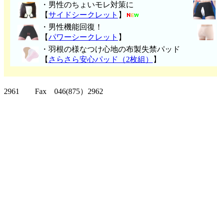
・男性のちょいモレ対策に
【
サイドシークレット
】
・男性機能回復！
【
パワーシークレット
】
・
羽根の様なつけ心地の布製失禁パッ
ド
【
さらさら安心パッド（2枚組）
】
クリッパーツー T
2961 Fax 046(875）2962