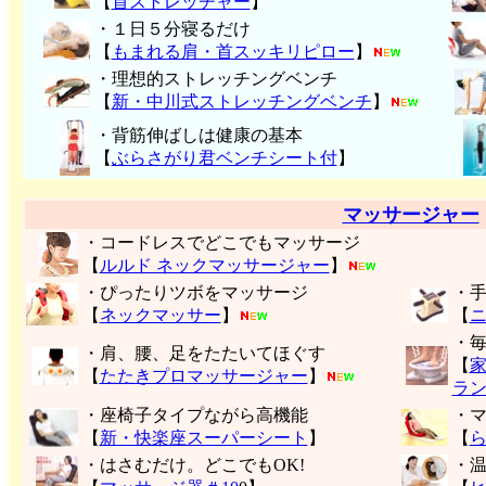
【
首ストレッチャー
】
・１日５分寝るだけ
【
もまれる肩・首スッキリピロー
】
・理想的ストレッチングベンチ
【
新・中川式ストレッチングベンチ
】
・背筋伸ばしは健康の基本
【
ぶらさがり君ベンチシート付
】
マッサージャー
・コードレスでどこでもマッサージ
【
ルルド ネックマッサージャー
】
・ぴったりツボをマッサージ
・
【
ネックマッサー
】
【
・
・肩、腰、足をたたいてほぐす
【
【
たたきプロマッサージャー
】
ラ
・座椅子タイプながら高機能
・
【
新・快楽座スーパーシート
】
【
・はさむだけ。どこでもOK!
・