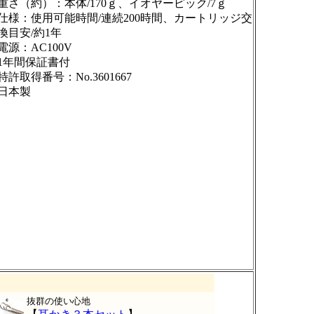
重さ（約）：本体/170ｇ、イオヤーピック/7ｇ
仕様：使用可能時間/連続200時間、カートリッジ交
換目安/約1年
電源：AC100V
1年間保証書付
特許取得番号：No.3601667
日本製
抜群の使い心地