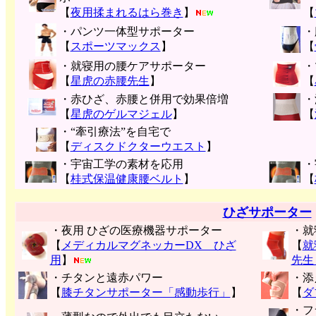
【
夜用揉まれるはら巻き
】
【
・パンツ一体型サポーター
・
【
スポーツマックス
】
【
・就寝用の腰ケアサポーター
・
【
星虎の赤腰先生
】
【
・赤ひざ、赤腰と併用で効果倍増
・
【
星虎のゲルマジェル
】
【
・“牽引療法”を自宅で
【
ディスクドクターウエスト
】
・宇宙工学の素材を応用
・
【
桂式保温健康腰ベルト
】
【
ひざサポーター
・夜用 ひざの医療機器サポーター
・就
【
メディカルマグネッカーDX ひざ
【
就
用
】
先生
・チタンと遠赤パワー
・添
【
膝チタンサポーター「感動歩行」
】
【
ダ
・フ