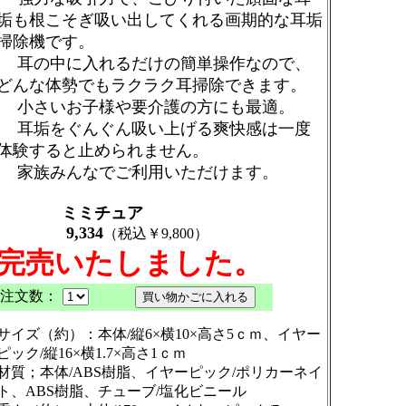
垢も根こそぎ吸い出してくれる画期的な耳垢
掃除機です。
耳の中に入れるだけの簡単操作なので、
どんな体勢でもラクラク耳掃除できます。
小さいお子様や要介護の方にも最適。
耳垢をぐんぐん吸い上げる爽快感は一度
体験すると止められません。
家族みんなでご利用いただけます。
ミミチュア
9,334
（税込￥9,800
）
完売いたしました。
注文数：
サイズ（約）：本体/縦6×横10×高さ5ｃｍ、イヤー
ピック/縦16×横1.7×高さ1ｃｍ
材質；本体/ABS樹脂、イヤーピック/ポリカーネイ
ト、ABS樹脂、チューブ/塩化ビニール