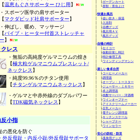
│ ├
ガーデンカート
【
温恵もぐさサポーター ひじ用
】
│ └
害獣・害虫よけ
│
・スポーツ医学の肩サポーター
├
快適お風呂
【
マクダビッド社肩サポーター
】
│ ├
追い炊き・保温
│ ├
入浴剤
・伸ばし、暖め、マッサージ
│ ├
浴槽グッズ
│ ├
風呂用ＡＶ
【
バイブ・ヒーター付首ストレッチャ
│ └
風呂グッズ
ー
】
│
├
自慢の時計
ックレス
│ ├
セイコー
│ ├
振動目覚し時計
・無垢の高純度ゲルマニウムの煌き
│ ├
時計修理工具
│ └
ワインディングマシン
【
極大粒ゲルマニウムブレスレット/
│
├
楽しい食卓台所
ネックレス
】
│ ├
コーヒーメーカー
・純度99.96％のチタン使用
│ ├
調理器
│ ├
オーブン・トースター
【
チタンゲルマニウムネックレス
】
│ ├
ジューサー・ミキサー
│ ├
卓上調理器
・ゲルマと中赤外線のダブルパワー
│ ├
焼酎サーバー・洋酒樽
│ ├
ワインオープナー
【
TDK磁気ネックレス
】
│ ├
アイスクリームメーカー
│ ├
豆乳メーカー
│ ├
電子レンジ調理器
│ ├
キッチンスケール
内反小指
│ ├
シャープナー
│ └
ワインセラー
│
趾の悪化を防ぐ
├
安心の防犯・防災
・外反母趾・内反小趾/外反母趾サポータ
│ ├
護身用グッズ