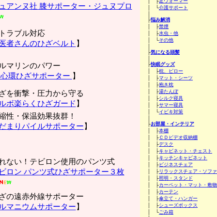
│ ├
足ウォーマー
ュアンヌ社 膝サポーター・ジュヌプロ
│ └
介護サポート
│
├
悩み解消
│ ├
禁煙
トラブル対応
│ ├
水虫・他
│ └
その他
医者さんのひざベルト
】
│
├
気になる頭髪
│
ルマリンのパワー
├
快眠グッズ
│ ├
枕、ピロー
心環ひざサポーター
】
│ ├
マット・シーツ
│ ├
抱き枕
│ ├
湯たんぽ
ざを衝撃・圧力から守る
│ ├
シルク寝具
ルボ楽らくひざガード
】
│ ├
サマー寝具
│ └
イビキ対策
縮性・保温効果抜群！
│
├
お部屋・インテリア
だまりパイルサポーター
】
│ ├
本棚
│ ├
ＣＤビデオ収納棚
│ ├
デスク
│ ├
キャビネット・チェスト
│ ├
キッチンキャビネット
れない！テビロン使用のパンツ式
│ ├
ビジネスチェア
ビロン パンツ式ひざサポーター３枚
│ ├
リラックスチェア・ソファ
│ ├
照明・スタンド
│ ├
カーペット・マット・敷物
│ ├
カーテン
ざの遠赤外線サポーター
│ ├
傘立て・ハンガー
ルマニウムサポーター
】
│ ├
シューズボックス
│ └
ごみ箱