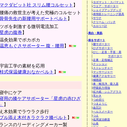
│ ├
ヨガマット・スパマット
マクダビット社 スリム腰コルセット
】
│ ├
ウエア・サポーター
│ ├
シェイプアップグッズ
腰痛の救世主が考えた究極のコルセット
│ ├
表情筋トレーニング器具
骨骨先生の新腰用サポートベルト
】
│ ├
サウナ
│ ├
クリーム・パッチ
ツボを刺激する微弱電流加工
│ └
カロリー計
│
星虎の腹巻
】
├
美白・美肌
│
温灸効果でポカポカ
├
体をサポート
│ ├
腰サポーター
温恵もぐさサポーター 腹・腰用
】
│ ├
ひざサポーター
│ ├
ひじ・足首・手首・肩
│ │
サポーター
│ ├
足裏・足指補正
│ ├
クッション
宇宙工学の素材を応用
│ ├
ストレッチャー
桂式保温健康おなかベルト
】
│ ├
マッサージャー
│ ├
健康アクセサリー
│ ├
補聴器
│ ├
鼻・喉洗浄、吸入器
│ ├
呼吸筋力増強
寝中にケア
│ ├
拡大鏡・シニアグラス
│ ├
耳かき
寝用の膝ケアサポーター「星虎の赤ひざ
│ ├
つめ切り
」
】
│ ├
つまようじ
│ ├
血圧計
え木効果でラウラク歩行
│ ├
ヘルスメーター
│ ├
つえ
ブル添え木付きラクラク膝ベルト
】
│ ├
低周波治療器
│ ├
お灸
ランスのリーディングメーカー製