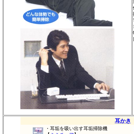
耳かき
・耳垢を吸い出す耳垢掃除機