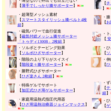
・薄型なので外出でも目立たない
【
チ
【
薄手でしっかり膝サポーター
】
】
・超薄型メッシュ素材
・膝
【
スマートスタイリッシュ膝ベルト4枚
【
お
組
】
・磁気パワーで血行促進
・ト
【
磁気付総メッシュ膝サポーター
【
安
「トゥディ1300B」2枚組
】
・ソルボとテーピング効果
・ひ
【
ソルボひざサポーター
】
【
ソ
・階段の上り下りがスイスイ
・伸
【
階段楽々膝サポーター
】
【
ひ
・勝野式ひざサポーター
【
ひざ楽さん 2枚組
】
・ず
・特殊ゲルでサポート
【
テ
【
加圧式ひざ用ゲルサポーター
】
組
】
・家庭用温熱式指圧代用器
・ひ
【
ひざ用温熱治療器ジョインマックス
】
【
ゲ