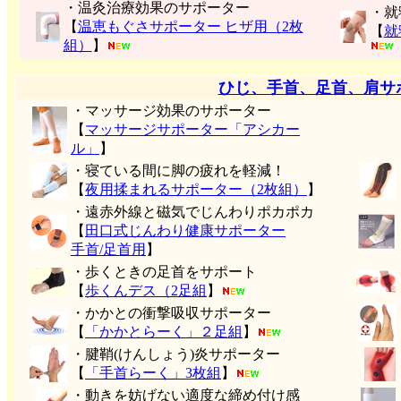
・温灸治療効果のサポーター
・就
【
温恵もぐさサポーター ヒザ用（2枚
【
就
組）
】
ひじ、手首、足首、肩サ
・マッサージ効果のサポーター
【
マッサージサポーター「アシカー
ル」
】
・寝ている間に脚の疲れを軽減！
【
夜用揉まれるサポーター（2枚組）
】
・遠赤外線と磁気でじんわりポカポカ
【
田口式じんわり健康サポーター
手首/足首用
】
・歩くときの足首をサポート
【
歩くんデス（2足組
】
・かかとの衝撃吸収サポーター
【
「かかとらーく」２足組
】
・腱鞘(けんしょう)炎サポーター
【
「手首らーく」3枚組
】
・動きを妨げない適度な締め付け感