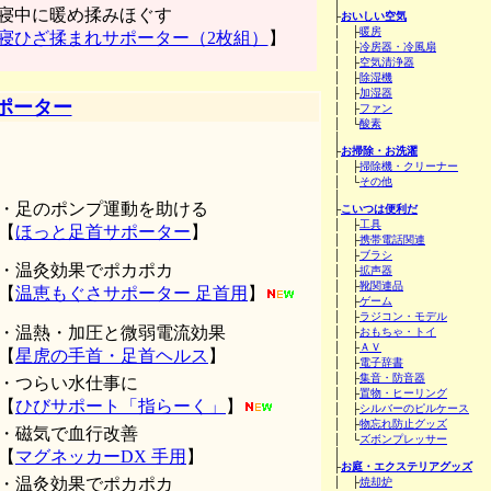
│
寝中に暖め揉みほぐす
├
おいしい空気
│ ├
暖房
寝ひざ揉まれサポーター（2枚組）
】
│ ├
冷房器・冷風扇
│ ├
空気清浄器
│ ├
除湿機
│ ├
加湿器
ポーター
│ ├
ファン
│ └
酸素
│
├
お掃除・お洗濯
│ ├
掃除機・クリーナー
│ └
その他
│
・足のポンプ運動を助ける
├
こいつは便利だ
│ ├
工具
【
ほっと足首サポーター
】
│ ├
携帯電話関連
│ ├
ブラシ
・温灸効果でポカポカ
│ ├
拡声器
│ ├
靴関連品
【
温恵もぐさサポーター 足首用
】
│ ├
ゲーム
│ ├
ラジコン・モデル
・温熱・加圧と微弱電流効果
│ ├
おもちゃ・トイ
│ ├
ＡＶ
【
星虎の手首・足首ヘルス
】
│ ├
電子辞書
│ ├
集音・防音器
・つらい水仕事に
│ ├
置物・ヒーリング
【
ひびサポート「指らーく」
】
│ ├
シルバーのピルケース
│ ├
物忘れ防止グッズ
・磁気で血行改善
│ └
ズボンプレッサー
【
マグネッカーDX 手用
】
│
├
お庭・エクステリアグッズ
・温灸効果でポカポカ
│ ├
焼却炉