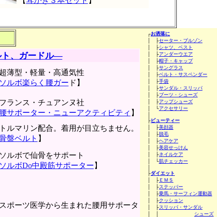
【
耳かき３本セット
】
┌
お洒落に
│ ├
セーター・ブルゾン
│ ├
シャツ、ベスト
ルト、ガードル―
│ ├
アンダーウエア
│ ├
帽子・キャップ
│ ├
サングラス
超薄型・軽量・高通気性
│ ├
ベルト・サスペンダー
ソルボ楽らく腰ガー
ド】
│ ├
手袋
│ ├
サンダル・スリッパ
│ ├
ブーツ・シューズ
フランス・チュアンヌ社
│ ├
アップシューズ
│ └
アクセサリー
腰サポーター・ニューアクティビティ
】
│
├
ビューティー
トルマリン配合。着用が目立ちません。
│ ├
美顔器
│ ├
脱毛
骨盤ベルト
】
│ ├
ヘアケア
│ ├
美容せっけん
ソルボで仙骨をサポート
│ ├
ネイルケア
│ └
肌チェッカー
ソルボDo中殿筋サポーター
】
│
├
ダイエット
│ ├
ＥＭＳ
│ ├
ステッパー
│ ├
乗馬・サーフィン運動器
│ ├
クッション
スポーツ医学から生まれた腰用サポータ
│ ├
スリッパ・サンダル
│ │
シューズ