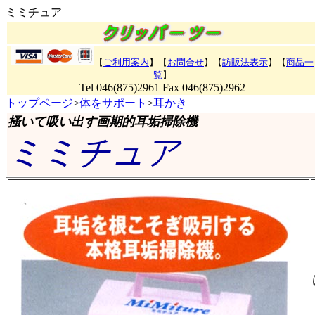
ミミチュア
【
ご利用案内
】【
お問合せ
】【
訪販法表示
】
【
商品一
覧
】
Tel 046(875)2961 Fax 046(875)2962
トップページ
>
体をサポート
>
耳かき
掻いて吸い出す画期的耳垢掃除機
ミミチュア