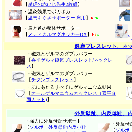
【
星虎の赤ひじ先生2枚組
】
・温灸効果でポカポカ
【
温恵もぐさサポーター 肩用
】
・肩と首の整体サポーター
【
メディカルマグネッカーDX
】
>
健康ブレスレット、ネ
・磁気とゲルマのダブルパワー
【
喜平ゲルマ磁気ブレスレット/ネックレ
ス
】
・磁気とゲルマのダブルパワー
【
チタンブレスレット
】
・肌にあたるすべてにゲルマニウム効果
【
オールゲルマニウムネックレス（喜平８
面カット)
】
外反母趾、内反母趾、
・強力に外反母趾サポート
・外反母
【
ソルボ・外反母趾内反小趾
【
ソルボ