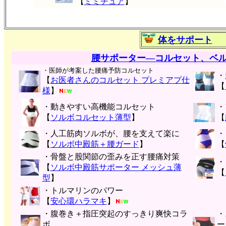
【
ミミチュア
】
体をサポート
腰サポーター―コルセット、ベ
・医師が考案した腰痛予防コルセット
・
【
お医者さんのコルセット プレミアプ仕
【
様
】
・動きやすい高機能コルセット
・
【
ソルボコルセット薄型
】
【
・人工筋肉ソルボが、腰を支えて楽に
・
【
ソルボ中殿筋＋腰ガード
】
【
・骨盤と股関節の歪みを正す腰痛対策
・
【
ソルボ中殿筋サポーター メッシュ薄
【
型
】
・トルマリンのパワー
【
安心環ハラマキ
】
・腹巻き＋指圧突起のすっきり爽快コラ
・
ボ
ー