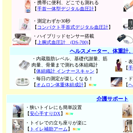
・携帯に便利、どこでも測れる
【
手首一体型デジタル血圧計
】
・測定わずか30秒
【
コンパクト手首式デジタル血圧計
】
・ハイブリッドセンサー搭載
【
上腕式血圧計 (DS-700)
】
ヘルスメーター、体重計
・内蔵脂肪レベル、基礎代謝量、筋
・表
肉量、骨量まで測れる体組織計
【
手
【
体組織計 インナースキャン
】
・毎日の測定が楽しくなる！
・ド
【
オムロン体重体組成計
】
【
ヘ
介護サポート
・狭いトイレにも簡単設置
【
安心手すりDX
】
・トイレでの立ち座りが楽に
【
トイレ補助アーム
】