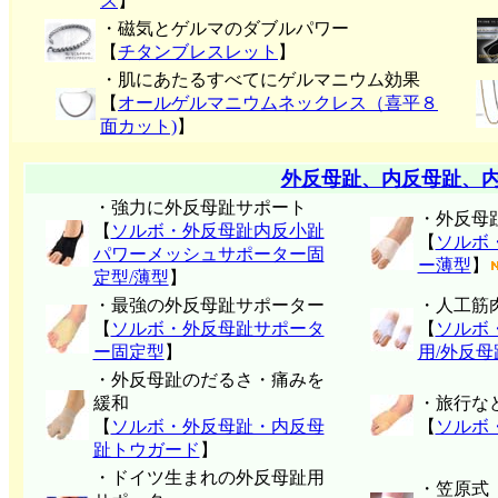
ス
】
・磁気とゲルマのダブルパワー
【
チタンブレスレット
】
・肌にあたるすべてにゲルマニウム効果
【
オールゲルマニウムネックレス（喜平８
面カット)
】
外反母趾、内反母趾、
・強力に外反母趾サポート
・外反母
【
ソルボ・外反母趾内反小趾
【
ソルボ
パワーメッシュサポーター固
ー薄型
】
定型/薄型
】
・最強の外反母趾サポーター
・人工筋
【
ソルボ・外反母趾サポータ
【
ソルボ
ー固定型
】
用/外反
・外反母趾のだるさ・痛みを
緩和
・旅行な
【
ソルボ・外反母趾・内反母
【
ソルボ
趾トウガード
】
・ドイツ生まれの外反母趾用
・笠原式