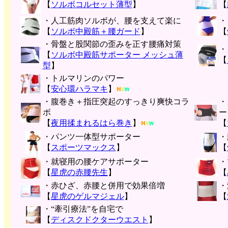
【
ソルボコルセット薄型
】
【
・人工筋肉ソルボが、腰を支えて楽に
・
【
ソルボ中殿筋＋腰ガード
】
【
・骨盤と股関節の歪みを正す腰痛対策
・
【
ソルボ中殿筋サポーター メッシュ薄
【
型
】
・トルマリンのパワー
【
安心環ハラマキ
】
・腹巻き＋指圧突起のすっきり爽快コラ
・
ボ
ー
【
夜用揉まれるはら巻き
】
【
・パンツ一体型サポーター
・
【
スポーツマックス
】
【
・就寝用の腰ケアサポーター
・
【
星虎の赤腰先生
】
【
・赤ひざ、赤腰と併用で効果倍増
・
【
星虎のゲルマジェル
】
【
・“牽引療法”を自宅で
【
ディスクドクターウエスト
】