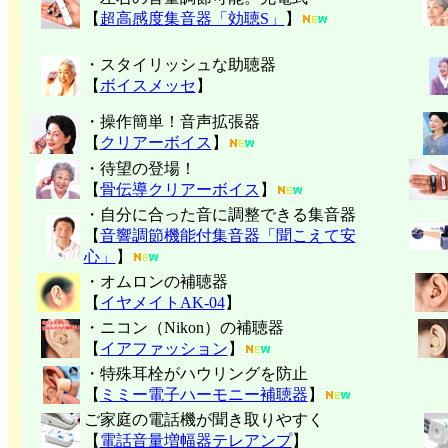
【
超高感度集音器「効聴S」
】
・スタイリッシュな助聴器
【
ボイスメッセ
】
・操作簡単！音声拡張器
【
クリアーボイス
】
・待望の登場！
【
骨伝導クリアーボイス
】
・自分に合った音に調整できる集音器
【
音響調節機能付集音器「聞こえて安
心」
】
・オムロンの補聴器
【
イヤメイトAK-04
】
・ニコン（Nikon）の補聴器
【
イアファッション
】
・特殊耳栓がハウリングを防止
【
ミミー電子
ハーモニー補聴器
】
ご家庭の電話機が聞き取りやすく
【
電話音量増幅器テレアンプ
】