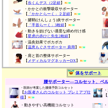
【
歩くんデス（2足組
】
・かかとの衝撃吸収サポーター
【
「かかとらーく」２足組
】
・腱鞘(けんしょう)炎サポーター
【
「手首らーく」3枚組
】
・動きを妨げない適度な締め付け感
【
星虎の赤ひじ先生2枚組
】
・温灸効果でポカポカ
【
温恵もぐさサポーター 肩用
】
・肩と首の整体サポーター
【
メディカルマグネッカーDX
】
体をサポート
腰サポーター―コルセット、ベ
・医師が考案した腰痛予防コルセット
・
【
お医者さんのコルセット プレミアプ仕
【
様
】
・動きやすい高機能コルセット
・