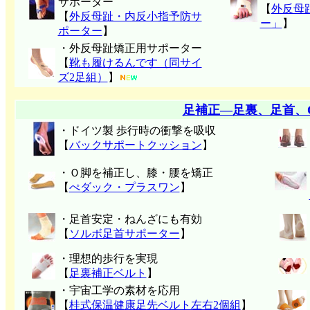
サポーター
【
外反母
【
外反母趾・内反小指予防サ
ー」
】
ポーター
】
・外反母趾矯正用サポーター
【
靴も履けるんです（同サイ
ズ2足組）
】
足補正―足裏、足首、
・ドイツ製 歩行時の衝撃を吸収
【
バックサポートクッション
】
・Ｏ脚を補正し、膝・腰を矯正
【
ぺダック・プラスワン
】
・足首安定・ねんざにも有効
【
ソルボ足首サポーター
】
・理想的歩行を実現
【
足裏補正ベルト
】
・宇宙工学の素材を応用
【
桂式保温健康足先ベルト左右2個組
】