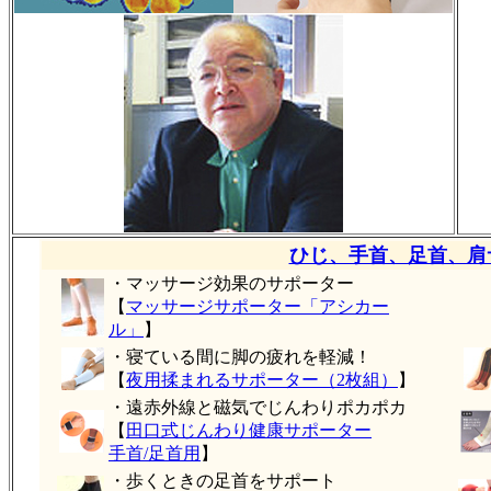
ひじ、手首、足首、肩
・マッサージ効果のサポーター
【
マッサージサポーター「アシカー
ル」
】
・寝ている間に脚の疲れを軽減！
【
夜用揉まれるサポーター（2枚組）
】
・遠赤外線と磁気でじんわりポカポカ
【
田口式じんわり健康サポーター
手首/足首用
】
・歩くときの足首をサポート