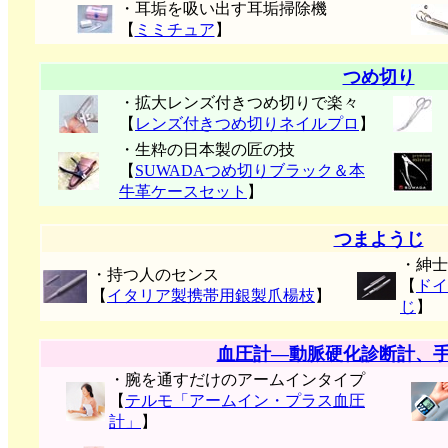
・耳垢を吸い出す耳垢掃除機
【
ミミチュア
】
つめ切り
・拡大レンズ付きつめ切りで楽々
【
レンズ付きつめ切りネイルプロ
】
・生粋の日本製の匠の技
【
SUWADAつめ切りブラック＆本
牛革ケースセット
】
つまようじ
・紳士
・持つ人のセンス
【
ドイ
【
イタリア製携帯用銀製爪楊枝
】
じ
】
血圧計―動脈硬化診断計、
・腕を通すだけのアームインタイプ
【
テルモ「アームイン・プラス血圧
計」
】