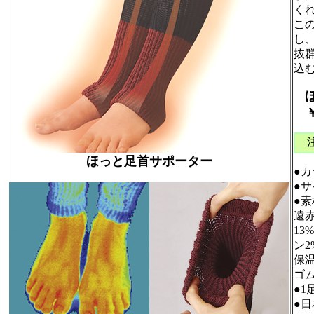
く
こ
し
抜
込
￥1
ほっと足首サポーター
●
●
●素
遠
13
ン
保温
ゴム
●1
●日