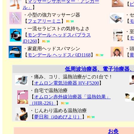
【
マッサージサポーター「アシカー
【
ル」
】
・小型の強力マッサージ器
・
【
フェアリーミニ
】
【
モ
・一流セラピストの気持ちよさ
・
【
モンデール ヘッドスパプラス
【
モ
iD1260
】
・家庭用ヘッドスパマシン
・
【
モンデール ヘッドスパiD1168
】
【
低周波治療器、電子治療器
・痛み、コリ、温熱治療がこの1台で！
【
オムロン電気治療器 HV-F5200
】
・自宅で温熱治療
【
オムロン赤外線治療器「温熱効果」
（HIR-226）
】
・じんわり温める温熱治療
【
夢日和（ゆめびより）
】
お灸