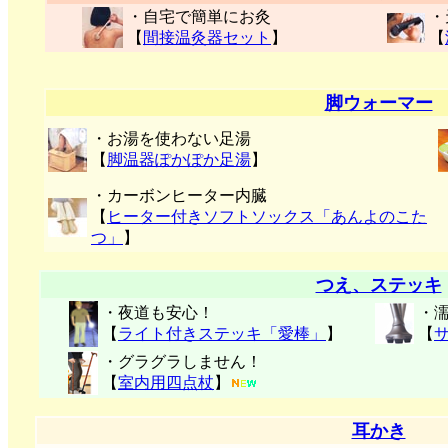
・自宅で簡単にお灸
・
【
間接温灸器セット
】
【
脚ウォーマー
・お湯を使わない足湯
【
脚温器ぽかぽか足湯
】
・カーボンヒーター内臓
【
ヒーター付きソフトソックス「あんよのこた
つ」
】
つえ、ステッキ
・夜道も安心！
・
【
ライト付きステッキ「愛棒」
】
【
・グラグラしません！
【
室内用四点杖
】
耳かき