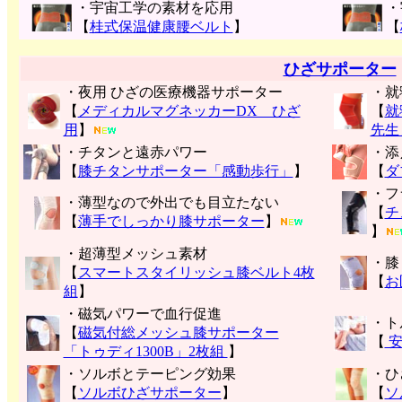
・宇宙工学の素材を応用
・
【
桂式保温健康腰ベルト
】
【
ひざサポーター
・夜用 ひざの医療機器サポーター
・就
【
メディカルマグネッカーDX ひざ
【
就
用
】
先生
・チタンと遠赤パワー
・添
【
膝チタンサポーター「感動歩行」
】
【
ダ
・フ
・薄型なので外出でも目立たない
【
チ
【
薄手でしっかり膝サポーター
】
】
・超薄型メッシュ素材
・膝
【
スマートスタイリッシュ膝ベルト4枚
【
お
組
】
・磁気パワーで血行促進
・ト
【
磁気付総メッシュ膝サポーター
【
安
「トゥディ1300B」2枚組
】
・ソルボとテーピング効果
・ひ
【
ソルボひざサポーター
】
【
ソ