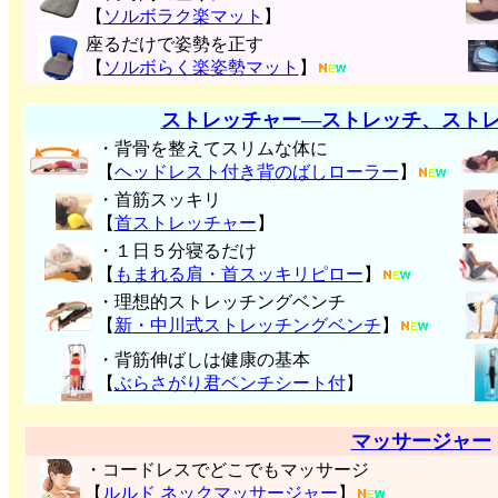
【
ソルボラク楽マット
】
座るだけで姿勢を正す
【
ソルボらく楽姿勢マット
】
ストレッチャー―ストレッチ、スト
・背骨を整えてスリムな体に
【
ヘッドレスト付き背のばしローラー
】
・首筋スッキリ
【
首ストレッチャー
】
・１日５分寝るだけ
【
もまれる肩・首スッキリピロー
】
・理想的ストレッチングベンチ
【
新・中川式ストレッチングベンチ
】
・背筋伸ばしは健康の基本
【
ぶらさがり君ベンチシート付
】
マッサージャー
・コードレスでどこでもマッサージ
【
ルルド ネックマッサージャー
】