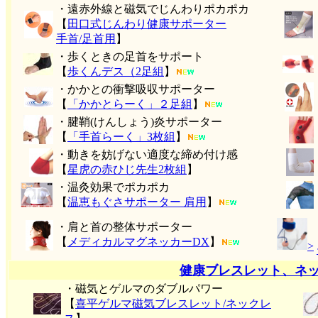
・遠赤外線と磁気でじんわりポカポカ
【
田口式じんわり健康サポーター
手首/足首用
】
・歩くときの足首をサポート
【
歩くんデス（2足組
】
・かかとの衝撃吸収サポーター
【
「かかとらーく」２足組
】
・腱鞘(けんしょう)炎サポーター
【
「手首らーく」3枚組
】
・動きを妨げない適度な締め付け感
【
星虎の赤ひじ先生2枚組
】
・温灸効果でポカポカ
【
温恵もぐさサポーター 肩用
】
・肩と首の整体サポーター
【
メディカルマグネッカーDX
】
>
健康ブレスレット、ネ
・磁気とゲルマのダブルパワー
【
喜平ゲルマ磁気ブレスレット/ネックレ