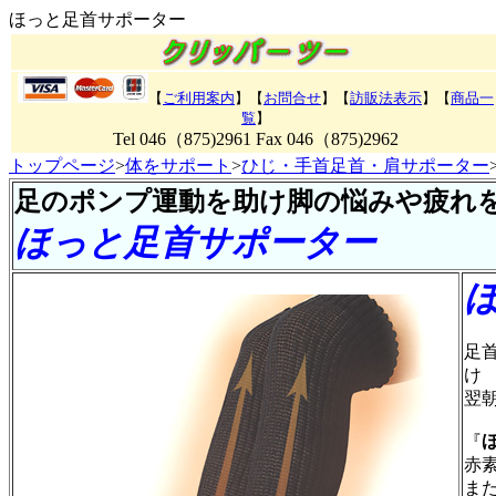
ほっと足首サポーター
【
ご利用案内
】【
お問合せ
】【
訪販法表示
】【
商品一
覧
】
Tel 046（875)2961 Fax 046（875)2962
トップページ
>
体をサポート
>
ひじ・手首足首・肩サポーター
足のポンプ運動を助け脚の悩みや疲れ
ほっと足首サポーター
足
け
翌
『
赤
ま