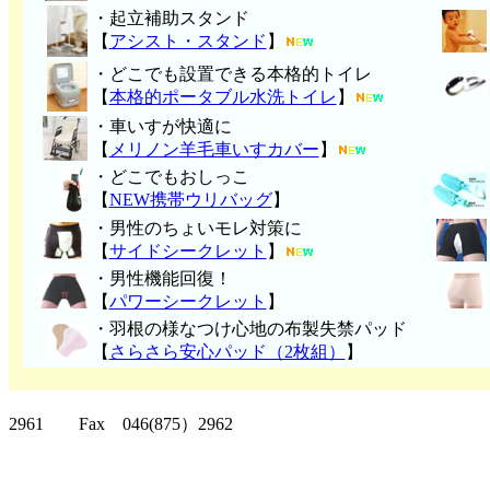
・起立補助スタンド
【
アシスト・スタンド
】
・どこでも設置できる本格的トイレ
【
本格的ポータブル水洗トイレ
】
・車いすが快適に
【
メリノン羊毛車いすカバー
】
・どこでもおしっこ
【
NEW携帯ウリバッグ
】
・男性のちょいモレ対策に
【
サイドシークレット
】
・男性機能回復！
【
パワーシークレット
】
・
羽根の様なつけ心地の布製失禁パッ
ド
【
さらさら安心パッド（2枚組）
】
クリッパーツー T
2961 Fax 046(875）2962