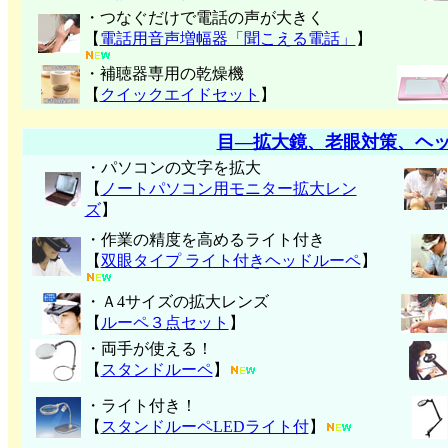
・つなぐだけで電話の声が大きく
【
電話用音声増幅器「聞こえる電話」
】
・補聴器専用の乾燥機
【
クイックエイドセット
】
目―拡大鏡、老眼対策、ヘ
・パソコンの文字を拡大
【
ノートパソコン用モニター拡大レン
ズ
】
・作業の精度を高めるライト付き
【
双眼タイプ ライト付きヘッドルーペ
】
・Ａ4サイズの拡大レンズ
【
ルーペ３点セット
】
・両手が使える！
【
スタンドルーペ
】
・ライト付き！
【
スタンドルーペLEDライト付
】