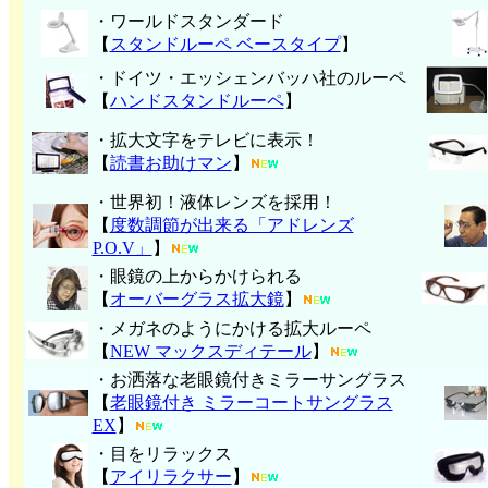
・ワールドスタンダード
【
スタンドルーペ ベースタイプ
】
・ドイツ・エッシェンバッハ社のルーペ
【
ハンド
スタンドルーペ
】
・拡大文字をテレビに表示！
【
読書お助けマン
】
・世界初！液体レンズを採用！
【
度数調節が出来る「アドレンズ
P.O.V」
】
・眼鏡の上からかけられる
【
オーバーグラス拡大鏡
】
・メガネのようにかける拡大ルーペ
【
NEW マックスディテール
】
・お洒落な老眼鏡付きミラーサングラス
【
老眼鏡付き ミラーコートサングラス
EX
】
・目をリラックス
【
アイリラクサー
】