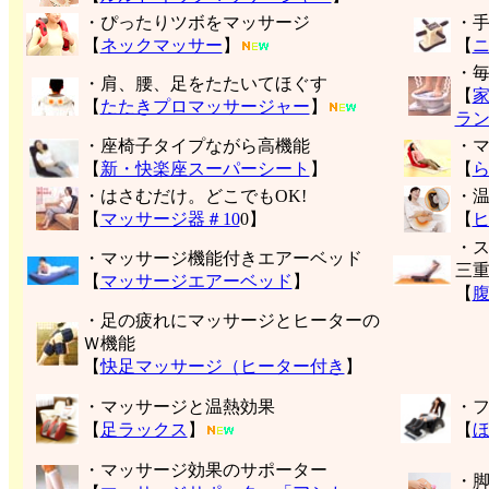
・ぴったりツボをマッサージ
・
【
ネックマッサー
】
【
・
・肩、腰、足をたたいてほぐす
【
【
たたきプロマッサージャー
】
ラ
・座椅子タイプながら高機能
・
【
新・快楽座スーパーシート
】
【
・はさむだけ。どこでもOK!
・
【
マッサージ器＃10
0】
【
・
・マッサージ機能付きエアーベッド
三
【
マッサージエアーベッド
】
【
・足の疲れにマッサージとヒーターの
Ｗ機能
【
快足マッサージ（ヒーター付き
】
・マッサージと温熱効果
・
【
足ラックス
】
【
・マッサージ効果のサポーター
・