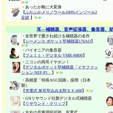
・あったか靴に大変身
【
ふかふかメリノウール100%インソール2
足組
】
耳―補聴器、音声拡張器、集音器、
・全世界で愛され続ける補聴器の名作
【
シーメンス ポケット型補聴器176AO
】
・パイオニアの集音器
【
フェミミ・デジタル VMR-M800
】
・ニコンの両耳イヤホン！
【
デジタルポケット型補聴器「イヤファッ
ション NEF-P1」
】
・高精度「特殊AGC回路」採用（日本
製）
【
充電式 単耳型みみ太郎ＳＸ-008
】
・GNリサウンド社製デジタル式補聴器
【
リサウンド・クリップ
】
・左右の音量調節可能。充電式