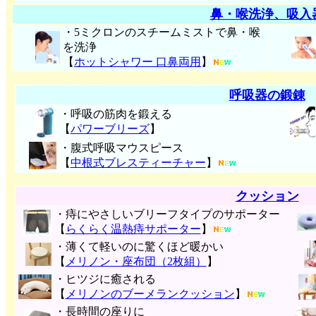
鼻・喉洗浄、吸入
・5ミクロンのスチームミストで鼻・喉
を洗浄
【
ホットシャワー 口鼻両用
】
呼吸器の鍛錬
・呼吸の筋肉を鍛える
【
パワーブリーズ
】
・腹式呼吸マウスピース
【
中根式ブレスティーチャー
】
クッション
・痔にやさしいブリーフタイプのサポーター
【
らくらく温熱痔サポーター
】
・薄くて軽いのに驚くほど暖かい
【
メリノン・座布団（2枚組）
】
・ヒツジに癒される
【
メリノンのブーメランクッション
】
・長時間の座りに