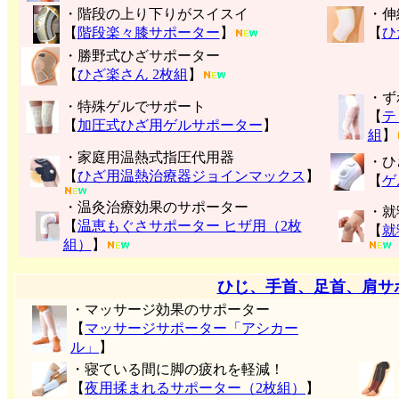
・階段の上り下りがスイスイ
・伸
【
階段楽々膝サポーター
】
【
ひ
・勝野式ひざサポーター
【
ひざ楽さん 2枚組
】
・ず
・特殊ゲルでサポート
【
テ
【
加圧式ひざ用ゲルサポーター
】
組
】
・家庭用温熱式指圧代用器
・ひ
【
ひざ用温熱治療器ジョインマックス
】
【
ゲ
・温灸治療効果のサポーター
・就
【
温恵もぐさサポーター ヒザ用（2枚
【
就
組）
】
ひじ、手首、足首、肩サ
・マッサージ効果のサポーター
【
マッサージサポーター「アシカー
ル」
】
・寝ている間に脚の疲れを軽減！
【
夜用揉まれるサポーター（2枚組）
】