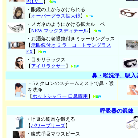
P.O.V」
】
・眼鏡の上からかけられる
【
オーバーグラス拡大鏡
】
・メガネのようにかける拡大ルーペ
【
NEW マックスディテール
】
・お洒落な老眼鏡付きミラーサングラス
【
老眼鏡付き ミラーコートサングラス
EX
】
・目をリラックス
【
アイリラクサー
】
鼻・喉洗浄、吸入
・5ミクロンのスチームミストで鼻・喉
を洗浄
【
ホットシャワー 口鼻両用
】
呼吸器の鍛錬
・呼吸の筋肉を鍛える
【
パワーブリーズ
】
・腹式呼吸マウスピース