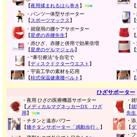
【
夜用揉まれるはら巻き
】
【
・パンツ一体型サポーター
・
【
スポーツマックス
】
【
・就寝用の腰ケアサポーター
・
【
星虎の赤腰先生
】
【
・赤ひざ、赤腰と併用で効果倍増
・
【
星虎のゲルマジェル
】
【
・“牽引療法”を自宅で
【
ディスクドクターウエスト
】
・宇宙工学の素材を応用
・
【
桂式保温健康腰ベルト
】
【
ひざサポーター
・夜用 ひざの医療機器サポーター
・就
【
メディカルマグネッカーDX ひざ
【
就
用
】
先生
・チタンと遠赤パワー
・添
【
膝チタンサポーター「感動歩行」
】
【
ダ
・フ