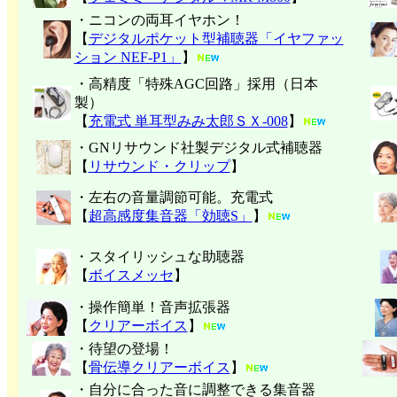
・ニコンの両耳イヤホン！
【
デジタルポケット型補聴器「イヤファッ
ション NEF-P1」
】
・高精度「特殊AGC回路」採用（日本
製）
【
充電式 単耳型みみ太郎ＳＸ-008
】
・GNリサウンド社製デジタル式補聴器
【
リサウンド・クリップ
】
・左右の音量調節可能。充電式
【
超高感度集音器「効聴S」
】
・スタイリッシュな助聴器
【
ボイスメッセ
】
・操作簡単！音声拡張器
【
クリアーボイス
】
・待望の登場！
【
骨伝導クリアーボイス
】
・自分に合った音に調整できる集音器