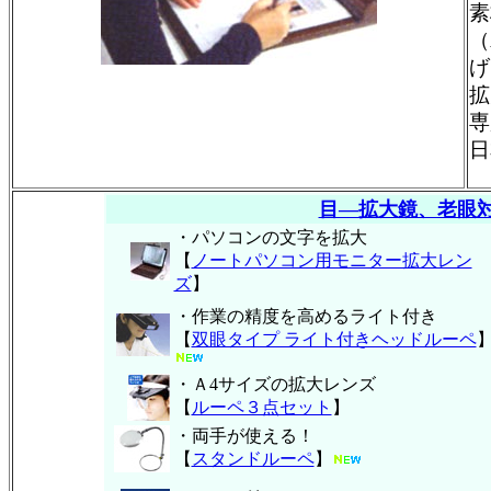
素
（
げ
拡
専
日
目―拡大鏡、老眼
・パソコンの文字を拡大
【
ノートパソコン用モニター拡大レン
ズ
】
・作業の精度を高めるライト付き
【
双眼タイプ ライト付きヘッドルーペ
・Ａ4サイズの拡大レンズ
【
ルーペ３点セット
】
・両手が使える！
【
スタンドルーペ
】