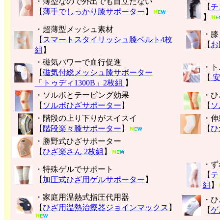
・薄型なので外出でも目立たない
【
チ
【
薄手でしっかり膝サポーター
】
】
・超薄型メッシュ素材
・膝
【
スマートスタイリッシュ膝ベルト4枚
【
お
組
】
・磁気パワーで血行促進
・ト
【
磁気付総メッシュ膝サポーター
【
安
「トゥディ1300B」2枚組
】
・ソルボとテーピング効果
・ひ
【
ソルボひざサポーター
】
【
ソ
・階段の上り下りがスイスイ
・伸
【
階段楽々膝サポーター
】
【
ひ
・勝野式ひざサポーター
【
ひざ楽さん 2枚組
】
・ず
・特殊ゲルでサポート
【
テ
【
加圧式ひざ用ゲルサポーター
】
組
】
・家庭用温熱式指圧代用器
・ひ
【
ひざ用温熱治療器ジョインマックス
】
【
ゲ