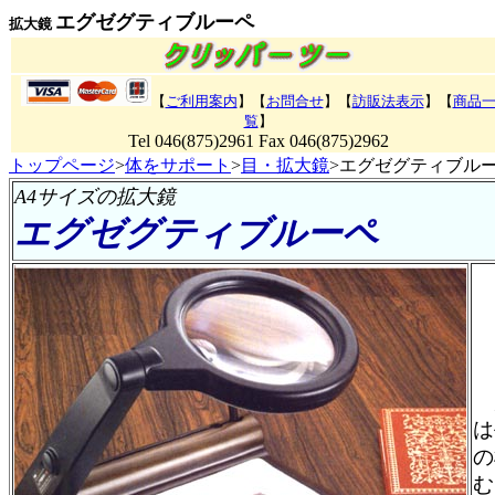
エグゼグティブルーペ
拡大鏡
【
ご利用案内
】【
お問合せ
】【
訪販法表示
】
【
商品
覧
】
Tel 046(875)2961 Fax 046(875)2962
トップページ
>
体をサポート
>
目・拡大鏡
>エグゼグティブル
A4サイズの拡大鏡
エグゼグティブルーペ
片
は
の
む