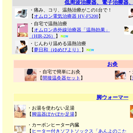
低周波治療器、電子治療器
・痛み、コリ、温熱治療がこの1台で！
【
オムロン電気治療器 HV-F5200
】
・自宅で温熱治療
【
オムロン赤外線治療器「温熱効果」
（HIR-226）
】
・じんわり温める温熱治療
【
夢日和（ゆめびより）
】
お灸
・自宅で簡単にお灸
・
【
間接温灸器セット
】
【
脚ウォーマー
・お湯を使わない足湯
【
脚温器ぽかぽか足湯
】
・カーボンヒーター内臓
【
ヒーター付きソフトソックス「あんよのこた