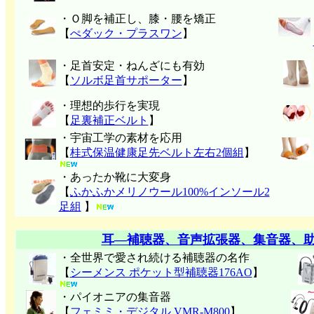
・Ｏ脚を補正し、膝・腰を矯正
【
ぺダック・プラスワン
】
・足首安定・ねんざにも有効
【
ソルボ足首サポーター
】
・理想的歩行を実現
【
足裏補正ベルト
】
・宇宙工学の素材を応用
【
桂式保温健康足先ベルト左右2個組
】
・あったか靴に大変身
【
ふかふかメリノウール100%インソール2
足組
】
耳―補聴器、音声拡張器、集音器、
・全世界で愛され続ける補聴器の名作
【
シーメンス ポケット型補聴器176AO
】
・パイオニアの集音器
【
フェミミ・デジタル VMR-M800
】