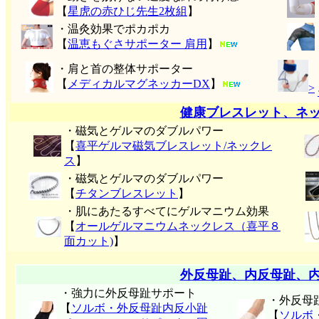
【
星虎の赤ひじ先生2枚組
】
・温灸効果でポカポカ
【
温恵もぐさサポーター 肩用
】
・肩と首の整体サポーター
【
メディカルマグネッカーDX
】
>
健康ブレスレット、ネ
・磁気とゲルマのダブルパワー
【
喜平ゲルマ磁気ブレスレット/ネックレ
ス
】
・磁気とゲルマのダブルパワー
【
チタンブレスレット
】
・肌にあたるすべてにゲルマニウム効果
【
オールゲルマニウムネックレス（喜平８
面カット)
】
外反母趾、内反母趾、
・強力に外反母趾サポート
・外反母
【
ソルボ・外反母趾内反小趾
【
ソルボ