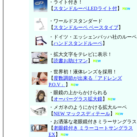
・ライト付き！
【
スタンドルーペLEDライト付
】
・ワールドスタンダード
【
スタンドルーペ ベースタイプ
】
・ドイツ・エッシェンバッハ社のルーペ
【
ハンド
スタンドルーペ
】
・拡大文字をテレビに表示！
【
読書お助けマン
】
・世界初！液体レンズを採用！
【
度数調節が出来る「アドレンズ
P.O.V」
】
・眼鏡の上からかけられる
【
オーバーグラス拡大鏡
】
・メガネのようにかける拡大ルーペ
【
NEW マックスディテール
】
・お洒落な老眼鏡付きミラーサングラス
【
老眼鏡付き ミラーコートサングラス
EX
】