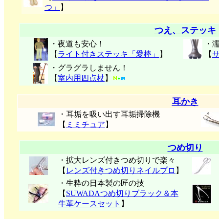
つ」
】
つえ、ステッキ
・夜道も安心！
・
【
ライト付きステッキ「愛棒」
】
【
・グラグラしません！
【
室内用四点杖
】
耳かき
・耳垢を吸い出す耳垢掃除機
【
ミミチュア
】
つめ切り
・拡大レンズ付きつめ切りで楽々
【
レンズ付きつめ切りネイルプロ
】
・生粋の日本製の匠の技
【
SUWADAつめ切りブラック＆本
牛革ケースセット
】