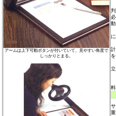
ハ
判
必
動
に
計
アームは上下可動ボタンが付いていて、見やすい角度で
を
しっかりとまる。
料
サ
重