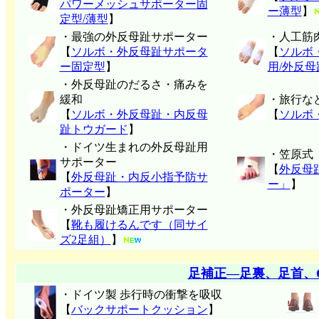
パワーメッシュサポーター固
ー薄型
】
定型/薄型
】
・最強の外反母趾サポーター
・人工筋
【
ソルボ・外反母趾サポータ
【
ソルボ
ー固定型
】
用/外反
・外反母趾のだるさ・痛みを
緩和
・旅行な
【
ソルボ・外反母趾・内反母
【
ソルボ
趾トウガード
】
・ドイツ生まれの外反母趾用
・笠原式
サポーター
【
外反母
【
外反母趾・内反小指予防サ
ー」
】
ポーター
】
・外反母趾矯正用サポーター
【
靴も履けるんです（同サイ
ズ2足組）
】
足補正―足裏、足首、
・ドイツ製 歩行時の衝撃を吸収
【
バックサポートクッション
】