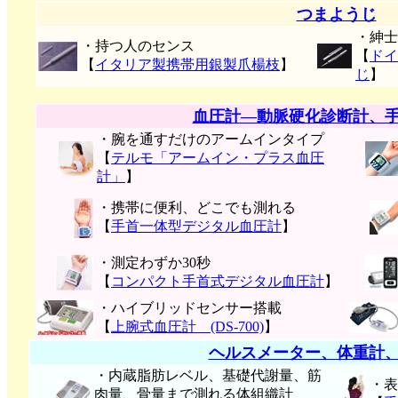
つまようじ
・紳士
・持つ人のセンス
【
ドイ
【
イタリア製携帯用銀製爪楊枝
】
じ
】
血圧計―動脈硬化診断計、
・腕を通すだけのアームインタイプ
【
テルモ「アームイン・プラス血圧
計」
】
・携帯に便利、どこでも測れる
【
手首一体型デジタル血圧計
】
・測定わずか30秒
【
コンパクト手首式デジタル血圧計
】
・ハイブリッドセンサー搭載
【
上腕式血圧計 (DS-700)
】
ヘルスメーター、体重計
・内蔵脂肪レベル、基礎代謝量、筋
・表
肉量、骨量まで測れる体組織計