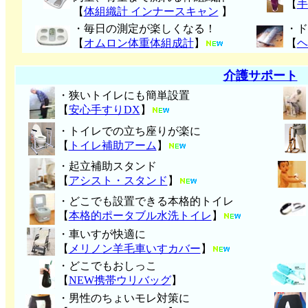
【
手
【
体組織計 インナースキャン
】
・毎日の測定が楽しくなる！
・ド
【
オムロン体重体組成計
】
【
ヘ
介護サポート
・狭いトイレにも簡単設置
【
安心手すりDX
】
・トイレでの立ち座りが楽に
【
トイレ補助アーム
】
・起立補助スタンド
【
アシスト・スタンド
】
・どこでも設置できる本格的トイレ
【
本格的ポータブル水洗トイレ
】
・車いすが快適に
【
メリノン羊毛車いすカバー
】
・どこでもおしっこ
【
NEW携帯ウリバッグ
】
・男性のちょいモレ対策に