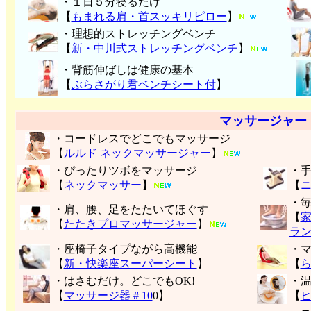
・１日５分寝るだけ
【
もまれる肩・首スッキリピロー
】
・理想的ストレッチングベンチ
【
新・中川式ストレッチングベンチ
】
・背筋伸ばしは健康の基本
【
ぶらさがり君ベンチシート付
】
マッサージャー
・コードレスでどこでもマッサージ
【
ルルド ネックマッサージャー
】
・ぴったりツボをマッサージ
・
【
ネックマッサー
】
【
・
・肩、腰、足をたたいてほぐす
【
【
たたきプロマッサージャー
】
ラ
・座椅子タイプながら高機能
・
【
新・快楽座スーパーシート
】
【
・はさむだけ。どこでもOK!
・
【
マッサージ器＃10
0】
【