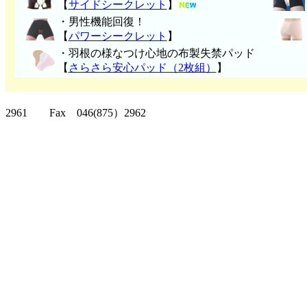
【
サイドシークレット
】
・男性機能回復！
【
パワーシークレット
】
・
羽根の様なつけ心地の布製失禁パッ
ド
【
さらさら安心パッド（2枚組）
】
クリッパーツー T
2961 Fax 046(875）2962