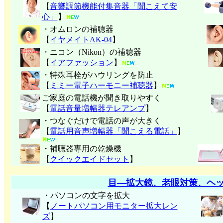
【
音響調節機能付集音器「聞こえて安
心」
】
・オムロンの補聴器
【
イヤメイトAK-04
】
・ニコン（Nikon）の補聴器
【
イアファッション
】
・特殊耳栓がハウリングを防止
【
ミミー電子
ハーモニー補聴器
】
ご家庭の電話機が聞き取りやすく
【
電話音量増幅器テレアンプ
】
・つなぐだけで電話の声が大きく
【
電話用音声増幅器「聞こえる電話」
】
・補聴器専用の乾燥機
【
クイックエイドセット
】
目―拡大鏡、老眼対策、ヘ
・パソコンの文字を拡大
【
ノートパソコン用モニター拡大レン
ズ
】