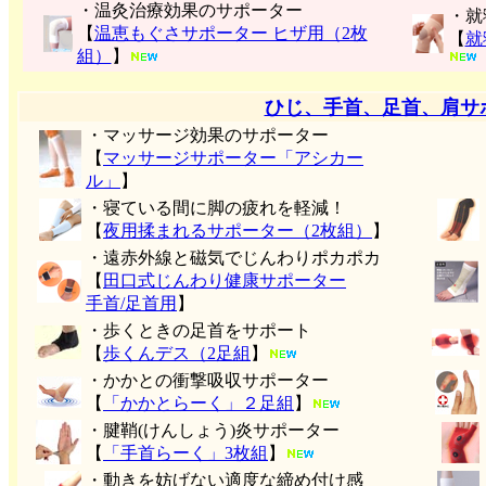
・温灸治療効果のサポーター
・就
【
温恵もぐさサポーター ヒザ用（2枚
【
就
組）
】
ひじ、手首、足首、肩サ
・マッサージ効果のサポーター
【
マッサージサポーター「アシカー
ル」
】
・寝ている間に脚の疲れを軽減！
【
夜用揉まれるサポーター（2枚組）
】
・遠赤外線と磁気でじんわりポカポカ
【
田口式じんわり健康サポーター
手首/足首用
】
・歩くときの足首をサポート
【
歩くんデス（2足組
】
・かかとの衝撃吸収サポーター
【
「かかとらーく」２足組
】
・腱鞘(けんしょう)炎サポーター
【
「手首らーく」3枚組
】
・動きを妨げない適度な締め付け感