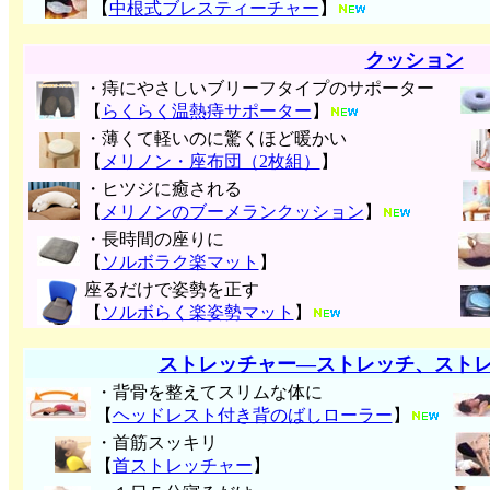
【
中根式ブレスティーチャー
】
クッション
・痔にやさしいブリーフタイプのサポーター
【
らくらく温熱痔サポーター
】
・薄くて軽いのに驚くほど暖かい
【
メリノン・座布団（2枚組）
】
・ヒツジに癒される
【
メリノンのブーメランクッション
】
・長時間の座りに
【
ソルボラク楽マット
】
座るだけで姿勢を正す
【
ソルボらく楽姿勢マット
】
ストレッチャー―ストレッチ、スト
・背骨を整えてスリムな体に
【
ヘッドレスト付き背のばしローラー
】
・首筋スッキリ
【
首ストレッチャー
】