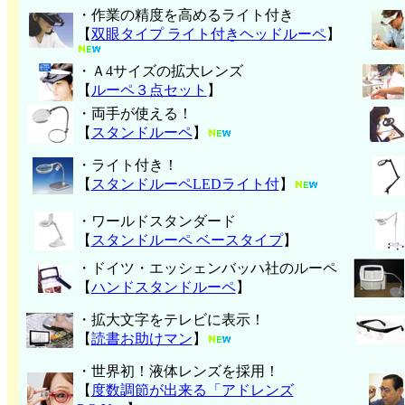
・作業の精度を高めるライト付き
【
双眼タイプ ライト付きヘッドルーペ
】
・Ａ4サイズの拡大レンズ
【
ルーペ３点セット
】
・両手が使える！
【
スタンドルーペ
】
・ライト付き！
【
スタンドルーペLEDライト付
】
・ワールドスタンダード
【
スタンドルーペ ベースタイプ
】
・ドイツ・エッシェンバッハ社のルーペ
【
ハンド
スタンドルーペ
】
・拡大文字をテレビに表示！
【
読書お助けマン
】
・世界初！液体レンズを採用！
【
度数調節が出来る「アドレンズ