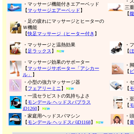
・
・マッサージ機能付きエアーベッド
三
【
マッサージエアーベッド
】
【
・足の疲れにマッサージとヒーターの
Ｗ機能
【
快足マッサージ（ヒーター付き
】
・マッサージと温熱効果
・
【
足ラックス
】
【
・マッサージ効果のサポーター
・
【
マッサージサポーター「アシカー
【
ル」
】
・小型の強力マッサージ器
・
【
フェアリーミニ
】
【
モ
・一流セラピストの気持ちよさ
・
【
モンデール ヘッドスパプラス
【
モ
iD1260
】
・家庭用ヘッドスパマシン
・
【
モンデール ヘッドスパiD1168
】
【