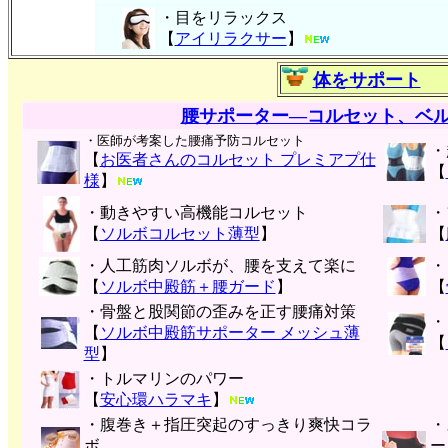
・目をリラックス
【
アイリラクサー
】
体をサポート
腰サポーター―コルセット、ベ
・医師が考案した腰痛予防コルセット
・
【
お医者さんのコルセット プレミアプ仕
【
様
】
・動きやすい高機能コルセット
・
【
ソルボコルセット薄型
】
【
・人工筋肉ソルボが、腰を支えて楽に
・
【
ソルボ中殿筋＋腰ガード
】
【
・骨盤と股関節の歪みを正す腰痛対策
・
【
ソルボ中殿筋サポーター メッシュ薄
【
型
】
・トルマリンのパワー
【
安心環ハラマキ
】
・腹巻き＋指圧突起のすっきり爽快コラ
・
ボ
ー