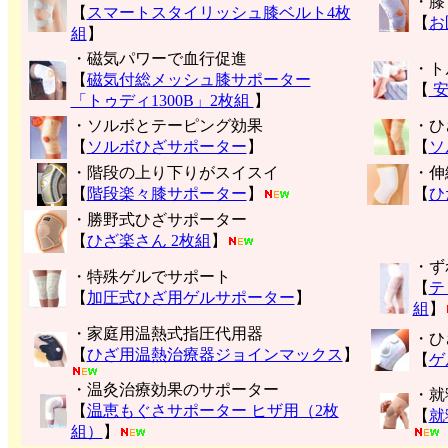
・膝
【
スマートスタイリッシュ膝ベルト4枚
【
お
組
】
・磁気パワーで血行促進
・ト
【
磁気付総メッシュ膝サポーター
【
安
「トゥディ1300B」2枚組
】
・ソルボとテーピング効果
・ひ
【
ソルボひざサポーター
】
【
ソ
・階段の上り下りがスイスイ
・伸
【
階段楽々膝サポーター
】
【
ひ
・勝野式ひざサポーター
【
ひざ楽さん 2枚組
】
・ず
・特殊ゲルでサポート
【
テ
【
加圧式ひざ用ゲルサポーター
】
組
】
・家庭用温熱式指圧代用器
・ひ
【
ひざ用温熱治療器ジョインマックス
】
【
ゲ
・温灸治療効果のサポーター
・就
【
温恵もぐさサポーター ヒザ用（2枚
【
就
組）
】