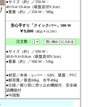
●サイズ（約）／350-W：
40×9.4×10.4cm（吸盤直径9.3cm）
●重量（約）／350-W：580g
安心手すり「クイックバー」
500-W
￥9
,
8
00
）
（税込￥10,290
注文数：
●サイズ（約）／500-W：
48.8×9.4×8.8cm（吸盤直径9.3cm）
●重量（約）／500-W：530g
●材質／本体・レバー：ABS、吸盤：PVC
●耐荷重／垂直60kg、水平40kg
●仕様／握り部に滑り止め機能付、安全確
認機能付
●中国製
ト