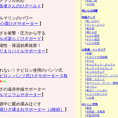
トラブル対応
│ ├
水虫・他
│ └
その他
医者さんのひざベルト
】
│
├
気になる頭髪
│
ルマリンのパワー
├
快眠グッズ
│ ├
枕、ピロー
心環ひざサポーター
】
│ ├
マット・シーツ
│ ├
抱き枕
│ ├
湯たんぽ
ざを衝撃・圧力から守る
│ ├
シルク寝具
ルボ楽らくひざガード
】
│ ├
サマー寝具
│ └
イビキ対策
縮性・保温効果抜群！
│
├
お部屋・インテリア
だまりパイルサポーター
】
│ ├
本棚
│ ├
ＣＤビデオ収納棚
│ ├
デスク
│ ├
キャビネット・チェスト
│ ├
キッチンキャビネット
れない！テビロン使用のパンツ式
│ ├
ビジネスチェア
ビロン パンツ式ひざサポーター３枚
│ ├
リラックスチェア・ソファ
│ ├
照明・スタンド
│ ├
カーペット・マット・敷物
│ ├
カーテン
ざの遠赤外線サポーター
│ ├
傘立て・ハンガー
ルマニウムサポーター
】
│ ├
シューズボックス
│ └
ごみ箱
│
寝中に暖め揉みほぐす
├
おいしい空気
│ ├
暖房
寝ひざ揉まれサポーター（2枚組）
】
│ ├
冷房器・冷風扇
│ ├
空気清浄器