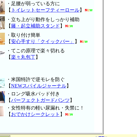
・足腰が弱っている方に
【
トイレットセーフティーロール
】
・立ち上がり動作をしっかり補助
【
籐・起立補助スタンド
】
・取り付け簡単
【
安心手すり「クイックバー」
】
・てこの原理で楽々切れる
【
楽々丸包丁
】
・米国特許で逆モレを防ぐ
【
NEWスパイルジャーナル
】
・ロング吸水パッド付き
【
パーフェクトガードパンツ
】
・女性特有の軽い尿漏れ・失禁に！
【
おでかけシークレット
】