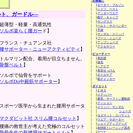
┌
お洒落に
│ ├
セーター・ブルゾン
│ ├
シャツ、ベスト
ルト、ガードル―
│ ├
アンダーウエア
│ ├
帽子・キャップ
│ ├
サングラス
超薄型・軽量・高通気性
│ ├
ベルト・サスペンダー
ソルボ楽らく腰ガー
ド】
│ ├
手袋
│ ├
サンダル・スリッパ
│ ├
ブーツ・シューズ
フランス・チュアンヌ社
│ ├
アップシューズ
│ └
アクセサリー
腰サポーター・ニューアクティビティ
】
│
├
ビューティー
トルマリン配合。着用が目立ちません。
│ ├
美顔器
│ ├
脱毛
骨盤ベルト
】
│ ├
ヘアケア
│ ├
美容せっけん
ソルボで仙骨をサポート
│ ├
ネイルケア
│ └
肌チェッカー
ソルボDo中殿筋サポーター
】
│
├
ダイエット
│ ├
ＥＭＳ
│ ├
ステッパー
│ ├
乗馬・サーフィン運動器
│ ├
クッション
スポーツ医学から生まれた腰用サポータ
│ ├
スリッパ・サンダル
│ │
シューズ
│ ├
ヨガマット・スパマット
マクダビット社 スリム腰コルセット
】
│ ├
ウエア・サポーター
│ ├
シェイプアップグッズ
腰痛の救世主が考えた究極のコルセット
│ ├
表情筋トレーニング器具
骨骨先生の新腰用サポートベルト
】
│ ├
サウナ