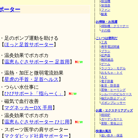
│ ├
除湿機
│ ├
加湿器
ポーター
│ ├
ファン
│ └
酸素
│
├
お掃除・お洗濯
│ ├
掃除機・クリーナー
│ └
その他
│
・足のポンプ運動を助ける
├
こいつは便利だ
│ ├
工具
【
ほっと足首サポーター
】
│ ├
携帯電話関連
│ ├
ブラシ
・温灸効果でポカポカ
│ ├
拡声器
│ ├
靴関連品
【
温恵もぐさサポーター 足首用
】
│ ├
ゲーム
│ ├
ラジコン・モデル
・温熱・加圧と微弱電流効果
│ ├
おもちゃ・トイ
│ ├
ＡＶ
【
星虎の手首・足首ヘルス
】
│ ├
電子辞書
│ ├
集音・防音器
・つらい水仕事に
│ ├
置物・ヒーリング
【
ひびサポート「指らーく」
】
│ ├
シルバーのピルケース
│ ├
物忘れ防止グッズ
・磁気で血行改善
│ └
ズボンプレッサー
【
マグネッカーDX 手用
】
│
├
お庭・エクステリアグッズ
・温灸効果でポカポカ
│ ├
焼却炉
│ ├
ガーデンカート
【
温恵もぐさサポーター ひじ用
】
│ └
害獣・害虫よけ
│
・スポーツ医学の肩サポーター
├
快適お風呂
【
マクダビッド社肩サポーター
】
│ ├
追い炊き・保温