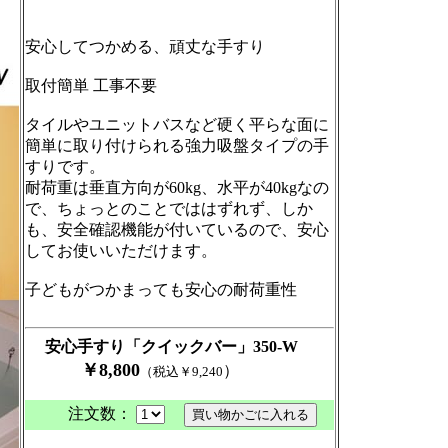
安心してつかめる、頑丈な手すり
取付簡単 工事不要
タイルやユニットバスなど硬く平らな面に
簡単に取り付けられる強力吸盤タイプの手
すりです。
耐荷重は垂直方向が60kg、水平が40kgなの
で、ちょっとのことでははずれず、しか
も、安全確認機能が付いているので、安心
してお使いいただけます。
子どもがつかまっても安心の耐荷重性
安心手すり「クイックバー」
350-W
￥8
,
8
00
）
（税込￥9,240
注文数：