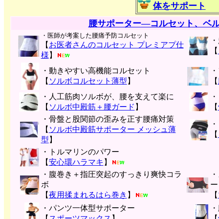
体をサポート
腰サポーター―コルセット、ベ
・医師が考案した腰痛予防コルセット
・
【
お医者さんのコルセット プレミアプ仕
【
様
】
・動きやすい高機能コルセット
・
【
ソルボコルセット薄型
】
【
・人工筋肉ソルボが、腰を支えて楽に
・
【
ソルボ中殿筋＋腰ガード
】
【
・骨盤と股関節の歪みを正す腰痛対策
・
【
ソルボ中殿筋サポーター メッシュ薄
【
型
】
・トルマリンのパワー
【
安心環ハラマキ
】
・腹巻き＋指圧突起のすっきり爽快コラ
・
ボ
ー
【
夜用揉まれるはら巻き
】
【
・パンツ一体型サポーター
・
【
スポーツマックス
】
【