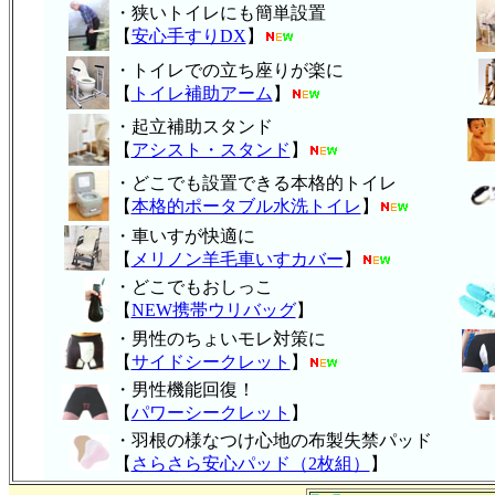
・狭いトイレにも簡単設置
【
安心手すりDX
】
・トイレでの立ち座りが楽に
【
トイレ補助アーム
】
・起立補助スタンド
【
アシスト・スタンド
】
・どこでも設置できる本格的トイレ
【
本格的ポータブル水洗トイレ
】
・車いすが快適に
【
メリノン羊毛車いすカバー
】
・どこでもおしっこ
【
NEW携帯ウリバッグ
】
・男性のちょいモレ対策に
【
サイドシークレット
】
・男性機能回復！
【
パワーシークレット
】
・
羽根の様なつけ心地の布製失禁パッ
ド
【
さらさら安心パッド（2枚組）
】