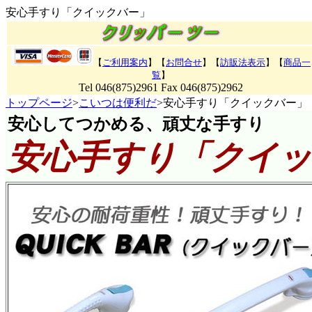
安心手すり「クイックバー」
【
ご利用案内
】【
お問合せ
】【
訪販法表示
】【
商品一
覧
】
Tel 046(875)2961 Fax 046(875)2962
トップページ
>
こいつは便利だ
>安心手すり「クイックバー」
安心してつかめる、頑丈な手すり
安心手すり「クイッ