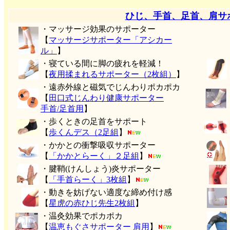
ひじ、手首、足首、肩サ
・マッサージ効果のサポーター
【
マッサージサポーター「アシカー
ル」
】
・寝ている間に脚の疲れを軽減！
【
夜用揉まれるサポーター（2枚組）
】
・遠赤外線と磁気でじんわりポカポカ
【
田口式じんわり健康サポーター
手首/足首用
】
・歩くときの足首をサポート
【
歩くんデス（2足組
】
・かかとの衝撃吸収サポーター
【
「かかとらーく」２足組
】
・腱鞘(けんしょう)炎サポーター
【
「手首らーく」3枚組
】
・動きを妨げない適度な締め付け感
【
星虎の赤ひじ先生2枚組
】
・温灸効果でポカポカ
【
温恵もぐさサポーター 肩用
】