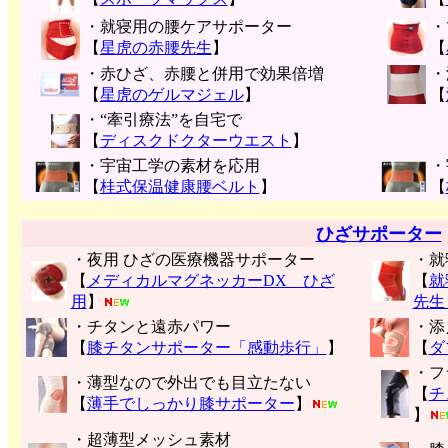
・就寝用の腰ケアサポーター
・
【
星虎の赤腰先生
】
【
・赤ひざ、赤腰と併用で効果倍増
・
【
星虎のゲルマジェル
】
【
・“牽引療法”を自宅で
【
ディスクドクターウエスト
】
・宇宙工学の素材を応用
・
【
桂式保温健康腰ベルト
】
【
ひざサポーター
・夜用 ひざの医療機器サポーター
・就
【
メディカルマグネッカーDX ひざ
【
就
用
】
先生
・チタンと遠赤パワー
・添
【
膝チタンサポーター「感動歩行」
】
【
ダ
・フ
・薄型なので外出でも目立たない
【
チ
【
薄手でしっかり膝サポーター
】
】
・超薄型メッシュ素材