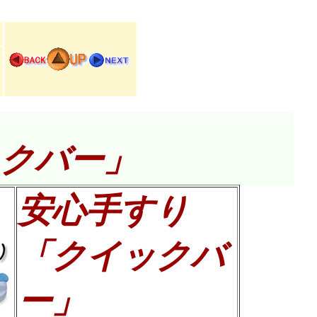
クバー」
安心手すり
「クイックバ
ー」