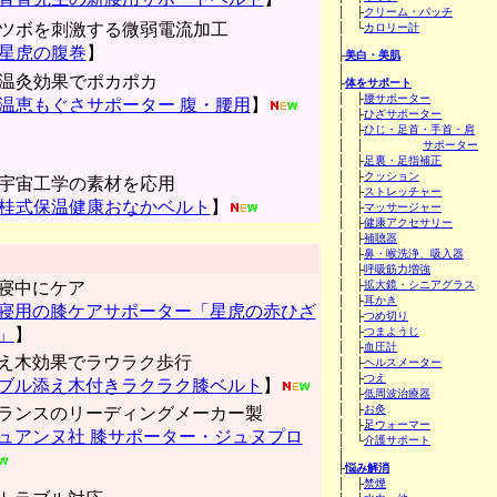
│ ├
クリーム・パッチ
ツボを刺激する微弱電流加工
│ └
カロリー計
│
星虎の腹巻
】
├
美白・美肌
│
温灸効果でポカポカ
├
体をサポート
│ ├
腰サポーター
温恵もぐさサポーター 腹・腰用
】
│ ├
ひざサポーター
│ ├
ひじ・足首・手首・肩
│ │
サポーター
│ ├
足裏・足指補正
│ ├
クッション
宇宙工学の素材を応用
│ ├
ストレッチャー
桂式保温健康おなかベルト
】
│ ├
マッサージャー
│ ├
健康アクセサリー
│ ├
補聴器
│ ├
鼻・喉洗浄、吸入器
│ ├
呼吸筋力増強
寝中にケア
│ ├
拡大鏡・シニアグラス
│ ├
耳かき
寝用の膝ケアサポーター「星虎の赤ひざ
│ ├
つめ切り
」
】
│ ├
つまようじ
│ ├
血圧計
え木効果でラウラク歩行
│ ├
ヘルスメーター
│ ├
つえ
ブル添え木付きラクラク膝ベルト
】
│ ├
低周波治療器
│ ├
お灸
ランスのリーディングメーカー製
│ ├
足ウォーマー
ュアンヌ社 膝サポーター・ジュヌプロ
│ └
介護サポート
│
├
悩み解消
│ ├
禁煙