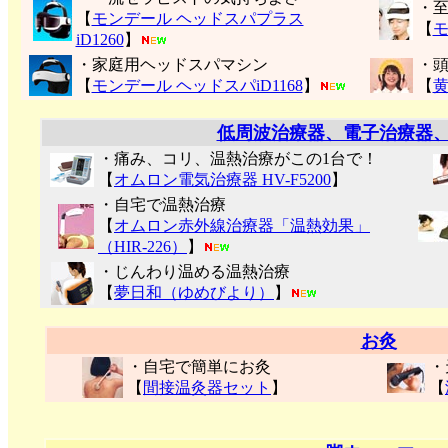
・
【
モンデール ヘッドスパプラス
【
モ
iD1260
】
・家庭用ヘッドスパマシン
・
【
モンデール ヘッドスパiD1168
】
【
低周波治療器、電子治療器
・痛み、コリ、温熱治療がこの1台で！
【
オムロン電気治療器 HV-F5200
】
・自宅で温熱治療
【
オムロン赤外線治療器「温熱効果」
（HIR-226）
】
・じんわり温める温熱治療
【
夢日和（ゆめびより）
】
お灸
・自宅で簡単にお灸
・
【
間接温灸器セット
】
【