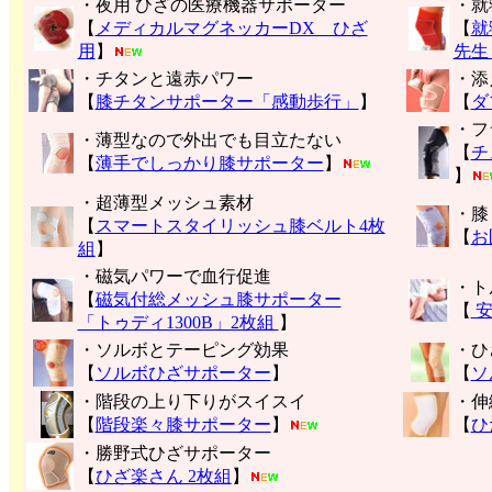
・夜用 ひざの医療機器サポーター
・就
【
メディカルマグネッカーDX ひざ
【
就
用
】
先生
・チタンと遠赤パワー
・添
【
膝チタンサポーター「感動歩行」
】
【
ダ
・フ
・薄型なので外出でも目立たない
【
チ
【
薄手でしっかり膝サポーター
】
】
・超薄型メッシュ素材
・膝
【
スマートスタイリッシュ膝ベルト4枚
【
お
組
】
・磁気パワーで血行促進
・ト
【
磁気付総メッシュ膝サポーター
【
安
「トゥディ1300B」2枚組
】
・ソルボとテーピング効果
・ひ
【
ソルボひざサポーター
】
【
ソ
・階段の上り下りがスイスイ
・伸
【
階段楽々膝サポーター
】
【
ひ
・勝野式ひざサポーター
【
ひざ楽さん 2枚組
】