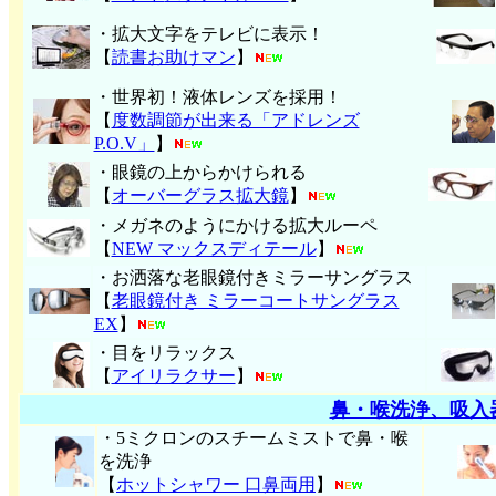
・拡大文字をテレビに表示！
【
読書お助けマン
】
・世界初！液体レンズを採用！
【
度数調節が出来る「アドレンズ
P.O.V」
】
・眼鏡の上からかけられる
【
オーバーグラス拡大鏡
】
・メガネのようにかける拡大ルーペ
【
NEW マックスディテール
】
・お洒落な老眼鏡付きミラーサングラス
【
老眼鏡付き ミラーコートサングラス
EX
】
・目をリラックス
【
アイリラクサー
】
鼻・喉洗浄、吸入
・5ミクロンのスチームミストで鼻・喉
を洗浄
【
ホットシャワー 口鼻両用
】