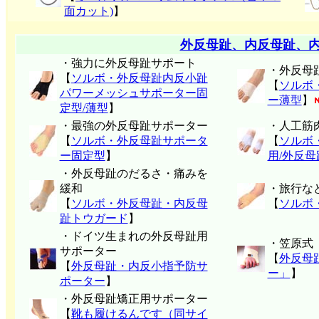
面カット)
】
外反母趾、内反母趾、
・強力に外反母趾サポート
・外反母
【
ソルボ・外反母趾内反小趾
【
ソルボ
パワーメッシュサポーター固
ー薄型
】
定型/薄型
】
・最強の外反母趾サポーター
・人工筋
【
ソルボ・外反母趾サポータ
【
ソルボ
ー固定型
】
用/外反
・外反母趾のだるさ・痛みを
緩和
・旅行な
【
ソルボ・外反母趾・内反母
【
ソルボ
趾トウガード
】
・ドイツ生まれの外反母趾用
・笠原式
サポーター
【
外反母
【
外反母趾・内反小指予防サ
ー」
】
ポーター
】
・外反母趾矯正用サポーター
【
靴も履けるんです（同サイ