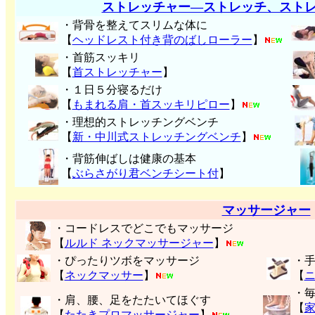
ストレッチャー―ストレッチ、スト
・背骨を整えてスリムな体に
【
ヘッドレスト付き背のばしローラー
】
・首筋スッキリ
【
首ストレッチャー
】
・１日５分寝るだけ
【
もまれる肩・首スッキリピロー
】
・理想的ストレッチングベンチ
【
新・中川式ストレッチングベンチ
】
・背筋伸ばしは健康の基本
【
ぶらさがり君ベンチシート付
】
マッサージャー
・コードレスでどこでもマッサージ
【
ルルド ネックマッサージャー
】
・ぴったりツボをマッサージ
・
【
ネックマッサー
】
【
・
・肩、腰、足をたたいてほぐす
【
【
たたきプロマッサージャー
】