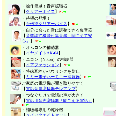
・操作簡単！音声拡張器
【
クリアーボイス
】
・待望の登場！
【
骨伝導クリアーボイス
】
・自分に合った音に調整できる集音器
【
音響調節機能付集音器「聞こえて安
心」
】
・オムロンの補聴器
【
イヤメイトAK-04
】
・ニコン（Nikon）の補聴器
【
イアファッション
】
・特殊耳栓がハウリングを防止
【
ミミー電子
ハーモニー補聴器
】
ご家庭の電話機が聞き取りやすく
【
電話音量増幅器テレアンプ
】
・つなぐだけで電話の声が大きく
【
電話用音声増幅器「聞こえる電話」
】
・補聴器専用の乾燥機
【
クイックエイドセット
】