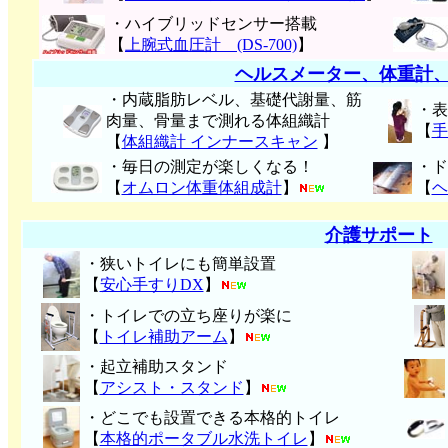
・ハイブリッドセンサー搭載
【
上腕式血圧計 (DS-700)
】
ヘルスメーター、体重計
・内蔵脂肪レベル、基礎代謝量、筋
・表
肉量、骨量まで測れる体組織計
【
手
【
体組織計 インナースキャン
】
・毎日の測定が楽しくなる！
・ド
【
オムロン体重体組成計
】
【
ヘ
介護サポート
・狭いトイレにも簡単設置
【
安心手すりDX
】
・トイレでの立ち座りが楽に
【
トイレ補助アーム
】
・起立補助スタンド
【
アシスト・スタンド
】
・どこでも設置できる本格的トイレ
【
本格的ポータブル水洗トイレ
】