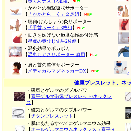
【
歩くんデス（2足組
】
・かかとの衝撃吸収サポーター
【
「かかとらーく」２足組
】
・腱鞘(けんしょう)炎サポーター
【
「手首らーく」3枚組
】
・動きを妨げない適度な締め付け感
【
星虎の赤ひじ先生2枚組
】
・温灸効果でポカポカ
【
温恵もぐさサポーター 肩用
】
・肩と首の整体サポーター
【
メディカルマグネッカーDX
】
>
健康ブレスレット、ネ
・磁気とゲルマのダブルパワー
【
喜平ゲルマ磁気ブレスレット/ネックレ
ス
】
・磁気とゲルマのダブルパワー
【
チタンブレスレット
】
・肌にあたるすべてにゲルマニウム効果
【
オールゲルマニウムネックレス（喜平８