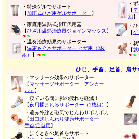
・ず
・特殊ゲルでサポート
【
テ
【
加圧式ひざ用ゲルサポーター
】
組
】
・家庭用温熱式指圧代用器
・ひ
【
ひざ用温熱治療器ジョインマックス
】
【
ゲ
・温灸治療効果のサポーター
・就
【
温恵もぐさサポーター ヒザ用（2枚
【
就
組）
】
ひじ、手首、足首、肩サ
・マッサージ効果のサポーター
【
マッサージサポーター「アシカー
ル」
】
・寝ている間に脚の疲れを軽減！
【
夜用揉まれるサポーター（2枚組）
】
・遠赤外線と磁気でじんわりポカポカ
【
田口式じんわり健康サポーター
手首/足首用
】
・歩くときの足首をサポート