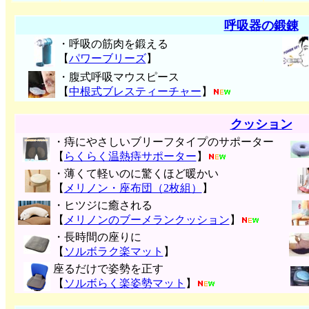
呼吸器の鍛錬
・呼吸の筋肉を鍛える
【
パワーブリーズ
】
・腹式呼吸マウスピース
【
中根式ブレスティーチャー
】
クッション
・痔にやさしいブリーフタイプのサポーター
【
らくらく温熱痔サポーター
】
・薄くて軽いのに驚くほど暖かい
【
メリノン・座布団（2枚組）
】
・ヒツジに癒される
【
メリノンのブーメランクッション
】
・長時間の座りに
【
ソルボラク楽マット
】
座るだけで姿勢を正す
【
ソルボらく楽姿勢マット
】