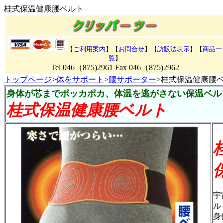
桂式保温健康腰ベルト
【
ご利用案内
】【
お問合せ
】【
訪販法表示
】
【
商品一
覧
】
Tel 046（875)2961 Fax 046（875)2962
トップページ
>
体をサポート
>
腰サポーター
>桂式保温健康腰
身体が芯までポッカポカ、体温を逃がさない保温ベル
桂式保温健康腰ベルト
宇
ル
身