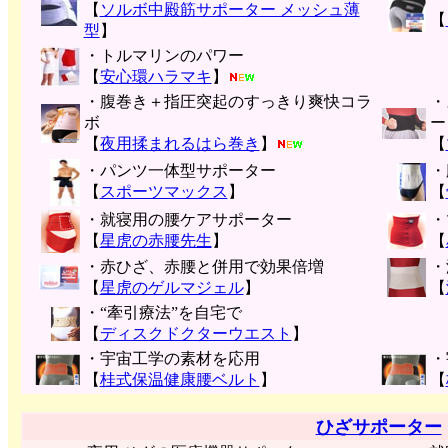
【
ソルボ中殿筋サポーター メッシュ薄
【
型
】
・トルマリンのパワー
【
安心環ハラマキ
】
・腹巻き＋指圧突起のすっきり爽快コラ
・
ボ
ー
【
夜用揉まれるはら巻き
】
【
・パンツ一体型サポーター
・
【
スポーツマックス
】
【
・就寝用の腰ケアサポーター
・
【
星虎の赤腰先生
】
【
・赤ひざ、赤腰と併用で効果倍増
・
【
星虎のゲルマジェル
】
【
・“牽引療法”を自宅で
【
ディスクドクターウエスト
】
・宇宙工学の素材を応用
・
【
桂式保温健康腰ベルト
】
【
ひざサポーター