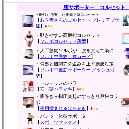
腰サポーター―コルセット
・医師が考案した腰痛予防コルセット
【
お医者さんのコルセット プレミアプ仕
様
】
・動きやすい高機能コルセット
【
ソルボコルセット薄型
】
・人工筋肉ソルボが、腰を支えて楽に
【
ソルボ中殿筋＋腰ガード
】
・骨盤と股関節の歪みを正す腰痛対策
【
ソルボ中殿筋サポーター メッシュ薄
型
】
・トルマリンのパワー
【
安心環ハラマキ
】
・腹巻き＋指圧突起のすっきり爽快コラ
ボ
【
夜用揉まれるはら巻き
】
・パンツ一体型サポーター
【
スポーツマックス
】