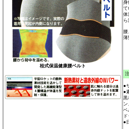
身
て
体
ら
腰
薄
桂式保温健康腰ベルト
●
●
黒
ン
ベ
ド
●