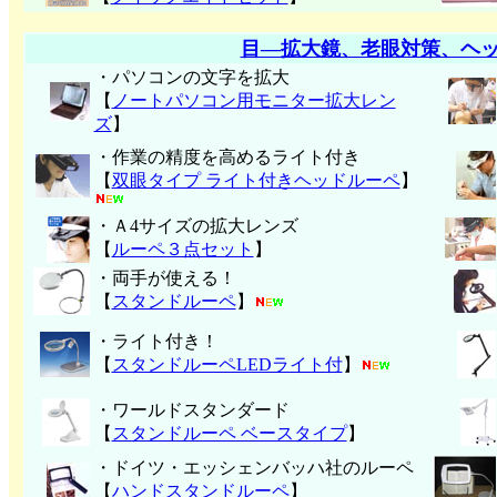
目―拡大鏡、老眼対策、ヘ
・パソコンの文字を拡大
【
ノートパソコン用モニター拡大レン
ズ
】
・作業の精度を高めるライト付き
【
双眼タイプ ライト付きヘッドルーペ
】
・Ａ4サイズの拡大レンズ
【
ルーペ３点セット
】
・両手が使える！
【
スタンドルーペ
】
・ライト付き！
【
スタンドルーペLEDライト付
】
・ワールドスタンダード
【
スタンドルーペ ベースタイプ
】
・ドイツ・エッシェンバッハ社のルーペ
【
ハンド
スタンドルーペ
】