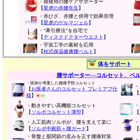
・就寝用の腰ケアサポーター
【
星虎の赤腰先生
】
・赤ひざ、赤腰と併用で効果倍増
【
星虎のゲルマジェル
】
・“牽引療法”を自宅で
【
ディスクドクターウエスト
】
・宇宙工学の素材を応用
【
桂式保温健康腰ベルト
】
体をサポート
腰サポーター―コルセット、ベ
・医師が考案した腰痛予防コルセット
・
【
お医者さんのコルセット プレミアプ仕
【
様
】
・動きやすい高機能コルセット
・
【
ソルボコルセット薄型
】
【
・人工筋肉ソルボが、腰を支えて楽に
・
【
ソルボ中殿筋＋腰ガード
】
【
・骨盤と股関節の歪みを正す腰痛対策
・