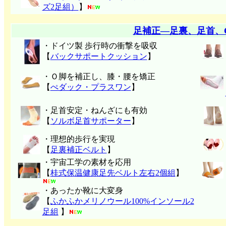
ズ2足組）
】
足補正―足裏、足首、
・ドイツ製 歩行時の衝撃を吸収
【
バックサポートクッション
】
・Ｏ脚を補正し、膝・腰を矯正
【
ぺダック・プラスワン
】
・足首安定・ねんざにも有効
【
ソルボ足首サポーター
】
・理想的歩行を実現
【
足裏補正ベルト
】
・宇宙工学の素材を応用
【
桂式保温健康足先ベルト左右2個組
】
・あったか靴に大変身
【
ふかふかメリノウール100%インソール2
足組
】