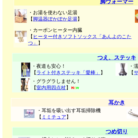
脚ウォーマー
・お湯を使わない足湯
【
脚温器ぽかぽか足湯
】
・カーボンヒーター内臓
【
ヒーター付きソフトソックス「あんよのこた
つ」
】
つえ、ステッキ
・夜道も安心！
・
【
ライト付きステッキ「愛棒」
】
【
・グラグラしません！
【
室内用四点杖
】
耳かき
・耳垢を吸い出す耳垢掃除機
【
ミミチュア
】
つめ切り