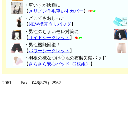
・車いすが快適に
【
メリノン羊毛車いすカバー
】
・どこでもおしっこ
【
NEW携帯ウリバッグ
】
・男性のちょいモレ対策に
【
サイドシークレット
】
・男性機能回復！
【
パワーシークレット
】
・
羽根の様なつけ心地の布製失禁パッ
ド
【
さらさら安心パッド（2枚組）
】
クリッパーツー T
2961 Fax 046(875）2962