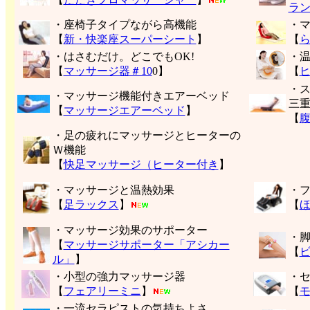
ラ
・座椅子タイプながら高機能
・
【
新・快楽座スーパーシート
】
【
・はさむだけ。どこでもOK!
・
【
マッサージ器＃10
0】
【
・
・マッサージ機能付きエアーベッド
三
【
マッサージエアーベッド
】
【
・足の疲れにマッサージとヒーターの
Ｗ機能
【
快足マッサージ（ヒーター付き
】
・マッサージと温熱効果
・
【
足ラックス
】
【
・マッサージ効果のサポーター
・
【
マッサージサポーター「アシカー
【
ル」
】
・小型の強力マッサージ器
・
【
フェアリーミニ
】
【
モ
・一流セラピストの気持ちよさ