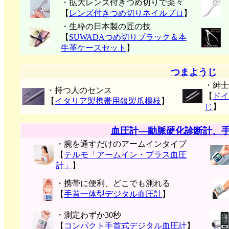
・拡大レンズ付きつめ切りで楽々
【
レンズ付きつめ切りネイルプロ
】
・生粋の日本製の匠の技
【
SUWADAつめ切りブラック＆本
牛革ケースセット
】
つまようじ
・紳士
・持つ人のセンス
【
ドイ
【
イタリア製携帯用銀製爪楊枝
】
じ
】
血圧計―動脈硬化診断計、
・腕を通すだけのアームインタイプ
【
テルモ「アームイン・プラス血圧
計」
】
・携帯に便利、どこでも測れる
【
手首一体型デジタル血圧計
】
・測定わずか30秒
【
コンパクト手首式デジタル血圧計
】