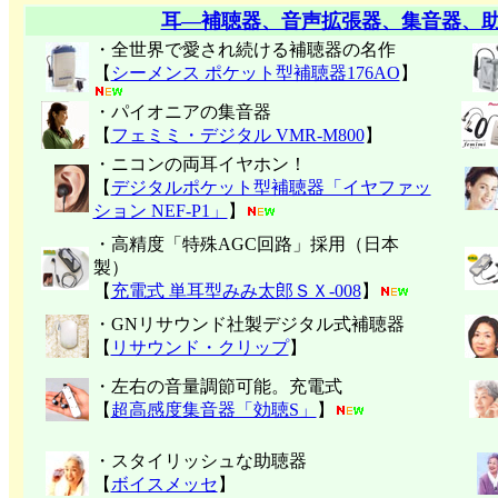
耳―補聴器、音声拡張器、集音器、
・全世界で愛され続ける補聴器の名作
【
シーメンス ポケット型補聴器176AO
】
・パイオニアの集音器
【
フェミミ・デジタル VMR-M800
】
・ニコンの両耳イヤホン！
【
デジタルポケット型補聴器「イヤファッ
ション NEF-P1」
】
・高精度「特殊AGC回路」採用（日本
製）
【
充電式 単耳型みみ太郎ＳＸ-008
】
・GNリサウンド社製デジタル式補聴器
【
リサウンド・クリップ
】
・左右の音量調節可能。充電式
【
超高感度集音器「効聴S」
】
・スタイリッシュな助聴器
【
ボイスメッセ
】