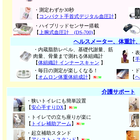
・測定わずか30秒
【
コンパクト手首式デジタル血圧計
】
・ハイブリッドセンサー搭載
【
上腕式血圧計 (DS-700)
】
ヘルスメーター、体重計
・内蔵脂肪レベル、基礎代謝量、筋
・表
肉量、骨量まで測れる体組織計
【
手
【
体組織計 インナースキャン
】
・毎日の測定が楽しくなる！
・ド
【
オムロン体重体組成計
】
【
ヘ
介護サポート
・狭いトイレにも簡単設置
【
安心手すりDX
】
・トイレでの立ち座りが楽に
【
トイレ補助アーム
】
・起立補助スタンド
【
アシスト・スタンド
】