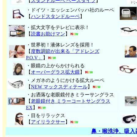
【
スタンドルーペ ベースタイプ
】
・ドイツ・エッシェンバッハ社のルーペ
【
ハンド
スタンドルーペ
】
・拡大文字をテレビに表示！
【
読書お助けマン
】
・世界初！液体レンズを採用！
【
度数調節が出来る「アドレンズ
P.O.V」
】
・眼鏡の上からかけられる
【
オーバーグラス拡大鏡
】
・メガネのようにかける拡大ルーペ
【
NEW マックスディテール
】
・お洒落な老眼鏡付きミラーサングラス
【
老眼鏡付き ミラーコートサングラス
EX
】
・目をリラックス
【
アイリラクサー
】
鼻・喉洗浄、吸入