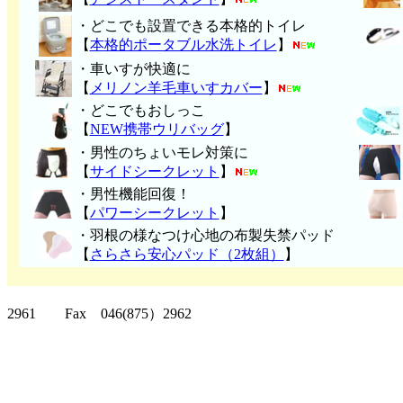
・どこでも設置できる本格的トイレ
【
本格的ポータブル水洗トイレ
】
・車いすが快適に
【
メリノン羊毛車いすカバー
】
・どこでもおしっこ
【
NEW携帯ウリバッグ
】
・男性のちょいモレ対策に
【
サイドシークレット
】
・男性機能回復！
【
パワーシークレット
】
・
羽根の様なつけ心地の布製失禁パッ
ド
【
さらさら安心パッド（2枚組）
】
クリッパーツー T
2961 Fax 046(875）2962