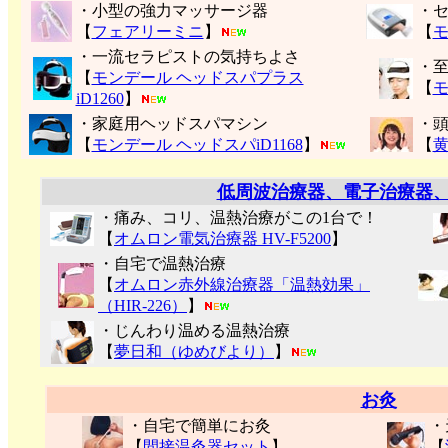
・小型の強力マッサージ器
・
【
フェアリーミニ
】
【
モ
・一流セラピストの気持ちよさ
・
【
モンデール ヘッドスパプラス
【
モ
iD1260
】
・家庭用ヘッドスパマシン
・
【
モンデール ヘッドスパiD1168
】
【
低周波治療器、電子治療器
・痛み、コリ、温熱治療がこの1台で！
【
オムロン電気治療器 HV-F5200
】
・自宅で温熱治療
【
オムロン赤外線治療器「温熱効果」
（HIR-226）
】
・じんわり温める温熱治療
【
夢日和（ゆめびより）
】
お灸
・自宅で簡単にお灸
・
【
間接温灸器セット
】
【