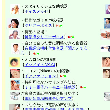
・スタイリッシュな助聴器
【
ボイスメッセ
】
・操作簡単！音声拡張器
【
クリアーボイス
】
・待望の登場！
【
骨伝導クリアーボイス
】
・自分に合った音に調整できる集音器
【
音響調節機能付集音器「聞こえて安
心」
】
・オムロンの補聴器
【
イヤメイトAK-04
】
・ニコン（Nikon）の補聴器
【
イアファッション
】
・特殊耳栓がハウリングを防止
【
ミミー電子
ハーモニー補聴器
】
ご家庭の電話機が聞き取りやすく
【
電話音量増幅器テレアンプ
】
・つなぐだけで電話の声が大きく
【
電話用音声増幅器「聞こえる電話」
】