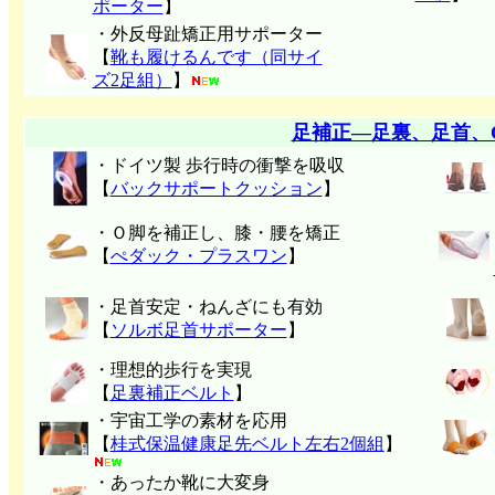
ポーター
】
・外反母趾矯正用サポーター
【
靴も履けるんです（同サイ
ズ2足組）
】
足補正―足裏、足首、
・ドイツ製 歩行時の衝撃を吸収
【
バックサポートクッション
】
・Ｏ脚を補正し、膝・腰を矯正
【
ぺダック・プラスワン
】
・足首安定・ねんざにも有効
【
ソルボ足首サポーター
】
・理想的歩行を実現
【
足裏補正ベルト
】
・宇宙工学の素材を応用
【
桂式保温健康足先ベルト左右2個組
】
・あったか靴に大変身