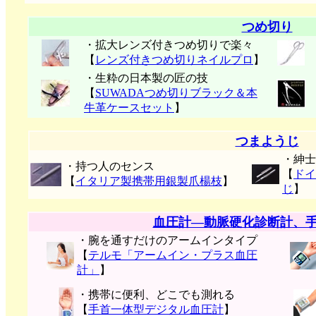
つめ切り
・拡大レンズ付きつめ切りで楽々
【
レンズ付きつめ切りネイルプロ
】
・生粋の日本製の匠の技
【
SUWADAつめ切りブラック＆本
牛革ケースセット
】
つまようじ
・紳士
・持つ人のセンス
【
ドイ
【
イタリア製携帯用銀製爪楊枝
】
じ
】
血圧計―動脈硬化診断計、
・腕を通すだけのアームインタイプ
【
テルモ「アームイン・プラス血圧
計」
】
・携帯に便利、どこでも測れる
【
手首一体型デジタル血圧計
】