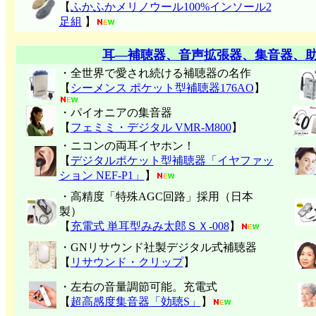
【
ふかふかメリノウール100%インソール2
足組
】
耳―補聴器、音声拡張器、集音器、
・全世界で愛され続ける補聴器の名作
【
シーメンス ポケット型補聴器176AO
】
・パイオニアの集音器
【
フェミミ・デジタル VMR-M800
】
・ニコンの両耳イヤホン！
【
デジタルポケット型補聴器「イヤファッ
ション NEF-P1」
】
・高精度「特殊AGC回路」採用（日本
製）
【
充電式 単耳型みみ太郎ＳＸ-008
】
・GNリサウンド社製デジタル式補聴器
【
リサウンド・クリップ
】
・左右の音量調節可能。充電式
【
超高感度集音器「効聴S」
】