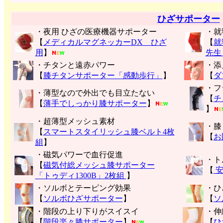
ひざサポーター
・夜用 ひざの医療機器サポーター
・就
【
メディカルマグネッカーDX ひざ
【
就
用
】
先生
・チタンと遠赤パワー
・添
【
膝チタンサポーター「感動歩行」
】
【
ダ
・フ
・薄型なので外出でも目立たない
【
チ
【
薄手でしっかり膝サポーター
】
】
・超薄型メッシュ素材
・膝
【
スマートスタイリッシュ膝ベルト4枚
【
お
組
】
・磁気パワーで血行促進
・ト
【
磁気付総メッシュ膝サポーター
【
安
「トゥディ1300B」2枚組
】
・ソルボとテーピング効果
・ひ
【
ソルボひざサポーター
】
【
ソ
・階段の上り下りがスイスイ
・伸
【
階段楽々膝サポーター
】
【
ひ