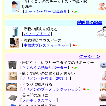
・5ミクロンのスチームミストで鼻・喉
を洗浄
【
ホットシャワー 口鼻両用
】
呼吸器の鍛錬
・呼吸の筋肉を鍛える
【
パワーブリーズ
】
・腹式呼吸マウスピース
【
中根式ブレスティーチャー
】
クッション
・痔にやさしいブリーフタイプのサポーター
【
らくらく温熱痔サポーター
】
・薄くて軽いのに驚くほど暖かい
【
メリノン・座布団（2枚組）
】
・ヒツジに癒される
【
メリノンのブーメランクッション
】
・長時間の座りに
【
ソルボラク楽マット
】