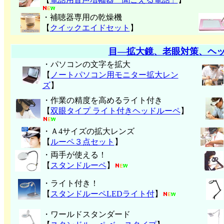
・補聴器専用の乾燥機
【
クイックエイドセット
】
目―拡大鏡、老眼対策、ヘ
・パソコンの文字を拡大
【
ノートパソコン用モニター拡大レン
ズ
】
・作業の精度を高めるライト付き
【
双眼タイプ ライト付きヘッドルーペ
】
・Ａ4サイズの拡大レンズ
【
ルーペ３点セット
】
・両手が使える！
【
スタンドルーペ
】
・ライト付き！
【
スタンドルーペLEDライト付
】
・ワールドスタンダード