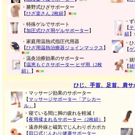
・勝野式ひざサポーター
【
ひざ楽さん 2枚組
】
・ず
・特殊ゲルでサポート
【
テ
【
加圧式ひざ用ゲルサポーター
】
組
】
・家庭用温熱式指圧代用器
・ひ
【
ひざ用温熱治療器ジョインマックス
】
【
ゲ
・温灸治療効果のサポーター
・就
【
温恵もぐさサポーター ヒザ用（2枚
【
就
組）
】
ひじ、手首、足首、肩サ
・マッサージ効果のサポーター
【
マッサージサポーター「アシカー
ル」
】
・寝ている間に脚の疲れを軽減！
【
夜用揉まれるサポーター（2枚組）
】
・遠赤外線と磁気でじんわりポカポカ
【
田口式じんわり健康サポーター