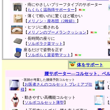
・痔にやさしいブリーフタイプのサポーター
【
らくらく温熱痔サポーター
】
・薄くて軽いのに驚くほど暖かい
【
メリノン・座布団（2枚組）
】
・ヒツジに癒される
【
メリノンのブーメランクッション
】
・長時間の座りに
【
ソルボラク楽マット
】
座るだけで姿勢を正す
【
ソルボらく楽姿勢マット
】
体をサポート
腰サポーター―コルセット、ベ
・医師が考案した腰痛予防コルセット
・
【
お医者さんのコルセット プレミアプ仕
【
様
】
・動きやすい高機能コルセット
・
【
ソルボコルセット薄型
】
【