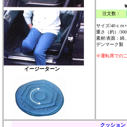
￥
注文数：
サイズ/40ｃｍ
重さ（約）/30
素材/表面：綿
デンマーク製
※運転席での
イージーターン
クッション