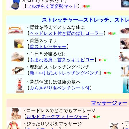
座るだけで姿勢を正す
【
ソルボらく楽姿勢マット
】
ストレッチャー―ストレッチ、スト
・背骨を整えてスリムな体に
【
ヘッドレスト付き背のばしローラー
】
・首筋スッキリ
【
首ストレッチャー
】
・１日５分寝るだけ
【
もまれる肩・首スッキリピロー
】
・理想的ストレッチングベンチ
【
新・中川式ストレッチングベンチ
】
・背筋伸ばしは健康の基本
【
ぶらさがり君ベンチシート付
】
マッサージャー
・コードレスでどこでもマッサージ
【
ルルド ネックマッサージャー
】
・ぴったりツボをマッサージ
・