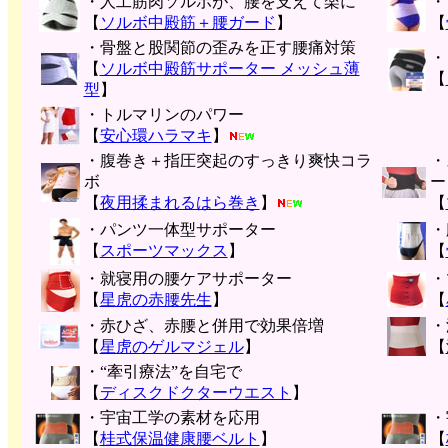
・人工筋肉ソルボが、腰を支えて楽に
・
【
ソルボ中殿筋＋腰ガード
】
【
・骨盤と股関節の歪みを正す腰痛対策
・
【
ソルボ中殿筋サポーター メッシュ薄
【
型
】
・トルマリンのパワー
【
安心環ハラマキ
】
・腹巻き＋指圧突起のすっきり爽快コラ
・
ボ
ー
【
夜用揉まれるはら巻き
】
【
・パンツ一体型サポーター
・
【
スポーツマックス
】
【
・就寝用の腰ケアサポーター
・
【
星虎の赤腰先生
】
【
・赤ひざ、赤腰と併用で効果倍増
・
【
星虎のゲルマジェル
】
【
・“牽引療法”を自宅で
【
ディスクドクターウエスト
】
・宇宙工学の素材を応用
・
【
桂式保温健康腰ベルト
】
【