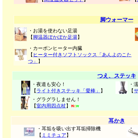
脚ウォーマー
・お湯を使わない足湯
【
脚温器ぽかぽか足湯
】
・カーボンヒーター内臓
【
ヒーター付きソフトソックス「あんよのこた
つ」
】
つえ、ステッキ
・夜道も安心！
・
【
ライト付きステッキ「愛棒」
】
【
・グラグラしません！
【
室内用四点杖
】
耳かき
・耳垢を吸い出す耳垢掃除機
【
ミミチュア
】