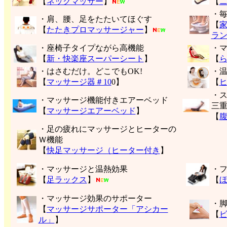
【
ネックマッサー
】
【
・
・肩、腰、足をたたいてほぐす
【
【
たたきプロマッサージャー
】
ラ
・座椅子タイプながら高機能
・
【
新・快楽座スーパーシート
】
【
・はさむだけ。どこでもOK!
・
【
マッサージ器＃10
0】
【
・
・マッサージ機能付きエアーベッド
三
【
マッサージエアーベッド
】
【
・足の疲れにマッサージとヒーターの
Ｗ機能
【
快足マッサージ（ヒーター付き
】
・マッサージと温熱効果
・
【
足ラックス
】
【
・マッサージ効果のサポーター
・
【
マッサージサポーター「アシカー
【
ル」
】