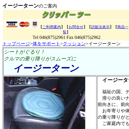
イージーターン
のご案内
【
ご利用案内
】【
お問合せ
】【
訪販法表示
】【
商品一
覧
】
Tel 046(875)2961 Fax 046(875)2962
トップページ
>
体をサポート
>
クッション
>イージーターン
シートがぐるり！
クルマの乗り降りがスムーズに
イージーターン
商
イージータ
福祉の国、デ
滑りの良いナ
前向きに、前
お年寄りや体
の乗り降りが
ご家庭内でも