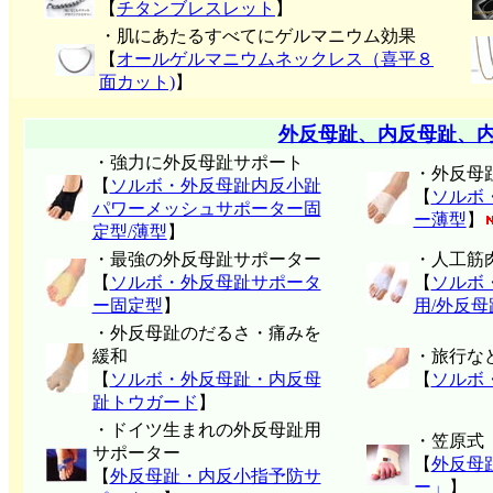
【
チタンブレスレット
】
・肌にあたるすべてにゲルマニウム効果
【
オールゲルマニウムネックレス（喜平８
面カット)
】
外反母趾、内反母趾、
・強力に外反母趾サポート
・外反母
【
ソルボ・外反母趾内反小趾
【
ソルボ
パワーメッシュサポーター固
ー薄型
】
定型/薄型
】
・最強の外反母趾サポーター
・人工筋
【
ソルボ・外反母趾サポータ
【
ソルボ
ー固定型
】
用/外反
・外反母趾のだるさ・痛みを
緩和
・旅行な
【
ソルボ・外反母趾・内反母
【
ソルボ
趾トウガード
】
・ドイツ生まれの外反母趾用
・笠原式
サポーター
【
外反母
【
外反母趾・内反小指予防サ
ー」
】