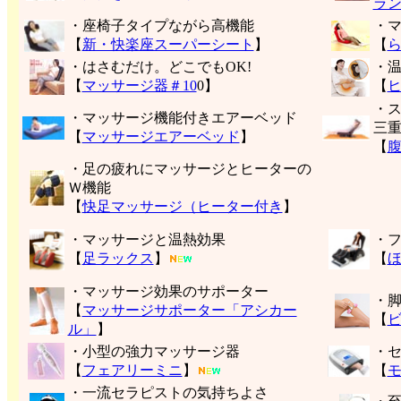
ラ
・座椅子タイプながら高機能
・
【
新・快楽座スーパーシート
】
【
・はさむだけ。どこでもOK!
・
【
マッサージ器＃10
0】
【
・
・マッサージ機能付きエアーベッド
三
【
マッサージエアーベッド
】
【
・足の疲れにマッサージとヒーターの
Ｗ機能
【
快足マッサージ（ヒーター付き
】
・マッサージと温熱効果
・
【
足ラックス
】
【
・マッサージ効果のサポーター
・
【
マッサージサポーター「アシカー
【
ル」
】
・小型の強力マッサージ器
・
【
フェアリーミニ
】
【
モ
・一流セラピストの気持ちよさ