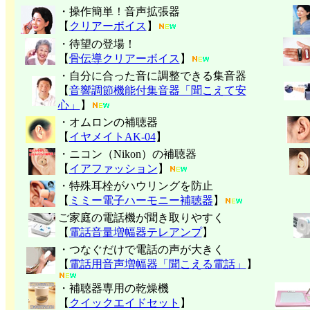
・操作簡単！音声拡張器
【
クリアーボイス
】
・待望の登場！
【
骨伝導クリアーボイス
】
・自分に合った音に調整できる集音器
【
音響調節機能付集音器「聞こえて安
心」
】
・オムロンの補聴器
【
イヤメイトAK-04
】
・ニコン（Nikon）の補聴器
【
イアファッション
】
・特殊耳栓がハウリングを防止
【
ミミー電子
ハーモニー補聴器
】
ご家庭の電話機が聞き取りやすく
【
電話音量増幅器テレアンプ
】
・つなぐだけで電話の声が大きく
【
電話用音声増幅器「聞こえる電話」
】
・補聴器専用の乾燥機
【
クイックエイドセット
】