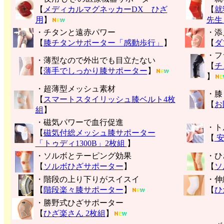
【
メディカルマグネッカーDX ひざ
【
就
用
】
先生
・チタンと遠赤パワー
・添
【
膝チタンサポーター「感動歩行」
】
【
ダ
・フ
・薄型なので外出でも目立たない
【
チ
【
薄手でしっかり膝サポーター
】
】
・超薄型メッシュ素材
・膝
【
スマートスタイリッシュ膝ベルト4枚
【
お
組
】
・磁気パワーで血行促進
・ト
【
磁気付総メッシュ膝サポーター
【
安
「トゥディ1300B」2枚組
】
・ソルボとテーピング効果
・ひ
【
ソルボひざサポーター
】
【
ソ
・階段の上り下りがスイスイ
・伸
【
階段楽々膝サポーター
】
【
ひ
・勝野式ひざサポーター
【
ひざ楽さん 2枚組
】