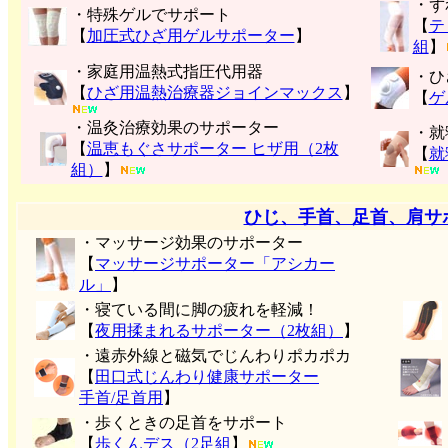
・ず
・特殊ゲルでサポート
【
テ
【
加圧式ひざ用ゲルサポーター
】
組
】
・家庭用温熱式指圧代用器
・ひ
【
ひざ用温熱治療器ジョインマックス
】
【
ゲ
・温灸治療効果のサポーター
・就
【
温恵もぐさサポーター ヒザ用（2枚
【
就
組）
】
ひじ、手首、足首、肩サ
・マッサージ効果のサポーター
【
マッサージサポーター「アシカー
ル」
】
・寝ている間に脚の疲れを軽減！
【
夜用揉まれるサポーター（2枚組）
】
・遠赤外線と磁気でじんわりポカポカ
【
田口式じんわり健康サポーター
手首/足首用
】
・歩くときの足首をサポート
【
歩くんデス（2足組
】