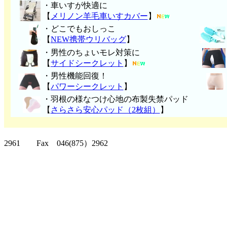
・車いすが快適に
【
メリノン羊毛車いすカバー
】
・どこでもおしっこ
【
NEW携帯ウリバッグ
】
・男性のちょいモレ対策に
【
サイドシークレット
】
・男性機能回復！
【
パワーシークレット
】
・
羽根の様なつけ心地の布製失禁パッ
ド
【
さらさら安心パッド（2枚組）
】
クリッパーツー T
2961 Fax 046(875）2962