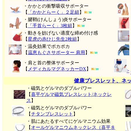
・かかとの衝撃吸収サポーター
【
「かかとらーく」２足組
】
・腱鞘(けんしょう)炎サポーター
【
「手首らーく」3枚組
】
・動きを妨げない適度な締め付け感
【
星虎の赤ひじ先生2枚組
】
・温灸効果でポカポカ
【
温恵もぐさサポーター 肩用
】
・肩と首の整体サポーター
【
メディカルマグネッカーDX
】
>
健康ブレスレット、ネ
・磁気とゲルマのダブルパワー
【
喜平ゲルマ磁気ブレスレット/ネックレ
ス
】
・磁気とゲルマのダブルパワー
【
チタンブレスレット
】
・肌にあたるすべてにゲルマニウム効果
【
オールゲルマニウムネックレス（喜平８