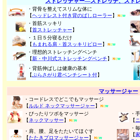
ストレッチャー―ストレッチ、スト
・背骨を整えてスリムな体に
【
ヘッドレスト付き背のばしローラー
】
・首筋スッキリ
【
首ストレッチャー
】
・１日５分寝るだけ
【
もまれる肩・首スッキリピロー
】
・理想的ストレッチングベンチ
【
新・中川式ストレッチングベンチ
】
・背筋伸ばしは健康の基本
【
ぶらさがり君ベンチシート付
】
マッサージャー
・コードレスでどこでもマッサージ
【
ルルド ネックマッサージャー
】
・ぴったりツボをマッサージ
・
【
ネックマッサー
】
【
・
・肩、腰、足をたたいてほぐす
【
【
たたきプロマッサージャー
】