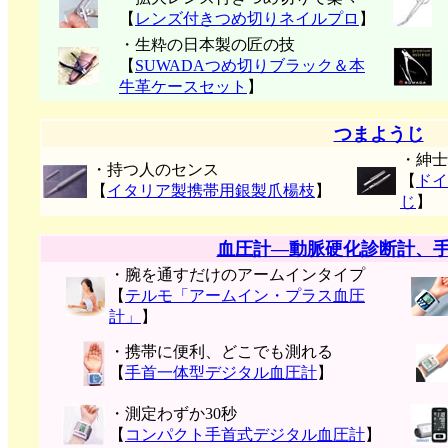
【
レンズ付きつめ切りネイルプロ
】
・生粋の日本製の匠の技
【
SUWADAつめ切りブラック＆本
牛革ケースセット
】
つまようじ
・紳士
・持つ人のセンス
【
ドイ
【
イタリア製携帯用銀製爪楊枝
】
じ
】
血圧計―動脈硬化診断計、
・腕を通すだけのアームインタイプ
【
テルモ「アームイン・プラス血圧
計」
】
・携帯に便利、どこでも測れる
【
手首一体型デジタル血圧計
】
・測定わずか30秒
【
コンパクト手首式デジタル血圧計
】