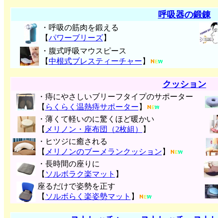
呼吸器の鍛錬
・呼吸の筋肉を鍛える
【
パワーブリーズ
】
・腹式呼吸マウスピース
【
中根式ブレスティーチャー
】
クッション
・痔にやさしいブリーフタイプのサポーター
【
らくらく温熱痔サポーター
】
・薄くて軽いのに驚くほど暖かい
【
メリノン・座布団（2枚組）
】
・ヒツジに癒される
【
メリノンのブーメランクッション
】
・長時間の座りに
【
ソルボラク楽マット
】
座るだけで姿勢を正す
【
ソルボらく楽姿勢マット
】