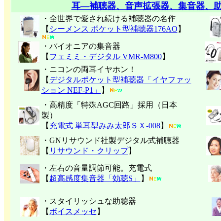
耳―補聴器、音声拡張器、集音器、
・全世界で愛され続ける補聴器の名作
【
シーメンス ポケット型補聴器176AO
】
・パイオニアの集音器
【
フェミミ・デジタル VMR-M800
】
・ニコンの両耳イヤホン！
【
デジタルポケット型補聴器「イヤファッ
ション NEF-P1」
】
・高精度「特殊AGC回路」採用（日本
製）
【
充電式 単耳型みみ太郎ＳＸ-008
】
・GNリサウンド社製デジタル式補聴器
【
リサウンド・クリップ
】
・左右の音量調節可能。充電式
【
超高感度集音器「効聴S」
】
・スタイリッシュな助聴器
【
ボイスメッセ
】