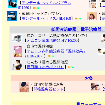
・
【
モンデール ヘッドスパプラス
【
モ
iD1260
】
・家庭用ヘッドスパマシン
・
【
モンデール ヘッドスパiD1168
】
【
低周波治療器、電子治療器
・痛み、コリ、温熱治療がこの1台で！
【
オムロン電気治療器 HV-F5200
】
・自宅で温熱治療
【
オムロン赤外線治療器「温熱効果」
（HIR-226）
】
・じんわり温める温熱治療
【
夢日和（ゆめびより）
】
お灸
・自宅で簡単にお灸
・
【
間接温灸器セット
】
【
脚ウォーマー