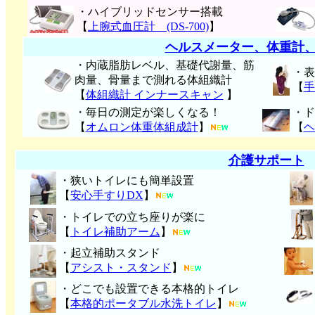
・ハイブリッドセンサー搭載
【
上腕式血圧計 (DS-700)
】
ヘルスメーター、体重計
・内蔵脂肪レベル、基礎代謝量、筋
・表
肉量、骨量まで測れる体組織計
【
手
【
体組織計 インナースキャン
】
・毎日の測定が楽しくなる！
・ド
【
オムロン体重体組成計
】
【
ヘ
介護サポート
・狭いトイレにも簡単設置
【
安心手すりDX
】
・トイレでの立ち座りが楽に
【
トイレ補助アーム
】
・起立補助スタンド
【
アシスト・スタンド
】
・どこでも設置できる本格的トイレ
【
本格的ポータブル水洗トイレ
】