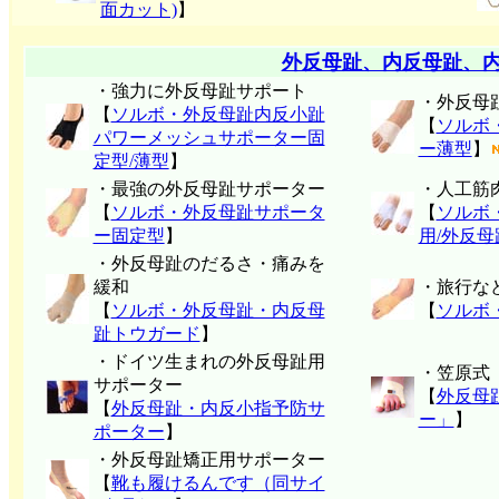
面カット)
】
外反母趾、内反母趾、
・強力に外反母趾サポート
・外反母
【
ソルボ・外反母趾内反小趾
【
ソルボ
パワーメッシュサポーター固
ー薄型
】
定型/薄型
】
・最強の外反母趾サポーター
・人工筋
【
ソルボ・外反母趾サポータ
【
ソルボ
ー固定型
】
用/外反
・外反母趾のだるさ・痛みを
緩和
・旅行な
【
ソルボ・外反母趾・内反母
【
ソルボ
趾トウガード
】
・ドイツ生まれの外反母趾用
・笠原式
サポーター
【
外反母
【
外反母趾・内反小指予防サ
ー」
】
ポーター
】
・外反母趾矯正用サポーター
【
靴も履けるんです（同サイ