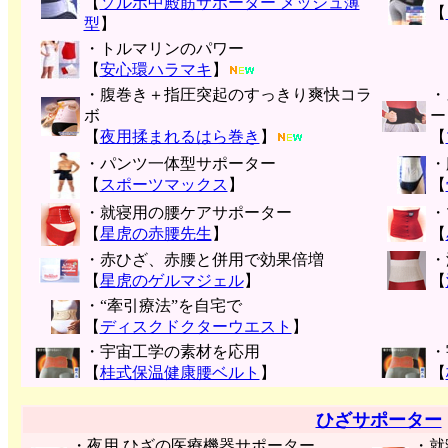
【
ソルボ中殿筋サポーター メッシュ薄
【
型
】
・トルマリンのパワー
【
安心環ハラマキ
】
・腹巻き＋指圧突起のすっきり爽快コラ
・
ボ
ー
【
夜用揉まれるはら巻き
】
【
・パンツ一体型サポーター
・
【
スポーツマックス
】
【
・就寝用の腰ケアサポーター
・
【
星虎の赤腰先生
】
【
・赤ひざ、赤腰と併用で効果倍増
・
【
星虎のゲルマジェル
】
【
・“牽引療法”を自宅で
【
ディスクドクターウエスト
】
・宇宙工学の素材を応用
・
【
桂式保温健康腰ベルト
】
【
ひざサポーター
・夜用 ひざの医療機器サポーター
・就