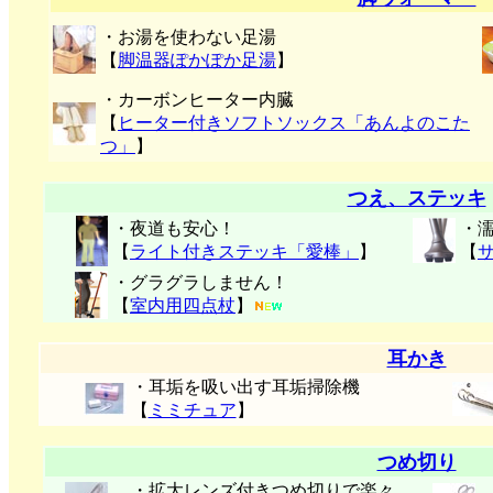
・お湯を使わない足湯
【
脚温器ぽかぽか足湯
】
・カーボンヒーター内臓
【
ヒーター付きソフトソックス「あんよのこた
つ」
】
つえ、ステッキ
・夜道も安心！
・
【
ライト付きステッキ「愛棒」
】
【
・グラグラしません！
【
室内用四点杖
】
耳かき
・耳垢を吸い出す耳垢掃除機
【
ミミチュア
】
つめ切り
・拡大レンズ付きつめ切りで楽々