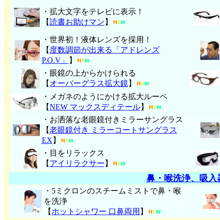
・拡大文字をテレビに表示！
【
読書お助けマン
】
・世界初！液体レンズを採用！
【
度数調節が出来る「アドレンズ
P.O.V」
】
・眼鏡の上からかけられる
【
オーバーグラス拡大鏡
】
・メガネのようにかける拡大ルーペ
【
NEW マックスディテール
】
・お洒落な老眼鏡付きミラーサングラス
【
老眼鏡付き ミラーコートサングラス
EX
】
・目をリラックス
【
アイリラクサー
】
鼻・喉洗浄、吸入
・5ミクロンのスチームミストで鼻・喉
を洗浄
【
ホットシャワー 口鼻両用
】