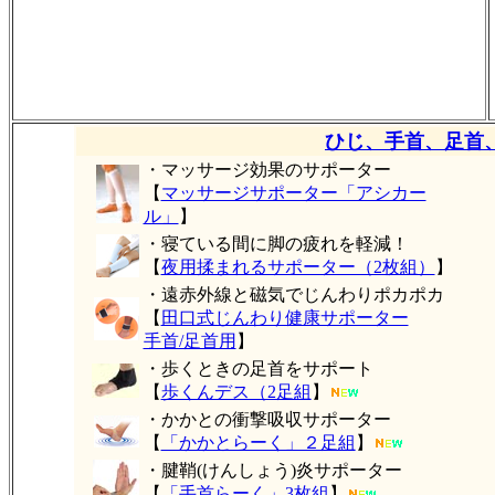
ひじ、手首、足首
・マッサージ効果のサポーター
【
マッサージサポーター「アシカー
ル」
】
・寝ている間に脚の疲れを軽減！
【
夜用揉まれるサポーター（2枚組）
】
・遠赤外線と磁気でじんわりポカポカ
【
田口式じんわり健康サポーター
手首/足首用
】
・歩くときの足首をサポート
【
歩くんデス（2足組
】
・かかとの衝撃吸収サポーター
【
「かかとらーく」２足組
】
・腱鞘(けんしょう)炎サポーター
【
「手首らーく」3枚組
】