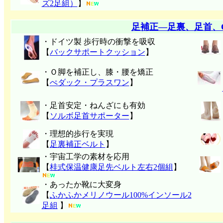
ズ2足組）
】
足補正―足裏、足首、
・ドイツ製 歩行時の衝撃を吸収
【
バックサポートクッション
】
・Ｏ脚を補正し、膝・腰を矯正
【
ぺダック・プラスワン
】
・足首安定・ねんざにも有効
【
ソルボ足首サポーター
】
・理想的歩行を実現
【
足裏補正ベルト
】
・宇宙工学の素材を応用
【
桂式保温健康足先ベルト左右2個組
】
・あったか靴に大変身
【
ふかふかメリノウール100%インソール2
足組
】