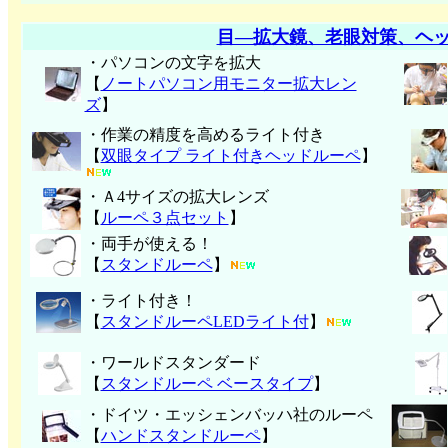
目―拡大鏡、老眼対策、ヘ
・パソコンの文字を拡大
【
ノートパソコン用モニター拡大レン
ズ
】
・作業の精度を高めるライト付き
【
双眼タイプ ライト付きヘッドルーペ
】
・Ａ4サイズの拡大レンズ
【
ルーペ３点セット
】
・両手が使える！
【
スタンドルーペ
】
・ライト付き！
【
スタンドルーペLEDライト付
】
・ワールドスタンダード
【
スタンドルーペ ベースタイプ
】
・ドイツ・エッシェンバッハ社のルーペ
【
ハンド
スタンドルーペ
】