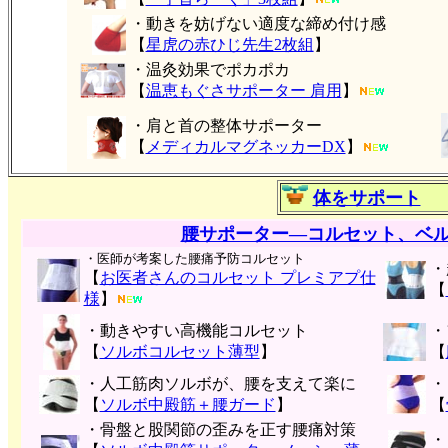
・動きを妨げない適度な締め付け感
【
星虎の赤ひじ先生2枚組
】
・温灸効果でポカポカ
【
温恵もぐさサポーター 肩用
】
・肩と首の整体サポーター
【
メディカルマグネッカーDX
】
体をサポート
腰サポーター―コルセット、ベ
・医師が考案した腰痛予防コルセット
・
【
お医者さんのコルセット プレミアプ仕
【
様
】
・動きやすい高機能コルセット
・
【
ソルボコルセット薄型
】
【
・人工筋肉ソルボが、腰を支えて楽に
・
【
ソルボ中殿筋＋腰ガード
】
【
・骨盤と股関節の歪みを正す腰痛対策
・