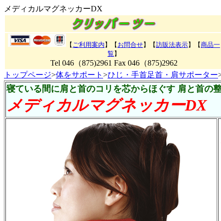
メディカルマグネッカーDX
【
ご利用案内
】【
お問合せ
】【
訪販法表示
】
【
商品一
覧
】
Tel 046（875)2961 Fax 046（875)2962
トップページ
>
体をサポート
>
ひじ・手首足首・肩サポーター
寝ている間に肩と首のコリを芯からほぐす 肩と首の
メディカルマグネッカーDX