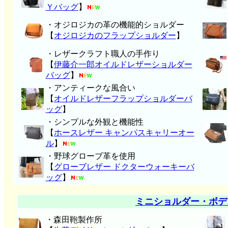
Ｙバッグ
】
・オジロジカの革の機能的ショルダー
【
オジロジカのフラップショルダー
】
・レザークラフト職人の手作り
【
伊藤介一郎オイルドレザーショルダー
バッグ
】
・アンティークな風合い
【
オイルドレザーフラップショルダーバ
ッグ
】
・シンプルな外観と機能性
【
ホースレザー キャンパスキャリーオー
ル
】
・野球グローブ革を使用
【
グローブレザー ドクターウォーキーバ
ッグ
】
ミニショルダー・ボデ
・森田鞄製作所