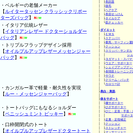
│ ├
美顔器
・ベルギーの老舗メーカー
│ ├
脱毛
│ ├
ヘアケア
【
ルイタータッセン クラッシックリポー
│ ├
美容せっけん
ターズバッグ
】
│ ├
ネイルケア
│ └
肌チェッカー
・イタリア伝統レザー
│
├
ダイエット
【
イタリアンレザー ドクターショルダー
│ ├
ＥＭＳ
バッグ
】
│ ├
ステッパー
│ ├
乗馬・サーフィン運
・トリプルフラップデザイン採用
│ ├
クッション
【
オイルプルアップレザーメッセンジャー
│ ├
スリッパ・サンダル
│ │
シュ
バッグ
】
│ ├
ヨガマット・スパマ
│ ├
ウエア・サポーター
│ ├
シェイプアップグッ
│ ├
表情筋トレーニング
│ ├
サウナ
│ ├
クリーム・パッチ
│ └
カロリー計
・カンガルー革で軽量・耐久性を実現
│
├
美白・美肌
【
ルー・メッセンジャーバッグ
】
│
├
体をサポート
│ ├
腰サポーター
・トートバッグにもなるショルダー
│ ├
ひざサポーター
│ ├
ひじ・足首・手首・
【
ペニッシュミント ピッキー
】
│ │
サポータ
│ ├
足裏・足指補正
・口枠開閉式のトート
│ ├
クッション
│ ├
ストレッチャー
【
オイルプルアップレザードクタートート
│ ├
マッサージャー