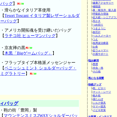
バッグ
】
│ ├
健康アクセサリー
│ ├
補聴器
・滑らかなイタリア革使用
│ ├
鼻・喉洗浄、吸入器
│ ├
呼吸筋力増強
【
Tesori Toscani イタリア製レザーショルダ
│ ├
拡大鏡・シニアグラ
ーバッグ
】
│ ├
耳かき
│ ├
つめ切り
│ ├
つまようじ
・アメリカ開拓魂を受け継いだバッグ
│ ├
血圧計
【
ラチコ社 ヒューマンバッグ
】
│ ├
ヘルスメーター
│ ├
つえ
│ ├
低周波治療器
│ ├
お灸
・京友禅の黒
│ ├
足ウォーマー
【
木黒「Bigゲームバッグ」
】
│ └
介護サポート
│
├
悩み解消
・フラップタイプ本格派メッセンジャー
│ ├
禁煙
【
ペニッシュミント ショルダーバッグ・
│ ├
水虫・他
│ └
その他
ミグラトリー
】
│
├
気になる頭髪
│
├
快眠グッズ
│ ├
枕、ピロー
│ ├
マット・シーツ
│ ├
抱き枕
│ ├
湯たんぽ
ィバッグ
│ ├
シルク寝具
│ ├
サマー寝具
・鞄の街「豊岡」製
│ └
イビキ対策
│
【
マウンテンスミス2WAYショルダーバッ
├
お部屋・インテリア