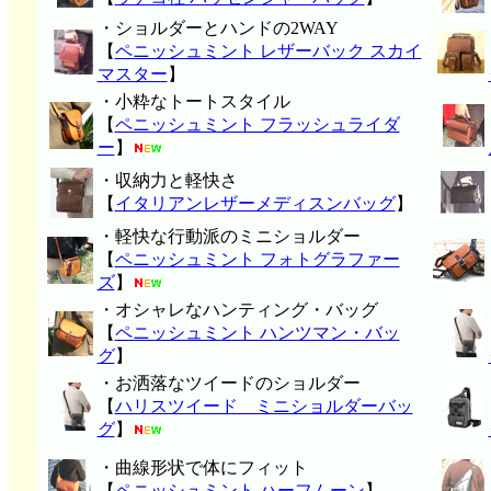
・ショルダーとハンドの2WAY
【
ペニッシュミント レザーバック スカイ
マスター
】
・小粋なトートスタイル
【
ペニッシュミント フラッシュライダ
ー
】
・収納力と軽快さ
【
イタリアンレザーメディスンバッグ
】
・軽快な行動派のミニショルダー
【
ペニッシュミント フォトグラファー
ズ
】
・オシャレなハンティング・バッグ
【
ペニッシュミント ハンツマン・バッ
グ
】
・お洒落なツイードのショルダー
【
ハリスツイード ミニショルダーバッ
グ
】
・曲線形状で体にフィット
【
ペニッシュミント ハーフムーン
】