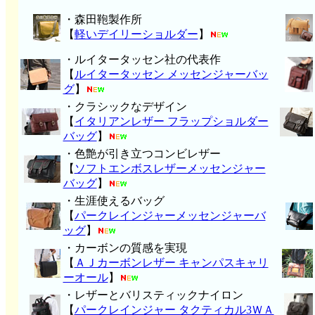
・森田鞄製作所
【
軽いデイリーショルダー
】
・ルイタータッセン社の代表作
【
ルイタータッセン メッセンジャーバッ
グ
】
・クラシックなデザイン
【
イタリアンレザー フラップショルダー
バッグ
】
・色艶が引き立つコンビレザー
【
ソフトエンボスレザーメッセンジャー
バッグ
】
・生涯使えるバッグ
【
パークレインジャーメッセンジャーバ
ッグ
】
・カーボンの質感を実現
【
ＡＪカーボンレザー キャンパスキャリ
ーオール
】
・レザーとバリスティックナイロン
【
パークレインジャー タクティカル3ＷＡ