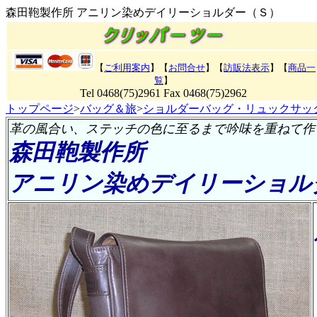
森田鞄製作所 アニリン染めデイリーショルダー（Ｓ）
【
ご利用案内
】【
お問合せ
】【
訪販法表示
】【
商品一
覧
】
Tel 0468(75)2961 Fax 0468(75)2962
トップページ
>
バッグ＆旅
>
ショルダーバッグ・リュックサッ
革の風合い、ステッチの色に至るまで吟味を重ねて作
森田鞄製作所
アニリン染めデイリーショル