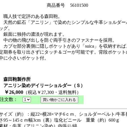
商品番号
56101500
職人技で定評のある森田鞄。
天然の鉱石「アニリン」で染めたシンプルな牛革ショルダー
ッグ。
銀面に独持の濃淡が現れます。
中の物の飛び出しを防ぐ両手引きのファスナーを採用。
カブセ部分裏側に隠しポケットがあり「suica」を収納すれば
定期券を取り出さずにタッチ＆ゴーが可能です。背段ポケット
中に小さいポケット付。
森田鞄製作所
アニリン染めデイリーショルダー（Ｓ）
￥26,000
（税込￥27,300・送料無料）
注文数：
サイズ（約）：縦22×横28×マチ6ｃｍ、ショルダーベルト/牛革
さ95～145ｃｍ幅3cm（裏）塩化ビニール 重量（約）600ｇ
素材：牛革（アリニン染め）内張り/綿