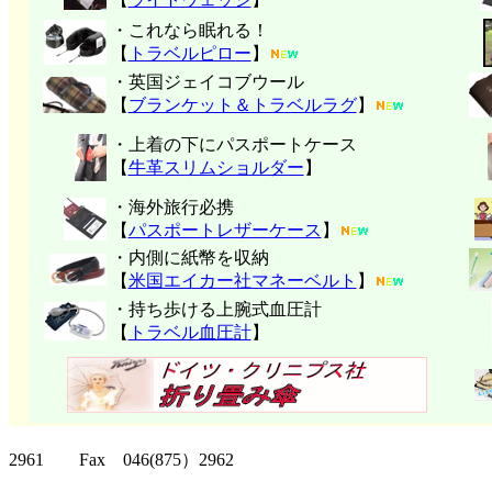
・これなら眠れる！
【
トラベルピロー
】
・英国ジェイコブウール
【
ブランケット＆トラベルラグ
】
・上着の下にパスポートケース
【
牛革スリムショルダー
】
・海外旅行必携
【
パスポートレザーケース
】
・内側に紙幣を収納
【
米国エイカー社マネーベルト
】
・持ち歩ける上腕式血圧計
【
トラベル血圧計
】
クリッパーツー T
2961 Fax 046(875）2962