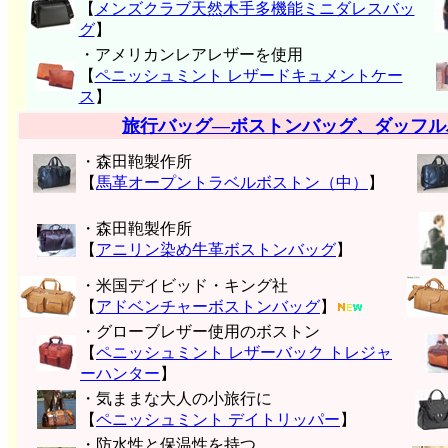
【
メンズクラブ天然木手多機能ミニダレスバッ
グ
】
・アメリカンレアレザーを使用
【
ペニッシュミント レザードキュメントケー
ス
】
旅行バッグ―ボストンバッグ、ダッフル
・森田鞄製作所
【
馬革オープントラベルボストン（中）
】
・森田鞄製作所
【
アニリン染め牛革ボストンバッグ
】
・米国デイビッド・キング社
【
アドベンチャーボストンバッグ
】
・グローブレザー使用のボストン
【
ペニッシュミント レザーバック トレジャ
ーハンター
】
・気ままな大人の小旅行に
【
ペニッシュミント デイトリッパー
】
・防水性と保温性を持つ