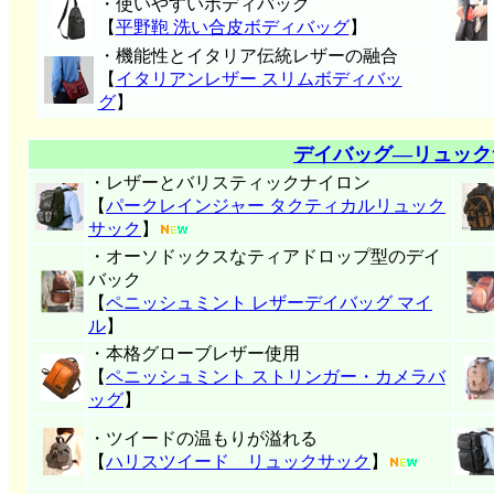
・使いやすいボディバッグ
【
平野鞄 洗い合皮ボディバッグ
】
・機能性とイタリア伝統レザーの融合
【
イタリアンレザー スリムボディバッ
グ
】
デイバッグ―リュック
・レザーとバリスティックナイロン
【
パークレインジャー タクティカルリュック
サック
】
・オーソドックスなティアドロップ型のデイ
バック
【
ペニッシュミント レザーデイバッグ マイ
ル
】
・本格グローブレザー使用
【
ペニッシュミント ストリンガー・カメラバ
ッグ
】
・ツイードの温もりが溢れる
【
ハリスツイード リュックサック
】