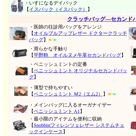
・いすになるデイパック
【
イスバック（イスパック）
】
クラッチバッグ―セカンド
・医師の往診用バッグをアレンジ
【
オイルプルアップレザー ドクタークラッチ
バッグ
】
・滑らかな手触り
【
平野鞄 オイルヌメ牛革セカンドバッグ
】
・ペニッシュミントの定番
【
ペニッシュミント オリジナルセカンドバッ
グ
】
・薄型で持ちやすい
【
ペニッシュミント Ｍ2（エム2）
】
・メインバッグに入るオーガナイザー
【
ペニッシュミント A1
】
・最小限のアイテムを便利に収納
【
Snobbistフィレンツェレザー システムチェ
ックインケース
】