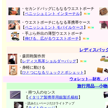
・セカンドバッグにもなるウエストポーチ
【
ペニッシュミント インターナル
】
・ウエストポーチにもなる革携帯ケース
【
ペニッシュミント モバイルケース
】
・手ぶら外出の薄型ウエストポーチ
【
伸びる、広がるウエストポーチ
】
レディスバッ
・森田鞄製作所
【
レディス馬革ショルダーバッグ
】
・身軽に動ける
【
ひとつになるリュックとポシェット
】
ウォレット―財布、パ
旅行用品―小物
・持つ人のセンス
【
イタリア製携帯用銀製爪楊枝
】
・読みたいページだけライトアップ
【
ライトウェッジ
】