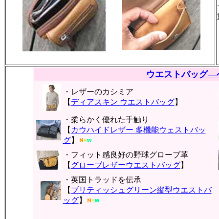
ウエストバッグ―
・レザーのカシミア
【
ディアスキン ウエストバッグ
】
・柔らかく優れた手触り
【
カウハイドレザー 多機能ウェストバッ
グ
】
・フィット感良好の野球グローブ革
【
グローブレザーウエストバッグ
】
・英国トラッドを伝承
【
ブリティッシュグリーン縦型ウエストバ
ッグ
】