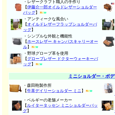
・レザークラフト職人の手作り
【
伊藤介一郎オイルドレザーショルダー
バッグ
】
・アンティークな風合い
【
オイルドレザーフラップショルダーバ
ッグ
】
・シンプルな外観と機能性
【
ホースレザー キャンパスキャリーオー
ル
】
・野球グローブ革を使用
【
グローブレザー ドクターウォーキーバ
ッグ
】
ミニショルダー・ボデ
・森田鞄製作所
【
牛革デイリーショルダー ミニ
】
・ベルギーの老舗メーカー
【
ルイタータッセン ミニショルダーバッ
グ
】