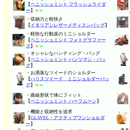
【
ペニッシュミント フラッシュライダ
ー
】
・収納力と軽快さ
【
イタリアンレザーメディスンバッグ
】
・軽快な行動派のミニショルダー
【
ペニッシュミント フォトグラファー
ズ
】
・オシャレなハンティング・バッグ
【
ペニッシュミント ハンツマン・バッ
グ
】
・お洒落なツイードのショルダー
【
ハリスツイード ミニショルダーバッ
グ
】
・曲線形状で体にフィット
【
ペニッシュミント ハーフムーン
】
・機能と収納性を追求
【
GLAVEL・アクティブワンショルダ
ー
】