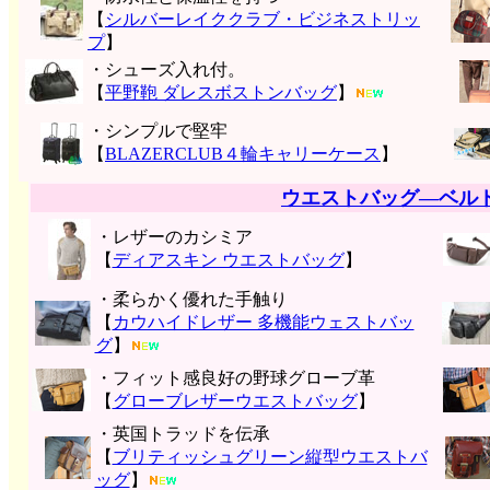
【
シルバーレイククラブ・ビジネストリッ
プ
】
・シューズ入れ付。
【
平野鞄 ダレスボストンバッグ
】
・シンプルで堅牢
【
BLAZERCLUB４輪キャリーケース
】
ウエストバッグ―ベル
・レザーのカシミア
【
ディアスキン ウエストバッグ
】
・柔らかく優れた手触り
【
カウハイドレザー 多機能ウェストバッ
グ
】
・フィット感良好の野球グローブ革
【
グローブレザーウエストバッグ
】
・英国トラッドを伝承
【
ブリティッシュグリーン縦型ウエストバ
ッグ
】