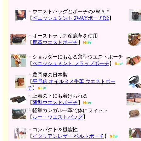
・ウエストバッグとポーチの2ＷＡＹ
【
ペニッシュミント 2WAYポーチR2
】
・オーストラリア産鹿革を使用
【
鹿革ウエストポーチ
】
・ショルダーにもなる薄型ウエストポーチ
【
ペニッシュミント フラップポーチ
】
・豊岡発の日本製
【
平野鞄 オイルヌメ牛革 ウエストポー
チ
】
・上着の下にも着けられる
【
薄型ウエストポーチ
】
・軽量カンガルー革で体にフィット
【
ルー・ウエストバッグ
】
・コンパクト＆機能性
【
イタリアンレザー ベルトポーチ
】