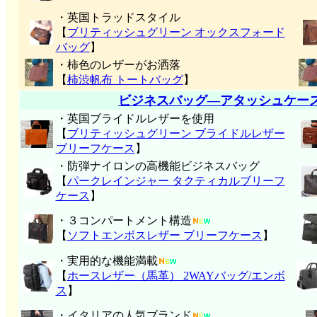
・英国トラッドスタイル
【
ブリティッシュグリーン オックスフォード
バッグ
】
・柿色のレザーがお洒落
【
柿渋帆布 トートバッグ
】
ビジネスバッグ―アタッシュケー
・英国ブライドルレザーを使用
【
ブリティッシュグリーン ブライドルレザー
ブリーフケース
】
・防弾ナイロンの高機能ビジネスバッグ
【
パークレインジャー タクティカルブリーフ
ケース
】
・３コンパートメント構造
【
ソフトエンボスレザー ブリーフケース
】
・実用的な機能満載
【
ホースレザー（馬革） 2WAYバッグ/エンボ
ス
】
・イタリアの人気ブランド