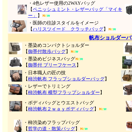
・4色レザー使用の2WAYバッグ
【
ペニッシュミント・レザーバッグ「マイキ
ー」
】
・医師の往診スタイルをイメージ
【
ハリスツイード クラッチバッグ
】
帆布ショルダーバ
・墨染めコンパクトショルダー
【
御墨付
散歩バッグ
】
・墨染めビジネスバッグ
【
御墨付 ブリーフケース
】
・日本職人の匠の技
【
柿渋帆布 フラップショルダーバッグ
】
・レザーでトリミング
【
柿渋帆布 横型フラップショルダー
】
・ボディバッグとウエストバッグ
【
柿渋帆布２ｗａｙボディバッグ
】
・柿渋染めフラップバッグ
【
哲学の道・散策バッグ
】