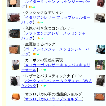
【
ルイタータッセン メッセンジャーバッ
グ
】
・クラシックなデザイン
【
イタリアンレザー フラップショルダー
バッグ
】
・色艶が引き立つコンビレザー
【
ソフトエンボスレザーメッセンジャー
バッグ
】
・生涯使えるバッグ
【
パークレインジャーメッセンジャーバ
ッグ
】
・カーボンの質感を実現
【
ＡＪカーボンレザー キャンパスキャリ
ーオール
】
・レザーとバリスティックナイロン
【
パークレインジャー タクティカル3ＷＡ
Ｙバッグ
】
・オジロジカの革の機能的ショルダー
【
オジロジカのフラップショルダー
】