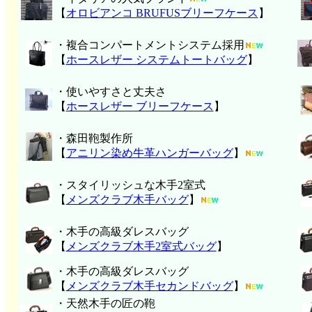
【
オロビアンコ BRUFUSブリーフケース
】
・複合コンパートメントシステム採用
【
ホースレザー システムトートバッグ
】
・使いやすさと丈夫さ
【
ホースレザー ブリーフケース
】
・森田鞄製作所
【
アニリン染め牛革ハンガーバッグ
】
・スタイリッシュな木手2室式
【
メンズクラブ木手バッグ
】
・木手の高級ダレスバッグ
【
メンズクラブ木手2室式バッグ
】
・木手の高級ダレスバッグ
【
メンズクラブ木手セカンドバッグ
】
・天然木手の匠の鞄