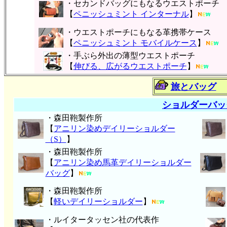
・セカンドバッグにもなるウエストポーチ
【
ペニッシュミント インターナル
】
・ウエストポーチにもなる革携帯ケース
【
ペニッシュミント モバイルケース
】
・手ぶら外出の薄型ウエストポーチ
【
伸びる、広がるウエストポーチ
】
旅とバッグ
ショルダーバッ
・森田鞄製作所
【
アニリン染めデイリーショルダー
（S）
】
・森田鞄製作所
【
アニリン染め馬革デイリーショルダー
バッグ
】
・森田鞄製作所
【
軽いデイリーショルダー
】
・ルイタータッセン社の代表作