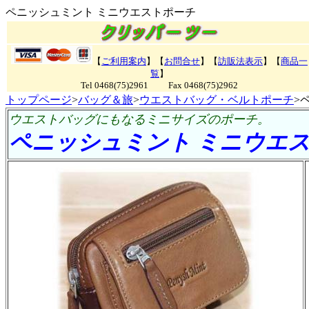
ペニッシュミント ミニウエストポーチ
【
ご利用案内
】【
お問合せ
】【
訪販法表示
】【
商品一
覧
】
Tel 0468(75)2961 Fax 0468(75)2962
トップページ
>
バッグ＆旅
>
ウエストバッグ・ベルトポーチ
>
ウエストバッグにもなるミニサイズのポーチ。
ペニッシュミント ミニウエ