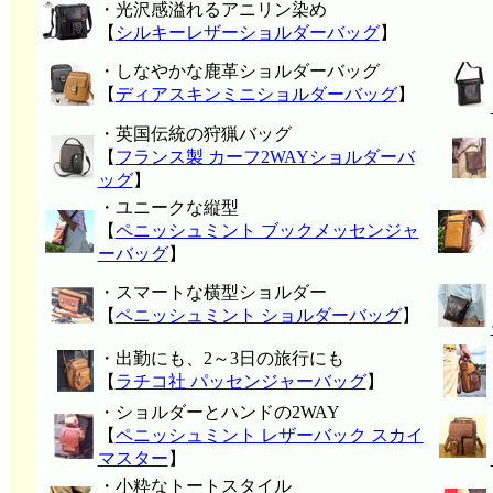
・光沢感溢れるアニリン染め
【
シルキーレザーショルダーバッグ
】
・しなやかな鹿革ショルダーバッグ
【
ディアスキンミニショルダーバッグ
】
・英国伝統の狩猟バッグ
【
フランス製 カーフ2WAYショルダーバ
ッグ
】
・ユニークな縦型
【
ペニッシュミント ブックメッセンジャ
ーバッグ
】
・スマートな横型ショルダー
【
ペニッシュミント ショルダーバッグ
】
・出勤にも、2～3日の旅行にも
【
ラチコ社 パッセンジャーバッグ
】
・ショルダーとハンドの2WAY
【
ペニッシュミント レザーバック スカイ
マスター
】
・小粋なトートスタイル