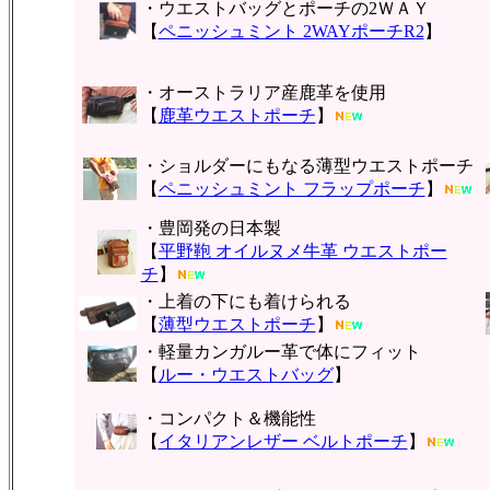
・ウエストバッグとポーチの2ＷＡＹ
【
ペニッシュミント 2WAYポーチR2
】
・オーストラリア産鹿革を使用
【
鹿革ウエストポーチ
】
・ショルダーにもなる薄型ウエストポーチ
【
ペニッシュミント フラップポーチ
】
・豊岡発の日本製
【
平野鞄 オイルヌメ牛革 ウエストポー
チ
】
・上着の下にも着けられる
【
薄型ウエストポーチ
】
・軽量カンガルー革で体にフィット
【
ルー・ウエストバッグ
】
・コンパクト＆機能性
【
イタリアンレザー ベルトポーチ
】