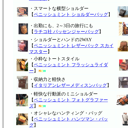
・スマートな横型ショルダー
【
ペニッシュミント ショルダーバッグ
】
・出勤にも、2～3日の旅行にも
【
ラチコ社 パッセンジャーバッグ
】
・ショルダーとハンドの2WAY
【
ペニッシュミント レザーバック スカイ
マスター
】
・小粋なトートスタイル
【
ペニッシュミント フラッシュライダ
ー
】
・収納力と軽快さ
【
イタリアンレザーメディスンバッグ
】
・軽快な行動派のミニショルダー
【
ペニッシュミント フォトグラファー
ズ
】
・オシャレなハンティング・バッグ
【
ペニッシュミント ハンツマン・バッ
グ
】