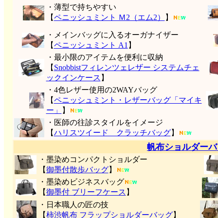
・薄型で持ちやすい
【
ペニッシュミント Ｍ2（エム2）
】
・メインバッグに入るオーガナイザー
【
ペニッシュミント A1
】
・最小限のアイテムを便利に収納
【
Snobbistフィレンツェレザー システムチェ
ックインケース
】
・4色レザー使用の2WAYバッグ
【
ペニッシュミント・レザーバッグ「マイキ
ー」
】
・医師の往診スタイルをイメージ
【
ハリスツイード クラッチバッグ
】
帆布ショルダーバ
・墨染めコンパクトショルダー
【
御墨付
散歩バッグ
】
・墨染めビジネスバッグ
【
御墨付 ブリーフケース
】
・日本職人の匠の技
【
柿渋帆布 フラップショルダーバッグ
】