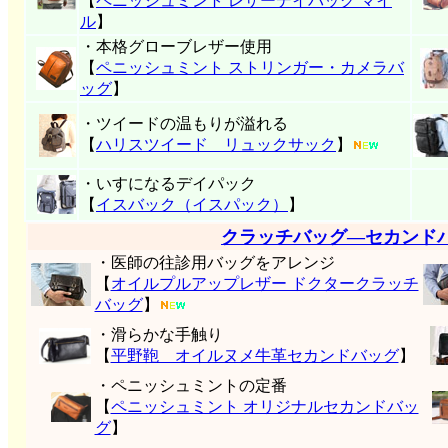
【
ペニッシュミント レザーデイバッグ マイ
ル
】
・本格グローブレザー使用
【
ペニッシュミント ストリンガー・カメラバ
ッグ
】
・ツイードの温もりが溢れる
【
ハリスツイード リュックサック
】
・いすになるデイパック
【
イスバック（イスパック）
】
クラッチバッグ―セカンド
・医師の往診用バッグをアレンジ
【
オイルプルアップレザー ドクタークラッチ
バッグ
】
・滑らかな手触り
【
平野鞄 オイルヌメ牛革セカンドバッグ
】
・ペニッシュミントの定番
【
ペニッシュミント オリジナルセカンドバッ
グ
】