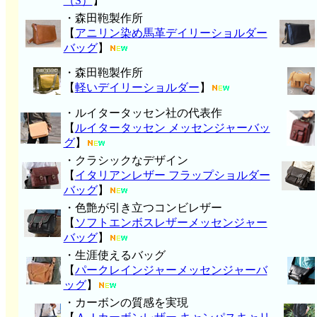
（S）
】
・森田鞄製作所
【
アニリン染め馬革デイリーショルダー
バッグ
】
・森田鞄製作所
【
軽いデイリーショルダー
】
・ルイタータッセン社の代表作
【
ルイタータッセン メッセンジャーバッ
グ
】
・クラシックなデザイン
【
イタリアンレザー フラップショルダー
バッグ
】
・色艶が引き立つコンビレザー
【
ソフトエンボスレザーメッセンジャー
バッグ
】
・生涯使えるバッグ
【
パークレインジャーメッセンジャーバ
ッグ
】
・カーボンの質感を実現