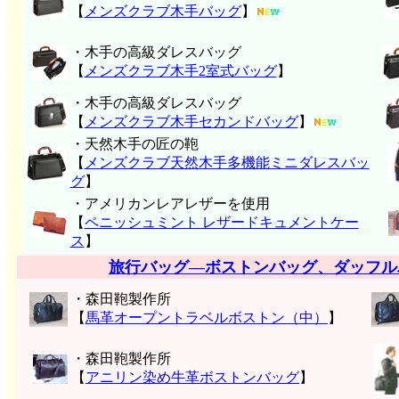
【
メンズクラブ木手バッグ
】
・木手の高級ダレスバッグ
【
メンズクラブ木手2室式バッグ
】
・木手の高級ダレスバッグ
【
メンズクラブ木手セカンドバッグ
】
・天然木手の匠の鞄
【
メンズクラブ天然木手多機能ミニダレスバッ
グ
】
・アメリカンレアレザーを使用
【
ペニッシュミント レザードキュメントケー
ス
】
旅行バッグ―ボストンバッグ、ダッフル
・森田鞄製作所
【
馬革オープントラベルボストン（中）
】
・森田鞄製作所
【
アニリン染め牛革ボストンバッグ
】