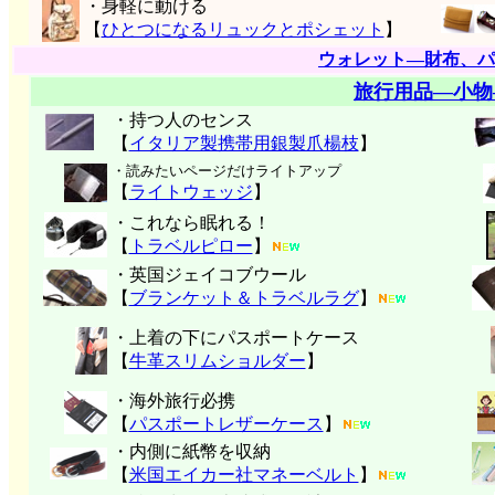
・身軽に動ける
【
ひとつになるリュックとポシェット
】
ウォレット―財布、パ
旅行用品―小物
・持つ人のセンス
【
イタリア製携帯用銀製爪楊枝
】
・読みたいページだけライトアップ
【
ライトウェッジ
】
・これなら眠れる！
【
トラベルピロー
】
・英国ジェイコブウール
【
ブランケット＆トラベルラグ
】
・上着の下にパスポートケース
【
牛革スリムショルダー
】
・海外旅行必携
【
パスポートレザーケース
】
・内側に紙幣を収納
【
米国エイカー社マネーベルト
】