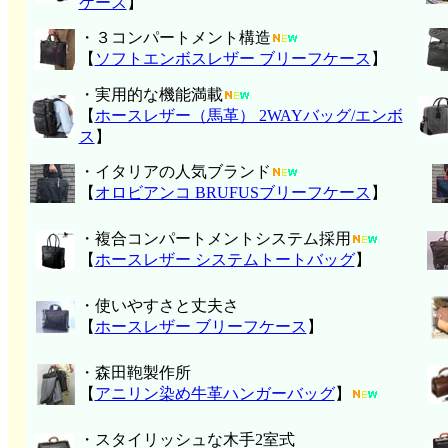
ケース
】
・３コンパートメント構造
【
ソフトエンボスレザー ブリーフケース
】
・実用的な機能満載
【
ホースレザー（馬革） 2WAYバッグ/エンボ
ス
】
・イタリアの人気ブランド
【
オロビアンコ BRUFUSブリーフケース
】
・複合コンパートメントシステム採用
【
ホースレザー システムトートバッグ
】
・使いやすさと丈夫さ
【
ホースレザー ブリーフケース
】
・森田鞄製作所
【
アニリン染め牛革ハンガーバッグ
】
・スタイリッシュな木手2室式