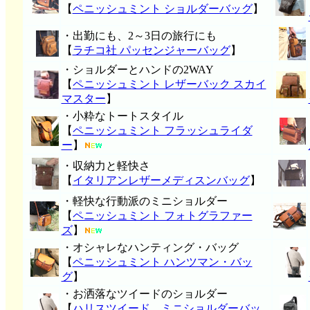
【
ペニッシュミント ショルダーバッグ
】
・出勤にも、2～3日の旅行にも
【
ラチコ社 パッセンジャーバッグ
】
・ショルダーとハンドの2WAY
【
ペニッシュミント レザーバック スカイ
マスター
】
・小粋なトートスタイル
【
ペニッシュミント フラッシュライダ
ー
】
・収納力と軽快さ
【
イタリアンレザーメディスンバッグ
】
・軽快な行動派のミニショルダー
【
ペニッシュミント フォトグラファー
ズ
】
・オシャレなハンティング・バッグ
【
ペニッシュミント ハンツマン・バッ
グ
】
・お洒落なツイードのショルダー
【
ハリスツイード ミニショルダーバッ