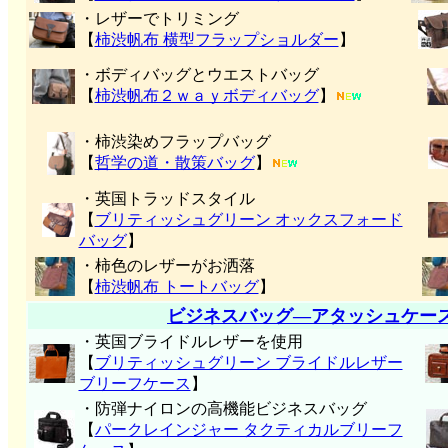
・レザーでトリミング
【
柿渋帆布 横型フラップショルダー
】
・ボディバッグとウエストバッグ
【
柿渋帆布２ｗａｙボディバッグ
】
・柿渋染めフラップバッグ
【
哲学の道・散策バッグ
】
・英国トラッドスタイル
【
ブリティッシュグリーン オックスフォード
バッグ
】
・柿色のレザーがお洒落
【
柿渋帆布 トートバッグ
】
ビジネスバッグ―アタッシュケー
・英国ブライドルレザーを使用
【
ブリティッシュグリーン ブライドルレザー
ブリーフケース
】
・防弾ナイロンの高機能ビジネスバッグ
【
パークレインジャー タクティカルブリーフ