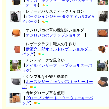
【
ＡＪカーボンレザー キャンパスキャリ
ーオール
】
・レザーとバリスティックナイロン
【
パークレインジャー タクティカル3ＷＡ
Ｙバッグ
】
・オジロジカの革の機能的ショルダー
【
オジロジカのフラップショルダー
】
・レザークラフト職人の手作り
【
伊藤介一郎オイルドレザーショルダー
バッグ
】
・アンティークな風合い
【
オイルドレザーフラップショルダーバ
ッグ
】
・シンプルな外観と機能性
【
ホースレザー キャンパスキャリーオー
ル
】
・野球グローブ革を使用
【
グローブレザー ドクターウォーキーバ
ッグ
】