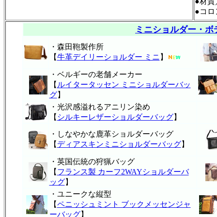
●材
●コロ
ミニショルダー・ボ
・森田鞄製作所
【
牛革デイリーショルダー ミニ
】
・ベルギーの老舗メーカー
【
ルイタータッセン ミニショルダーバッ
グ
】
・光沢感溢れるアニリン染め
【
シルキーレザーショルダーバッグ
】
・しなやかな鹿革ショルダーバッグ
【
ディアスキンミニショルダーバッグ
】
・英国伝統の狩猟バッグ
【
フランス製 カーフ2WAYショルダーバ
ッグ
】
・ユニークな縦型
【
ペニッシュミント ブックメッセンジャ
ーバッグ
】