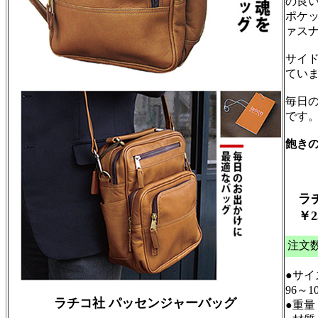
の良
ポケ
ァス
サイ
てい
毎日
です
飽き
ラ
￥
2
注文
●サイ
96～1
ラチコ社 パッセンジャーバッグ
●重量