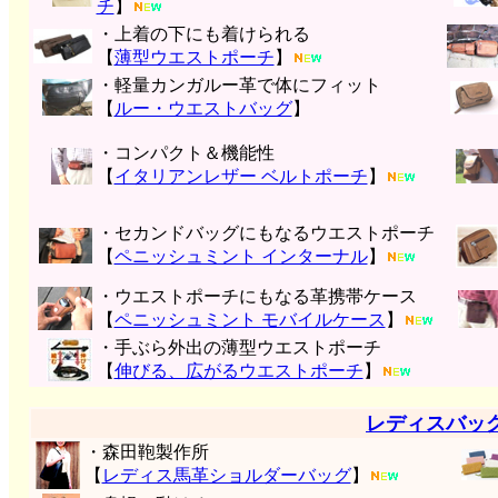
チ
】
・上着の下にも着けられる
【
薄型ウエストポーチ
】
・軽量カンガルー革で体にフィット
【
ルー・ウエストバッグ
】
・コンパクト＆機能性
【
イタリアンレザー ベルトポーチ
】
・セカンドバッグにもなるウエストポーチ
【
ペニッシュミント インターナル
】
・ウエストポーチにもなる革携帯ケース
【
ペニッシュミント モバイルケース
】
・手ぶら外出の薄型ウエストポーチ
【
伸びる、広がるウエストポーチ
】
レディスバッ
・森田鞄製作所
【
レディス馬革ショルダーバッグ
】