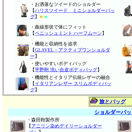
・お洒落なツイードのショルダー
【
ハリスツイード ミニショルダーバッ
グ
】
・曲線形状で体にフィット
【
ペニッシュミント ハーフムーン
】
・機能と収納性を追求
【
GLAVEL・アクティブワンショルダ
ー
】
・使いやすいボディバッグ
【
平野鞄 洗い合皮ボディバッグ
】
・機能性とイタリア伝統レザーの融合
【
イタリアンレザー スリムボディバッ
グ
】
旅とバッグ
ショルダーバッ
・森田鞄製作所
【
アニリン染めデイリーショルダー