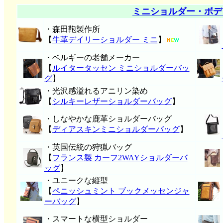
ミニショルダー・ボデ
・森田鞄製作所
【
牛革デイリーショルダー ミニ
】
・ベルギーの老舗メーカー
【
ルイタータッセン ミニショルダーバッ
グ
】
・光沢感溢れるアニリン染め
【
シルキーレザーショルダーバッグ
】
・しなやかな鹿革ショルダーバッグ
【
ディアスキンミニショルダーバッグ
】
・英国伝統の狩猟バッグ
【
フランス製 カーフ2WAYショルダーバ
ッグ
】
・ユニークな縦型
【
ペニッシュミント ブックメッセンジャ
ーバッグ
】
・スマートな横型ショルダー