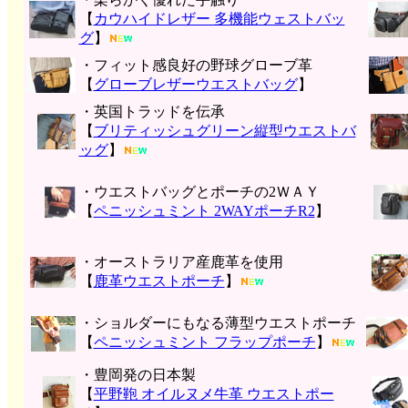
【
カウハイドレザー 多機能ウェストバッ
グ
】
・フィット感良好の野球グローブ革
【
グローブレザーウエストバッグ
】
・英国トラッドを伝承
【
ブリティッシュグリーン縦型ウエストバ
ッグ
】
・ウエストバッグとポーチの2ＷＡＹ
【
ペニッシュミント 2WAYポーチR2
】
・オーストラリア産鹿革を使用
【
鹿革ウエストポーチ
】
・ショルダーにもなる薄型ウエストポーチ
【
ペニッシュミント フラップポーチ
】
・豊岡発の日本製
【
平野鞄 オイルヌメ牛革 ウエストポー