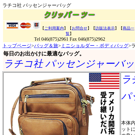
ラチコ社 パッセンジャーバッグ
【
ご利用案内
】【
お問合せ
】【
訪販法表示
】
【
商品一
覧
】
Tel 046(875)2961 Fax 046(875)2962
トップページ
>
バッグ＆旅
>
ミニショルダー・ボディバッグ
>
毎日のお出かけに最適なバッグ。
ラチコ社 パッセンジャーバッ
ラ
パ
本体
ット