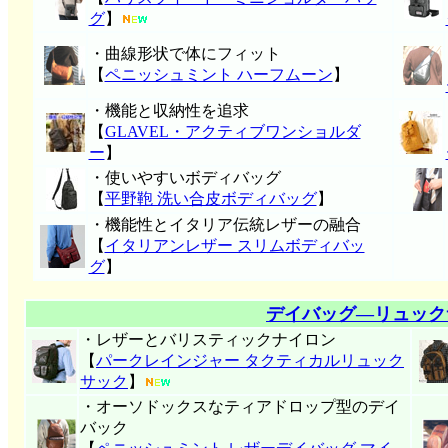
グ
】
・曲線形状で体にフィット
【
ペニッシュミント ハーフムーン
】
・機能と収納性を追求
【
GLAVEL・アクティブワンショルダ
ー
】
・使いやすいボディバッグ
【
平野鞄 洗い合皮ボディバッグ
】
・機能性とイタリア伝統レザーの融合
【
イタリアンレザー スリムボディバッ
グ
】
デイバッグ―リュック
・レザーとバリスティックナイロン
【
パークレインジャー タクティカルリュック
サック
】
・オーソドックスなティアドロップ型のデイ
バック