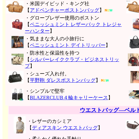
・米国デイビッド・キング社
【
アドベンチャーボストンバッグ
】
・グローブレザー使用のボストン
【
ペニッシュミント レザーバック トレジャ
ーハンター
】
・気ままな大人の小旅行に
【
ペニッシュミント デイトリッパー
】
・防水性と保温性を持つ
【
シルバーレイククラブ・ビジネストリッ
プ
】
・シューズ入れ付。
【
平野鞄 ダレスボストンバッグ
】
・シンプルで堅牢
【
BLAZERCLUB４輪キャリーケース
】
ウエストバッグ―ベル
・レザーのカシミア
【
ディアスキン ウエストバッグ
】
・柔らかく優れた手触り