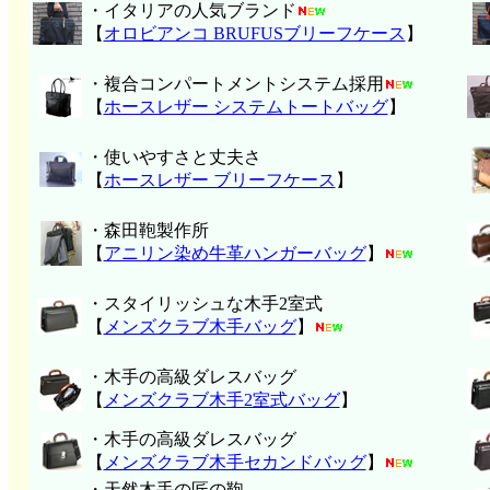
・イタリアの人気ブランド
【
オロビアンコ BRUFUSブリーフケース
】
・複合コンパートメントシステム採用
【
ホースレザー システムトートバッグ
】
・使いやすさと丈夫さ
【
ホースレザー ブリーフケース
】
・森田鞄製作所
【
アニリン染め牛革ハンガーバッグ
】
・スタイリッシュな木手2室式
【
メンズクラブ木手バッグ
】
・木手の高級ダレスバッグ
【
メンズクラブ木手2室式バッグ
】
・木手の高級ダレスバッグ
【
メンズクラブ木手セカンドバッグ
】
・天然木手の匠の鞄