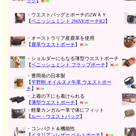
ッグ
】
・ウエストバッグとポーチの2ＷＡＹ
【
ペニッシュミント 2WAYポーチR2
】
・オーストラリア産鹿革を使用
【
鹿革ウエストポーチ
】
・ショルダーにもなる薄型ウエストポーチ
【
ペニッシュミント フラップポーチ
】
・豊岡発の日本製
【
平野鞄 オイルヌメ牛革 ウエストポー
チ
】
・上着の下にも着けられる
【
薄型ウエストポーチ
】
・軽量カンガルー革で体にフィット
【
ルー・ウエストバッグ
】
・コンパクト＆機能性
【
イタリアンレザー ベルトポーチ
】