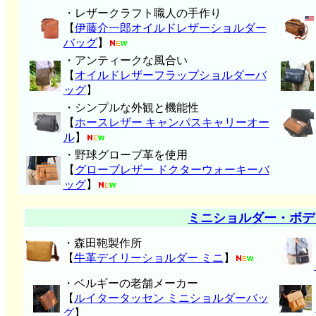
・レザークラフト職人の手作り
【
伊藤介一郎オイルドレザーショルダー
バッグ
】
・アンティークな風合い
【
オイルドレザーフラップショルダーバ
ッグ
】
・シンプルな外観と機能性
【
ホースレザー キャンパスキャリーオー
ル
】
・野球グローブ革を使用
【
グローブレザー ドクターウォーキーバ
ッグ
】
ミニショルダー・ボデ
・森田鞄製作所
【
牛革デイリーショルダー ミニ
】
・ベルギーの老舗メーカー
【
ルイタータッセン ミニショルダーバッ
グ
】