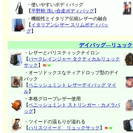
・使いやすいボディバッグ
【
平野鞄 洗い合皮ボディバッグ
】
・機能性とイタリア伝統レザーの融合
【
イタリアンレザー スリムボディバッ
グ
】
デイバッグ―リュック
・レザーとバリスティックナイロン
【
パークレインジャー タクティカルリュック
サック
】
・オーソドックスなティアドロップ型のデイ
バック
【
ペニッシュミント レザーデイバッグ マイ
ル
】
・本格グローブレザー使用
【
ペニッシュミント ストリンガー・カメラバ
ッグ
】
・ツイードの温もりが溢れる
【
ハリスツイード リュックサック
】