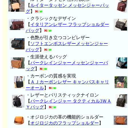
【
ルイタータッセン メッセンジャーバッ
グ
】
・クラシックなデザイン
【
イタリアンレザー フラップショルダー
バッグ
】
・色艶が引き立つコンビレザー
【
ソフトエンボスレザーメッセンジャー
バッグ
】
・生涯使えるバッグ
【
パークレインジャーメッセンジャーバ
ッグ
】
・カーボンの質感を実現
【
ＡＪカーボンレザー キャンパスキャリ
ーオール
】
・レザーとバリスティックナイロン
【
パークレインジャー タクティカル3ＷＡ
Ｙバッグ
】
・オジロジカの革の機能的ショルダー
【
オジロジカのフラップショルダー
】