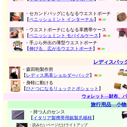
・セカンドバッグにもなるウエストポーチ
【
ペニッシュミント インターナル
】
・ウエストポーチにもなる革携帯ケース
【
ペニッシュミント モバイルケース
】
・手ぶら外出の薄型ウエストポーチ
【
伸びる、広がるウエストポーチ
】
レディスバッ
・森田鞄製作所
【
レディス馬革ショルダーバッグ
】
・身軽に動ける
【
ひとつになるリュックとポシェット
】
ウォレット―財布、パ
旅行用品―小物
・持つ人のセンス
【
イタリア製携帯用銀製爪楊枝
】
・読みたいページだけライトアップ