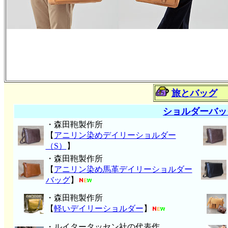
旅とバッグ
ショルダーバッ
・森田鞄製作所
【
アニリン染めデイリーショルダー
（S）
】
・森田鞄製作所
【
アニリン染め馬革デイリーショルダー
バッグ
】
・森田鞄製作所
【
軽いデイリーショルダー
】
・ルイタータッセン社の代表作