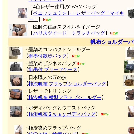
・4色レザー使用の2WAYバッグ
【
ペニッシュミント・レザーバッグ「マイキ
ー」
】
・医師の往診スタイルをイメージ
【
ハリスツイード クラッチバッグ
】
帆布ショルダーバ
・墨染めコンパクトショルダー
【
御墨付
散歩バッグ
】
・墨染めビジネスバッグ
【
御墨付 ブリーフケース
】
・日本職人の匠の技
【
柿渋帆布 フラップショルダーバッグ
】
・レザーでトリミング
【
柿渋帆布 横型フラップショルダー
】
・ボディバッグとウエストバッグ
【
柿渋帆布２ｗａｙボディバッグ
】
・柿渋染めフラップバッグ