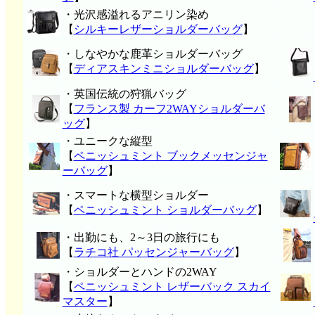
・光沢感溢れるアニリン染め
【
シルキーレザーショルダーバッグ
】
・しなやかな鹿革ショルダーバッグ
【
ディアスキンミニショルダーバッグ
】
・英国伝統の狩猟バッグ
【
フランス製 カーフ2WAYショルダーバ
ッグ
】
・ユニークな縦型
【
ペニッシュミント ブックメッセンジャ
ーバッグ
】
・スマートな横型ショルダー
【
ペニッシュミント ショルダーバッグ
】
・出勤にも、2～3日の旅行にも
【
ラチコ社 パッセンジャーバッグ
】
・ショルダーとハンドの2WAY
【
ペニッシュミント レザーバック スカイ
マスター
】