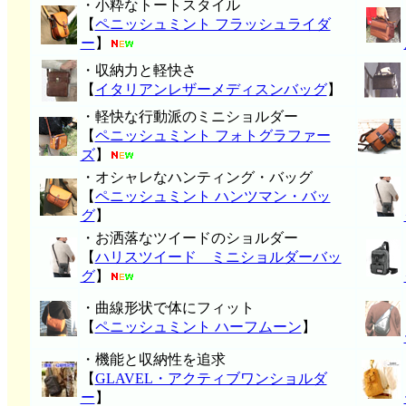
・小粋なトートスタイル
【
ペニッシュミント フラッシュライダ
ー
】
・収納力と軽快さ
【
イタリアンレザーメディスンバッグ
】
・軽快な行動派のミニショルダー
【
ペニッシュミント フォトグラファー
ズ
】
・オシャレなハンティング・バッグ
【
ペニッシュミント ハンツマン・バッ
グ
】
・お洒落なツイードのショルダー
【
ハリスツイード ミニショルダーバッ
グ
】
・曲線形状で体にフィット
【
ペニッシュミント ハーフムーン
】
・機能と収納性を追求
【
GLAVEL・アクティブワンショルダ
ー
】