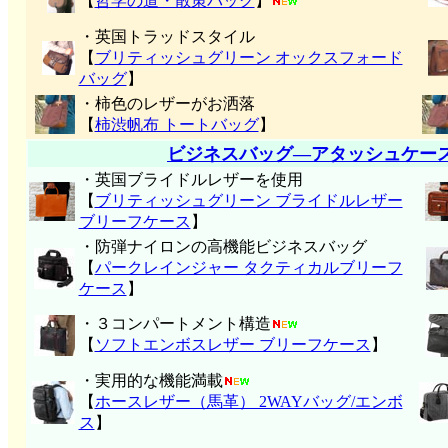
【
哲学の道・散策バッグ
】
・英国トラッドスタイル
【
ブリティッシュグリーン オックスフォード
バッグ
】
・柿色のレザーがお洒落
【
柿渋帆布 トートバッグ
】
ビジネスバッグ―アタッシュケー
・英国ブライドルレザーを使用
【
ブリティッシュグリーン ブライドルレザー
ブリーフケース
】
・防弾ナイロンの高機能ビジネスバッグ
【
パークレインジャー タクティカルブリーフ
ケース
】
・３コンパートメント構造
【
ソフトエンボスレザー ブリーフケース
】
・実用的な機能満載
【
ホースレザー（馬革） 2WAYバッグ/エンボ
ス
】