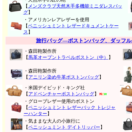
【
メンズクラブ天然木手多機能ミニダレスバッ
グ
】
・アメリカンレアレザーを使用
【
ペニッシュミント レザードキュメントケー
ス
】
旅行バッグ―ボストンバッグ、ダッフル
・森田鞄製作所
【
馬革オープントラベルボストン（中）
】
・森田鞄製作所
【
アニリン染め牛革ボストンバッグ
】
・米国デイビッド・キング社
【
アドベンチャーボストンバッグ
】
・グローブレザー使用のボストン
【
ペニッシュミント レザーバック トレジャ
ーハンター
】
・気ままな大人の小旅行に
【
ペニッシュミント デイトリッパー
】