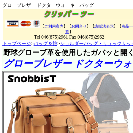
グローブレザー ドクターウォーキーバッグ
【
ご利用案内
】【
お問合せ
】【
訪販法表示
】
【
商品一
覧
】
Tel 046(875)2961 Fax 046(875)2962
トップページ
>
バッグ＆旅
>
ショルダーバッグ・リュックサッ
野球グローブ革を使用したガバッと開
グローブレザー ドクターウ