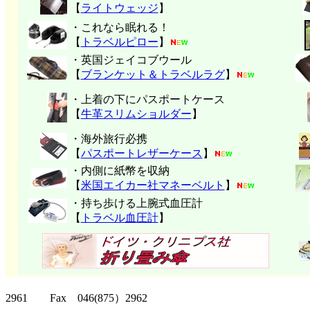
【
ライトウェッジ
】
・これなら眠れる！
【
トラベルピロー
】
・英国ジェイコブウール
【
ブランケット＆トラベルラグ
】
・上着の下にパスポートケース
【
牛革スリムショルダー
】
・海外旅行必携
【
パスポートレザーケース
】
・内側に紙幣を収納
【
米国エイカー社マネーベルト
】
・持ち歩ける上腕式血圧計
【
トラベル血圧計
】
クリッパーツー T
2961 Fax 046(875）2962