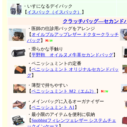
・いすになるデイパック
【
イスバック（イスパック）
】
クラッチバッグ―セカンド
・医師の往診用バッグをアレンジ
【
オイルプルアップレザー ドクタークラッチ
バッグ
】
・滑らかな手触り
【
平野鞄 オイルヌメ牛革セカンドバッグ
】
・ペニッシュミントの定番
【
ペニッシュミント オリジナルセカンドバッ
グ
】
・薄型で持ちやすい
【
ペニッシュミント Ｍ2（エム2）
】
・メインバッグに入るオーガナイザー
【
ペニッシュミント A1
】
・最小限のアイテムを便利に収納
【
Snobbistフィレンツェレザー システムチェ
ックインケース
】