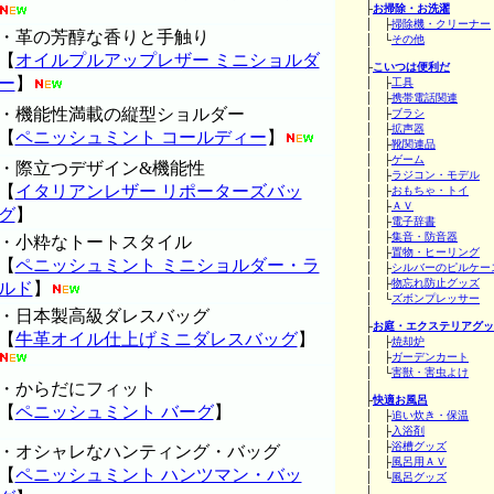
├
お掃除・お洗濯
│ ├
掃除機・クリーナー
・革の芳醇な香りと手触り
│ └
その他
│
【
オイルプルアップレザー ミニショルダ
├
こいつは便利だ
ー
】
│ ├
工具
│ ├
携帯電話関連
・機能性満載の縦型ショルダー
│ ├
ブラシ
│ ├
拡声器
【
ペニッシュミント コールディー
】
│ ├
靴関連品
│ ├
ゲーム
・際立つデザイン&機能性
│ ├
ラジコン・モデル
【
イタリアンレザー リポーターズバッ
│ ├
おもちゃ・トイ
│ ├
ＡＶ
グ
】
│ ├
電子辞書
│ ├
集音・防音器
・小粋なトートスタイル
│ ├
置物・ヒーリング
【
ペニッシュミント ミニショルダー・ラ
│ ├
シルバーのピルケー
│ ├
物忘れ防止グッズ
ルド
】
│ └
ズボンプレッサー
・日本製高級ダレスバッグ
│
├
お庭・エクステリアグッ
【
牛革オイル仕上げミニダレスバッグ
】
│ ├
焼却炉
│ ├
ガーデンカート
│ └
害獣・害虫よけ
・からだにフィット
│
├
快適お風呂
【
ペニッシュミント バーグ
】
│ ├
追い炊き・保温
│ ├
入浴剤
│ ├
浴槽グッズ
・オシャレなハンティング・バッグ
│ ├
風呂用ＡＶ
【
ペニッシュミント ハンツマン・バッ
│ └
風呂グッズ
│