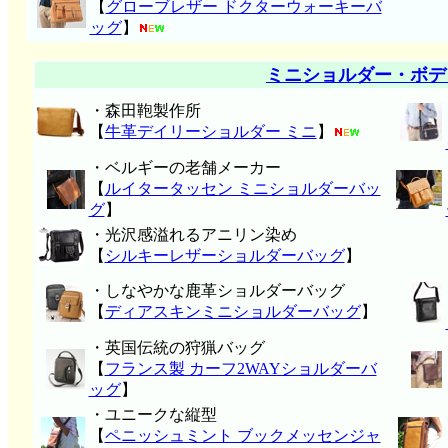
【
グローブレザー ドクターウォーキーバ
ッグ
】
ミニショルダー・ボデ
・森田鞄製作所
【
牛革デイリーショルダー ミニ
】
・ベルギーの老舗メーカー
【
ルイタータッセン ミニショルダーバッ
グ
】
・光沢感溢れるアニリン染め
【
シルキーレザーショルダーバッグ
】
・しなやかな鹿革ショルダーバッグ
【
ディアスキンミニショルダーバッグ
】
・英国伝統の狩猟バッグ
【
フランス製 カーフ2WAYショルダーバ
ッグ
】
・ユニークな縦型
【
ペニッシュミント ブックメッセンジャ