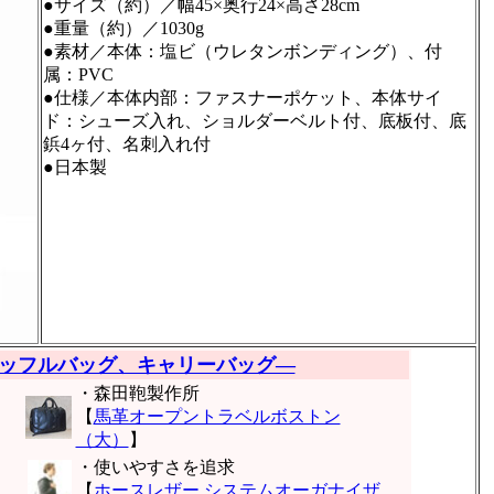
●サイズ（約）／幅45×奥行24×高さ28cm
●重量（約）／1030g
●素材／本体：塩ビ（ウレタンボンディング）、付
属：PVC
●仕様／本体内部：ファスナーポケット、本体サイ
ド：シューズ入れ、ショルダーベルト付、底板付、底
鋲4ヶ付、名刺入れ付
●日本製
ッフルバッグ、キャリーバッグ―
・森田鞄製作所
【
馬革オープントラベルボストン
（大）
】
・使いやすさを追求
【
ホースレザー システムオーガナイザ