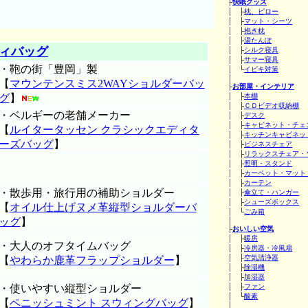
├
快眠グッズ
│ ├
枕、ピロー
│ ├
マット・シーツ
│ ├
抱き枕
│ ├
湯たんぽ
ィバッグ
│ ├
シルク寝具
│ ├
サマー寝具
・鞄の街「豊岡」製
│ └
イビキ対策
│
【
マウンテンスミス2WAYショルダーバッ
├
お部屋・インテリア
グ
】
│ ├
本棚
│ ├
ＣＤビデオ収納棚
・ベルギーの老舗メーカー
│ ├
デスク
│ ├
キャビネット・チェ
【
ルイタータッセン クラシックエディタ
│ ├
キッチンキャビネッ
ーズバッグ
】
│ ├
ビジネスチェア
│ ├
リラックスチェア・
│ ├
照明・スタンド
│ ├
カーペット・マット
│ ├
カーテン
・散歩用・旅行用の補助ショルダー
│ ├
傘立て・ハンガー
│ ├
シューズボックス
【
オイル仕上げヌメ革縦型ショルダーバ
│ └
ごみ箱
ッグ
】
│
├
おいしい空気
│ ├
暖房
・大人のオフタイムバッグ
│ ├
冷房器・冷風扇
│ ├
空気清浄器
【
やわらか鹿革フラップショルダー
】
│ ├
除湿機
│ ├
加湿器
・使いやすい縦型ショルダー
│ ├
ファン
│ └
酸素
【
ペニッシュミント スウィングバッグ
】
│