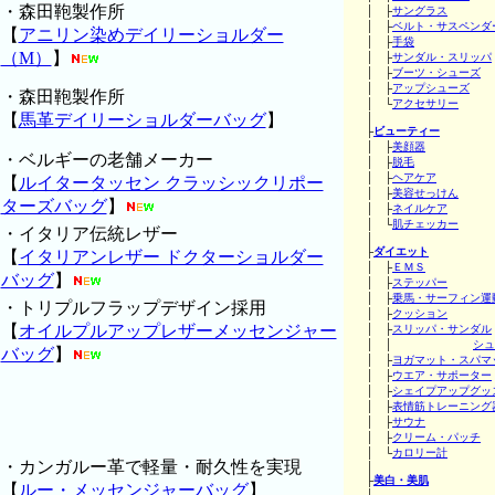
・森田鞄製作所
│ ├
サングラス
│ ├
ベルト・サスペンダ
【
アニリン染めデイリーショルダー
│ ├
手袋
（M）
】
│ ├
サンダル・スリッパ
│ ├
ブーツ・シューズ
│ ├
アップシューズ
・森田鞄製作所
│ └
アクセサリー
【
馬革デイリーショルダーバッグ
】
│
├
ビューティー
│ ├
美顔器
・ベルギーの老舗メーカー
│ ├
脱毛
│ ├
ヘアケア
【
ルイタータッセン クラッシックリポー
│ ├
美容せっけん
ターズバッグ
】
│ ├
ネイルケア
│ └
肌チェッカー
・イタリア伝統レザー
│
├
ダイエット
【
イタリアンレザー ドクターショルダー
│ ├
ＥＭＳ
バッグ
】
│ ├
ステッパー
│ ├
乗馬・サーフィン運
・トリプルフラップデザイン採用
│ ├
クッション
【
オイルプルアップレザーメッセンジャー
│ ├
スリッパ・サンダル
│ │
シュ
バッグ
】
│ ├
ヨガマット・スパマ
│ ├
ウエア・サポーター
│ ├
シェイプアップグッ
│ ├
表情筋トレーニング
│ ├
サウナ
│ ├
クリーム・パッチ
│ └
カロリー計
・カンガルー革で軽量・耐久性を実現
│
├
美白・美肌
【
ルー・メッセンジャーバッグ
】
│