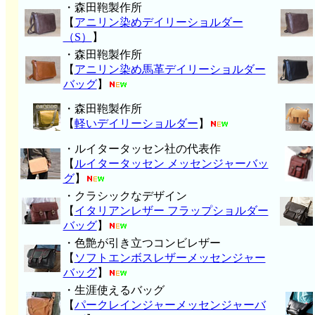
・森田鞄製作所
【
アニリン染めデイリーショルダー
（S）
】
・森田鞄製作所
【
アニリン染め馬革デイリーショルダー
バッグ
】
・森田鞄製作所
【
軽いデイリーショルダー
】
・ルイタータッセン社の代表作
【
ルイタータッセン メッセンジャーバッ
グ
】
・クラシックなデザイン
【
イタリアンレザー フラップショルダー
バッグ
】
・色艶が引き立つコンビレザー
【
ソフトエンボスレザーメッセンジャー
バッグ
】
・生涯使えるバッグ
【
パークレインジャーメッセンジャーバ