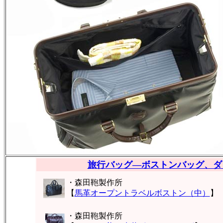
旅行バッグ―ボストンバッグ、ダ
・森田鞄製作所
【
馬革オープントラベルボストン（中）
】
・森田鞄製作所