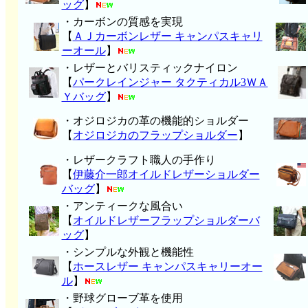
ッグ
】
・カーボンの質感を実現
【
ＡＪカーボンレザー キャンパスキャリ
ーオール
】
・レザーとバリスティックナイロン
【
パークレインジャー タクティカル3ＷＡ
Ｙバッグ
】
・オジロジカの革の機能的ショルダー
【
オジロジカのフラップショルダー
】
・レザークラフト職人の手作り
【
伊藤介一郎オイルドレザーショルダー
バッグ
】
・アンティークな風合い
【
オイルドレザーフラップショルダーバ
ッグ
】
・シンプルな外観と機能性
【
ホースレザー キャンパスキャリーオー
ル
】
・野球グローブ革を使用