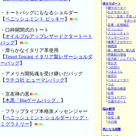
├
体をサポート
│ ├
腰サポーター
・トートバッグにもなるショルダー
│ ├
ひざサポーター
│ ├
ひじ・足首・手首・
【
ペニッシュミント ピッキー
】
│ │
サポータ
│ ├
足裏・足指補正
・口枠開閉式のトート
│ ├
クッション
│ ├
ストレッチャー
【
オイルプルアップレザードクタートート
│ ├
マッサージャー
バッグ
】
│ ├
健康アクセサリー
│ ├
補聴器
・滑らかなイタリア革使用
│ ├
鼻・喉洗浄、吸入器
│ ├
呼吸筋力増強
【
Tesori Toscani イタリア製レザーショルダ
│ ├
拡大鏡・シニアグラ
ーバッグ
】
│ ├
耳かき
│ ├
つめ切り
│ ├
つまようじ
・アメリカ開拓魂を受け継いだバッグ
│ ├
血圧計
【
ラチコ社 ヒューマンバッグ
】
│ ├
ヘルスメーター
│ ├
つえ
│ ├
低周波治療器
│ ├
お灸
・京友禅の黒
│ ├
足ウォーマー
【
木黒「Bigゲームバッグ」
】
│ └
介護サポート
│
├
悩み解消
・フラップタイプ本格派メッセンジャー
│ ├
禁煙
【
ペニッシュミント ショルダーバッグ・
│ ├
水虫・他
│ └
その他
ミグラトリー
】
│
├
気になる頭髪
│