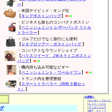
ー
】
・米国デイビッド・キング社
【
キングボストンバッグ
】
・ビジネスも旅ものコンパクトボストン
【
ペニッシュミント レザーバック リトル
トラベラー
】
・ゴルフだけでなく旅行にも便利
【
ＵＳプロツアー・ボストンバッグ
】
・コンパクトなラウンドシェイプ
【
ハリスツイード 2ＷＡＹミニボストン
バッグ
】
・機内持ち込み可能なピギー
【
ペニッシュミント・ワールドワン
】
・トランク内を整理整頓
【
スマートトラベラー（同色３個セッ
ト）
】
┌
お洒落に
│ ├
セーター・ブルゾン
│ ├
シャツ、ベスト
グ
│ ├
アンダーウエア
│ ├
帽子・キャップ