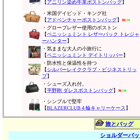
【
アニリン染め牛革ボストンバッグ
】
・米国デイビッド・キング社
【
アドベンチャーボストンバッグ
】
・グローブレザー使用のボストン
【
ペニッシュミント レザーバック トレジャ
ーハンター
】
・気ままな大人の小旅行に
【
ペニッシュミント デイトリッパー
】
・防水性と保温性を持つ
【
シルバーレイククラブ・ビジネストリッ
プ
】
・シューズ入れ付。
【
平野鞄 ダレスボストンバッグ
】
・シンプルで堅牢
【
BLAZERCLUB４輪キャリーケース
】
旅とバッグ
ショルダーバッ