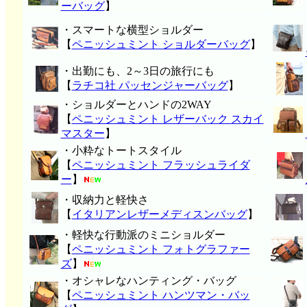
ーバッグ
】
・スマートな横型ショルダー
【
ペニッシュミント ショルダーバッグ
】
・出勤にも、2～3日の旅行にも
【
ラチコ社 パッセンジャーバッグ
】
・ショルダーとハンドの2WAY
【
ペニッシュミント レザーバック スカイ
マスター
】
・小粋なトートスタイル
【
ペニッシュミント フラッシュライダ
ー
】
・収納力と軽快さ
【
イタリアンレザーメディスンバッグ
】
・軽快な行動派のミニショルダー
【
ペニッシュミント フォトグラファー
ズ
】
・オシャレなハンティング・バッグ
【
ペニッシュミント ハンツマン・バッ