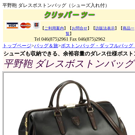
平野鞄 ダレスボストンバッグ（シューズ入れ付）
【
ご利用案内
】【
お問合せ
】【
訪販法表示
】
【
商品一
覧
】
Tel 046(875)2961 Fax 046(875)2962
トップページ
>
バッグ＆旅
>
ボストンバッグ・ダッフルバッグ
シューズも収納できる、余裕容量のダレス仕様ボスト
平野鞄 ダレスボストンバッ