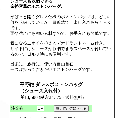
シューズも収納できる
余裕容量のボストンバッグ。
がばっと開くダレス仕様のボストンバッグは、どこに
何を収納しているか一目瞭然で、出し入れもらくらく
です。
雨や汚れにも強い素材なので、お手入れも簡単です。
気になるニオイを抑えるデオドラントネーム付き。
サイドにはシューズが収納できるスペースが付いてい
るので、ゴルフ時にも便利です。
出張に、旅行に、使い方自由自在。
一つは持っておきたいボストンバッグです。
平野鞄 ダレスボストンバッグ
（シューズ入れ付）
￥
13
,
5
0
0
(税込\14,175・送料無料）
注文数：