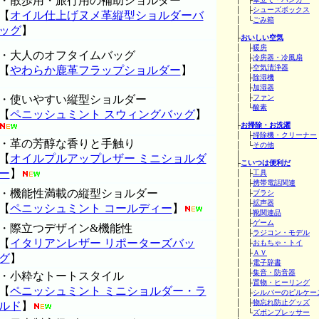
・散歩用・旅行用の補助ショルダー
│ ├
シューズボックス
【
オイル仕上げヌメ革縦型ショルダーバ
│ └
ごみ箱
ッグ
】
│
├
おいしい空気
│ ├
暖房
・大人のオフタイムバッグ
│ ├
冷房器・冷風扇
│ ├
空気清浄器
【
やわらか鹿革フラップショルダー
】
│ ├
除湿機
│ ├
加湿器
・使いやすい縦型ショルダー
│ ├
ファン
│ └
酸素
【
ペニッシュミント スウィングバッグ
】
│
├
お掃除・お洗濯
│ ├
掃除機・クリーナー
・革の芳醇な香りと手触り
│ └
その他
│
【
オイルプルアップレザー ミニショルダ
├
こいつは便利だ
ー
】
│ ├
工具
│ ├
携帯電話関連
・機能性満載の縦型ショルダー
│ ├
ブラシ
│ ├
拡声器
【
ペニッシュミント コールディー
】
│ ├
靴関連品
│ ├
ゲーム
・際立つデザイン&機能性
│ ├
ラジコン・モデル
【
イタリアンレザー リポーターズバッ
│ ├
おもちゃ・トイ
│ ├
ＡＶ
グ
】
│ ├
電子辞書
│ ├
集音・防音器
・小粋なトートスタイル
│ ├
置物・ヒーリング
【
ペニッシュミント ミニショルダー・ラ
│ ├
シルバーのピルケー
│ ├
物忘れ防止グッズ
ルド
】
│ └
ズボンプレッサー