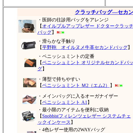
クラッチバッグ―セカ
・医師の往診用バッグをアレンジ
【
オイルプルアップレザー ドクタークラッ
バッグ
】
・滑らかな手触り
【
平野鞄 オイルヌメ牛革セカンドバッグ
】
・ペニッシュミントの定番
【
ペニッシュミント オリジナルセカンドバ
グ
】
・薄型で持ちやすい
【
ペニッシュミント Ｍ2（エム2）
】
・メインバッグに入るオーガナイザー
【
ペニッシュミント A1
】
・最小限のアイテムを便利に収納
【
Snobbistフィレンツェレザー システムチェ
ックインケース
】
・4色レザー使用の2WAYバッグ