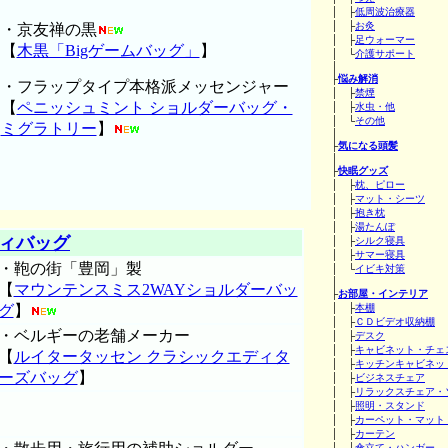
│ ├
低周波治療器
│ ├
お灸
・京友禅の黒
│ ├
足ウォーマー
【
木黒「Bigゲームバッグ」
】
│ └
介護サポート
│
├
悩み解消
・フラップタイプ本格派メッセンジャー
│ ├
禁煙
【
ペニッシュミント ショルダーバッグ・
│ ├
水虫・他
│ └
その他
ミグラトリー
】
│
├
気になる頭髪
│
├
快眠グッズ
│ ├
枕、ピロー
│ ├
マット・シーツ
│ ├
抱き枕
│ ├
湯たんぽ
ィバッグ
│ ├
シルク寝具
│ ├
サマー寝具
・鞄の街「豊岡」製
│ └
イビキ対策
│
【
マウンテンスミス2WAYショルダーバッ
├
お部屋・インテリア
グ
】
│ ├
本棚
│ ├
ＣＤビデオ収納棚
・ベルギーの老舗メーカー
│ ├
デスク
│ ├
キャビネット・チェ
【
ルイタータッセン クラシックエディタ
│ ├
キッチンキャビネッ
ーズバッグ
】
│ ├
ビジネスチェア
│ ├
リラックスチェア・
│ ├
照明・スタンド
│ ├
カーペット・マット
│ ├
カーテン
│ ├
傘立て・ハンガー