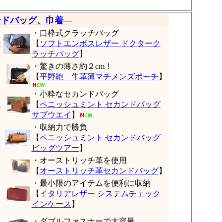
ンドバッグ、巾着―
・口枠式クラッチバッグ
チ
【
ソフトエンボスレザー ドクターク
ラッチバッグ
】
・驚きの薄さ約２cm！
【
平野鞄 牛革薄マチメンズポーチ
】
・小粋なセカンドバッグ
ッ
【
ペニッシュミント セカンドバッグ
サブウエイ
】
・収納力で勝負
【
ペニッシュミント セカンドバッグ
ビッグツアー
】
・オーストリッチ革を使用
【
オーストリッチ革セカンドバッグ
】
・最小限のアイテムを便利に収納
【
イタリアレザー システムチェック
インケース
】
・ダブルファスナーで大容量