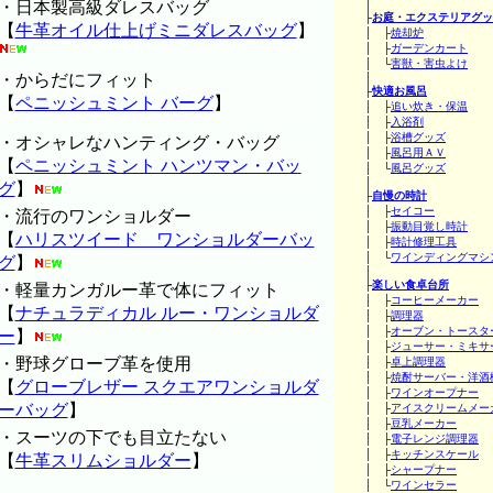
・日本製高級ダレスバッグ
│
├
お庭・エクステリアグッ
【
牛革オイル仕上げミニダレスバッグ
】
│ ├
焼却炉
│ ├
ガーデンカート
│ └
害獣・害虫よけ
・からだにフィット
│
├
快適お風呂
【
ペニッシュミント バーグ
】
│ ├
追い炊き・保温
│ ├
入浴剤
│ ├
浴槽グッズ
・オシャレなハンティング・バッグ
│ ├
風呂用ＡＶ
【
ペニッシュミント ハンツマン・バッ
│ └
風呂グッズ
│
グ
】
├
自慢の時計
│ ├
セイコー
・流行のワンショルダー
│ ├
振動目覚し時計
【
ハリスツイード ワンショルダーバッ
│ ├
時計修理工具
│ └
ワインディングマシ
グ
】
│
├
楽しい食卓台所
・軽量カンガルー革で体にフィット
│ ├
コーヒーメーカー
【
ナチュラディカル ルー・ワンショルダ
│ ├
調理器
│ ├
オーブン・トースタ
ー
】
│ ├
ジューサー・ミキサ
・野球グローブ革を使用
│ ├
卓上調理器
│ ├
焼酎サーバー・洋酒
【
グローブレザー スクエアワンショルダ
│ ├
ワインオープナー
ーバッグ
】
│ ├
アイスクリームメー
│ ├
豆乳メーカー
・スーツの下でも目立たない
│ ├
電子レンジ調理器
│ ├
キッチンスケール
【
牛革スリムショルダー
】
│ ├
シャープナー
│ └
ワインセラー