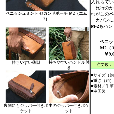
入れらてい
旅行のか
ペニッシュミント セカンドポーチ Ｍ2（エム
れがこの
ペ
2）
カバンに
M-2
もハン
ペニッ
M2（エ
￥9,
持ちやすいハンドル付
持ちやすい薄型
注文数：
き
■サイズ（約）
■重さ（約）／
■素材／牛革
■中国製
裏側にもジッパー付きポ
中のジッパー付きポケ
ケット
ット