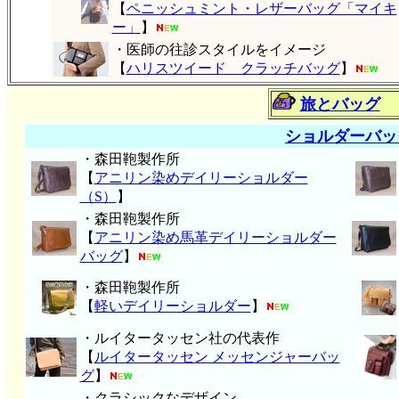
【
ペニッシュミント・レザーバッグ「マイキ
ー」
】
・医師の往診スタイルをイメージ
【
ハリスツイード クラッチバッグ
】
旅とバッグ
ショルダーバッ
・森田鞄製作所
【
アニリン染めデイリーショルダー
（S）
】
・森田鞄製作所
【
アニリン染め馬革デイリーショルダー
バッグ
】
・森田鞄製作所
【
軽いデイリーショルダー
】
・ルイタータッセン社の代表作
【
ルイタータッセン メッセンジャーバッ
グ
】
・クラシックなデザイン