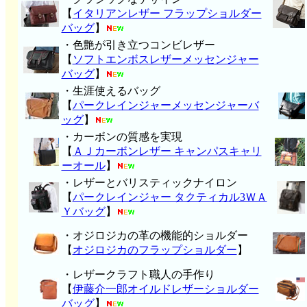
【
イタリアンレザー フラップショルダー
バッグ
】
・色艶が引き立つコンビレザー
【
ソフトエンボスレザーメッセンジャー
バッグ
】
・生涯使えるバッグ
【
パークレインジャーメッセンジャーバ
ッグ
】
・カーボンの質感を実現
【
ＡＪカーボンレザー キャンパスキャリ
ーオール
】
・レザーとバリスティックナイロン
【
パークレインジャー タクティカル3ＷＡ
Ｙバッグ
】
・オジロジカの革の機能的ショルダー
【
オジロジカのフラップショルダー
】
・レザークラフト職人の手作り
【
伊藤介一郎オイルドレザーショルダー
バッグ
】