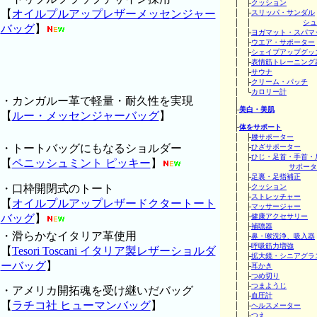
│ ├
クッション
【
オイルプルアップレザーメッセンジャー
│ ├
スリッパ・サンダル
│ │
シュ
バッグ
】
│ ├
ヨガマット・スパマ
│ ├
ウエア・サポーター
│ ├
シェイプアップグッ
│ ├
表情筋トレーニング
│ ├
サウナ
│ ├
クリーム・パッチ
│ └
カロリー計
・カンガルー革で軽量・耐久性を実現
│
├
美白・美肌
【
ルー・メッセンジャーバッグ
】
│
├
体をサポート
│ ├
腰サポーター
・トートバッグにもなるショルダー
│ ├
ひざサポーター
│ ├
ひじ・足首・手首・
【
ペニッシュミント ピッキー
】
│ │
サポータ
│ ├
足裏・足指補正
・口枠開閉式のトート
│ ├
クッション
│ ├
ストレッチャー
【
オイルプルアップレザードクタートート
│ ├
マッサージャー
バッグ
】
│ ├
健康アクセサリー
│ ├
補聴器
・滑らかなイタリア革使用
│ ├
鼻・喉洗浄、吸入器
│ ├
呼吸筋力増強
【
Tesori Toscani イタリア製レザーショルダ
│ ├
拡大鏡・シニアグラ
ーバッグ
】
│ ├
耳かき
│ ├
つめ切り
│ ├
つまようじ
・アメリカ開拓魂を受け継いだバッグ
│ ├
血圧計
【
ラチコ社 ヒューマンバッグ
】
│ ├
ヘルスメーター
│ ├
つえ