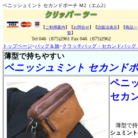
ペニッシュミント セカンドポーチ Ｍ2（エム2）
【
ご利用案内
】【
お問合せ
】【
訪販法表示
】【
商品一
覧
】
Tel 046（875)2961 Fax 046（875)2962
トップページ
>
バッグ＆旅
>
クラッチバッグ・セカンドバッグ
薄型で持ちやすい
ペニッシュミント セカンドポ
ペニ
セカン
薄型で持
シュミント