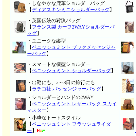
・しなやかな鹿革ショルダーバッグ
【
ディアスキンミニショルダーバッグ
】
・英国伝統の狩猟バッグ
【
フランス製 カーフ2WAYショルダーバ
ッグ
】
・ユニークな縦型
【
ペニッシュミント ブックメッセンジャ
ーバッグ
】
・スマートな横型ショルダー
【
ペニッシュミント ショルダーバッグ
】
・出勤にも、2～3日の旅行にも
【
ラチコ社 パッセンジャーバッグ
】
・ショルダーとハンドの2WAY
【
ペニッシュミント レザーバック スカイ
マスター
】
・小粋なトートスタイル
【
ペニッシュミント フラッシュライダ
ー
】