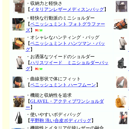
・収納力と軽快さ
【
イタリアンレザーメディスンバッグ
】
・軽快な行動派のミニショルダー
【
ペニッシュミント フォトグラファー
ズ
】
・オシャレなハンティング・バッグ
【
ペニッシュミント ハンツマン・バッ
グ
】
・お洒落なツイードのショルダー
【
ハリスツイード ミニショルダーバッ
グ
】
・曲線形状で体にフィット
【
ペニッシュミント ハーフムーン
】
・機能と収納性を追求
【
GLAVEL・アクティブワンショルダ
ー
】
・使いやすいボディバッグ
【
平野鞄 洗い合皮ボディバッグ
】
・機能性とイタリア伝統レザーの融合