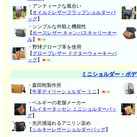
・アンティークな風合い
【
オイルドレザーフラップショルダーバ
ッグ
】
・シンプルな外観と機能性
【
ホースレザー キャンパスキャリーオー
ル
】
・野球グローブ革を使用
【
グローブレザー ドクターウォーキーバ
ッグ
】
ミニショルダー・ボデ
・森田鞄製作所
【
牛革デイリーショルダー ミニ
】
・ベルギーの老舗メーカー
【
ルイタータッセン ミニショルダーバッ
グ
】
・光沢感溢れるアニリン染め
【
シルキーレザーショルダーバッグ
】