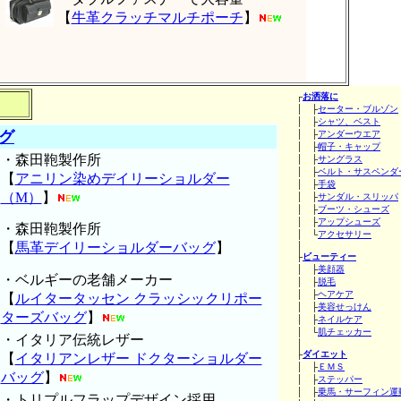
【
牛革クラッチマルチポーチ
】
┌
お洒落に
│ ├
セーター・ブルゾン
│ ├
シャツ、ベスト
グ
│ ├
アンダーウエア
│ ├
帽子・キャップ
・森田鞄製作所
│ ├
サングラス
│ ├
ベルト・サスペンダ
【
アニリン染めデイリーショルダー
│ ├
手袋
（M）
】
│ ├
サンダル・スリッパ
│ ├
ブーツ・シューズ
│ ├
アップシューズ
・森田鞄製作所
│ └
アクセサリー
【
馬革デイリーショルダーバッグ
】
│
├
ビューティー
│ ├
美顔器
・ベルギーの老舗メーカー
│ ├
脱毛
│ ├
ヘアケア
【
ルイタータッセン クラッシックリポー
│ ├
美容せっけん
ターズバッグ
】
│ ├
ネイルケア
│ └
肌チェッカー
・イタリア伝統レザー
│
├
ダイエット
【
イタリアンレザー ドクターショルダー
│ ├
ＥＭＳ
バッグ
】
│ ├
ステッパー
│ ├
乗馬・サーフィン運
・トリプルフラップデザイン採用