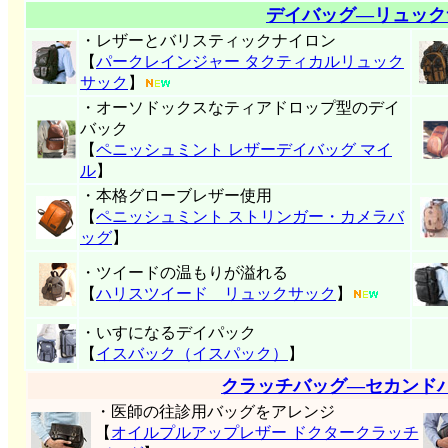
デイバッグ―リュック
・レザーとバリスティックナイロン
【
パークレインジャー タクティカルリュック
サック
】
・オーソドックスなティアドロップ型のデイ
バック
【
ペニッシュミント レザーデイバッグ マイ
ル
】
・本格グローブレザー使用
【
ペニッシュミント ストリンガー・カメラバ
ッグ
】
・ツイードの温もりが溢れる
【
ハリスツイード リュックサック
】
・いすになるデイパック
【
イスバック（イスパック）
】
クラッチバッグ―セカンド
・医師の往診用バッグをアレンジ
【
オイルプルアップレザー ドクタークラッチ