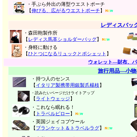
・手ぶら外出の薄型ウエストポーチ
【
伸びる、広がるウエストポーチ
】
レディスバッ
・森田鞄製作所
【
レディス馬革ショルダーバッグ
】
・身軽に動ける
【
ひとつになるリュックとポシェット
】
ウォレット―財布、パ
旅行用品―小物
・持つ人のセンス
【
イタリア製携帯用銀製爪楊枝
】
・読みたいページだけライトアップ
【
ライトウェッジ
】
・これなら眠れる！
【
トラベルピロー
】
・英国ジェイコブウール
【
ブランケット＆トラベルラグ
】