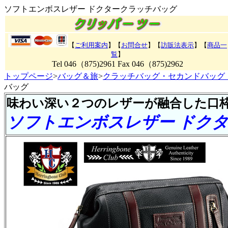
ソフトエンボスレザー ドクタークラッチバッグ
【
ご利用案内
】【
お問合せ
】【
訪販法表示
】【
商品一
覧
】
Tel 046（875)2961 Fax 046（875)2962
トップページ
>
バッグ＆旅
>
クラッチバッグ・セカンドバッグ
バッグ
味わい深い２つのレザーが融合した口
ソフトエンボスレザー ドク