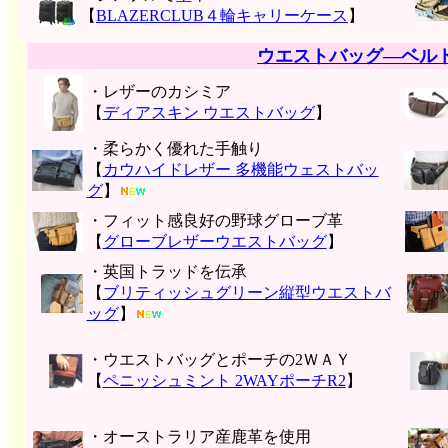
【
BLAZERCLUB４輪キャリーケース
】
ウエストバッグ―ベル
・レザーのカシミア
【
ディアスキン ウエストバッグ
】
・柔らかく優れた手触り
【
カウハイドレザー 多機能ウェストバッ
グ
】
・フィット感良好の野球グローブ革
【
グローブレザーウエストバッグ
】
・英国トラッドを伝承
【
ブリティッシュグリーン縦型ウエストバ
ッグ
】
・ウエストバッグとポーチの2ＷＡＹ
【
ペニッシュミント 2WAYポーチR2
】
・オーストラリア産鹿革を使用