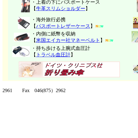
・上着の下にパスポートケース
【
牛革スリムショルダー
】
・海外旅行必携
【
パスポートレザーケース
】
・内側に紙幣を収納
【
米国エイカー社マネーベルト
】
・持ち歩ける上腕式血圧計
【
トラベル血圧計
】
クリッパーツー T
2961 Fax 046(875）2962