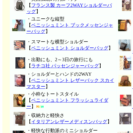
【
フランス製 カーフ2WAYショルダーバ
ッグ
】
・ユニークな縦型
【
ペニッシュミント ブックメッセンジャ
ーバッグ
】
・スマートな横型ショルダー
【
ペニッシュミント ショルダーバッグ
】
・出勤にも、2～3日の旅行にも
【
ラチコ社 パッセンジャーバッグ
】
・ショルダーとハンドの2WAY
【
ペニッシュミント レザーバック スカイ
マスター
】
・小粋なトートスタイル
【
ペニッシュミント フラッシュライダ
ー
】
・収納力と軽快さ
【
イタリアンレザーメディスンバッグ
】
・軽快な行動派のミニショルダー