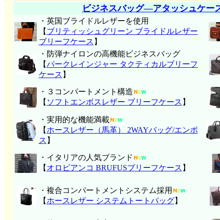
ビジネスバッグ―アタッシュケー
・英国ブライドルレザーを使用
【
ブリティッシュグリーン ブライドルレザー
ブリーフケース
】
・防弾ナイロンの高機能ビジネスバッグ
【
パークレインジャー タクティカルブリーフ
ケース
】
・３コンパートメント構造
【
ソフトエンボスレザー ブリーフケース
】
・実用的な機能満載
【
ホースレザー（馬革） 2WAYバッグ/エンボ
ス
】
・イタリアの人気ブランド
【
オロビアンコ BRUFUSブリーフケース
】
・複合コンパートメントシステム採用
【
ホースレザー システムトートバッグ
】