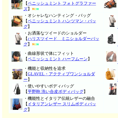
【
ペニッシュミント フォトグラファー
ズ
】
・オシャレなハンティング・バッグ
【
ペニッシュミント ハンツマン・バッ
グ
】
・お洒落なツイードのショルダー
【
ハリスツイード ミニショルダーバッ
グ
】
・曲線形状で体にフィット
【
ペニッシュミント ハーフムーン
】
・機能と収納性を追求
【
GLAVEL・アクティブワンショルダ
ー
】
・使いやすいボディバッグ
【
平野鞄 洗い合皮ボディバッグ
】
・機能性とイタリア伝統レザーの融合
【
イタリアンレザー スリムボディバッ
グ
】