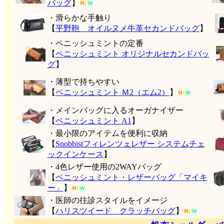
バッグ
】
・滑らかな手触り
【
平野鞄 オイルヌメ牛革セカンドバッグ
】
・ペニッシュミントの定番
【
ペニッシュミント オリジナルセカンドバッ
グ
】
・薄型で持ちやすい
【
ペニッシュミント Ｍ2（エム2）
】
・メインバッグに入るオーガナイザー
【
ペニッシュミント A1
】
・最小限のアイテムを便利に収納
【
Snobbistフィレンツェレザー システムチェ
ックインケース
】
・4色レザー使用の2WAYバッグ
【
ペニッシュミント・レザーバッグ「マイキ
ー」
】
・医師の往診スタイルをイメージ
【
ハリスツイード クラッチバッグ
】