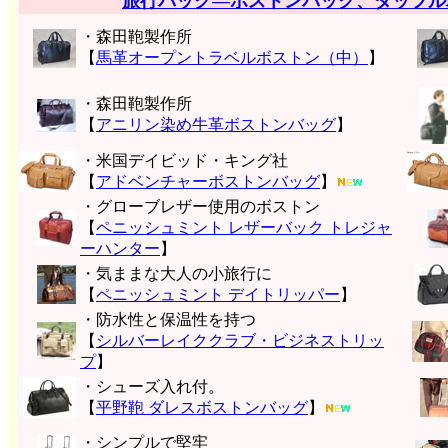
旅行バッグ―ボストンバッグ、ダッフル
・森田鞄製作所
【
馬革オープントラベルボストン（中）
】
・森田鞄製作所
【
アニリン染め牛革ボストンバッグ
】
・米国デイビッド・キング社
【
アドベンチャーボストンバッグ
】
・グローブレザー使用のボストン
【
ペニッシュミント レザーバック トレジャ
ーハンター
】
・気ままな大人の小旅行に
【
ペニッシュミント デイトリッパー
】
・防水性と保温性を持つ
【
シルバーレイククラブ・ビジネストリッ
プ
】
・シューズ入れ付。
【
平野鞄 ダレスボストンバッグ
】
・シンプルで堅牢