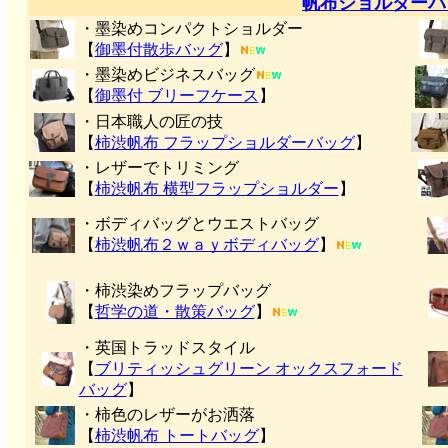
帆布ショルダーバ
・墨染めコンパクトショルダー
【
御墨付
散歩バッグ
】
・墨染めビジネスバッグ
【
御墨付 ブリーフケース
】
・日本職人の匠の技
【
柿渋帆布 フラップショルダーバッグ
】
・レザーでトリミング
【
柿渋帆布 横型フラップショルダー
】
・ボディバッグとウエストバッグ
【
柿渋帆布２ｗａｙボディバッグ
】
・柿渋染めフラップバッグ
【
哲学の道・散策バッグ
】
・英国トラッドスタイル
【
ブリティッシュグリーン オックスフォード
バッグ
】
・柿色のレザーがお洒落
【
柿渋帆布 トートバッグ
】