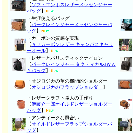
【
ソフトエンボスレザーメッセンジャー
バッグ
】
・生涯使えるバッグ
【
パークレインジャーメッセンジャーバ
ッグ
】
・カーボンの質感を実現
【
ＡＪカーボンレザー キャンパスキャリ
ーオール
】
・レザーとバリスティックナイロン
【
パークレインジャー タクティカル3ＷＡ
Ｙバッグ
】
・オジロジカの革の機能的ショルダー
【
オジロジカのフラップショルダー
】
・レザークラフト職人の手作り
【
伊藤介一郎オイルドレザーショルダー
バッグ
】
・アンティークな風合い
【
オイルドレザーフラップショルダーバ
ッグ
】