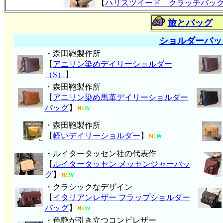
【
ハリスツイード クラッチバッ
旅とバッグ
ショルダーバッ
・森田鞄製作所
【
アニリン染めデイリーショルダー
（S）
】
・森田鞄製作所
【
アニリン染め馬革デイリーショルダー
バッグ
】
・森田鞄製作所
【
軽いデイリーショルダー
】
・ルイタータッセン社の代表作
【
ルイタータッセン メッセンジャーバッ
グ
】
・クラシックなデザイン
【
イタリアンレザー フラップショルダー
バッグ
】
・色艶が引き立つコンビレザー