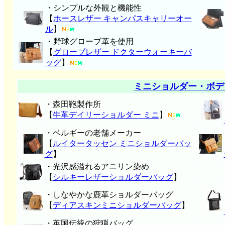
・シンプルな外観と機能性
【
ホースレザー キャンパスキャリーオー
ル
】
・野球グローブ革を使用
【
グローブレザー ドクターウォーキーバ
ッグ
】
ミニショルダー・ボデ
・森田鞄製作所
【
牛革デイリーショルダー ミニ
】
・ベルギーの老舗メーカー
【
ルイタータッセン ミニショルダーバッ
グ
】
・光沢感溢れるアニリン染め
【
シルキーレザーショルダーバッグ
】
・しなやかな鹿革ショルダーバッグ
【
ディアスキンミニショルダーバッグ
】
・英国伝統の狩猟バッグ