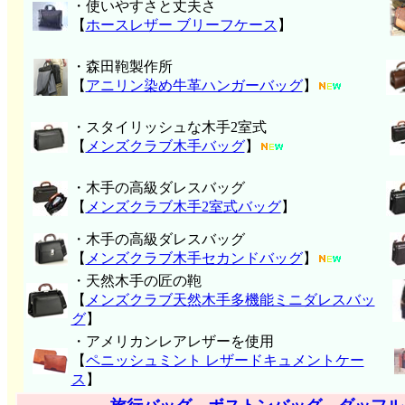
・使いやすさと丈夫さ
【
ホースレザー ブリーフケース
】
・森田鞄製作所
【
アニリン染め牛革ハンガーバッグ
】
・スタイリッシュな木手2室式
【
メンズクラブ木手バッグ
】
・木手の高級ダレスバッグ
【
メンズクラブ木手2室式バッグ
】
・木手の高級ダレスバッグ
【
メンズクラブ木手セカンドバッグ
】
・天然木手の匠の鞄
【
メンズクラブ天然木手多機能ミニダレスバッ
グ
】
・アメリカンレアレザーを使用
【
ペニッシュミント レザードキュメントケー
ス
】