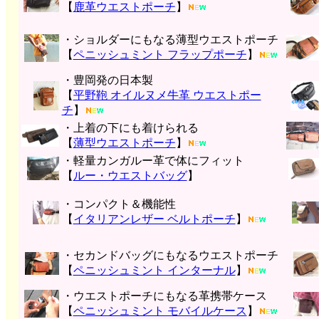
【
鹿革ウエストポーチ
】
・ショルダーにもなる薄型ウエストポーチ
【
ペニッシュミント フラップポーチ
】
・豊岡発の日本製
【
平野鞄 オイルヌメ牛革 ウエストポー
チ
】
・上着の下にも着けられる
【
薄型ウエストポーチ
】
・軽量カンガルー革で体にフィット
【
ルー・ウエストバッグ
】
・コンパクト＆機能性
【
イタリアンレザー ベルトポーチ
】
・セカンドバッグにもなるウエストポーチ
【
ペニッシュミント インターナル
】
・ウエストポーチにもなる革携帯ケース
【
ペニッシュミント モバイルケース
】