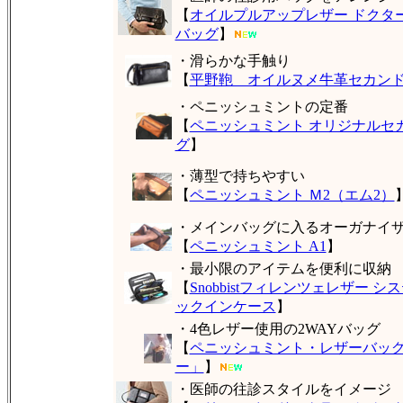
【
オイルプルアップレザー ドクタ
バッグ
】
・滑らかな手触り
【
平野鞄 オイルヌメ牛革セカン
・ペニッシュミントの定番
【
ペニッシュミント オリジナルセ
グ
】
・薄型で持ちやすい
【
ペニッシュミント Ｍ2（エム2）
・メインバッグに入るオーガナイ
【
ペニッシュミント A1
】
・最小限のアイテムを便利に収納
【
Snobbistフィレンツェレザー シ
ックインケース
】
・4色レザー使用の2WAYバッグ
【
ペニッシュミント・レザーバッ
ー」
】
・医師の往診スタイルをイメージ