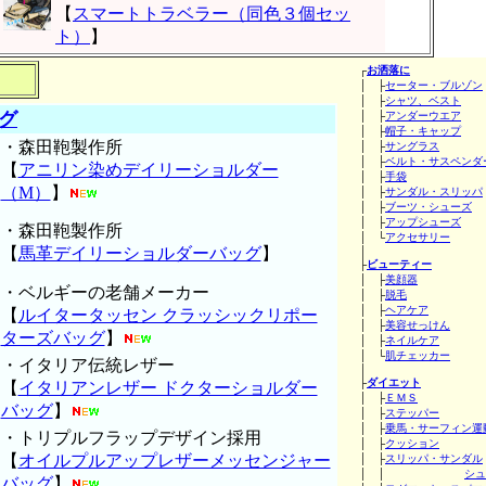
【
スマートトラベラー（同色３個セッ
ト）
】
┌
お洒落に
│ ├
セーター・ブルゾン
│ ├
シャツ、ベスト
グ
│ ├
アンダーウエア
│ ├
帽子・キャップ
・森田鞄製作所
│ ├
サングラス
│ ├
ベルト・サスペンダ
【
アニリン染めデイリーショルダー
│ ├
手袋
（M）
】
│ ├
サンダル・スリッパ
│ ├
ブーツ・シューズ
│ ├
アップシューズ
・森田鞄製作所
│ └
アクセサリー
【
馬革デイリーショルダーバッグ
】
│
├
ビューティー
│ ├
美顔器
・ベルギーの老舗メーカー
│ ├
脱毛
│ ├
ヘアケア
【
ルイタータッセン クラッシックリポー
│ ├
美容せっけん
ターズバッグ
】
│ ├
ネイルケア
│ └
肌チェッカー
・イタリア伝統レザー
│
├
ダイエット
【
イタリアンレザー ドクターショルダー
│ ├
ＥＭＳ
バッグ
】
│ ├
ステッパー
│ ├
乗馬・サーフィン運
・トリプルフラップデザイン採用
│ ├
クッション
【
オイルプルアップレザーメッセンジャー
│ ├
スリッパ・サンダル
│ │
シュ
バッグ
】