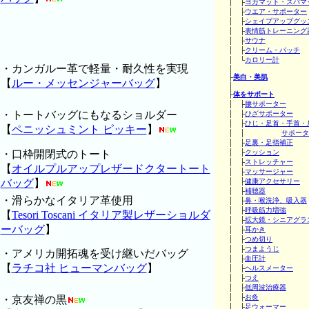
│ ├
ヨガマット・スパマ
│ ├
ウエア・サポーター
│ ├
シェイプアップグッ
│ ├
表情筋トレーニング
│ ├
サウナ
│ ├
クリーム・パッチ
│ └
カロリー計
・カンガルー革で軽量・耐久性を実現
│
├
美白・美肌
【
ルー・メッセンジャーバッグ
】
│
├
体をサポート
│ ├
腰サポーター
・トートバッグにもなるショルダー
│ ├
ひざサポーター
│ ├
ひじ・足首・手首・
【
ペニッシュミント ピッキー
】
│ │
サポータ
│ ├
足裏・足指補正
・口枠開閉式のトート
│ ├
クッション
│ ├
ストレッチャー
【
オイルプルアップレザードクタートート
│ ├
マッサージャー
バッグ
】
│ ├
健康アクセサリー
│ ├
補聴器
・滑らかなイタリア革使用
│ ├
鼻・喉洗浄、吸入器
│ ├
呼吸筋力増強
【
Tesori Toscani イタリア製レザーショルダ
│ ├
拡大鏡・シニアグラ
ーバッグ
】
│ ├
耳かき
│ ├
つめ切り
│ ├
つまようじ
・アメリカ開拓魂を受け継いだバッグ
│ ├
血圧計
【
ラチコ社 ヒューマンバッグ
】
│ ├
ヘルスメーター
│ ├
つえ
│ ├
低周波治療器
│ ├
お灸
・京友禅の黒
│ ├
足ウォーマー