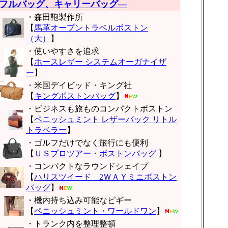
フルバッグ、キャリーバッグ―
・森田鞄製作所
【
馬革オープントラベルボストン
（大）
】
・使いやすさを追求
【
ホースレザー システムオーガナイザ
ー
】
・米国デイビッド・キング社
【
キングボストンバッグ
】
・ビジネスも旅ものコンパクトボストン
【
ペニッシュミント レザーバック リトル
トラベラー
】
・ゴルフだけでなく旅行にも便利
【
ＵＳプロツアー・ボストンバッグ
】
・コンパクトなラウンドシェイプ
【
ハリスツイード 2ＷＡＹミニボストン
バッグ
】
・機内持ち込み可能なピギー
【
ペニッシュミント・ワールドワン
】
・トランク内を整理整頓