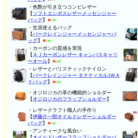
・色艶が引き立つコンビレザー
【
ソフトエンボスレザーメッセンジャー
バッグ
】
・生涯使えるバッグ
【
パークレインジャーメッセンジャーバ
ッグ
】
・カーボンの質感を実現
【
ＡＪカーボンレザー キャンパスキャリ
ーオール
】
・レザーとバリスティックナイロン
【
パークレインジャー タクティカル3ＷＡ
Ｙバッグ
】
・オジロジカの革の機能的ショルダー
【
オジロジカのフラップショルダー
】
・レザークラフト職人の手作り
【
伊藤介一郎オイルドレザーショルダー
バッグ
】
・アンティークな風合い
【
オイルドレザーフラップショルダーバ