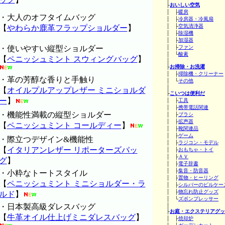
├
おいしい空気
│ ├
暖房
・大人のオフタイムバッグ
│ ├
冷房器・冷風扇
│ ├
空気清浄器
【
やわらか鹿革フラップショルダー
】
│ ├
除湿機
│ ├
加湿器
・使いやすい縦型ショルダー
│ ├
ファン
│ └
酸素
【
ペニッシュミント スウィングバッグ
】
│
├
お掃除・お洗濯
│ ├
掃除機・クリーナー
・革の芳醇な香りと手触り
│ └
その他
│
【
オイルプルアップレザー ミニショルダ
├
こいつは便利だ
ー
】
│ ├
工具
│ ├
携帯電話関連
・機能性満載の縦型ショルダー
│ ├
ブラシ
│ ├
拡声器
【
ペニッシュミント コールディー
】
│ ├
靴関連品
│ ├
ゲーム
・際立つデザイン&機能性
│ ├
ラジコン・モデル
【
イタリアンレザー リポーターズバッ
│ ├
おもちゃ・トイ
│ ├
ＡＶ
グ
】
│ ├
電子辞書
│ ├
集音・防音器
・小粋なトートスタイル
│ ├
置物・ヒーリング
【
ペニッシュミント ミニショルダー・ラ
│ ├
シルバーのピルケー
│ ├
物忘れ防止グッズ
ルド
】
│ └
ズボンプレッサー
・日本製高級ダレスバッグ
│
├
お庭・エクステリアグッ
【
牛革オイル仕上げミニダレスバッグ
】
│ ├
焼却炉