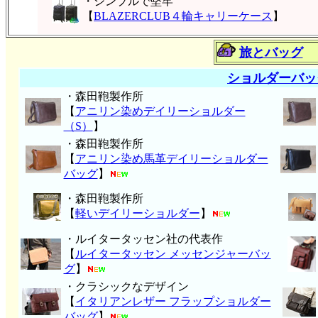
・シンプルで堅牢
【
BLAZERCLUB４輪キャリーケース
】
旅とバッグ
ショルダーバッ
・森田鞄製作所
【
アニリン染めデイリーショルダー
（S）
】
・森田鞄製作所
【
アニリン染め馬革デイリーショルダー
バッグ
】
・森田鞄製作所
【
軽いデイリーショルダー
】
・ルイタータッセン社の代表作
【
ルイタータッセン メッセンジャーバッ
グ
】
・クラシックなデザイン
【
イタリアンレザー フラップショルダー
バッグ
】