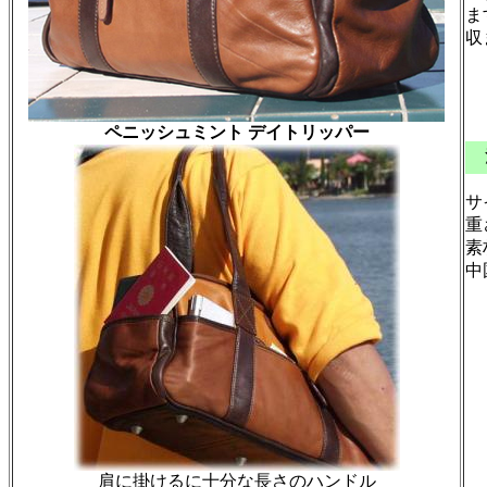
ま
収
￥
ペニッシュミント デイトリッパー
サ
重
素
中
肩に掛けるに十分な長さのハンドル