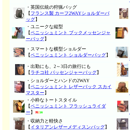
・英国伝統の狩猟バッグ
【
フランス製 カーフ2WAYショルダーバ
ッグ
】
・ユニークな縦型
【
ペニッシュミント ブックメッセンジャ
ーバッグ
】
・スマートな横型ショルダー
【
ペニッシュミント ショルダーバッグ
】
・出勤にも、2～3日の旅行にも
【
ラチコ社 パッセンジャーバッグ
】
・ショルダーとハンドの2WAY
【
ペニッシュミント レザーバック スカイ
マスター
】
・小粋なトートスタイル
【
ペニッシュミント フラッシュライダ
ー
】
・収納力と軽快さ
【
イタリアンレザーメディスンバッグ
】