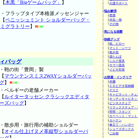
【
木黒「Bigゲームバッグ」
】
│ └
介護サポート
│
├
悩み解消
・フラップタイプ本格派メッセンジャー
│ ├
禁煙
【
ペニッシュミント ショルダーバッグ・
│ ├
水虫・他
│ └
その他
ミグラトリー
】
│
├
気になる頭髪
│
├
快眠グッズ
│ ├
枕、ピロー
│ ├
マット・シーツ
│ ├
抱き枕
│ ├
湯たんぽ
ィバッグ
│ ├
シルク寝具
│ ├
サマー寝具
・鞄の街「豊岡」製
│ └
イビキ対策
│
【
マウンテンスミス2WAYショルダーバッ
├
お部屋・インテリア
グ
】
│ ├
本棚
│ ├
ＣＤビデオ収納棚
・ベルギーの老舗メーカー
│ ├
デスク
│ ├
キャビネット・チェ
【
ルイタータッセン クラシックエディタ
│ ├
キッチンキャビネッ
ーズバッグ
】
│ ├
ビジネスチェア
│ ├
リラックスチェア・
│ ├
照明・スタンド
│ ├
カーペット・マット
│ ├
カーテン
・散歩用・旅行用の補助ショルダー
│ ├
傘立て・ハンガー
│ ├
シューズボックス
【
オイル仕上げヌメ革縦型ショルダーバ
│ └
ごみ箱
ッグ
】
│