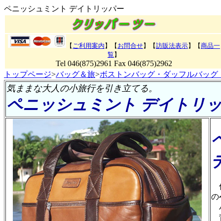
ペニッシュミント デイトリッパー
【
ご利用案内
】【
お問合せ
】【
訪販法表示
】
【
商品一
覧
】
Tel 046(875)2961 Fax 046(875)2962
トップページ
>
バッグ＆旅
>
ボストンバッグ・ダッフルバッグ
気ままな大人の小旅行を引き立てる。
ペニッシュミント デイトリ
何
の
ハ
背