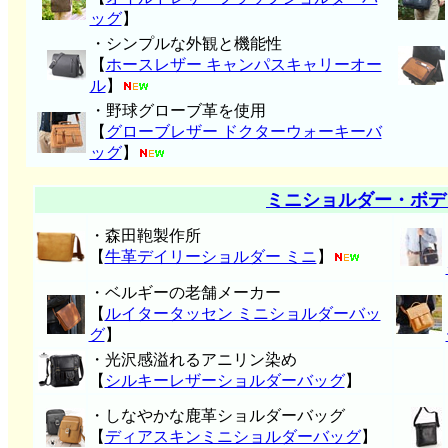
ッグ
】
・シンプルな外観と機能性
【
ホースレザー キャンパスキャリーオー
ル
】
・野球グローブ革を使用
【
グローブレザー ドクターウォーキーバ
ッグ
】
ミニショルダー・ボデ
・森田鞄製作所
【
牛革デイリーショルダー ミニ
】
・ベルギーの老舗メーカー
【
ルイタータッセン ミニショルダーバッ
グ
】
・光沢感溢れるアニリン染め
【
シルキーレザーショルダーバッグ
】
・しなやかな鹿革ショルダーバッグ
【
ディアスキンミニショルダーバッグ
】