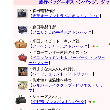
旅行バッグ―ボストンバッグ、ダッ
・森田鞄製作所
【
馬革オープントラベルボストン（中）
】
・森田鞄製作所
【
アニリン染め牛革ボストンバッグ
】
・米国デイビッド・キング社
【
アドベンチャーボストンバッグ
】
・グローブレザー使用のボストン
【
ペニッシュミント レザーバック トレジャ
ーハンター
】
・気ままな大人の小旅行に
【
ペニッシュミント デイトリッパー
】
・防水性と保温性を持つ
【
シルバーレイククラブ・ビジネストリッ
プ
】
・シューズ入れ付。
【
平野鞄 ダレスボストンバッグ
】