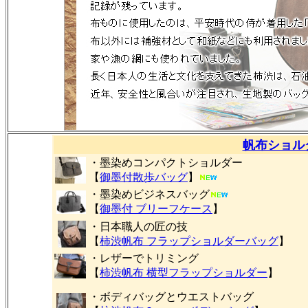
帆布ショル
・墨染めコンパクトショルダー
【
御墨付
散歩バッグ
】
・墨染めビジネスバッグ
【
御墨付 ブリーフケース
】
・日本職人の匠の技
【
柿渋帆布 フラップショルダーバッグ
】
・レザーでトリミング
【
柿渋帆布 横型フラップショルダー
】
・ボディバッグとウエストバッグ