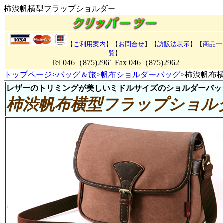
柿渋帆横型フラップショルダー
【
ご利用案内
】【
お問合せ
】【
訪販法表示
】【
商品一
覧
】
Tel 046（875)2961 Fax 046（875)2962
トップページ
>
バッグ＆旅
>
帆布ショルダーバッグ
>柿渋帆布
レザーのトリミングが美しいミドルサイズのショルダーバッ
柿渋帆布横型フラップショル