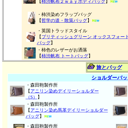
【
柿渋帆布２ｗａｙボディバッグ
】
・柿渋染めフラップバッグ
【
哲学の道・散策バッグ
】
・英国トラッドスタイル
【
ブリティッシュグリーン オックスフォー
バッグ
】
・柿色のレザーがお洒落
【
柿渋帆布 トートバッグ
】
旅とバッグ
ショルダーバッ
・森田鞄製作所
【
アニリン染めデイリーショルダー
（S）
】
・森田鞄製作所
【
アニリン染め馬革デイリーショルダー
バッグ
】
・森田鞄製作所