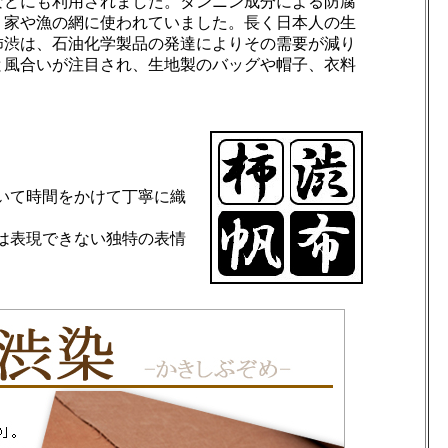
などにも利用されました。タンニン成分による防腐
、家や漁の網に使われていました。長く日本人の生
柿渋は、石油化学製品の発達によりその需要が減り
と風合いが注目され、生地製のバッグや帽子、衣料
。
いて時間をかけて丁寧に織
は表現できない独特の表情