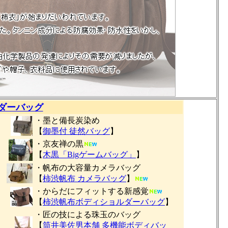
ダーバッグ
・墨と備長炭染め
【
御墨付 徒然バッグ
】
・京友禅の黒
【
木黒「Bigゲームバッグ」
】
・帆布の大容量カメラバッグ
【
柿渋帆布 カメラバッグ
】
・からだにフィットする新感覚
【
柿渋帆布ボディショルダーバッグ
】
・匠の技による珠玉のバッグ
【
筒井美佐男本舗 多機能ボディバッ