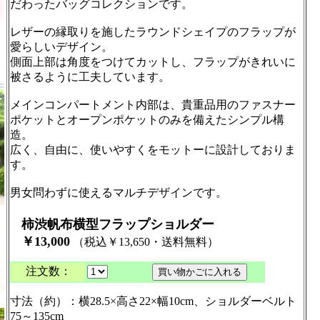
だわったバッグコレクションです。
レザーの縁取りを施したラウンドシェイプのフラップが
愛らしいデザイン。
側面上部は角度をつけてカットし、フラップがきれいに
被さるように工夫しています。
メインコンパートメント内部は、貴重品用のファスナー
ポケットとオープンポケットのみを備えたシンプル構
造。
広く、自由に、使いやすくをモットーに設計しておりま
す。
男女問わずに使えるマルチデザインです。
柿渋帆布横型フラップショルダー
￥13,000
（税込￥13,650・送料無料）
注文数：
寸法（約）：横28.5×高さ22×幅10cm、ショルダーベルト
75～135cm