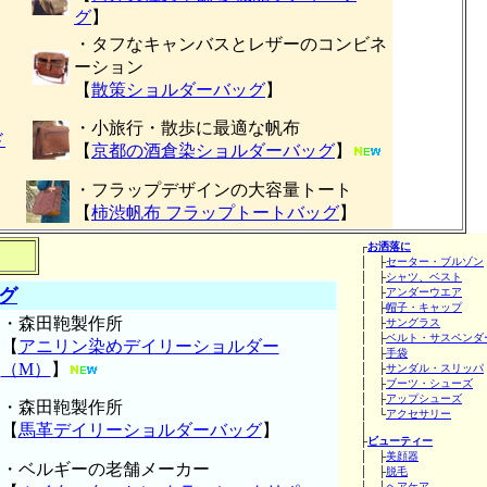
グ
】
・タフなキャンバスとレザーのコンビネ
ーション
【
散策ショルダーバッグ
】
・小旅行・散歩に最適な帆布
ド
【
京都の酒倉染ショルダーバッグ
】
・フラップデザインの大容量トート
【
柿渋帆布 フラップトートバッグ
】
┌
お洒落に
│ ├
セーター・ブルゾン
│ ├
シャツ、ベスト
グ
│ ├
アンダーウエア
│ ├
帽子・キャップ
・森田鞄製作所
│ ├
サングラス
│ ├
ベルト・サスペンダ
【
アニリン染めデイリーショルダー
│ ├
手袋
（M）
】
│ ├
サンダル・スリッパ
│ ├
ブーツ・シューズ
│ ├
アップシューズ
・森田鞄製作所
│ └
アクセサリー
【
馬革デイリーショルダーバッグ
】
│
├
ビューティー
│ ├
美顔器
・ベルギーの老舗メーカー
│ ├
脱毛
│ ├
ヘアケア