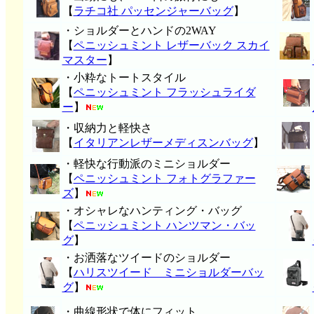
【
ラチコ社 パッセンジャーバッグ
】
・ショルダーとハンドの2WAY
【
ペニッシュミント レザーバック スカイ
マスター
】
・小粋なトートスタイル
【
ペニッシュミント フラッシュライダ
ー
】
・収納力と軽快さ
【
イタリアンレザーメディスンバッグ
】
・軽快な行動派のミニショルダー
【
ペニッシュミント フォトグラファー
ズ
】
・オシャレなハンティング・バッグ
【
ペニッシュミント ハンツマン・バッ
グ
】
・お洒落なツイードのショルダー
【
ハリスツイード ミニショルダーバッ
グ
】
・曲線形状で体にフィット