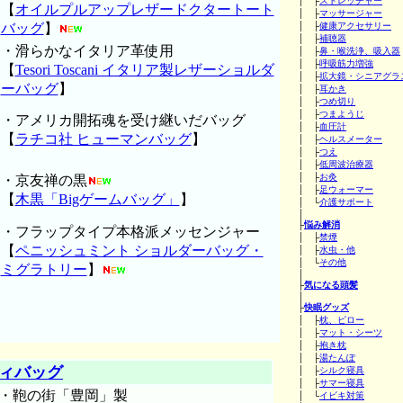
│ ├
ストレッチャー
【
オイルプルアップレザードクタートート
│ ├
マッサージャー
バッグ
】
│ ├
健康アクセサリー
│ ├
補聴器
・滑らかなイタリア革使用
│ ├
鼻・喉洗浄、吸入器
│ ├
呼吸筋力増強
【
Tesori Toscani イタリア製レザーショルダ
│ ├
拡大鏡・シニアグラ
ーバッグ
】
│ ├
耳かき
│ ├
つめ切り
│ ├
つまようじ
・アメリカ開拓魂を受け継いだバッグ
│ ├
血圧計
【
ラチコ社 ヒューマンバッグ
】
│ ├
ヘルスメーター
│ ├
つえ
│ ├
低周波治療器
│ ├
お灸
・京友禅の黒
│ ├
足ウォーマー
【
木黒「Bigゲームバッグ」
】
│ └
介護サポート
│
├
悩み解消
・フラップタイプ本格派メッセンジャー
│ ├
禁煙
【
ペニッシュミント ショルダーバッグ・
│ ├
水虫・他
│ └
その他
ミグラトリー
】
│
├
気になる頭髪
│
├
快眠グッズ
│ ├
枕、ピロー
│ ├
マット・シーツ
│ ├
抱き枕
│ ├
湯たんぽ
ィバッグ
│ ├
シルク寝具
│ ├
サマー寝具
・鞄の街「豊岡」製
│ └
イビキ対策