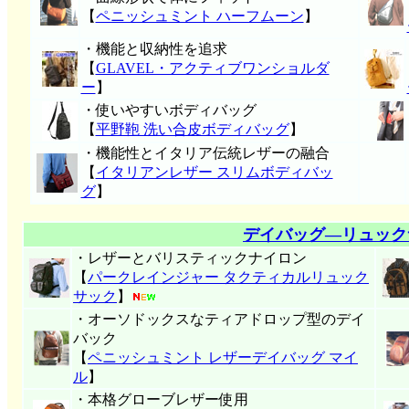
【
ペニッシュミント ハーフムーン
】
・機能と収納性を追求
【
GLAVEL・アクティブワンショルダ
ー
】
・使いやすいボディバッグ
【
平野鞄 洗い合皮ボディバッグ
】
・機能性とイタリア伝統レザーの融合
【
イタリアンレザー スリムボディバッ
グ
】
デイバッグ―リュック
・レザーとバリスティックナイロン
【
パークレインジャー タクティカルリュック
サック
】
・オーソドックスなティアドロップ型のデイ
バック
【
ペニッシュミント レザーデイバッグ マイ
ル
】
・本格グローブレザー使用