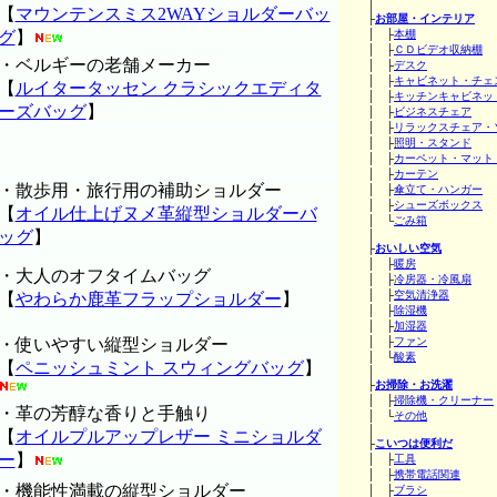
│
【
マウンテンスミス2WAYショルダーバッ
├
お部屋・インテリア
グ
】
│ ├
本棚
│ ├
ＣＤビデオ収納棚
・ベルギーの老舗メーカー
│ ├
デスク
│ ├
キャビネット・チェ
【
ルイタータッセン クラシックエディタ
│ ├
キッチンキャビネッ
ーズバッグ
】
│ ├
ビジネスチェア
│ ├
リラックスチェア・
│ ├
照明・スタンド
│ ├
カーペット・マット
│ ├
カーテン
・散歩用・旅行用の補助ショルダー
│ ├
傘立て・ハンガー
│ ├
シューズボックス
【
オイル仕上げヌメ革縦型ショルダーバ
│ └
ごみ箱
ッグ
】
│
├
おいしい空気
│ ├
暖房
・大人のオフタイムバッグ
│ ├
冷房器・冷風扇
│ ├
空気清浄器
【
やわらか鹿革フラップショルダー
】
│ ├
除湿機
│ ├
加湿器
・使いやすい縦型ショルダー
│ ├
ファン
│ └
酸素
【
ペニッシュミント スウィングバッグ
】
│
├
お掃除・お洗濯
│ ├
掃除機・クリーナー
・革の芳醇な香りと手触り
│ └
その他
│
【
オイルプルアップレザー ミニショルダ
├
こいつは便利だ
ー
】
│ ├
工具
│ ├
携帯電話関連
・機能性満載の縦型ショルダー
│ ├
ブラシ