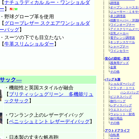
【
ナチュラディカル ルー・ワンショルダ
│ ├
調理器
│ ├
オーブン・トースタ
ー
】
│ ├
ジューサー・ミキサ
・野球グローブ革を使用
│ ├
卓上調理器
│ ├
焼酎サーバー・洋酒
【
グローブレザー スクエアワンショルダ
│ ├
ワインオープナー
ーバッグ
】
│ ├
アイスクリームメー
│ ├
豆乳メーカー
・スーツの下でも目立たない
│ ├
電子レンジ調理器
│ ├
キッチンスケール
【
牛革スリムショルダー
】
│ ├
シャープナー
│ └
ワインセラー
│
├
安心の防犯・防災
│ ├
護身用グッズ
│ ├
金庫
│ └
その他
│
サック―
├
バッグ＆旅
│ ├
ショルダーバッグ
・機能性と英国スタイルが融合
│ ├
クラッチ・トート
│ │
ハンドバッグ
【
ブリティッシュグリーン 多機能リュ
│ ├
ビジネスバッグ
ックサック
】
│ ├
旅行バッグ
│ ├
レディスバッグ
│ ├
ウエストバッグ
・ワンランク上のレザーデイバッグ
│ ├
ウォレット・財布
│ ├
旅行用品
【
ペニッシュミント レザーデイバッグ
】
│ └
その他
│
├
アウトドアライフ
│ ├
自転車
・日本製の丈夫な帆布鞄