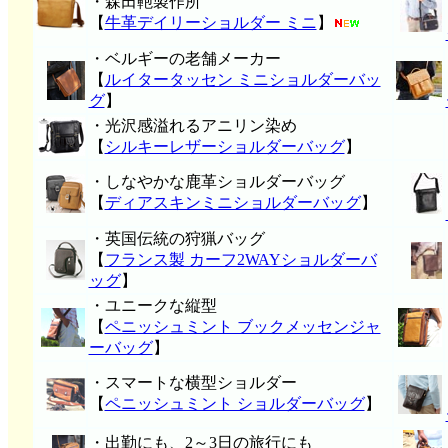
・森田鞄製作所
【
牛革デイリーショルダー ミニ
】
・ベルギーの老舗メーカー
【
ルイタータッセン ミニショルダーバッ
グ
】
・光沢感溢れるアニリン染め
【
シルキーレザーショルダーバッグ
】
・しなやかな鹿革ショルダーバッグ
【
ディアスキンミニショルダーバッグ
】
・英国伝統の狩猟バッグ
【
フランス製 カーフ2WAYショルダーバ
ッグ
】
・ユニークな縦型
【
ペニッシュミント ブックメッセンジャ
ーバッグ
】
・スマートな横型ショルダー
【
ペニッシュミント ショルダーバッグ
】
・出勤にも、2～3日の旅行にも