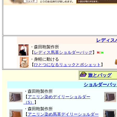
レディス
・森田鞄製作所
【
レディス馬革ショルダーバッグ
】
・身軽に動ける
【
ひとつになるリュックとポシェット
】
旅とバッグ
ショルダーバッ
・森田鞄製作所
【
アニリン染めデイリーショルダー
（S）
】
・森田鞄製作所
【
アニリン染め馬革デイリーショルダー