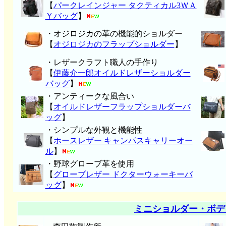
【
パークレインジャー タクティカル3ＷＡ
Ｙバッグ
】
・オジロジカの革の機能的ショルダー
【
オジロジカのフラップショルダー
】
・レザークラフト職人の手作り
【
伊藤介一郎オイルドレザーショルダー
バッグ
】
・アンティークな風合い
【
オイルドレザーフラップショルダーバ
ッグ
】
・シンプルな外観と機能性
【
ホースレザー キャンパスキャリーオー
ル
】
・野球グローブ革を使用
【
グローブレザー ドクターウォーキーバ
ッグ
】
ミニショルダー・ボデ