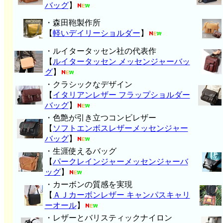
バッグ
】
・森田鞄製作所
【
軽いデイリーショルダー
】
・ルイタータッセン社の代表作
【
ルイタータッセン メッセンジャーバッ
グ
】
・クラシックなデザイン
【
イタリアンレザー フラップショルダー
バッグ
】
・色艶が引き立つコンビレザー
【
ソフトエンボスレザーメッセンジャー
バッグ
】
・生涯使えるバッグ
【
パークレインジャーメッセンジャーバ
ッグ
】
・カーボンの質感を実現
【
ＡＪカーボンレザー キャンパスキャリ
ーオール
】
・レザーとバリスティックナイロン