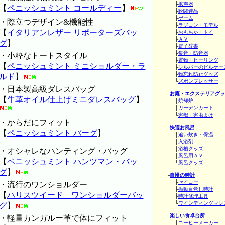
│ ├
拡声器
【
ペニッシュミント コールディー
】
│ ├
靴関連品
│ ├
ゲーム
・際立つデザイン&機能性
│ ├
ラジコン・モデル
【
イタリアンレザー リポーターズバッ
│ ├
おもちゃ・トイ
│ ├
ＡＶ
グ
】
│ ├
電子辞書
│ ├
集音・防音器
・小粋なトートスタイル
│ ├
置物・ヒーリング
【
ペニッシュミント ミニショルダー・ラ
│ ├
シルバーのピルケー
│ ├
物忘れ防止グッズ
ルド
】
│ └
ズボンプレッサー
・日本製高級ダレスバッグ
│
├
お庭・エクステリアグッ
【
牛革オイル仕上げミニダレスバッグ
】
│ ├
焼却炉
│ ├
ガーデンカート
│ └
害獣・害虫よけ
・からだにフィット
│
├
快適お風呂
【
ペニッシュミント バーグ
】
│ ├
追い炊き・保温
│ ├
入浴剤
│ ├
浴槽グッズ
・オシャレなハンティング・バッグ
│ ├
風呂用ＡＶ
【
ペニッシュミント ハンツマン・バッ
│ └
風呂グッズ
│
グ
】
├
自慢の時計
│ ├
セイコー
・流行のワンショルダー
│ ├
振動目覚し時計
【
ハリスツイード ワンショルダーバッ
│ ├
時計修理工具
│ └
ワインディングマシ
グ
】
│
├
楽しい食卓台所
・軽量カンガルー革で体にフィット
│ ├
コーヒーメーカー