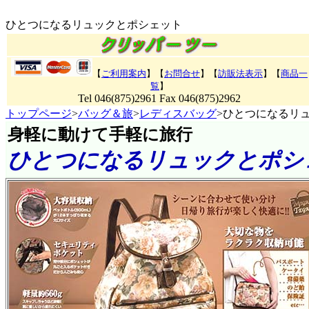
ひとつになるリュックとポシェット
【
ご利用案内
】【
お問合せ
】【
訪販法表示
】
【
商品一
覧
】
Tel 046(875)2961 Fax 046(875)2962
トップページ
>
バッグ＆旅
>
レディスバッグ
>ひとつになるリ
身軽に動けて手軽に旅行
ひとつになるリュックとポシ