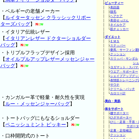
├
ビューティー
│ ├
美顔器
・ベルギーの老舗メーカー
│ ├
脱毛
│ ├
ヘアケア
【
ルイタータッセン クラッシックリポー
│ ├
美容せっけん
ターズバッグ
】
│ ├
ネイルケア
│ └
肌チェッカー
・イタリア伝統レザー
│
├
ダイエット
【
イタリアンレザー ドクターショルダー
│ ├
ＥＭＳ
バッグ
】
│ ├
ステッパー
│ ├
乗馬・サーフィン運
・トリプルフラップデザイン採用
│ ├
クッション
【
オイルプルアップレザーメッセンジャー
│ ├
スリッパ・サンダル
│ │
シュ
バッグ
】
│ ├
ヨガマット・スパマ
│ ├
ウエア・サポーター
│ ├
シェイプアップグッ
│ ├
表情筋トレーニング
│ ├
サウナ
│ ├
クリーム・パッチ
│ └
カロリー計
・カンガルー革で軽量・耐久性を実現
│
├
美白・美肌
【
ルー・メッセンジャーバッグ
】
│
├
体をサポート
│ ├
腰サポーター
・トートバッグにもなるショルダー
│ ├
ひざサポーター
│ ├
ひじ・足首・手首・
【
ペニッシュミント ピッキー
】
│ │
サポータ
│ ├
足裏・足指補正
・口枠開閉式のトート
│ ├
クッション