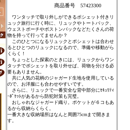
商品番号 57423300
ワンタッチで取り外しができるポシェット付きリ
ュック旅行に行く時に、リュックやトートバック、
ウェストポーチやボストンバックなどたくさんの荷
物を持って行ってませんか？
このひとつになるリュックとポシェットは合わせ
るとひとつのリュックになるので、準備や移動がら
くらく！
ちょっとした探索のときには、リュックからワン
タッチでポシェットを取り外せば、荷物を分ける必
要もありません。
共に人気の花柄のジャガード生地を使用している
ので、お洋服にも合わせやすいです。
さらに、リュックで一番安全な背中部分にｾｷｭﾘﾃｨ
ｰﾎﾟｹｯﾄがあるから防犯対策も完璧。
おしゃれなジャガード織り。ポケットが６コもあ
るから収納らくらく。
一番大きな収納場所はなんと周囲75cmまで開きま
す。