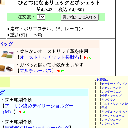
ひとつになるリュックとポシェット
￥
4
,
742
（税込￥4,980）
注文数：
●素材：
ポリエステル、綿、レーヨン
●重さ(約）：680g
バッグ
・柔らかいオーストリッチ革を使用
【
オーストリッチソフト長財布
】
・ガバっと開いて小銭が出しやす
【
マルチパーパス
】
┌
お洒落に
│ ├
セーター・ブルゾン
│ ├
シャツ、ベスト
グ
│ ├
アンダーウエア
│ ├
帽子・キャップ
・森田鞄製作所
│ ├
サングラス
│ ├
ベルト・サスペンダ
【
アニリン染めデイリーショルダー
│ ├
手袋
（M）
】
│ ├
サンダル・スリッパ
│ ├
ブーツ・シューズ
│ ├
アップシューズ
・森田鞄製作所
│ └
アクセサリー
【
馬革デイリーショルダーバッグ
】
│